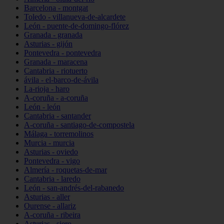
Barcelona - montgat
Toledo - villanueva-de-alcardete
León - puente-de-domingo-flórez
Granada - granada
Asturias - gijón
Pontevedra - pontevedra
Granada - maracena
Cantabria - riotuerto
ávila - el-barco-de-ávila
La-rioja - haro
A-coruña - a-coruña
León - león
Cantabria - santander
A-coruña - santiago-de-compostela
Málaga - torremolinos
Murcia - murcia
Asturias - oviedo
Pontevedra - vigo
Almería - roquetas-de-mar
Cantabria - laredo
León - san-andrés-del-rabanedo
Asturias - aller
Ourense - allariz
A-coruña - ribeira
Asturias - siero