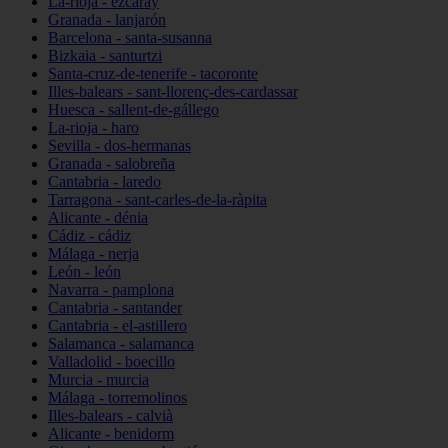
La-rioja - ezcaray
Granada - lanjarón
Barcelona - santa-susanna
Bizkaia - santurtzi
Santa-cruz-de-tenerife - tacoronte
Illes-balears - sant-llorenç-des-cardassar
Huesca - sallent-de-gállego
La-rioja - haro
Sevilla - dos-hermanas
Granada - salobreña
Cantabria - laredo
Tarragona - sant-carles-de-la-ràpita
Alicante - dénia
Cádiz - cádiz
Málaga - nerja
León - león
Navarra - pamplona
Cantabria - santander
Cantabria - el-astillero
Salamanca - salamanca
Valladolid - boecillo
Murcia - murcia
Málaga - torremolinos
Illes-balears - calvià
Alicante - benidorm