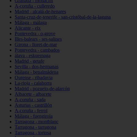
Granada - monachil
A-coruña - culleredo
Madrid - alcalá-de-henares
Santa-cruz-de-tenerife - san-cristóbal-de-la-laguna
Málaga - málaga
Alicante - elx
Pontevedra - o-grove
Illes-balears - ses-salines
Girona - lloret-de-mar
Pontevedra - cambados
álava - eskuernaga
Madrid - getafe
Sevilla - dos-hermanas
Málaga - benalmádena
Ourense - ribadavia
La-rioja - calahorra
Madrid - pozuelo-de-alarcón
Albacete - albacete
A-coruña - sada
Asturias - castrillón
A-coruña - ferrol
Málaga - fuengirola
Tarragona - montblanc
Tarragona - tarragona
Tarragona - tortosa