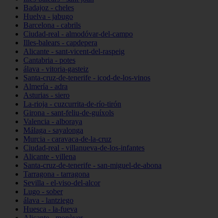
Badajoz - cheles
Huelva - jabugo
Barcelona - cabrils
Ciudad-real - almodóvar-del-campo
Illes-balears - capdepera
Alicante - sant-vicent-del-raspeig
Cantabria - potes
álava - vitoria-gasteiz
Santa-cruz-de-tenerife - icod-de-los-vinos
Almería - adra
Asturias - siero
La-rioja - cuzcurrita-de-río-tirón
Girona - sant-feliu-de-guíxols
Valencia - alboraya
Málaga - sayalonga
Murcia - caravaca-de-la-cruz
Ciudad-real - villanueva-de-los-infantes
Alicante - villena
Santa-cruz-de-tenerife - san-miguel-de-abona
Tarragona - tarragona
Sevilla - el-viso-del-alcor
Lugo - sober
álava - lantziego
Huesca - la-fueva
Alicante - monòver