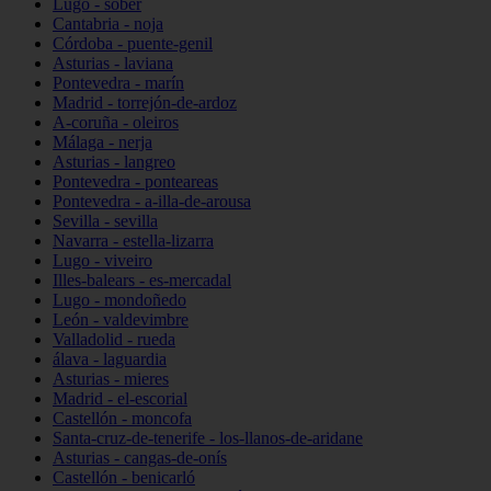
Lugo - sober
Cantabria - noja
Córdoba - puente-genil
Asturias - laviana
Pontevedra - marín
Madrid - torrejón-de-ardoz
A-coruña - oleiros
Málaga - nerja
Asturias - langreo
Pontevedra - ponteareas
Pontevedra - a-illa-de-arousa
Sevilla - sevilla
Navarra - estella-lizarra
Lugo - viveiro
Illes-balears - es-mercadal
Lugo - mondoñedo
León - valdevimbre
Valladolid - rueda
álava - laguardia
Asturias - mieres
Madrid - el-escorial
Castellón - moncofa
Santa-cruz-de-tenerife - los-llanos-de-aridane
Asturias - cangas-de-onís
Castellón - benicarló