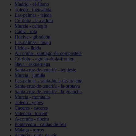
Madrid - el-álamo
Toledo - fuensalida
Las-palmas - tejeda
Córdoba - la-carlota
Murcia - cehegín
Cádiz - rota
Huelva - gibraleón
Las-palmas - tinajo
Lleida - lleida
A-coruña - santiago-de-compostela
Córdoba - aguilar-de-la-frontera
álava - eskuernaga
Santa-cruz-de-tenerife - tegueste
Murcia - jumilla
Las-palmas - santa-lucía-de-tirajana
Santa-cruz-de-tenerife - la-orotava
Santa-cruz-de-tenerife - la-guancha
Murcia - moratalla
Toledo - yepes
Cáceres - cáceres
Valencia - torrent
A-coruña - ribeira
Pontevedra - caldas-de-reis
Málaga - torrox
Almería - olula-del-río