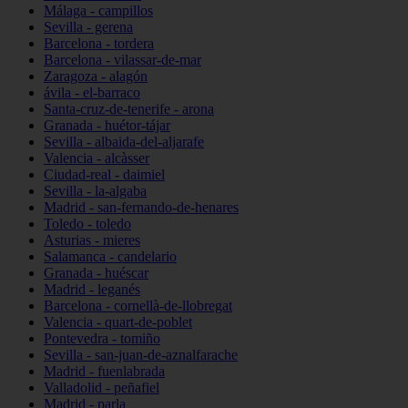
Málaga - campillos
Sevilla - gerena
Barcelona - tordera
Barcelona - vilassar-de-mar
Zaragoza - alagón
ávila - el-barraco
Santa-cruz-de-tenerife - arona
Granada - huétor-tájar
Sevilla - albaida-del-aljarafe
Valencia - alcàsser
Ciudad-real - daimiel
Sevilla - la-algaba
Madrid - san-fernando-de-henares
Toledo - toledo
Asturias - mieres
Salamanca - candelario
Granada - huéscar
Madrid - leganés
Barcelona - cornellà-de-llobregat
Valencia - quart-de-poblet
Pontevedra - tomiño
Sevilla - san-juan-de-aznalfarache
Madrid - fuenlabrada
Valladolid - peñafiel
Madrid - parla