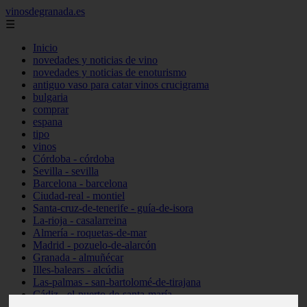
vinosdegranada.es
☰
Inicio
novedades y noticias de vino
novedades y noticias de enoturismo
antiguo vaso para catar vinos crucigrama
bulgaria
comprar
espana
tipo
vinos
Córdoba - córdoba
Sevilla - sevilla
Barcelona - barcelona
Ciudad-real - montiel
Santa-cruz-de-tenerife - guía-de-isora
La-rioja - casalarreina
Almería - roquetas-de-mar
Madrid - pozuelo-de-alarcón
Granada - almuñécar
Illes-balears - alcúdia
Las-palmas - san-bartolomé-de-tirajana
Cádiz - el-puerto-de-santa-maría
Madrid - valdemoro