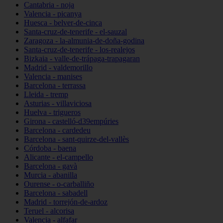
Cantabria - noja
Valencia - picanya
Huesca - belver-de-cinca
Santa-cruz-de-tenerife - el-sauzal
Zaragoza - la-almunia-de-doña-godina
Santa-cruz-de-tenerife - los-realejos
Bizkaia - valle-de-trápaga-trapagaran
Madrid - valdemorillo
Valencia - manises
Barcelona - terrassa
Lleida - tremp
Asturias - villaviciosa
Huelva - trigueros
Girona - castelló-d39empúries
Barcelona - cardedeu
Barcelona - sant-quirze-del-vallès
Córdoba - baena
Alicante - el-campello
Barcelona - gavà
Murcia - abanilla
Ourense - o-carballiño
Barcelona - sabadell
Madrid - torrejón-de-ardoz
Teruel - alcorisa
Valencia - alfafar