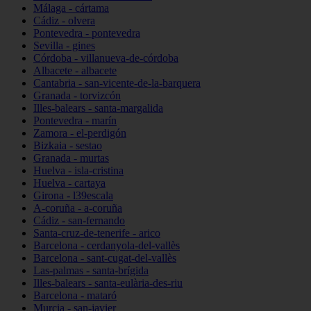
Málaga - cártama
Cádiz - olvera
Pontevedra - pontevedra
Sevilla - gines
Córdoba - villanueva-de-córdoba
Albacete - albacete
Cantabria - san-vicente-de-la-barquera
Granada - torvizcón
Illes-balears - santa-margalida
Pontevedra - marín
Zamora - el-perdigón
Bizkaia - sestao
Granada - murtas
Huelva - isla-cristina
Huelva - cartaya
Girona - l39escala
A-coruña - a-coruña
Cádiz - san-fernando
Santa-cruz-de-tenerife - arico
Barcelona - cerdanyola-del-vallès
Barcelona - sant-cugat-del-vallès
Las-palmas - santa-brígida
Illes-balears - santa-eulària-des-riu
Barcelona - mataró
Murcia - san-javier