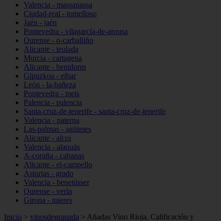
Valencia - massanassa
Ciudad-real - tomelloso
Jaén - jaén
Pontevedra - vilagarcía-de-arousa
Ourense - o-carballiño
Alicante - teulada
Murcia - cartagena
Alicante - benidorm
Gipuzkoa - eibar
León - la-bañeza
Pontevedra - meis
Palencia - palencia
Santa-cruz-de-tenerife - santa-cruz-de-tenerife
Valencia - paterna
Las-palmas - agüimes
Alicante - alcoi
Valencia - alaquàs
A-coruña - cabanas
Alicante - el-campello
Asturias - grado
Valencia - benetússer
Ourense - verín
Girona - mieres
Inicio
>
vinosdegranada
>
Añadas Vino Rioja, Calificación y