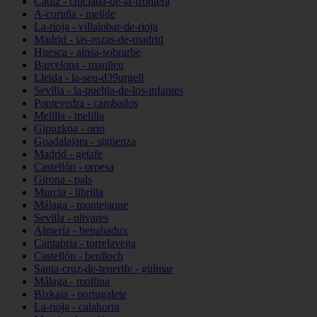
Cádiz - chiclana-de-la-frontera
A-coruña - melide
La-rioja - villalobar-de-rioja
Madrid - las-rozas-de-madrid
Huesca - aínsa-sobrarbe
Barcelona - manlleu
Lleida - la-seu-d39urgell
Sevilla - la-puebla-de-los-infantes
Pontevedra - cambados
Melilla - melilla
Gipuzkoa - orio
Guadalajara - sigüenza
Madrid - getafe
Castellón - orpesa
Girona - pals
Murcia - librilla
Málaga - montejaque
Sevilla - olivares
Almería - benahadux
Cantabria - torrelavega
Castellón - benlloch
Santa-cruz-de-tenerife - güímar
Málaga - mollina
Bizkaia - portugalete
La-rioja - calahorra