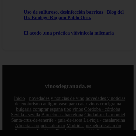
Uso de sulfuroso, desinfección barricas | Blog del
Dr. Enólogo Riojano Pablo Orio.
El acodo ,una práctica vitivínicola milenaria
vinosdegranada.es
Inicio
novedades y noticias de vino
novedades y noticias
de enoturismo
antiguo vaso para catar vinos crucigrama
bulgaria
comprar
espana
tipo
vinos
Córdoba - córdoba
Sevilla - sevilla
Barcelona - barcelona
Ciudad-real - montiel
Santa-cruz-de-tenerife - guía-de-isora
La-rioja - casalarreina
Almería - roquetas-de-mar
Madrid - pozuelo-de-alarcón
Granada - almuñécar
Illes-balears - alcúdia
Las-palmas -