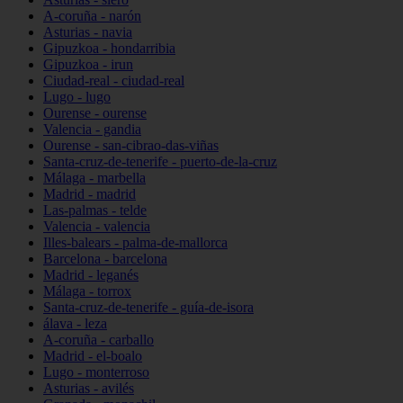
A-coruña - narón
Asturias - navia
Gipuzkoa - hondarribia
Gipuzkoa - irun
Ciudad-real - ciudad-real
Lugo - lugo
Ourense - ourense
Valencia - gandia
Ourense - san-cibrao-das-viñas
Santa-cruz-de-tenerife - puerto-de-la-cruz
Málaga - marbella
Madrid - madrid
Las-palmas - telde
Valencia - valencia
Illes-balears - palma-de-mallorca
Barcelona - barcelona
Madrid - leganés
Málaga - torrox
Santa-cruz-de-tenerife - guía-de-isora
álava - leza
A-coruña - carballo
Madrid - el-boalo
Lugo - monterroso
Asturias - avilés