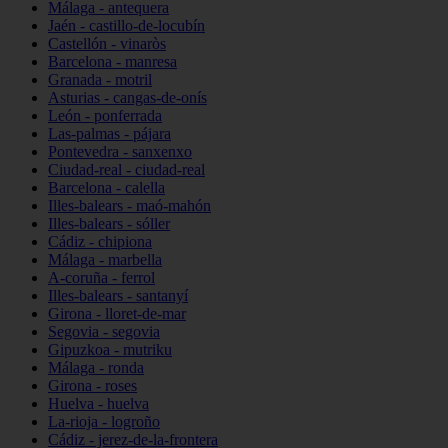
Málaga - antequera
Jaén - castillo-de-locubín
Castellón - vinaròs
Barcelona - manresa
Granada - motril
Asturias - cangas-de-onís
León - ponferrada
Las-palmas - pájara
Pontevedra - sanxenxo
Ciudad-real - ciudad-real
Barcelona - calella
Illes-balears - maó-mahón
Illes-balears - sóller
Cádiz - chipiona
Málaga - marbella
A-coruña - ferrol
Illes-balears - santanyí
Girona - lloret-de-mar
Segovia - segovia
Gipuzkoa - mutriku
Málaga - ronda
Girona - roses
Huelva - huelva
La-rioja - logroño
Cádiz - jerez-de-la-frontera