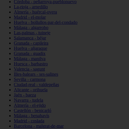
Córdoba - peñarroya-pueblonuevo
La-rioja - arnedillo
Almería - huércal-overa
Madrid - el-molar
Huelva - bollullos-par-del-condado
Málaga - algarrobo
Las-palmas - tuineje
Salamanca - béjar
Granada - capileira
Huelva - aljaraque
Granada - guadix
Málaga - manilva
Huesca - barbastro
Valencia - sagunt
Illes-balears - ses-salines
Sevilla - carmona
Ciudad-real - valdepeñas
Alicante - orihuela
Jaén - baeza
Navarra - tudela
Almería - el-ejido
Castellón - benicarló
Málaga - benahavís
Madrid - coslada
Barcelona - malgrat-de-mar