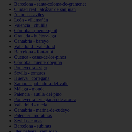
Barcelona - santa-coloma-de-gramenet
Ciudad-real - alcázar-de-san-juan
Asturias - avilés
León - villamañán
Valencia - chulilla
Córdoba - puente-genil
Granada - huétor-vega
Cantabria - bareyo
Valladolid - valladolid
Barcelona - font-rubí
Cuenca - casas-de-los-pinos
Córdoba - fuente-obejuna
Pontevedra - vigo
Sevilla - tomares
Huelva - cortegana
Zamora - pobladura-del-valle
Málaga - monda
Palencia - autilla-del-pino
Pontevedra - vilagarcía-de-arousa
Valladolid - rueda
Cantabria - marina-de-cudeyo
Palencia - moratinos
Sevilla - camas
Barcelona - subirats
Illes-balears - sant-joan