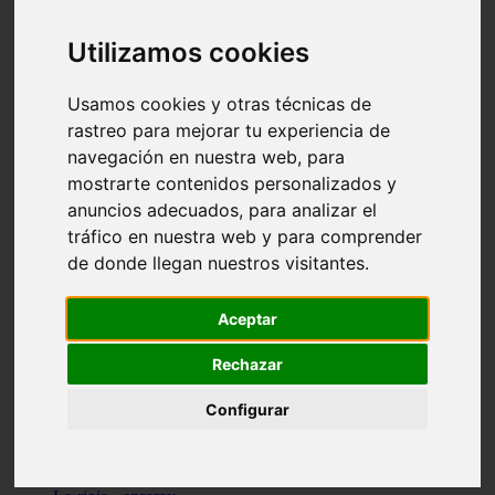
Granada - pulianas
Santa-cruz-de-tenerife - los-llanos-de-aridane
Utilizamos cookies
Cantabria - suances
Sevilla - bormujos
Granada - monachil
Usamos cookies y otras técnicas de
Málaga - júzcar
rastreo para mejorar tu experiencia de
Huesca - isábena
navegación en nuestra web, para
Huesca - alquézar
Huesca - castejón-de-sos
mostrarte contenidos personalizados y
Lleida - alt-àneu
anuncios adecuados, para analizar el
Sevilla - marinaleda
tráfico en nuestra web y para comprender
Córdoba - almedinilla
Navarra - zangoza
de donde llegan nuestros visitantes.
Cantabria - arenas-de-iguña
Barcelona - la-pobla-de-lillet
Murcia - cartagena
Aceptar
Las-palmas - yaiza
Madrid - nuevo-baztán
Rechazar
Sevilla - arahal
Málaga - istán
Configurar
Valladolid - fuensaldaña
Sevilla - salteras
Huesca - biescas
Granada - pampaneira