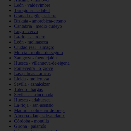
León - valdevimbre
Tarragona - calafell
Granada - güejar-sierra
Bizkaia - amorebieta-etxano
Cantabria - medio-cudeyo
Lugo - cervo
La-rioja - lardero
León - molinaseca
Ciudad-real - almagro
Murcia - molina-de-segura
Zaragoza - fuendejalón
Huesca - villanueva-de-sigena
Pontevedra - o-grove
Las-palmas - arucas
Lleida - mollerussa
Sevilla - aznalcázar
Toledo - bargas
Sevilla - la-rinconada
Huesca - adahuesca
La-rioja - san-asensio
Madrid - colmenar-de-oreja
Almería - láujar-de-andarax
Córdoba - montilla
Girona - palamós