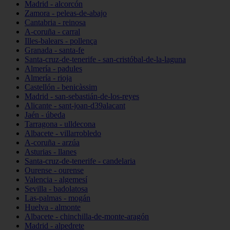
Madrid - alcorcón
Zamora - peleas-de-abajo
Cantabria - reinosa
A-coruña - carral
Illes-balears - pollença
Granada - santa-fe
Santa-cruz-de-tenerife - san-cristóbal-de-la-laguna
Almería - padules
Almería - rioja
Castellón - benicàssim
Madrid - san-sebastián-de-los-reyes
Alicante - sant-joan-d39alacant
Jaén - úbeda
Tarragona - ulldecona
Albacete - villarrobledo
A-coruña - arzúa
Asturias - llanes
Santa-cruz-de-tenerife - candelaria
Ourense - ourense
Valencia - algemesí
Sevilla - badolatosa
Las-palmas - mogán
Huelva - almonte
Albacete - chinchilla-de-monte-aragón
Madrid - alpedrete