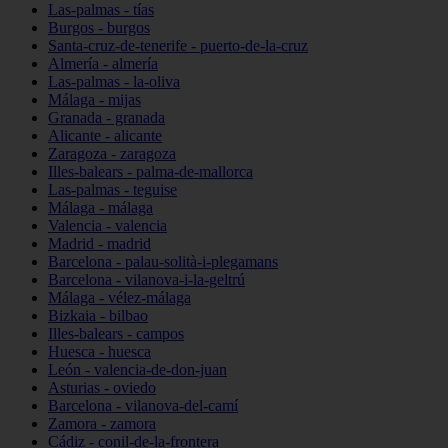
Las-palmas - tías
Burgos - burgos
Santa-cruz-de-tenerife - puerto-de-la-cruz
Almería - almería
Las-palmas - la-oliva
Málaga - mijas
Granada - granada
Alicante - alicante
Zaragoza - zaragoza
Illes-balears - palma-de-mallorca
Las-palmas - teguise
Málaga - málaga
Valencia - valencia
Madrid - madrid
Barcelona - palau-solità-i-plegamans
Barcelona - vilanova-i-la-geltrú
Málaga - vélez-málaga
Bizkaia - bilbao
Illes-balears - campos
Huesca - huesca
León - valencia-de-don-juan
Asturias - oviedo
Barcelona - vilanova-del-camí
Zamora - zamora
Cádiz - conil-de-la-frontera