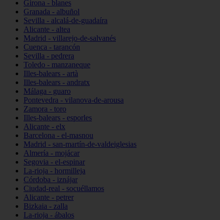
Girona - blanes
Granada - albuñol
Sevilla - alcalá-de-guadaíra
Alicante - altea
Madrid - villarejo-de-salvanés
Cuenca - tarancón
Sevilla - pedrera
Toledo - manzaneque
Illes-balears - artà
Illes-balears - andratx
Málaga - guaro
Pontevedra - vilanova-de-arousa
Zamora - toro
Illes-balears - esporles
Alicante - elx
Barcelona - el-masnou
Madrid - san-martín-de-valdeiglesias
Almería - mojácar
Segovia - el-espinar
La-rioja - hormilleja
Córdoba - iznájar
Ciudad-real - socuéllamos
Alicante - petrer
Bizkaia - zalla
La-rioja - ábalos