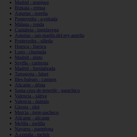
Madrid - aranjuez
Bizkaia - ermua
Asturias - noreña
Pontevedra - a-estrada
Málaga - ronda
Cantabria - torrelavega
Asturias - san-martín-del-rey-aurelio
Pontevedra - silleda
Huesca - huesca
Lugo - chantada
Madrid - pinto
Sevilla - carmona
Madrid - fuenlabrada
Tarragona - falset
Illes-balears - campos
Alicante - dénia
Santa-cruz-de-tenerife - garachico
Valencia - xàtiva
Valencia - daimús
Girona - olot
Murcia - torre-pacheco
Alicante - alicante
Melilla - melilla
Navarra - pamplona
A-coruña - melide