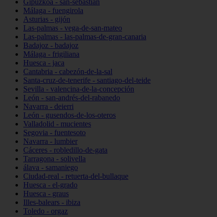
Gipuzkoa - san-sebastián
Málaga - fuengirola
Asturias - gijón
Las-palmas - vega-de-san-mateo
Las-palmas - las-palmas-de-gran-canaria
Badajoz - badajoz
Málaga - frigiliana
Huesca - jaca
Cantabria - cabezón-de-la-sal
Santa-cruz-de-tenerife - santiago-del-teide
Sevilla - valencina-de-la-concepción
León - san-andrés-del-rabanedo
Navarra - deierri
León - gusendos-de-los-oteros
Valladolid - mucientes
Segovia - fuentesoto
Navarra - lumbier
Cáceres - robledillo-de-gata
Tarragona - solivella
álava - samaniego
Ciudad-real - retuerta-del-bullaque
Huesca - el-grado
Huesca - graus
Illes-balears - ibiza
Toledo - orgaz