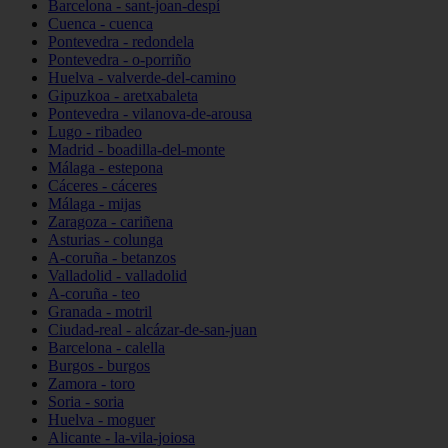
Barcelona - sant-joan-despí
Cuenca - cuenca
Pontevedra - redondela
Pontevedra - o-porriño
Huelva - valverde-del-camino
Gipuzkoa - aretxabaleta
Pontevedra - vilanova-de-arousa
Lugo - ribadeo
Madrid - boadilla-del-monte
Málaga - estepona
Cáceres - cáceres
Málaga - mijas
Zaragoza - cariñena
Asturias - colunga
A-coruña - betanzos
Valladolid - valladolid
A-coruña - teo
Granada - motril
Ciudad-real - alcázar-de-san-juan
Barcelona - calella
Burgos - burgos
Zamora - toro
Soria - soria
Huelva - moguer
Alicante - la-vila-joiosa