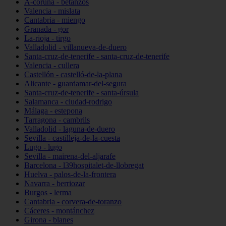
A-coruña - betanzos
Valencia - mislata
Cantabria - miengo
Granada - gor
La-rioja - tirgo
Valladolid - villanueva-de-duero
Santa-cruz-de-tenerife - santa-cruz-de-tenerife
Valencia - cullera
Castellón - castelló-de-la-plana
Alicante - guardamar-del-segura
Santa-cruz-de-tenerife - santa-úrsula
Salamanca - ciudad-rodrigo
Málaga - estepona
Tarragona - cambrils
Valladolid - laguna-de-duero
Sevilla - castilleja-de-la-cuesta
Lugo - lugo
Sevilla - mairena-del-aljarafe
Barcelona - l39hospitalet-de-llobregat
Huelva - palos-de-la-frontera
Navarra - berriozar
Burgos - lerma
Cantabria - corvera-de-toranzo
Cáceres - montánchez
Girona - blanes