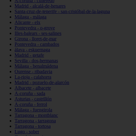
A-coruña - culleredo
Madrid - alcalá-de-henares
Santa-cruz-de-tenerife - san-cristóbal-de-la-laguna
Málaga - málaga
Alicante - elx
Pontevedra - o-grove
Illes-balears - ses-salines
Girona - lloret-de-mar
Pontevedra - cambados
álava - eskuernaga
Madrid - getafe
Sevilla - dos-hermanas
Málaga - benalmádena
Ourense - ribadavia
La-rioja - calahorra
Madrid - pozuelo-de-alarcón
Albacete - albacete
A-coruña - sada
Asturias - castrillón
A-coruña - ferrol
Málaga - fuengirola
Tarragona - montblanc
Tarragona - tarragona
Tarragona - tortosa
Lugo - sober