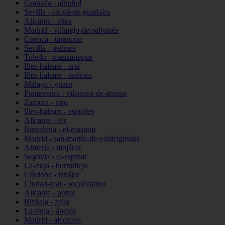
Granada - albuñol
Sevilla - alcalá-de-guadaíra
Alicante - altea
Madrid - villarejo-de-salvanés
Cuenca - tarancón
Sevilla - pedrera
Toledo - manzaneque
Illes-balears - artà
Illes-balears - andratx
Málaga - guaro
Pontevedra - vilanova-de-arousa
Zamora - toro
Illes-balears - esporles
Alicante - elx
Barcelona - el-masnou
Madrid - san-martín-de-valdeiglesias
Almería - mojácar
Segovia - el-espinar
La-rioja - hormilleja
Córdoba - iznájar
Ciudad-real - socuéllamos
Alicante - petrer
Bizkaia - zalla
La-rioja - ábalos
Madrid - alcorcón