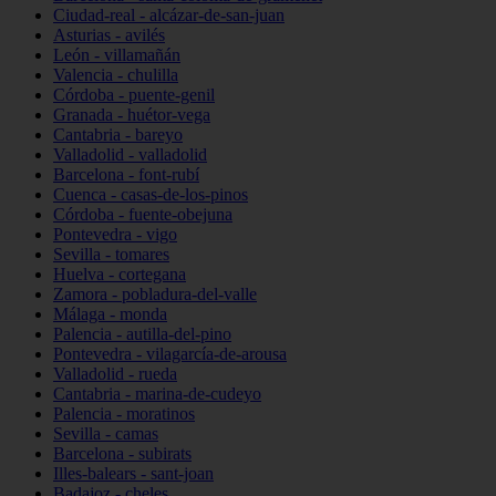
Ciudad-real - alcázar-de-san-juan
Asturias - avilés
León - villamañán
Valencia - chulilla
Córdoba - puente-genil
Granada - huétor-vega
Cantabria - bareyo
Valladolid - valladolid
Barcelona - font-rubí
Cuenca - casas-de-los-pinos
Córdoba - fuente-obejuna
Pontevedra - vigo
Sevilla - tomares
Huelva - cortegana
Zamora - pobladura-del-valle
Málaga - monda
Palencia - autilla-del-pino
Pontevedra - vilagarcía-de-arousa
Valladolid - rueda
Cantabria - marina-de-cudeyo
Palencia - moratinos
Sevilla - camas
Barcelona - subirats
Illes-balears - sant-joan
Badajoz - cheles