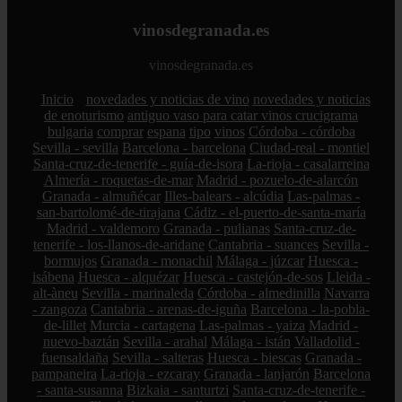
vinosdegranada.es
vinosdegranada.es
Inicio
novedades y noticias de vino
novedades y noticias
de enoturismo
antiguo vaso para catar vinos crucigrama
bulgaria
comprar
espana
tipo
vinos
Córdoba - córdoba
Sevilla - sevilla
Barcelona - barcelona
Ciudad-real - montiel
Santa-cruz-de-tenerife - guía-de-isora
La-rioja - casalarreina
Almería - roquetas-de-mar
Madrid - pozuelo-de-alarcón
Granada - almuñécar
Illes-balears - alcúdia
Las-palmas -
san-bartolomé-de-tirajana
Cádiz - el-puerto-de-santa-maría
Madrid - valdemoro
Granada - pulianas
Santa-cruz-de-
tenerife - los-llanos-de-aridane
Cantabria - suances
Sevilla -
bormujos
Granada - monachil
Málaga - júzcar
Huesca -
isábena
Huesca - alquézar
Huesca - castejón-de-sos
Lleida -
alt-àneu
Sevilla - marinaleda
Córdoba - almedinilla
Navarra
- zangoza
Cantabria - arenas-de-iguña
Barcelona - la-pobla-
de-lillet
Murcia - cartagena
Las-palmas - yaiza
Madrid -
nuevo-baztán
Sevilla - arahal
Málaga - istán
Valladolid -
fuensaldaña
Sevilla - salteras
Huesca - biescas
Granada -
pampaneira
La-rioja - ezcaray
Granada - lanjarón
Barcelona
- santa-susanna
Bizkaia - santurtzi
Santa-cruz-de-tenerife -