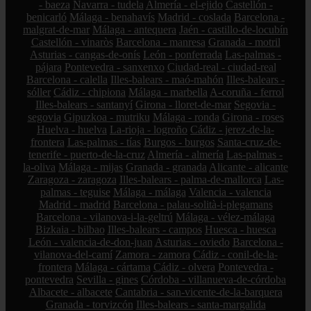
- baeza
Navarra - tudela
Almería - el-ejido
Castellón -
benicarló
Málaga - benahavís
Madrid - coslada
Barcelona -
malgrat-de-mar
Málaga - antequera
Jaén - castillo-de-locubín
Castellón - vinaròs
Barcelona - manresa
Granada - motril
Asturias - cangas-de-onís
León - ponferrada
Las-palmas -
pájara
Pontevedra - sanxenxo
Ciudad-real - ciudad-real
Barcelona - calella
Illes-balears - maó-mahón
Illes-balears -
sóller
Cádiz - chipiona
Málaga - marbella
A-coruña - ferrol
Illes-balears - santanyí
Girona - lloret-de-mar
Segovia -
segovia
Gipuzkoa - mutriku
Málaga - ronda
Girona - roses
Huelva - huelva
La-rioja - logroño
Cádiz - jerez-de-la-
frontera
Las-palmas - tías
Burgos - burgos
Santa-cruz-de-
tenerife - puerto-de-la-cruz
Almería - almería
Las-palmas -
la-oliva
Málaga - mijas
Granada - granada
Alicante - alicante
Zaragoza - zaragoza
Illes-balears - palma-de-mallorca
Las-
palmas - teguise
Málaga - málaga
Valencia - valencia
Madrid - madrid
Barcelona - palau-solità-i-plegamans
Barcelona - vilanova-i-la-geltrú
Málaga - vélez-málaga
Bizkaia - bilbao
Illes-balears - campos
Huesca - huesca
León - valencia-de-don-juan
Asturias - oviedo
Barcelona -
vilanova-del-camí
Zamora - zamora
Cádiz - conil-de-la-
frontera
Málaga - cártama
Cádiz - olvera
Pontevedra -
pontevedra
Sevilla - gines
Córdoba - villanueva-de-córdoba
Albacete - albacete
Cantabria - san-vicente-de-la-barquera
Granada - torvizcón
Illes-balears - santa-margalida