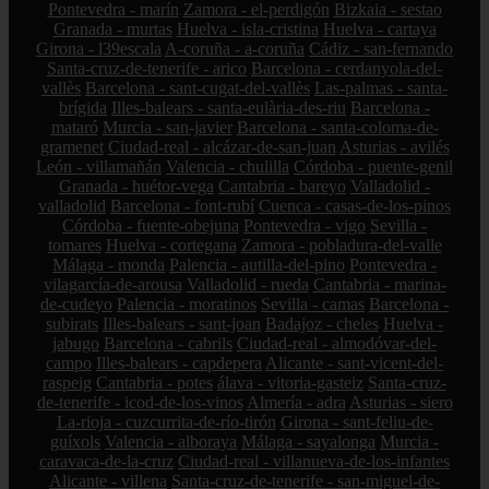
Pontevedra - marín
Zamora - el-perdigón
Bizkaia - sestao
Granada - murtas
Huelva - isla-cristina
Huelva - cartaya
Girona - l39escala
A-coruña - a-coruña
Cádiz - san-fernando
Santa-cruz-de-tenerife - arico
Barcelona - cerdanyola-del-
vallès
Barcelona - sant-cugat-del-vallès
Las-palmas - santa-
brígida
Illes-balears - santa-eulària-des-riu
Barcelona -
mataró
Murcia - san-javier
Barcelona - santa-coloma-de-
gramenet
Ciudad-real - alcázar-de-san-juan
Asturias - avilés
León - villamañán
Valencia - chulilla
Córdoba - puente-genil
Granada - huétor-vega
Cantabria - bareyo
Valladolid -
valladolid
Barcelona - font-rubí
Cuenca - casas-de-los-pinos
Córdoba - fuente-obejuna
Pontevedra - vigo
Sevilla -
tomares
Huelva - cortegana
Zamora - pobladura-del-valle
Málaga - monda
Palencia - autilla-del-pino
Pontevedra -
vilagarcía-de-arousa
Valladolid - rueda
Cantabria - marina-
de-cudeyo
Palencia - moratinos
Sevilla - camas
Barcelona -
subirats
Illes-balears - sant-joan
Badajoz - cheles
Huelva -
jabugo
Barcelona - cabrils
Ciudad-real - almodóvar-del-
campo
Illes-balears - capdepera
Alicante - sant-vicent-del-
raspeig
Cantabria - potes
álava - vitoria-gasteiz
Santa-cruz-
de-tenerife - icod-de-los-vinos
Almería - adra
Asturias - siero
La-rioja - cuzcurrita-de-río-tirón
Girona - sant-feliu-de-
guíxols
Valencia - alboraya
Málaga - sayalonga
Murcia -
caravaca-de-la-cruz
Ciudad-real - villanueva-de-los-infantes
Alicante - villena
Santa-cruz-de-tenerife - san-miguel-de-