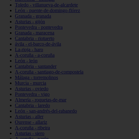
Toledo - villanueva-de-alcardete
León - puente-de-domingo-flórez
Granada - granada
Asturias - gijón
Pontevedra - pontevedra
Granada - maracena
Cantabria - riotuerto
ávila - el-barco-de-ávila
La-rioja - haro
A-coruña - a-coruña
León - león
Cantabria - santander
A-coruña - santiago-de-compostela
Málaga - torremolinos
Murcia - murcia
Asturias - oviedo
Pontevedra - vigo
Almería - roquetas-de-mar
Cantabria - laredo
León - san-andrés-del-rabanedo
Asturias - aller
Ourense - allariz
A-coruña - ribeira
Asturias - siero
A-coruña - narón