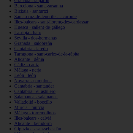
Granada - lanjarón
Barcelona - santa-susanna
Bizkaia - santurtzi
Santa-cruz-de-tenerife - tacoronte
Illes-balears - sant-llorenç-des-cardassar
Huesca - sallent-de-gállego
La-rioja - haro
Sevilla - dos-hermanas
Granada - salobreña
Cantabria - laredo
Tarragona - sant-carles-de-la-ràpita
Alicante - dénia
Cádiz - cádiz
Málaga - nerja
León - león
Navarra - pamplona
Cantabria - santander
Cantabria - el-astillero
Salamanca - salamanca
Valladolid - boecillo
Murcia - murcia
Málaga - torremolinos
Illes-balears - calvià
Alicante - benidorm
Gipuzkoa - san-sebastián