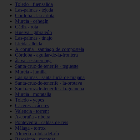
Toledo - fuensalida
Las-palmas - tejeda
Córdoba - la-carlota
Murcia - cehegín
Cádiz - rota
Huelva - gibraleón
Las-palmas - tinajo
Lleida - lleida
A-coruña - santiago-de-compostela
Córdoba - aguilar-de-la-frontera
álava - eskuernaga
Santa-cruz-de-tenerife - tegueste
Murcia - jumilla
Las-palmas - santa-lucía-de-tirajana
Santa-cruz-de-tenerife - la-orotava
Santa-cruz-de-tenerife - la-guancha
Murcia - moratalla
Toledo - yepes
Cáceres - cáceres
Valencia - torrent
A-coruña - ribeira
Pontevedra - caldas-de-reis
Málaga - torrox
Almería - olula-del-río
Barcelona - montgat