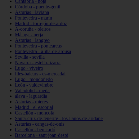
Cantabria - noja
Córdoba - puente-genil
Asturias - laviana
Pontevedra - marín
Madrid - torrejón-de-ardoz
A-coruña - oleiros
Málaga - nerja
Asturias - langreo
Pontevedra - ponteareas
Pontevedra - a-illa-de-arousa
Sevilla - sevilla
Navarra - estella-lizarra
Lugo - viveiro
Illes-balears - es-mercadal
Lugo - mondoñedo
León - valdevimbre
Valladolid - rueda
álava - laguardia
Asturias - mieres
Madrid - el-escorial
Castellón - moncofa
Santa-cruz-de-tenerife - los-llanos-de-aridane
Asturias - cangas-de-onís
Castellón - benicarló
Barcelona - sant-joan-despí