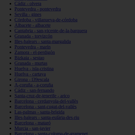
Cádiz - olvera
Pontevedra - pontevedra
Sevilla - gines
Córdoba - villanueva-de-córdoba
Albacete - albacete
Cantabria - san-vicente-de-la-barquera
Granada - torvizcón
Illes-balears - santa-margalida
Pontevedra - marín
Zamora - el-perdigón
Bizkaia - sestao
Granada - murtas
Huelva - isla-cristina
Huelva - cartaya
Girona - l39escala
A-coruña - a-coruña
Cádiz - san-fernando
Santa-cruz-de-tenerife - arico
Barcelona - cerdanyola-del-vallès
Barcelona - sant-cugat-del-vallès
Las-palmas - santa-brígida
Illes-balears - santa-eulària-des-riu
Barcelona - mataró
Murcia - san-javier
Barcelona - santa-coloma-de-gramenet