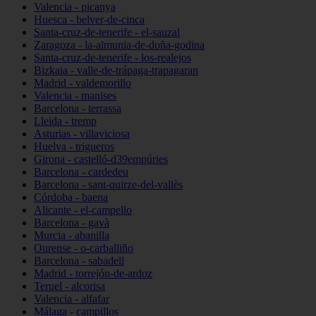
Valencia - picanya
Huesca - belver-de-cinca
Santa-cruz-de-tenerife - el-sauzal
Zaragoza - la-almunia-de-doña-godina
Santa-cruz-de-tenerife - los-realejos
Bizkaia - valle-de-trápaga-trapagaran
Madrid - valdemorillo
Valencia - manises
Barcelona - terrassa
Lleida - tremp
Asturias - villaviciosa
Huelva - trigueros
Girona - castelló-d39empúries
Barcelona - cardedeu
Barcelona - sant-quirze-del-vallès
Córdoba - baena
Alicante - el-campello
Barcelona - gavà
Murcia - abanilla
Ourense - o-carballiño
Barcelona - sabadell
Madrid - torrejón-de-ardoz
Teruel - alcorisa
Valencia - alfafar
Málaga - campillos