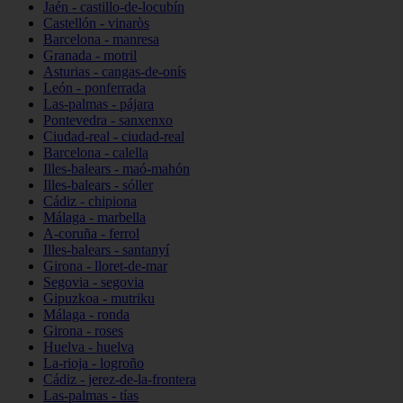
Jaén - castillo-de-locubín
Castellón - vinaròs
Barcelona - manresa
Granada - motril
Asturias - cangas-de-onís
León - ponferrada
Las-palmas - pájara
Pontevedra - sanxenxo
Ciudad-real - ciudad-real
Barcelona - calella
Illes-balears - maó-mahón
Illes-balears - sóller
Cádiz - chipiona
Málaga - marbella
A-coruña - ferrol
Illes-balears - santanyí
Girona - lloret-de-mar
Segovia - segovia
Gipuzkoa - mutriku
Málaga - ronda
Girona - roses
Huelva - huelva
La-rioja - logroño
Cádiz - jerez-de-la-frontera
Las-palmas - tías