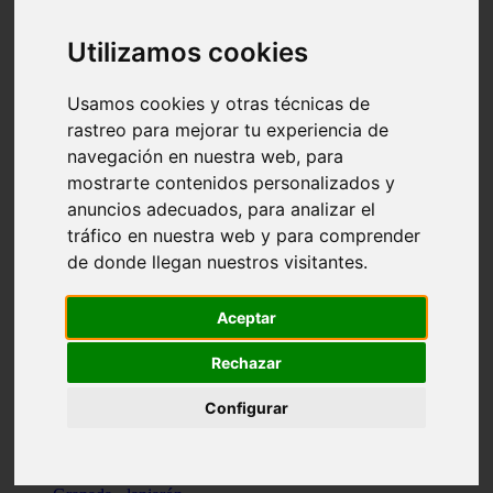
Santa-cruz-de-tenerife - los-llanos-de-aridane
Cantabria - suances
Utilizamos cookies
Sevilla - bormujos
Granada - monachil
Málaga - júzcar
Usamos cookies y otras técnicas de
Huesca - isábena
rastreo para mejorar tu experiencia de
Huesca - alquézar
navegación en nuestra web, para
Huesca - castejón-de-sos
Lleida - alt-àneu
mostrarte contenidos personalizados y
Sevilla - marinaleda
anuncios adecuados, para analizar el
Córdoba - almedinilla
tráfico en nuestra web y para comprender
Navarra - zangoza
Cantabria - arenas-de-iguña
de donde llegan nuestros visitantes.
Barcelona - la-pobla-de-lillet
Murcia - cartagena
Las-palmas - yaiza
Aceptar
Madrid - nuevo-baztán
Sevilla - arahal
Rechazar
Málaga - istán
Valladolid - fuensaldaña
Configurar
Sevilla - salteras
Huesca - biescas
Granada - pampaneira
La-rioja - ezcaray