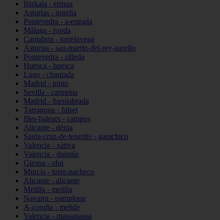
Bizkaia - ermua
Asturias - noreña
Pontevedra - a-estrada
Málaga - ronda
Cantabria - torrelavega
Asturias - san-martín-del-rey-aurelio
Pontevedra - silleda
Huesca - huesca
Lugo - chantada
Madrid - pinto
Sevilla - carmona
Madrid - fuenlabrada
Tarragona - falset
Illes-balears - campos
Alicante - dénia
Santa-cruz-de-tenerife - garachico
Valencia - xàtiva
Valencia - daimús
Girona - olot
Murcia - torre-pacheco
Alicante - alicante
Melilla - melilla
Navarra - pamplona
A-coruña - melide
Valencia - massanassa