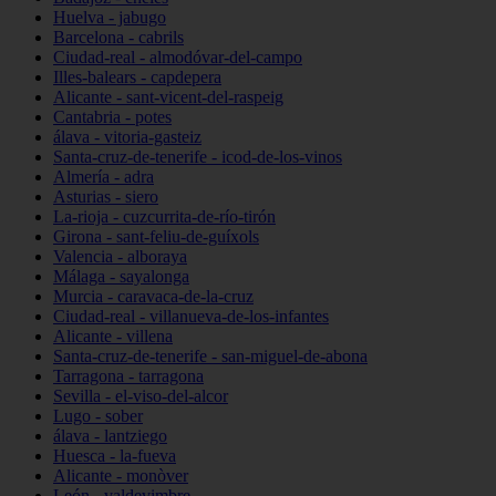
Huelva - jabugo
Barcelona - cabrils
Ciudad-real - almodóvar-del-campo
Illes-balears - capdepera
Alicante - sant-vicent-del-raspeig
Cantabria - potes
álava - vitoria-gasteiz
Santa-cruz-de-tenerife - icod-de-los-vinos
Almería - adra
Asturias - siero
La-rioja - cuzcurrita-de-río-tirón
Girona - sant-feliu-de-guíxols
Valencia - alboraya
Málaga - sayalonga
Murcia - caravaca-de-la-cruz
Ciudad-real - villanueva-de-los-infantes
Alicante - villena
Santa-cruz-de-tenerife - san-miguel-de-abona
Tarragona - tarragona
Sevilla - el-viso-del-alcor
Lugo - sober
álava - lantziego
Huesca - la-fueva
Alicante - monòver
León - valdevimbre