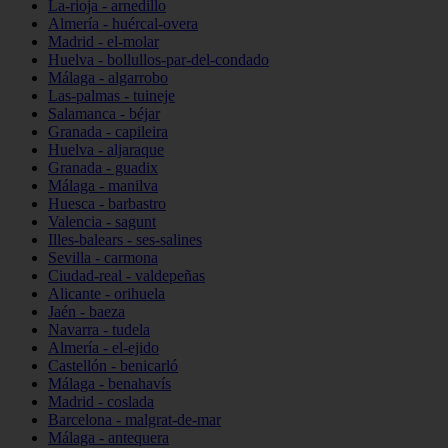
La-rioja - arnedillo
Almería - huércal-overa
Madrid - el-molar
Huelva - bollullos-par-del-condado
Málaga - algarrobo
Las-palmas - tuineje
Salamanca - béjar
Granada - capileira
Huelva - aljaraque
Granada - guadix
Málaga - manilva
Huesca - barbastro
Valencia - sagunt
Illes-balears - ses-salines
Sevilla - carmona
Ciudad-real - valdepeñas
Alicante - orihuela
Jaén - baeza
Navarra - tudela
Almería - el-ejido
Castellón - benicarló
Málaga - benahavís
Madrid - coslada
Barcelona - malgrat-de-mar
Málaga - antequera