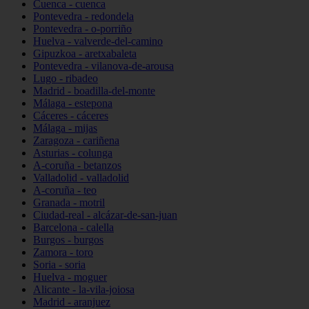
Cuenca - cuenca
Pontevedra - redondela
Pontevedra - o-porriño
Huelva - valverde-del-camino
Gipuzkoa - aretxabaleta
Pontevedra - vilanova-de-arousa
Lugo - ribadeo
Madrid - boadilla-del-monte
Málaga - estepona
Cáceres - cáceres
Málaga - mijas
Zaragoza - cariñena
Asturias - colunga
A-coruña - betanzos
Valladolid - valladolid
A-coruña - teo
Granada - motril
Ciudad-real - alcázar-de-san-juan
Barcelona - calella
Burgos - burgos
Zamora - toro
Soria - soria
Huelva - moguer
Alicante - la-vila-joiosa
Madrid - aranjuez