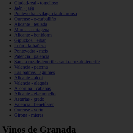
Ciudad-real - tomelloso
Jaén - jaén
Pontevedra - vilagarcía-de-arousa
Ourense - o-carballiño
Alicante - teulada
Murcia - cartagena
Alicante - benidorm
Gipuzkoa - eibar
León - la-bañeza
Pontevedra - meis
Palencia - palencia
Santa-cruz-de-tenerife - santa-cruz-de-tenerife
Valencia - paterna
Las-palmas - agüimes
Alicante - alcoi
Valencia - alaquàs
A-coruña - cabanas
Alicante - el-campello
Asturias - grado
Valencia - benetússer
Ourense - verín
Girona - mieres
Vinos de Granada