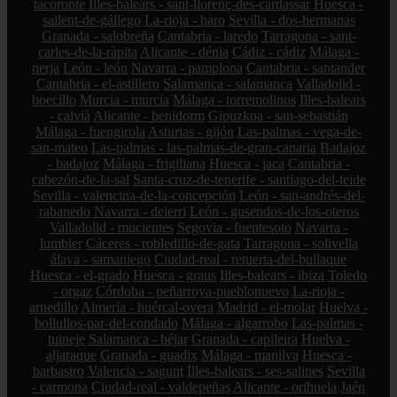
tacoronte
Illes-balears - sant-llorenç-des-cardassar
Huesca -
sallent-de-gállego
La-rioja - haro
Sevilla - dos-hermanas
Granada - salobreña
Cantabria - laredo
Tarragona - sant-
carles-de-la-ràpita
Alicante - dénia
Cádiz - cádiz
Málaga -
nerja
León - león
Navarra - pamplona
Cantabria - santander
Cantabria - el-astillero
Salamanca - salamanca
Valladolid -
boecillo
Murcia - murcia
Málaga - torremolinos
Illes-balears
- calvià
Alicante - benidorm
Gipuzkoa - san-sebastián
Málaga - fuengirola
Asturias - gijón
Las-palmas - vega-de-
san-mateo
Las-palmas - las-palmas-de-gran-canaria
Badajoz
- badajoz
Málaga - frigiliana
Huesca - jaca
Cantabria -
cabezón-de-la-sal
Santa-cruz-de-tenerife - santiago-del-teide
Sevilla - valencina-de-la-concepción
León - san-andrés-del-
rabanedo
Navarra - deierri
León - gusendos-de-los-oteros
Valladolid - mucientes
Segovia - fuentesoto
Navarra -
lumbier
Cáceres - robledillo-de-gata
Tarragona - solivella
álava - samaniego
Ciudad-real - retuerta-del-bullaque
Huesca - el-grado
Huesca - graus
Illes-balears - ibiza
Toledo
- orgaz
Córdoba - peñarroya-pueblonuevo
La-rioja -
arnedillo
Almería - huércal-overa
Madrid - el-molar
Huelva -
bollullos-par-del-condado
Málaga - algarrobo
Las-palmas -
tuineje
Salamanca - béjar
Granada - capileira
Huelva -
aljaraque
Granada - guadix
Málaga - manilva
Huesca -
barbastro
Valencia - sagunt
Illes-balears - ses-salines
Sevilla
- carmona
Ciudad-real - valdepeñas
Alicante - orihuela
Jaén