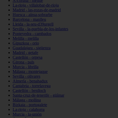
A-coruña - melide
La-rioja - villalobar-de-rioja
Madrid - las-rozas-de-madrid
Huesca - aínsa-sobrarbe
Barcelona - manlleu
Lleida - la-seu-d39urgell
Sevilla - la-puebla-de-los-infantes
Pontevedra - cambados
Melilla - melilla
Gipuzkoa - orio
Guadalajara - sigüenza
Madrid - getafe
Castellón - orpesa
Girona - pals
Murcia - librilla
Málaga - montejaque
Sevilla - olivares
Almería - benahadux
Cantabria - torrelavega
Castellón - benlloch
Santa-cruz-de-tenerife - güímar
Málaga - mollina
Bizkaia - portugalete
La-rioja - calahorra
Murcia - la-unión