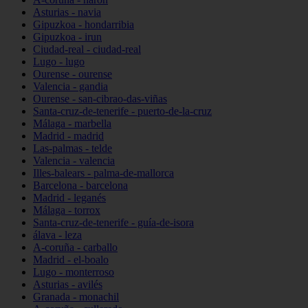
Asturias - navia
Gipuzkoa - hondarribia
Gipuzkoa - irun
Ciudad-real - ciudad-real
Lugo - lugo
Ourense - ourense
Valencia - gandia
Ourense - san-cibrao-das-viñas
Santa-cruz-de-tenerife - puerto-de-la-cruz
Málaga - marbella
Madrid - madrid
Las-palmas - telde
Valencia - valencia
Illes-balears - palma-de-mallorca
Barcelona - barcelona
Madrid - leganés
Málaga - torrox
Santa-cruz-de-tenerife - guía-de-isora
álava - leza
A-coruña - carballo
Madrid - el-boalo
Lugo - monterroso
Asturias - avilés
Granada - monachil