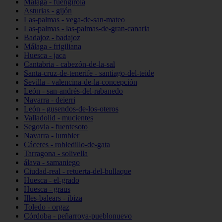
Málaga - fuengirola
Asturias - gijón
Las-palmas - vega-de-san-mateo
Las-palmas - las-palmas-de-gran-canaria
Badajoz - badajoz
Málaga - frigiliana
Huesca - jaca
Cantabria - cabezón-de-la-sal
Santa-cruz-de-tenerife - santiago-del-teide
Sevilla - valencina-de-la-concepción
León - san-andrés-del-rabanedo
Navarra - deierri
León - gusendos-de-los-oteros
Valladolid - mucientes
Segovia - fuentesoto
Navarra - lumbier
Cáceres - robledillo-de-gata
Tarragona - solivella
álava - samaniego
Ciudad-real - retuerta-del-bullaque
Huesca - el-grado
Huesca - graus
Illes-balears - ibiza
Toledo - orgaz
Córdoba - peñarroya-pueblonuevo