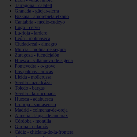
Tarragona - calafell
Granada - güejar-sierra
Bizkaia - amorebieta-etxano
Cantabria - medio-cudeyo
Lugo - cervo
La-rioja - lardero
León - molinaseca
Ciudad-real - almagro
Murcia - molina-de-segura
Zaragoza - fuendejalón
Huesca - villanueva-de-sigena
Pontevedra - o-grove
Las-palmas - arucas
Lleida - mollerussa
Sevilla - aznalcázar
Toledo - bargas
Sevilla - la-rinconada
Huesca - adahuesca
La-rioja - san-asensio
Madrid - colmenar-de-oreja
Almería - láujar-de-andarax
Córdoba - montilla
Girona - palamós
Cádiz - chiclana-de-la-frontera