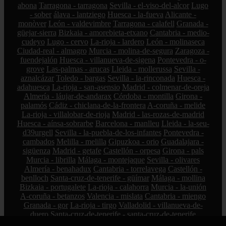
abona
Tarragona - tarragona
Sevilla - el-viso-del-alcor
Lugo
- sober
álava - lantziego
Huesca - la-fueva
Alicante -
monòver
León - valdevimbre
Tarragona - calafell
Granada -
güejar-sierra
Bizkaia - amorebieta-etxano
Cantabria - medio-
cudeyo
Lugo - cervo
La-rioja - lardero
León - molinaseca
Ciudad-real - almagro
Murcia - molina-de-segura
Zaragoza -
fuendejalón
Huesca - villanueva-de-sigena
Pontevedra - o-
grove
Las-palmas - arucas
Lleida - mollerussa
Sevilla -
aznalcázar
Toledo - bargas
Sevilla - la-rinconada
Huesca -
adahuesca
La-rioja - san-asensio
Madrid - colmenar-de-oreja
Almería - láujar-de-andarax
Córdoba - montilla
Girona -
palamós
Cádiz - chiclana-de-la-frontera
A-coruña - melide
La-rioja - villalobar-de-rioja
Madrid - las-rozas-de-madrid
Huesca - aínsa-sobrarbe
Barcelona - manlleu
Lleida - la-seu-
d39urgell
Sevilla - la-puebla-de-los-infantes
Pontevedra -
cambados
Melilla - melilla
Gipuzkoa - orio
Guadalajara -
sigüenza
Madrid - getafe
Castellón - orpesa
Girona - pals
Murcia - librilla
Málaga - montejaque
Sevilla - olivares
Almería - benahadux
Cantabria - torrelavega
Castellón -
benlloch
Santa-cruz-de-tenerife - güímar
Málaga - mollina
Bizkaia - portugalete
La-rioja - calahorra
Murcia - la-unión
A-coruña - betanzos
Valencia - mislata
Cantabria - miengo
Granada - gor
La-rioja - tirgo
Valladolid - villanueva-de-
duero
Santa-cruz-de-tenerife - santa-cruz-de-tenerife
Valencia - cullera
Castellón - castelló-de-la-plana
Alicante -