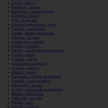
Sevilla - gerena
Barcelona - tordera
Barcelona - vilassar-de-mar
Zaragoza - alagón
ávila - el-barraco
Santa-cruz-de-tenerife - arona
Granada - huétor-tájar
Sevilla - albaida-del-aljarafe
Valencia - alcàsser
Ciudad-real - daimiel
Sevilla - la-algaba
Madrid - san-fernando-de-henares
Toledo - toledo
Asturias - mieres
Salamanca - candelario
Granada - huéscar
Madrid - leganés
Barcelona - cornellà-de-llobregat
Valencia - quart-de-poblet
Pontevedra - tomiño
Sevilla - san-juan-de-aznalfarache
Madrid - fuenlabrada
Valladolid - peñafiel
Madrid - parla
Madrid - el-álamo