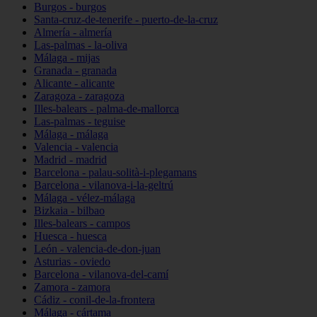
Burgos - burgos
Santa-cruz-de-tenerife - puerto-de-la-cruz
Almería - almería
Las-palmas - la-oliva
Málaga - mijas
Granada - granada
Alicante - alicante
Zaragoza - zaragoza
Illes-balears - palma-de-mallorca
Las-palmas - teguise
Málaga - málaga
Valencia - valencia
Madrid - madrid
Barcelona - palau-solità-i-plegamans
Barcelona - vilanova-i-la-geltrú
Málaga - vélez-málaga
Bizkaia - bilbao
Illes-balears - campos
Huesca - huesca
León - valencia-de-don-juan
Asturias - oviedo
Barcelona - vilanova-del-camí
Zamora - zamora
Cádiz - conil-de-la-frontera
Málaga - cártama