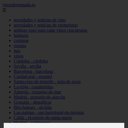
vinosdegranada.es
☰
novedades y noticias de vino
novedades y noticias de enoturismo
antiguo vaso para catar vinos crucigrama
bulgaria
comprar
espana
tipo
vinos
Córdoba - córdoba
Sevilla - sevilla
Barcelona - barcelona
Ciudad-real - montiel
Santa-cruz-de-tenerife - guía-de-isora
La-rioja - casalarreina
Almería - roquetas-de-mar
Madrid - pozuelo-de-alarcón
Granada - almuñécar
Illes-balears - alcúdia
Las-palmas - san-bartolomé-de-tirajana
Cádiz - el-puerto-de-santa-maría
Madrid - valdemoro
Granada - pulianas