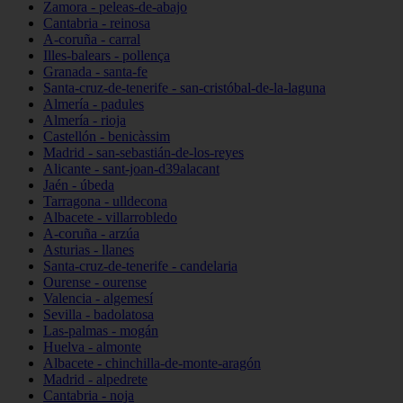
Zamora - peleas-de-abajo
Cantabria - reinosa
A-coruña - carral
Illes-balears - pollença
Granada - santa-fe
Santa-cruz-de-tenerife - san-cristóbal-de-la-laguna
Almería - padules
Almería - rioja
Castellón - benicàssim
Madrid - san-sebastián-de-los-reyes
Alicante - sant-joan-d39alacant
Jaén - úbeda
Tarragona - ulldecona
Albacete - villarrobledo
A-coruña - arzúa
Asturias - llanes
Santa-cruz-de-tenerife - candelaria
Ourense - ourense
Valencia - algemesí
Sevilla - badolatosa
Las-palmas - mogán
Huelva - almonte
Albacete - chinchilla-de-monte-aragón
Madrid - alpedrete
Cantabria - noja