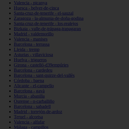
Valencia - picanya
Huesca - belver-de-cinca
Santa-cruz-de-tenerife - el-sauzal
Zaragoza - la-almunia-de-doña-godina
Santa-cruz-de-tenerife - los-realejos
Bizkaia - valle-de-trápaga-trapagaran
Madrid - valdemorillo
Valencia - manises
Barcelona - terrassa
Lleida - tremp
Asturias - villaviciosa
Huelva - trigueros
Girona - castelló-d39empúries
Barcelona - cardedeu
Barcelona - sant-quirze-del-vallès
Córdoba - baena
Alicante - el-campello
Barcelona - gavà
Murcia - abanilla
Ourense - o-carballiño
Barcelona - sabadell
Madrid - torrejón-de-ardoz
Teruel - alcorisa
Valencia - alfafar
Málaga - campillos