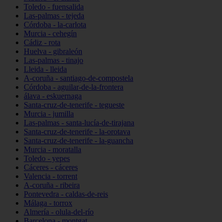
Toledo - fuensalida
Las-palmas - tejeda
Córdoba - la-carlota
Murcia - cehegín
Cádiz - rota
Huelva - gibraleón
Las-palmas - tinajo
Lleida - lleida
A-coruña - santiago-de-compostela
Córdoba - aguilar-de-la-frontera
álava - eskuernaga
Santa-cruz-de-tenerife - tegueste
Murcia - jumilla
Las-palmas - santa-lucía-de-tirajana
Santa-cruz-de-tenerife - la-orotava
Santa-cruz-de-tenerife - la-guancha
Murcia - moratalla
Toledo - yepes
Cáceres - cáceres
Valencia - torrent
A-coruña - ribeira
Pontevedra - caldas-de-reis
Málaga - torrox
Almería - olula-del-río
Barcelona - montgat