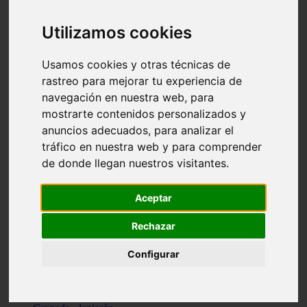
Santa-cruz-de-tenerife - los-llanos-de-aridane
Cantabria - suances
Utilizamos cookies
Sevilla - bormujos
Granada - monachil
Málaga - júzcar
Usamos cookies y otras técnicas de
Huesca - isábena
rastreo para mejorar tu experiencia de
Huesca - alquézar
navegación en nuestra web, para
Huesca - castejón-de-sos
Lleida - alt-àneu
mostrarte contenidos personalizados y
Sevilla - marinaleda
anuncios adecuados, para analizar el
Córdoba - almedinilla
tráfico en nuestra web y para comprender
Navarra - zangoza
Cantabria - arenas-de-iguña
de donde llegan nuestros visitantes.
Barcelona - la-pobla-de-lillet
Murcia - cartagena
Las-palmas - yaiza
Aceptar
Madrid - nuevo-baztán
Sevilla - arahal
Rechazar
Málaga - istán
Valladolid - fuensaldaña
Configurar
Sevilla - salteras
Huesca - biescas
Granada - pampaneira
La-rioja - ezcaray