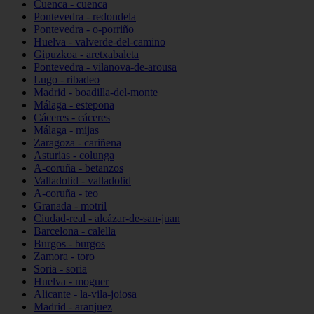
Cuenca - cuenca
Pontevedra - redondela
Pontevedra - o-porriño
Huelva - valverde-del-camino
Gipuzkoa - aretxabaleta
Pontevedra - vilanova-de-arousa
Lugo - ribadeo
Madrid - boadilla-del-monte
Málaga - estepona
Cáceres - cáceres
Málaga - mijas
Zaragoza - cariñena
Asturias - colunga
A-coruña - betanzos
Valladolid - valladolid
A-coruña - teo
Granada - motril
Ciudad-real - alcázar-de-san-juan
Barcelona - calella
Burgos - burgos
Zamora - toro
Soria - soria
Huelva - moguer
Alicante - la-vila-joiosa
Madrid - aranjuez