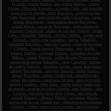
Granada - murtas
Huelva - isla-cristina
Huelva - cartaya
Girona - l39escala
A-coruña - a-coruña
Cádiz - san-fernando
Santa-cruz-de-tenerife - arico
Barcelona - cerdanyola-del-
vallès
Barcelona - sant-cugat-del-vallès
Las-palmas - santa-
brígida
Illes-balears - santa-eulària-des-riu
Barcelona -
mataró
Murcia - san-javier
Barcelona - santa-coloma-de-
gramenet
Ciudad-real - alcázar-de-san-juan
Asturias - avilés
León - villamañán
Valencia - chulilla
Córdoba - puente-genil
Granada - huétor-vega
Cantabria - bareyo
Valladolid -
valladolid
Barcelona - font-rubí
Cuenca - casas-de-los-pinos
Córdoba - fuente-obejuna
Pontevedra - vigo
Sevilla -
tomares
Huelva - cortegana
Zamora - pobladura-del-valle
Málaga - monda
Palencia - autilla-del-pino
Pontevedra -
vilagarcía-de-arousa
Valladolid - rueda
Cantabria - marina-
de-cudeyo
Palencia - moratinos
Sevilla - camas
Barcelona -
subirats
Illes-balears - sant-joan
Badajoz - cheles
Huelva -
jabugo
Barcelona - cabrils
Ciudad-real - almodóvar-del-
campo
Illes-balears - capdepera
Alicante - sant-vicent-del-
raspeig
Cantabria - potes
álava - vitoria-gasteiz
Santa-cruz-
de-tenerife - icod-de-los-vinos
Almería - adra
Asturias - siero
La-rioja - cuzcurrita-de-río-tirón
Girona - sant-feliu-de-
guíxols
Valencia - alboraya
Málaga - sayalonga
Murcia -
caravaca-de-la-cruz
Ciudad-real - villanueva-de-los-infantes
Alicante - villena
Santa-cruz-de-tenerife - san-miguel-de-