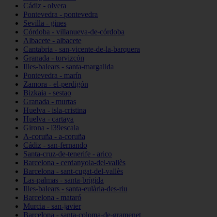
Cádiz - olvera
Pontevedra - pontevedra
Sevilla - gines
Córdoba - villanueva-de-córdoba
Albacete - albacete
Cantabria - san-vicente-de-la-barquera
Granada - torvizcón
Illes-balears - santa-margalida
Pontevedra - marín
Zamora - el-perdigón
Bizkaia - sestao
Granada - murtas
Huelva - isla-cristina
Huelva - cartaya
Girona - l39escala
A-coruña - a-coruña
Cádiz - san-fernando
Santa-cruz-de-tenerife - arico
Barcelona - cerdanyola-del-vallès
Barcelona - sant-cugat-del-vallès
Las-palmas - santa-brígida
Illes-balears - santa-eulària-des-riu
Barcelona - mataró
Murcia - san-javier
Barcelona - santa-coloma-de-gramenet