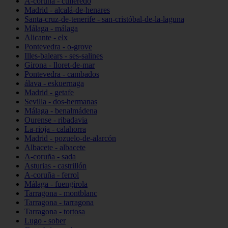
A-coruña - culleredo
Madrid - alcalá-de-henares
Santa-cruz-de-tenerife - san-cristóbal-de-la-laguna
Málaga - málaga
Alicante - elx
Pontevedra - o-grove
Illes-balears - ses-salines
Girona - lloret-de-mar
Pontevedra - cambados
álava - eskuernaga
Madrid - getafe
Sevilla - dos-hermanas
Málaga - benalmádena
Ourense - ribadavia
La-rioja - calahorra
Madrid - pozuelo-de-alarcón
Albacete - albacete
A-coruña - sada
Asturias - castrillón
A-coruña - ferrol
Málaga - fuengirola
Tarragona - montblanc
Tarragona - tarragona
Tarragona - tortosa
Lugo - sober