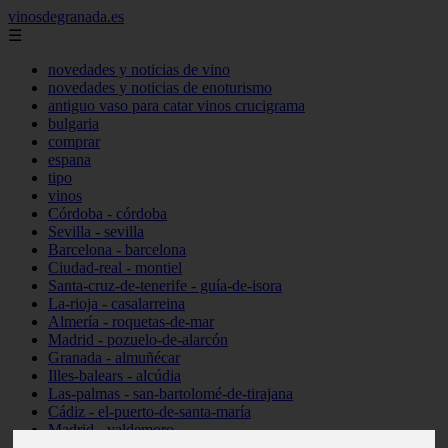
vinosdegranada.es
☰
novedades y noticias de vino
novedades y noticias de enoturismo
antiguo vaso para catar vinos crucigrama
bulgaria
comprar
espana
tipo
vinos
Córdoba - córdoba
Sevilla - sevilla
Barcelona - barcelona
Ciudad-real - montiel
Santa-cruz-de-tenerife - guía-de-isora
La-rioja - casalarreina
Almería - roquetas-de-mar
Madrid - pozuelo-de-alarcón
Granada - almuñécar
Illes-balears - alcúdia
Las-palmas - san-bartolomé-de-tirajana
Cádiz - el-puerto-de-santa-maría
Madrid - valdemoro
Granada - pulianas