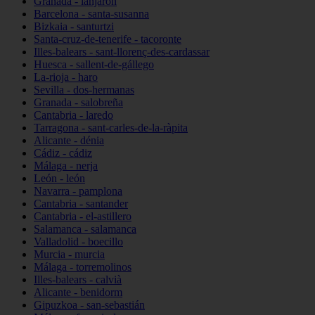
Granada - lanjarón
Barcelona - santa-susanna
Bizkaia - santurtzi
Santa-cruz-de-tenerife - tacoronte
Illes-balears - sant-llorenç-des-cardassar
Huesca - sallent-de-gállego
La-rioja - haro
Sevilla - dos-hermanas
Granada - salobreña
Cantabria - laredo
Tarragona - sant-carles-de-la-ràpita
Alicante - dénia
Cádiz - cádiz
Málaga - nerja
León - león
Navarra - pamplona
Cantabria - santander
Cantabria - el-astillero
Salamanca - salamanca
Valladolid - boecillo
Murcia - murcia
Málaga - torremolinos
Illes-balears - calvià
Alicante - benidorm
Gipuzkoa - san-sebastián