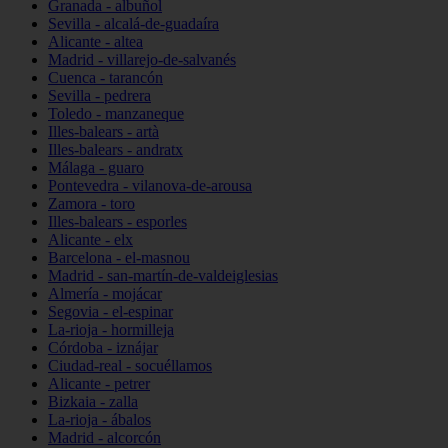
Granada - albuñol
Sevilla - alcalá-de-guadaíra
Alicante - altea
Madrid - villarejo-de-salvanés
Cuenca - tarancón
Sevilla - pedrera
Toledo - manzaneque
Illes-balears - artà
Illes-balears - andratx
Málaga - guaro
Pontevedra - vilanova-de-arousa
Zamora - toro
Illes-balears - esporles
Alicante - elx
Barcelona - el-masnou
Madrid - san-martín-de-valdeiglesias
Almería - mojácar
Segovia - el-espinar
La-rioja - hormilleja
Córdoba - iznájar
Ciudad-real - socuéllamos
Alicante - petrer
Bizkaia - zalla
La-rioja - ábalos
Madrid - alcorcón