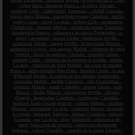
abona
Tarragona - tarragona
Sevilla - el-viso-del-alcor
Lugo
- sober
álava - lantziego
Huesca - la-fueva
Alicante -
monòver
León - valdevimbre
Tarragona - calafell
Granada -
güejar-sierra
Bizkaia - amorebieta-etxano
Cantabria - medio-
cudeyo
Lugo - cervo
La-rioja - lardero
León - molinaseca
Ciudad-real - almagro
Murcia - molina-de-segura
Zaragoza -
fuendejalón
Huesca - villanueva-de-sigena
Pontevedra - o-
grove
Las-palmas - arucas
Lleida - mollerussa
Sevilla -
aznalcázar
Toledo - bargas
Sevilla - la-rinconada
Huesca -
adahuesca
La-rioja - san-asensio
Madrid - colmenar-de-oreja
Almería - láujar-de-andarax
Córdoba - montilla
Girona -
palamós
Cádiz - chiclana-de-la-frontera
A-coruña - melide
La-rioja - villalobar-de-rioja
Madrid - las-rozas-de-madrid
Huesca - aínsa-sobrarbe
Barcelona - manlleu
Lleida - la-seu-
d39urgell
Sevilla - la-puebla-de-los-infantes
Pontevedra -
cambados
Melilla - melilla
Gipuzkoa - orio
Guadalajara -
sigüenza
Madrid - getafe
Castellón - orpesa
Girona - pals
Murcia - librilla
Málaga - montejaque
Sevilla - olivares
Almería - benahadux
Cantabria - torrelavega
Castellón -
benlloch
Santa-cruz-de-tenerife - güímar
Málaga - mollina
Bizkaia - portugalete
La-rioja - calahorra
Murcia - la-unión
A-coruña - betanzos
Valencia - mislata
Cantabria - miengo
Granada - gor
La-rioja - tirgo
Valladolid - villanueva-de-
duero
Santa-cruz-de-tenerife - santa-cruz-de-tenerife
Valencia - cullera
Castellón - castelló-de-la-plana
Alicante -