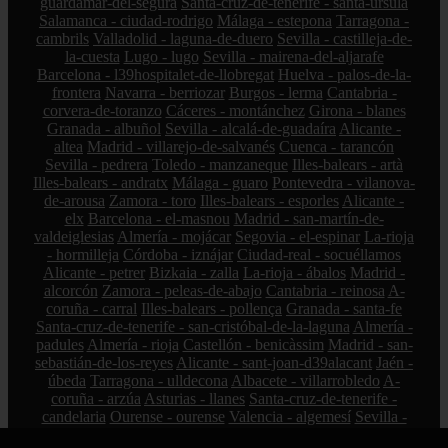
guardamar-del-segura
Santa-cruz-de-tenerife - santa-úrsula
Salamanca - ciudad-rodrigo
Málaga - estepona
Tarragona -
cambrils
Valladolid - laguna-de-duero
Sevilla - castilleja-de-
la-cuesta
Lugo - lugo
Sevilla - mairena-del-aljarafe
Barcelona - l39hospitalet-de-llobregat
Huelva - palos-de-la-
frontera
Navarra - berriozar
Burgos - lerma
Cantabria -
corvera-de-toranzo
Cáceres - montánchez
Girona - blanes
Granada - albuñol
Sevilla - alcalá-de-guadaíra
Alicante -
altea
Madrid - villarejo-de-salvanés
Cuenca - tarancón
Sevilla - pedrera
Toledo - manzaneque
Illes-balears - artà
Illes-balears - andratx
Málaga - guaro
Pontevedra - vilanova-
de-arousa
Zamora - toro
Illes-balears - esporles
Alicante -
elx
Barcelona - el-masnou
Madrid - san-martín-de-
valdeiglesias
Almería - mojácar
Segovia - el-espinar
La-rioja
- hormilleja
Córdoba - iznájar
Ciudad-real - socuéllamos
Alicante - petrer
Bizkaia - zalla
La-rioja - ábalos
Madrid -
alcorcón
Zamora - peleas-de-abajo
Cantabria - reinosa
A-
coruña - carral
Illes-balears - pollença
Granada - santa-fe
Santa-cruz-de-tenerife - san-cristóbal-de-la-laguna
Almería -
padules
Almería - rioja
Castellón - benicàssim
Madrid - san-
sebastián-de-los-reyes
Alicante - sant-joan-d39alacant
Jaén -
úbeda
Tarragona - ulldecona
Albacete - villarrobledo
A-
coruña - arzúa
Asturias - llanes
Santa-cruz-de-tenerife -
candelaria
Ourense - ourense
Valencia - algemesí
Sevilla -
badolatosa
Las-palmas - mogán
Huelva - almonte
Albacete -