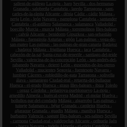
sallent-de-gállego
La-rioja - haro
Sevilla - dos-hermanas
Granada - salobreña
Cantabria - laredo
Tarragona - sant-
carles-de-la-ràpita
Alicante - dénia
Cádiz - cádiz
Málaga -
nerja
León - león
Navarra - pamplona
Cantabria - santander
Cantabria - el-astillero
Salamanca - salamanca
Valladolid -
boecillo
Murcia - murcia
Málaga - torremolinos
Illes-balears
- calvià
Alicante - benidorm
Gipuzkoa - san-sebastián
Málaga - fuengirola
Asturias - gijón
Las-palmas - vega-de-
san-mateo
Las-palmas - las-palmas-de-gran-canaria
Badajoz
- badajoz
Málaga - frigiliana
Huesca - jaca
Cantabria -
cabezón-de-la-sal
Santa-cruz-de-tenerife - santiago-del-teide
Sevilla - valencina-de-la-concepción
León - san-andrés-del-
rabanedo
Navarra - deierri
León - gusendos-de-los-oteros
Valladolid - mucientes
Segovia - fuentesoto
Navarra -
lumbier
Cáceres - robledillo-de-gata
Tarragona - solivella
álava - samaniego
Ciudad-real - retuerta-del-bullaque
Huesca - el-grado
Huesca - graus
Illes-balears - ibiza
Toledo
- orgaz
Córdoba - peñarroya-pueblonuevo
La-rioja -
arnedillo
Almería - huércal-overa
Madrid - el-molar
Huelva -
bollullos-par-del-condado
Málaga - algarrobo
Las-palmas -
tuineje
Salamanca - béjar
Granada - capileira
Huelva -
aljaraque
Granada - guadix
Málaga - manilva
Huesca -
barbastro
Valencia - sagunt
Illes-balears - ses-salines
Sevilla
- carmona
Ciudad-real - valdepeñas
Alicante - orihuela
Jaén
- baeza
Navarra - tudela
Almería - el-ejido
Castellón -