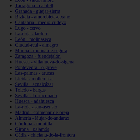
Tarragona - calafell
Granada - güejar-sierra
Bizkaia - amorebieta-etxano
Cantabria - medio-cudeyo
Lugo - cervo
La-rioja - lardero
León - molinaseca
Ciudad-real - almagro
Murcia - molina-de-segura
Zaragoza - fuendejalón
Huesca - villanueva-de-sigena
Pontevedra - o-grove
Las-palmas - arucas
Lleida - mollerussa
Sevilla - aznalcázar
Toledo - bargas
Sevilla - la-rinconada
Huesca - adahuesca
La-rioja - san-asensio
Madrid - colmenar-de-oreja
Almería - láujar-de-andarax
Córdoba - montilla
Girona - palamós
Cádiz - chiclana-de-la-frontera