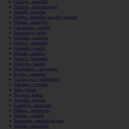
La-rioja - arnedillo
Almería - huércal-overa
Madrid - el-molar
Huelva - bollullos-par-del-condado
Málaga - algarrobo
Las-palmas - tuineje
Salamanca - béjar
Granada - capileira
Huelva - aljaraque
Granada - guadix
Málaga - manilva
Huesca - barbastro
Valencia - sagunt
Illes-balears - ses-salines
Sevilla - carmona
Ciudad-real - valdepeñas
Alicante - orihuela
Jaén - baeza
Navarra - tudela
Almería - el-ejido
Castellón - benicarló
Málaga - benahavís
Madrid - coslada
Barcelona - malgrat-de-mar
Málaga - antequera