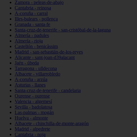
Zamora - peleas-de-abajo
Cantabria - reinosa
A-coruña - carral
Illes-balears - pollença
Granada - santa-fe
Santa-cruz-de-tenerife - san-cristóbal-de-la-laguna
Almería - padules
Almería - rioja
Castellón - benicàssim
Madrid - san-sebastián-de-los-reyes
Alicante - sant-joan-d39alacant
Jaén - úbeda
Tarragona - ulldecona
Albacete - villarrobledo
A-coruña - arzúa
Asturias - llanes
Santa-cruz-de-tenerife - candelaria
Ourense - ourense
Valencia - algemesí
Sevilla - badolatosa
Las-palmas - mogán
Huelva - almonte
Albacete - chinchilla-de-monte-aragón
Madrid - alpedrete
Cantabria - noja