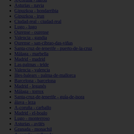
Asturias - navia
Gipuzkoa - hondarribia
Gipuzkoa - irun
Ciudad-real - ciudad-real
Lugo - lugo
Ourense - ourense
Valencia - gandia
Ourense - san-cibrao-das-viñas
Santa-cruz-de-tenerife - puerto-de-la-cruz
Málaga - marbella
Madrid - madrid
Las-palmas - telde
Valencia - valencia
Illes-balears - palma-de-mallorca
Barcelona - barcelona
Madrid - leganés
Málaga - torrox
Santa-cruz-de-tenerife - guía-de-isora
álava - leza
A-coruña - carballo
Madrid - el-boalo
Lugo - monterroso
Asturias - avilés
Granada - monachil