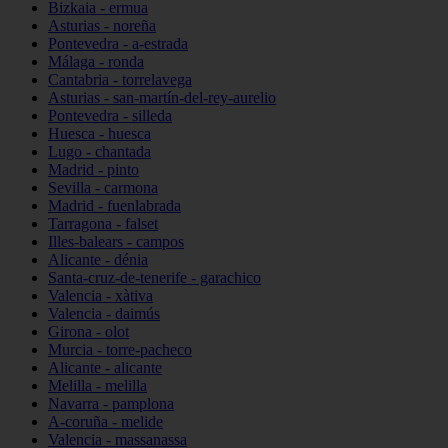
Bizkaia - ermua
Asturias - noreña
Pontevedra - a-estrada
Málaga - ronda
Cantabria - torrelavega
Asturias - san-martín-del-rey-aurelio
Pontevedra - silleda
Huesca - huesca
Lugo - chantada
Madrid - pinto
Sevilla - carmona
Madrid - fuenlabrada
Tarragona - falset
Illes-balears - campos
Alicante - dénia
Santa-cruz-de-tenerife - garachico
Valencia - xàtiva
Valencia - daimús
Girona - olot
Murcia - torre-pacheco
Alicante - alicante
Melilla - melilla
Navarra - pamplona
A-coruña - melide
Valencia - massanassa