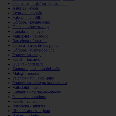
Ciudad-real - alcázar-de-san-juan
Asturias - avilés
León - villamañán
Valencia - chulilla
Córdoba - puente-genil
Granada - huétor-vega
Cantabria - bareyo
Valladolid - valladolid
Barcelona - font-rubí
Cuenca - casas-de-los-pinos
Córdoba - fuente-obejuna
Pontevedra - vigo
Sevilla - tomares
Huelva - cortegana
Zamora - pobladura-del-valle
Málaga - monda
Palencia - autilla-del-pino
Pontevedra - vilagarcía-de-arousa
Valladolid - rueda
Cantabria - marina-de-cudeyo
Palencia - moratinos
Sevilla - camas
Barcelona - subirats
Illes-balears - sant-joan
Badajoz - cheles