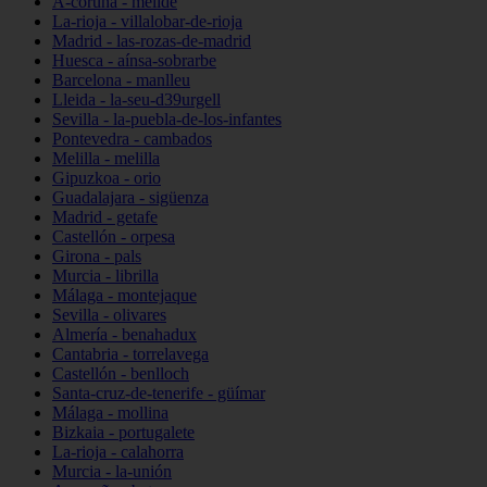
A-coruña - melide
La-rioja - villalobar-de-rioja
Madrid - las-rozas-de-madrid
Huesca - aínsa-sobrarbe
Barcelona - manlleu
Lleida - la-seu-d39urgell
Sevilla - la-puebla-de-los-infantes
Pontevedra - cambados
Melilla - melilla
Gipuzkoa - orio
Guadalajara - sigüenza
Madrid - getafe
Castellón - orpesa
Girona - pals
Murcia - librilla
Málaga - montejaque
Sevilla - olivares
Almería - benahadux
Cantabria - torrelavega
Castellón - benlloch
Santa-cruz-de-tenerife - güímar
Málaga - mollina
Bizkaia - portugalete
La-rioja - calahorra
Murcia - la-unión