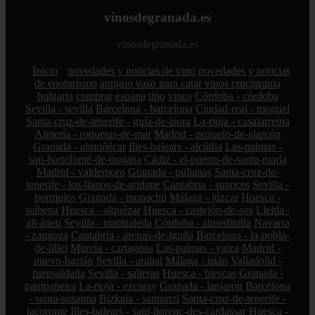
vinosdegranada.es
vinosdegranada.es
Inicio
novedades y noticias de vino
novedades y noticias
de enoturismo
antiguo vaso para catar vinos crucigrama
bulgaria
comprar
espana
tipo
vinos
Córdoba - córdoba
Sevilla - sevilla
Barcelona - barcelona
Ciudad-real - montiel
Santa-cruz-de-tenerife - guía-de-isora
La-rioja - casalarreina
Almería - roquetas-de-mar
Madrid - pozuelo-de-alarcón
Granada - almuñécar
Illes-balears - alcúdia
Las-palmas -
san-bartolomé-de-tirajana
Cádiz - el-puerto-de-santa-maría
Madrid - valdemoro
Granada - pulianas
Santa-cruz-de-
tenerife - los-llanos-de-aridane
Cantabria - suances
Sevilla -
bormujos
Granada - monachil
Málaga - júzcar
Huesca -
isábena
Huesca - alquézar
Huesca - castejón-de-sos
Lleida -
alt-àneu
Sevilla - marinaleda
Córdoba - almedinilla
Navarra
- zangoza
Cantabria - arenas-de-iguña
Barcelona - la-pobla-
de-lillet
Murcia - cartagena
Las-palmas - yaiza
Madrid -
nuevo-baztán
Sevilla - arahal
Málaga - istán
Valladolid -
fuensaldaña
Sevilla - salteras
Huesca - biescas
Granada -
pampaneira
La-rioja - ezcaray
Granada - lanjarón
Barcelona
- santa-susanna
Bizkaia - santurtzi
Santa-cruz-de-tenerife -
tacoronte
Illes-balears - sant-llorenç-des-cardassar
Huesca -