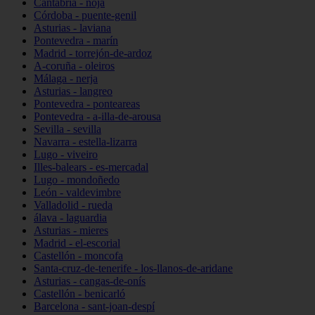
Cantabria - noja
Córdoba - puente-genil
Asturias - laviana
Pontevedra - marín
Madrid - torrejón-de-ardoz
A-coruña - oleiros
Málaga - nerja
Asturias - langreo
Pontevedra - ponteareas
Pontevedra - a-illa-de-arousa
Sevilla - sevilla
Navarra - estella-lizarra
Lugo - viveiro
Illes-balears - es-mercadal
Lugo - mondoñedo
León - valdevimbre
Valladolid - rueda
álava - laguardia
Asturias - mieres
Madrid - el-escorial
Castellón - moncofa
Santa-cruz-de-tenerife - los-llanos-de-aridane
Asturias - cangas-de-onís
Castellón - benicarló
Barcelona - sant-joan-despí