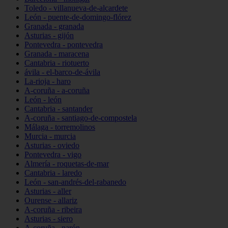
Toledo - villanueva-de-alcardete
León - puente-de-domingo-flórez
Granada - granada
Asturias - gijón
Pontevedra - pontevedra
Granada - maracena
Cantabria - riotuerto
ávila - el-barco-de-ávila
La-rioja - haro
A-coruña - a-coruña
León - león
Cantabria - santander
A-coruña - santiago-de-compostela
Málaga - torremolinos
Murcia - murcia
Asturias - oviedo
Pontevedra - vigo
Almería - roquetas-de-mar
Cantabria - laredo
León - san-andrés-del-rabanedo
Asturias - aller
Ourense - allariz
A-coruña - ribeira
Asturias - siero
A-coruña - narón