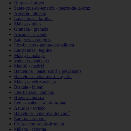
Burgos - burgos
Santa-cruz-de-tenerife - puerto-de-la-cruz
Almería - almería
Las-palmas - la-oliva
Málaga - mijas
Granada - granada
Alicante - alicante
Zaragoza - zaragoza
Illes-balears - palma-de-mallorca
Las-palmas - teguise
Málaga - málaga
Valencia - valencia
Madrid - madrid
Barcelona - palau-solità-i-plegamans
Barcelona - vilanova-i-la-geltrú
Málaga - vélez-málaga
Bizkaia - bilbao
Illes-balears - campos
Huesca - huesca
León - valencia-de-don-juan
Asturias - oviedo
Barcelona - vilanova-del-camí
Zamora - zamora
Cádiz - conil-de-la-frontera
Málaga - cártama