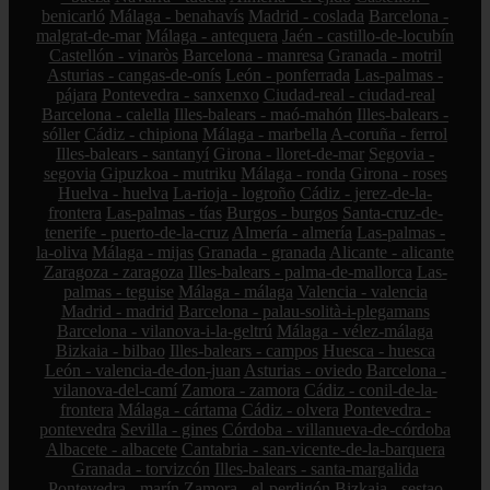
benicarló
Málaga - benahavís
Madrid - coslada
Barcelona -
malgrat-de-mar
Málaga - antequera
Jaén - castillo-de-locubín
Castellón - vinaròs
Barcelona - manresa
Granada - motril
Asturias - cangas-de-onís
León - ponferrada
Las-palmas -
pájara
Pontevedra - sanxenxo
Ciudad-real - ciudad-real
Barcelona - calella
Illes-balears - maó-mahón
Illes-balears -
sóller
Cádiz - chipiona
Málaga - marbella
A-coruña - ferrol
Illes-balears - santanyí
Girona - lloret-de-mar
Segovia -
segovia
Gipuzkoa - mutriku
Málaga - ronda
Girona - roses
Huelva - huelva
La-rioja - logroño
Cádiz - jerez-de-la-
frontera
Las-palmas - tías
Burgos - burgos
Santa-cruz-de-
tenerife - puerto-de-la-cruz
Almería - almería
Las-palmas -
la-oliva
Málaga - mijas
Granada - granada
Alicante - alicante
Zaragoza - zaragoza
Illes-balears - palma-de-mallorca
Las-
palmas - teguise
Málaga - málaga
Valencia - valencia
Madrid - madrid
Barcelona - palau-solità-i-plegamans
Barcelona - vilanova-i-la-geltrú
Málaga - vélez-málaga
Bizkaia - bilbao
Illes-balears - campos
Huesca - huesca
León - valencia-de-don-juan
Asturias - oviedo
Barcelona -
vilanova-del-camí
Zamora - zamora
Cádiz - conil-de-la-
frontera
Málaga - cártama
Cádiz - olvera
Pontevedra -
pontevedra
Sevilla - gines
Córdoba - villanueva-de-córdoba
Albacete - albacete
Cantabria - san-vicente-de-la-barquera
Granada - torvizcón
Illes-balears - santa-margalida
Pontevedra - marín
Zamora - el-perdigón
Bizkaia - sestao