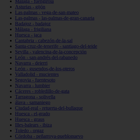
Málaga - fuengirola
Asturias - gijón
Las-palmas - vega-de-san-mateo
Las-palmas - las-palmas-de-gran-canaria
Badajoz - badajoz
Málaga - frigiliana
Huesca - jaca
Cantabria - cabezón-de-la-sal
Santa-cruz-de-tenerife - santiago-del-teide
Sevilla - valencina-de-la-concepción
León - san-andrés-del-rabanedo
Navarra - deierri
León - gusendos-de-los-oteros
Valladolid - mucientes
Segovia - fuentesoto
Navarra - lumbier
Cáceres - robledillo-de-gata
Tarragona - solivella
álava - samaniego
Ciudad-real - retuerta-del-bullaque
Huesca - el-grado
Huesca - graus
Illes-balears - ibiza
Toledo - orgaz
Córdoba - peñarroya-pueblonuevo