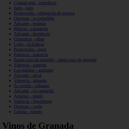
Ciudad-real - tomelloso
Jaén - jaén
Pontevedra - vilagarcía-de-arousa
Ourense - o-carballiño
Alicante - teulada
Murcia - cartagena
Alicante - benidorm
Gipuzkoa - eibar
León - la-bañeza
Pontevedra - meis
Palencia - palencia
Santa-cruz-de-tenerife - santa-cruz-de-tenerife
Valencia - paterna
Las-palmas - agüimes
Alicante - alcoi
Valencia - alaquàs
A-coruña - cabanas
Alicante - el-campello
Asturias - grado
Valencia - benetússer
Ourense - verín
Girona - mieres
Vinos de Granada