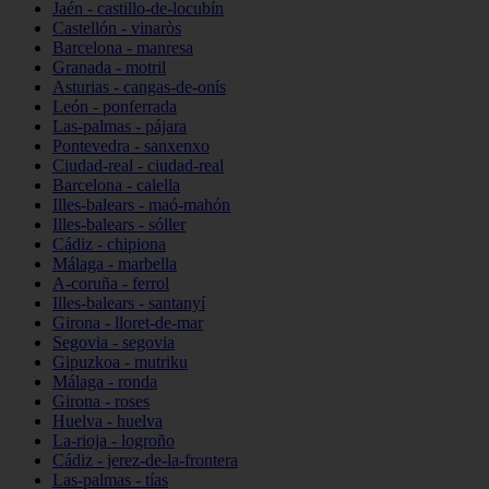
Jaén - castillo-de-locubín
Castellón - vinaròs
Barcelona - manresa
Granada - motril
Asturias - cangas-de-onís
León - ponferrada
Las-palmas - pájara
Pontevedra - sanxenxo
Ciudad-real - ciudad-real
Barcelona - calella
Illes-balears - maó-mahón
Illes-balears - sóller
Cádiz - chipiona
Málaga - marbella
A-coruña - ferrol
Illes-balears - santanyí
Girona - lloret-de-mar
Segovia - segovia
Gipuzkoa - mutriku
Málaga - ronda
Girona - roses
Huelva - huelva
La-rioja - logroño
Cádiz - jerez-de-la-frontera
Las-palmas - tías