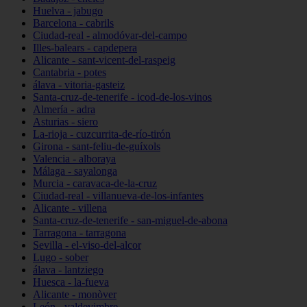
Huelva - jabugo
Barcelona - cabrils
Ciudad-real - almodóvar-del-campo
Illes-balears - capdepera
Alicante - sant-vicent-del-raspeig
Cantabria - potes
álava - vitoria-gasteiz
Santa-cruz-de-tenerife - icod-de-los-vinos
Almería - adra
Asturias - siero
La-rioja - cuzcurrita-de-río-tirón
Girona - sant-feliu-de-guíxols
Valencia - alboraya
Málaga - sayalonga
Murcia - caravaca-de-la-cruz
Ciudad-real - villanueva-de-los-infantes
Alicante - villena
Santa-cruz-de-tenerife - san-miguel-de-abona
Tarragona - tarragona
Sevilla - el-viso-del-alcor
Lugo - sober
álava - lantziego
Huesca - la-fueva
Alicante - monòver
León - valdevimbre