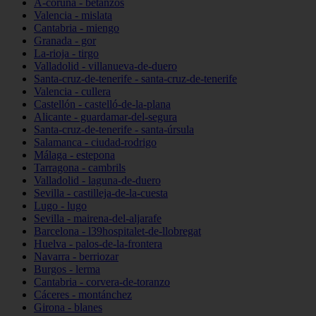
A-coruña - betanzos
Valencia - mislata
Cantabria - miengo
Granada - gor
La-rioja - tirgo
Valladolid - villanueva-de-duero
Santa-cruz-de-tenerife - santa-cruz-de-tenerife
Valencia - cullera
Castellón - castelló-de-la-plana
Alicante - guardamar-del-segura
Santa-cruz-de-tenerife - santa-úrsula
Salamanca - ciudad-rodrigo
Málaga - estepona
Tarragona - cambrils
Valladolid - laguna-de-duero
Sevilla - castilleja-de-la-cuesta
Lugo - lugo
Sevilla - mairena-del-aljarafe
Barcelona - l39hospitalet-de-llobregat
Huelva - palos-de-la-frontera
Navarra - berriozar
Burgos - lerma
Cantabria - corvera-de-toranzo
Cáceres - montánchez
Girona - blanes