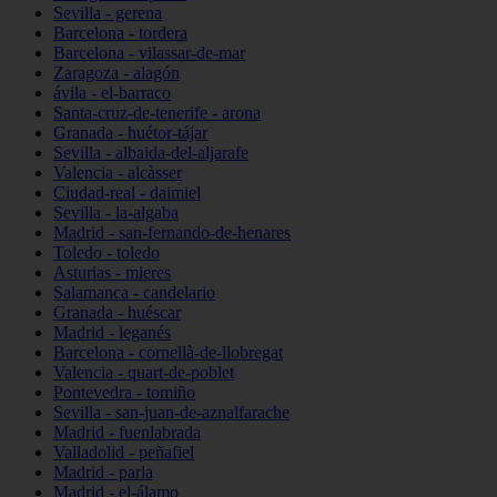
Sevilla - gerena
Barcelona - tordera
Barcelona - vilassar-de-mar
Zaragoza - alagón
ávila - el-barraco
Santa-cruz-de-tenerife - arona
Granada - huétor-tájar
Sevilla - albaida-del-aljarafe
Valencia - alcàsser
Ciudad-real - daimiel
Sevilla - la-algaba
Madrid - san-fernando-de-henares
Toledo - toledo
Asturias - mieres
Salamanca - candelario
Granada - huéscar
Madrid - leganés
Barcelona - cornellà-de-llobregat
Valencia - quart-de-poblet
Pontevedra - tomiño
Sevilla - san-juan-de-aznalfarache
Madrid - fuenlabrada
Valladolid - peñafiel
Madrid - parla
Madrid - el-álamo