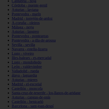
Cantabria - noja
Córdoba - puente-genil
Asturias - laviana
Pontevedra - marín
Madrid - torrejón-de-ardoz
A-coruña - oleiros
Málaga - nerja
Asturias - langreo
Pontevedra - ponteareas
Pontevedra - a-illa-de-arousa
Sevilla - sevilla
Navarra - estella-lizarra
Lugo - viveiro
Illes-balears - es-mercadal
Lugo - mondoñedo
León - valdevimbre
Valladolid - rueda
álava - laguardia
Asturias - mieres
Madrid - el-escorial
Castellón - moncofa
Santa-cruz-de-tenerife - los-llanos-de-aridane
Asturias - cangas-de-onís
Castellón - benicarló
Barcelona - sant-joan-despí