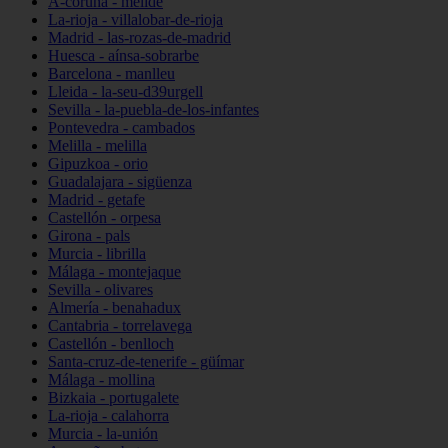
A-coruña - melide
La-rioja - villalobar-de-rioja
Madrid - las-rozas-de-madrid
Huesca - aínsa-sobrarbe
Barcelona - manlleu
Lleida - la-seu-d39urgell
Sevilla - la-puebla-de-los-infantes
Pontevedra - cambados
Melilla - melilla
Gipuzkoa - orio
Guadalajara - sigüenza
Madrid - getafe
Castellón - orpesa
Girona - pals
Murcia - librilla
Málaga - montejaque
Sevilla - olivares
Almería - benahadux
Cantabria - torrelavega
Castellón - benlloch
Santa-cruz-de-tenerife - güímar
Málaga - mollina
Bizkaia - portugalete
La-rioja - calahorra
Murcia - la-unión