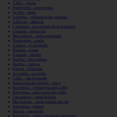
Cádiz - olvera
Pontevedra - pontevedra
Sevilla - gines
Córdoba - villanueva-de-córdoba
Albacete - albacete
Cantabria - san-vicente-de-la-barquera
Granada - torvizcón
Illes-balears - santa-margalida
Pontevedra - marín
Zamora - el-perdigón
Bizkaia - sestao
Granada - murtas
Huelva - isla-cristina
Huelva - cartaya
Girona - l39escala
A-coruña - a-coruña
Cádiz - san-fernando
Santa-cruz-de-tenerife - arico
Barcelona - cerdanyola-del-vallès
Barcelona - sant-cugat-del-vallès
Las-palmas - santa-brígida
Illes-balears - santa-eulària-des-riu
Barcelona - mataró
Murcia - san-javier
Barcelona - santa-coloma-de-gramenet