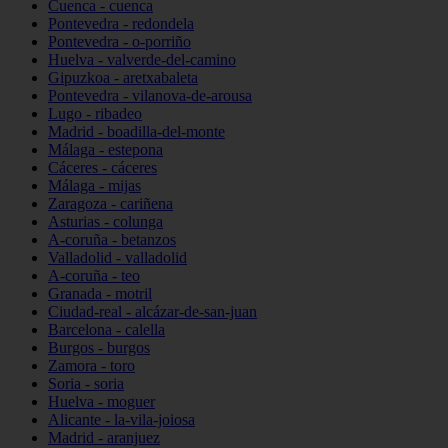
Cuenca - cuenca
Pontevedra - redondela
Pontevedra - o-porriño
Huelva - valverde-del-camino
Gipuzkoa - aretxabaleta
Pontevedra - vilanova-de-arousa
Lugo - ribadeo
Madrid - boadilla-del-monte
Málaga - estepona
Cáceres - cáceres
Málaga - mijas
Zaragoza - cariñena
Asturias - colunga
A-coruña - betanzos
Valladolid - valladolid
A-coruña - teo
Granada - motril
Ciudad-real - alcázar-de-san-juan
Barcelona - calella
Burgos - burgos
Zamora - toro
Soria - soria
Huelva - moguer
Alicante - la-vila-joiosa
Madrid - aranjuez