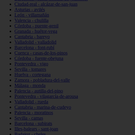
Ciudad-real - alcázar-de-san-juan
Asturias - avilés
León - villamañán
Valencia - chulilla
Córdoba - puente-genil
Granada - huétor-vega
Cantabria - bareyo
Valladolid - valladolid
Barcelona - font-rubí
Cuenca - casas-de-los-pinos
Córdoba - fuente-obejuna
Pontevedra - vigo
Sevilla - tomares
Huelva - cortegana
Zamora - pobladura-del-valle
Málaga - monda
Palencia - autilla-del-pino
Pontevedra - vilagarcía-de-arousa
Valladolid - rueda
Cantabria - marina-de-cudeyo
Palencia - moratinos
Sevilla - camas
Barcelona - subirats
Illes-balears - sant-joan
Badajoz - cheles