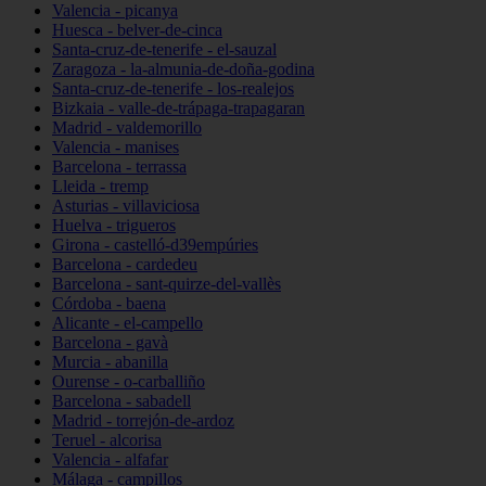
Valencia - picanya
Huesca - belver-de-cinca
Santa-cruz-de-tenerife - el-sauzal
Zaragoza - la-almunia-de-doña-godina
Santa-cruz-de-tenerife - los-realejos
Bizkaia - valle-de-trápaga-trapagaran
Madrid - valdemorillo
Valencia - manises
Barcelona - terrassa
Lleida - tremp
Asturias - villaviciosa
Huelva - trigueros
Girona - castelló-d39empúries
Barcelona - cardedeu
Barcelona - sant-quirze-del-vallès
Córdoba - baena
Alicante - el-campello
Barcelona - gavà
Murcia - abanilla
Ourense - o-carballiño
Barcelona - sabadell
Madrid - torrejón-de-ardoz
Teruel - alcorisa
Valencia - alfafar
Málaga - campillos