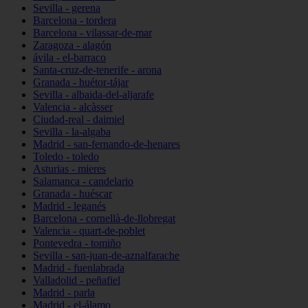
Sevilla - gerena
Barcelona - tordera
Barcelona - vilassar-de-mar
Zaragoza - alagón
ávila - el-barraco
Santa-cruz-de-tenerife - arona
Granada - huétor-tájar
Sevilla - albaida-del-aljarafe
Valencia - alcàsser
Ciudad-real - daimiel
Sevilla - la-algaba
Madrid - san-fernando-de-henares
Toledo - toledo
Asturias - mieres
Salamanca - candelario
Granada - huéscar
Madrid - leganés
Barcelona - cornellà-de-llobregat
Valencia - quart-de-poblet
Pontevedra - tomiño
Sevilla - san-juan-de-aznalfarache
Madrid - fuenlabrada
Valladolid - peñafiel
Madrid - parla
Madrid - el-álamo