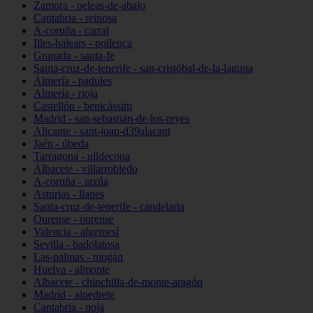
Zamora - peleas-de-abajo
Cantabria - reinosa
A-coruña - carral
Illes-balears - pollença
Granada - santa-fe
Santa-cruz-de-tenerife - san-cristóbal-de-la-laguna
Almería - padules
Almería - rioja
Castellón - benicàssim
Madrid - san-sebastián-de-los-reyes
Alicante - sant-joan-d39alacant
Jaén - úbeda
Tarragona - ulldecona
Albacete - villarrobledo
A-coruña - arzúa
Asturias - llanes
Santa-cruz-de-tenerife - candelaria
Ourense - ourense
Valencia - algemesí
Sevilla - badolatosa
Las-palmas - mogán
Huelva - almonte
Albacete - chinchilla-de-monte-aragón
Madrid - alpedrete
Cantabria - noja