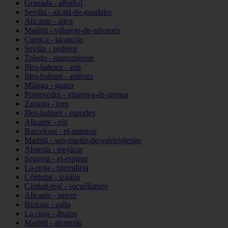
Granada - albuñol
Sevilla - alcalá-de-guadaíra
Alicante - altea
Madrid - villarejo-de-salvanés
Cuenca - tarancón
Sevilla - pedrera
Toledo - manzaneque
Illes-balears - artà
Illes-balears - andratx
Málaga - guaro
Pontevedra - vilanova-de-arousa
Zamora - toro
Illes-balears - esporles
Alicante - elx
Barcelona - el-masnou
Madrid - san-martín-de-valdeiglesias
Almería - mojácar
Segovia - el-espinar
La-rioja - hormilleja
Córdoba - iznájar
Ciudad-real - socuéllamos
Alicante - petrer
Bizkaia - zalla
La-rioja - ábalos
Madrid - alcorcón