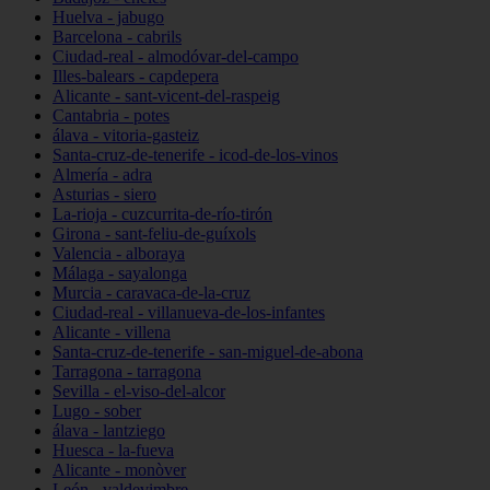
Huelva - jabugo
Barcelona - cabrils
Ciudad-real - almodóvar-del-campo
Illes-balears - capdepera
Alicante - sant-vicent-del-raspeig
Cantabria - potes
álava - vitoria-gasteiz
Santa-cruz-de-tenerife - icod-de-los-vinos
Almería - adra
Asturias - siero
La-rioja - cuzcurrita-de-río-tirón
Girona - sant-feliu-de-guíxols
Valencia - alboraya
Málaga - sayalonga
Murcia - caravaca-de-la-cruz
Ciudad-real - villanueva-de-los-infantes
Alicante - villena
Santa-cruz-de-tenerife - san-miguel-de-abona
Tarragona - tarragona
Sevilla - el-viso-del-alcor
Lugo - sober
álava - lantziego
Huesca - la-fueva
Alicante - monòver
León - valdevimbre