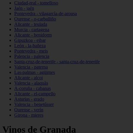
Ciudad-real - tomelloso
Jaén - jaén
Pontevedra - vilagarcía-de-arousa
Ourense - o-carballiño
Alicante - teulada
Murcia - cartagena
Alicante - benidorm
Gipuzkoa - eibar
León - la-bañeza
Pontevedra - meis
Palencia - palencia
Santa-cruz-de-tenerife - santa-cruz-de-tenerife
Valencia - paterna
Las-palmas - agüimes
Alicante - alcoi
Valencia - alaquàs
A-coruña - cabanas
Alicante - el-campello
Asturias - grado
Valencia - benetússer
Ourense - verín
Girona - mieres
Vinos de Granada