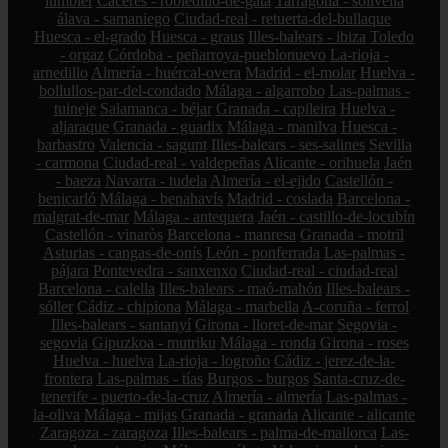
lumbier
Cáceres - robledillo-de-gata
Tarragona - solivella
álava - samaniego
Ciudad-real - retuerta-del-bullaque
Huesca - el-grado
Huesca - graus
Illes-balears - ibiza
Toledo
- orgaz
Córdoba - peñarroya-pueblonuevo
La-rioja -
arnedillo
Almería - huércal-overa
Madrid - el-molar
Huelva -
bollullos-par-del-condado
Málaga - algarrobo
Las-palmas -
tuineje
Salamanca - béjar
Granada - capileira
Huelva -
aljaraque
Granada - guadix
Málaga - manilva
Huesca -
barbastro
Valencia - sagunt
Illes-balears - ses-salines
Sevilla
- carmona
Ciudad-real - valdepeñas
Alicante - orihuela
Jaén
- baeza
Navarra - tudela
Almería - el-ejido
Castellón -
benicarló
Málaga - benahavís
Madrid - coslada
Barcelona -
malgrat-de-mar
Málaga - antequera
Jaén - castillo-de-locubín
Castellón - vinaròs
Barcelona - manresa
Granada - motril
Asturias - cangas-de-onís
León - ponferrada
Las-palmas -
pájara
Pontevedra - sanxenxo
Ciudad-real - ciudad-real
Barcelona - calella
Illes-balears - maó-mahón
Illes-balears -
sóller
Cádiz - chipiona
Málaga - marbella
A-coruña - ferrol
Illes-balears - santanyí
Girona - lloret-de-mar
Segovia -
segovia
Gipuzkoa - mutriku
Málaga - ronda
Girona - roses
Huelva - huelva
La-rioja - logroño
Cádiz - jerez-de-la-
frontera
Las-palmas - tías
Burgos - burgos
Santa-cruz-de-
tenerife - puerto-de-la-cruz
Almería - almería
Las-palmas -
la-oliva
Málaga - mijas
Granada - granada
Alicante - alicante
Zaragoza - zaragoza
Illes-balears - palma-de-mallorca
Las-