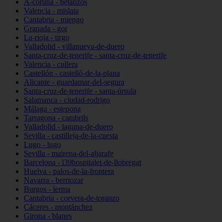
A-coruña - betanzos
Valencia - mislata
Cantabria - miengo
Granada - gor
La-rioja - tirgo
Valladolid - villanueva-de-duero
Santa-cruz-de-tenerife - santa-cruz-de-tenerife
Valencia - cullera
Castellón - castelló-de-la-plana
Alicante - guardamar-del-segura
Santa-cruz-de-tenerife - santa-úrsula
Salamanca - ciudad-rodrigo
Málaga - estepona
Tarragona - cambrils
Valladolid - laguna-de-duero
Sevilla - castilleja-de-la-cuesta
Lugo - lugo
Sevilla - mairena-del-aljarafe
Barcelona - l39hospitalet-de-llobregat
Huelva - palos-de-la-frontera
Navarra - berriozar
Burgos - lerma
Cantabria - corvera-de-toranzo
Cáceres - montánchez
Girona - blanes