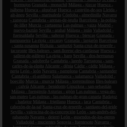
bormujos
Granada - monachil
Málaga - júzcar
Huesca -
isábena
Huesca - alquézar
Huesca - castejón-de-sos
Lleida -
alt-àneu
Sevilla - marinaleda
Córdoba - almedinilla
Navarra
- zangoza
Cantabria - arenas-de-iguña
Barcelona - la-pobla-
de-lillet
Murcia - cartagena
Las-palmas - yaiza
Madrid -
nuevo-baztán
Sevilla - arahal
Málaga - istán
Valladolid -
fuensaldaña
Sevilla - salteras
Huesca - biescas
Granada -
pampaneira
La-rioja - ezcaray
Granada - lanjarón
Barcelona
- santa-susanna
Bizkaia - santurtzi
Santa-cruz-de-tenerife -
tacoronte
Illes-balears - sant-llorenç-des-cardassar
Huesca -
sallent-de-gállego
La-rioja - haro
Sevilla - dos-hermanas
Granada - salobreña
Cantabria - laredo
Tarragona - sant-
carles-de-la-ràpita
Alicante - dénia
Cádiz - cádiz
Málaga -
nerja
León - león
Navarra - pamplona
Cantabria - santander
Cantabria - el-astillero
Salamanca - salamanca
Valladolid -
boecillo
Murcia - murcia
Málaga - torremolinos
Illes-balears
- calvià
Alicante - benidorm
Gipuzkoa - san-sebastián
Málaga - fuengirola
Asturias - gijón
Las-palmas - vega-de-
san-mateo
Las-palmas - las-palmas-de-gran-canaria
Badajoz
- badajoz
Málaga - frigiliana
Huesca - jaca
Cantabria -
cabezón-de-la-sal
Santa-cruz-de-tenerife - santiago-del-teide
Sevilla - valencina-de-la-concepción
León - san-andrés-del-
rabanedo
Navarra - deierri
León - gusendos-de-los-oteros
Valladolid - mucientes
Segovia - fuentesoto
Navarra -