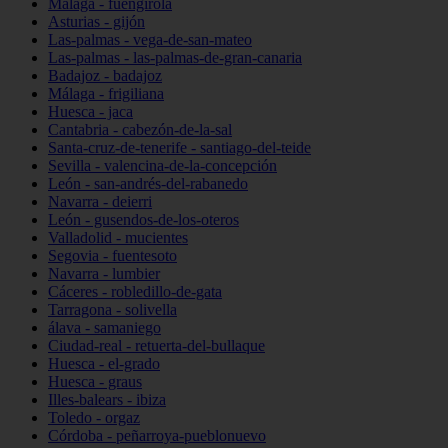
Málaga - fuengirola
Asturias - gijón
Las-palmas - vega-de-san-mateo
Las-palmas - las-palmas-de-gran-canaria
Badajoz - badajoz
Málaga - frigiliana
Huesca - jaca
Cantabria - cabezón-de-la-sal
Santa-cruz-de-tenerife - santiago-del-teide
Sevilla - valencina-de-la-concepción
León - san-andrés-del-rabanedo
Navarra - deierri
León - gusendos-de-los-oteros
Valladolid - mucientes
Segovia - fuentesoto
Navarra - lumbier
Cáceres - robledillo-de-gata
Tarragona - solivella
álava - samaniego
Ciudad-real - retuerta-del-bullaque
Huesca - el-grado
Huesca - graus
Illes-balears - ibiza
Toledo - orgaz
Córdoba - peñarroya-pueblonuevo