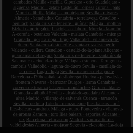
cambados
Melilla - melilla
Gipuzkoa - orio
Guadalajara -
sigüenza
Madrid - getafe
Castellón - orpesa
Girona - pals
Murcia - librilla
Málaga - montejaque
Sevilla - olivares
Almería - benahadux
Cantabria - torrelavega
Castellón -
benlloch
Santa-cruz-de-tenerife - güímar
Málaga - mollina
Bizkaia - portugalete
La-rioja - calahorra
Murcia - la-unión
A-coruña - betanzos
Valencia - mislata
Cantabria - miengo
Granada - gor
La-rioja - tirgo
Valladolid - villanueva-de-
duero
Santa-cruz-de-tenerife - santa-cruz-de-tenerife
Valencia - cullera
Castellón - castelló-de-la-plana
Alicante -
guardamar-del-segura
Santa-cruz-de-tenerife - santa-úrsula
Salamanca - ciudad-rodrigo
Málaga - estepona
Tarragona -
cambrils
Valladolid - laguna-de-duero
Sevilla - castilleja-de-
la-cuesta
Lugo - lugo
Sevilla - mairena-del-aljarafe
Barcelona - l39hospitalet-de-llobregat
Huelva - palos-de-la-
frontera
Navarra - berriozar
Burgos - lerma
Cantabria -
corvera-de-toranzo
Cáceres - montánchez
Girona - blanes
Granada - albuñol
Sevilla - alcalá-de-guadaíra
Alicante -
altea
Madrid - villarejo-de-salvanés
Cuenca - tarancón
Sevilla - pedrera
Toledo - manzaneque
Illes-balears - artà
Illes-balears - andratx
Málaga - guaro
Pontevedra - vilanova-
de-arousa
Zamora - toro
Illes-balears - esporles
Alicante -
elx
Barcelona - el-masnou
Madrid - san-martín-de-
valdeiglesias
Almería - mojácar
Segovia - el-espinar
La-rioja
- hormilleja
Córdoba - iznájar
Ciudad-real - socuéllamos