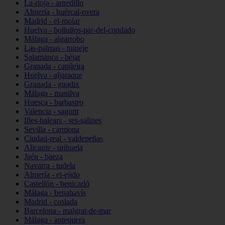
La-rioja - arnedillo
Almería - huércal-overa
Madrid - el-molar
Huelva - bollullos-par-del-condado
Málaga - algarrobo
Las-palmas - tuineje
Salamanca - béjar
Granada - capileira
Huelva - aljaraque
Granada - guadix
Málaga - manilva
Huesca - barbastro
Valencia - sagunt
Illes-balears - ses-salines
Sevilla - carmona
Ciudad-real - valdepeñas
Alicante - orihuela
Jaén - baeza
Navarra - tudela
Almería - el-ejido
Castellón - benicarló
Málaga - benahavís
Madrid - coslada
Barcelona - malgrat-de-mar
Málaga - antequera