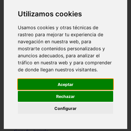
Santa-cruz-de-tenerife - los-llanos-de-aridane
Cantabria - suances
Utilizamos cookies
Sevilla - bormujos
Granada - monachil
Málaga - júzcar
Usamos cookies y otras técnicas de
Huesca - isábena
rastreo para mejorar tu experiencia de
Huesca - alquézar
navegación en nuestra web, para
Huesca - castejón-de-sos
Lleida - alt-àneu
mostrarte contenidos personalizados y
Sevilla - marinaleda
anuncios adecuados, para analizar el
Córdoba - almedinilla
tráfico en nuestra web y para comprender
Navarra - zangoza
Cantabria - arenas-de-iguña
de donde llegan nuestros visitantes.
Barcelona - la-pobla-de-lillet
Murcia - cartagena
Las-palmas - yaiza
Aceptar
Madrid - nuevo-baztán
Sevilla - arahal
Rechazar
Málaga - istán
Valladolid - fuensaldaña
Configurar
Sevilla - salteras
Huesca - biescas
Granada - pampaneira
La-rioja - ezcaray