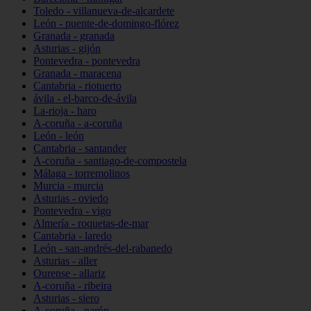
Toledo - villanueva-de-alcardete
León - puente-de-domingo-flórez
Granada - granada
Asturias - gijón
Pontevedra - pontevedra
Granada - maracena
Cantabria - riotuerto
ávila - el-barco-de-ávila
La-rioja - haro
A-coruña - a-coruña
León - león
Cantabria - santander
A-coruña - santiago-de-compostela
Málaga - torremolinos
Murcia - murcia
Asturias - oviedo
Pontevedra - vigo
Almería - roquetas-de-mar
Cantabria - laredo
León - san-andrés-del-rabanedo
Asturias - aller
Ourense - allariz
A-coruña - ribeira
Asturias - siero
A-coruña - narón