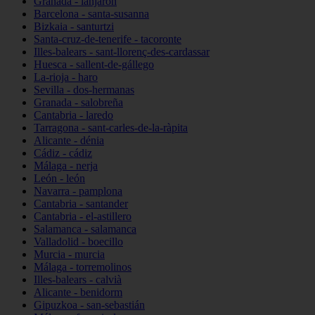
Granada - lanjarón
Barcelona - santa-susanna
Bizkaia - santurtzi
Santa-cruz-de-tenerife - tacoronte
Illes-balears - sant-llorenç-des-cardassar
Huesca - sallent-de-gállego
La-rioja - haro
Sevilla - dos-hermanas
Granada - salobreña
Cantabria - laredo
Tarragona - sant-carles-de-la-ràpita
Alicante - dénia
Cádiz - cádiz
Málaga - nerja
León - león
Navarra - pamplona
Cantabria - santander
Cantabria - el-astillero
Salamanca - salamanca
Valladolid - boecillo
Murcia - murcia
Málaga - torremolinos
Illes-balears - calvià
Alicante - benidorm
Gipuzkoa - san-sebastián