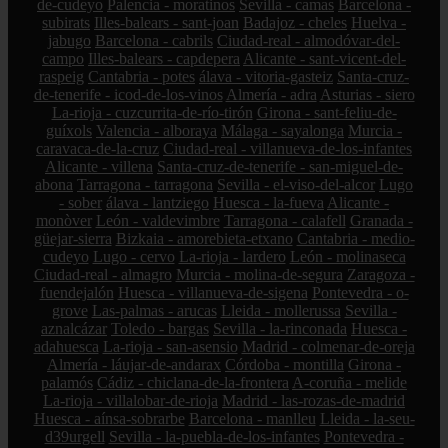
de-cudeyo
Palencia - moratinos
Sevilla - camas
Barcelona -
subirats
Illes-balears - sant-joan
Badajoz - cheles
Huelva -
jabugo
Barcelona - cabrils
Ciudad-real - almodóvar-del-
campo
Illes-balears - capdepera
Alicante - sant-vicent-del-
raspeig
Cantabria - potes
álava - vitoria-gasteiz
Santa-cruz-
de-tenerife - icod-de-los-vinos
Almería - adra
Asturias - siero
La-rioja - cuzcurrita-de-río-tirón
Girona - sant-feliu-de-
guíxols
Valencia - alboraya
Málaga - sayalonga
Murcia -
caravaca-de-la-cruz
Ciudad-real - villanueva-de-los-infantes
Alicante - villena
Santa-cruz-de-tenerife - san-miguel-de-
abona
Tarragona - tarragona
Sevilla - el-viso-del-alcor
Lugo
- sober
álava - lantziego
Huesca - la-fueva
Alicante -
monòver
León - valdevimbre
Tarragona - calafell
Granada -
güejar-sierra
Bizkaia - amorebieta-etxano
Cantabria - medio-
cudeyo
Lugo - cervo
La-rioja - lardero
León - molinaseca
Ciudad-real - almagro
Murcia - molina-de-segura
Zaragoza -
fuendejalón
Huesca - villanueva-de-sigena
Pontevedra - o-
grove
Las-palmas - arucas
Lleida - mollerussa
Sevilla -
aznalcázar
Toledo - bargas
Sevilla - la-rinconada
Huesca -
adahuesca
La-rioja - san-asensio
Madrid - colmenar-de-oreja
Almería - láujar-de-andarax
Córdoba - montilla
Girona -
palamós
Cádiz - chiclana-de-la-frontera
A-coruña - melide
La-rioja - villalobar-de-rioja
Madrid - las-rozas-de-madrid
Huesca - aínsa-sobrarbe
Barcelona - manlleu
Lleida - la-seu-
d39urgell
Sevilla - la-puebla-de-los-infantes
Pontevedra -