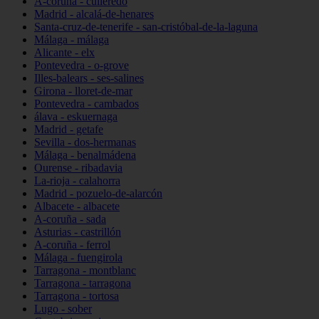
A-coruña - culleredo
Madrid - alcalá-de-henares
Santa-cruz-de-tenerife - san-cristóbal-de-la-laguna
Málaga - málaga
Alicante - elx
Pontevedra - o-grove
Illes-balears - ses-salines
Girona - lloret-de-mar
Pontevedra - cambados
álava - eskuernaga
Madrid - getafe
Sevilla - dos-hermanas
Málaga - benalmádena
Ourense - ribadavia
La-rioja - calahorra
Madrid - pozuelo-de-alarcón
Albacete - albacete
A-coruña - sada
Asturias - castrillón
A-coruña - ferrol
Málaga - fuengirola
Tarragona - montblanc
Tarragona - tarragona
Tarragona - tortosa
Lugo - sober