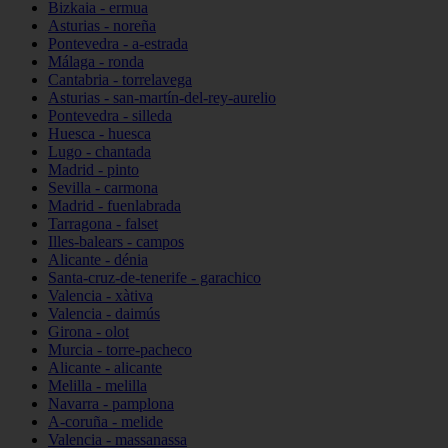
Bizkaia - ermua
Asturias - noreña
Pontevedra - a-estrada
Málaga - ronda
Cantabria - torrelavega
Asturias - san-martín-del-rey-aurelio
Pontevedra - silleda
Huesca - huesca
Lugo - chantada
Madrid - pinto
Sevilla - carmona
Madrid - fuenlabrada
Tarragona - falset
Illes-balears - campos
Alicante - dénia
Santa-cruz-de-tenerife - garachico
Valencia - xàtiva
Valencia - daimús
Girona - olot
Murcia - torre-pacheco
Alicante - alicante
Melilla - melilla
Navarra - pamplona
A-coruña - melide
Valencia - massanassa