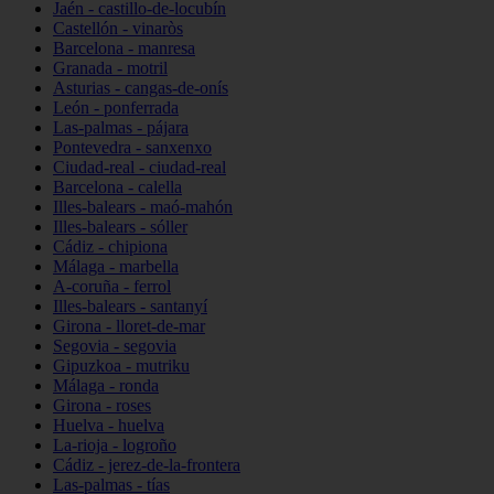
Jaén - castillo-de-locubín
Castellón - vinaròs
Barcelona - manresa
Granada - motril
Asturias - cangas-de-onís
León - ponferrada
Las-palmas - pájara
Pontevedra - sanxenxo
Ciudad-real - ciudad-real
Barcelona - calella
Illes-balears - maó-mahón
Illes-balears - sóller
Cádiz - chipiona
Málaga - marbella
A-coruña - ferrol
Illes-balears - santanyí
Girona - lloret-de-mar
Segovia - segovia
Gipuzkoa - mutriku
Málaga - ronda
Girona - roses
Huelva - huelva
La-rioja - logroño
Cádiz - jerez-de-la-frontera
Las-palmas - tías