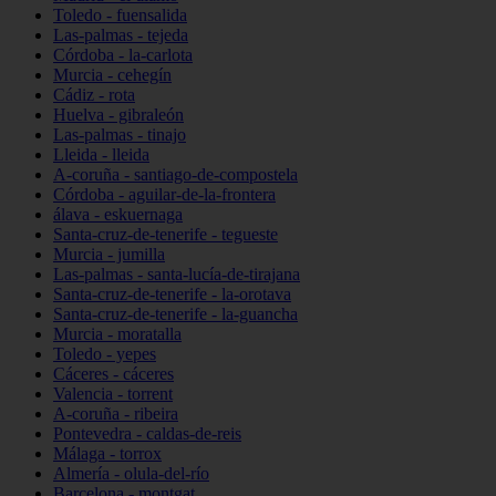
Toledo - fuensalida
Las-palmas - tejeda
Córdoba - la-carlota
Murcia - cehegín
Cádiz - rota
Huelva - gibraleón
Las-palmas - tinajo
Lleida - lleida
A-coruña - santiago-de-compostela
Córdoba - aguilar-de-la-frontera
álava - eskuernaga
Santa-cruz-de-tenerife - tegueste
Murcia - jumilla
Las-palmas - santa-lucía-de-tirajana
Santa-cruz-de-tenerife - la-orotava
Santa-cruz-de-tenerife - la-guancha
Murcia - moratalla
Toledo - yepes
Cáceres - cáceres
Valencia - torrent
A-coruña - ribeira
Pontevedra - caldas-de-reis
Málaga - torrox
Almería - olula-del-río
Barcelona - montgat