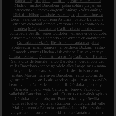
palmas - teguise
Málaga - málaga
Valencia - valencia
Madrid - madrid
Barcelona - palau-solità-i-plegamans
Barcelona - vilanova-i-la-geltrú
Málaga - vélez-málaga
Bizkaia - bilbao
Illes-balears - campos
Huesca - huesca
León - valencia-de-don-juan
Asturias - oviedo
Barcelona -
vilanova-del-camí
Zamora - zamora
Cádiz - conil-de-la-
frontera
Málaga - cártama
Cádiz - olvera
Pontevedra -
pontevedra
Sevilla - gines
Córdoba - villanueva-de-córdoba
Albacete - albacete
Cantabria - san-vicente-de-la-barquera
Granada - torvizcón
Illes-balears - santa-margalida
Pontevedra - marín
Zamora - el-perdigón
Bizkaia - sestao
Granada - murtas
Huelva - isla-cristina
Huelva - cartaya
Girona - l39escala
A-coruña - a-coruña
Cádiz - san-fernando
Santa-cruz-de-tenerife - arico
Barcelona - cerdanyola-del-
vallès
Barcelona - sant-cugat-del-vallès
Las-palmas - santa-
brígida
Illes-balears - santa-eulària-des-riu
Barcelona -
mataró
Murcia - san-javier
Barcelona - santa-coloma-de-
gramenet
Ciudad-real - alcázar-de-san-juan
Asturias - avilés
León - villamañán
Valencia - chulilla
Córdoba - puente-genil
Granada - huétor-vega
Cantabria - bareyo
Valladolid -
valladolid
Barcelona - font-rubí
Cuenca - casas-de-los-pinos
Córdoba - fuente-obejuna
Pontevedra - vigo
Sevilla -
tomares
Huelva - cortegana
Zamora - pobladura-del-valle
Málaga - monda
Palencia - autilla-del-pino
Pontevedra -
vilagarcía-de-arousa
Valladolid - rueda
Cantabria - marina-