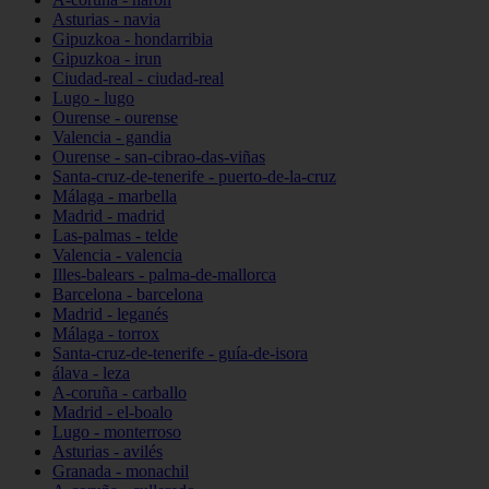
Asturias - navia
Gipuzkoa - hondarribia
Gipuzkoa - irun
Ciudad-real - ciudad-real
Lugo - lugo
Ourense - ourense
Valencia - gandia
Ourense - san-cibrao-das-viñas
Santa-cruz-de-tenerife - puerto-de-la-cruz
Málaga - marbella
Madrid - madrid
Las-palmas - telde
Valencia - valencia
Illes-balears - palma-de-mallorca
Barcelona - barcelona
Madrid - leganés
Málaga - torrox
Santa-cruz-de-tenerife - guía-de-isora
álava - leza
A-coruña - carballo
Madrid - el-boalo
Lugo - monterroso
Asturias - avilés
Granada - monachil