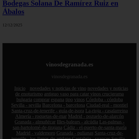
Bodegas Solana De Ramírez Ruiz en
Ábalos
12/12/2025
vinosdegranada.es
vinosdegranada.es
Inicio
novedades y noticias de vino
novedades y noticias
de enoturismo
antiguo vaso para catar vinos crucigrama
bulgaria
comprar
espana
tipo
vinos
Córdoba - córdoba
Sevilla - sevilla
Barcelona - barcelona
Ciudad-real - montiel
Santa-cruz-de-tenerife - guía-de-isora
La-rioja - casalarreina
Almería - roquetas-de-mar
Madrid - pozuelo-de-alarcón
Granada - almuñécar
Illes-balears - alcúdia
Las-palmas -
san-bartolomé-de-tirajana
Cádiz - el-puerto-de-santa-maría
Madrid - valdemoro
Granada - pulianas
Santa-cruz-de-
tenerife - los-llanos-de-aridane
Cantabria - suances
Sevilla -