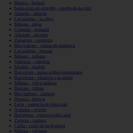
Burgos - burgos
Santa-cruz-de-tenerife - puerto-de-la-cruz
Almería - almería
Las-palmas - la-oliva
Málaga - mijas
Granada - granada
Alicante - alicante
Zaragoza - zaragoza
Illes-balears - palma-de-mallorca
Las-palmas - teguise
Málaga - málaga
Valencia - valencia
Madrid - madrid
Barcelona - palau-solità-i-plegamans
Barcelona - vilanova-i-la-geltrú
Málaga - vélez-málaga
Bizkaia - bilbao
Illes-balears - campos
Huesca - huesca
León - valencia-de-don-juan
Asturias - oviedo
Barcelona - vilanova-del-camí
Zamora - zamora
Cádiz - conil-de-la-frontera
Málaga - cártama