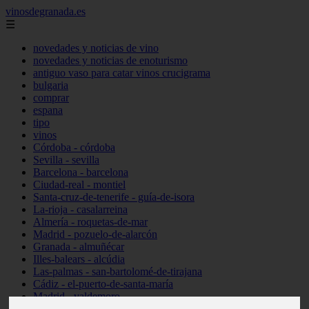
vinosdegranada.es
☰
novedades y noticias de vino
novedades y noticias de enoturismo
antiguo vaso para catar vinos crucigrama
bulgaria
comprar
espana
tipo
vinos
Córdoba - córdoba
Sevilla - sevilla
Barcelona - barcelona
Ciudad-real - montiel
Santa-cruz-de-tenerife - guía-de-isora
La-rioja - casalarreina
Almería - roquetas-de-mar
Madrid - pozuelo-de-alarcón
Granada - almuñécar
Illes-balears - alcúdia
Las-palmas - san-bartolomé-de-tirajana
Cádiz - el-puerto-de-santa-maría
Madrid - valdemoro
Granada - pulianas