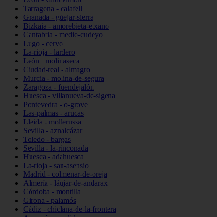
Tarragona - calafell
Granada - güejar-sierra
Bizkaia - amorebieta-etxano
Cantabria - medio-cudeyo
Lugo - cervo
La-rioja - lardero
León - molinaseca
Ciudad-real - almagro
Murcia - molina-de-segura
Zaragoza - fuendejalón
Huesca - villanueva-de-sigena
Pontevedra - o-grove
Las-palmas - arucas
Lleida - mollerussa
Sevilla - aznalcázar
Toledo - bargas
Sevilla - la-rinconada
Huesca - adahuesca
La-rioja - san-asensio
Madrid - colmenar-de-oreja
Almería - láujar-de-andarax
Córdoba - montilla
Girona - palamós
Cádiz - chiclana-de-la-frontera