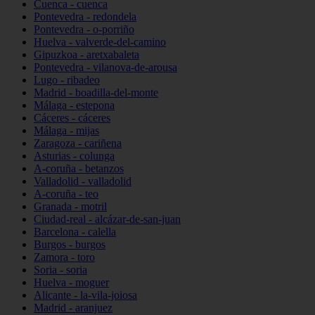
Cuenca - cuenca
Pontevedra - redondela
Pontevedra - o-porriño
Huelva - valverde-del-camino
Gipuzkoa - aretxabaleta
Pontevedra - vilanova-de-arousa
Lugo - ribadeo
Madrid - boadilla-del-monte
Málaga - estepona
Cáceres - cáceres
Málaga - mijas
Zaragoza - cariñena
Asturias - colunga
A-coruña - betanzos
Valladolid - valladolid
A-coruña - teo
Granada - motril
Ciudad-real - alcázar-de-san-juan
Barcelona - calella
Burgos - burgos
Zamora - toro
Soria - soria
Huelva - moguer
Alicante - la-vila-joiosa
Madrid - aranjuez