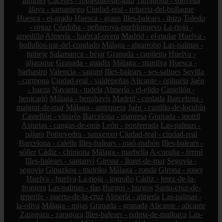
lumbier
Cáceres - robledillo-de-gata
Tarragona - solivella
álava - samaniego
Ciudad-real - retuerta-del-bullaque
Huesca - el-grado
Huesca - graus
Illes-balears - ibiza
Toledo
- orgaz
Córdoba - peñarroya-pueblonuevo
La-rioja -
arnedillo
Almería - huércal-overa
Madrid - el-molar
Huelva -
bollullos-par-del-condado
Málaga - algarrobo
Las-palmas -
tuineje
Salamanca - béjar
Granada - capileira
Huelva -
aljaraque
Granada - guadix
Málaga - manilva
Huesca -
barbastro
Valencia - sagunt
Illes-balears - ses-salines
Sevilla
- carmona
Ciudad-real - valdepeñas
Alicante - orihuela
Jaén
- baeza
Navarra - tudela
Almería - el-ejido
Castellón -
benicarló
Málaga - benahavís
Madrid - coslada
Barcelona -
malgrat-de-mar
Málaga - antequera
Jaén - castillo-de-locubín
Castellón - vinaròs
Barcelona - manresa
Granada - motril
Asturias - cangas-de-onís
León - ponferrada
Las-palmas -
pájara
Pontevedra - sanxenxo
Ciudad-real - ciudad-real
Barcelona - calella
Illes-balears - maó-mahón
Illes-balears -
sóller
Cádiz - chipiona
Málaga - marbella
A-coruña - ferrol
Illes-balears - santanyí
Girona - lloret-de-mar
Segovia -
segovia
Gipuzkoa - mutriku
Málaga - ronda
Girona - roses
Huelva - huelva
La-rioja - logroño
Cádiz - jerez-de-la-
frontera
Las-palmas - tías
Burgos - burgos
Santa-cruz-de-
tenerife - puerto-de-la-cruz
Almería - almería
Las-palmas -
la-oliva
Málaga - mijas
Granada - granada
Alicante - alicante
Zaragoza - zaragoza
Illes-balears - palma-de-mallorca
Las-