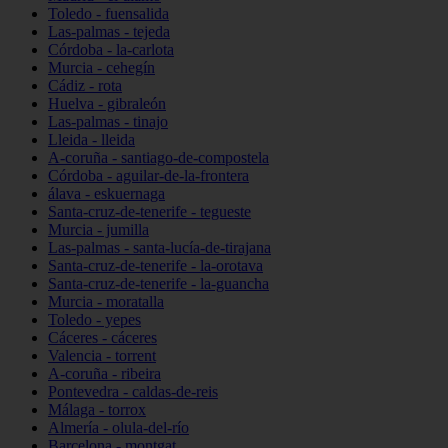
Toledo - fuensalida
Las-palmas - tejeda
Córdoba - la-carlota
Murcia - cehegín
Cádiz - rota
Huelva - gibraleón
Las-palmas - tinajo
Lleida - lleida
A-coruña - santiago-de-compostela
Córdoba - aguilar-de-la-frontera
álava - eskuernaga
Santa-cruz-de-tenerife - tegueste
Murcia - jumilla
Las-palmas - santa-lucía-de-tirajana
Santa-cruz-de-tenerife - la-orotava
Santa-cruz-de-tenerife - la-guancha
Murcia - moratalla
Toledo - yepes
Cáceres - cáceres
Valencia - torrent
A-coruña - ribeira
Pontevedra - caldas-de-reis
Málaga - torrox
Almería - olula-del-río
Barcelona - montgat