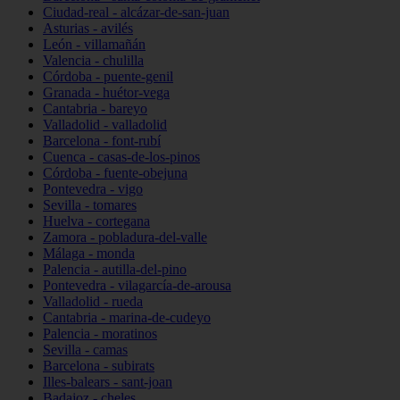
Ciudad-real - alcázar-de-san-juan
Asturias - avilés
León - villamañán
Valencia - chulilla
Córdoba - puente-genil
Granada - huétor-vega
Cantabria - bareyo
Valladolid - valladolid
Barcelona - font-rubí
Cuenca - casas-de-los-pinos
Córdoba - fuente-obejuna
Pontevedra - vigo
Sevilla - tomares
Huelva - cortegana
Zamora - pobladura-del-valle
Málaga - monda
Palencia - autilla-del-pino
Pontevedra - vilagarcía-de-arousa
Valladolid - rueda
Cantabria - marina-de-cudeyo
Palencia - moratinos
Sevilla - camas
Barcelona - subirats
Illes-balears - sant-joan
Badajoz - cheles