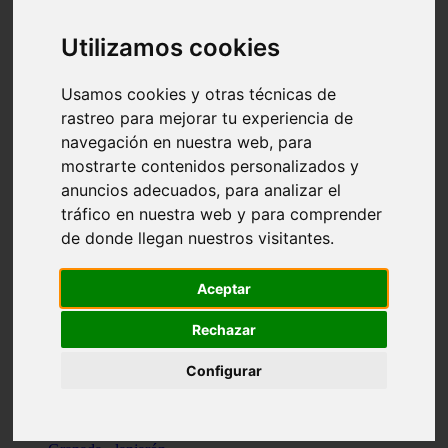
Santa-cruz-de-tenerife - los-llanos-de-aridane
Cantabria - suances
Utilizamos cookies
Sevilla - bormujos
Granada - monachil
Málaga - júzcar
Usamos cookies y otras técnicas de
Huesca - isábena
rastreo para mejorar tu experiencia de
Huesca - alquézar
navegación en nuestra web, para
Huesca - castejón-de-sos
Lleida - alt-àneu
mostrarte contenidos personalizados y
Sevilla - marinaleda
anuncios adecuados, para analizar el
Córdoba - almedinilla
tráfico en nuestra web y para comprender
Navarra - zangoza
Cantabria - arenas-de-iguña
de donde llegan nuestros visitantes.
Barcelona - la-pobla-de-lillet
Murcia - cartagena
Las-palmas - yaiza
Aceptar
Madrid - nuevo-baztán
Sevilla - arahal
Rechazar
Málaga - istán
Valladolid - fuensaldaña
Configurar
Sevilla - salteras
Huesca - biescas
Granada - pampaneira
La-rioja - ezcaray