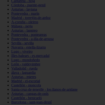
Cantabria - noja
Córdoba - puente-genil
Asturias - laviana
Pontevedra - marín
Madrid - torrejón-de-ardoz
A-coruña - oleiros
Málaga - nerja
Asturias - langreo
Pontevedra - ponteareas
Pontevedra - a-illa-de-arousa
Sevilla - sevilla
Navarra - estella-lizarra
Lugo - viveiro
Illes-balears - es-mercadal
Lugo - mondoñedo
León - valdevimbre
Valladolid - rueda
álava - laguardia
Asturias - mieres
Madrid - el-escorial
Castellón - moncofa
Santa-cruz-de-tenerife - los-llanos-de-aridane
Asturias - cangas-de-onís
Castellón - benicarló
Barcelona - sant-joan-despí