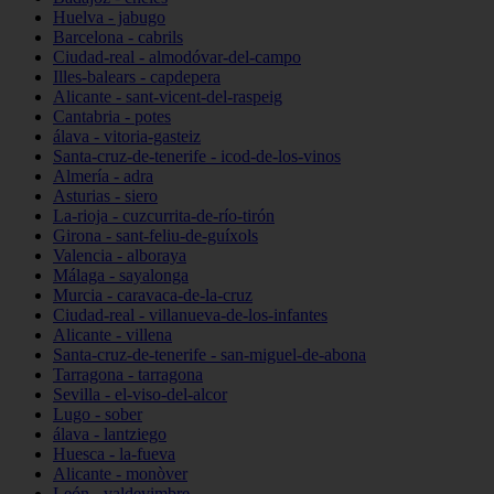
Huelva - jabugo
Barcelona - cabrils
Ciudad-real - almodóvar-del-campo
Illes-balears - capdepera
Alicante - sant-vicent-del-raspeig
Cantabria - potes
álava - vitoria-gasteiz
Santa-cruz-de-tenerife - icod-de-los-vinos
Almería - adra
Asturias - siero
La-rioja - cuzcurrita-de-río-tirón
Girona - sant-feliu-de-guíxols
Valencia - alboraya
Málaga - sayalonga
Murcia - caravaca-de-la-cruz
Ciudad-real - villanueva-de-los-infantes
Alicante - villena
Santa-cruz-de-tenerife - san-miguel-de-abona
Tarragona - tarragona
Sevilla - el-viso-del-alcor
Lugo - sober
álava - lantziego
Huesca - la-fueva
Alicante - monòver
León - valdevimbre