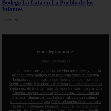
Bodega La Lata en La Puebla de los
Infantes
12/12/2025
vinosdegranada.es
vinosdegranada.es
Inicio
novedades y noticias de vino
novedades y noticias
de enoturismo
antiguo vaso para catar vinos crucigrama
bulgaria
comprar
espana
tipo
vinos
Córdoba - córdoba
Sevilla - sevilla
Barcelona - barcelona
Ciudad-real - montiel
Santa-cruz-de-tenerife - guía-de-isora
La-rioja - casalarreina
Almería - roquetas-de-mar
Madrid - pozuelo-de-alarcón
Granada - almuñécar
Illes-balears - alcúdia
Las-palmas -
san-bartolomé-de-tirajana
Cádiz - el-puerto-de-santa-maría
Madrid - valdemoro
Granada - pulianas
Santa-cruz-de-
tenerife - los-llanos-de-aridane
Cantabria - suances
Sevilla -