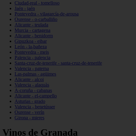
Ciudad-real - tomelloso
Jaén - jaén
Pontevedra - vilagarcía-de-arousa
Ourense - o-carballiño
Alicante - teulada
Murcia - cartagena
Alicante - benidorm
Gipuzkoa - eibar
León - la-bañeza
Pontevedra - meis
Palencia - palencia
Santa-cruz-de-tenerife - santa-cruz-de-tenerife
Valencia - paterna
Las-palmas - agüimes
Alicante - alcoi
Valencia - alaquàs
A-coruña - cabanas
Alicante - el-campello
Asturias - grado
Valencia - benetússer
Ourense - verín
Girona - mieres
Vinos de Granada