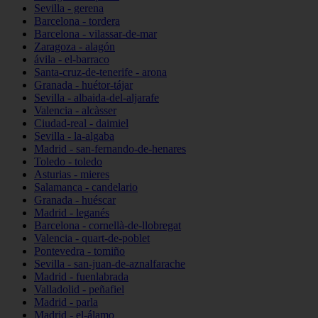
Sevilla - gerena
Barcelona - tordera
Barcelona - vilassar-de-mar
Zaragoza - alagón
ávila - el-barraco
Santa-cruz-de-tenerife - arona
Granada - huétor-tájar
Sevilla - albaida-del-aljarafe
Valencia - alcàsser
Ciudad-real - daimiel
Sevilla - la-algaba
Madrid - san-fernando-de-henares
Toledo - toledo
Asturias - mieres
Salamanca - candelario
Granada - huéscar
Madrid - leganés
Barcelona - cornellà-de-llobregat
Valencia - quart-de-poblet
Pontevedra - tomiño
Sevilla - san-juan-de-aznalfarache
Madrid - fuenlabrada
Valladolid - peñafiel
Madrid - parla
Madrid - el-álamo