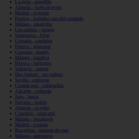
La-rioja - arnedillo
Almería - huércal-overa
Madrid - el-molar
Huelva - bollullos-par-del-condado
Málaga - algarrobo
Las-palmas - tuineje
Salamanca - béjar
Granada - capileira
Huelva - aljaraque
Granada - guadix
Málaga - manilva
Huesca - barbastro
Valencia - sagunt
Illes-balears - ses-salines
Sevilla - carmona
Ciudad-real - valdepeñas
Alicante - orihuela
Jaén - baeza
Navarra - tudela
Almería - el-ejido
Castellón - benicarló
Málaga - benahavís
Madrid - coslada
Barcelona - malgrat-de-mar
Málaga - antequera