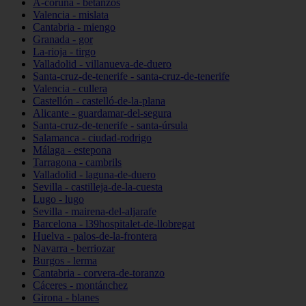
A-coruña - betanzos
Valencia - mislata
Cantabria - miengo
Granada - gor
La-rioja - tirgo
Valladolid - villanueva-de-duero
Santa-cruz-de-tenerife - santa-cruz-de-tenerife
Valencia - cullera
Castellón - castelló-de-la-plana
Alicante - guardamar-del-segura
Santa-cruz-de-tenerife - santa-úrsula
Salamanca - ciudad-rodrigo
Málaga - estepona
Tarragona - cambrils
Valladolid - laguna-de-duero
Sevilla - castilleja-de-la-cuesta
Lugo - lugo
Sevilla - mairena-del-aljarafe
Barcelona - l39hospitalet-de-llobregat
Huelva - palos-de-la-frontera
Navarra - berriozar
Burgos - lerma
Cantabria - corvera-de-toranzo
Cáceres - montánchez
Girona - blanes