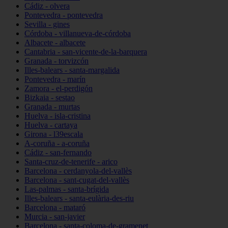
Cádiz - olvera
Pontevedra - pontevedra
Sevilla - gines
Córdoba - villanueva-de-córdoba
Albacete - albacete
Cantabria - san-vicente-de-la-barquera
Granada - torvizcón
Illes-balears - santa-margalida
Pontevedra - marín
Zamora - el-perdigón
Bizkaia - sestao
Granada - murtas
Huelva - isla-cristina
Huelva - cartaya
Girona - l39escala
A-coruña - a-coruña
Cádiz - san-fernando
Santa-cruz-de-tenerife - arico
Barcelona - cerdanyola-del-vallès
Barcelona - sant-cugat-del-vallès
Las-palmas - santa-brígida
Illes-balears - santa-eulària-des-riu
Barcelona - mataró
Murcia - san-javier
Barcelona - santa-coloma-de-gramenet