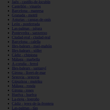
Jaén - castillo-de-locubín
Castellón - vinaròs
Barcelona - manresa
Granada - motril
Asturias - cangas-de-onís
León - ponferrada
Las-palmas - pájara
Pontevedra - sanxenxo
Ciudad-real - ciudad-real
Barcelona - calella
Illes-balears - maó-mahón
Illes-balears - sóller
Cádiz - chipiona
Málaga - marbella
A-coruña - ferrol
Illes-balears - santanyí
Girona - lloret-de-mar
Segovia - segovia
Gipuzkoa - mutriku
Málaga - ronda
Girona - roses
Huelva - huelva
La-rioja - logroño
Cádiz - jerez-de-la-frontera
Las-palmas - tías