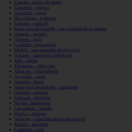
Zamora - peleas-de-abajo
Cantabria - reinosa
A-coruña - carral
Illes-balears - pollença
Granada - santa-fe
Santa-cruz-de-tenerife - san-cristóbal-de-la-laguna
Almería - padules
Almería - rioja
Castellón - benicàssim
Madrid - san-sebastián-de-los-reyes
Alicante - sant-joan-d39alacant
Jaén - úbeda
Tarragona - ulldecona
Albacete - villarrobledo
A-coruña - arzúa
Asturias - llanes
Santa-cruz-de-tenerife - candelaria
Ourense - ourense
Valencia - algemesí
Sevilla - badolatosa
Las-palmas - mogán
Huelva - almonte
Albacete - chinchilla-de-monte-aragón
Madrid - alpedrete
Cantabria - noja