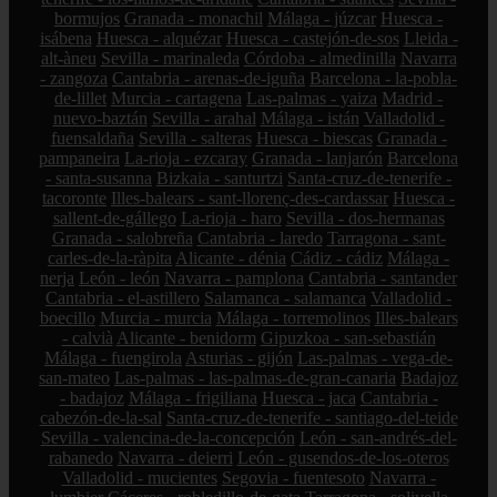
bormujos
Granada - monachil
Málaga - júzcar
Huesca -
isábena
Huesca - alquézar
Huesca - castejón-de-sos
Lleida -
alt-àneu
Sevilla - marinaleda
Córdoba - almedinilla
Navarra
- zangoza
Cantabria - arenas-de-iguña
Barcelona - la-pobla-
de-lillet
Murcia - cartagena
Las-palmas - yaiza
Madrid -
nuevo-baztán
Sevilla - arahal
Málaga - istán
Valladolid -
fuensaldaña
Sevilla - salteras
Huesca - biescas
Granada -
pampaneira
La-rioja - ezcaray
Granada - lanjarón
Barcelona
- santa-susanna
Bizkaia - santurtzi
Santa-cruz-de-tenerife -
tacoronte
Illes-balears - sant-llorenç-des-cardassar
Huesca -
sallent-de-gállego
La-rioja - haro
Sevilla - dos-hermanas
Granada - salobreña
Cantabria - laredo
Tarragona - sant-
carles-de-la-ràpita
Alicante - dénia
Cádiz - cádiz
Málaga -
nerja
León - león
Navarra - pamplona
Cantabria - santander
Cantabria - el-astillero
Salamanca - salamanca
Valladolid -
boecillo
Murcia - murcia
Málaga - torremolinos
Illes-balears
- calvià
Alicante - benidorm
Gipuzkoa - san-sebastián
Málaga - fuengirola
Asturias - gijón
Las-palmas - vega-de-
san-mateo
Las-palmas - las-palmas-de-gran-canaria
Badajoz
- badajoz
Málaga - frigiliana
Huesca - jaca
Cantabria -
cabezón-de-la-sal
Santa-cruz-de-tenerife - santiago-del-teide
Sevilla - valencina-de-la-concepción
León - san-andrés-del-
rabanedo
Navarra - deierri
León - gusendos-de-los-oteros
Valladolid - mucientes
Segovia - fuentesoto
Navarra -