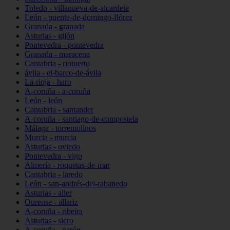
Toledo - villanueva-de-alcardete
León - puente-de-domingo-flórez
Granada - granada
Asturias - gijón
Pontevedra - pontevedra
Granada - maracena
Cantabria - riotuerto
ávila - el-barco-de-ávila
La-rioja - haro
A-coruña - a-coruña
León - león
Cantabria - santander
A-coruña - santiago-de-compostela
Málaga - torremolinos
Murcia - murcia
Asturias - oviedo
Pontevedra - vigo
Almería - roquetas-de-mar
Cantabria - laredo
León - san-andrés-del-rabanedo
Asturias - aller
Ourense - allariz
A-coruña - ribeira
Asturias - siero
A-coruña - narón