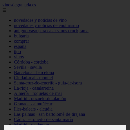
vinosdegranada.es
☰
novedades y noticias de vino
novedades y noticias de enoturismo
antiguo vaso para catar vinos crucigrama
bulgaria
comprar
espana
tipo
vinos
Córdoba - córdoba
Sevilla - sevilla
Barcelona - barcelona
Ciudad-real - montiel
Santa-cruz-de-tenerife - guía-de-isora
La-rioja - casalarreina
Almería - roquetas-de-mar
Madrid - pozuelo-de-alarcón
Granada - almuñécar
Illes-balears - alcúdia
Las-palmas - san-bartolomé-de-tirajana
Cádiz - el-puerto-de-santa-maría
Madrid - valdemoro
Granada - pulianas