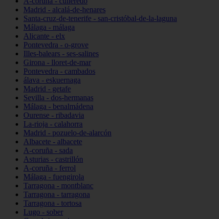
A-coruña - culleredo
Madrid - alcalá-de-henares
Santa-cruz-de-tenerife - san-cristóbal-de-la-laguna
Málaga - málaga
Alicante - elx
Pontevedra - o-grove
Illes-balears - ses-salines
Girona - lloret-de-mar
Pontevedra - cambados
álava - eskuernaga
Madrid - getafe
Sevilla - dos-hermanas
Málaga - benalmádena
Ourense - ribadavia
La-rioja - calahorra
Madrid - pozuelo-de-alarcón
Albacete - albacete
A-coruña - sada
Asturias - castrillón
A-coruña - ferrol
Málaga - fuengirola
Tarragona - montblanc
Tarragona - tarragona
Tarragona - tortosa
Lugo - sober