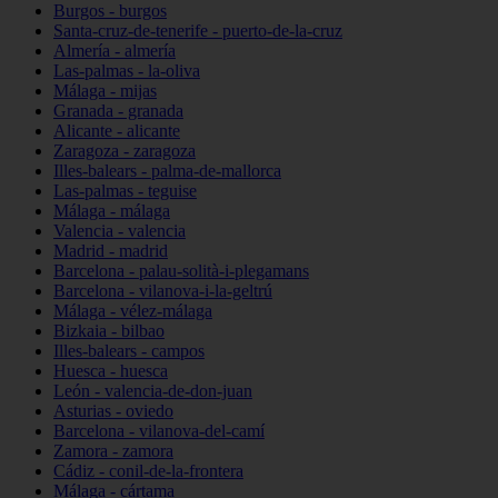
Burgos - burgos
Santa-cruz-de-tenerife - puerto-de-la-cruz
Almería - almería
Las-palmas - la-oliva
Málaga - mijas
Granada - granada
Alicante - alicante
Zaragoza - zaragoza
Illes-balears - palma-de-mallorca
Las-palmas - teguise
Málaga - málaga
Valencia - valencia
Madrid - madrid
Barcelona - palau-solità-i-plegamans
Barcelona - vilanova-i-la-geltrú
Málaga - vélez-málaga
Bizkaia - bilbao
Illes-balears - campos
Huesca - huesca
León - valencia-de-don-juan
Asturias - oviedo
Barcelona - vilanova-del-camí
Zamora - zamora
Cádiz - conil-de-la-frontera
Málaga - cártama