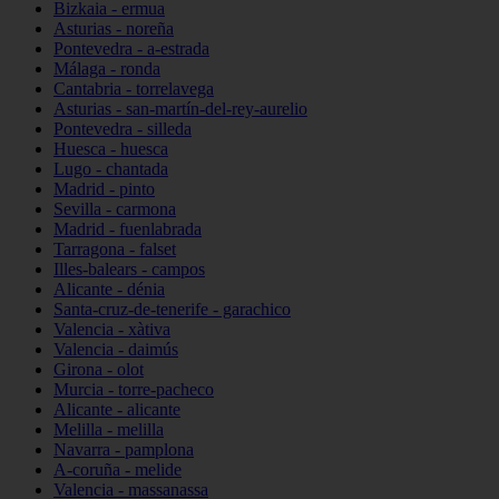
Bizkaia - ermua
Asturias - noreña
Pontevedra - a-estrada
Málaga - ronda
Cantabria - torrelavega
Asturias - san-martín-del-rey-aurelio
Pontevedra - silleda
Huesca - huesca
Lugo - chantada
Madrid - pinto
Sevilla - carmona
Madrid - fuenlabrada
Tarragona - falset
Illes-balears - campos
Alicante - dénia
Santa-cruz-de-tenerife - garachico
Valencia - xàtiva
Valencia - daimús
Girona - olot
Murcia - torre-pacheco
Alicante - alicante
Melilla - melilla
Navarra - pamplona
A-coruña - melide
Valencia - massanassa