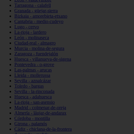
Tarragona - calafell
Granada - güejar-sierra
Bizkaia - amorebieta-etxano
Cantabria - medio-cudeyo
Lugo - cervo
La-rioja - lardero
León - molinaseca
Ciudad-real - almagro
Murcia - molina-de-segura
Zaragoza - fuendejalón
Huesca - villanueva-de-sigena
Pontevedra - o-grove
Las-palmas - arucas
Lleida - mollerussa
Sevilla - aznalcázar
Toledo - bargas
Sevilla - la-rinconada
Huesca - adahuesca
La-rioja - san-asensio
Madrid - colmenar-de-oreja
Almería - láujar-de-andarax
Córdoba - montilla
Girona - palamós
Cádiz - chiclana-de-la-frontera