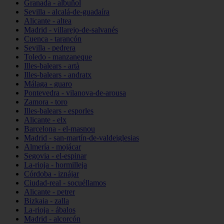
Granada - albuñol
Sevilla - alcalá-de-guadaíra
Alicante - altea
Madrid - villarejo-de-salvanés
Cuenca - tarancón
Sevilla - pedrera
Toledo - manzaneque
Illes-balears - artà
Illes-balears - andratx
Málaga - guaro
Pontevedra - vilanova-de-arousa
Zamora - toro
Illes-balears - esporles
Alicante - elx
Barcelona - el-masnou
Madrid - san-martín-de-valdeiglesias
Almería - mojácar
Segovia - el-espinar
La-rioja - hormilleja
Córdoba - iznájar
Ciudad-real - socuéllamos
Alicante - petrer
Bizkaia - zalla
La-rioja - ábalos
Madrid - alcorcón