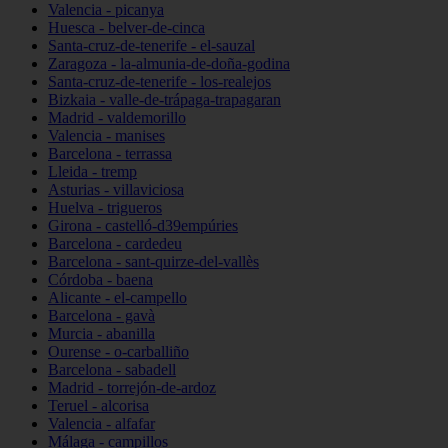
Valencia - picanya
Huesca - belver-de-cinca
Santa-cruz-de-tenerife - el-sauzal
Zaragoza - la-almunia-de-doña-godina
Santa-cruz-de-tenerife - los-realejos
Bizkaia - valle-de-trápaga-trapagaran
Madrid - valdemorillo
Valencia - manises
Barcelona - terrassa
Lleida - tremp
Asturias - villaviciosa
Huelva - trigueros
Girona - castelló-d39empúries
Barcelona - cardedeu
Barcelona - sant-quirze-del-vallès
Córdoba - baena
Alicante - el-campello
Barcelona - gavà
Murcia - abanilla
Ourense - o-carballiño
Barcelona - sabadell
Madrid - torrejón-de-ardoz
Teruel - alcorisa
Valencia - alfafar
Málaga - campillos