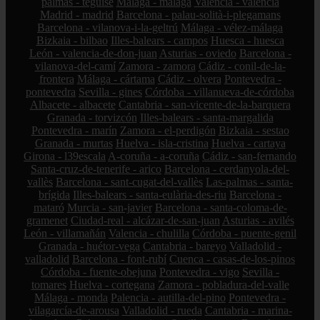
palmas - teguise
Málaga - málaga
Valencia - valencia
Madrid - madrid
Barcelona - palau-solità-i-plegamans
Barcelona - vilanova-i-la-geltrú
Málaga - vélez-málaga
Bizkaia - bilbao
Illes-balears - campos
Huesca - huesca
León - valencia-de-don-juan
Asturias - oviedo
Barcelona -
vilanova-del-camí
Zamora - zamora
Cádiz - conil-de-la-
frontera
Málaga - cártama
Cádiz - olvera
Pontevedra -
pontevedra
Sevilla - gines
Córdoba - villanueva-de-córdoba
Albacete - albacete
Cantabria - san-vicente-de-la-barquera
Granada - torvizcón
Illes-balears - santa-margalida
Pontevedra - marín
Zamora - el-perdigón
Bizkaia - sestao
Granada - murtas
Huelva - isla-cristina
Huelva - cartaya
Girona - l39escala
A-coruña - a-coruña
Cádiz - san-fernando
Santa-cruz-de-tenerife - arico
Barcelona - cerdanyola-del-
vallès
Barcelona - sant-cugat-del-vallès
Las-palmas - santa-
brígida
Illes-balears - santa-eulària-des-riu
Barcelona -
mataró
Murcia - san-javier
Barcelona - santa-coloma-de-
gramenet
Ciudad-real - alcázar-de-san-juan
Asturias - avilés
León - villamañán
Valencia - chulilla
Córdoba - puente-genil
Granada - huétor-vega
Cantabria - bareyo
Valladolid -
valladolid
Barcelona - font-rubí
Cuenca - casas-de-los-pinos
Córdoba - fuente-obejuna
Pontevedra - vigo
Sevilla -
tomares
Huelva - cortegana
Zamora - pobladura-del-valle
Málaga - monda
Palencia - autilla-del-pino
Pontevedra -
vilagarcía-de-arousa
Valladolid - rueda
Cantabria - marina-