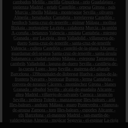
cambados
Melilla - melilla
Gipuzkoa - orio
Guadalajara -
sigüenza
Madrid - getafe
Castellón - orpesa
Girona - pals
Murcia - librilla
Málaga - montejaque
Sevilla - olivares
Almería - benahadux
Cantabria - torrelavega
Castellón -
benlloch
Santa-cruz-de-tenerife - güímar
Málaga - mollina
Bizkaia - portugalete
La-rioja - calahorra
Murcia - la-unión
A-coruña - betanzos
Valencia - mislata
Cantabria - miengo
Granada - gor
La-rioja - tirgo
Valladolid - villanueva-de-
duero
Santa-cruz-de-tenerife - santa-cruz-de-tenerife
Valencia - cullera
Castellón - castelló-de-la-plana
Alicante -
guardamar-del-segura
Santa-cruz-de-tenerife - santa-úrsula
Salamanca - ciudad-rodrigo
Málaga - estepona
Tarragona -
cambrils
Valladolid - laguna-de-duero
Sevilla - castilleja-de-
la-cuesta
Lugo - lugo
Sevilla - mairena-del-aljarafe
Barcelona - l39hospitalet-de-llobregat
Huelva - palos-de-la-
frontera
Navarra - berriozar
Burgos - lerma
Cantabria -
corvera-de-toranzo
Cáceres - montánchez
Girona - blanes
Granada - albuñol
Sevilla - alcalá-de-guadaíra
Alicante -
altea
Madrid - villarejo-de-salvanés
Cuenca - tarancón
Sevilla - pedrera
Toledo - manzaneque
Illes-balears - artà
Illes-balears - andratx
Málaga - guaro
Pontevedra - vilanova-
de-arousa
Zamora - toro
Illes-balears - esporles
Alicante -
elx
Barcelona - el-masnou
Madrid - san-martín-de-
valdeiglesias
Almería - mojácar
Segovia - el-espinar
La-rioja
- hormilleja
Córdoba - iznájar
Ciudad-real - socuéllamos