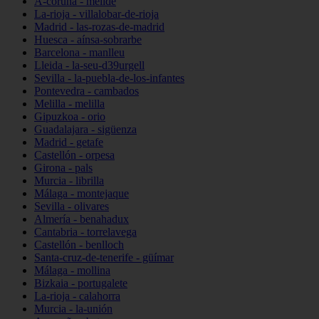
A-coruña - melide
La-rioja - villalobar-de-rioja
Madrid - las-rozas-de-madrid
Huesca - aínsa-sobrarbe
Barcelona - manlleu
Lleida - la-seu-d39urgell
Sevilla - la-puebla-de-los-infantes
Pontevedra - cambados
Melilla - melilla
Gipuzkoa - orio
Guadalajara - sigüenza
Madrid - getafe
Castellón - orpesa
Girona - pals
Murcia - librilla
Málaga - montejaque
Sevilla - olivares
Almería - benahadux
Cantabria - torrelavega
Castellón - benlloch
Santa-cruz-de-tenerife - güímar
Málaga - mollina
Bizkaia - portugalete
La-rioja - calahorra
Murcia - la-unión