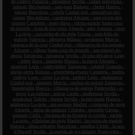
de-cudeyo
Palencia - moratinos
Sevilla - camas
Barcelona -
subirats
Illes-balears - sant-joan
Badajoz - cheles
Huelva -
jabugo
Barcelona - cabrils
Ciudad-real - almodóvar-del-
campo
Illes-balears - capdepera
Alicante - sant-vicent-del-
raspeig
Cantabria - potes
álava - vitoria-gasteiz
Santa-cruz-
de-tenerife - icod-de-los-vinos
Almería - adra
Asturias - siero
La-rioja - cuzcurrita-de-río-tirón
Girona - sant-feliu-de-
guíxols
Valencia - alboraya
Málaga - sayalonga
Murcia -
caravaca-de-la-cruz
Ciudad-real - villanueva-de-los-infantes
Alicante - villena
Santa-cruz-de-tenerife - san-miguel-de-
abona
Tarragona - tarragona
Sevilla - el-viso-del-alcor
Lugo
- sober
álava - lantziego
Huesca - la-fueva
Alicante -
monòver
León - valdevimbre
Tarragona - calafell
Granada -
güejar-sierra
Bizkaia - amorebieta-etxano
Cantabria - medio-
cudeyo
Lugo - cervo
La-rioja - lardero
León - molinaseca
Ciudad-real - almagro
Murcia - molina-de-segura
Zaragoza -
fuendejalón
Huesca - villanueva-de-sigena
Pontevedra - o-
grove
Las-palmas - arucas
Lleida - mollerussa
Sevilla -
aznalcázar
Toledo - bargas
Sevilla - la-rinconada
Huesca -
adahuesca
La-rioja - san-asensio
Madrid - colmenar-de-oreja
Almería - láujar-de-andarax
Córdoba - montilla
Girona -
palamós
Cádiz - chiclana-de-la-frontera
A-coruña - melide
La-rioja - villalobar-de-rioja
Madrid - las-rozas-de-madrid
Huesca - aínsa-sobrarbe
Barcelona - manlleu
Lleida - la-seu-
d39urgell
Sevilla - la-puebla-de-los-infantes
Pontevedra -