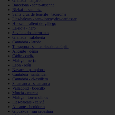
Granada - lanjarón
Barcelona - santa-susanna
Bizkaia - santurtzi
Santa-cruz-de-tenerife - tacoronte
Illes-balears - sant-llorenç-des-cardassar
Huesca - sallent-de-gállego
La-rioja - haro
Sevilla - dos-hermanas
Granada - salobreña
Cantabria - laredo
Tarragona - sant-carles-de-la-ràpita
Alicante - dénia
Cádiz - cádiz
Málaga - nerja
León - león
Navarra - pamplona
Cantabria - santander
Cantabria - el-astillero
Salamanca - salamanca
Valladolid - boecillo
Murcia - murcia
Málaga - torremolinos
Illes-balears - calvià
Alicante - benidorm
Gipuzkoa - san-sebastián