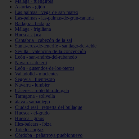
Málaga - fuengirola
Asturias - gijón
Las-palmas - vega-de-san-mateo
Las-palmas - las-palmas-de-gran-canaria
Badajoz - badajoz
Málaga - frigiliana
Huesca - jaca
Cantabria - cabezón-de-la-sal
Santa-cruz-de-tenerife - santiago-del-teide
Sevilla - valencina-de-la-concepción
León - san-andrés-del-rabanedo
Navarra - deierri
León - gusendos-de-los-oteros
Valladolid - mucientes
Segovia - fuentesoto
Navarra - lumbier
Cáceres - robledillo-de-gata
Tarragona - solivella
álava - samaniego
Ciudad-real - retuerta-del-bullaque
Huesca - el-grado
Huesca - graus
Illes-balears - ibiza
Toledo - orgaz
Córdoba - peñarroya-pueblonuevo