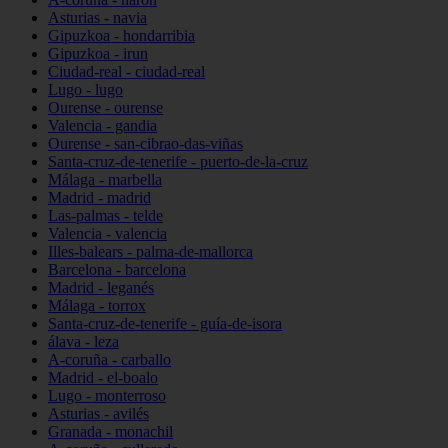
Asturias - navia
Gipuzkoa - hondarribia
Gipuzkoa - irun
Ciudad-real - ciudad-real
Lugo - lugo
Ourense - ourense
Valencia - gandia
Ourense - san-cibrao-das-viñas
Santa-cruz-de-tenerife - puerto-de-la-cruz
Málaga - marbella
Madrid - madrid
Las-palmas - telde
Valencia - valencia
Illes-balears - palma-de-mallorca
Barcelona - barcelona
Madrid - leganés
Málaga - torrox
Santa-cruz-de-tenerife - guía-de-isora
álava - leza
A-coruña - carballo
Madrid - el-boalo
Lugo - monterroso
Asturias - avilés
Granada - monachil