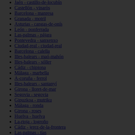
Jaén - castillo-de-locubín
Castellón - vinaròs
Barcelona - manresa
Granada - motril
Asturias - cangas-de-onís
León - ponferrada
Las-palmas - pájara
Pontevedra - sanxenxo
Ciudad-real - ciudad-real
Barcelona - calella
Illes-balears - maó-mahón
Illes-balears - sóller
Cádiz - chipiona
Málaga - marbella
A-coruña - ferrol
Illes-balears - santanyí
Girona - lloret-de-mar
Segovia - segovia
Gipuzkoa - mutriku
Málaga - ronda
Girona - roses
Huelva - huelva
La-rioja - logroño
Cádiz - jerez-de-la-frontera
Las-palmas - tías