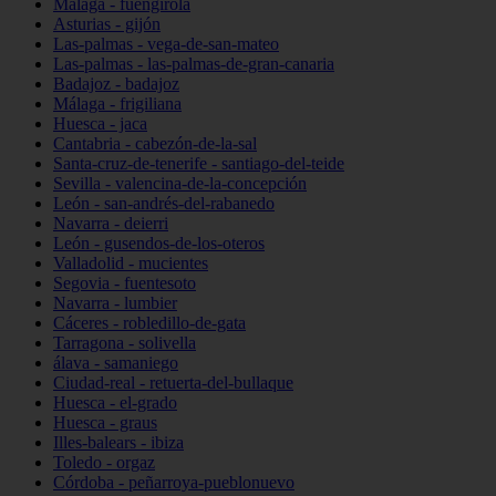
Málaga - fuengirola
Asturias - gijón
Las-palmas - vega-de-san-mateo
Las-palmas - las-palmas-de-gran-canaria
Badajoz - badajoz
Málaga - frigiliana
Huesca - jaca
Cantabria - cabezón-de-la-sal
Santa-cruz-de-tenerife - santiago-del-teide
Sevilla - valencina-de-la-concepción
León - san-andrés-del-rabanedo
Navarra - deierri
León - gusendos-de-los-oteros
Valladolid - mucientes
Segovia - fuentesoto
Navarra - lumbier
Cáceres - robledillo-de-gata
Tarragona - solivella
álava - samaniego
Ciudad-real - retuerta-del-bullaque
Huesca - el-grado
Huesca - graus
Illes-balears - ibiza
Toledo - orgaz
Córdoba - peñarroya-pueblonuevo