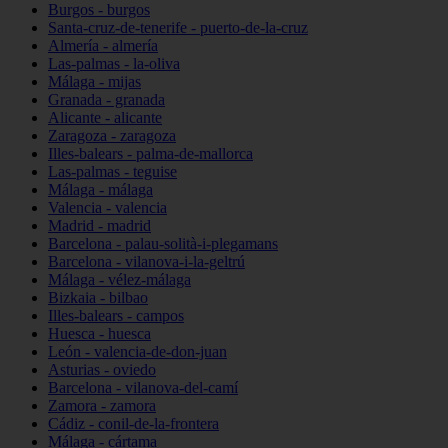
Burgos - burgos
Santa-cruz-de-tenerife - puerto-de-la-cruz
Almería - almería
Las-palmas - la-oliva
Málaga - mijas
Granada - granada
Alicante - alicante
Zaragoza - zaragoza
Illes-balears - palma-de-mallorca
Las-palmas - teguise
Málaga - málaga
Valencia - valencia
Madrid - madrid
Barcelona - palau-solità-i-plegamans
Barcelona - vilanova-i-la-geltrú
Málaga - vélez-málaga
Bizkaia - bilbao
Illes-balears - campos
Huesca - huesca
León - valencia-de-don-juan
Asturias - oviedo
Barcelona - vilanova-del-camí
Zamora - zamora
Cádiz - conil-de-la-frontera
Málaga - cártama