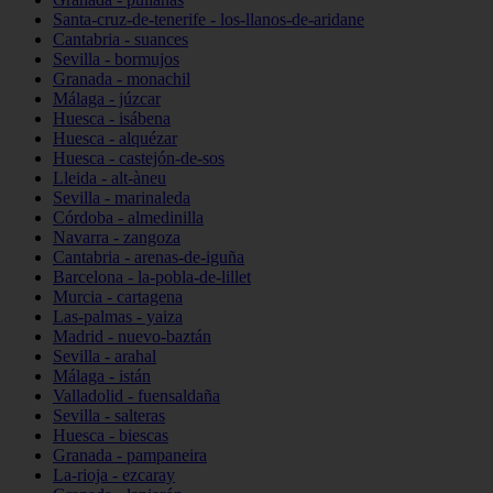
Santa-cruz-de-tenerife - los-llanos-de-aridane
Cantabria - suances
Sevilla - bormujos
Granada - monachil
Málaga - júzcar
Huesca - isábena
Huesca - alquézar
Huesca - castejón-de-sos
Lleida - alt-àneu
Sevilla - marinaleda
Córdoba - almedinilla
Navarra - zangoza
Cantabria - arenas-de-iguña
Barcelona - la-pobla-de-lillet
Murcia - cartagena
Las-palmas - yaiza
Madrid - nuevo-baztán
Sevilla - arahal
Málaga - istán
Valladolid - fuensaldaña
Sevilla - salteras
Huesca - biescas
Granada - pampaneira
La-rioja - ezcaray