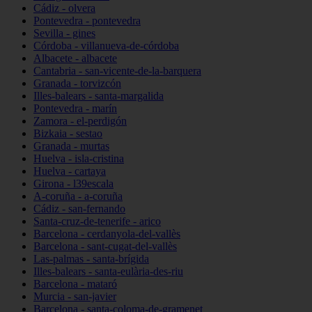
Cádiz - olvera
Pontevedra - pontevedra
Sevilla - gines
Córdoba - villanueva-de-córdoba
Albacete - albacete
Cantabria - san-vicente-de-la-barquera
Granada - torvizcón
Illes-balears - santa-margalida
Pontevedra - marín
Zamora - el-perdigón
Bizkaia - sestao
Granada - murtas
Huelva - isla-cristina
Huelva - cartaya
Girona - l39escala
A-coruña - a-coruña
Cádiz - san-fernando
Santa-cruz-de-tenerife - arico
Barcelona - cerdanyola-del-vallès
Barcelona - sant-cugat-del-vallès
Las-palmas - santa-brígida
Illes-balears - santa-eulària-des-riu
Barcelona - mataró
Murcia - san-javier
Barcelona - santa-coloma-de-gramenet