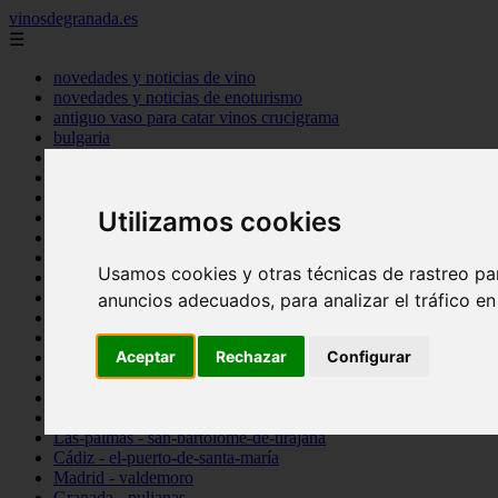
vinosdegranada.es
☰
novedades y noticias de vino
novedades y noticias de enoturismo
antiguo vaso para catar vinos crucigrama
bulgaria
comprar
espana
tipo
Utilizamos cookies
vinos
Córdoba - córdoba
Sevilla - sevilla
Usamos cookies y otras técnicas de rastreo pa
Barcelona - barcelona
Ciudad-real - montiel
anuncios adecuados, para analizar el tráfico e
Santa-cruz-de-tenerife - guía-de-isora
La-rioja - casalarreina
Aceptar
Rechazar
Configurar
Almería - roquetas-de-mar
Madrid - pozuelo-de-alarcón
Granada - almuñécar
Illes-balears - alcúdia
Las-palmas - san-bartolomé-de-tirajana
Cádiz - el-puerto-de-santa-maría
Madrid - valdemoro
Granada - pulianas