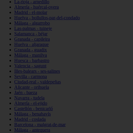
La-rioja - arnedillo
Almería - huércal-overa
Madrid - el-molar
Huelva - bollullos-par-del-condado
Málaga - algarrobo
Las-palmas - tuineje
Salamanca - béjar
Granada - capileira
Huelva - aljaraque
Granada - guadix
Málaga - manilva
Huesca - barbastro
Valencia - sagunt
Illes-balears - ses-salines
Sevilla - carmona
Ciudad-real - valdepeñas
Alicante - orihuela
Jaén - baeza
Navarra - tudela
Almería - el-ejido
Castellón - benicarló
Málaga - benahavís
Madrid - coslada
Barcelona - malgrat-de-mar
Málaga - antequera