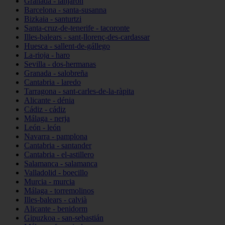
Granada - lanjarón
Barcelona - santa-susanna
Bizkaia - santurtzi
Santa-cruz-de-tenerife - tacoronte
Illes-balears - sant-llorenç-des-cardassar
Huesca - sallent-de-gállego
La-rioja - haro
Sevilla - dos-hermanas
Granada - salobreña
Cantabria - laredo
Tarragona - sant-carles-de-la-ràpita
Alicante - dénia
Cádiz - cádiz
Málaga - nerja
León - león
Navarra - pamplona
Cantabria - santander
Cantabria - el-astillero
Salamanca - salamanca
Valladolid - boecillo
Murcia - murcia
Málaga - torremolinos
Illes-balears - calvià
Alicante - benidorm
Gipuzkoa - san-sebastián