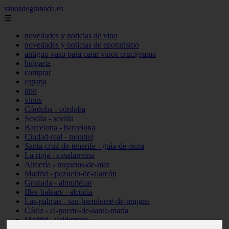
vinosdegranada.es
☰
novedades y noticias de vino
novedades y noticias de enoturismo
antiguo vaso para catar vinos crucigrama
bulgaria
comprar
espana
tipo
vinos
Córdoba - córdoba
Sevilla - sevilla
Barcelona - barcelona
Ciudad-real - montiel
Santa-cruz-de-tenerife - guía-de-isora
La-rioja - casalarreina
Almería - roquetas-de-mar
Madrid - pozuelo-de-alarcón
Granada - almuñécar
Illes-balears - alcúdia
Las-palmas - san-bartolomé-de-tirajana
Cádiz - el-puerto-de-santa-maría
Madrid - valdemoro
Granada - pulianas