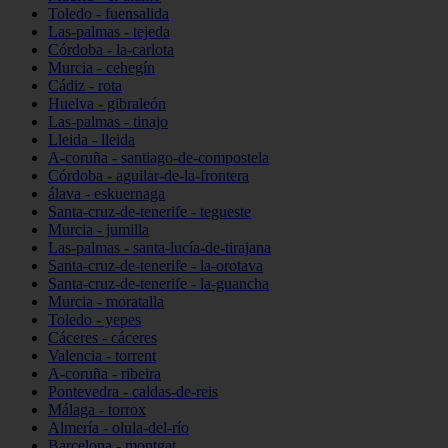
Toledo - fuensalida
Las-palmas - tejeda
Córdoba - la-carlota
Murcia - cehegín
Cádiz - rota
Huelva - gibraleón
Las-palmas - tinajo
Lleida - lleida
A-coruña - santiago-de-compostela
Córdoba - aguilar-de-la-frontera
álava - eskuernaga
Santa-cruz-de-tenerife - tegueste
Murcia - jumilla
Las-palmas - santa-lucía-de-tirajana
Santa-cruz-de-tenerife - la-orotava
Santa-cruz-de-tenerife - la-guancha
Murcia - moratalla
Toledo - yepes
Cáceres - cáceres
Valencia - torrent
A-coruña - ribeira
Pontevedra - caldas-de-reis
Málaga - torrox
Almería - olula-del-río
Barcelona - montgat