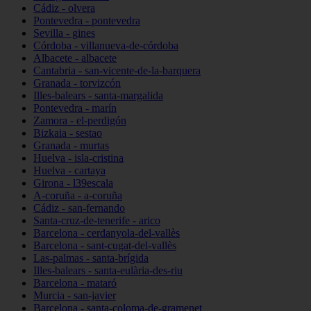
Cádiz - olvera
Pontevedra - pontevedra
Sevilla - gines
Córdoba - villanueva-de-córdoba
Albacete - albacete
Cantabria - san-vicente-de-la-barquera
Granada - torvizcón
Illes-balears - santa-margalida
Pontevedra - marín
Zamora - el-perdigón
Bizkaia - sestao
Granada - murtas
Huelva - isla-cristina
Huelva - cartaya
Girona - l39escala
A-coruña - a-coruña
Cádiz - san-fernando
Santa-cruz-de-tenerife - arico
Barcelona - cerdanyola-del-vallès
Barcelona - sant-cugat-del-vallès
Las-palmas - santa-brígida
Illes-balears - santa-eulària-des-riu
Barcelona - mataró
Murcia - san-javier
Barcelona - santa-coloma-de-gramenet