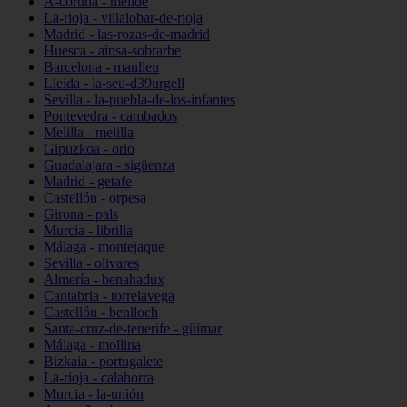
A-coruña - melide
La-rioja - villalobar-de-rioja
Madrid - las-rozas-de-madrid
Huesca - aínsa-sobrarbe
Barcelona - manlleu
Lleida - la-seu-d39urgell
Sevilla - la-puebla-de-los-infantes
Pontevedra - cambados
Melilla - melilla
Gipuzkoa - orio
Guadalajara - sigüenza
Madrid - getafe
Castellón - orpesa
Girona - pals
Murcia - librilla
Málaga - montejaque
Sevilla - olivares
Almería - benahadux
Cantabria - torrelavega
Castellón - benlloch
Santa-cruz-de-tenerife - güímar
Málaga - mollina
Bizkaia - portugalete
La-rioja - calahorra
Murcia - la-unión