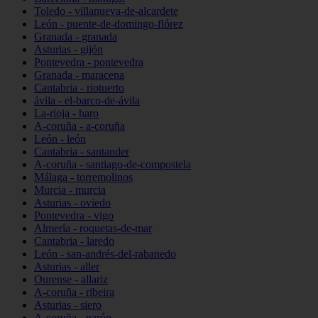
Toledo - villanueva-de-alcardete
León - puente-de-domingo-flórez
Granada - granada
Asturias - gijón
Pontevedra - pontevedra
Granada - maracena
Cantabria - riotuerto
ávila - el-barco-de-ávila
La-rioja - haro
A-coruña - a-coruña
León - león
Cantabria - santander
A-coruña - santiago-de-compostela
Málaga - torremolinos
Murcia - murcia
Asturias - oviedo
Pontevedra - vigo
Almería - roquetas-de-mar
Cantabria - laredo
León - san-andrés-del-rabanedo
Asturias - aller
Ourense - allariz
A-coruña - ribeira
Asturias - siero
A-coruña - narón