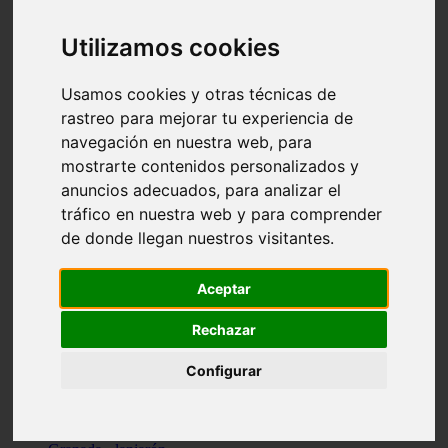
Santa-cruz-de-tenerife - los-llanos-de-aridane
Cantabria - suances
Utilizamos cookies
Sevilla - bormujos
Granada - monachil
Málaga - júzcar
Usamos cookies y otras técnicas de
Huesca - isábena
rastreo para mejorar tu experiencia de
Huesca - alquézar
navegación en nuestra web, para
Huesca - castejón-de-sos
Lleida - alt-àneu
mostrarte contenidos personalizados y
Sevilla - marinaleda
anuncios adecuados, para analizar el
Córdoba - almedinilla
tráfico en nuestra web y para comprender
Navarra - zangoza
Cantabria - arenas-de-iguña
de donde llegan nuestros visitantes.
Barcelona - la-pobla-de-lillet
Murcia - cartagena
Las-palmas - yaiza
Aceptar
Madrid - nuevo-baztán
Sevilla - arahal
Rechazar
Málaga - istán
Valladolid - fuensaldaña
Configurar
Sevilla - salteras
Huesca - biescas
Granada - pampaneira
La-rioja - ezcaray