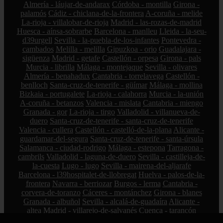
Almería - láujar-de-andarax
Córdoba - montilla
Girona -
palamós
Cádiz - chiclana-de-la-frontera
A-coruña - melide
La-rioja - villalobar-de-rioja
Madrid - las-rozas-de-madrid
Huesca - aínsa-sobrarbe
Barcelona - manlleu
Lleida - la-seu-
d39urgell
Sevilla - la-puebla-de-los-infantes
Pontevedra -
cambados
Melilla - melilla
Gipuzkoa - orio
Guadalajara -
sigüenza
Madrid - getafe
Castellón - orpesa
Girona - pals
Murcia - librilla
Málaga - montejaque
Sevilla - olivares
Almería - benahadux
Cantabria - torrelavega
Castellón -
benlloch
Santa-cruz-de-tenerife - güímar
Málaga - mollina
Bizkaia - portugalete
La-rioja - calahorra
Murcia - la-unión
A-coruña - betanzos
Valencia - mislata
Cantabria - miengo
Granada - gor
La-rioja - tirgo
Valladolid - villanueva-de-
duero
Santa-cruz-de-tenerife - santa-cruz-de-tenerife
Valencia - cullera
Castellón - castelló-de-la-plana
Alicante -
guardamar-del-segura
Santa-cruz-de-tenerife - santa-úrsula
Salamanca - ciudad-rodrigo
Málaga - estepona
Tarragona -
cambrils
Valladolid - laguna-de-duero
Sevilla - castilleja-de-
la-cuesta
Lugo - lugo
Sevilla - mairena-del-aljarafe
Barcelona - l39hospitalet-de-llobregat
Huelva - palos-de-la-
frontera
Navarra - berriozar
Burgos - lerma
Cantabria -
corvera-de-toranzo
Cáceres - montánchez
Girona - blanes
Granada - albuñol
Sevilla - alcalá-de-guadaíra
Alicante -
altea
Madrid - villarejo-de-salvanés
Cuenca - tarancón
Sevilla - pedrera
Toledo - manzaneque
Illes-balears - artà