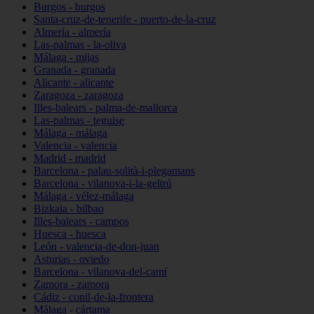
Burgos - burgos
Santa-cruz-de-tenerife - puerto-de-la-cruz
Almería - almería
Las-palmas - la-oliva
Málaga - mijas
Granada - granada
Alicante - alicante
Zaragoza - zaragoza
Illes-balears - palma-de-mallorca
Las-palmas - teguise
Málaga - málaga
Valencia - valencia
Madrid - madrid
Barcelona - palau-solità-i-plegamans
Barcelona - vilanova-i-la-geltrú
Málaga - vélez-málaga
Bizkaia - bilbao
Illes-balears - campos
Huesca - huesca
León - valencia-de-don-juan
Asturias - oviedo
Barcelona - vilanova-del-camí
Zamora - zamora
Cádiz - conil-de-la-frontera
Málaga - cártama