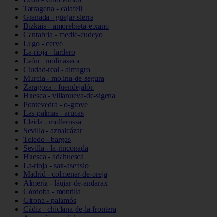
Tarragona - calafell
Granada - güejar-sierra
Bizkaia - amorebieta-etxano
Cantabria - medio-cudeyo
Lugo - cervo
La-rioja - lardero
León - molinaseca
Ciudad-real - almagro
Murcia - molina-de-segura
Zaragoza - fuendejalón
Huesca - villanueva-de-sigena
Pontevedra - o-grove
Las-palmas - arucas
Lleida - mollerussa
Sevilla - aznalcázar
Toledo - bargas
Sevilla - la-rinconada
Huesca - adahuesca
La-rioja - san-asensio
Madrid - colmenar-de-oreja
Almería - láujar-de-andarax
Córdoba - montilla
Girona - palamós
Cádiz - chiclana-de-la-frontera