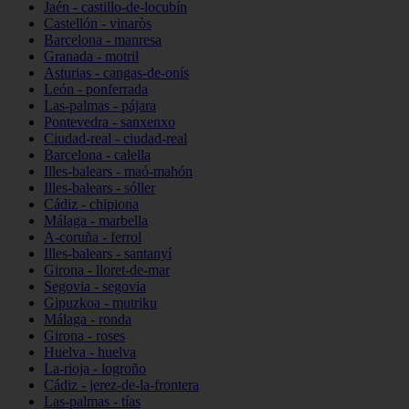
Jaén - castillo-de-locubín
Castellón - vinaròs
Barcelona - manresa
Granada - motril
Asturias - cangas-de-onís
León - ponferrada
Las-palmas - pájara
Pontevedra - sanxenxo
Ciudad-real - ciudad-real
Barcelona - calella
Illes-balears - maó-mahón
Illes-balears - sóller
Cádiz - chipiona
Málaga - marbella
A-coruña - ferrol
Illes-balears - santanyí
Girona - lloret-de-mar
Segovia - segovia
Gipuzkoa - mutriku
Málaga - ronda
Girona - roses
Huelva - huelva
La-rioja - logroño
Cádiz - jerez-de-la-frontera
Las-palmas - tías