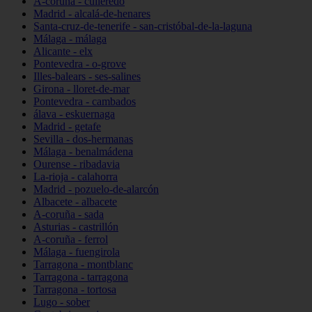
A-coruña - culleredo
Madrid - alcalá-de-henares
Santa-cruz-de-tenerife - san-cristóbal-de-la-laguna
Málaga - málaga
Alicante - elx
Pontevedra - o-grove
Illes-balears - ses-salines
Girona - lloret-de-mar
Pontevedra - cambados
álava - eskuernaga
Madrid - getafe
Sevilla - dos-hermanas
Málaga - benalmádena
Ourense - ribadavia
La-rioja - calahorra
Madrid - pozuelo-de-alarcón
Albacete - albacete
A-coruña - sada
Asturias - castrillón
A-coruña - ferrol
Málaga - fuengirola
Tarragona - montblanc
Tarragona - tarragona
Tarragona - tortosa
Lugo - sober