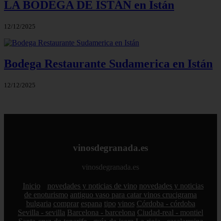
LA BODEGA DE ISTÁN en Istán
12/12/2025
Bodega Restaurante Sudamerica en Istán
12/12/2025
vinosdegranada.es
vinosdegranada.es
Inicio
novedades y noticias de vino
novedades y noticias
de enoturismo
antiguo vaso para catar vinos crucigrama
bulgaria
comprar
espana
tipo
vinos
Córdoba - córdoba
Sevilla - sevilla
Barcelona - barcelona
Ciudad-real - montiel