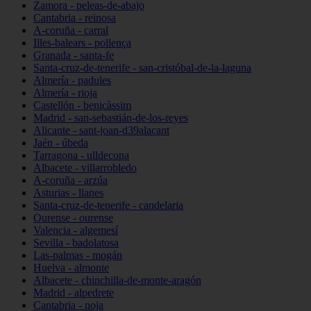
Zamora - peleas-de-abajo
Cantabria - reinosa
A-coruña - carral
Illes-balears - pollença
Granada - santa-fe
Santa-cruz-de-tenerife - san-cristóbal-de-la-laguna
Almería - padules
Almería - rioja
Castellón - benicàssim
Madrid - san-sebastián-de-los-reyes
Alicante - sant-joan-d39alacant
Jaén - úbeda
Tarragona - ulldecona
Albacete - villarrobledo
A-coruña - arzúa
Asturias - llanes
Santa-cruz-de-tenerife - candelaria
Ourense - ourense
Valencia - algemesí
Sevilla - badolatosa
Las-palmas - mogán
Huelva - almonte
Albacete - chinchilla-de-monte-aragón
Madrid - alpedrete
Cantabria - noja