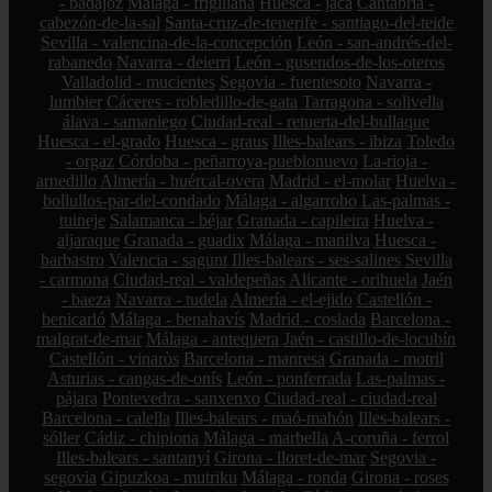
- badajoz
Málaga - frigiliana
Huesca - jaca
Cantabria -
cabezón-de-la-sal
Santa-cruz-de-tenerife - santiago-del-teide
Sevilla - valencina-de-la-concepción
León - san-andrés-del-
rabanedo
Navarra - deierri
León - gusendos-de-los-oteros
Valladolid - mucientes
Segovia - fuentesoto
Navarra -
lumbier
Cáceres - robledillo-de-gata
Tarragona - solivella
álava - samaniego
Ciudad-real - retuerta-del-bullaque
Huesca - el-grado
Huesca - graus
Illes-balears - ibiza
Toledo
- orgaz
Córdoba - peñarroya-pueblonuevo
La-rioja -
arnedillo
Almería - huércal-overa
Madrid - el-molar
Huelva -
bollullos-par-del-condado
Málaga - algarrobo
Las-palmas -
tuineje
Salamanca - béjar
Granada - capileira
Huelva -
aljaraque
Granada - guadix
Málaga - manilva
Huesca -
barbastro
Valencia - sagunt
Illes-balears - ses-salines
Sevilla
- carmona
Ciudad-real - valdepeñas
Alicante - orihuela
Jaén
- baeza
Navarra - tudela
Almería - el-ejido
Castellón -
benicarló
Málaga - benahavís
Madrid - coslada
Barcelona -
malgrat-de-mar
Málaga - antequera
Jaén - castillo-de-locubín
Castellón - vinaròs
Barcelona - manresa
Granada - motril
Asturias - cangas-de-onís
León - ponferrada
Las-palmas -
pájara
Pontevedra - sanxenxo
Ciudad-real - ciudad-real
Barcelona - calella
Illes-balears - maó-mahón
Illes-balears -
sóller
Cádiz - chipiona
Málaga - marbella
A-coruña - ferrol
Illes-balears - santanyí
Girona - lloret-de-mar
Segovia -
segovia
Gipuzkoa - mutriku
Málaga - ronda
Girona - roses