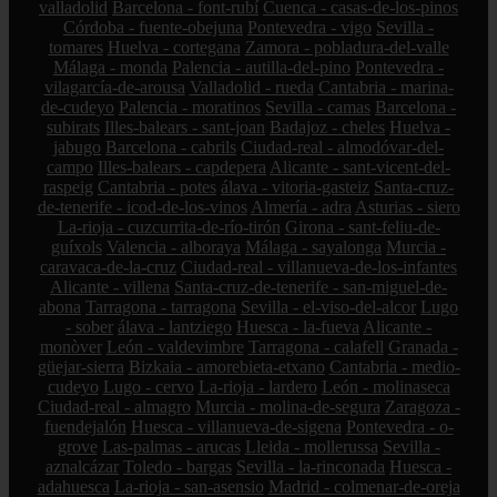
valladolid
Barcelona - font-rubí
Cuenca - casas-de-los-pinos
Córdoba - fuente-obejuna
Pontevedra - vigo
Sevilla -
tomares
Huelva - cortegana
Zamora - pobladura-del-valle
Málaga - monda
Palencia - autilla-del-pino
Pontevedra -
vilagarcía-de-arousa
Valladolid - rueda
Cantabria - marina-
de-cudeyo
Palencia - moratinos
Sevilla - camas
Barcelona -
subirats
Illes-balears - sant-joan
Badajoz - cheles
Huelva -
jabugo
Barcelona - cabrils
Ciudad-real - almodóvar-del-
campo
Illes-balears - capdepera
Alicante - sant-vicent-del-
raspeig
Cantabria - potes
álava - vitoria-gasteiz
Santa-cruz-
de-tenerife - icod-de-los-vinos
Almería - adra
Asturias - siero
La-rioja - cuzcurrita-de-río-tirón
Girona - sant-feliu-de-
guíxols
Valencia - alboraya
Málaga - sayalonga
Murcia -
caravaca-de-la-cruz
Ciudad-real - villanueva-de-los-infantes
Alicante - villena
Santa-cruz-de-tenerife - san-miguel-de-
abona
Tarragona - tarragona
Sevilla - el-viso-del-alcor
Lugo
- sober
álava - lantziego
Huesca - la-fueva
Alicante -
monòver
León - valdevimbre
Tarragona - calafell
Granada -
güejar-sierra
Bizkaia - amorebieta-etxano
Cantabria - medio-
cudeyo
Lugo - cervo
La-rioja - lardero
León - molinaseca
Ciudad-real - almagro
Murcia - molina-de-segura
Zaragoza -
fuendejalón
Huesca - villanueva-de-sigena
Pontevedra - o-
grove
Las-palmas - arucas
Lleida - mollerussa
Sevilla -
aznalcázar
Toledo - bargas
Sevilla - la-rinconada
Huesca -
adahuesca
La-rioja - san-asensio
Madrid - colmenar-de-oreja