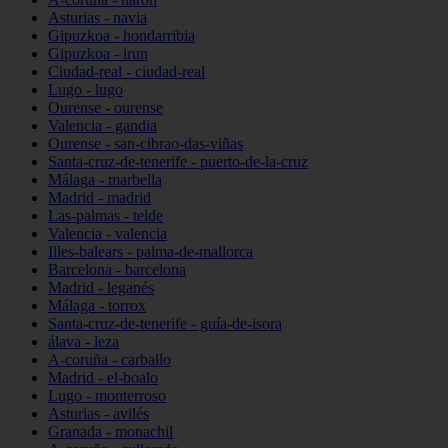
Asturias - navia
Gipuzkoa - hondarribia
Gipuzkoa - irun
Ciudad-real - ciudad-real
Lugo - lugo
Ourense - ourense
Valencia - gandia
Ourense - san-cibrao-das-viñas
Santa-cruz-de-tenerife - puerto-de-la-cruz
Málaga - marbella
Madrid - madrid
Las-palmas - telde
Valencia - valencia
Illes-balears - palma-de-mallorca
Barcelona - barcelona
Madrid - leganés
Málaga - torrox
Santa-cruz-de-tenerife - guía-de-isora
álava - leza
A-coruña - carballo
Madrid - el-boalo
Lugo - monterroso
Asturias - avilés
Granada - monachil