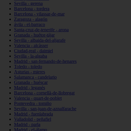
Sevilla - gerena
Barcelona - tordera
Barcelona - vilassar-de-mar
Zaragoza - alagón
ávila - el-barraco
Santa-cruz-de-tenerife - arona
Granada - huétor-tájar
Sevilla - albaida-del-aljarafe
Valencia - alcàsser
Ciudad-real - daimiel
Sevilla - la-algaba
Madrid - san-fernando-de-henares
Toledo - toledo
Asturias - mieres
Salamanca - candelario
Granada - huéscar
Madrid - leganés
Barcelona - cornellà-de-llobregat
Valencia - quart-de-poblet
Pontevedra - tomiño
Sevilla - san-juan-de-aznalfarache
Madrid - fuenlabrada
Valladolid - peñafiel
Madrid - parla
Madrid - el-álamo