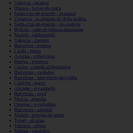
Valencia - picanya
Huesca - belver-de-cinca
Santa-cruz-de-tenerife - el-sauzal
Zaragoza - la-almunia-de-doña-godina
Santa-cruz-de-tenerife - los-realejos
Bizkaia - valle-de-trápaga-trapagaran
Madrid - valdemorillo
Valencia - manises
Barcelona - terrassa
Lleida - tremp
Asturias - villaviciosa
Huelva - trigueros
Girona - castelló-d39empúries
Barcelona - cardedeu
Barcelona - sant-quirze-del-vallès
Córdoba - baena
Alicante - el-campello
Barcelona - gavà
Murcia - abanilla
Ourense - o-carballiño
Barcelona - sabadell
Madrid - torrejón-de-ardoz
Teruel - alcorisa
Valencia - alfafar
Málaga - campillos