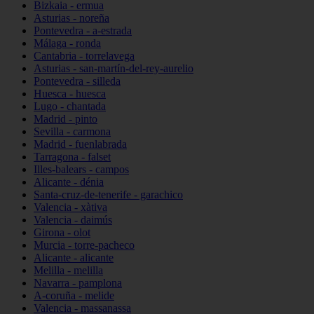
Bizkaia - ermua
Asturias - noreña
Pontevedra - a-estrada
Málaga - ronda
Cantabria - torrelavega
Asturias - san-martín-del-rey-aurelio
Pontevedra - silleda
Huesca - huesca
Lugo - chantada
Madrid - pinto
Sevilla - carmona
Madrid - fuenlabrada
Tarragona - falset
Illes-balears - campos
Alicante - dénia
Santa-cruz-de-tenerife - garachico
Valencia - xàtiva
Valencia - daimús
Girona - olot
Murcia - torre-pacheco
Alicante - alicante
Melilla - melilla
Navarra - pamplona
A-coruña - melide
Valencia - massanassa