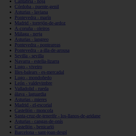
Cantabria - noja
Córdoba - puente-genil
Asturias - laviana
Pontevedra - marín
Madrid - torrejón-de-ardoz
A-coruña - oleiros
Málaga - nerja
Asturias - langreo
Pontevedra - ponteareas
Pontevedra - a-illa-de-arousa
Sevilla - sevilla
Navarra - estella-lizarra
Lugo - viveiro
Illes-balears - es-mercadal
Lugo - mondoñedo
León - valdevimbre
Valladolid - rueda
álava - laguardia
Asturias - mieres
Madrid - el-escorial
Castellón - moncofa
Santa-cruz-de-tenerife - los-llanos-de-aridane
Asturias - cangas-de-onís
Castellón - benicarló
Barcelona - sant-joan-despí