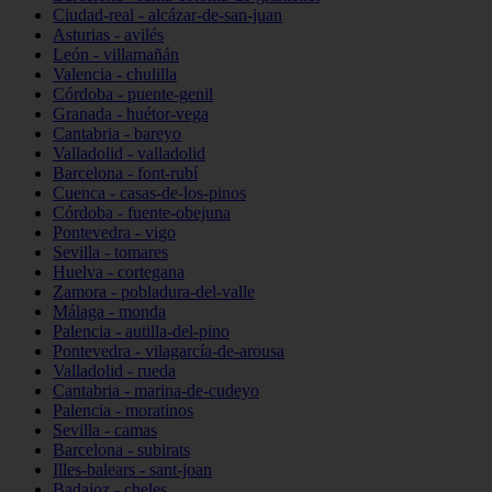
Ciudad-real - alcázar-de-san-juan
Asturias - avilés
León - villamañán
Valencia - chulilla
Córdoba - puente-genil
Granada - huétor-vega
Cantabria - bareyo
Valladolid - valladolid
Barcelona - font-rubí
Cuenca - casas-de-los-pinos
Córdoba - fuente-obejuna
Pontevedra - vigo
Sevilla - tomares
Huelva - cortegana
Zamora - pobladura-del-valle
Málaga - monda
Palencia - autilla-del-pino
Pontevedra - vilagarcía-de-arousa
Valladolid - rueda
Cantabria - marina-de-cudeyo
Palencia - moratinos
Sevilla - camas
Barcelona - subirats
Illes-balears - sant-joan
Badajoz - cheles