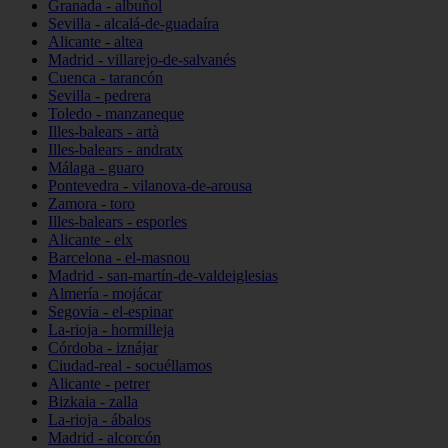
Granada - albuñol
Sevilla - alcalá-de-guadaíra
Alicante - altea
Madrid - villarejo-de-salvanés
Cuenca - tarancón
Sevilla - pedrera
Toledo - manzaneque
Illes-balears - artà
Illes-balears - andratx
Málaga - guaro
Pontevedra - vilanova-de-arousa
Zamora - toro
Illes-balears - esporles
Alicante - elx
Barcelona - el-masnou
Madrid - san-martín-de-valdeiglesias
Almería - mojácar
Segovia - el-espinar
La-rioja - hormilleja
Córdoba - iznájar
Ciudad-real - socuéllamos
Alicante - petrer
Bizkaia - zalla
La-rioja - ábalos
Madrid - alcorcón