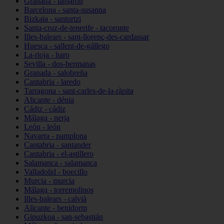
Granada - lanjarón
Barcelona - santa-susanna
Bizkaia - santurtzi
Santa-cruz-de-tenerife - tacoronte
Illes-balears - sant-llorenç-des-cardassar
Huesca - sallent-de-gállego
La-rioja - haro
Sevilla - dos-hermanas
Granada - salobreña
Cantabria - laredo
Tarragona - sant-carles-de-la-ràpita
Alicante - dénia
Cádiz - cádiz
Málaga - nerja
León - león
Navarra - pamplona
Cantabria - santander
Cantabria - el-astillero
Salamanca - salamanca
Valladolid - boecillo
Murcia - murcia
Málaga - torremolinos
Illes-balears - calvià
Alicante - benidorm
Gipuzkoa - san-sebastián