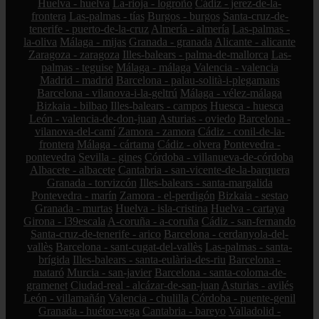
Huelva - huelva
La-rioja - logroño
Cádiz - jerez-de-la-
frontera
Las-palmas - tías
Burgos - burgos
Santa-cruz-de-
tenerife - puerto-de-la-cruz
Almería - almería
Las-palmas -
la-oliva
Málaga - mijas
Granada - granada
Alicante - alicante
Zaragoza - zaragoza
Illes-balears - palma-de-mallorca
Las-
palmas - teguise
Málaga - málaga
Valencia - valencia
Madrid - madrid
Barcelona - palau-solità-i-plegamans
Barcelona - vilanova-i-la-geltrú
Málaga - vélez-málaga
Bizkaia - bilbao
Illes-balears - campos
Huesca - huesca
León - valencia-de-don-juan
Asturias - oviedo
Barcelona -
vilanova-del-camí
Zamora - zamora
Cádiz - conil-de-la-
frontera
Málaga - cártama
Cádiz - olvera
Pontevedra -
pontevedra
Sevilla - gines
Córdoba - villanueva-de-córdoba
Albacete - albacete
Cantabria - san-vicente-de-la-barquera
Granada - torvizcón
Illes-balears - santa-margalida
Pontevedra - marín
Zamora - el-perdigón
Bizkaia - sestao
Granada - murtas
Huelva - isla-cristina
Huelva - cartaya
Girona - l39escala
A-coruña - a-coruña
Cádiz - san-fernando
Santa-cruz-de-tenerife - arico
Barcelona - cerdanyola-del-
vallès
Barcelona - sant-cugat-del-vallès
Las-palmas - santa-
brígida
Illes-balears - santa-eulària-des-riu
Barcelona -
mataró
Murcia - san-javier
Barcelona - santa-coloma-de-
gramenet
Ciudad-real - alcázar-de-san-juan
Asturias - avilés
León - villamañán
Valencia - chulilla
Córdoba - puente-genil
Granada - huétor-vega
Cantabria - bareyo
Valladolid -