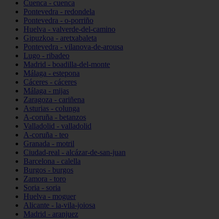
Cuenca - cuenca
Pontevedra - redondela
Pontevedra - o-porriño
Huelva - valverde-del-camino
Gipuzkoa - aretxabaleta
Pontevedra - vilanova-de-arousa
Lugo - ribadeo
Madrid - boadilla-del-monte
Málaga - estepona
Cáceres - cáceres
Málaga - mijas
Zaragoza - cariñena
Asturias - colunga
A-coruña - betanzos
Valladolid - valladolid
A-coruña - teo
Granada - motril
Ciudad-real - alcázar-de-san-juan
Barcelona - calella
Burgos - burgos
Zamora - toro
Soria - soria
Huelva - moguer
Alicante - la-vila-joiosa
Madrid - aranjuez