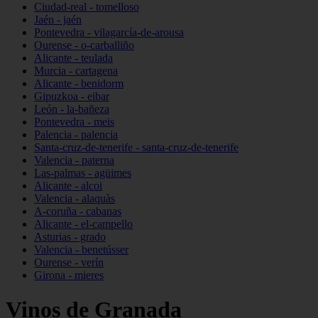
Ciudad-real - tomelloso
Jaén - jaén
Pontevedra - vilagarcía-de-arousa
Ourense - o-carballiño
Alicante - teulada
Murcia - cartagena
Alicante - benidorm
Gipuzkoa - eibar
León - la-bañeza
Pontevedra - meis
Palencia - palencia
Santa-cruz-de-tenerife - santa-cruz-de-tenerife
Valencia - paterna
Las-palmas - agüimes
Alicante - alcoi
Valencia - alaquàs
A-coruña - cabanas
Alicante - el-campello
Asturias - grado
Valencia - benetússer
Ourense - verín
Girona - mieres
Vinos de Granada