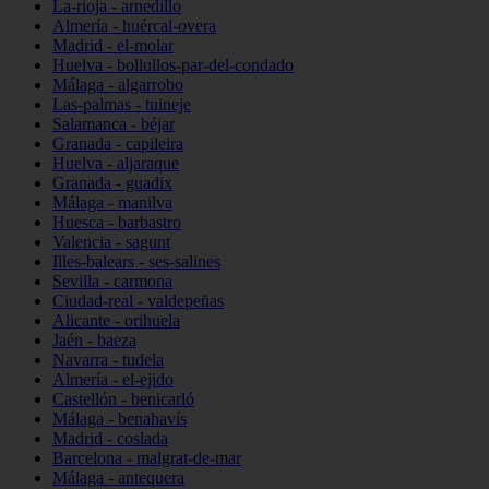
La-rioja - arnedillo
Almería - huércal-overa
Madrid - el-molar
Huelva - bollullos-par-del-condado
Málaga - algarrobo
Las-palmas - tuineje
Salamanca - béjar
Granada - capileira
Huelva - aljaraque
Granada - guadix
Málaga - manilva
Huesca - barbastro
Valencia - sagunt
Illes-balears - ses-salines
Sevilla - carmona
Ciudad-real - valdepeñas
Alicante - orihuela
Jaén - baeza
Navarra - tudela
Almería - el-ejido
Castellón - benicarló
Málaga - benahavís
Madrid - coslada
Barcelona - malgrat-de-mar
Málaga - antequera