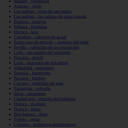
Málaga - fuengirola
Asturias - gijón
Las-palmas - vega-de-san-mateo
Las-palmas - las-palmas-de-gran-canaria
Badajoz - badajoz
Málaga - frigiliana
Huesca - jaca
Cantabria - cabezón-de-la-sal
Santa-cruz-de-tenerife - santiago-del-teide
Sevilla - valencina-de-la-concepción
León - san-andrés-del-rabanedo
Navarra - deierri
León - gusendos-de-los-oteros
Valladolid - mucientes
Segovia - fuentesoto
Navarra - lumbier
Cáceres - robledillo-de-gata
Tarragona - solivella
álava - samaniego
Ciudad-real - retuerta-del-bullaque
Huesca - el-grado
Huesca - graus
Illes-balears - ibiza
Toledo - orgaz
Córdoba - peñarroya-pueblonuevo