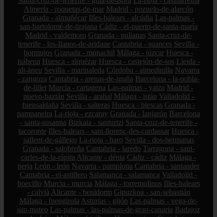
Santa-cruz-de-tenerife - guía-de-isora
La-rioja - casalarreina
Almería - roquetas-de-mar
Madrid - pozuelo-de-alarcón
Granada - almuñécar
Illes-balears - alcúdia
Las-palmas -
san-bartolomé-de-tirajana
Cádiz - el-puerto-de-santa-maría
Madrid - valdemoro
Granada - pulianas
Santa-cruz-de-
tenerife - los-llanos-de-aridane
Cantabria - suances
Sevilla -
bormujos
Granada - monachil
Málaga - júzcar
Huesca -
isábena
Huesca - alquézar
Huesca - castejón-de-sos
Lleida -
alt-àneu
Sevilla - marinaleda
Córdoba - almedinilla
Navarra
- zangoza
Cantabria - arenas-de-iguña
Barcelona - la-pobla-
de-lillet
Murcia - cartagena
Las-palmas - yaiza
Madrid -
nuevo-baztán
Sevilla - arahal
Málaga - istán
Valladolid -
fuensaldaña
Sevilla - salteras
Huesca - biescas
Granada -
pampaneira
La-rioja - ezcaray
Granada - lanjarón
Barcelona
- santa-susanna
Bizkaia - santurtzi
Santa-cruz-de-tenerife -
tacoronte
Illes-balears - sant-llorenç-des-cardassar
Huesca -
sallent-de-gállego
La-rioja - haro
Sevilla - dos-hermanas
Granada - salobreña
Cantabria - laredo
Tarragona - sant-
carles-de-la-ràpita
Alicante - dénia
Cádiz - cádiz
Málaga -
nerja
León - león
Navarra - pamplona
Cantabria - santander
Cantabria - el-astillero
Salamanca - salamanca
Valladolid -
boecillo
Murcia - murcia
Málaga - torremolinos
Illes-balears
- calvià
Alicante - benidorm
Gipuzkoa - san-sebastián
Málaga - fuengirola
Asturias - gijón
Las-palmas - vega-de-
san-mateo
Las-palmas - las-palmas-de-gran-canaria
Badajoz