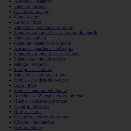
A-coruña - betanzos
Valencia - mislata
Cantabria - miengo
Granada - gor
La-rioja - tirgo
Valladolid - villanueva-de-duero
Santa-cruz-de-tenerife - santa-cruz-de-tenerife
Valencia - cullera
Castellón - castelló-de-la-plana
Alicante - guardamar-del-segura
Santa-cruz-de-tenerife - santa-úrsula
Salamanca - ciudad-rodrigo
Málaga - estepona
Tarragona - cambrils
Valladolid - laguna-de-duero
Sevilla - castilleja-de-la-cuesta
Lugo - lugo
Sevilla - mairena-del-aljarafe
Barcelona - l39hospitalet-de-llobregat
Huelva - palos-de-la-frontera
Navarra - berriozar
Burgos - lerma
Cantabria - corvera-de-toranzo
Cáceres - montánchez
Girona - blanes