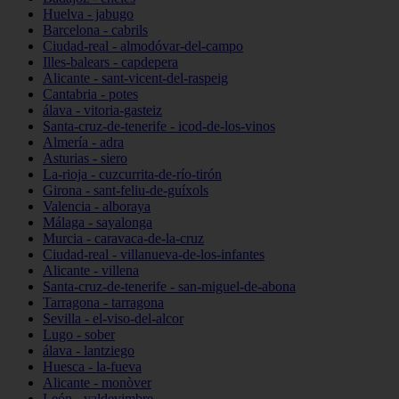
Huelva - jabugo
Barcelona - cabrils
Ciudad-real - almodóvar-del-campo
Illes-balears - capdepera
Alicante - sant-vicent-del-raspeig
Cantabria - potes
álava - vitoria-gasteiz
Santa-cruz-de-tenerife - icod-de-los-vinos
Almería - adra
Asturias - siero
La-rioja - cuzcurrita-de-río-tirón
Girona - sant-feliu-de-guíxols
Valencia - alboraya
Málaga - sayalonga
Murcia - caravaca-de-la-cruz
Ciudad-real - villanueva-de-los-infantes
Alicante - villena
Santa-cruz-de-tenerife - san-miguel-de-abona
Tarragona - tarragona
Sevilla - el-viso-del-alcor
Lugo - sober
álava - lantziego
Huesca - la-fueva
Alicante - monòver
León - valdevimbre