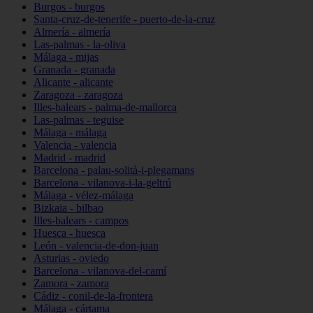
Burgos - burgos
Santa-cruz-de-tenerife - puerto-de-la-cruz
Almería - almería
Las-palmas - la-oliva
Málaga - mijas
Granada - granada
Alicante - alicante
Zaragoza - zaragoza
Illes-balears - palma-de-mallorca
Las-palmas - teguise
Málaga - málaga
Valencia - valencia
Madrid - madrid
Barcelona - palau-solità-i-plegamans
Barcelona - vilanova-i-la-geltrú
Málaga - vélez-málaga
Bizkaia - bilbao
Illes-balears - campos
Huesca - huesca
León - valencia-de-don-juan
Asturias - oviedo
Barcelona - vilanova-del-camí
Zamora - zamora
Cádiz - conil-de-la-frontera
Málaga - cártama