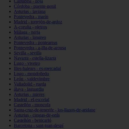
Cantabria - noja
Córdoba - puente-genil
Asturias - laviana
Pontevedra - marín
Madrid - torrejón-de-ardoz
A-coruña - oleiros
Málaga - nerja
Asturias - langreo
Pontevedra - ponteareas
Pontevedra - a-illa-de-arousa
Sevilla - sevilla
Navarra - estella-lizarra
Lugo - viveiro
Illes-balears - es-mercadal
Lugo - mondoñedo
León - valdevimbre
Valladolid - rueda
álava - laguardia
Asturias - mieres
Madrid - el-escorial
Castellón - moncofa
Santa-cruz-de-tenerife - los-llanos-de-aridane
Asturias - cangas-de-onís
Castellón - benicarló
Barcelona - sant-joan-despí