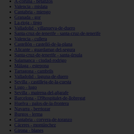
A-coruña - betanzos
Valencia - mislata
Cantabria - miengo
Granada - gor
La-rioja - tirgo
Valladolid - villanueva-de-duero
Santa-cruz-de-tenerife - santa-cruz-de-tenerife
Valencia - cullera
Castellón - castelló-de-la-plana
Alicante - guardamar-del-segura
Santa-cruz-de-tenerife - santa-úrsula
Salamanca - ciudad-rodrigo
Málaga - estepona
Tarragona - cambrils
Valladolid - laguna-de-duero
Sevilla - castilleja-de-la-cuesta
Lugo - lugo
Sevilla - mairena-del-aljarafe
Barcelona - l39hospitalet-de-llobregat
Huelva - palos-de-la-frontera
Navarra - berriozar
Burgos - lerma
Cantabria - corvera-de-toranzo
Cáceres - montánchez
Girona - blanes