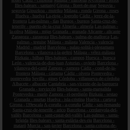
sóller
Cádiz - chipiona
Málaga - marbella
A-coruña - ferrol
Illes-balears - santanyí
Girona - lloret-de-mar
Segovia -
segovia
Gipuzkoa - mutriku
Málaga - ronda
Girona - roses
Huelva - huelva
La-rioja - logroño
Cádiz - jerez-de-la-
frontera
Las-palmas - tías
Burgos - burgos
Santa-cruz-de-
tenerife - puerto-de-la-cruz
Almería - almería
Las-palmas -
la-oliva
Málaga - mijas
Granada - granada
Alicante - alicante
Zaragoza - zaragoza
Illes-balears - palma-de-mallorca
Las-
palmas - teguise
Málaga - málaga
Valencia - valencia
Madrid - madrid
Barcelona - palau-solità-i-plegamans
Barcelona - vilanova-i-la-geltrú
Málaga - vélez-málaga
Bizkaia - bilbao
Illes-balears - campos
Huesca - huesca
León - valencia-de-don-juan
Asturias - oviedo
Barcelona -
vilanova-del-camí
Zamora - zamora
Cádiz - conil-de-la-
frontera
Málaga - cártama
Cádiz - olvera
Pontevedra -
pontevedra
Sevilla - gines
Córdoba - villanueva-de-córdoba
Albacete - albacete
Cantabria - san-vicente-de-la-barquera
Granada - torvizcón
Illes-balears - santa-margalida
Pontevedra - marín
Zamora - el-perdigón
Bizkaia - sestao
Granada - murtas
Huelva - isla-cristina
Huelva - cartaya
Girona - l39escala
A-coruña - a-coruña
Cádiz - san-fernando
Santa-cruz-de-tenerife - arico
Barcelona - cerdanyola-del-
vallès
Barcelona - sant-cugat-del-vallès
Las-palmas - santa-
brígida
Illes-balears - santa-eulària-des-riu
Barcelona -
mataró
Murcia - san-javier
Barcelona - santa-coloma-de-