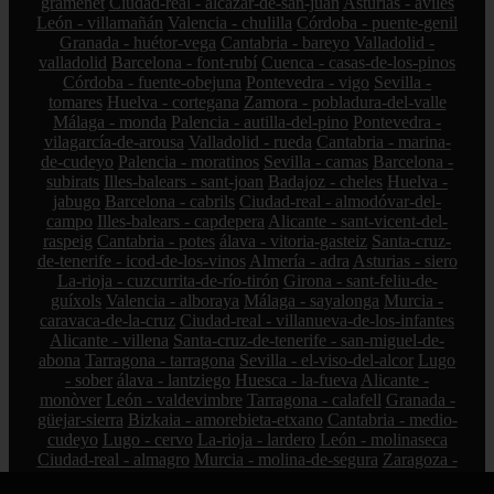
gramenet
Ciudad-real - alcázar-de-san-juan
Asturias - avilés
León - villamañán
Valencia - chulilla
Córdoba - puente-genil
Granada - huétor-vega
Cantabria - bareyo
Valladolid -
valladolid
Barcelona - font-rubí
Cuenca - casas-de-los-pinos
Córdoba - fuente-obejuna
Pontevedra - vigo
Sevilla -
tomares
Huelva - cortegana
Zamora - pobladura-del-valle
Málaga - monda
Palencia - autilla-del-pino
Pontevedra -
vilagarcía-de-arousa
Valladolid - rueda
Cantabria - marina-
de-cudeyo
Palencia - moratinos
Sevilla - camas
Barcelona -
subirats
Illes-balears - sant-joan
Badajoz - cheles
Huelva -
jabugo
Barcelona - cabrils
Ciudad-real - almodóvar-del-
campo
Illes-balears - capdepera
Alicante - sant-vicent-del-
raspeig
Cantabria - potes
álava - vitoria-gasteiz
Santa-cruz-
de-tenerife - icod-de-los-vinos
Almería - adra
Asturias - siero
La-rioja - cuzcurrita-de-río-tirón
Girona - sant-feliu-de-
guíxols
Valencia - alboraya
Málaga - sayalonga
Murcia -
caravaca-de-la-cruz
Ciudad-real - villanueva-de-los-infantes
Alicante - villena
Santa-cruz-de-tenerife - san-miguel-de-
abona
Tarragona - tarragona
Sevilla - el-viso-del-alcor
Lugo
- sober
álava - lantziego
Huesca - la-fueva
Alicante -
monòver
León - valdevimbre
Tarragona - calafell
Granada -
güejar-sierra
Bizkaia - amorebieta-etxano
Cantabria - medio-
cudeyo
Lugo - cervo
La-rioja - lardero
León - molinaseca
Ciudad-real - almagro
Murcia - molina-de-segura
Zaragoza -
fuendejalón
Huesca - villanueva-de-sigena
Pontevedra - o-