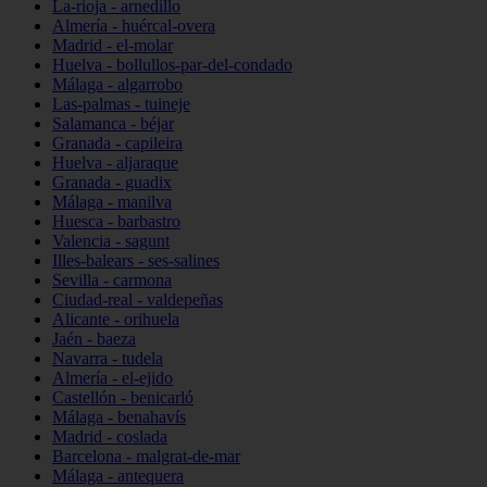
La-rioja - arnedillo
Almería - huércal-overa
Madrid - el-molar
Huelva - bollullos-par-del-condado
Málaga - algarrobo
Las-palmas - tuineje
Salamanca - béjar
Granada - capileira
Huelva - aljaraque
Granada - guadix
Málaga - manilva
Huesca - barbastro
Valencia - sagunt
Illes-balears - ses-salines
Sevilla - carmona
Ciudad-real - valdepeñas
Alicante - orihuela
Jaén - baeza
Navarra - tudela
Almería - el-ejido
Castellón - benicarló
Málaga - benahavís
Madrid - coslada
Barcelona - malgrat-de-mar
Málaga - antequera