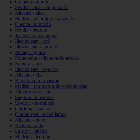
Granada - albuñol
Sevilla - alcalá-de-guadaíra
Alicante - altea
Madrid - villarejo-de-salvanés
Cuenca - tarancón
Sevilla - pedrera
Toledo - manzaneque
Illes-balears - artà
Illes-balears - andratx
Málaga - guaro
Pontevedra - vilanova-de-arousa
Zamora - toro
Illes-balears - esporles
Alicante - elx
Barcelona - el-masnou
Madrid - san-martín-de-valdeiglesias
Almería - mojácar
Segovia - el-espinar
La-rioja - hormilleja
Córdoba - iznájar
Ciudad-real - socuéllamos
Alicante - petrer
Bizkaia - zalla
La-rioja - ábalos
Madrid - alcorcón