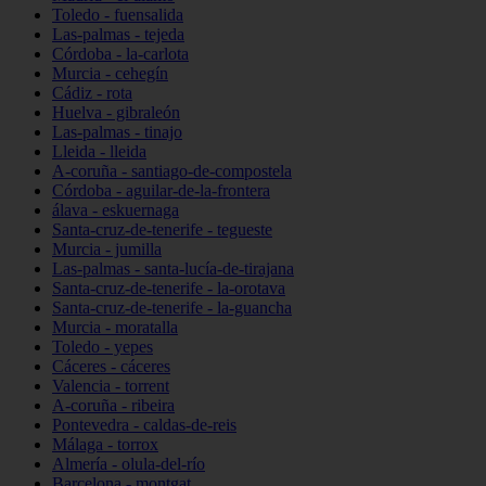
Toledo - fuensalida
Las-palmas - tejeda
Córdoba - la-carlota
Murcia - cehegín
Cádiz - rota
Huelva - gibraleón
Las-palmas - tinajo
Lleida - lleida
A-coruña - santiago-de-compostela
Córdoba - aguilar-de-la-frontera
álava - eskuernaga
Santa-cruz-de-tenerife - tegueste
Murcia - jumilla
Las-palmas - santa-lucía-de-tirajana
Santa-cruz-de-tenerife - la-orotava
Santa-cruz-de-tenerife - la-guancha
Murcia - moratalla
Toledo - yepes
Cáceres - cáceres
Valencia - torrent
A-coruña - ribeira
Pontevedra - caldas-de-reis
Málaga - torrox
Almería - olula-del-río
Barcelona - montgat