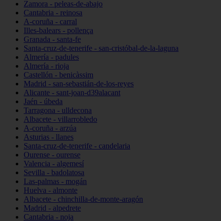
Zamora - peleas-de-abajo
Cantabria - reinosa
A-coruña - carral
Illes-balears - pollença
Granada - santa-fe
Santa-cruz-de-tenerife - san-cristóbal-de-la-laguna
Almería - padules
Almería - rioja
Castellón - benicàssim
Madrid - san-sebastián-de-los-reyes
Alicante - sant-joan-d39alacant
Jaén - úbeda
Tarragona - ulldecona
Albacete - villarrobledo
A-coruña - arzúa
Asturias - llanes
Santa-cruz-de-tenerife - candelaria
Ourense - ourense
Valencia - algemesí
Sevilla - badolatosa
Las-palmas - mogán
Huelva - almonte
Albacete - chinchilla-de-monte-aragón
Madrid - alpedrete
Cantabria - noja