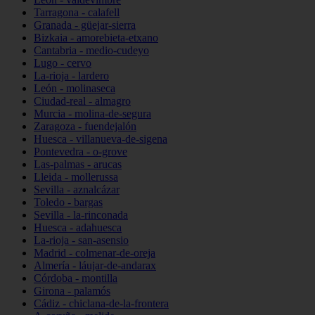
Tarragona - calafell
Granada - güejar-sierra
Bizkaia - amorebieta-etxano
Cantabria - medio-cudeyo
Lugo - cervo
La-rioja - lardero
León - molinaseca
Ciudad-real - almagro
Murcia - molina-de-segura
Zaragoza - fuendejalón
Huesca - villanueva-de-sigena
Pontevedra - o-grove
Las-palmas - arucas
Lleida - mollerussa
Sevilla - aznalcázar
Toledo - bargas
Sevilla - la-rinconada
Huesca - adahuesca
La-rioja - san-asensio
Madrid - colmenar-de-oreja
Almería - láujar-de-andarax
Córdoba - montilla
Girona - palamós
Cádiz - chiclana-de-la-frontera