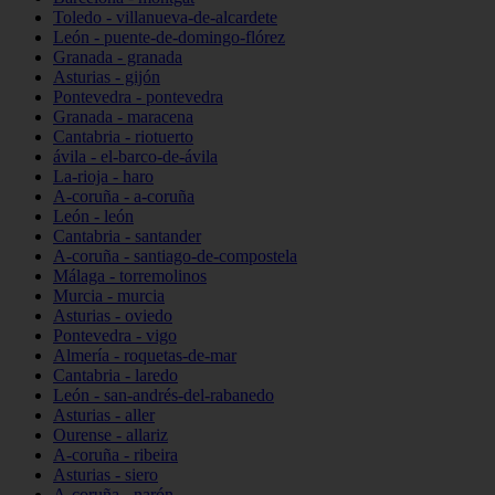
Toledo - villanueva-de-alcardete
León - puente-de-domingo-flórez
Granada - granada
Asturias - gijón
Pontevedra - pontevedra
Granada - maracena
Cantabria - riotuerto
ávila - el-barco-de-ávila
La-rioja - haro
A-coruña - a-coruña
León - león
Cantabria - santander
A-coruña - santiago-de-compostela
Málaga - torremolinos
Murcia - murcia
Asturias - oviedo
Pontevedra - vigo
Almería - roquetas-de-mar
Cantabria - laredo
León - san-andrés-del-rabanedo
Asturias - aller
Ourense - allariz
A-coruña - ribeira
Asturias - siero
A-coruña - narón