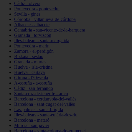
Cádiz - olvera
Pontevedra - pontevedra
Sevilla - gines
Córdoba - villanueva-de-córdoba
Albacete - albacete
Cantabria - san-vicente-de-la-barquera
Granada - torvizcón
Illes-balears - santa-margalida
Pontevedra - marín
Zamora - el-perdigón
Bizkaia - sestao
Granada - murtas
Huelva - isla-cristina
Huelva - cartaya
Girona - l39escala
A-coruña - a-coruña
Cádiz - san-fernando
Santa-cruz-de-tenerife - arico
Barcelona - cerdanyola-del-vallès
Barcelona - sant-cugat-del-vallès
Las-palmas - santa-brígida
Illes-balears - santa-eulària-des-riu
Barcelona - mataró
Murcia - san-javier
Barcelona - santa-coloma-de-gramenet