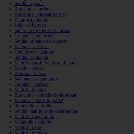
Sevilla - gerena
Barcelona - tordera
Barcelona - vilassar-de-mar
Zaragoza - alagón
ávila - el-barraco
Santa-cruz-de-tenerife - arona
Granada - huétor-tájar
Sevilla - albaida-del-aljarafe
Valencia - alcàsser
Ciudad-real - daimiel
Sevilla - la-algaba
Madrid - san-fernando-de-henares
Toledo - toledo
Asturias - mieres
Salamanca - candelario
Granada - huéscar
Madrid - leganés
Barcelona - cornellà-de-llobregat
Valencia - quart-de-poblet
Pontevedra - tomiño
Sevilla - san-juan-de-aznalfarache
Madrid - fuenlabrada
Valladolid - peñafiel
Madrid - parla
Madrid - el-álamo