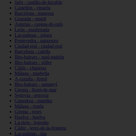
Jaén - castillo-de-locubín
Castellón - vinaròs
Barcelona - manresa
Granada - motril
Asturias - cangas-de-onís
León - ponferrada
Las-palmas - pájara
Pontevedra - sanxenxo
Ciudad-real - ciudad-real
Barcelona - calella
Illes-balears - maó-mahón
Illes-balears - sóller
Cádiz - chipiona
Málaga - marbella
A-coruña - ferrol
Illes-balears - santanyí
Girona - lloret-de-mar
Segovia - segovia
Gipuzkoa - mutriku
Málaga - ronda
Girona - roses
Huelva - huelva
La-rioja - logroño
Cádiz - jerez-de-la-frontera
Las-palmas - tías