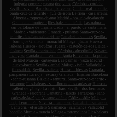
bulgaria
comprar
espana
tipo
vinos
Córdoba - córdoba
Sevilla - sevilla
Barcelona - barcelona
Ciudad-real - montiel
Santa-cruz-de-tenerife - guía-de-isora
La-rioja - casalarreina
Almería - roquetas-de-mar
Madrid - pozuelo-de-alarcón
Granada - almuñécar
Illes-balears - alcúdia
Las-palmas -
san-bartolomé-de-tirajana
Cádiz - el-puerto-de-santa-maría
Madrid - valdemoro
Granada - pulianas
Santa-cruz-de-
tenerife - los-llanos-de-aridane
Cantabria - suances
Sevilla -
bormujos
Granada - monachil
Málaga - júzcar
Huesca -
isábena
Huesca - alquézar
Huesca - castejón-de-sos
Lleida -
alt-àneu
Sevilla - marinaleda
Córdoba - almedinilla
Navarra
- zangoza
Cantabria - arenas-de-iguña
Barcelona - la-pobla-
de-lillet
Murcia - cartagena
Las-palmas - yaiza
Madrid -
nuevo-baztán
Sevilla - arahal
Málaga - istán
Valladolid -
fuensaldaña
Sevilla - salteras
Huesca - biescas
Granada -
pampaneira
La-rioja - ezcaray
Granada - lanjarón
Barcelona
- santa-susanna
Bizkaia - santurtzi
Santa-cruz-de-tenerife -
tacoronte
Illes-balears - sant-llorenç-des-cardassar
Huesca -
sallent-de-gállego
La-rioja - haro
Sevilla - dos-hermanas
Granada - salobreña
Cantabria - laredo
Tarragona - sant-
carles-de-la-ràpita
Alicante - dénia
Cádiz - cádiz
Málaga -
nerja
León - león
Navarra - pamplona
Cantabria - santander
Cantabria - el-astillero
Salamanca - salamanca
Valladolid -
boecillo
Murcia - murcia
Málaga - torremolinos
Illes-balears
- calvià
Alicante - benidorm
Gipuzkoa - san-sebastián