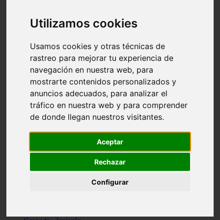
Santa-cruz-de-tenerife - los-llanos-de-aridane
Cantabria - suances
Utilizamos cookies
Sevilla - bormujos
Granada - monachil
Málaga - júzcar
Usamos cookies y otras técnicas de
Huesca - isábena
rastreo para mejorar tu experiencia de
Huesca - alquézar
navegación en nuestra web, para
Huesca - castejón-de-sos
Lleida - alt-àneu
mostrarte contenidos personalizados y
Sevilla - marinaleda
anuncios adecuados, para analizar el
Córdoba - almedinilla
tráfico en nuestra web y para comprender
Navarra - zangoza
Cantabria - arenas-de-iguña
de donde llegan nuestros visitantes.
Barcelona - la-pobla-de-lillet
Murcia - cartagena
Las-palmas - yaiza
Aceptar
Madrid - nuevo-baztán
Sevilla - arahal
Rechazar
Málaga - istán
Valladolid - fuensaldaña
Configurar
Sevilla - salteras
Huesca - biescas
Granada - pampaneira
La-rioja - ezcaray