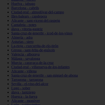
Huelva - jabugo
Barcelona - cabrils
Ciudad-real - almodóvar-del-campo
Illes-balears - capdepera
Alicante - sant-vicent-del-raspeig
Cantabria - potes
álava - vitoria-gasteiz
Santa-cruz-de-tenerife - icod-de-los-vinos
Almería - adra
Asturias - siero
La-rioja - cuzcurrita-de-río-tirón
Girona - sant-feliu-de-guíxols
Valencia - alboraya
Málaga - sayalonga
Murcia - caravaca-de-la-cruz
Ciudad-real - villanueva-de-los-infantes
Alicante - villena
Santa-cruz-de-tenerife - san-miguel-de-abona
Tarragona - tarragona
Sevilla - el-viso-del-alcor
Lugo - sober
álava - lantziego
Huesca - la-fueva
Alicante - monòver
León - valdevimbre