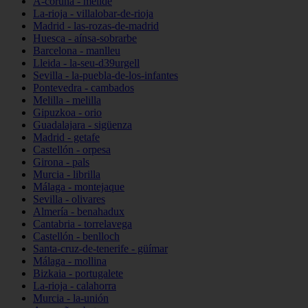
A-coruña - melide
La-rioja - villalobar-de-rioja
Madrid - las-rozas-de-madrid
Huesca - aínsa-sobrarbe
Barcelona - manlleu
Lleida - la-seu-d39urgell
Sevilla - la-puebla-de-los-infantes
Pontevedra - cambados
Melilla - melilla
Gipuzkoa - orio
Guadalajara - sigüenza
Madrid - getafe
Castellón - orpesa
Girona - pals
Murcia - librilla
Málaga - montejaque
Sevilla - olivares
Almería - benahadux
Cantabria - torrelavega
Castellón - benlloch
Santa-cruz-de-tenerife - güímar
Málaga - mollina
Bizkaia - portugalete
La-rioja - calahorra
Murcia - la-unión