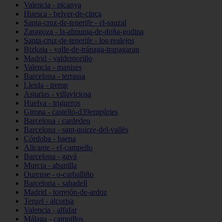
Valencia - picanya
Huesca - belver-de-cinca
Santa-cruz-de-tenerife - el-sauzal
Zaragoza - la-almunia-de-doña-godina
Santa-cruz-de-tenerife - los-realejos
Bizkaia - valle-de-trápaga-trapagaran
Madrid - valdemorillo
Valencia - manises
Barcelona - terrassa
Lleida - tremp
Asturias - villaviciosa
Huelva - trigueros
Girona - castelló-d39empúries
Barcelona - cardedeu
Barcelona - sant-quirze-del-vallès
Córdoba - baena
Alicante - el-campello
Barcelona - gavà
Murcia - abanilla
Ourense - o-carballiño
Barcelona - sabadell
Madrid - torrejón-de-ardoz
Teruel - alcorisa
Valencia - alfafar
Málaga - campillos