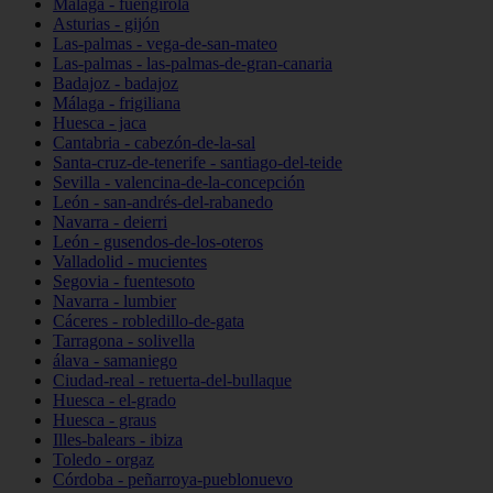
Málaga - fuengirola
Asturias - gijón
Las-palmas - vega-de-san-mateo
Las-palmas - las-palmas-de-gran-canaria
Badajoz - badajoz
Málaga - frigiliana
Huesca - jaca
Cantabria - cabezón-de-la-sal
Santa-cruz-de-tenerife - santiago-del-teide
Sevilla - valencina-de-la-concepción
León - san-andrés-del-rabanedo
Navarra - deierri
León - gusendos-de-los-oteros
Valladolid - mucientes
Segovia - fuentesoto
Navarra - lumbier
Cáceres - robledillo-de-gata
Tarragona - solivella
álava - samaniego
Ciudad-real - retuerta-del-bullaque
Huesca - el-grado
Huesca - graus
Illes-balears - ibiza
Toledo - orgaz
Córdoba - peñarroya-pueblonuevo