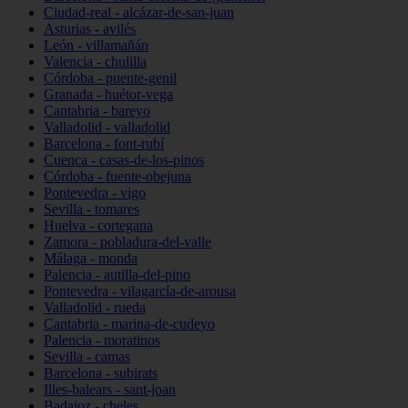
Ciudad-real - alcázar-de-san-juan
Asturias - avilés
León - villamañán
Valencia - chulilla
Córdoba - puente-genil
Granada - huétor-vega
Cantabria - bareyo
Valladolid - valladolid
Barcelona - font-rubí
Cuenca - casas-de-los-pinos
Córdoba - fuente-obejuna
Pontevedra - vigo
Sevilla - tomares
Huelva - cortegana
Zamora - pobladura-del-valle
Málaga - monda
Palencia - autilla-del-pino
Pontevedra - vilagarcía-de-arousa
Valladolid - rueda
Cantabria - marina-de-cudeyo
Palencia - moratinos
Sevilla - camas
Barcelona - subirats
Illes-balears - sant-joan
Badajoz - cheles