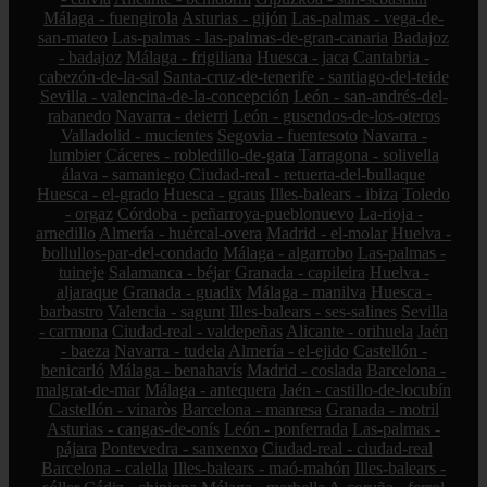
Málaga - fuengirola
Asturias - gijón
Las-palmas - vega-de-
san-mateo
Las-palmas - las-palmas-de-gran-canaria
Badajoz
- badajoz
Málaga - frigiliana
Huesca - jaca
Cantabria -
cabezón-de-la-sal
Santa-cruz-de-tenerife - santiago-del-teide
Sevilla - valencina-de-la-concepción
León - san-andrés-del-
rabanedo
Navarra - deierri
León - gusendos-de-los-oteros
Valladolid - mucientes
Segovia - fuentesoto
Navarra -
lumbier
Cáceres - robledillo-de-gata
Tarragona - solivella
álava - samaniego
Ciudad-real - retuerta-del-bullaque
Huesca - el-grado
Huesca - graus
Illes-balears - ibiza
Toledo
- orgaz
Córdoba - peñarroya-pueblonuevo
La-rioja -
arnedillo
Almería - huércal-overa
Madrid - el-molar
Huelva -
bollullos-par-del-condado
Málaga - algarrobo
Las-palmas -
tuineje
Salamanca - béjar
Granada - capileira
Huelva -
aljaraque
Granada - guadix
Málaga - manilva
Huesca -
barbastro
Valencia - sagunt
Illes-balears - ses-salines
Sevilla
- carmona
Ciudad-real - valdepeñas
Alicante - orihuela
Jaén
- baeza
Navarra - tudela
Almería - el-ejido
Castellón -
benicarló
Málaga - benahavís
Madrid - coslada
Barcelona -
malgrat-de-mar
Málaga - antequera
Jaén - castillo-de-locubín
Castellón - vinaròs
Barcelona - manresa
Granada - motril
Asturias - cangas-de-onís
León - ponferrada
Las-palmas -
pájara
Pontevedra - sanxenxo
Ciudad-real - ciudad-real
Barcelona - calella
Illes-balears - maó-mahón
Illes-balears -