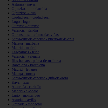
Asturias - navia
Gipuzkoa - hondarribia
Gipuzkoa - irun
Ciudad-real - ciudad-real
Lugo - lugo
Ourense - ourense
Valencia - gandia
Ourense - san-cibrao-das-viñas
Santa-cruz-de-tenerife - puerto-de-la-cruz
Málaga - marbella
Madrid - madrid
Las-palmas - telde
Valencia - valencia
Illes-balears - palma-de-mallorca
Barcelona - barcelona
Madrid - leganés
Málaga - torrox
Santa-cruz-de-tenerife - guía-de-isora
álava - leza
A-coruña - carballo
Madrid - el-boalo
Lugo - monterroso
Asturias - avilés
Granada - monachil