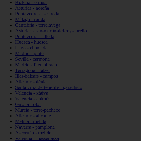
Bizkaia - ermua
Asturias - noreña
Pontevedra - a-estrada
Málaga - ronda
Cantabria - torrelavega
Asturias - san-martín-del-rey-aurelio
Pontevedra - silleda
Huesca - huesca
Lugo - chantada
Madrid - pinto
Sevilla - carmona
Madrid - fuenlabrada
Tarragona - falset
Illes-balears - campos
Alicante - dénia
Santa-cruz-de-tenerife - garachico
Valencia - xàtiva
Valencia - daimús
Girona - olot
Murcia - torre-pacheco
Alicante - alicante
Melilla - melilla
Navarra - pamplona
A-coruña - melide
Valencia - massanassa