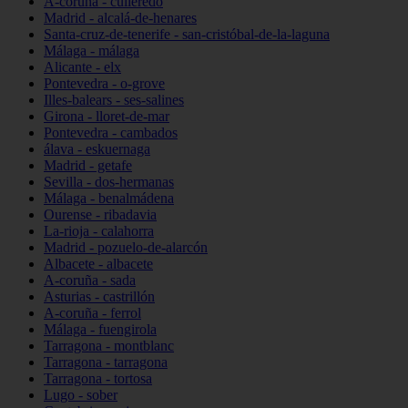
A-coruña - culleredo
Madrid - alcalá-de-henares
Santa-cruz-de-tenerife - san-cristóbal-de-la-laguna
Málaga - málaga
Alicante - elx
Pontevedra - o-grove
Illes-balears - ses-salines
Girona - lloret-de-mar
Pontevedra - cambados
álava - eskuernaga
Madrid - getafe
Sevilla - dos-hermanas
Málaga - benalmádena
Ourense - ribadavia
La-rioja - calahorra
Madrid - pozuelo-de-alarcón
Albacete - albacete
A-coruña - sada
Asturias - castrillón
A-coruña - ferrol
Málaga - fuengirola
Tarragona - montblanc
Tarragona - tarragona
Tarragona - tortosa
Lugo - sober