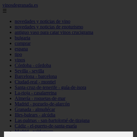
vinosdegranada.es
☰
novedades y noticias de vino
novedades y noticias de enoturismo
antiguo vaso para catar vinos crucigrama
bulgaria
comprar
espana
tipo
vinos
Córdoba - córdoba
Sevilla - sevilla
Barcelona - barcelona
Ciudad-real - montiel
Santa-cruz-de-tenerife - guía-de-isora
La-rioja - casalarreina
Almería - roquetas-de-mar
Madrid - pozuelo-de-alarcón
Granada - almuñécar
Illes-balears - alcúdia
Las-palmas - san-bartolomé-de-tirajana
Cádiz - el-puerto-de-santa-maría
Madrid - valdemoro
Granada - pulianas