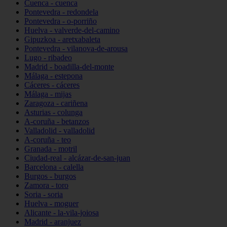
Cuenca - cuenca
Pontevedra - redondela
Pontevedra - o-porriño
Huelva - valverde-del-camino
Gipuzkoa - aretxabaleta
Pontevedra - vilanova-de-arousa
Lugo - ribadeo
Madrid - boadilla-del-monte
Málaga - estepona
Cáceres - cáceres
Málaga - mijas
Zaragoza - cariñena
Asturias - colunga
A-coruña - betanzos
Valladolid - valladolid
A-coruña - teo
Granada - motril
Ciudad-real - alcázar-de-san-juan
Barcelona - calella
Burgos - burgos
Zamora - toro
Soria - soria
Huelva - moguer
Alicante - la-vila-joiosa
Madrid - aranjuez