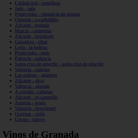
Ciudad-real - tomelloso
Jaén - jaén
Pontevedra - vilagarcía-de-arousa
Ourense - o-carballiño
Alicante - teulada
Murcia - cartagena
Alicante - benidorm
Gipuzkoa - eibar
León - la-bañeza
Pontevedra - meis
Palencia - palencia
Santa-cruz-de-tenerife - santa-cruz-de-tenerife
Valencia - paterna
Las-palmas - agüimes
Alicante - alcoi
Valencia - alaquàs
A-coruña - cabanas
Alicante - el-campello
Asturias - grado
Valencia - benetússer
Ourense - verín
Girona - mieres
Vinos de Granada