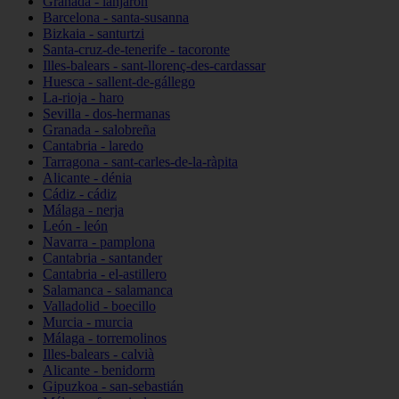
Granada - lanjarón
Barcelona - santa-susanna
Bizkaia - santurtzi
Santa-cruz-de-tenerife - tacoronte
Illes-balears - sant-llorenç-des-cardassar
Huesca - sallent-de-gállego
La-rioja - haro
Sevilla - dos-hermanas
Granada - salobreña
Cantabria - laredo
Tarragona - sant-carles-de-la-ràpita
Alicante - dénia
Cádiz - cádiz
Málaga - nerja
León - león
Navarra - pamplona
Cantabria - santander
Cantabria - el-astillero
Salamanca - salamanca
Valladolid - boecillo
Murcia - murcia
Málaga - torremolinos
Illes-balears - calvià
Alicante - benidorm
Gipuzkoa - san-sebastián