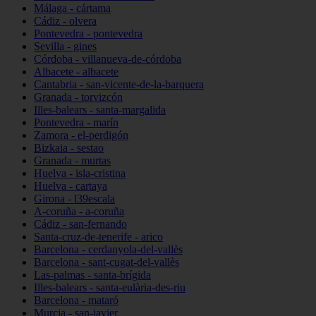
Málaga - cártama
Cádiz - olvera
Pontevedra - pontevedra
Sevilla - gines
Córdoba - villanueva-de-córdoba
Albacete - albacete
Cantabria - san-vicente-de-la-barquera
Granada - torvizcón
Illes-balears - santa-margalida
Pontevedra - marín
Zamora - el-perdigón
Bizkaia - sestao
Granada - murtas
Huelva - isla-cristina
Huelva - cartaya
Girona - l39escala
A-coruña - a-coruña
Cádiz - san-fernando
Santa-cruz-de-tenerife - arico
Barcelona - cerdanyola-del-vallès
Barcelona - sant-cugat-del-vallès
Las-palmas - santa-brígida
Illes-balears - santa-eulària-des-riu
Barcelona - mataró
Murcia - san-javier