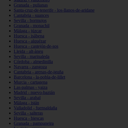
Granada - pulianas
Santa-cruz-de-tenerife - los-llanos-de-aridane
Cantabria - suances
Sevilla - bormujos
Granada - monachil
Málaga - júzcar
Huesca - isábena
Huesca - alquézar
Huesca - castejón-de-sos
Lleida - alt-àneu
Sevilla - marinaleda
Córdoba - almedinilla
Navarra - zangoza
Cantabria - arenas-de-iguña
Barcelona - la-pobla-de-lillet
Murcia - cartagena
Las-palmas - yaiza
Madrid - nuevo-baztán
Sevilla - arahal
Málaga - istán
Valladolid - fuensaldaña
Sevilla - salteras
Huesca - biescas
Granada - pampaneira