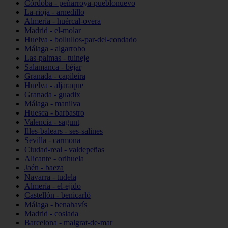
Córdoba - peñarroya-pueblonuevo
La-rioja - arnedillo
Almería - huércal-overa
Madrid - el-molar
Huelva - bollullos-par-del-condado
Málaga - algarrobo
Las-palmas - tuineje
Salamanca - béjar
Granada - capileira
Huelva - aljaraque
Granada - guadix
Málaga - manilva
Huesca - barbastro
Valencia - sagunt
Illes-balears - ses-salines
Sevilla - carmona
Ciudad-real - valdepeñas
Alicante - orihuela
Jaén - baeza
Navarra - tudela
Almería - el-ejido
Castellón - benicarló
Málaga - benahavís
Madrid - coslada
Barcelona - malgrat-de-mar