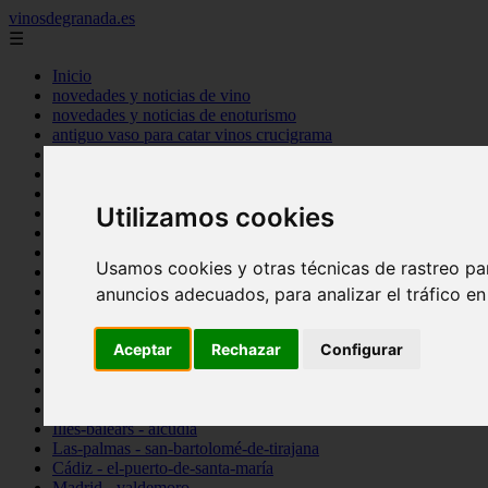
vinosdegranada.es
☰
Inicio
novedades y noticias de vino
novedades y noticias de enoturismo
antiguo vaso para catar vinos crucigrama
bulgaria
comprar
espana
Utilizamos cookies
tipo
vinos
Córdoba - córdoba
Usamos cookies y otras técnicas de rastreo pa
Sevilla - sevilla
Barcelona - barcelona
anuncios adecuados, para analizar el tráfico e
Ciudad-real - montiel
Santa-cruz-de-tenerife - guía-de-isora
Aceptar
Rechazar
Configurar
La-rioja - casalarreina
Almería - roquetas-de-mar
Madrid - pozuelo-de-alarcón
Granada - almuñécar
Illes-balears - alcúdia
Las-palmas - san-bartolomé-de-tirajana
Cádiz - el-puerto-de-santa-maría
Madrid - valdemoro