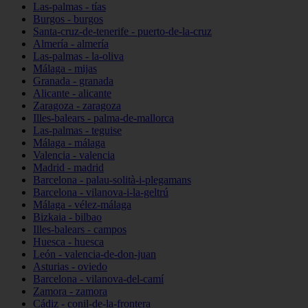
Las-palmas - tías
Burgos - burgos
Santa-cruz-de-tenerife - puerto-de-la-cruz
Almería - almería
Las-palmas - la-oliva
Málaga - mijas
Granada - granada
Alicante - alicante
Zaragoza - zaragoza
Illes-balears - palma-de-mallorca
Las-palmas - teguise
Málaga - málaga
Valencia - valencia
Madrid - madrid
Barcelona - palau-solità-i-plegamans
Barcelona - vilanova-i-la-geltrú
Málaga - vélez-málaga
Bizkaia - bilbao
Illes-balears - campos
Huesca - huesca
León - valencia-de-don-juan
Asturias - oviedo
Barcelona - vilanova-del-camí
Zamora - zamora
Cádiz - conil-de-la-frontera