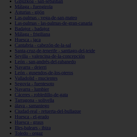
Gipuzkoa - san-sebastián
Málaga - fuengirola
Asturias - gijón
Las-palmas - vega-de-san-mateo
Las-palmas - las-palmas-de-gran-canaria
Badajoz - badajoz
Málaga - frigiliana
Huesca - jaca
Cantabria - cabezón-de-la-sal
Santa-cruz-de-tenerife - santiago-del-teide
Sevilla - valencina-de-la-concepción
León - san-andrés-del-rabanedo
Navarra - deierri
León - gusendos-de-los-oteros
Valladolid - mucientes
Segovia - fuentesoto
Navarra - lumbier
Cáceres - robledillo-de-gata
Tarragona - solivella
álava - samaniego
Ciudad-real - retuerta-del-bullaque
Huesca - el-grado
Huesca - graus
Illes-balears - ibiza
Toledo - orgaz