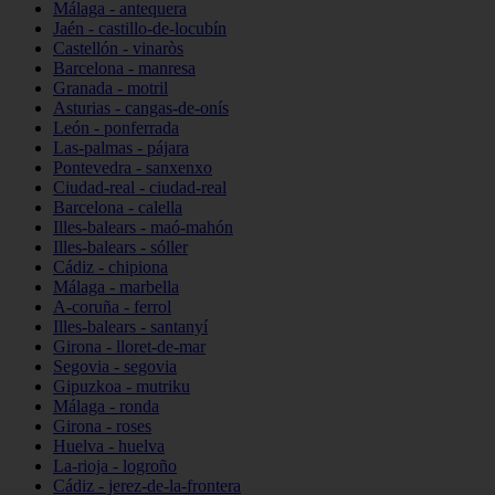
Málaga - antequera
Jaén - castillo-de-locubín
Castellón - vinaròs
Barcelona - manresa
Granada - motril
Asturias - cangas-de-onís
León - ponferrada
Las-palmas - pájara
Pontevedra - sanxenxo
Ciudad-real - ciudad-real
Barcelona - calella
Illes-balears - maó-mahón
Illes-balears - sóller
Cádiz - chipiona
Málaga - marbella
A-coruña - ferrol
Illes-balears - santanyí
Girona - lloret-de-mar
Segovia - segovia
Gipuzkoa - mutriku
Málaga - ronda
Girona - roses
Huelva - huelva
La-rioja - logroño
Cádiz - jerez-de-la-frontera