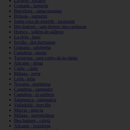
La-rioja - ezcaray
Granada - lanjarón
Barcelona - santa-susanna
Bizkaia - santurtzi
Santa-cruz-de-tenerife - tacoronte
Illes-balears - sant-llorenç-des-cardassar
Huesca - sallent-de-gállego
La-rioja - haro
Sevilla - dos-hermanas
Granada - salobreña
Cantabria - laredo
Tarragona - sant-carles-de-la-ràpita
Alicante - dénia
Cádiz - cádiz
Málaga - nerja
León - león
Navarra - pamplona
Cantabria - santander
Cantabria - el-astillero
Salamanca - salamanca
Valladolid - boecillo
Murcia - murcia
Málaga - torremolinos
Illes-balears - calvià
Alicante - benidorm