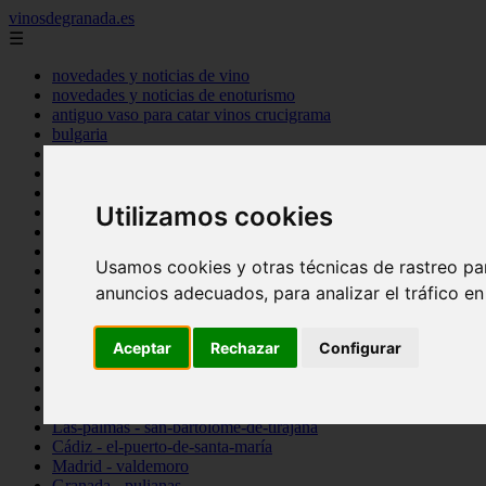
vinosdegranada.es
☰
novedades y noticias de vino
novedades y noticias de enoturismo
antiguo vaso para catar vinos crucigrama
bulgaria
comprar
espana
tipo
Utilizamos cookies
vinos
Córdoba - córdoba
Sevilla - sevilla
Usamos cookies y otras técnicas de rastreo pa
Barcelona - barcelona
Ciudad-real - montiel
anuncios adecuados, para analizar el tráfico e
Santa-cruz-de-tenerife - guía-de-isora
La-rioja - casalarreina
Aceptar
Rechazar
Configurar
Almería - roquetas-de-mar
Madrid - pozuelo-de-alarcón
Granada - almuñécar
Illes-balears - alcúdia
Las-palmas - san-bartolomé-de-tirajana
Cádiz - el-puerto-de-santa-maría
Madrid - valdemoro
Granada - pulianas