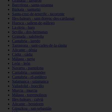
Granada - lanjarón
Barcelona - santa-susanna
Bizkaia - santurtzi
Santa-cruz-de-tenerife - tacoronte
Illes-balears - sant-llorenç-des-cardassar
Huesca - sallent-de-gállego
La-rioja - haro
Sevilla - dos-hermanas
Granada - salobreña
Cantabria - laredo
Tarragona - sant-carles-de-la-ràpita
Alicante - dénia
Cádiz - cádiz
Málaga - nerja
León - león
Navarra - pamplona
Cantabria - santander
Cantabria - el-astillero
Salamanca - salamanca
Valladolid - boecillo
Murcia - murcia
Málaga - torremolinos
Illes-balears - calvià
Alicante - benidorm
Gipuzkoa - san-sebastián