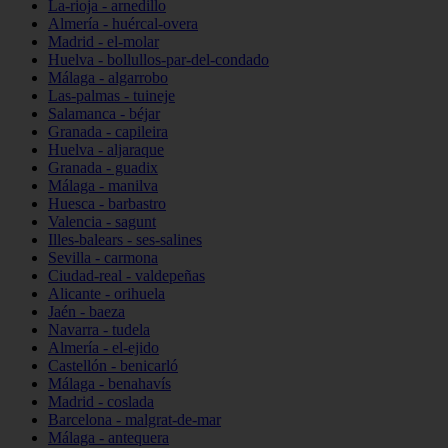
La-rioja - arnedillo
Almería - huércal-overa
Madrid - el-molar
Huelva - bollullos-par-del-condado
Málaga - algarrobo
Las-palmas - tuineje
Salamanca - béjar
Granada - capileira
Huelva - aljaraque
Granada - guadix
Málaga - manilva
Huesca - barbastro
Valencia - sagunt
Illes-balears - ses-salines
Sevilla - carmona
Ciudad-real - valdepeñas
Alicante - orihuela
Jaén - baeza
Navarra - tudela
Almería - el-ejido
Castellón - benicarló
Málaga - benahavís
Madrid - coslada
Barcelona - malgrat-de-mar
Málaga - antequera