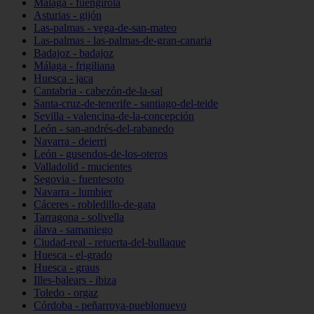
Málaga - fuengirola
Asturias - gijón
Las-palmas - vega-de-san-mateo
Las-palmas - las-palmas-de-gran-canaria
Badajoz - badajoz
Málaga - frigiliana
Huesca - jaca
Cantabria - cabezón-de-la-sal
Santa-cruz-de-tenerife - santiago-del-teide
Sevilla - valencina-de-la-concepción
León - san-andrés-del-rabanedo
Navarra - deierri
León - gusendos-de-los-oteros
Valladolid - mucientes
Segovia - fuentesoto
Navarra - lumbier
Cáceres - robledillo-de-gata
Tarragona - solivella
álava - samaniego
Ciudad-real - retuerta-del-bullaque
Huesca - el-grado
Huesca - graus
Illes-balears - ibiza
Toledo - orgaz
Córdoba - peñarroya-pueblonuevo