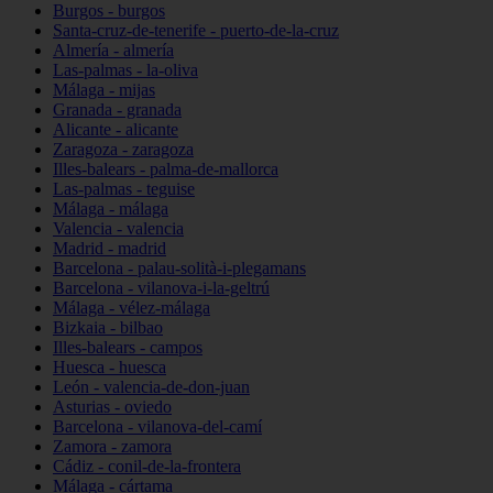
Burgos - burgos
Santa-cruz-de-tenerife - puerto-de-la-cruz
Almería - almería
Las-palmas - la-oliva
Málaga - mijas
Granada - granada
Alicante - alicante
Zaragoza - zaragoza
Illes-balears - palma-de-mallorca
Las-palmas - teguise
Málaga - málaga
Valencia - valencia
Madrid - madrid
Barcelona - palau-solità-i-plegamans
Barcelona - vilanova-i-la-geltrú
Málaga - vélez-málaga
Bizkaia - bilbao
Illes-balears - campos
Huesca - huesca
León - valencia-de-don-juan
Asturias - oviedo
Barcelona - vilanova-del-camí
Zamora - zamora
Cádiz - conil-de-la-frontera
Málaga - cártama