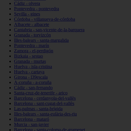
Cádiz - olvera
Pontevedra - pontevedra
Sevilla - gines
Córdoba - villanueva-de-córdoba
Albacete - albacete
Cantabria - san-vicente-de-la-barquera
Granada - torvizcón
Illes-balears - santa-margalida
Pontevedra - marín
Zamora - el-perdigón
Bizkaia - sestao
Granada - murtas
Huelva - isla-cristina
Huelva - cartaya
Girona - l39escala
A-coruña - a-coruña
Cádiz - san-fernando
Santa-cruz-de-tenerife - arico
Barcelona - cerdanyola-del-vallès
Barcelona - sant-cugat-del-vallès
Las-palmas - santa-brígida
Illes-balears - santa-eulària-des-riu
Barcelona - mataró
Murcia - san-javier
Barcelona - santa-coloma-de-gramenet