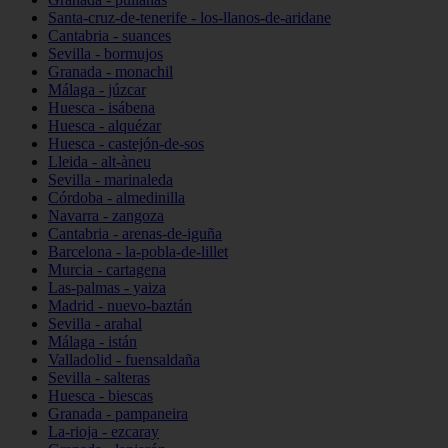
Santa-cruz-de-tenerife - los-llanos-de-aridane
Cantabria - suances
Sevilla - bormujos
Granada - monachil
Málaga - júzcar
Huesca - isábena
Huesca - alquézar
Huesca - castejón-de-sos
Lleida - alt-àneu
Sevilla - marinaleda
Córdoba - almedinilla
Navarra - zangoza
Cantabria - arenas-de-iguña
Barcelona - la-pobla-de-lillet
Murcia - cartagena
Las-palmas - yaiza
Madrid - nuevo-baztán
Sevilla - arahal
Málaga - istán
Valladolid - fuensaldaña
Sevilla - salteras
Huesca - biescas
Granada - pampaneira
La-rioja - ezcaray