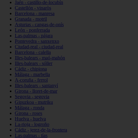
Jaén - castillo-de-locubín
Castellón - vinaròs
Barcelona - manresa
Granada - motril
Asturias - cangas-de-onís
León - ponferrada
Las-palmas - pájara
Pontevedra - sanxenxo
Ciudad-real - ciudad-real
Barcelona - calella
Illes-balears - maó-mahón
Illes-balears - sóller
Cádiz - chipiona
Málaga - marbella
A-coruña - ferrol
Illes-balears - santanyí
Girona - lloret-de-mar
Segovia - segovia
Gipuzkoa - mutriku
Málaga - ronda
Girona - roses
Huelva - huelva
La-rioja - logroño
Cádiz - jerez-de-la-frontera
Las-palmas - tías