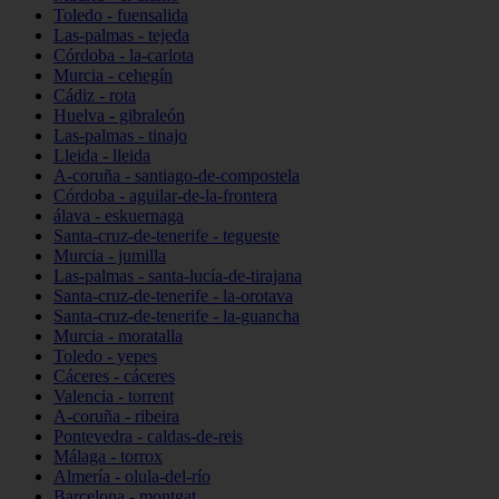
Toledo - fuensalida
Las-palmas - tejeda
Córdoba - la-carlota
Murcia - cehegín
Cádiz - rota
Huelva - gibraleón
Las-palmas - tinajo
Lleida - lleida
A-coruña - santiago-de-compostela
Córdoba - aguilar-de-la-frontera
álava - eskuernaga
Santa-cruz-de-tenerife - tegueste
Murcia - jumilla
Las-palmas - santa-lucía-de-tirajana
Santa-cruz-de-tenerife - la-orotava
Santa-cruz-de-tenerife - la-guancha
Murcia - moratalla
Toledo - yepes
Cáceres - cáceres
Valencia - torrent
A-coruña - ribeira
Pontevedra - caldas-de-reis
Málaga - torrox
Almería - olula-del-río
Barcelona - montgat