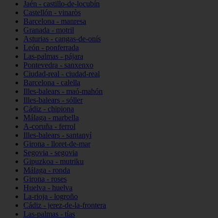
Jaén - castillo-de-locubín
Castellón - vinaròs
Barcelona - manresa
Granada - motril
Asturias - cangas-de-onís
León - ponferrada
Las-palmas - pájara
Pontevedra - sanxenxo
Ciudad-real - ciudad-real
Barcelona - calella
Illes-balears - maó-mahón
Illes-balears - sóller
Cádiz - chipiona
Málaga - marbella
A-coruña - ferrol
Illes-balears - santanyí
Girona - lloret-de-mar
Segovia - segovia
Gipuzkoa - mutriku
Málaga - ronda
Girona - roses
Huelva - huelva
La-rioja - logroño
Cádiz - jerez-de-la-frontera
Las-palmas - tías