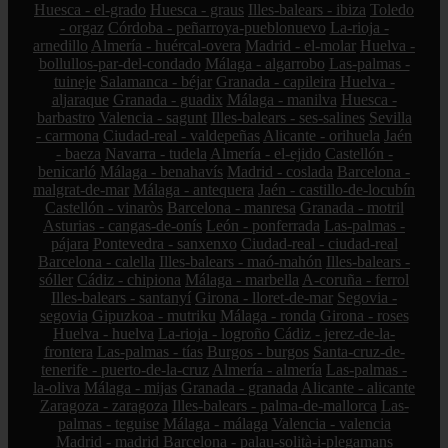
Huesca - el-grado
Huesca - graus
Illes-balears - ibiza
Toledo
- orgaz
Córdoba - peñarroya-pueblonuevo
La-rioja -
arnedillo
Almería - huércal-overa
Madrid - el-molar
Huelva -
bollullos-par-del-condado
Málaga - algarrobo
Las-palmas -
tuineje
Salamanca - béjar
Granada - capileira
Huelva -
aljaraque
Granada - guadix
Málaga - manilva
Huesca -
barbastro
Valencia - sagunt
Illes-balears - ses-salines
Sevilla
- carmona
Ciudad-real - valdepeñas
Alicante - orihuela
Jaén
- baeza
Navarra - tudela
Almería - el-ejido
Castellón -
benicarló
Málaga - benahavís
Madrid - coslada
Barcelona -
malgrat-de-mar
Málaga - antequera
Jaén - castillo-de-locubín
Castellón - vinaròs
Barcelona - manresa
Granada - motril
Asturias - cangas-de-onís
León - ponferrada
Las-palmas -
pájara
Pontevedra - sanxenxo
Ciudad-real - ciudad-real
Barcelona - calella
Illes-balears - maó-mahón
Illes-balears -
sóller
Cádiz - chipiona
Málaga - marbella
A-coruña - ferrol
Illes-balears - santanyí
Girona - lloret-de-mar
Segovia -
segovia
Gipuzkoa - mutriku
Málaga - ronda
Girona - roses
Huelva - huelva
La-rioja - logroño
Cádiz - jerez-de-la-
frontera
Las-palmas - tías
Burgos - burgos
Santa-cruz-de-
tenerife - puerto-de-la-cruz
Almería - almería
Las-palmas -
la-oliva
Málaga - mijas
Granada - granada
Alicante - alicante
Zaragoza - zaragoza
Illes-balears - palma-de-mallorca
Las-
palmas - teguise
Málaga - málaga
Valencia - valencia
Madrid - madrid
Barcelona - palau-solità-i-plegamans