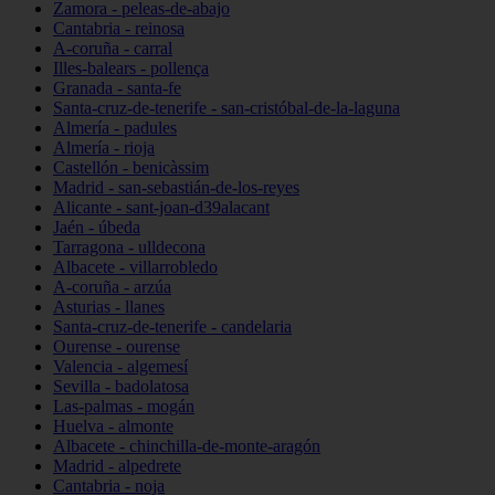
Zamora - peleas-de-abajo
Cantabria - reinosa
A-coruña - carral
Illes-balears - pollença
Granada - santa-fe
Santa-cruz-de-tenerife - san-cristóbal-de-la-laguna
Almería - padules
Almería - rioja
Castellón - benicàssim
Madrid - san-sebastián-de-los-reyes
Alicante - sant-joan-d39alacant
Jaén - úbeda
Tarragona - ulldecona
Albacete - villarrobledo
A-coruña - arzúa
Asturias - llanes
Santa-cruz-de-tenerife - candelaria
Ourense - ourense
Valencia - algemesí
Sevilla - badolatosa
Las-palmas - mogán
Huelva - almonte
Albacete - chinchilla-de-monte-aragón
Madrid - alpedrete
Cantabria - noja