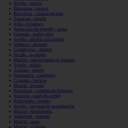
Sevilla - gerena
Barcelona - tordera
Barcelona - vilassar-de-mar
Zaragoza - alagón
ávila - el-barraco
Santa-cruz-de-tenerife - arona
Granada - huétor-tájar
Sevilla - albaida-del-aljarafe
Valencia - alcàsser
Ciudad-real - daimiel
Sevilla - la-algaba
Madrid - san-fernando-de-henares
Toledo - toledo
Asturias - mieres
Salamanca - candelario
Granada - huéscar
Madrid - leganés
Barcelona - cornellà-de-llobregat
Valencia - quart-de-poblet
Pontevedra - tomiño
Sevilla - san-juan-de-aznalfarache
Madrid - fuenlabrada
Valladolid - peñafiel
Madrid - parla
Madrid - el-álamo