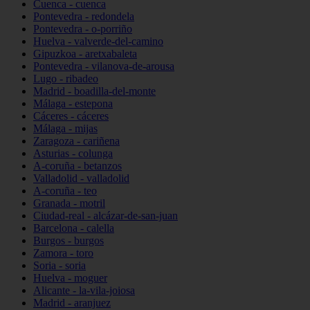
Cuenca - cuenca
Pontevedra - redondela
Pontevedra - o-porriño
Huelva - valverde-del-camino
Gipuzkoa - aretxabaleta
Pontevedra - vilanova-de-arousa
Lugo - ribadeo
Madrid - boadilla-del-monte
Málaga - estepona
Cáceres - cáceres
Málaga - mijas
Zaragoza - cariñena
Asturias - colunga
A-coruña - betanzos
Valladolid - valladolid
A-coruña - teo
Granada - motril
Ciudad-real - alcázar-de-san-juan
Barcelona - calella
Burgos - burgos
Zamora - toro
Soria - soria
Huelva - moguer
Alicante - la-vila-joiosa
Madrid - aranjuez