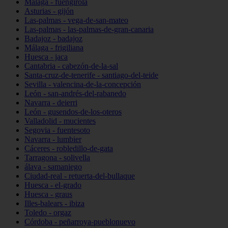
Málaga - fuengirola
Asturias - gijón
Las-palmas - vega-de-san-mateo
Las-palmas - las-palmas-de-gran-canaria
Badajoz - badajoz
Málaga - frigiliana
Huesca - jaca
Cantabria - cabezón-de-la-sal
Santa-cruz-de-tenerife - santiago-del-teide
Sevilla - valencina-de-la-concepción
León - san-andrés-del-rabanedo
Navarra - deierri
León - gusendos-de-los-oteros
Valladolid - mucientes
Segovia - fuentesoto
Navarra - lumbier
Cáceres - robledillo-de-gata
Tarragona - solivella
álava - samaniego
Ciudad-real - retuerta-del-bullaque
Huesca - el-grado
Huesca - graus
Illes-balears - ibiza
Toledo - orgaz
Córdoba - peñarroya-pueblonuevo