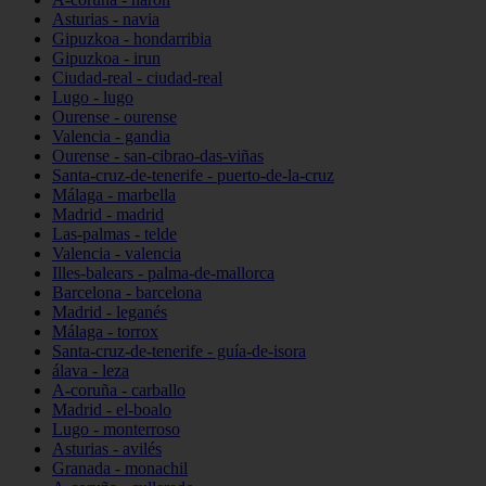
Asturias - navia
Gipuzkoa - hondarribia
Gipuzkoa - irun
Ciudad-real - ciudad-real
Lugo - lugo
Ourense - ourense
Valencia - gandia
Ourense - san-cibrao-das-viñas
Santa-cruz-de-tenerife - puerto-de-la-cruz
Málaga - marbella
Madrid - madrid
Las-palmas - telde
Valencia - valencia
Illes-balears - palma-de-mallorca
Barcelona - barcelona
Madrid - leganés
Málaga - torrox
Santa-cruz-de-tenerife - guía-de-isora
álava - leza
A-coruña - carballo
Madrid - el-boalo
Lugo - monterroso
Asturias - avilés
Granada - monachil