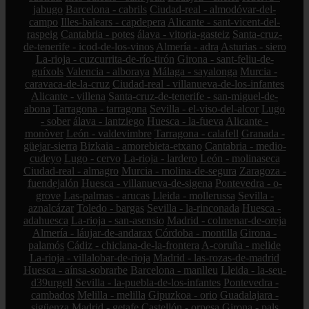
jabugo
Barcelona - cabrils
Ciudad-real - almodóvar-del-
campo
Illes-balears - capdepera
Alicante - sant-vicent-del-
raspeig
Cantabria - potes
álava - vitoria-gasteiz
Santa-cruz-
de-tenerife - icod-de-los-vinos
Almería - adra
Asturias - siero
La-rioja - cuzcurrita-de-río-tirón
Girona - sant-feliu-de-
guíxols
Valencia - alboraya
Málaga - sayalonga
Murcia -
caravaca-de-la-cruz
Ciudad-real - villanueva-de-los-infantes
Alicante - villena
Santa-cruz-de-tenerife - san-miguel-de-
abona
Tarragona - tarragona
Sevilla - el-viso-del-alcor
Lugo
- sober
álava - lantziego
Huesca - la-fueva
Alicante -
monòver
León - valdevimbre
Tarragona - calafell
Granada -
güejar-sierra
Bizkaia - amorebieta-etxano
Cantabria - medio-
cudeyo
Lugo - cervo
La-rioja - lardero
León - molinaseca
Ciudad-real - almagro
Murcia - molina-de-segura
Zaragoza -
fuendejalón
Huesca - villanueva-de-sigena
Pontevedra - o-
grove
Las-palmas - arucas
Lleida - mollerussa
Sevilla -
aznalcázar
Toledo - bargas
Sevilla - la-rinconada
Huesca -
adahuesca
La-rioja - san-asensio
Madrid - colmenar-de-oreja
Almería - láujar-de-andarax
Córdoba - montilla
Girona -
palamós
Cádiz - chiclana-de-la-frontera
A-coruña - melide
La-rioja - villalobar-de-rioja
Madrid - las-rozas-de-madrid
Huesca - aínsa-sobrarbe
Barcelona - manlleu
Lleida - la-seu-
d39urgell
Sevilla - la-puebla-de-los-infantes
Pontevedra -
cambados
Melilla - melilla
Gipuzkoa - orio
Guadalajara -
sigüenza
Madrid - getafe
Castellón - orpesa
Girona - pals