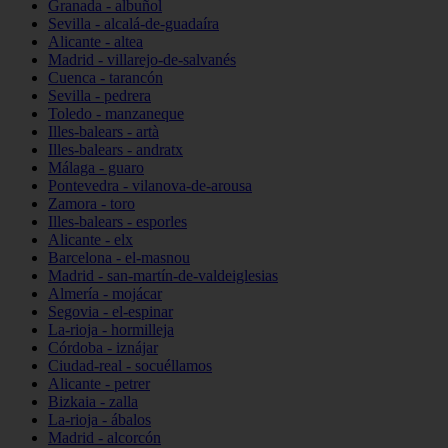
Granada - albuñol
Sevilla - alcalá-de-guadaíra
Alicante - altea
Madrid - villarejo-de-salvanés
Cuenca - tarancón
Sevilla - pedrera
Toledo - manzaneque
Illes-balears - artà
Illes-balears - andratx
Málaga - guaro
Pontevedra - vilanova-de-arousa
Zamora - toro
Illes-balears - esporles
Alicante - elx
Barcelona - el-masnou
Madrid - san-martín-de-valdeiglesias
Almería - mojácar
Segovia - el-espinar
La-rioja - hormilleja
Córdoba - iznájar
Ciudad-real - socuéllamos
Alicante - petrer
Bizkaia - zalla
La-rioja - ábalos
Madrid - alcorcón