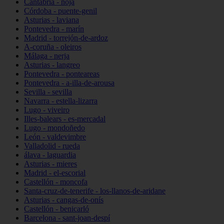
Cantabria - noja
Córdoba - puente-genil
Asturias - laviana
Pontevedra - marín
Madrid - torrejón-de-ardoz
A-coruña - oleiros
Málaga - nerja
Asturias - langreo
Pontevedra - ponteareas
Pontevedra - a-illa-de-arousa
Sevilla - sevilla
Navarra - estella-lizarra
Lugo - viveiro
Illes-balears - es-mercadal
Lugo - mondoñedo
León - valdevimbre
Valladolid - rueda
álava - laguardia
Asturias - mieres
Madrid - el-escorial
Castellón - moncofa
Santa-cruz-de-tenerife - los-llanos-de-aridane
Asturias - cangas-de-onís
Castellón - benicarló
Barcelona - sant-joan-despí