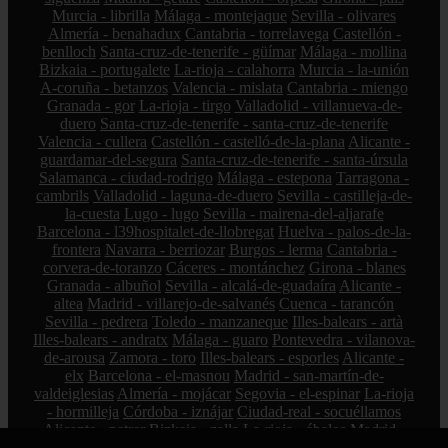
Murcia - librilla
Málaga - montejaque
Sevilla - olivares
Almería - benahadux
Cantabria - torrelavega
Castellón -
benlloch
Santa-cruz-de-tenerife - güímar
Málaga - mollina
Bizkaia - portugalete
La-rioja - calahorra
Murcia - la-unión
A-coruña - betanzos
Valencia - mislata
Cantabria - miengo
Granada - gor
La-rioja - tirgo
Valladolid - villanueva-de-
duero
Santa-cruz-de-tenerife - santa-cruz-de-tenerife
Valencia - cullera
Castellón - castelló-de-la-plana
Alicante -
guardamar-del-segura
Santa-cruz-de-tenerife - santa-úrsula
Salamanca - ciudad-rodrigo
Málaga - estepona
Tarragona -
cambrils
Valladolid - laguna-de-duero
Sevilla - castilleja-de-
la-cuesta
Lugo - lugo
Sevilla - mairena-del-aljarafe
Barcelona - l39hospitalet-de-llobregat
Huelva - palos-de-la-
frontera
Navarra - berriozar
Burgos - lerma
Cantabria -
corvera-de-toranzo
Cáceres - montánchez
Girona - blanes
Granada - albuñol
Sevilla - alcalá-de-guadaíra
Alicante -
altea
Madrid - villarejo-de-salvanés
Cuenca - tarancón
Sevilla - pedrera
Toledo - manzaneque
Illes-balears - artà
Illes-balears - andratx
Málaga - guaro
Pontevedra - vilanova-
de-arousa
Zamora - toro
Illes-balears - esporles
Alicante -
elx
Barcelona - el-masnou
Madrid - san-martín-de-
valdeiglesias
Almería - mojácar
Segovia - el-espinar
La-rioja
- hormilleja
Córdoba - iznájar
Ciudad-real - socuéllamos
Alicante - petrer
Bizkaia - zalla
La-rioja - ábalos
Madrid -
alcorcón
Zamora - peleas-de-abajo
Cantabria - reinosa
A-