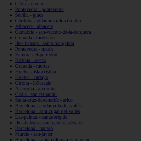
Cádiz - olvera
Pontevedra - pontevedra
Sevilla - gines
Córdoba - villanueva-de-córdoba
Albacete - albacete
Cantabria - san-vicente-de-la-barquera
Granada - torvizcón
Illes-balears - santa-margalida
Pontevedra - marín
Zamora - el-perdigón
Bizkaia - sestao
Granada - murtas
Huelva - isla-cristina
Huelva - cartaya
Girona - l39escala
A-coruña - a-coruña
Cádiz - san-fernando
Santa-cruz-de-tenerife - arico
Barcelona - cerdanyola-del-vallès
Barcelona - sant-cugat-del-vallès
Las-palmas - santa-brígida
Illes-balears - santa-eulària-des-riu
Barcelona - mataró
Murcia - san-javier
Barcelona - santa-coloma-de-gramenet