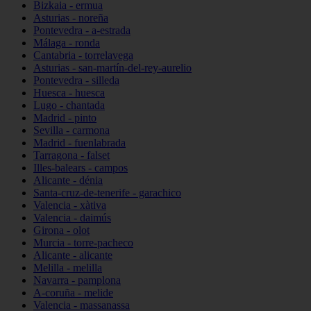
Bizkaia - ermua
Asturias - noreña
Pontevedra - a-estrada
Málaga - ronda
Cantabria - torrelavega
Asturias - san-martín-del-rey-aurelio
Pontevedra - silleda
Huesca - huesca
Lugo - chantada
Madrid - pinto
Sevilla - carmona
Madrid - fuenlabrada
Tarragona - falset
Illes-balears - campos
Alicante - dénia
Santa-cruz-de-tenerife - garachico
Valencia - xàtiva
Valencia - daimús
Girona - olot
Murcia - torre-pacheco
Alicante - alicante
Melilla - melilla
Navarra - pamplona
A-coruña - melide
Valencia - massanassa