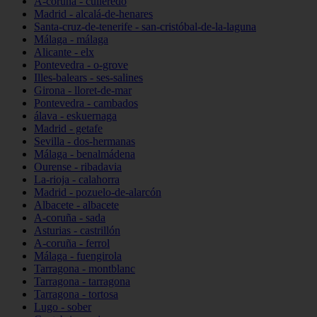
A-coruña - culleredo
Madrid - alcalá-de-henares
Santa-cruz-de-tenerife - san-cristóbal-de-la-laguna
Málaga - málaga
Alicante - elx
Pontevedra - o-grove
Illes-balears - ses-salines
Girona - lloret-de-mar
Pontevedra - cambados
álava - eskuernaga
Madrid - getafe
Sevilla - dos-hermanas
Málaga - benalmádena
Ourense - ribadavia
La-rioja - calahorra
Madrid - pozuelo-de-alarcón
Albacete - albacete
A-coruña - sada
Asturias - castrillón
A-coruña - ferrol
Málaga - fuengirola
Tarragona - montblanc
Tarragona - tarragona
Tarragona - tortosa
Lugo - sober