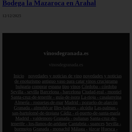
Bodega la Mazaroca en Arahal
12/12/2025
vinosdegranada.es
vinosdegranada.es
Inicio
novedades y noticias de vino
novedades y noticias
de enoturismo
antiguo vaso para catar vinos crucigrama
bulgaria
comprar
espana
tipo
vinos
Córdoba - córdoba
Sevilla - sevilla
Barcelona - barcelona
Ciudad-real - montiel
Santa-cruz-de-tenerife - guía-de-isora
La-rioja - casalarreina
Almería - roquetas-de-mar
Madrid - pozuelo-de-alarcón
Granada - almuñécar
Illes-balears - alcúdia
Las-palmas -
san-bartolomé-de-tirajana
Cádiz - el-puerto-de-santa-maría
Madrid - valdemoro
Granada - pulianas
Santa-cruz-de-
tenerife - los-llanos-de-aridane
Cantabria - suances
Sevilla -
bormujos
Granada - monachil
Málaga - júzcar
Huesca -