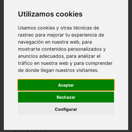
Santa-cruz-de-tenerife - los-llanos-de-aridane
Cantabria - suances
Utilizamos cookies
Sevilla - bormujos
Granada - monachil
Málaga - júzcar
Usamos cookies y otras técnicas de
Huesca - isábena
rastreo para mejorar tu experiencia de
Huesca - alquézar
navegación en nuestra web, para
Huesca - castejón-de-sos
Lleida - alt-àneu
mostrarte contenidos personalizados y
Sevilla - marinaleda
anuncios adecuados, para analizar el
Córdoba - almedinilla
tráfico en nuestra web y para comprender
Navarra - zangoza
Cantabria - arenas-de-iguña
de donde llegan nuestros visitantes.
Barcelona - la-pobla-de-lillet
Murcia - cartagena
Las-palmas - yaiza
Aceptar
Madrid - nuevo-baztán
Sevilla - arahal
Rechazar
Málaga - istán
Valladolid - fuensaldaña
Configurar
Sevilla - salteras
Huesca - biescas
Granada - pampaneira
La-rioja - ezcaray