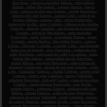
Barcelona - vilanova-i-la-geltrú
Málaga - vélez-málaga
Bizkaia - bilbao
Illes-balears - campos
Huesca - huesca
León - valencia-de-don-juan
Asturias - oviedo
Barcelona -
vilanova-del-camí
Zamora - zamora
Cádiz - conil-de-la-
frontera
Málaga - cártama
Cádiz - olvera
Pontevedra -
pontevedra
Sevilla - gines
Córdoba - villanueva-de-córdoba
Albacete - albacete
Cantabria - san-vicente-de-la-barquera
Granada - torvizcón
Illes-balears - santa-margalida
Pontevedra - marín
Zamora - el-perdigón
Bizkaia - sestao
Granada - murtas
Huelva - isla-cristina
Huelva - cartaya
Girona - l39escala
A-coruña - a-coruña
Cádiz - san-fernando
Santa-cruz-de-tenerife - arico
Barcelona - cerdanyola-del-
vallès
Barcelona - sant-cugat-del-vallès
Las-palmas - santa-
brígida
Illes-balears - santa-eulària-des-riu
Barcelona -
mataró
Murcia - san-javier
Barcelona - santa-coloma-de-
gramenet
Ciudad-real - alcázar-de-san-juan
Asturias - avilés
León - villamañán
Valencia - chulilla
Córdoba - puente-genil
Granada - huétor-vega
Cantabria - bareyo
Valladolid -
valladolid
Barcelona - font-rubí
Cuenca - casas-de-los-pinos
Córdoba - fuente-obejuna
Pontevedra - vigo
Sevilla -
tomares
Huelva - cortegana
Zamora - pobladura-del-valle
Málaga - monda
Palencia - autilla-del-pino
Pontevedra -
vilagarcía-de-arousa
Valladolid - rueda
Cantabria - marina-
de-cudeyo
Palencia - moratinos
Sevilla - camas
Barcelona -
subirats
Illes-balears - sant-joan
Badajoz - cheles
Huelva -