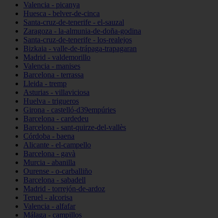
Valencia - picanya
Huesca - belver-de-cinca
Santa-cruz-de-tenerife - el-sauzal
Zaragoza - la-almunia-de-doña-godina
Santa-cruz-de-tenerife - los-realejos
Bizkaia - valle-de-trápaga-trapagaran
Madrid - valdemorillo
Valencia - manises
Barcelona - terrassa
Lleida - tremp
Asturias - villaviciosa
Huelva - trigueros
Girona - castelló-d39empúries
Barcelona - cardedeu
Barcelona - sant-quirze-del-vallès
Córdoba - baena
Alicante - el-campello
Barcelona - gavà
Murcia - abanilla
Ourense - o-carballiño
Barcelona - sabadell
Madrid - torrejón-de-ardoz
Teruel - alcorisa
Valencia - alfafar
Málaga - campillos