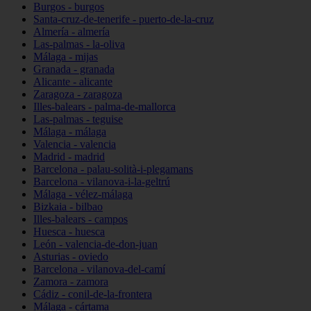
Burgos - burgos
Santa-cruz-de-tenerife - puerto-de-la-cruz
Almería - almería
Las-palmas - la-oliva
Málaga - mijas
Granada - granada
Alicante - alicante
Zaragoza - zaragoza
Illes-balears - palma-de-mallorca
Las-palmas - teguise
Málaga - málaga
Valencia - valencia
Madrid - madrid
Barcelona - palau-solità-i-plegamans
Barcelona - vilanova-i-la-geltrú
Málaga - vélez-málaga
Bizkaia - bilbao
Illes-balears - campos
Huesca - huesca
León - valencia-de-don-juan
Asturias - oviedo
Barcelona - vilanova-del-camí
Zamora - zamora
Cádiz - conil-de-la-frontera
Málaga - cártama