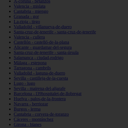
A-coruña - betanzos
Valencia - mislata
Cantabria - miengo
Granada - gor
La-rioja - tirgo
Valladolid - villanueva-de-duero
Santa-cruz-de-tenerife - santa-cruz-de-tenerife
Valencia - cullera
Castellón - castelló-de-la-plana
Alicante - guardamar-del-segura
Santa-cruz-de-tenerife - santa-úrsula
Salamanca - ciudad-rodrigo
Málaga - estepona
Tarragona - cambrils
Valladolid - laguna-de-duero
Sevilla - castilleja-de-la-cuesta
Lugo - lugo
Sevilla - mairena-del-aljarafe
Barcelona - l39hospitalet-de-llobregat
Huelva - palos-de-la-frontera
Navarra - berriozar
Burgos - lerma
Cantabria - corvera-de-toranzo
Cáceres - montánchez
Girona - blanes