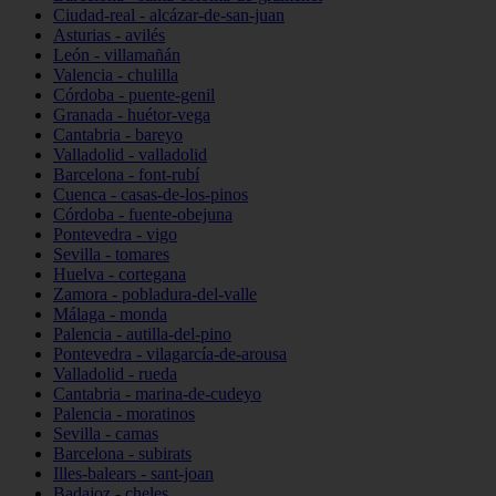
Ciudad-real - alcázar-de-san-juan
Asturias - avilés
León - villamañán
Valencia - chulilla
Córdoba - puente-genil
Granada - huétor-vega
Cantabria - bareyo
Valladolid - valladolid
Barcelona - font-rubí
Cuenca - casas-de-los-pinos
Córdoba - fuente-obejuna
Pontevedra - vigo
Sevilla - tomares
Huelva - cortegana
Zamora - pobladura-del-valle
Málaga - monda
Palencia - autilla-del-pino
Pontevedra - vilagarcía-de-arousa
Valladolid - rueda
Cantabria - marina-de-cudeyo
Palencia - moratinos
Sevilla - camas
Barcelona - subirats
Illes-balears - sant-joan
Badajoz - cheles