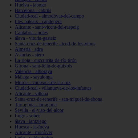
Huelva - jabugo
Barcelona - cabrils
Ciudad-real - almodóvar-del-campo
Illes-balears - capdepera
Alicante - sant-vicent-del-raspeig
Cantabria - potes
álava - vitoria-gasteiz
Santa-cruz-de-tenerife - icod-de-los-vinos
Almería - adra
Asturias - siero
La-rioja - cuzcurrita-de-río-tirón
Girona - sant-feliu-de-guíxols
Valencia - alboraya
Málaga - sayalonga
Murcia - caravaca-de-la-cruz
Ciudad-real - villanueva-de-los-infantes
Alicante - villena
Santa-cruz-de-tenerife - san-miguel-de-abona
Tarragona - tarragona
Sevilla - el-viso-del-alcor
Lugo - sober
álava - lantziego
Huesca - la-fueva
Alicante - monòver
León - valdevimbre