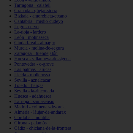
Tarragona - calafell
Granada - güejar-sierra
Bizkaia - amorebieta-etxano
Cantabria - medio-cudeyo
Lugo - cervo
La-rioja - lardero
León - molinaseca
Ciudad-real - almagro
Murcia - molina-de-segura
Zaragoza - fuendejalón
Huesca - villanueva-de-sigena
Pontevedra - o-grove
Las-palmas - arucas
Lleida - mollerussa
Sevilla - aznalcázar
Toledo - bargas
Sevilla - la-rinconada
Huesca - adahuesca
La-rioja - san-asensio
Madrid - colmenar-de-oreja
Almería - láujar-de-andarax
Córdoba - montilla
Girona - palamós
Cádiz - chiclana-de-la-frontera