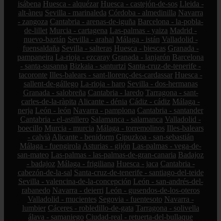
isábena
Huesca - alquézar
Huesca - castejón-de-sos
Lleida -
alt-àneu
Sevilla - marinaleda
Córdoba - almedinilla
Navarra
- zangoza
Cantabria - arenas-de-iguña
Barcelona - la-pobla-
de-lillet
Murcia - cartagena
Las-palmas - yaiza
Madrid -
nuevo-baztán
Sevilla - arahal
Málaga - istán
Valladolid -
fuensaldaña
Sevilla - salteras
Huesca - biescas
Granada -
pampaneira
La-rioja - ezcaray
Granada - lanjarón
Barcelona
- santa-susanna
Bizkaia - santurtzi
Santa-cruz-de-tenerife -
tacoronte
Illes-balears - sant-llorenç-des-cardassar
Huesca -
sallent-de-gállego
La-rioja - haro
Sevilla - dos-hermanas
Granada - salobreña
Cantabria - laredo
Tarragona - sant-
carles-de-la-ràpita
Alicante - dénia
Cádiz - cádiz
Málaga -
nerja
León - león
Navarra - pamplona
Cantabria - santander
Cantabria - el-astillero
Salamanca - salamanca
Valladolid -
boecillo
Murcia - murcia
Málaga - torremolinos
Illes-balears
- calvià
Alicante - benidorm
Gipuzkoa - san-sebastián
Málaga - fuengirola
Asturias - gijón
Las-palmas - vega-de-
san-mateo
Las-palmas - las-palmas-de-gran-canaria
Badajoz
- badajoz
Málaga - frigiliana
Huesca - jaca
Cantabria -
cabezón-de-la-sal
Santa-cruz-de-tenerife - santiago-del-teide
Sevilla - valencina-de-la-concepción
León - san-andrés-del-
rabanedo
Navarra - deierri
León - gusendos-de-los-oteros
Valladolid - mucientes
Segovia - fuentesoto
Navarra -
lumbier
Cáceres - robledillo-de-gata
Tarragona - solivella
álava - samaniego
Ciudad-real - retuerta-del-bullaque