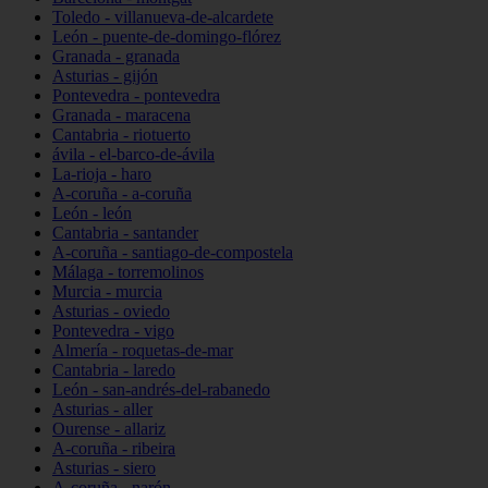
Toledo - villanueva-de-alcardete
León - puente-de-domingo-flórez
Granada - granada
Asturias - gijón
Pontevedra - pontevedra
Granada - maracena
Cantabria - riotuerto
ávila - el-barco-de-ávila
La-rioja - haro
A-coruña - a-coruña
León - león
Cantabria - santander
A-coruña - santiago-de-compostela
Málaga - torremolinos
Murcia - murcia
Asturias - oviedo
Pontevedra - vigo
Almería - roquetas-de-mar
Cantabria - laredo
León - san-andrés-del-rabanedo
Asturias - aller
Ourense - allariz
A-coruña - ribeira
Asturias - siero
A-coruña - narón