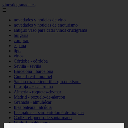
vinosdegranada.es
☰
novedades y noticias de vino
novedades y noticias de enoturismo
antiguo vaso para catar vinos crucigrama
bulgaria
comprar
espana
tipo
vinos
Córdoba - córdoba
Sevilla - sevilla
Barcelona - barcelona
Ciudad-real - montiel
Santa-cruz-de-tenerife - guía-de-isora
La-rioja - casalarreina
Almería - roquetas-de-mar
Madrid - pozuelo-de-alarcón
Granada - almuñécar
Illes-balears - alcúdia
Las-palmas - san-bartolomé-de-tirajana
Cádiz - el-puerto-de-santa-maría
Madrid - valdemoro
Granada - pulianas