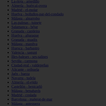
La-rioja - arnedillo
Almería - huércal-overa
Madrid - el-molar
Huelva - bollullos-par-del-condado
Málaga - algarrobo
Las-palmas - tuineje
Salamanca - béjar
Granada - capileira
Huelva - aljaraque
Granada - guadix
Málaga - manilva
Huesca - barbastro
Valencia - sagunt
Illes-balears - ses-salines
Sevilla - carmona
Ciudad-real - valdepeñas
Alicante - orihuela
Jaén - baeza
Navarra - tudela
Almería - el-ejido
Castellón - benicarló
Málaga - benahavís
Madrid - coslada
Barcelona - malgrat-de-mar
Málaga - antequera