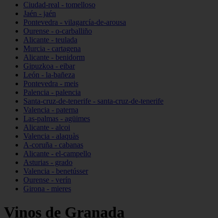
Ciudad-real - tomelloso
Jaén - jaén
Pontevedra - vilagarcía-de-arousa
Ourense - o-carballiño
Alicante - teulada
Murcia - cartagena
Alicante - benidorm
Gipuzkoa - eibar
León - la-bañeza
Pontevedra - meis
Palencia - palencia
Santa-cruz-de-tenerife - santa-cruz-de-tenerife
Valencia - paterna
Las-palmas - agüimes
Alicante - alcoi
Valencia - alaquàs
A-coruña - cabanas
Alicante - el-campello
Asturias - grado
Valencia - benetússer
Ourense - verín
Girona - mieres
Vinos de Granada