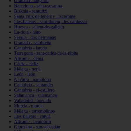
Granada - lanjarón
Barcelona - santa-susanna
Bizkaia - santurtzi
Santa-cruz-de-tenerife - tacoronte
Illes-balears - sant-llorenç-des-cardassar
Huesca - sallent-de-gállego
La-rioja - haro
Sevilla - dos-hermanas
Granada - salobreña
Cantabria - laredo
Tarragona - sant-carles-de-la-ràpita
Alicante - dénia
Cádiz - cádiz
Málaga - nerja
León - león
Navarra - pamplona
Cantabria - santander
Cantabria - el-astillero
Salamanca - salamanca
Valladolid - boecillo
Murcia - murcia
Málaga - torremolinos
Illes-balears - calvià
Alicante - benidorm
Gipuzkoa - san-sebastián