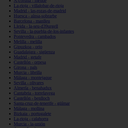
A-coruña - melide
La-rioja - villalobar-de-rioja
Madrid - las-rozas-de-madrid
Huesca - aínsa-sobrarbe
Barcelona - manlleu
Lleida - la-seu-d39urgell
Sevilla - la-puebla-de-los-infantes
Pontevedra - cambados
Melilla - melilla
Gipuzkoa - orio
Guadalajara - sigüenza
Madrid - getafe
Castellón - orpesa
Girona - pals
Murcia - librilla
Málaga - montejaque
Sevilla - olivares
Almería - benahadux
Cantabria - torrelavega
Castellón - benlloch
Santa-cruz-de-tenerife - güímar
Málaga - mollina
Bizkaia - portugalete
La-rioja - calahorra
Murcia - la-unión