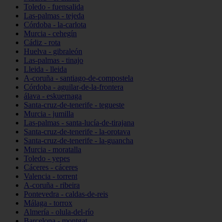
Toledo - fuensalida
Las-palmas - tejeda
Córdoba - la-carlota
Murcia - cehegín
Cádiz - rota
Huelva - gibraleón
Las-palmas - tinajo
Lleida - lleida
A-coruña - santiago-de-compostela
Córdoba - aguilar-de-la-frontera
álava - eskuernaga
Santa-cruz-de-tenerife - tegueste
Murcia - jumilla
Las-palmas - santa-lucía-de-tirajana
Santa-cruz-de-tenerife - la-orotava
Santa-cruz-de-tenerife - la-guancha
Murcia - moratalla
Toledo - yepes
Cáceres - cáceres
Valencia - torrent
A-coruña - ribeira
Pontevedra - caldas-de-reis
Málaga - torrox
Almería - olula-del-río
Barcelona - montgat