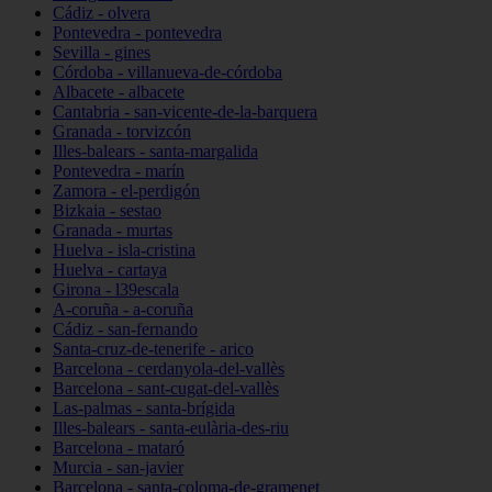
Cádiz - olvera
Pontevedra - pontevedra
Sevilla - gines
Córdoba - villanueva-de-córdoba
Albacete - albacete
Cantabria - san-vicente-de-la-barquera
Granada - torvizcón
Illes-balears - santa-margalida
Pontevedra - marín
Zamora - el-perdigón
Bizkaia - sestao
Granada - murtas
Huelva - isla-cristina
Huelva - cartaya
Girona - l39escala
A-coruña - a-coruña
Cádiz - san-fernando
Santa-cruz-de-tenerife - arico
Barcelona - cerdanyola-del-vallès
Barcelona - sant-cugat-del-vallès
Las-palmas - santa-brígida
Illes-balears - santa-eulària-des-riu
Barcelona - mataró
Murcia - san-javier
Barcelona - santa-coloma-de-gramenet