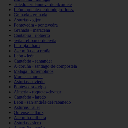
Toledo - villanueva-de-alcardete
León - puente-de-domingo-flórez
Granada - granada
Asturias - gijón
Pontevedra - pontevedra
Granada - maracena
Cantabria - riotuerto
ávila - el-barco-de-ávila
La-rioja - haro
A-coruña - a-coruña
León - león
Cantabria - santander
A-coruña - santiago-de-compostela
Málaga - torremolinos
Murcia - murcia
Asturias - oviedo
Pontevedra - vigo
Almería - roquetas-de-mar
Cantabria - laredo
León - san-andrés-del-rabanedo
Asturias - aller
Ourense - allariz
A-coruña - ribeira
Asturias - siero
A-coruña - narón