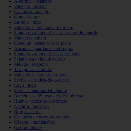
A-coruña - betanzos
Valencia - mislata
Cantabria - miengo
Granada - gor
La-rioja - tirgo
Valladolid - villanueva-de-duero
Santa-cruz-de-tenerife - santa-cruz-de-tenerife
Valencia - cullera
Castellón - castelló-de-la-plana
Alicante - guardamar-del-segura
Santa-cruz-de-tenerife - santa-úrsula
Salamanca - ciudad-rodrigo
Málaga - estepona
Tarragona - cambrils
Valladolid - laguna-de-duero
Sevilla - castilleja-de-la-cuesta
Lugo - lugo
Sevilla - mairena-del-aljarafe
Barcelona - l39hospitalet-de-llobregat
Huelva - palos-de-la-frontera
Navarra - berriozar
Burgos - lerma
Cantabria - corvera-de-toranzo
Cáceres - montánchez
Girona - blanes