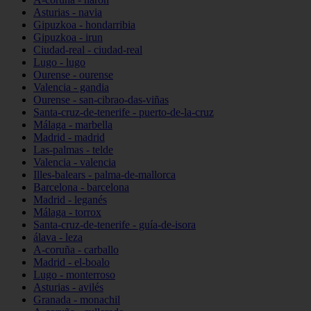
Asturias - navia
Gipuzkoa - hondarribia
Gipuzkoa - irun
Ciudad-real - ciudad-real
Lugo - lugo
Ourense - ourense
Valencia - gandia
Ourense - san-cibrao-das-viñas
Santa-cruz-de-tenerife - puerto-de-la-cruz
Málaga - marbella
Madrid - madrid
Las-palmas - telde
Valencia - valencia
Illes-balears - palma-de-mallorca
Barcelona - barcelona
Madrid - leganés
Málaga - torrox
Santa-cruz-de-tenerife - guía-de-isora
álava - leza
A-coruña - carballo
Madrid - el-boalo
Lugo - monterroso
Asturias - avilés
Granada - monachil