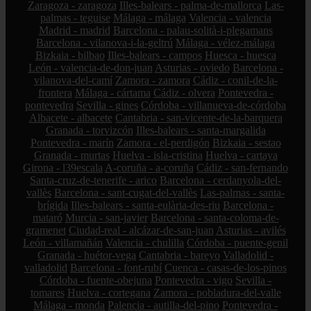
Zaragoza - zaragoza
Illes-balears - palma-de-mallorca
Las-
palmas - teguise
Málaga - málaga
Valencia - valencia
Madrid - madrid
Barcelona - palau-solità-i-plegamans
Barcelona - vilanova-i-la-geltrú
Málaga - vélez-málaga
Bizkaia - bilbao
Illes-balears - campos
Huesca - huesca
León - valencia-de-don-juan
Asturias - oviedo
Barcelona -
vilanova-del-camí
Zamora - zamora
Cádiz - conil-de-la-
frontera
Málaga - cártama
Cádiz - olvera
Pontevedra -
pontevedra
Sevilla - gines
Córdoba - villanueva-de-córdoba
Albacete - albacete
Cantabria - san-vicente-de-la-barquera
Granada - torvizcón
Illes-balears - santa-margalida
Pontevedra - marín
Zamora - el-perdigón
Bizkaia - sestao
Granada - murtas
Huelva - isla-cristina
Huelva - cartaya
Girona - l39escala
A-coruña - a-coruña
Cádiz - san-fernando
Santa-cruz-de-tenerife - arico
Barcelona - cerdanyola-del-
vallès
Barcelona - sant-cugat-del-vallès
Las-palmas - santa-
brígida
Illes-balears - santa-eulària-des-riu
Barcelona -
mataró
Murcia - san-javier
Barcelona - santa-coloma-de-
gramenet
Ciudad-real - alcázar-de-san-juan
Asturias - avilés
León - villamañán
Valencia - chulilla
Córdoba - puente-genil
Granada - huétor-vega
Cantabria - bareyo
Valladolid -
valladolid
Barcelona - font-rubí
Cuenca - casas-de-los-pinos
Córdoba - fuente-obejuna
Pontevedra - vigo
Sevilla -
tomares
Huelva - cortegana
Zamora - pobladura-del-valle
Málaga - monda
Palencia - autilla-del-pino
Pontevedra -