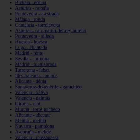
Bizkaia - ermua
Asturias - noreña
Pontevedra - a-estrada
Málaga - ronda
Cantabria - torrelavega
Asturias - san-martín-del-rey-aurelio
Pontevedra - silleda
Huesca - huesca
Lugo - chantada
Madrid - pinto
Sevilla - carmona
Madrid - fuenlabrada
Tarragona - falset
Illes-balears - campos
Alicante - dénia
Santa-cruz-de-tenerife - garachico
Valencia - xàtiva
Valencia - daimús
Girona - olot
Murcia - torre-pacheco
Alicante - alicante
Melilla - melilla
Navarra - pamplona
A-coruña - melide
Valencia - massanassa