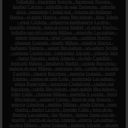
Valladolid - mucientes
Segovia - fuentesoto
Navarra -
lumbier
Cáceres - robledillo-de-gata
Tarragona - solivella
álava - samaniego
Ciudad-real - retuerta-del-bullaque
Huesca - el-grado
Huesca - graus
Illes-balears - ibiza
Toledo
- orgaz
Córdoba - peñarroya-pueblonuevo
La-rioja -
arnedillo
Almería - huércal-overa
Madrid - el-molar
Huelva -
bollullos-par-del-condado
Málaga - algarrobo
Las-palmas -
tuineje
Salamanca - béjar
Granada - capileira
Huelva -
aljaraque
Granada - guadix
Málaga - manilva
Huesca -
barbastro
Valencia - sagunt
Illes-balears - ses-salines
Sevilla
- carmona
Ciudad-real - valdepeñas
Alicante - orihuela
Jaén
- baeza
Navarra - tudela
Almería - el-ejido
Castellón -
benicarló
Málaga - benahavís
Madrid - coslada
Barcelona -
malgrat-de-mar
Málaga - antequera
Jaén - castillo-de-locubín
Castellón - vinaròs
Barcelona - manresa
Granada - motril
Asturias - cangas-de-onís
León - ponferrada
Las-palmas -
pájara
Pontevedra - sanxenxo
Ciudad-real - ciudad-real
Barcelona - calella
Illes-balears - maó-mahón
Illes-balears -
sóller
Cádiz - chipiona
Málaga - marbella
A-coruña - ferrol
Illes-balears - santanyí
Girona - lloret-de-mar
Segovia -
segovia
Gipuzkoa - mutriku
Málaga - ronda
Girona - roses
Huelva - huelva
La-rioja - logroño
Cádiz - jerez-de-la-
frontera
Las-palmas - tías
Burgos - burgos
Santa-cruz-de-
tenerife - puerto-de-la-cruz
Almería - almería
Las-palmas -
la-oliva
Málaga - mijas
Granada - granada
Alicante - alicante