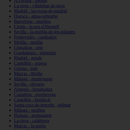
A-coruña - melide
La-rioja - villalobar-de-rioja
Madrid - las-rozas-de-madrid
Huesca - aínsa-sobrarbe
Barcelona - manlleu
Lleida - la-seu-d39urgell
Sevilla - la-puebla-de-los-infantes
Pontevedra - cambados
Melilla - melilla
Gipuzkoa - orio
Guadalajara - sigüenza
Madrid - getafe
Castellón - orpesa
Girona - pals
Murcia - librilla
Málaga - montejaque
Sevilla - olivares
Almería - benahadux
Cantabria - torrelavega
Castellón - benlloch
Santa-cruz-de-tenerife - güímar
Málaga - mollina
Bizkaia - portugalete
La-rioja - calahorra
Murcia - la-unión