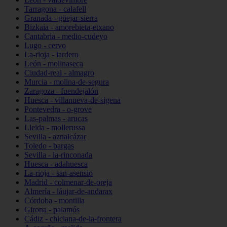
Tarragona - calafell
Granada - güejar-sierra
Bizkaia - amorebieta-etxano
Cantabria - medio-cudeyo
Lugo - cervo
La-rioja - lardero
León - molinaseca
Ciudad-real - almagro
Murcia - molina-de-segura
Zaragoza - fuendejalón
Huesca - villanueva-de-sigena
Pontevedra - o-grove
Las-palmas - arucas
Lleida - mollerussa
Sevilla - aznalcázar
Toledo - bargas
Sevilla - la-rinconada
Huesca - adahuesca
La-rioja - san-asensio
Madrid - colmenar-de-oreja
Almería - láujar-de-andarax
Córdoba - montilla
Girona - palamós
Cádiz - chiclana-de-la-frontera