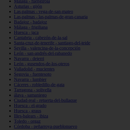
Málaga - fuengirola
Asturias - gijón
Las-palmas - vega-de-san-mateo
Las-palmas - las-palmas-de-gran-canaria
Badajoz - badajoz
Málaga - frigiliana
Huesca - jaca
Cantabria - cabezón-de-la-sal
Santa-cruz-de-tenerife - santiago-del-teide
Sevilla - valencina-de-la-concepción
León - san-andrés-del-rabanedo
Navarra - deierri
León - gusendos-de-los-oteros
Valladolid - mucientes
Segovia - fuentesoto
Navarra - lumbier
Cáceres - robledillo-de-gata
Tarragona - solivella
álava - samaniego
Ciudad-real - retuerta-del-bullaque
Huesca - el-grado
Huesca - graus
Illes-balears - ibiza
Toledo - orgaz
Córdoba - peñarroya-pueblonuevo