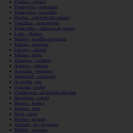
Cuenca - cuenca
Pontevedra - redondela
Pontevedra - o-porriño
Huelva - valverde-del-camino
Gipuzkoa - aretxabaleta
Pontevedra - vilanova-de-arousa
Lugo - ribadeo
Madrid - boadilla-del-monte
Málaga - estepona
Cáceres - cáceres
Málaga - mijas
Zaragoza - cariñena
Asturias - colunga
A-coruña - betanzos
Valladolid - valladolid
A-coruña - teo
Granada - motril
Ciudad-real - alcázar-de-san-juan
Barcelona - calella
Burgos - burgos
Zamora - toro
Soria - soria
Huelva - moguer
Alicante - la-vila-joiosa
Madrid - aranjuez