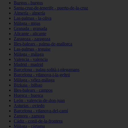
Burgos - burgos
Santa-cruz-de-tenerife - puerto-de-la-cruz
Almería - almería
Las-palmas - la-oliva
Málaga - mijas
Granada - granada
Alicante - alicante
Zaragoza - zaragoza
Illes-balears - palma-de-mallorca
Las-palmas - teguise
Málaga - málaga
Valencia - valencia
Madrid - madrid
Barcelona - palau-solità-i-plegamans
Barcelona - vilanova-i-la-geltrú
Málaga - vélez-málaga
Bizkaia - bilbao
Illes-balears - campos
Huesca - huesca
León - valencia-de-don-juan
Asturias - oviedo
Barcelona - vilanova-del-camí
Zamora - zamora
Cádiz - conil-de-la-frontera
Málaga - cártama