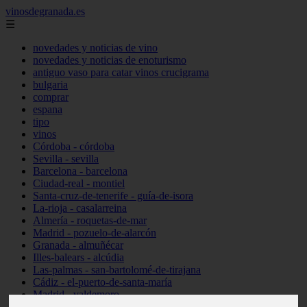
vinosdegranada.es
☰
novedades y noticias de vino
novedades y noticias de enoturismo
antiguo vaso para catar vinos crucigrama
bulgaria
comprar
espana
tipo
vinos
Córdoba - córdoba
Sevilla - sevilla
Barcelona - barcelona
Ciudad-real - montiel
Santa-cruz-de-tenerife - guía-de-isora
La-rioja - casalarreina
Almería - roquetas-de-mar
Madrid - pozuelo-de-alarcón
Granada - almuñécar
Illes-balears - alcúdia
Las-palmas - san-bartolomé-de-tirajana
Cádiz - el-puerto-de-santa-maría
Madrid - valdemoro
Granada - pulianas