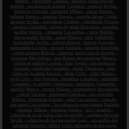
Madrid - valdemoro
Granada - pulianas
Santa-cruz-de-
tenerife - los-llanos-de-aridane
Cantabria - suances
Sevilla -
bormujos
Granada - monachil
Málaga - júzcar
Huesca -
isábena
Huesca - alquézar
Huesca - castejón-de-sos
Lleida -
alt-àneu
Sevilla - marinaleda
Córdoba - almedinilla
Navarra
- zangoza
Cantabria - arenas-de-iguña
Barcelona - la-pobla-
de-lillet
Murcia - cartagena
Las-palmas - yaiza
Madrid -
nuevo-baztán
Sevilla - arahal
Málaga - istán
Valladolid -
fuensaldaña
Sevilla - salteras
Huesca - biescas
Granada -
pampaneira
La-rioja - ezcaray
Granada - lanjarón
Barcelona
- santa-susanna
Bizkaia - santurtzi
Santa-cruz-de-tenerife -
tacoronte
Illes-balears - sant-llorenç-des-cardassar
Huesca -
sallent-de-gállego
La-rioja - haro
Sevilla - dos-hermanas
Granada - salobreña
Cantabria - laredo
Tarragona - sant-
carles-de-la-ràpita
Alicante - dénia
Cádiz - cádiz
Málaga -
nerja
León - león
Navarra - pamplona
Cantabria - santander
Cantabria - el-astillero
Salamanca - salamanca
Valladolid -
boecillo
Murcia - murcia
Málaga - torremolinos
Illes-balears
- calvià
Alicante - benidorm
Gipuzkoa - san-sebastián
Málaga - fuengirola
Asturias - gijón
Las-palmas - vega-de-
san-mateo
Las-palmas - las-palmas-de-gran-canaria
Badajoz
- badajoz
Málaga - frigiliana
Huesca - jaca
Cantabria -
cabezón-de-la-sal
Santa-cruz-de-tenerife - santiago-del-teide
Sevilla - valencina-de-la-concepción
León - san-andrés-del-
rabanedo
Navarra - deierri
León - gusendos-de-los-oteros