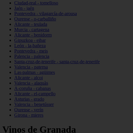
Ciudad-real - tomelloso
Jaén - jaén
Pontevedra - vilagarcía-de-arousa
Ourense - o-carballiño
Alicante - teulada
Murcia - cartagena
Alicante - benidorm
Gipuzkoa - eibar
León - la-bañeza
Pontevedra - meis
Palencia - palencia
Santa-cruz-de-tenerife - santa-cruz-de-tenerife
Valencia - paterna
Las-palmas - agüimes
Alicante - alcoi
Valencia - alaquàs
A-coruña - cabanas
Alicante - el-campello
Asturias - grado
Valencia - benetússer
Ourense - verín
Girona - mieres
Vinos de Granada