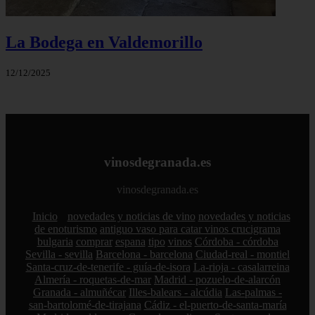
La Bodega en Valdemorillo
12/12/2025
vinosdegranada.es
vinosdegranada.es
Inicio
novedades y noticias de vino
novedades y noticias
de enoturismo
antiguo vaso para catar vinos crucigrama
bulgaria
comprar
espana
tipo
vinos
Córdoba - córdoba
Sevilla - sevilla
Barcelona - barcelona
Ciudad-real - montiel
Santa-cruz-de-tenerife - guía-de-isora
La-rioja - casalarreina
Almería - roquetas-de-mar
Madrid - pozuelo-de-alarcón
Granada - almuñécar
Illes-balears - alcúdia
Las-palmas -
san-bartolomé-de-tirajana
Cádiz - el-puerto-de-santa-maría