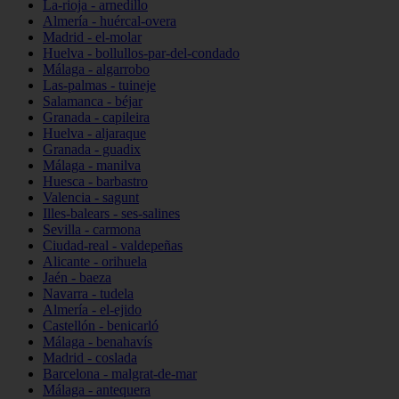
La-rioja - arnedillo
Almería - huércal-overa
Madrid - el-molar
Huelva - bollullos-par-del-condado
Málaga - algarrobo
Las-palmas - tuineje
Salamanca - béjar
Granada - capileira
Huelva - aljaraque
Granada - guadix
Málaga - manilva
Huesca - barbastro
Valencia - sagunt
Illes-balears - ses-salines
Sevilla - carmona
Ciudad-real - valdepeñas
Alicante - orihuela
Jaén - baeza
Navarra - tudela
Almería - el-ejido
Castellón - benicarló
Málaga - benahavís
Madrid - coslada
Barcelona - malgrat-de-mar
Málaga - antequera