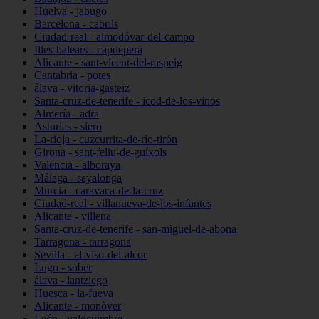
Huelva - jabugo
Barcelona - cabrils
Ciudad-real - almodóvar-del-campo
Illes-balears - capdepera
Alicante - sant-vicent-del-raspeig
Cantabria - potes
álava - vitoria-gasteiz
Santa-cruz-de-tenerife - icod-de-los-vinos
Almería - adra
Asturias - siero
La-rioja - cuzcurrita-de-río-tirón
Girona - sant-feliu-de-guíxols
Valencia - alboraya
Málaga - sayalonga
Murcia - caravaca-de-la-cruz
Ciudad-real - villanueva-de-los-infantes
Alicante - villena
Santa-cruz-de-tenerife - san-miguel-de-abona
Tarragona - tarragona
Sevilla - el-viso-del-alcor
Lugo - sober
álava - lantziego
Huesca - la-fueva
Alicante - monòver
León - valdevimbre