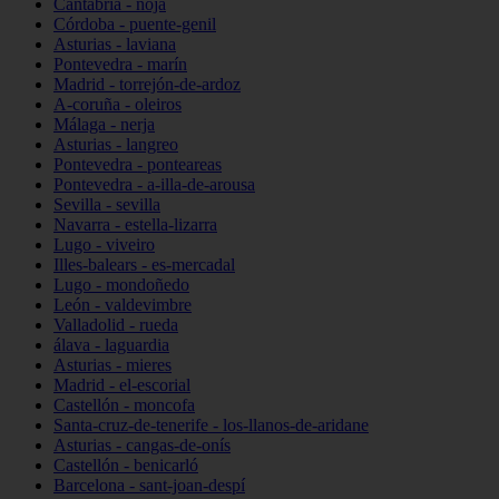
Cantabria - noja
Córdoba - puente-genil
Asturias - laviana
Pontevedra - marín
Madrid - torrejón-de-ardoz
A-coruña - oleiros
Málaga - nerja
Asturias - langreo
Pontevedra - ponteareas
Pontevedra - a-illa-de-arousa
Sevilla - sevilla
Navarra - estella-lizarra
Lugo - viveiro
Illes-balears - es-mercadal
Lugo - mondoñedo
León - valdevimbre
Valladolid - rueda
álava - laguardia
Asturias - mieres
Madrid - el-escorial
Castellón - moncofa
Santa-cruz-de-tenerife - los-llanos-de-aridane
Asturias - cangas-de-onís
Castellón - benicarló
Barcelona - sant-joan-despí