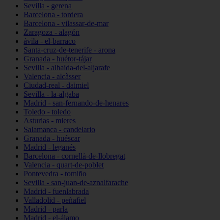
Sevilla - gerena
Barcelona - tordera
Barcelona - vilassar-de-mar
Zaragoza - alagón
ávila - el-barraco
Santa-cruz-de-tenerife - arona
Granada - huétor-tájar
Sevilla - albaida-del-aljarafe
Valencia - alcàsser
Ciudad-real - daimiel
Sevilla - la-algaba
Madrid - san-fernando-de-henares
Toledo - toledo
Asturias - mieres
Salamanca - candelario
Granada - huéscar
Madrid - leganés
Barcelona - cornellà-de-llobregat
Valencia - quart-de-poblet
Pontevedra - tomiño
Sevilla - san-juan-de-aznalfarache
Madrid - fuenlabrada
Valladolid - peñafiel
Madrid - parla
Madrid - el-álamo