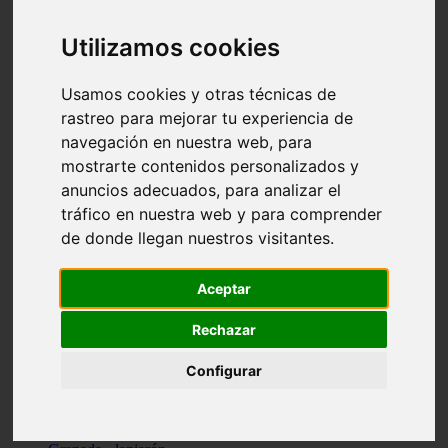
Santa-cruz-de-tenerife - los-llanos-de-aridane
Cantabria - suances
Utilizamos cookies
Sevilla - bormujos
Granada - monachil
Málaga - júzcar
Usamos cookies y otras técnicas de
Huesca - isábena
rastreo para mejorar tu experiencia de
Huesca - alquézar
navegación en nuestra web, para
Huesca - castejón-de-sos
Lleida - alt-àneu
mostrarte contenidos personalizados y
Sevilla - marinaleda
anuncios adecuados, para analizar el
Córdoba - almedinilla
tráfico en nuestra web y para comprender
Navarra - zangoza
Cantabria - arenas-de-iguña
de donde llegan nuestros visitantes.
Barcelona - la-pobla-de-lillet
Murcia - cartagena
Las-palmas - yaiza
Aceptar
Madrid - nuevo-baztán
Sevilla - arahal
Rechazar
Málaga - istán
Valladolid - fuensaldaña
Configurar
Sevilla - salteras
Huesca - biescas
Granada - pampaneira
La-rioja - ezcaray