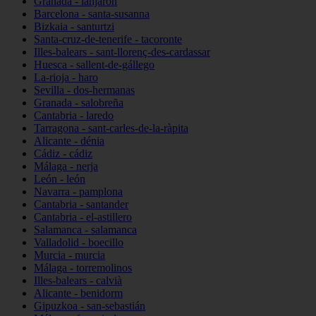
Granada - lanjarón
Barcelona - santa-susanna
Bizkaia - santurtzi
Santa-cruz-de-tenerife - tacoronte
Illes-balears - sant-llorenç-des-cardassar
Huesca - sallent-de-gállego
La-rioja - haro
Sevilla - dos-hermanas
Granada - salobreña
Cantabria - laredo
Tarragona - sant-carles-de-la-ràpita
Alicante - dénia
Cádiz - cádiz
Málaga - nerja
León - león
Navarra - pamplona
Cantabria - santander
Cantabria - el-astillero
Salamanca - salamanca
Valladolid - boecillo
Murcia - murcia
Málaga - torremolinos
Illes-balears - calvià
Alicante - benidorm
Gipuzkoa - san-sebastián