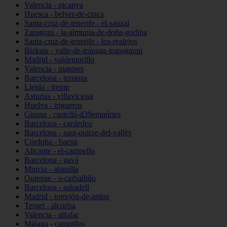
Valencia - picanya
Huesca - belver-de-cinca
Santa-cruz-de-tenerife - el-sauzal
Zaragoza - la-almunia-de-doña-godina
Santa-cruz-de-tenerife - los-realejos
Bizkaia - valle-de-trápaga-trapagaran
Madrid - valdemorillo
Valencia - manises
Barcelona - terrassa
Lleida - tremp
Asturias - villaviciosa
Huelva - trigueros
Girona - castelló-d39empúries
Barcelona - cardedeu
Barcelona - sant-quirze-del-vallès
Córdoba - baena
Alicante - el-campello
Barcelona - gavà
Murcia - abanilla
Ourense - o-carballiño
Barcelona - sabadell
Madrid - torrejón-de-ardoz
Teruel - alcorisa
Valencia - alfafar
Málaga - campillos