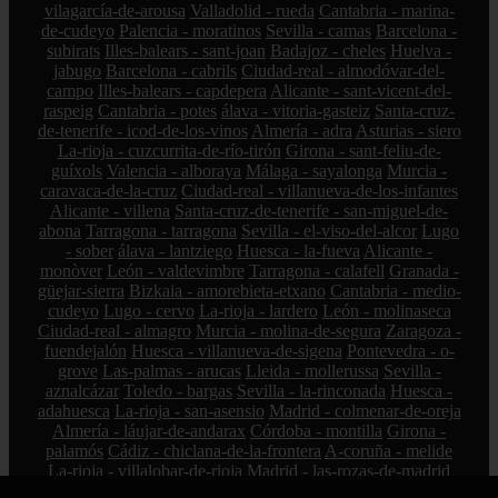
vilagarcía-de-arousa
Valladolid - rueda
Cantabria - marina-
de-cudeyo
Palencia - moratinos
Sevilla - camas
Barcelona -
subirats
Illes-balears - sant-joan
Badajoz - cheles
Huelva -
jabugo
Barcelona - cabrils
Ciudad-real - almodóvar-del-
campo
Illes-balears - capdepera
Alicante - sant-vicent-del-
raspeig
Cantabria - potes
álava - vitoria-gasteiz
Santa-cruz-
de-tenerife - icod-de-los-vinos
Almería - adra
Asturias - siero
La-rioja - cuzcurrita-de-río-tirón
Girona - sant-feliu-de-
guíxols
Valencia - alboraya
Málaga - sayalonga
Murcia -
caravaca-de-la-cruz
Ciudad-real - villanueva-de-los-infantes
Alicante - villena
Santa-cruz-de-tenerife - san-miguel-de-
abona
Tarragona - tarragona
Sevilla - el-viso-del-alcor
Lugo
- sober
álava - lantziego
Huesca - la-fueva
Alicante -
monòver
León - valdevimbre
Tarragona - calafell
Granada -
güejar-sierra
Bizkaia - amorebieta-etxano
Cantabria - medio-
cudeyo
Lugo - cervo
La-rioja - lardero
León - molinaseca
Ciudad-real - almagro
Murcia - molina-de-segura
Zaragoza -
fuendejalón
Huesca - villanueva-de-sigena
Pontevedra - o-
grove
Las-palmas - arucas
Lleida - mollerussa
Sevilla -
aznalcázar
Toledo - bargas
Sevilla - la-rinconada
Huesca -
adahuesca
La-rioja - san-asensio
Madrid - colmenar-de-oreja
Almería - láujar-de-andarax
Córdoba - montilla
Girona -
palamós
Cádiz - chiclana-de-la-frontera
A-coruña - melide
La-rioja - villalobar-de-rioja
Madrid - las-rozas-de-madrid
Huesca - aínsa-sobrarbe
Barcelona - manlleu
Lleida - la-seu-