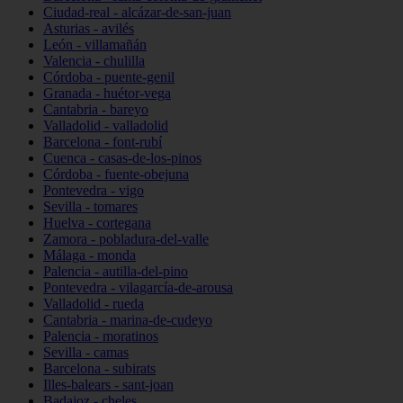
Ciudad-real - alcázar-de-san-juan
Asturias - avilés
León - villamañán
Valencia - chulilla
Córdoba - puente-genil
Granada - huétor-vega
Cantabria - bareyo
Valladolid - valladolid
Barcelona - font-rubí
Cuenca - casas-de-los-pinos
Córdoba - fuente-obejuna
Pontevedra - vigo
Sevilla - tomares
Huelva - cortegana
Zamora - pobladura-del-valle
Málaga - monda
Palencia - autilla-del-pino
Pontevedra - vilagarcía-de-arousa
Valladolid - rueda
Cantabria - marina-de-cudeyo
Palencia - moratinos
Sevilla - camas
Barcelona - subirats
Illes-balears - sant-joan
Badajoz - cheles