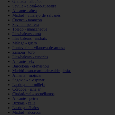
Granada - albuñol
Sevilla - alcalá-de-guadaíra
Alicante - altea
Madrid - villarejo-de-salvanés
Cuenca - tarancón
Sevilla - pedrera
Toledo - manzaneque
Illes-balears - artà
Illes-balears - andratx
Málaga - guaro
Pontevedra - vilanova-de-arousa
Zamora - toro
Illes-balears - esporles
Alicante - elx
Barcelona - el-masnou
Madrid - san-martín-de-valdeiglesias
Almería - mojácar
Segovia - el-espinar
La-rioja - hormilleja
Córdoba - iznájar
Ciudad-real - socuéllamos
Alicante - petrer
Bizkaia - zalla
La-rioja - ábalos
Madrid - alcorcón