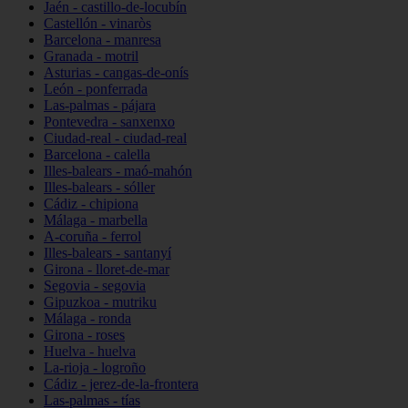
Jaén - castillo-de-locubín
Castellón - vinaròs
Barcelona - manresa
Granada - motril
Asturias - cangas-de-onís
León - ponferrada
Las-palmas - pájara
Pontevedra - sanxenxo
Ciudad-real - ciudad-real
Barcelona - calella
Illes-balears - maó-mahón
Illes-balears - sóller
Cádiz - chipiona
Málaga - marbella
A-coruña - ferrol
Illes-balears - santanyí
Girona - lloret-de-mar
Segovia - segovia
Gipuzkoa - mutriku
Málaga - ronda
Girona - roses
Huelva - huelva
La-rioja - logroño
Cádiz - jerez-de-la-frontera
Las-palmas - tías