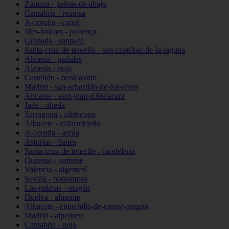
Zamora - peleas-de-abajo
Cantabria - reinosa
A-coruña - carral
Illes-balears - pollença
Granada - santa-fe
Santa-cruz-de-tenerife - san-cristóbal-de-la-laguna
Almería - padules
Almería - rioja
Castellón - benicàssim
Madrid - san-sebastián-de-los-reyes
Alicante - sant-joan-d39alacant
Jaén - úbeda
Tarragona - ulldecona
Albacete - villarrobledo
A-coruña - arzúa
Asturias - llanes
Santa-cruz-de-tenerife - candelaria
Ourense - ourense
Valencia - algemesí
Sevilla - badolatosa
Las-palmas - mogán
Huelva - almonte
Albacete - chinchilla-de-monte-aragón
Madrid - alpedrete
Cantabria - noja