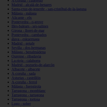
A-coruña - culleredo
Madrid - alcalá-de-henares
Santa-cruz-de-tenerife - san-cristóbal-de-la-laguna
Málaga - málaga
Alicante - elx
Pontevedra - o-grove
Illes-balears - ses-salines
Girona - lloret-de-mar
Pontevedra - cambados
álava - eskuernaga
Madrid - getafe
Sevilla - dos-hermanas
Málaga - benalmádena
Ourense - ribadavia
La-rioja - calahorra
Madrid - pozuelo-de-alarcón
Albacete - albacete
A-coruña - sada
Asturias - castrillón
A-coruña - ferrol
Málaga - fuengirola
Tarragona - montblanc
Tarragona - tarragona
Tarragona - tortosa
Lugo - sober