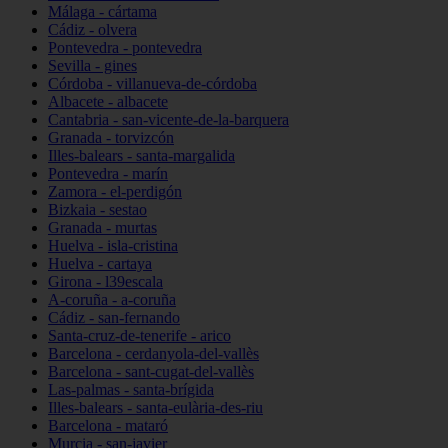
Málaga - cártama
Cádiz - olvera
Pontevedra - pontevedra
Sevilla - gines
Córdoba - villanueva-de-córdoba
Albacete - albacete
Cantabria - san-vicente-de-la-barquera
Granada - torvizcón
Illes-balears - santa-margalida
Pontevedra - marín
Zamora - el-perdigón
Bizkaia - sestao
Granada - murtas
Huelva - isla-cristina
Huelva - cartaya
Girona - l39escala
A-coruña - a-coruña
Cádiz - san-fernando
Santa-cruz-de-tenerife - arico
Barcelona - cerdanyola-del-vallès
Barcelona - sant-cugat-del-vallès
Las-palmas - santa-brígida
Illes-balears - santa-eulària-des-riu
Barcelona - mataró
Murcia - san-javier