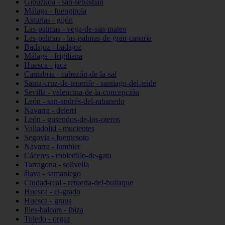
Gipuzkoa - san-sebastián
Málaga - fuengirola
Asturias - gijón
Las-palmas - vega-de-san-mateo
Las-palmas - las-palmas-de-gran-canaria
Badajoz - badajoz
Málaga - frigiliana
Huesca - jaca
Cantabria - cabezón-de-la-sal
Santa-cruz-de-tenerife - santiago-del-teide
Sevilla - valencina-de-la-concepción
León - san-andrés-del-rabanedo
Navarra - deierri
León - gusendos-de-los-oteros
Valladolid - mucientes
Segovia - fuentesoto
Navarra - lumbier
Cáceres - robledillo-de-gata
Tarragona - solivella
álava - samaniego
Ciudad-real - retuerta-del-bullaque
Huesca - el-grado
Huesca - graus
Illes-balears - ibiza
Toledo - orgaz