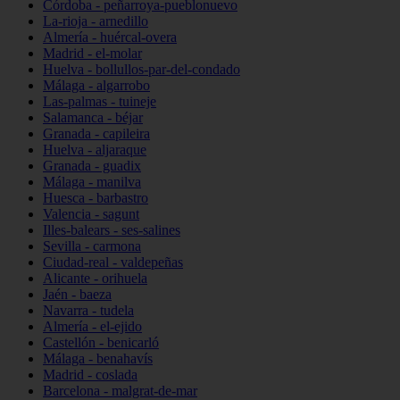
Córdoba - peñarroya-pueblonuevo
La-rioja - arnedillo
Almería - huércal-overa
Madrid - el-molar
Huelva - bollullos-par-del-condado
Málaga - algarrobo
Las-palmas - tuineje
Salamanca - béjar
Granada - capileira
Huelva - aljaraque
Granada - guadix
Málaga - manilva
Huesca - barbastro
Valencia - sagunt
Illes-balears - ses-salines
Sevilla - carmona
Ciudad-real - valdepeñas
Alicante - orihuela
Jaén - baeza
Navarra - tudela
Almería - el-ejido
Castellón - benicarló
Málaga - benahavís
Madrid - coslada
Barcelona - malgrat-de-mar