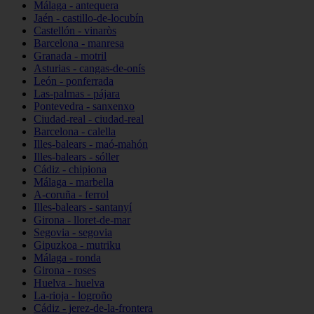
Málaga - antequera
Jaén - castillo-de-locubín
Castellón - vinaròs
Barcelona - manresa
Granada - motril
Asturias - cangas-de-onís
León - ponferrada
Las-palmas - pájara
Pontevedra - sanxenxo
Ciudad-real - ciudad-real
Barcelona - calella
Illes-balears - maó-mahón
Illes-balears - sóller
Cádiz - chipiona
Málaga - marbella
A-coruña - ferrol
Illes-balears - santanyí
Girona - lloret-de-mar
Segovia - segovia
Gipuzkoa - mutriku
Málaga - ronda
Girona - roses
Huelva - huelva
La-rioja - logroño
Cádiz - jerez-de-la-frontera