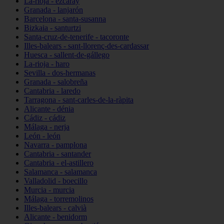
La-rioja - ezcaray
Granada - lanjarón
Barcelona - santa-susanna
Bizkaia - santurtzi
Santa-cruz-de-tenerife - tacoronte
Illes-balears - sant-llorenç-des-cardassar
Huesca - sallent-de-gállego
La-rioja - haro
Sevilla - dos-hermanas
Granada - salobreña
Cantabria - laredo
Tarragona - sant-carles-de-la-ràpita
Alicante - dénia
Cádiz - cádiz
Málaga - nerja
León - león
Navarra - pamplona
Cantabria - santander
Cantabria - el-astillero
Salamanca - salamanca
Valladolid - boecillo
Murcia - murcia
Málaga - torremolinos
Illes-balears - calvià
Alicante - benidorm