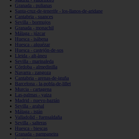
Granada - pulianas
Santa-cruz-de-tenerife - los-llanos-de-aridane
Cantabria - suances
Sevilla - bormujos
Granada - monachil
Málaga - júzcar
Huesca - isábena
Huesca - alquézar
Huesca - castejón-de-sos
Lleida - alt-àneu
Sevilla - marinaleda
Córdoba - almedinilla
Navarra - zangoza
Cantabria - arenas-de-iguña
Barcelona - la-pobla-de-lillet
Murcia - cartagena
Las-palmas - yaiza
Madrid - nuevo-baztán
Sevilla - arahal
Málaga - istán
Valladolid - fuensaldaña
Sevilla - salteras
Huesca - biescas
Granada - pampaneira