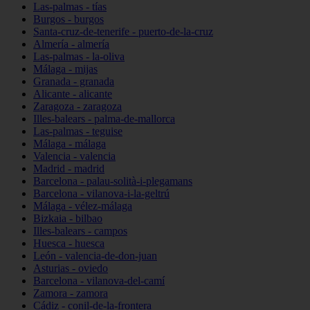
Las-palmas - tías
Burgos - burgos
Santa-cruz-de-tenerife - puerto-de-la-cruz
Almería - almería
Las-palmas - la-oliva
Málaga - mijas
Granada - granada
Alicante - alicante
Zaragoza - zaragoza
Illes-balears - palma-de-mallorca
Las-palmas - teguise
Málaga - málaga
Valencia - valencia
Madrid - madrid
Barcelona - palau-solità-i-plegamans
Barcelona - vilanova-i-la-geltrú
Málaga - vélez-málaga
Bizkaia - bilbao
Illes-balears - campos
Huesca - huesca
León - valencia-de-don-juan
Asturias - oviedo
Barcelona - vilanova-del-camí
Zamora - zamora
Cádiz - conil-de-la-frontera