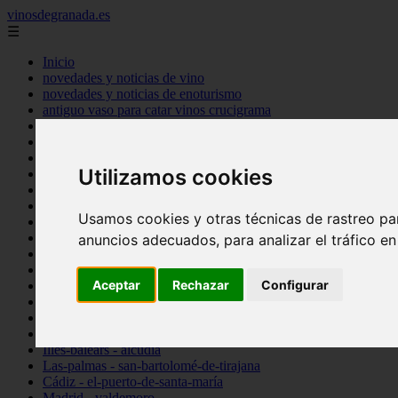
vinosdegranada.es
☰
Inicio
novedades y noticias de vino
novedades y noticias de enoturismo
antiguo vaso para catar vinos crucigrama
bulgaria
comprar
espana
Utilizamos cookies
tipo
vinos
Córdoba - córdoba
Usamos cookies y otras técnicas de rastreo pa
Sevilla - sevilla
Barcelona - barcelona
anuncios adecuados, para analizar el tráfico e
Ciudad-real - montiel
Santa-cruz-de-tenerife - guía-de-isora
Aceptar
Rechazar
Configurar
La-rioja - casalarreina
Almería - roquetas-de-mar
Madrid - pozuelo-de-alarcón
Granada - almuñécar
Illes-balears - alcúdia
Las-palmas - san-bartolomé-de-tirajana
Cádiz - el-puerto-de-santa-maría
Madrid - valdemoro