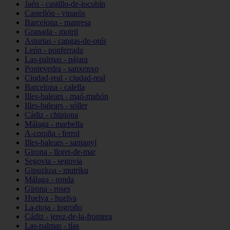
Jaén - castillo-de-locubín
Castellón - vinaròs
Barcelona - manresa
Granada - motril
Asturias - cangas-de-onís
León - ponferrada
Las-palmas - pájara
Pontevedra - sanxenxo
Ciudad-real - ciudad-real
Barcelona - calella
Illes-balears - maó-mahón
Illes-balears - sóller
Cádiz - chipiona
Málaga - marbella
A-coruña - ferrol
Illes-balears - santanyí
Girona - lloret-de-mar
Segovia - segovia
Gipuzkoa - mutriku
Málaga - ronda
Girona - roses
Huelva - huelva
La-rioja - logroño
Cádiz - jerez-de-la-frontera
Las-palmas - tías