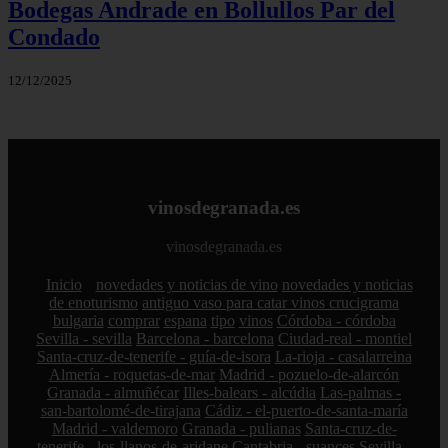
Bodegas Andrade en Bollullos Par del
Condado
12/12/2025
vinosdegranada.es
vinosdegranada.es
Inicio
novedades y noticias de vino
novedades y noticias
de enoturismo
antiguo vaso para catar vinos crucigrama
bulgaria
comprar
espana
tipo
vinos
Córdoba - córdoba
Sevilla - sevilla
Barcelona - barcelona
Ciudad-real - montiel
Santa-cruz-de-tenerife - guía-de-isora
La-rioja - casalarreina
Almería - roquetas-de-mar
Madrid - pozuelo-de-alarcón
Granada - almuñécar
Illes-balears - alcúdia
Las-palmas -
san-bartolomé-de-tirajana
Cádiz - el-puerto-de-santa-maría
Madrid - valdemoro
Granada - pulianas
Santa-cruz-de-
tenerife - los-llanos-de-aridane
Cantabria - suances
Sevilla -