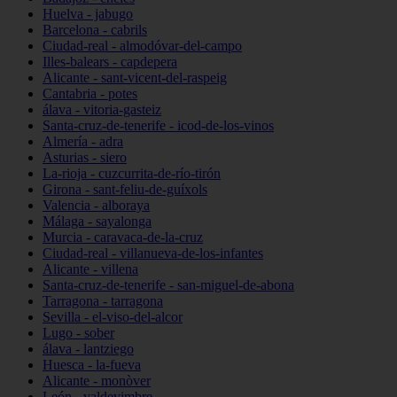
Huelva - jabugo
Barcelona - cabrils
Ciudad-real - almodóvar-del-campo
Illes-balears - capdepera
Alicante - sant-vicent-del-raspeig
Cantabria - potes
álava - vitoria-gasteiz
Santa-cruz-de-tenerife - icod-de-los-vinos
Almería - adra
Asturias - siero
La-rioja - cuzcurrita-de-río-tirón
Girona - sant-feliu-de-guíxols
Valencia - alboraya
Málaga - sayalonga
Murcia - caravaca-de-la-cruz
Ciudad-real - villanueva-de-los-infantes
Alicante - villena
Santa-cruz-de-tenerife - san-miguel-de-abona
Tarragona - tarragona
Sevilla - el-viso-del-alcor
Lugo - sober
álava - lantziego
Huesca - la-fueva
Alicante - monòver
León - valdevimbre