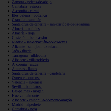
Zamora - peleas-de-abajo
Cantabria - reinosa
A-coruña - carral
Illes-balears - pollença
Granada - santa-fe
Santa-cruz-de-tenerife - san-cristóbal-de-la-laguna
Almería - padules
Almería - rioja
Castellón - benicàssim
Madrid - san-sebastián-de-los-reyes
Alicante - sant-joan-d39alacant
Jaén - úbeda
Tarragona - ulldecona
Albacete - villarrobledo
A-coruña - arzúa
Asturias - llanes
Santa-cruz-de-tenerife - candelaria
Ourense - ourense
Valencia - algemesí
Sevilla - badolatosa
Las-palmas - mogán
Huelva - almonte
Albacete - chinchilla-de-monte-aragón
Madrid - alpedrete
Cantabria - noja