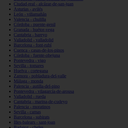
Ciudad-real - alcázar-de-san-juan
Asturias - avilés
León - villamañán
Valencia - chulilla
Córdoba - puente-genil
Granada - huétor-vega
Cantabria - bareyo
Valladolid - valladolid
Barcelona - font-rubí
Cuenca - casas-de-los-pinos
Córdoba - fuente-obejuna
Pontevedra - vigo
Sevilla - tomares
Huelva - cortegana
Zamora - pobladura-del-valle
Málaga - monda
Palencia - autilla-del-pino
Pontevedra - vilagarcía-de-arousa
Valladolid - rueda
Cantabria - marina-de-cudeyo
Palencia - moratinos
Sevilla - camas
Barcelona - subirats
Illes-balears - sant-joan
Badajoz - cheles