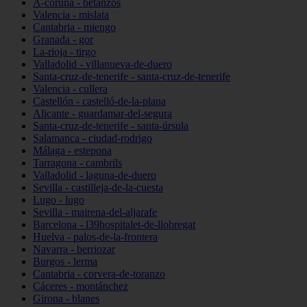
A-coruña - betanzos
Valencia - mislata
Cantabria - miengo
Granada - gor
La-rioja - tirgo
Valladolid - villanueva-de-duero
Santa-cruz-de-tenerife - santa-cruz-de-tenerife
Valencia - cullera
Castellón - castelló-de-la-plana
Alicante - guardamar-del-segura
Santa-cruz-de-tenerife - santa-úrsula
Salamanca - ciudad-rodrigo
Málaga - estepona
Tarragona - cambrils
Valladolid - laguna-de-duero
Sevilla - castilleja-de-la-cuesta
Lugo - lugo
Sevilla - mairena-del-aljarafe
Barcelona - l39hospitalet-de-llobregat
Huelva - palos-de-la-frontera
Navarra - berriozar
Burgos - lerma
Cantabria - corvera-de-toranzo
Cáceres - montánchez
Girona - blanes