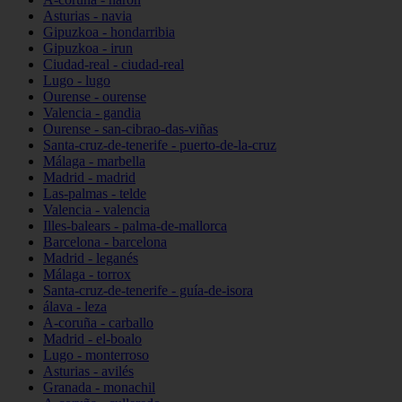
Asturias - navia
Gipuzkoa - hondarribia
Gipuzkoa - irun
Ciudad-real - ciudad-real
Lugo - lugo
Ourense - ourense
Valencia - gandia
Ourense - san-cibrao-das-viñas
Santa-cruz-de-tenerife - puerto-de-la-cruz
Málaga - marbella
Madrid - madrid
Las-palmas - telde
Valencia - valencia
Illes-balears - palma-de-mallorca
Barcelona - barcelona
Madrid - leganés
Málaga - torrox
Santa-cruz-de-tenerife - guía-de-isora
álava - leza
A-coruña - carballo
Madrid - el-boalo
Lugo - monterroso
Asturias - avilés
Granada - monachil