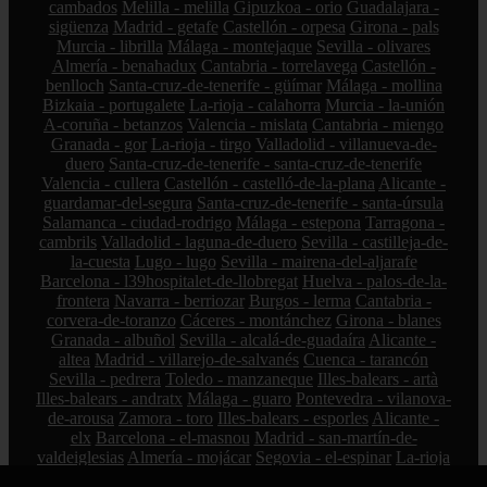
cambados
Melilla - melilla
Gipuzkoa - orio
Guadalajara -
sigüenza
Madrid - getafe
Castellón - orpesa
Girona - pals
Murcia - librilla
Málaga - montejaque
Sevilla - olivares
Almería - benahadux
Cantabria - torrelavega
Castellón -
benlloch
Santa-cruz-de-tenerife - güímar
Málaga - mollina
Bizkaia - portugalete
La-rioja - calahorra
Murcia - la-unión
A-coruña - betanzos
Valencia - mislata
Cantabria - miengo
Granada - gor
La-rioja - tirgo
Valladolid - villanueva-de-
duero
Santa-cruz-de-tenerife - santa-cruz-de-tenerife
Valencia - cullera
Castellón - castelló-de-la-plana
Alicante -
guardamar-del-segura
Santa-cruz-de-tenerife - santa-úrsula
Salamanca - ciudad-rodrigo
Málaga - estepona
Tarragona -
cambrils
Valladolid - laguna-de-duero
Sevilla - castilleja-de-
la-cuesta
Lugo - lugo
Sevilla - mairena-del-aljarafe
Barcelona - l39hospitalet-de-llobregat
Huelva - palos-de-la-
frontera
Navarra - berriozar
Burgos - lerma
Cantabria -
corvera-de-toranzo
Cáceres - montánchez
Girona - blanes
Granada - albuñol
Sevilla - alcalá-de-guadaíra
Alicante -
altea
Madrid - villarejo-de-salvanés
Cuenca - tarancón
Sevilla - pedrera
Toledo - manzaneque
Illes-balears - artà
Illes-balears - andratx
Málaga - guaro
Pontevedra - vilanova-
de-arousa
Zamora - toro
Illes-balears - esporles
Alicante -
elx
Barcelona - el-masnou
Madrid - san-martín-de-
valdeiglesias
Almería - mojácar
Segovia - el-espinar
La-rioja
- hormilleja
Córdoba - iznájar
Ciudad-real - socuéllamos