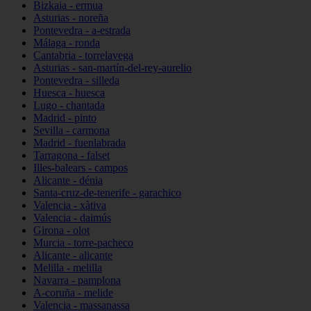
Bizkaia - ermua
Asturias - noreña
Pontevedra - a-estrada
Málaga - ronda
Cantabria - torrelavega
Asturias - san-martín-del-rey-aurelio
Pontevedra - silleda
Huesca - huesca
Lugo - chantada
Madrid - pinto
Sevilla - carmona
Madrid - fuenlabrada
Tarragona - falset
Illes-balears - campos
Alicante - dénia
Santa-cruz-de-tenerife - garachico
Valencia - xàtiva
Valencia - daimús
Girona - olot
Murcia - torre-pacheco
Alicante - alicante
Melilla - melilla
Navarra - pamplona
A-coruña - melide
Valencia - massanassa