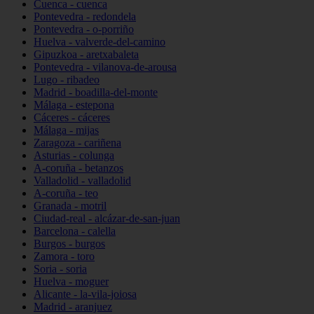
Cuenca - cuenca
Pontevedra - redondela
Pontevedra - o-porriño
Huelva - valverde-del-camino
Gipuzkoa - aretxabaleta
Pontevedra - vilanova-de-arousa
Lugo - ribadeo
Madrid - boadilla-del-monte
Málaga - estepona
Cáceres - cáceres
Málaga - mijas
Zaragoza - cariñena
Asturias - colunga
A-coruña - betanzos
Valladolid - valladolid
A-coruña - teo
Granada - motril
Ciudad-real - alcázar-de-san-juan
Barcelona - calella
Burgos - burgos
Zamora - toro
Soria - soria
Huelva - moguer
Alicante - la-vila-joiosa
Madrid - aranjuez