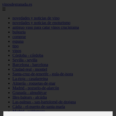
vinosdegranada.es
☰
novedades y noticias de vino
novedades y noticias de enoturismo
antiguo vaso para catar vinos crucigrama
bulgaria
comprar
espana
tipo
vinos
Córdoba - córdoba
Sevilla - sevilla
Barcelona - barcelona
Ciudad-real - montiel
Santa-cruz-de-tenerife - guía-de-isora
La-rioja - casalarreina
Almería - roquetas-de-mar
Madrid - pozuelo-de-alarcón
Granada - almuñécar
Illes-balears - alcúdia
Las-palmas - san-bartolomé-de-tirajana
Cádiz - el-puerto-de-santa-maría
Madrid - valdemoro
Granada - pulianas