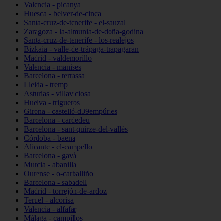
Valencia - picanya
Huesca - belver-de-cinca
Santa-cruz-de-tenerife - el-sauzal
Zaragoza - la-almunia-de-doña-godina
Santa-cruz-de-tenerife - los-realejos
Bizkaia - valle-de-trápaga-trapagaran
Madrid - valdemorillo
Valencia - manises
Barcelona - terrassa
Lleida - tremp
Asturias - villaviciosa
Huelva - trigueros
Girona - castelló-d39empúries
Barcelona - cardedeu
Barcelona - sant-quirze-del-vallès
Córdoba - baena
Alicante - el-campello
Barcelona - gavà
Murcia - abanilla
Ourense - o-carballiño
Barcelona - sabadell
Madrid - torrejón-de-ardoz
Teruel - alcorisa
Valencia - alfafar
Málaga - campillos