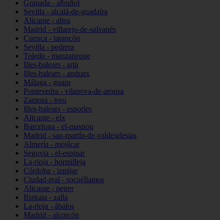
Granada - albuñol
Sevilla - alcalá-de-guadaíra
Alicante - altea
Madrid - villarejo-de-salvanés
Cuenca - tarancón
Sevilla - pedrera
Toledo - manzaneque
Illes-balears - artà
Illes-balears - andratx
Málaga - guaro
Pontevedra - vilanova-de-arousa
Zamora - toro
Illes-balears - esporles
Alicante - elx
Barcelona - el-masnou
Madrid - san-martín-de-valdeiglesias
Almería - mojácar
Segovia - el-espinar
La-rioja - hormilleja
Córdoba - iznájar
Ciudad-real - socuéllamos
Alicante - petrer
Bizkaia - zalla
La-rioja - ábalos
Madrid - alcorcón