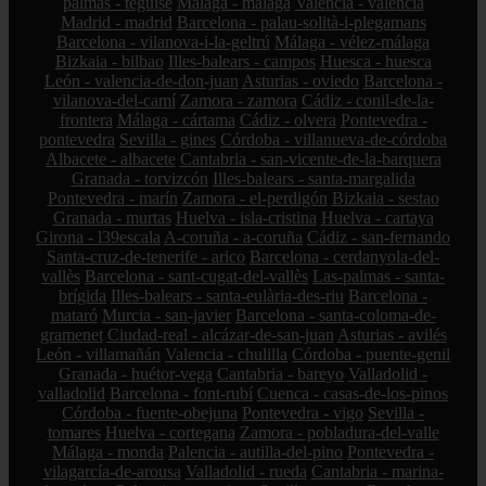
palmas - teguise
Málaga - málaga
Valencia - valencia
Madrid - madrid
Barcelona - palau-solità-i-plegamans
Barcelona - vilanova-i-la-geltrú
Málaga - vélez-málaga
Bizkaia - bilbao
Illes-balears - campos
Huesca - huesca
León - valencia-de-don-juan
Asturias - oviedo
Barcelona -
vilanova-del-camí
Zamora - zamora
Cádiz - conil-de-la-
frontera
Málaga - cártama
Cádiz - olvera
Pontevedra -
pontevedra
Sevilla - gines
Córdoba - villanueva-de-córdoba
Albacete - albacete
Cantabria - san-vicente-de-la-barquera
Granada - torvizcón
Illes-balears - santa-margalida
Pontevedra - marín
Zamora - el-perdigón
Bizkaia - sestao
Granada - murtas
Huelva - isla-cristina
Huelva - cartaya
Girona - l39escala
A-coruña - a-coruña
Cádiz - san-fernando
Santa-cruz-de-tenerife - arico
Barcelona - cerdanyola-del-
vallès
Barcelona - sant-cugat-del-vallès
Las-palmas - santa-
brígida
Illes-balears - santa-eulària-des-riu
Barcelona -
mataró
Murcia - san-javier
Barcelona - santa-coloma-de-
gramenet
Ciudad-real - alcázar-de-san-juan
Asturias - avilés
León - villamañán
Valencia - chulilla
Córdoba - puente-genil
Granada - huétor-vega
Cantabria - bareyo
Valladolid -
valladolid
Barcelona - font-rubí
Cuenca - casas-de-los-pinos
Córdoba - fuente-obejuna
Pontevedra - vigo
Sevilla -
tomares
Huelva - cortegana
Zamora - pobladura-del-valle
Málaga - monda
Palencia - autilla-del-pino
Pontevedra -
vilagarcía-de-arousa
Valladolid - rueda
Cantabria - marina-