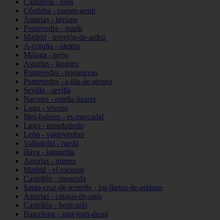
Cantabria - noja
Córdoba - puente-genil
Asturias - laviana
Pontevedra - marín
Madrid - torrejón-de-ardoz
A-coruña - oleiros
Málaga - nerja
Asturias - langreo
Pontevedra - ponteareas
Pontevedra - a-illa-de-arousa
Sevilla - sevilla
Navarra - estella-lizarra
Lugo - viveiro
Illes-balears - es-mercadal
Lugo - mondoñedo
León - valdevimbre
Valladolid - rueda
álava - laguardia
Asturias - mieres
Madrid - el-escorial
Castellón - moncofa
Santa-cruz-de-tenerife - los-llanos-de-aridane
Asturias - cangas-de-onís
Castellón - benicarló
Barcelona - sant-joan-despí