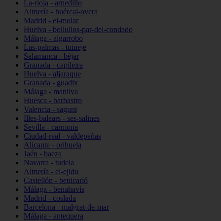
La-rioja - arnedillo
Almería - huércal-overa
Madrid - el-molar
Huelva - bollullos-par-del-condado
Málaga - algarrobo
Las-palmas - tuineje
Salamanca - béjar
Granada - capileira
Huelva - aljaraque
Granada - guadix
Málaga - manilva
Huesca - barbastro
Valencia - sagunt
Illes-balears - ses-salines
Sevilla - carmona
Ciudad-real - valdepeñas
Alicante - orihuela
Jaén - baeza
Navarra - tudela
Almería - el-ejido
Castellón - benicarló
Málaga - benahavís
Madrid - coslada
Barcelona - malgrat-de-mar
Málaga - antequera