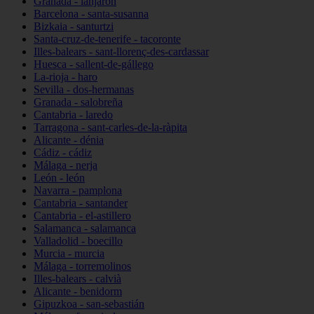
Granada - lanjarón
Barcelona - santa-susanna
Bizkaia - santurtzi
Santa-cruz-de-tenerife - tacoronte
Illes-balears - sant-llorenç-des-cardassar
Huesca - sallent-de-gállego
La-rioja - haro
Sevilla - dos-hermanas
Granada - salobreña
Cantabria - laredo
Tarragona - sant-carles-de-la-ràpita
Alicante - dénia
Cádiz - cádiz
Málaga - nerja
León - león
Navarra - pamplona
Cantabria - santander
Cantabria - el-astillero
Salamanca - salamanca
Valladolid - boecillo
Murcia - murcia
Málaga - torremolinos
Illes-balears - calvià
Alicante - benidorm
Gipuzkoa - san-sebastián