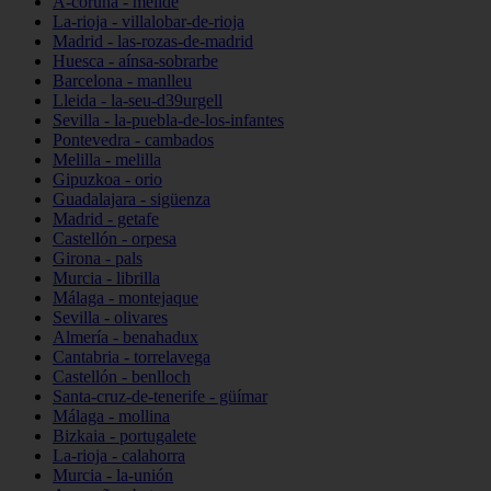
A-coruña - melide
La-rioja - villalobar-de-rioja
Madrid - las-rozas-de-madrid
Huesca - aínsa-sobrarbe
Barcelona - manlleu
Lleida - la-seu-d39urgell
Sevilla - la-puebla-de-los-infantes
Pontevedra - cambados
Melilla - melilla
Gipuzkoa - orio
Guadalajara - sigüenza
Madrid - getafe
Castellón - orpesa
Girona - pals
Murcia - librilla
Málaga - montejaque
Sevilla - olivares
Almería - benahadux
Cantabria - torrelavega
Castellón - benlloch
Santa-cruz-de-tenerife - güímar
Málaga - mollina
Bizkaia - portugalete
La-rioja - calahorra
Murcia - la-unión