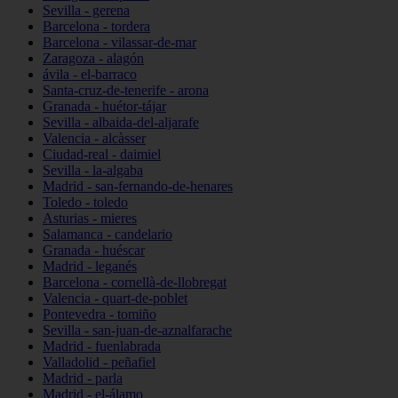
Sevilla - gerena
Barcelona - tordera
Barcelona - vilassar-de-mar
Zaragoza - alagón
ávila - el-barraco
Santa-cruz-de-tenerife - arona
Granada - huétor-tájar
Sevilla - albaida-del-aljarafe
Valencia - alcàsser
Ciudad-real - daimiel
Sevilla - la-algaba
Madrid - san-fernando-de-henares
Toledo - toledo
Asturias - mieres
Salamanca - candelario
Granada - huéscar
Madrid - leganés
Barcelona - cornellà-de-llobregat
Valencia - quart-de-poblet
Pontevedra - tomiño
Sevilla - san-juan-de-aznalfarache
Madrid - fuenlabrada
Valladolid - peñafiel
Madrid - parla
Madrid - el-álamo