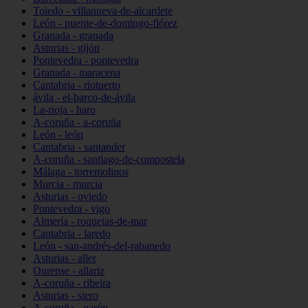
Toledo - villanueva-de-alcardete
León - puente-de-domingo-flórez
Granada - granada
Asturias - gijón
Pontevedra - pontevedra
Granada - maracena
Cantabria - riotuerto
ávila - el-barco-de-ávila
La-rioja - haro
A-coruña - a-coruña
León - león
Cantabria - santander
A-coruña - santiago-de-compostela
Málaga - torremolinos
Murcia - murcia
Asturias - oviedo
Pontevedra - vigo
Almería - roquetas-de-mar
Cantabria - laredo
León - san-andrés-del-rabanedo
Asturias - aller
Ourense - allariz
A-coruña - ribeira
Asturias - siero
A-coruña - narón