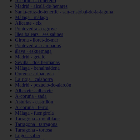
A-coruña - culleredo
Madrid - alcalá-de-henares
Santa-cruz-de-tenerife - san-cristóbal-de-la-laguna
Málaga - málaga
Alicante - elx
Pontevedra - o-grove
Illes-balears - ses-salines
Girona - lloret-de-mar
Pontevedra - cambados
álava - eskuernaga
Madrid - getafe
Sevilla - dos-hermanas
Málaga - benalmádena
Ourense - ribadavia
La-rioja - calahorra
Madrid - pozuelo-de-alarcón
Albacete - albacete
A-coruña - sada
Asturias - castrillón
A-coruña - ferrol
Málaga - fuengirola
Tarragona - montblanc
Tarragona - tarragona
Tarragona - tortosa
Lugo - sober