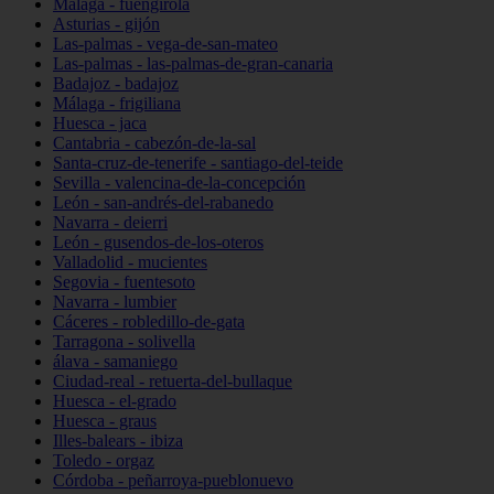
Málaga - fuengirola
Asturias - gijón
Las-palmas - vega-de-san-mateo
Las-palmas - las-palmas-de-gran-canaria
Badajoz - badajoz
Málaga - frigiliana
Huesca - jaca
Cantabria - cabezón-de-la-sal
Santa-cruz-de-tenerife - santiago-del-teide
Sevilla - valencina-de-la-concepción
León - san-andrés-del-rabanedo
Navarra - deierri
León - gusendos-de-los-oteros
Valladolid - mucientes
Segovia - fuentesoto
Navarra - lumbier
Cáceres - robledillo-de-gata
Tarragona - solivella
álava - samaniego
Ciudad-real - retuerta-del-bullaque
Huesca - el-grado
Huesca - graus
Illes-balears - ibiza
Toledo - orgaz
Córdoba - peñarroya-pueblonuevo