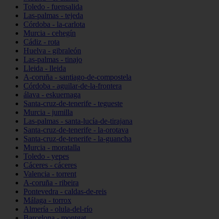
Toledo - fuensalida
Las-palmas - tejeda
Córdoba - la-carlota
Murcia - cehegín
Cádiz - rota
Huelva - gibraleón
Las-palmas - tinajo
Lleida - lleida
A-coruña - santiago-de-compostela
Córdoba - aguilar-de-la-frontera
álava - eskuernaga
Santa-cruz-de-tenerife - tegueste
Murcia - jumilla
Las-palmas - santa-lucía-de-tirajana
Santa-cruz-de-tenerife - la-orotava
Santa-cruz-de-tenerife - la-guancha
Murcia - moratalla
Toledo - yepes
Cáceres - cáceres
Valencia - torrent
A-coruña - ribeira
Pontevedra - caldas-de-reis
Málaga - torrox
Almería - olula-del-río
Barcelona - montgat