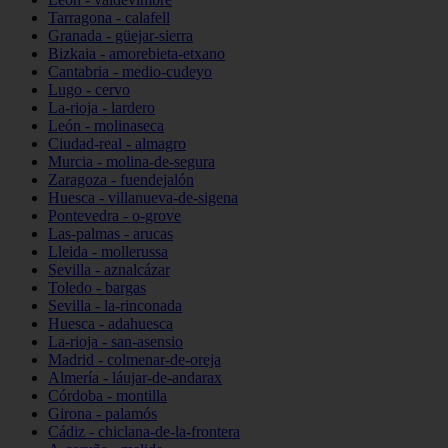
Tarragona - calafell
Granada - güejar-sierra
Bizkaia - amorebieta-etxano
Cantabria - medio-cudeyo
Lugo - cervo
La-rioja - lardero
León - molinaseca
Ciudad-real - almagro
Murcia - molina-de-segura
Zaragoza - fuendejalón
Huesca - villanueva-de-sigena
Pontevedra - o-grove
Las-palmas - arucas
Lleida - mollerussa
Sevilla - aznalcázar
Toledo - bargas
Sevilla - la-rinconada
Huesca - adahuesca
La-rioja - san-asensio
Madrid - colmenar-de-oreja
Almería - láujar-de-andarax
Córdoba - montilla
Girona - palamós
Cádiz - chiclana-de-la-frontera