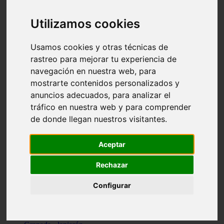
Santa-cruz-de-tenerife - los-llanos-de-aridane
Cantabria - suances
Utilizamos cookies
Sevilla - bormujos
Granada - monachil
Málaga - júzcar
Usamos cookies y otras técnicas de
Huesca - isábena
rastreo para mejorar tu experiencia de
Huesca - alquézar
navegación en nuestra web, para
Huesca - castejón-de-sos
Lleida - alt-àneu
mostrarte contenidos personalizados y
Sevilla - marinaleda
anuncios adecuados, para analizar el
Córdoba - almedinilla
tráfico en nuestra web y para comprender
Navarra - zangoza
Cantabria - arenas-de-iguña
de donde llegan nuestros visitantes.
Barcelona - la-pobla-de-lillet
Murcia - cartagena
Las-palmas - yaiza
Aceptar
Madrid - nuevo-baztán
Sevilla - arahal
Rechazar
Málaga - istán
Valladolid - fuensaldaña
Configurar
Sevilla - salteras
Huesca - biescas
Granada - pampaneira
La-rioja - ezcaray