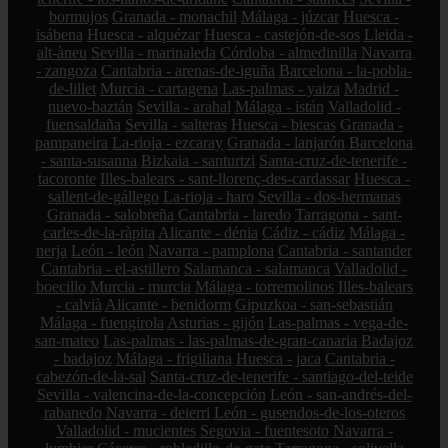
bormujos
Granada - monachil
Málaga - júzcar
Huesca -
isábena
Huesca - alquézar
Huesca - castejón-de-sos
Lleida -
alt-àneu
Sevilla - marinaleda
Córdoba - almedinilla
Navarra
- zangoza
Cantabria - arenas-de-iguña
Barcelona - la-pobla-
de-lillet
Murcia - cartagena
Las-palmas - yaiza
Madrid -
nuevo-baztán
Sevilla - arahal
Málaga - istán
Valladolid -
fuensaldaña
Sevilla - salteras
Huesca - biescas
Granada -
pampaneira
La-rioja - ezcaray
Granada - lanjarón
Barcelona
- santa-susanna
Bizkaia - santurtzi
Santa-cruz-de-tenerife -
tacoronte
Illes-balears - sant-llorenç-des-cardassar
Huesca -
sallent-de-gállego
La-rioja - haro
Sevilla - dos-hermanas
Granada - salobreña
Cantabria - laredo
Tarragona - sant-
carles-de-la-ràpita
Alicante - dénia
Cádiz - cádiz
Málaga -
nerja
León - león
Navarra - pamplona
Cantabria - santander
Cantabria - el-astillero
Salamanca - salamanca
Valladolid -
boecillo
Murcia - murcia
Málaga - torremolinos
Illes-balears
- calvià
Alicante - benidorm
Gipuzkoa - san-sebastián
Málaga - fuengirola
Asturias - gijón
Las-palmas - vega-de-
san-mateo
Las-palmas - las-palmas-de-gran-canaria
Badajoz
- badajoz
Málaga - frigiliana
Huesca - jaca
Cantabria -
cabezón-de-la-sal
Santa-cruz-de-tenerife - santiago-del-teide
Sevilla - valencina-de-la-concepción
León - san-andrés-del-
rabanedo
Navarra - deierri
León - gusendos-de-los-oteros
Valladolid - mucientes
Segovia - fuentesoto
Navarra -