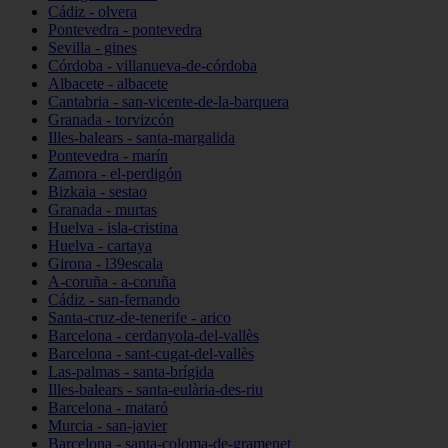
Cádiz - olvera
Pontevedra - pontevedra
Sevilla - gines
Córdoba - villanueva-de-córdoba
Albacete - albacete
Cantabria - san-vicente-de-la-barquera
Granada - torvizcón
Illes-balears - santa-margalida
Pontevedra - marín
Zamora - el-perdigón
Bizkaia - sestao
Granada - murtas
Huelva - isla-cristina
Huelva - cartaya
Girona - l39escala
A-coruña - a-coruña
Cádiz - san-fernando
Santa-cruz-de-tenerife - arico
Barcelona - cerdanyola-del-vallès
Barcelona - sant-cugat-del-vallès
Las-palmas - santa-brígida
Illes-balears - santa-eulària-des-riu
Barcelona - mataró
Murcia - san-javier
Barcelona - santa-coloma-de-gramenet