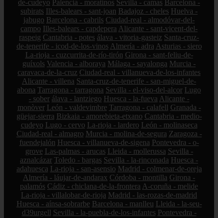
de-cudeyo
Palencia - moratinos
Sevilla - camas
Barcelona -
subirats
Illes-balears - sant-joan
Badajoz - cheles
Huelva -
jabugo
Barcelona - cabrils
Ciudad-real - almodóvar-del-
campo
Illes-balears - capdepera
Alicante - sant-vicent-del-
raspeig
Cantabria - potes
álava - vitoria-gasteiz
Santa-cruz-
de-tenerife - icod-de-los-vinos
Almería - adra
Asturias - siero
La-rioja - cuzcurrita-de-río-tirón
Girona - sant-feliu-de-
guíxols
Valencia - alboraya
Málaga - sayalonga
Murcia -
caravaca-de-la-cruz
Ciudad-real - villanueva-de-los-infantes
Alicante - villena
Santa-cruz-de-tenerife - san-miguel-de-
abona
Tarragona - tarragona
Sevilla - el-viso-del-alcor
Lugo
- sober
álava - lantziego
Huesca - la-fueva
Alicante -
monòver
León - valdevimbre
Tarragona - calafell
Granada -
güejar-sierra
Bizkaia - amorebieta-etxano
Cantabria - medio-
cudeyo
Lugo - cervo
La-rioja - lardero
León - molinaseca
Ciudad-real - almagro
Murcia - molina-de-segura
Zaragoza -
fuendejalón
Huesca - villanueva-de-sigena
Pontevedra - o-
grove
Las-palmas - arucas
Lleida - mollerussa
Sevilla -
aznalcázar
Toledo - bargas
Sevilla - la-rinconada
Huesca -
adahuesca
La-rioja - san-asensio
Madrid - colmenar-de-oreja
Almería - láujar-de-andarax
Córdoba - montilla
Girona -
palamós
Cádiz - chiclana-de-la-frontera
A-coruña - melide
La-rioja - villalobar-de-rioja
Madrid - las-rozas-de-madrid
Huesca - aínsa-sobrarbe
Barcelona - manlleu
Lleida - la-seu-
d39urgell
Sevilla - la-puebla-de-los-infantes
Pontevedra -