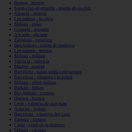
Burgos - burgos
Santa-cruz-de-tenerife - puerto-de-la-cruz
Almería - almería
Las-palmas - la-oliva
Málaga - mijas
Granada - granada
Alicante - alicante
Zaragoza - zaragoza
Illes-balears - palma-de-mallorca
Las-palmas - teguise
Málaga - málaga
Valencia - valencia
Madrid - madrid
Barcelona - palau-solità-i-plegamans
Barcelona - vilanova-i-la-geltrú
Málaga - vélez-málaga
Bizkaia - bilbao
Illes-balears - campos
Huesca - huesca
León - valencia-de-don-juan
Asturias - oviedo
Barcelona - vilanova-del-camí
Zamora - zamora
Cádiz - conil-de-la-frontera
Málaga - cártama