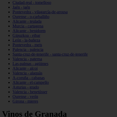
Ciudad-real - tomelloso
Jaén - jaén
Pontevedra - vilagarcía-de-arousa
Ourense - o-carballiño
Alicante - teulada
Murcia - cartagena
Alicante - benidorm
Gipuzkoa - eibar
León - la-bañeza
Pontevedra - meis
Palencia - palencia
Santa-cruz-de-tenerife - santa-cruz-de-tenerife
Valencia - paterna
Las-palmas - agüimes
Alicante - alcoi
Valencia - alaquàs
A-coruña - cabanas
Alicante - el-campello
Asturias - grado
Valencia - benetússer
Ourense - verín
Girona - mieres
Vinos de Granada