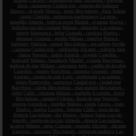
lumbier
Cáceres - robledillo-de-gata
Tarragona - solivella
álava - samaniego
Ciudad-real - retuerta-del-bullaque
Huesca - el-grado
Huesca - graus
Illes-balears - ibiza
Toledo
- orgaz
Córdoba - peñarroya-pueblonuevo
La-rioja -
arnedillo
Almería - huércal-overa
Madrid - el-molar
Huelva -
bollullos-par-del-condado
Málaga - algarrobo
Las-palmas -
tuineje
Salamanca - béjar
Granada - capileira
Huelva -
aljaraque
Granada - guadix
Málaga - manilva
Huesca -
barbastro
Valencia - sagunt
Illes-balears - ses-salines
Sevilla
- carmona
Ciudad-real - valdepeñas
Alicante - orihuela
Jaén
- baeza
Navarra - tudela
Almería - el-ejido
Castellón -
benicarló
Málaga - benahavís
Madrid - coslada
Barcelona -
malgrat-de-mar
Málaga - antequera
Jaén - castillo-de-locubín
Castellón - vinaròs
Barcelona - manresa
Granada - motril
Asturias - cangas-de-onís
León - ponferrada
Las-palmas -
pájara
Pontevedra - sanxenxo
Ciudad-real - ciudad-real
Barcelona - calella
Illes-balears - maó-mahón
Illes-balears -
sóller
Cádiz - chipiona
Málaga - marbella
A-coruña - ferrol
Illes-balears - santanyí
Girona - lloret-de-mar
Segovia -
segovia
Gipuzkoa - mutriku
Málaga - ronda
Girona - roses
Huelva - huelva
La-rioja - logroño
Cádiz - jerez-de-la-
frontera
Las-palmas - tías
Burgos - burgos
Santa-cruz-de-
tenerife - puerto-de-la-cruz
Almería - almería
Las-palmas -
la-oliva
Málaga - mijas
Granada - granada
Alicante - alicante
Zaragoza - zaragoza
Illes-balears - palma-de-mallorca
Las-