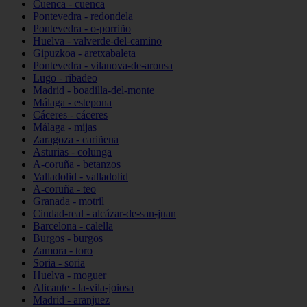
Cuenca - cuenca
Pontevedra - redondela
Pontevedra - o-porriño
Huelva - valverde-del-camino
Gipuzkoa - aretxabaleta
Pontevedra - vilanova-de-arousa
Lugo - ribadeo
Madrid - boadilla-del-monte
Málaga - estepona
Cáceres - cáceres
Málaga - mijas
Zaragoza - cariñena
Asturias - colunga
A-coruña - betanzos
Valladolid - valladolid
A-coruña - teo
Granada - motril
Ciudad-real - alcázar-de-san-juan
Barcelona - calella
Burgos - burgos
Zamora - toro
Soria - soria
Huelva - moguer
Alicante - la-vila-joiosa
Madrid - aranjuez