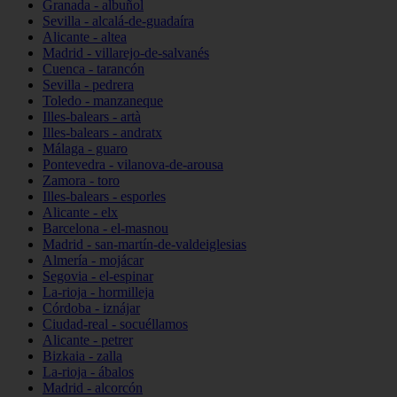
Granada - albuñol
Sevilla - alcalá-de-guadaíra
Alicante - altea
Madrid - villarejo-de-salvanés
Cuenca - tarancón
Sevilla - pedrera
Toledo - manzaneque
Illes-balears - artà
Illes-balears - andratx
Málaga - guaro
Pontevedra - vilanova-de-arousa
Zamora - toro
Illes-balears - esporles
Alicante - elx
Barcelona - el-masnou
Madrid - san-martín-de-valdeiglesias
Almería - mojácar
Segovia - el-espinar
La-rioja - hormilleja
Córdoba - iznájar
Ciudad-real - socuéllamos
Alicante - petrer
Bizkaia - zalla
La-rioja - ábalos
Madrid - alcorcón