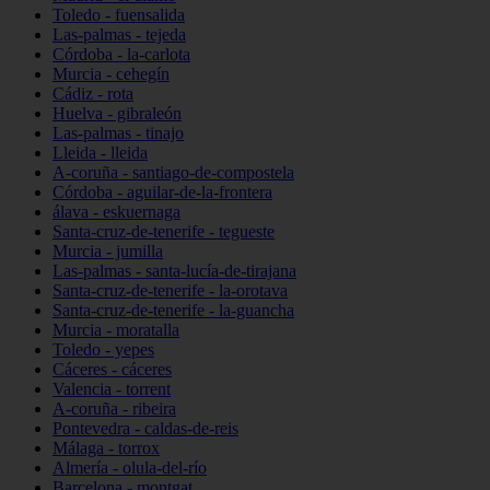
Toledo - fuensalida
Las-palmas - tejeda
Córdoba - la-carlota
Murcia - cehegín
Cádiz - rota
Huelva - gibraleón
Las-palmas - tinajo
Lleida - lleida
A-coruña - santiago-de-compostela
Córdoba - aguilar-de-la-frontera
álava - eskuernaga
Santa-cruz-de-tenerife - tegueste
Murcia - jumilla
Las-palmas - santa-lucía-de-tirajana
Santa-cruz-de-tenerife - la-orotava
Santa-cruz-de-tenerife - la-guancha
Murcia - moratalla
Toledo - yepes
Cáceres - cáceres
Valencia - torrent
A-coruña - ribeira
Pontevedra - caldas-de-reis
Málaga - torrox
Almería - olula-del-río
Barcelona - montgat