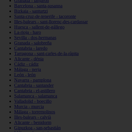
Granada - lanjarón
Barcelona - santa-susanna
Bizkaia - santurtzi
Santa-cruz-de-tenerife - tacoronte
Illes-balears - sant-llorenç-des-cardassar
Huesca - sallent-de-gállego
La-rioja - haro
Sevilla - dos-hermanas
Granada - salobreña
Cantabria - laredo
Tarragona - sant-carles-de-la-ràpita
Alicante - dénia
Cádiz - cádiz
Málaga - nerja
León - león
Navarra - pamplona
Cantabria - santander
Cantabria - el-astillero
Salamanca - salamanca
Valladolid - boecillo
Murcia - murcia
Málaga - torremolinos
Illes-balears - calvià
Alicante - benidorm
Gipuzkoa - san-sebastián