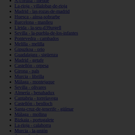
A-coruña - melide
La-rioja - villalobar-de-rioja
Madrid - las-rozas-de-madrid
Huesca - aínsa-sobrarbe
Barcelona - manlleu
Lleida - la-seu-d39urgell
Sevilla - la-puebla-de-los-infantes
Pontevedra - cambados
Melilla - melilla
Gipuzkoa - orio
Guadalajara - sigüenza
Madrid - getafe
Castellón - orpesa
Girona - pals
Murcia - librilla
Málaga - montejaque
Sevilla - olivares
Almería - benahadux
Cantabria - torrelavega
Castellón - benlloch
Santa-cruz-de-tenerife - güímar
Málaga - mollina
Bizkaia - portugalete
La-rioja - calahorra
Murcia - la-unión