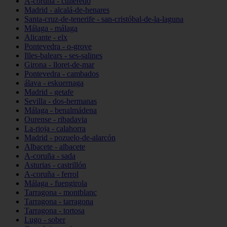
A-coruña - culleredo
Madrid - alcalá-de-henares
Santa-cruz-de-tenerife - san-cristóbal-de-la-laguna
Málaga - málaga
Alicante - elx
Pontevedra - o-grove
Illes-balears - ses-salines
Girona - lloret-de-mar
Pontevedra - cambados
álava - eskuernaga
Madrid - getafe
Sevilla - dos-hermanas
Málaga - benalmádena
Ourense - ribadavia
La-rioja - calahorra
Madrid - pozuelo-de-alarcón
Albacete - albacete
A-coruña - sada
Asturias - castrillón
A-coruña - ferrol
Málaga - fuengirola
Tarragona - montblanc
Tarragona - tarragona
Tarragona - tortosa
Lugo - sober