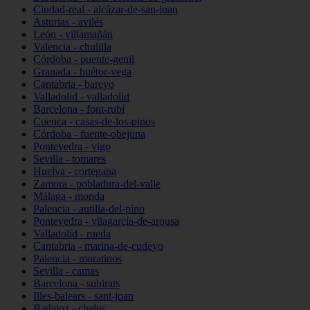
Ciudad-real - alcázar-de-san-juan
Asturias - avilés
León - villamañán
Valencia - chulilla
Córdoba - puente-genil
Granada - huétor-vega
Cantabria - bareyo
Valladolid - valladolid
Barcelona - font-rubí
Cuenca - casas-de-los-pinos
Córdoba - fuente-obejuna
Pontevedra - vigo
Sevilla - tomares
Huelva - cortegana
Zamora - pobladura-del-valle
Málaga - monda
Palencia - autilla-del-pino
Pontevedra - vilagarcía-de-arousa
Valladolid - rueda
Cantabria - marina-de-cudeyo
Palencia - moratinos
Sevilla - camas
Barcelona - subirats
Illes-balears - sant-joan
Badajoz - cheles