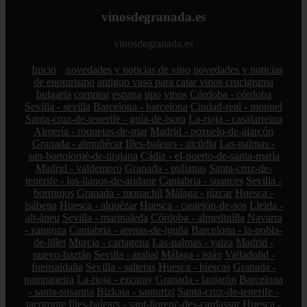
vinosdegranada.es
vinosdegranada.es
Inicio
novedades y noticias de vino
novedades y noticias
de enoturismo
antiguo vaso para catar vinos crucigrama
bulgaria
comprar
espana
tipo
vinos
Córdoba - córdoba
Sevilla - sevilla
Barcelona - barcelona
Ciudad-real - montiel
Santa-cruz-de-tenerife - guía-de-isora
La-rioja - casalarreina
Almería - roquetas-de-mar
Madrid - pozuelo-de-alarcón
Granada - almuñécar
Illes-balears - alcúdia
Las-palmas -
san-bartolomé-de-tirajana
Cádiz - el-puerto-de-santa-maría
Madrid - valdemoro
Granada - pulianas
Santa-cruz-de-
tenerife - los-llanos-de-aridane
Cantabria - suances
Sevilla -
bormujos
Granada - monachil
Málaga - júzcar
Huesca -
isábena
Huesca - alquézar
Huesca - castejón-de-sos
Lleida -
alt-àneu
Sevilla - marinaleda
Córdoba - almedinilla
Navarra
- zangoza
Cantabria - arenas-de-iguña
Barcelona - la-pobla-
de-lillet
Murcia - cartagena
Las-palmas - yaiza
Madrid -
nuevo-baztán
Sevilla - arahal
Málaga - istán
Valladolid -
fuensaldaña
Sevilla - salteras
Huesca - biescas
Granada -
pampaneira
La-rioja - ezcaray
Granada - lanjarón
Barcelona
- santa-susanna
Bizkaia - santurtzi
Santa-cruz-de-tenerife -
tacoronte
Illes-balears - sant-llorenç-des-cardassar
Huesca -