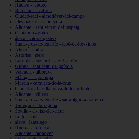
Huelva - jabugo
Barcelona - cabrils
Ciudad-real - almodóvar-del-campo
Illes-balears - capdepera
Alicante - sant-vicent-del-raspeig
Cantabria - potes
álava - vitoria-gasteiz
Santa-cruz-de-tenerife - icod-de-los-vinos
Almería - adra
Asturias - siero
La-rioja - cuzcurrita-de-río-tirón
Girona - sant-feliu-de-guíxols
Valencia - alboraya
Málaga - sayalonga
Murcia - caravaca-de-la-cruz
Ciudad-real - villanueva-de-los-infantes
Alicante - villena
Santa-cruz-de-tenerife - san-miguel-de-abona
Tarragona - tarragona
Sevilla - el-viso-del-alcor
Lugo - sober
álava - lantziego
Huesca - la-fueva
Alicante - monòver
León - valdevimbre