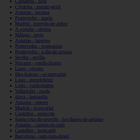
Cantabria - noja
Córdoba - puente-genil
Asturias - laviana
Pontevedra - marín
Madrid - torrejón-de-ardoz
A-coruña - oleiros
Málaga - nerja
Asturias - langreo
Pontevedra - ponteareas
Pontevedra - a-illa-de-arousa
Sevilla - sevilla
Navarra - estella-lizarra
Lugo - viveiro
Illes-balears - es-mercadal
Lugo - mondoñedo
León - valdevimbre
Valladolid - rueda
álava - laguardia
Asturias - mieres
Madrid - el-escorial
Castellón - moncofa
Santa-cruz-de-tenerife - los-llanos-de-aridane
Asturias - cangas-de-onís
Castellón - benicarló
Barcelona - sant-joan-despí