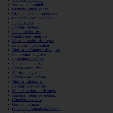
Tarragona - calafell
Granada - güejar-sierra
Bizkaia - amorebieta-etxano
Cantabria - medio-cudeyo
Lugo - cervo
La-rioja - lardero
León - molinaseca
Ciudad-real - almagro
Murcia - molina-de-segura
Zaragoza - fuendejalón
Huesca - villanueva-de-sigena
Pontevedra - o-grove
Las-palmas - arucas
Lleida - mollerussa
Sevilla - aznalcázar
Toledo - bargas
Sevilla - la-rinconada
Huesca - adahuesca
La-rioja - san-asensio
Madrid - colmenar-de-oreja
Almería - láujar-de-andarax
Córdoba - montilla
Girona - palamós
Cádiz - chiclana-de-la-frontera