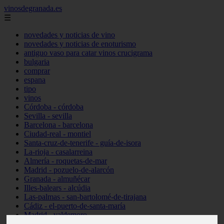
vinosdegranada.es
☰
novedades y noticias de vino
novedades y noticias de enoturismo
antiguo vaso para catar vinos crucigrama
bulgaria
comprar
espana
tipo
vinos
Córdoba - córdoba
Sevilla - sevilla
Barcelona - barcelona
Ciudad-real - montiel
Santa-cruz-de-tenerife - guía-de-isora
La-rioja - casalarreina
Almería - roquetas-de-mar
Madrid - pozuelo-de-alarcón
Granada - almuñécar
Illes-balears - alcúdia
Las-palmas - san-bartolomé-de-tirajana
Cádiz - el-puerto-de-santa-maría
Madrid - valdemoro
Granada - pulianas