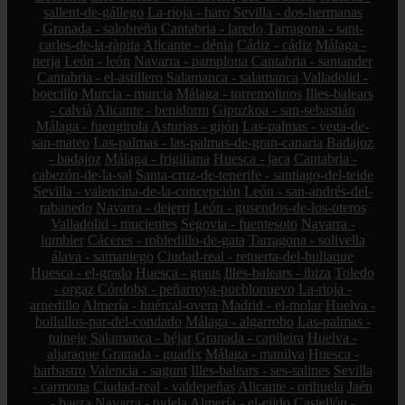
sallent-de-gállego
La-rioja - haro
Sevilla - dos-hermanas
Granada - salobreña
Cantabria - laredo
Tarragona - sant-
carles-de-la-ràpita
Alicante - dénia
Cádiz - cádiz
Málaga -
nerja
León - león
Navarra - pamplona
Cantabria - santander
Cantabria - el-astillero
Salamanca - salamanca
Valladolid -
boecillo
Murcia - murcia
Málaga - torremolinos
Illes-balears
- calvià
Alicante - benidorm
Gipuzkoa - san-sebastián
Málaga - fuengirola
Asturias - gijón
Las-palmas - vega-de-
san-mateo
Las-palmas - las-palmas-de-gran-canaria
Badajoz
- badajoz
Málaga - frigiliana
Huesca - jaca
Cantabria -
cabezón-de-la-sal
Santa-cruz-de-tenerife - santiago-del-teide
Sevilla - valencina-de-la-concepción
León - san-andrés-del-
rabanedo
Navarra - deierri
León - gusendos-de-los-oteros
Valladolid - mucientes
Segovia - fuentesoto
Navarra -
lumbier
Cáceres - robledillo-de-gata
Tarragona - solivella
álava - samaniego
Ciudad-real - retuerta-del-bullaque
Huesca - el-grado
Huesca - graus
Illes-balears - ibiza
Toledo
- orgaz
Córdoba - peñarroya-pueblonuevo
La-rioja -
arnedillo
Almería - huércal-overa
Madrid - el-molar
Huelva -
bollullos-par-del-condado
Málaga - algarrobo
Las-palmas -
tuineje
Salamanca - béjar
Granada - capileira
Huelva -
aljaraque
Granada - guadix
Málaga - manilva
Huesca -
barbastro
Valencia - sagunt
Illes-balears - ses-salines
Sevilla
- carmona
Ciudad-real - valdepeñas
Alicante - orihuela
Jaén
- baeza
Navarra - tudela
Almería - el-ejido
Castellón -