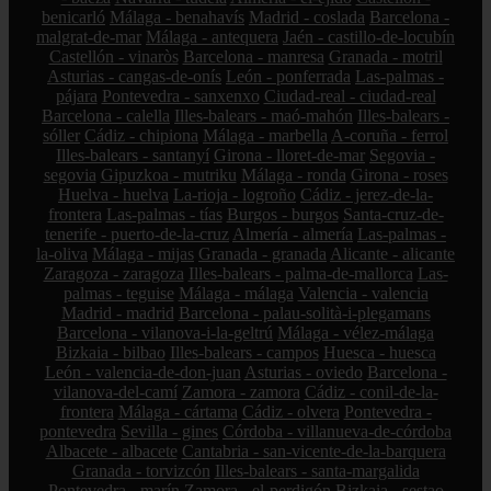
benicarló
Málaga - benahavís
Madrid - coslada
Barcelona -
malgrat-de-mar
Málaga - antequera
Jaén - castillo-de-locubín
Castellón - vinaròs
Barcelona - manresa
Granada - motril
Asturias - cangas-de-onís
León - ponferrada
Las-palmas -
pájara
Pontevedra - sanxenxo
Ciudad-real - ciudad-real
Barcelona - calella
Illes-balears - maó-mahón
Illes-balears -
sóller
Cádiz - chipiona
Málaga - marbella
A-coruña - ferrol
Illes-balears - santanyí
Girona - lloret-de-mar
Segovia -
segovia
Gipuzkoa - mutriku
Málaga - ronda
Girona - roses
Huelva - huelva
La-rioja - logroño
Cádiz - jerez-de-la-
frontera
Las-palmas - tías
Burgos - burgos
Santa-cruz-de-
tenerife - puerto-de-la-cruz
Almería - almería
Las-palmas -
la-oliva
Málaga - mijas
Granada - granada
Alicante - alicante
Zaragoza - zaragoza
Illes-balears - palma-de-mallorca
Las-
palmas - teguise
Málaga - málaga
Valencia - valencia
Madrid - madrid
Barcelona - palau-solità-i-plegamans
Barcelona - vilanova-i-la-geltrú
Málaga - vélez-málaga
Bizkaia - bilbao
Illes-balears - campos
Huesca - huesca
León - valencia-de-don-juan
Asturias - oviedo
Barcelona -
vilanova-del-camí
Zamora - zamora
Cádiz - conil-de-la-
frontera
Málaga - cártama
Cádiz - olvera
Pontevedra -
pontevedra
Sevilla - gines
Córdoba - villanueva-de-córdoba
Albacete - albacete
Cantabria - san-vicente-de-la-barquera
Granada - torvizcón
Illes-balears - santa-margalida
Pontevedra - marín
Zamora - el-perdigón
Bizkaia - sestao