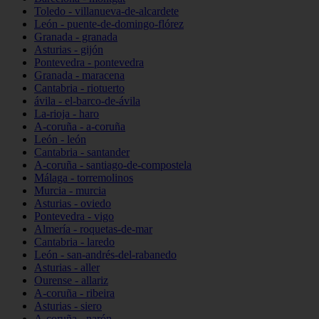
Toledo - villanueva-de-alcardete
León - puente-de-domingo-flórez
Granada - granada
Asturias - gijón
Pontevedra - pontevedra
Granada - maracena
Cantabria - riotuerto
ávila - el-barco-de-ávila
La-rioja - haro
A-coruña - a-coruña
León - león
Cantabria - santander
A-coruña - santiago-de-compostela
Málaga - torremolinos
Murcia - murcia
Asturias - oviedo
Pontevedra - vigo
Almería - roquetas-de-mar
Cantabria - laredo
León - san-andrés-del-rabanedo
Asturias - aller
Ourense - allariz
A-coruña - ribeira
Asturias - siero
A-coruña - narón