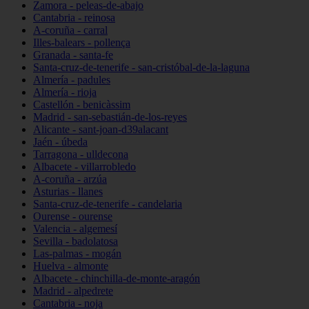
Zamora - peleas-de-abajo
Cantabria - reinosa
A-coruña - carral
Illes-balears - pollença
Granada - santa-fe
Santa-cruz-de-tenerife - san-cristóbal-de-la-laguna
Almería - padules
Almería - rioja
Castellón - benicàssim
Madrid - san-sebastián-de-los-reyes
Alicante - sant-joan-d39alacant
Jaén - úbeda
Tarragona - ulldecona
Albacete - villarrobledo
A-coruña - arzúa
Asturias - llanes
Santa-cruz-de-tenerife - candelaria
Ourense - ourense
Valencia - algemesí
Sevilla - badolatosa
Las-palmas - mogán
Huelva - almonte
Albacete - chinchilla-de-monte-aragón
Madrid - alpedrete
Cantabria - noja