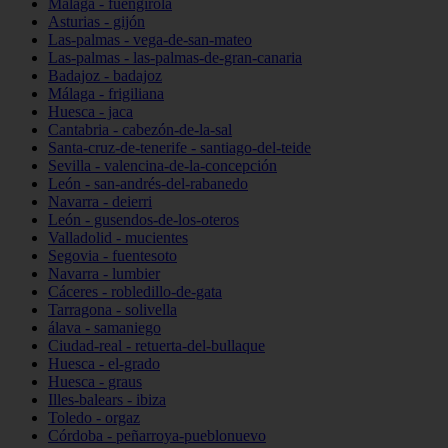
Málaga - fuengirola
Asturias - gijón
Las-palmas - vega-de-san-mateo
Las-palmas - las-palmas-de-gran-canaria
Badajoz - badajoz
Málaga - frigiliana
Huesca - jaca
Cantabria - cabezón-de-la-sal
Santa-cruz-de-tenerife - santiago-del-teide
Sevilla - valencina-de-la-concepción
León - san-andrés-del-rabanedo
Navarra - deierri
León - gusendos-de-los-oteros
Valladolid - mucientes
Segovia - fuentesoto
Navarra - lumbier
Cáceres - robledillo-de-gata
Tarragona - solivella
álava - samaniego
Ciudad-real - retuerta-del-bullaque
Huesca - el-grado
Huesca - graus
Illes-balears - ibiza
Toledo - orgaz
Córdoba - peñarroya-pueblonuevo