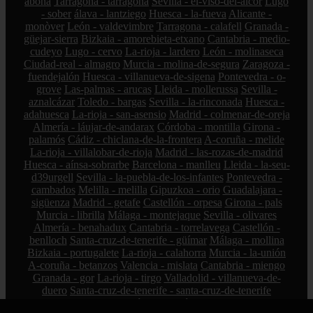
abona
Tarragona - tarragona
Sevilla - el-viso-del-alcor
Lugo
- sober
álava - lantziego
Huesca - la-fueva
Alicante -
monòver
León - valdevimbre
Tarragona - calafell
Granada -
güejar-sierra
Bizkaia - amorebieta-etxano
Cantabria - medio-
cudeyo
Lugo - cervo
La-rioja - lardero
León - molinaseca
Ciudad-real - almagro
Murcia - molina-de-segura
Zaragoza -
fuendejalón
Huesca - villanueva-de-sigena
Pontevedra - o-
grove
Las-palmas - arucas
Lleida - mollerussa
Sevilla -
aznalcázar
Toledo - bargas
Sevilla - la-rinconada
Huesca -
adahuesca
La-rioja - san-asensio
Madrid - colmenar-de-oreja
Almería - láujar-de-andarax
Córdoba - montilla
Girona -
palamós
Cádiz - chiclana-de-la-frontera
A-coruña - melide
La-rioja - villalobar-de-rioja
Madrid - las-rozas-de-madrid
Huesca - aínsa-sobrarbe
Barcelona - manlleu
Lleida - la-seu-
d39urgell
Sevilla - la-puebla-de-los-infantes
Pontevedra -
cambados
Melilla - melilla
Gipuzkoa - orio
Guadalajara -
sigüenza
Madrid - getafe
Castellón - orpesa
Girona - pals
Murcia - librilla
Málaga - montejaque
Sevilla - olivares
Almería - benahadux
Cantabria - torrelavega
Castellón -
benlloch
Santa-cruz-de-tenerife - güímar
Málaga - mollina
Bizkaia - portugalete
La-rioja - calahorra
Murcia - la-unión
A-coruña - betanzos
Valencia - mislata
Cantabria - miengo
Granada - gor
La-rioja - tirgo
Valladolid - villanueva-de-
duero
Santa-cruz-de-tenerife - santa-cruz-de-tenerife
Valencia - cullera
Castellón - castelló-de-la-plana
Alicante -