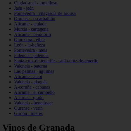
Ciudad-real - tomelloso
Jaén - jaén
Pontevedra - vilagarcía-de-arousa
Ourense - o-carballiño
Alicante - teulada
Murcia - cartagena
Alicante - benidorm
Gipuzkoa - eibar
León - la-bañeza
Pontevedra - meis
Palencia - palencia
Santa-cruz-de-tenerife - santa-cruz-de-tenerife
Valencia - paterna
Las-palmas - agüimes
Alicante - alcoi
Valencia - alaquàs
A-coruña - cabanas
Alicante - el-campello
Asturias - grado
Valencia - benetússer
Ourense - verín
Girona - mieres
Vinos de Granada