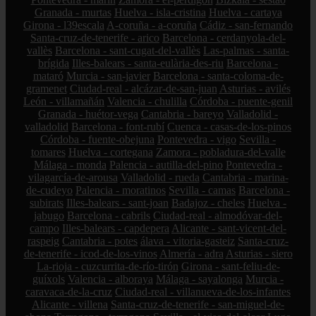
Granada - murtas
Huelva - isla-cristina
Huelva - cartaya
Girona - l39escala
A-coruña - a-coruña
Cádiz - san-fernando
Santa-cruz-de-tenerife - arico
Barcelona - cerdanyola-del-
vallès
Barcelona - sant-cugat-del-vallès
Las-palmas - santa-
brígida
Illes-balears - santa-eulària-des-riu
Barcelona -
mataró
Murcia - san-javier
Barcelona - santa-coloma-de-
gramenet
Ciudad-real - alcázar-de-san-juan
Asturias - avilés
León - villamañán
Valencia - chulilla
Córdoba - puente-genil
Granada - huétor-vega
Cantabria - bareyo
Valladolid -
valladolid
Barcelona - font-rubí
Cuenca - casas-de-los-pinos
Córdoba - fuente-obejuna
Pontevedra - vigo
Sevilla -
tomares
Huelva - cortegana
Zamora - pobladura-del-valle
Málaga - monda
Palencia - autilla-del-pino
Pontevedra -
vilagarcía-de-arousa
Valladolid - rueda
Cantabria - marina-
de-cudeyo
Palencia - moratinos
Sevilla - camas
Barcelona -
subirats
Illes-balears - sant-joan
Badajoz - cheles
Huelva -
jabugo
Barcelona - cabrils
Ciudad-real - almodóvar-del-
campo
Illes-balears - capdepera
Alicante - sant-vicent-del-
raspeig
Cantabria - potes
álava - vitoria-gasteiz
Santa-cruz-
de-tenerife - icod-de-los-vinos
Almería - adra
Asturias - siero
La-rioja - cuzcurrita-de-río-tirón
Girona - sant-feliu-de-
guíxols
Valencia - alboraya
Málaga - sayalonga
Murcia -
caravaca-de-la-cruz
Ciudad-real - villanueva-de-los-infantes
Alicante - villena
Santa-cruz-de-tenerife - san-miguel-de-