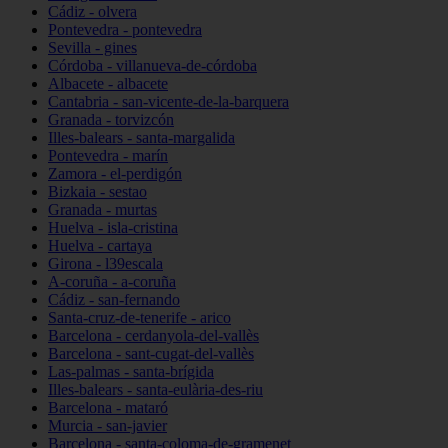
Cádiz - olvera
Pontevedra - pontevedra
Sevilla - gines
Córdoba - villanueva-de-córdoba
Albacete - albacete
Cantabria - san-vicente-de-la-barquera
Granada - torvizcón
Illes-balears - santa-margalida
Pontevedra - marín
Zamora - el-perdigón
Bizkaia - sestao
Granada - murtas
Huelva - isla-cristina
Huelva - cartaya
Girona - l39escala
A-coruña - a-coruña
Cádiz - san-fernando
Santa-cruz-de-tenerife - arico
Barcelona - cerdanyola-del-vallès
Barcelona - sant-cugat-del-vallès
Las-palmas - santa-brígida
Illes-balears - santa-eulària-des-riu
Barcelona - mataró
Murcia - san-javier
Barcelona - santa-coloma-de-gramenet