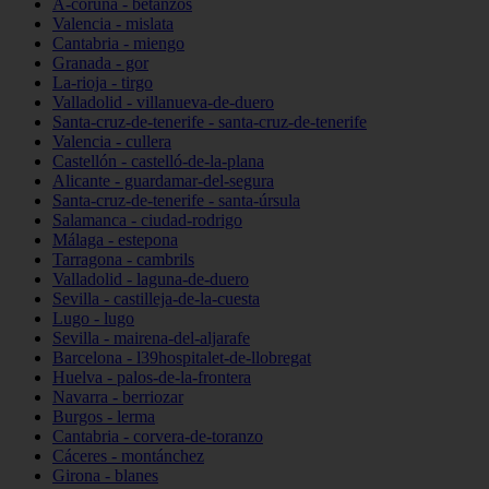
A-coruña - betanzos
Valencia - mislata
Cantabria - miengo
Granada - gor
La-rioja - tirgo
Valladolid - villanueva-de-duero
Santa-cruz-de-tenerife - santa-cruz-de-tenerife
Valencia - cullera
Castellón - castelló-de-la-plana
Alicante - guardamar-del-segura
Santa-cruz-de-tenerife - santa-úrsula
Salamanca - ciudad-rodrigo
Málaga - estepona
Tarragona - cambrils
Valladolid - laguna-de-duero
Sevilla - castilleja-de-la-cuesta
Lugo - lugo
Sevilla - mairena-del-aljarafe
Barcelona - l39hospitalet-de-llobregat
Huelva - palos-de-la-frontera
Navarra - berriozar
Burgos - lerma
Cantabria - corvera-de-toranzo
Cáceres - montánchez
Girona - blanes