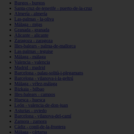
Burgos - burgos
Santa-cruz-de-tenerife - puerto-de-la-cruz
Almería - almería
Las-palmas - la-oliva
Málaga - mijas
Granada - granada
Alicante - alicante
Zaragoza - zaragoza
Illes-balears - palma-de-mallorca
Las-palmas - teguise
Málaga - málaga
Valencia - valencia
Madrid - madrid
Barcelona - palau-solità-i-plegamans
Barcelona - vilanova-i-la-geltrú
Málaga - vélez-málaga
Bizkaia - bilbao
Illes-balears - campos
Huesca - huesca
León - valencia-de-don-juan
Asturias - oviedo
Barcelona - vilanova-del-camí
Zamora - zamora
Cádiz - conil-de-la-frontera
Málaga - cártama