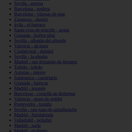
Sevilla - gerena
Barcelona - tordera
Barcelona - vilassar-de-mar
Zaragoza - alagón
ávila - el-barraco
Santa-cruz-de-tenerife - arona
Granada - huétor-tájar
Sevilla - albaida-del-aljarafe
Valencia - alcàsser
Ciudad-real - daimiel
Sevilla - la-algaba
Madrid - san-fernando-de-henares
Toledo - toledo
Asturias - mieres
Salamanca - candelario
Granada - huéscar
Madrid - leganés
Barcelona - cornellà-de-llobregat
Valencia - quart-de-poblet
Pontevedra - tomiño
Sevilla - san-juan-de-aznalfarache
Madrid - fuenlabrada
Valladolid - peñafiel
Madrid - parla
Madrid - el-álamo