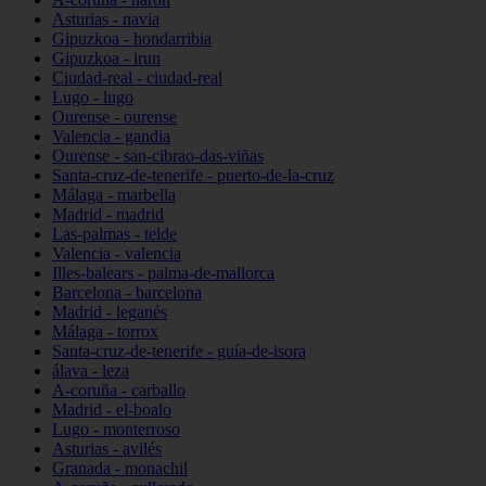
Asturias - navia
Gipuzkoa - hondarribia
Gipuzkoa - irun
Ciudad-real - ciudad-real
Lugo - lugo
Ourense - ourense
Valencia - gandia
Ourense - san-cibrao-das-viñas
Santa-cruz-de-tenerife - puerto-de-la-cruz
Málaga - marbella
Madrid - madrid
Las-palmas - telde
Valencia - valencia
Illes-balears - palma-de-mallorca
Barcelona - barcelona
Madrid - leganés
Málaga - torrox
Santa-cruz-de-tenerife - guía-de-isora
álava - leza
A-coruña - carballo
Madrid - el-boalo
Lugo - monterroso
Asturias - avilés
Granada - monachil