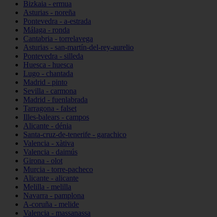
Bizkaia - ermua
Asturias - noreña
Pontevedra - a-estrada
Málaga - ronda
Cantabria - torrelavega
Asturias - san-martín-del-rey-aurelio
Pontevedra - silleda
Huesca - huesca
Lugo - chantada
Madrid - pinto
Sevilla - carmona
Madrid - fuenlabrada
Tarragona - falset
Illes-balears - campos
Alicante - dénia
Santa-cruz-de-tenerife - garachico
Valencia - xàtiva
Valencia - daimús
Girona - olot
Murcia - torre-pacheco
Alicante - alicante
Melilla - melilla
Navarra - pamplona
A-coruña - melide
Valencia - massanassa