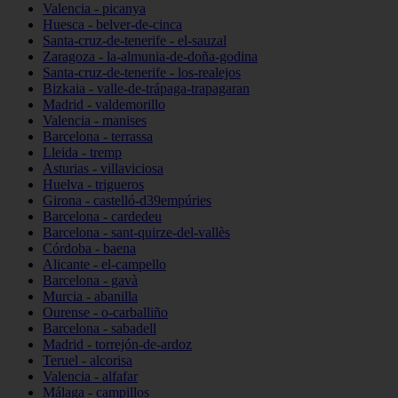
Valencia - picanya
Huesca - belver-de-cinca
Santa-cruz-de-tenerife - el-sauzal
Zaragoza - la-almunia-de-doña-godina
Santa-cruz-de-tenerife - los-realejos
Bizkaia - valle-de-trápaga-trapagaran
Madrid - valdemorillo
Valencia - manises
Barcelona - terrassa
Lleida - tremp
Asturias - villaviciosa
Huelva - trigueros
Girona - castelló-d39empúries
Barcelona - cardedeu
Barcelona - sant-quirze-del-vallès
Córdoba - baena
Alicante - el-campello
Barcelona - gavà
Murcia - abanilla
Ourense - o-carballiño
Barcelona - sabadell
Madrid - torrejón-de-ardoz
Teruel - alcorisa
Valencia - alfafar
Málaga - campillos