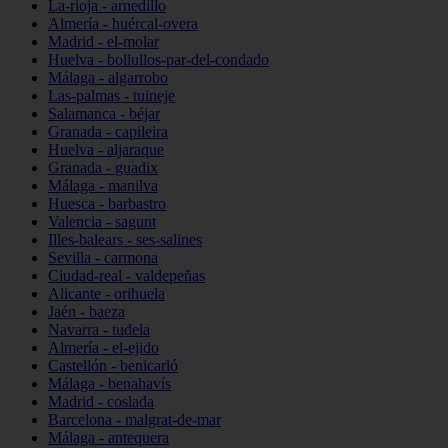
La-rioja - arnedillo
Almería - huércal-overa
Madrid - el-molar
Huelva - bollullos-par-del-condado
Málaga - algarrobo
Las-palmas - tuineje
Salamanca - béjar
Granada - capileira
Huelva - aljaraque
Granada - guadix
Málaga - manilva
Huesca - barbastro
Valencia - sagunt
Illes-balears - ses-salines
Sevilla - carmona
Ciudad-real - valdepeñas
Alicante - orihuela
Jaén - baeza
Navarra - tudela
Almería - el-ejido
Castellón - benicarló
Málaga - benahavís
Madrid - coslada
Barcelona - malgrat-de-mar
Málaga - antequera