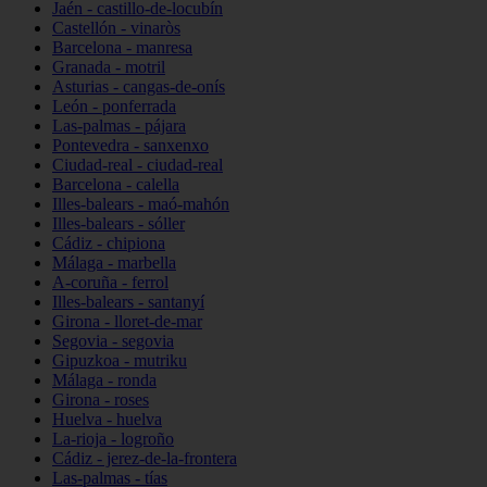
Jaén - castillo-de-locubín
Castellón - vinaròs
Barcelona - manresa
Granada - motril
Asturias - cangas-de-onís
León - ponferrada
Las-palmas - pájara
Pontevedra - sanxenxo
Ciudad-real - ciudad-real
Barcelona - calella
Illes-balears - maó-mahón
Illes-balears - sóller
Cádiz - chipiona
Málaga - marbella
A-coruña - ferrol
Illes-balears - santanyí
Girona - lloret-de-mar
Segovia - segovia
Gipuzkoa - mutriku
Málaga - ronda
Girona - roses
Huelva - huelva
La-rioja - logroño
Cádiz - jerez-de-la-frontera
Las-palmas - tías