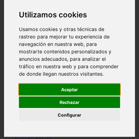
Santa-cruz-de-tenerife - los-llanos-de-aridane
Cantabria - suances
Utilizamos cookies
Sevilla - bormujos
Granada - monachil
Málaga - júzcar
Usamos cookies y otras técnicas de
Huesca - isábena
rastreo para mejorar tu experiencia de
Huesca - alquézar
navegación en nuestra web, para
Huesca - castejón-de-sos
Lleida - alt-àneu
mostrarte contenidos personalizados y
Sevilla - marinaleda
anuncios adecuados, para analizar el
Córdoba - almedinilla
tráfico en nuestra web y para comprender
Navarra - zangoza
Cantabria - arenas-de-iguña
de donde llegan nuestros visitantes.
Barcelona - la-pobla-de-lillet
Murcia - cartagena
Las-palmas - yaiza
Aceptar
Madrid - nuevo-baztán
Sevilla - arahal
Rechazar
Málaga - istán
Valladolid - fuensaldaña
Configurar
Sevilla - salteras
Huesca - biescas
Granada - pampaneira
La-rioja - ezcaray