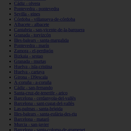
Cádiz - olvera
Pontevedra - pontevedra
Sevilla - gines
Córdoba - villanueva-de-córdoba
Albacete - albacete
Cantabria - san-vicente-de-la-barquera
Granada - torvizcón
Illes-balears - santa-margalida
Pontevedra - marín
Zamora - el-perdigón
Bizkaia - sestao
Granada - murtas
Huelva - isla-cristina
Huelva - cartaya
Girona - l39escala
A-coruña - a-coruña
Cádiz - san-fernando
Santa-cruz-de-tenerife - arico
Barcelona - cerdanyola-del-vallès
Barcelona - sant-cugat-del-vallès
Las-palmas - santa-brígida
Illes-balears - santa-eulària-des-riu
Barcelona - mataró
Murcia - san-javier
Barcelona - santa-coloma-de-gramenet