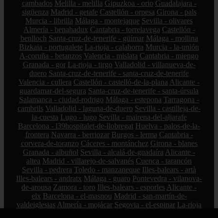
cambados
Melilla - melilla
Gipuzkoa - orio
Guadalajara -
sigüenza
Madrid - getafe
Castellón - orpesa
Girona - pals
Murcia - librilla
Málaga - montejaque
Sevilla - olivares
Almería - benahadux
Cantabria - torrelavega
Castellón -
benlloch
Santa-cruz-de-tenerife - güímar
Málaga - mollina
Bizkaia - portugalete
La-rioja - calahorra
Murcia - la-unión
A-coruña - betanzos
Valencia - mislata
Cantabria - miengo
Granada - gor
La-rioja - tirgo
Valladolid - villanueva-de-
duero
Santa-cruz-de-tenerife - santa-cruz-de-tenerife
Valencia - cullera
Castellón - castelló-de-la-plana
Alicante -
guardamar-del-segura
Santa-cruz-de-tenerife - santa-úrsula
Salamanca - ciudad-rodrigo
Málaga - estepona
Tarragona -
cambrils
Valladolid - laguna-de-duero
Sevilla - castilleja-de-
la-cuesta
Lugo - lugo
Sevilla - mairena-del-aljarafe
Barcelona - l39hospitalet-de-llobregat
Huelva - palos-de-la-
frontera
Navarra - berriozar
Burgos - lerma
Cantabria -
corvera-de-toranzo
Cáceres - montánchez
Girona - blanes
Granada - albuñol
Sevilla - alcalá-de-guadaíra
Alicante -
altea
Madrid - villarejo-de-salvanés
Cuenca - tarancón
Sevilla - pedrera
Toledo - manzaneque
Illes-balears - artà
Illes-balears - andratx
Málaga - guaro
Pontevedra - vilanova-
de-arousa
Zamora - toro
Illes-balears - esporles
Alicante -
elx
Barcelona - el-masnou
Madrid - san-martín-de-
valdeiglesias
Almería - mojácar
Segovia - el-espinar
La-rioja
- hormilleja
Córdoba - iznájar
Ciudad-real - socuéllamos