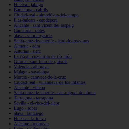
Huelva - jabugo
Barcelona - cabrils
Ciudad-real - almodóvar-del-campo
Illes-balears - capdepera
Alicante - sant-vicent-del-raspeig
Cantabria - potes
álava - vitoria-gasteiz
Santa-cruz-de-tenerife - icod-de-los-vinos
Almería - adra
Asturias - siero
La-rioja - cuzcurrita-de-río-tirón
Girona - sant-feliu-de-guíxols
Valencia - alboraya
Málaga - sayalonga
Murcia - caravaca-de-la-cruz
Ciudad-real - villanueva-de-los-infantes
Alicante - villena
Santa-cruz-de-tenerife - san-miguel-de-abona
Tarragona - tarragona
Sevilla - el-viso-del-alcor
Lugo - sober
álava - lantziego
Huesca - la-fueva
Alicante - monòver
León - valdevimbre