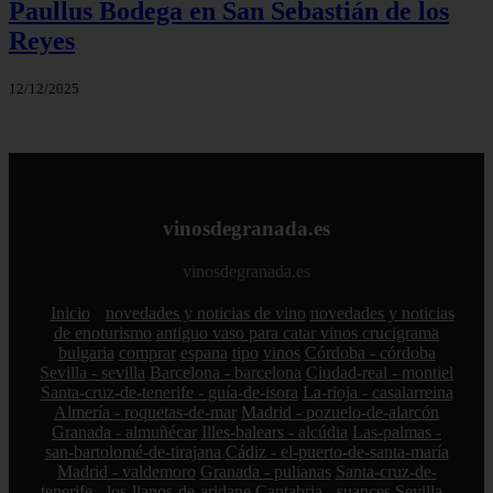
Paullus Bodega en San Sebastián de los
Reyes
12/12/2025
vinosdegranada.es
vinosdegranada.es
Inicio
novedades y noticias de vino
novedades y noticias
de enoturismo
antiguo vaso para catar vinos crucigrama
bulgaria
comprar
espana
tipo
vinos
Córdoba - córdoba
Sevilla - sevilla
Barcelona - barcelona
Ciudad-real - montiel
Santa-cruz-de-tenerife - guía-de-isora
La-rioja - casalarreina
Almería - roquetas-de-mar
Madrid - pozuelo-de-alarcón
Granada - almuñécar
Illes-balears - alcúdia
Las-palmas -
san-bartolomé-de-tirajana
Cádiz - el-puerto-de-santa-maría
Madrid - valdemoro
Granada - pulianas
Santa-cruz-de-
tenerife - los-llanos-de-aridane
Cantabria - suances
Sevilla -