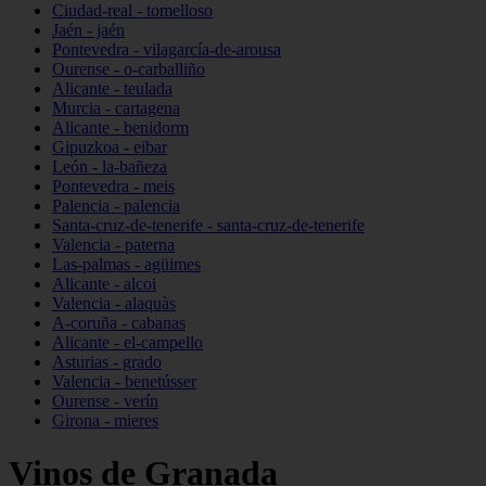
Ciudad-real - tomelloso
Jaén - jaén
Pontevedra - vilagarcía-de-arousa
Ourense - o-carballiño
Alicante - teulada
Murcia - cartagena
Alicante - benidorm
Gipuzkoa - eibar
León - la-bañeza
Pontevedra - meis
Palencia - palencia
Santa-cruz-de-tenerife - santa-cruz-de-tenerife
Valencia - paterna
Las-palmas - agüimes
Alicante - alcoi
Valencia - alaquàs
A-coruña - cabanas
Alicante - el-campello
Asturias - grado
Valencia - benetússer
Ourense - verín
Girona - mieres
Vinos de Granada