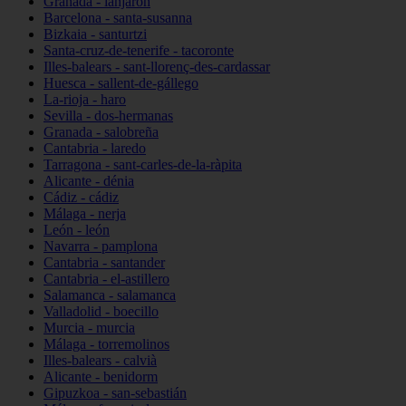
Granada - lanjarón
Barcelona - santa-susanna
Bizkaia - santurtzi
Santa-cruz-de-tenerife - tacoronte
Illes-balears - sant-llorenç-des-cardassar
Huesca - sallent-de-gállego
La-rioja - haro
Sevilla - dos-hermanas
Granada - salobreña
Cantabria - laredo
Tarragona - sant-carles-de-la-ràpita
Alicante - dénia
Cádiz - cádiz
Málaga - nerja
León - león
Navarra - pamplona
Cantabria - santander
Cantabria - el-astillero
Salamanca - salamanca
Valladolid - boecillo
Murcia - murcia
Málaga - torremolinos
Illes-balears - calvià
Alicante - benidorm
Gipuzkoa - san-sebastián