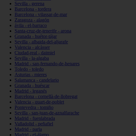
Sevilla - gerena
Barcelona - tordera
Barcelona - vilassar-de-mar
Zaragoza - alagón
ávila - el-barraco
Santa-cruz-de-tenerife - arona
Granada - huétor-tájar
Sevilla - albaida-del-aljarafe
Valencia - alcàsser
Ciudad-real - daimiel
Sevilla - la-algaba
Madrid - san-fernando-de-henares
Toledo - toledo
Asturias - mieres
Salamanca - candelario
Granada - huéscar
Madrid - leganés
Barcelona - cornellà-de-llobregat
Valencia - quart-de-poblet
Pontevedra - tomiño
Sevilla - san-juan-de-aznalfarache
Madrid - fuenlabrada
Valladolid - peñafiel
Madrid - parla
Madrid - el-álamo