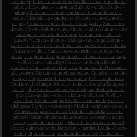
de-cudeyo
Palencia - moratinos
Sevilla - camas
Barcelona -
subirats
Illes-balears - sant-joan
Badajoz - cheles
Huelva -
jabugo
Barcelona - cabrils
Ciudad-real - almodóvar-del-
campo
Illes-balears - capdepera
Alicante - sant-vicent-del-
raspeig
Cantabria - potes
álava - vitoria-gasteiz
Santa-cruz-
de-tenerife - icod-de-los-vinos
Almería - adra
Asturias - siero
La-rioja - cuzcurrita-de-río-tirón
Girona - sant-feliu-de-
guíxols
Valencia - alboraya
Málaga - sayalonga
Murcia -
caravaca-de-la-cruz
Ciudad-real - villanueva-de-los-infantes
Alicante - villena
Santa-cruz-de-tenerife - san-miguel-de-
abona
Tarragona - tarragona
Sevilla - el-viso-del-alcor
Lugo
- sober
álava - lantziego
Huesca - la-fueva
Alicante -
monòver
León - valdevimbre
Tarragona - calafell
Granada -
güejar-sierra
Bizkaia - amorebieta-etxano
Cantabria - medio-
cudeyo
Lugo - cervo
La-rioja - lardero
León - molinaseca
Ciudad-real - almagro
Murcia - molina-de-segura
Zaragoza -
fuendejalón
Huesca - villanueva-de-sigena
Pontevedra - o-
grove
Las-palmas - arucas
Lleida - mollerussa
Sevilla -
aznalcázar
Toledo - bargas
Sevilla - la-rinconada
Huesca -
adahuesca
La-rioja - san-asensio
Madrid - colmenar-de-oreja
Almería - láujar-de-andarax
Córdoba - montilla
Girona -
palamós
Cádiz - chiclana-de-la-frontera
A-coruña - melide
La-rioja - villalobar-de-rioja
Madrid - las-rozas-de-madrid
Huesca - aínsa-sobrarbe
Barcelona - manlleu
Lleida - la-seu-
d39urgell
Sevilla - la-puebla-de-los-infantes
Pontevedra -