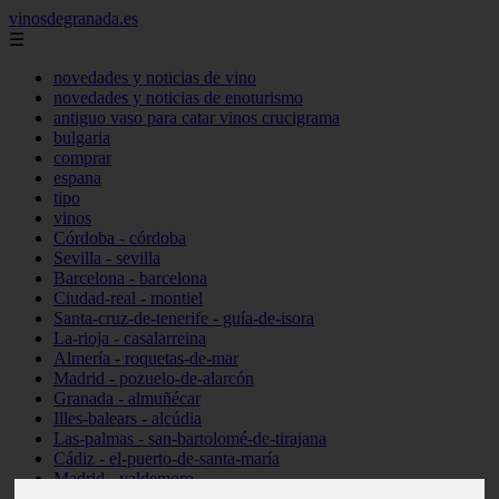
vinosdegranada.es
☰
novedades y noticias de vino
novedades y noticias de enoturismo
antiguo vaso para catar vinos crucigrama
bulgaria
comprar
espana
tipo
vinos
Córdoba - córdoba
Sevilla - sevilla
Barcelona - barcelona
Ciudad-real - montiel
Santa-cruz-de-tenerife - guía-de-isora
La-rioja - casalarreina
Almería - roquetas-de-mar
Madrid - pozuelo-de-alarcón
Granada - almuñécar
Illes-balears - alcúdia
Las-palmas - san-bartolomé-de-tirajana
Cádiz - el-puerto-de-santa-maría
Madrid - valdemoro
Granada - pulianas