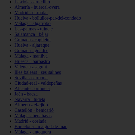
La-rioja - arnedillo
Almería - huércal-overa
Madrid - el-molar
Huelva - bollullos-par-del-condado
Málaga - algarrobo
Las-palmas - tuineje
Salamanca - béjar
Granada - capileira
Huelva - aljaraque
Granada - guadix
Málaga - manilva
Huesca - barbastro
Valencia - sagunt
Illes-balears - ses-salines
Sevilla - carmona
Ciudad-real - valdepeñas
Alicante - orihuela
Jaén - baeza
Navarra - tudela
Almería - el-ejido
Castellón - benicarló
Málaga - benahavís
Madrid - coslada
Barcelona - malgrat-de-mar
Málaga - antequera