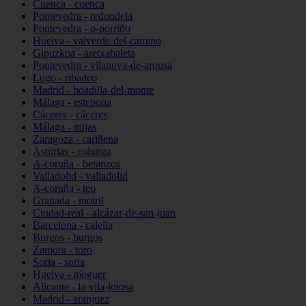
Cuenca - cuenca
Pontevedra - redondela
Pontevedra - o-porriño
Huelva - valverde-del-camino
Gipuzkoa - aretxabaleta
Pontevedra - vilanova-de-arousa
Lugo - ribadeo
Madrid - boadilla-del-monte
Málaga - estepona
Cáceres - cáceres
Málaga - mijas
Zaragoza - cariñena
Asturias - colunga
A-coruña - betanzos
Valladolid - valladolid
A-coruña - teo
Granada - motril
Ciudad-real - alcázar-de-san-juan
Barcelona - calella
Burgos - burgos
Zamora - toro
Soria - soria
Huelva - moguer
Alicante - la-vila-joiosa
Madrid - aranjuez