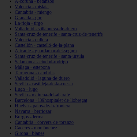
A-coruña - betanzos
Valencia - mislata
Cantabria - miengo
Granada - gor
La-rioja - tirgo
Valladolid - villanueva-de-duero
Santa-cruz-de-tenerife - santa-cruz-de-tenerife
Valencia - cullera
Castellón - castelló-de-la-plana
Alicante - guardamar-del-segura
Santa-cruz-de-tenerife - santa-úrsula
Salamanca - ciudad-rodrigo
Málaga - estepona
Tarragona - cambrils
Valladolid - laguna-de-duero
Sevilla - castilleja-de-la-cuesta
Lugo - lugo
Sevilla - mairena-del-aljarafe
Barcelona - l39hospitalet-de-llobregat
Huelva - palos-de-la-frontera
Navarra - berriozar
Burgos - lerma
Cantabria - corvera-de-toranzo
Cáceres - montánchez
Girona - blanes