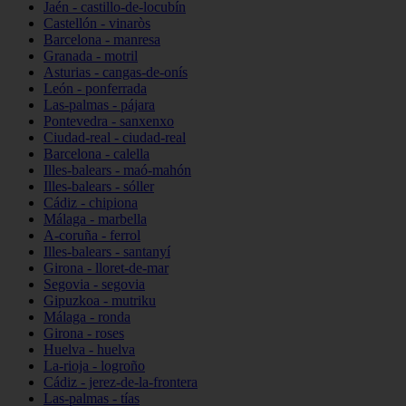
Jaén - castillo-de-locubín
Castellón - vinaròs
Barcelona - manresa
Granada - motril
Asturias - cangas-de-onís
León - ponferrada
Las-palmas - pájara
Pontevedra - sanxenxo
Ciudad-real - ciudad-real
Barcelona - calella
Illes-balears - maó-mahón
Illes-balears - sóller
Cádiz - chipiona
Málaga - marbella
A-coruña - ferrol
Illes-balears - santanyí
Girona - lloret-de-mar
Segovia - segovia
Gipuzkoa - mutriku
Málaga - ronda
Girona - roses
Huelva - huelva
La-rioja - logroño
Cádiz - jerez-de-la-frontera
Las-palmas - tías