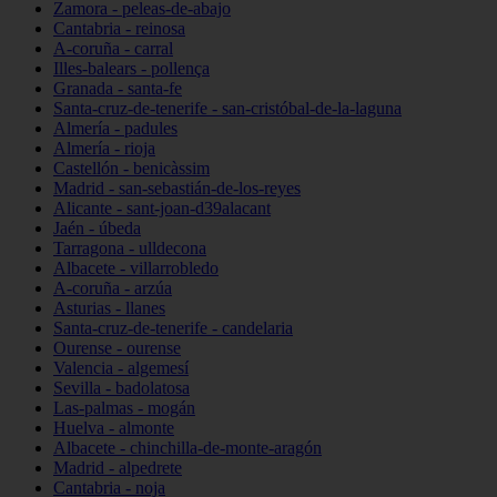
Zamora - peleas-de-abajo
Cantabria - reinosa
A-coruña - carral
Illes-balears - pollença
Granada - santa-fe
Santa-cruz-de-tenerife - san-cristóbal-de-la-laguna
Almería - padules
Almería - rioja
Castellón - benicàssim
Madrid - san-sebastián-de-los-reyes
Alicante - sant-joan-d39alacant
Jaén - úbeda
Tarragona - ulldecona
Albacete - villarrobledo
A-coruña - arzúa
Asturias - llanes
Santa-cruz-de-tenerife - candelaria
Ourense - ourense
Valencia - algemesí
Sevilla - badolatosa
Las-palmas - mogán
Huelva - almonte
Albacete - chinchilla-de-monte-aragón
Madrid - alpedrete
Cantabria - noja