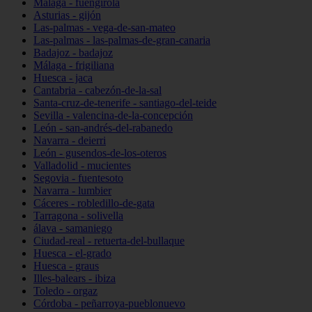
Málaga - fuengirola
Asturias - gijón
Las-palmas - vega-de-san-mateo
Las-palmas - las-palmas-de-gran-canaria
Badajoz - badajoz
Málaga - frigiliana
Huesca - jaca
Cantabria - cabezón-de-la-sal
Santa-cruz-de-tenerife - santiago-del-teide
Sevilla - valencina-de-la-concepción
León - san-andrés-del-rabanedo
Navarra - deierri
León - gusendos-de-los-oteros
Valladolid - mucientes
Segovia - fuentesoto
Navarra - lumbier
Cáceres - robledillo-de-gata
Tarragona - solivella
álava - samaniego
Ciudad-real - retuerta-del-bullaque
Huesca - el-grado
Huesca - graus
Illes-balears - ibiza
Toledo - orgaz
Córdoba - peñarroya-pueblonuevo