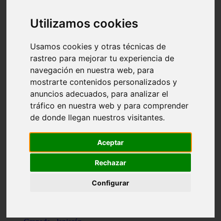
Santa-cruz-de-tenerife - los-llanos-de-aridane
Cantabria - suances
Utilizamos cookies
Sevilla - bormujos
Granada - monachil
Málaga - júzcar
Usamos cookies y otras técnicas de
Huesca - isábena
rastreo para mejorar tu experiencia de
Huesca - alquézar
navegación en nuestra web, para
Huesca - castejón-de-sos
Lleida - alt-àneu
mostrarte contenidos personalizados y
Sevilla - marinaleda
anuncios adecuados, para analizar el
Córdoba - almedinilla
tráfico en nuestra web y para comprender
Navarra - zangoza
Cantabria - arenas-de-iguña
de donde llegan nuestros visitantes.
Barcelona - la-pobla-de-lillet
Murcia - cartagena
Las-palmas - yaiza
Aceptar
Madrid - nuevo-baztán
Sevilla - arahal
Rechazar
Málaga - istán
Valladolid - fuensaldaña
Configurar
Sevilla - salteras
Huesca - biescas
Granada - pampaneira
La-rioja - ezcaray