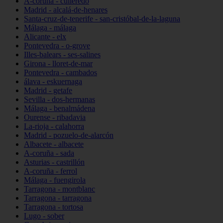
A-coruña - culleredo
Madrid - alcalá-de-henares
Santa-cruz-de-tenerife - san-cristóbal-de-la-laguna
Málaga - málaga
Alicante - elx
Pontevedra - o-grove
Illes-balears - ses-salines
Girona - lloret-de-mar
Pontevedra - cambados
álava - eskuernaga
Madrid - getafe
Sevilla - dos-hermanas
Málaga - benalmádena
Ourense - ribadavia
La-rioja - calahorra
Madrid - pozuelo-de-alarcón
Albacete - albacete
A-coruña - sada
Asturias - castrillón
A-coruña - ferrol
Málaga - fuengirola
Tarragona - montblanc
Tarragona - tarragona
Tarragona - tortosa
Lugo - sober