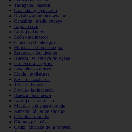
Tarragona - calafell
Granada - güejar-sierra
Bizkaia - amorebieta-etxano
Cantabria - medio-cudeyo
Lugo - cervo
La-rioja - lardero
León - molinaseca
Ciudad-real - almagro
Murcia - molina-de-segura
Zaragoza - fuendejalón
Huesca - villanueva-de-sigena
Pontevedra - o-grove
Las-palmas - arucas
Lleida - mollerussa
Sevilla - aznalcázar
Toledo - bargas
Sevilla - la-rinconada
Huesca - adahuesca
La-rioja - san-asensio
Madrid - colmenar-de-oreja
Almería - láujar-de-andarax
Córdoba - montilla
Girona - palamós
Cádiz - chiclana-de-la-frontera