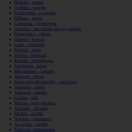
Bizkaia - ermua
Asturias - noreña
Pontevedra - a-estrada
Málaga - ronda
Cantabria - torrelavega
Asturias - san-martín-del-rey-aurelio
Pontevedra - silleda
Huesca - huesca
Lugo - chantada
Madrid - pinto
Sevilla - carmona
Madrid - fuenlabrada
Tarragona - falset
Illes-balears - campos
Alicante - dénia
Santa-cruz-de-tenerife - garachico
Valencia - xàtiva
Valencia - daimús
Girona - olot
Murcia - torre-pacheco
Alicante - alicante
Melilla - melilla
Navarra - pamplona
A-coruña - melide
Valencia - massanassa