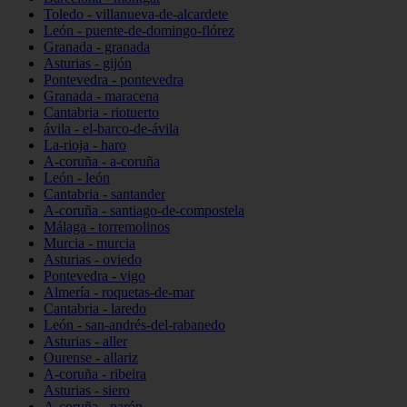
Toledo - villanueva-de-alcardete
León - puente-de-domingo-flórez
Granada - granada
Asturias - gijón
Pontevedra - pontevedra
Granada - maracena
Cantabria - riotuerto
ávila - el-barco-de-ávila
La-rioja - haro
A-coruña - a-coruña
León - león
Cantabria - santander
A-coruña - santiago-de-compostela
Málaga - torremolinos
Murcia - murcia
Asturias - oviedo
Pontevedra - vigo
Almería - roquetas-de-mar
Cantabria - laredo
León - san-andrés-del-rabanedo
Asturias - aller
Ourense - allariz
A-coruña - ribeira
Asturias - siero
A-coruña - narón