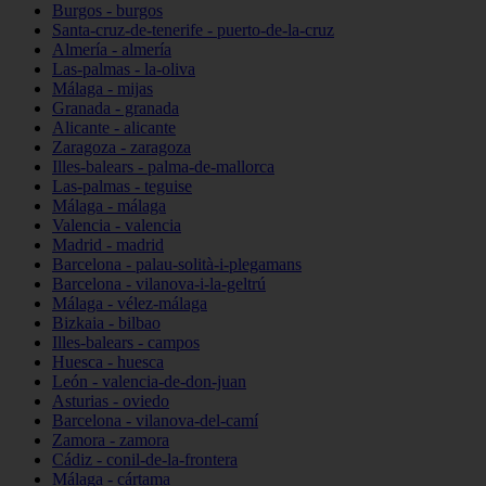
Burgos - burgos
Santa-cruz-de-tenerife - puerto-de-la-cruz
Almería - almería
Las-palmas - la-oliva
Málaga - mijas
Granada - granada
Alicante - alicante
Zaragoza - zaragoza
Illes-balears - palma-de-mallorca
Las-palmas - teguise
Málaga - málaga
Valencia - valencia
Madrid - madrid
Barcelona - palau-solità-i-plegamans
Barcelona - vilanova-i-la-geltrú
Málaga - vélez-málaga
Bizkaia - bilbao
Illes-balears - campos
Huesca - huesca
León - valencia-de-don-juan
Asturias - oviedo
Barcelona - vilanova-del-camí
Zamora - zamora
Cádiz - conil-de-la-frontera
Málaga - cártama