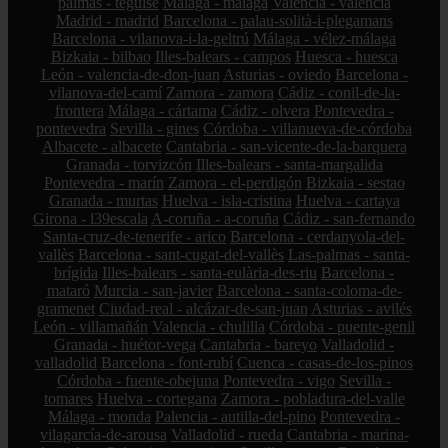
palmas - teguise
Málaga - málaga
Valencia - valencia
Madrid - madrid
Barcelona - palau-solità-i-plegamans
Barcelona - vilanova-i-la-geltrú
Málaga - vélez-málaga
Bizkaia - bilbao
Illes-balears - campos
Huesca - huesca
León - valencia-de-don-juan
Asturias - oviedo
Barcelona -
vilanova-del-camí
Zamora - zamora
Cádiz - conil-de-la-
frontera
Málaga - cártama
Cádiz - olvera
Pontevedra -
pontevedra
Sevilla - gines
Córdoba - villanueva-de-córdoba
Albacete - albacete
Cantabria - san-vicente-de-la-barquera
Granada - torvizcón
Illes-balears - santa-margalida
Pontevedra - marín
Zamora - el-perdigón
Bizkaia - sestao
Granada - murtas
Huelva - isla-cristina
Huelva - cartaya
Girona - l39escala
A-coruña - a-coruña
Cádiz - san-fernando
Santa-cruz-de-tenerife - arico
Barcelona - cerdanyola-del-
vallès
Barcelona - sant-cugat-del-vallès
Las-palmas - santa-
brígida
Illes-balears - santa-eulària-des-riu
Barcelona -
mataró
Murcia - san-javier
Barcelona - santa-coloma-de-
gramenet
Ciudad-real - alcázar-de-san-juan
Asturias - avilés
León - villamañán
Valencia - chulilla
Córdoba - puente-genil
Granada - huétor-vega
Cantabria - bareyo
Valladolid -
valladolid
Barcelona - font-rubí
Cuenca - casas-de-los-pinos
Córdoba - fuente-obejuna
Pontevedra - vigo
Sevilla -
tomares
Huelva - cortegana
Zamora - pobladura-del-valle
Málaga - monda
Palencia - autilla-del-pino
Pontevedra -
vilagarcía-de-arousa
Valladolid - rueda
Cantabria - marina-