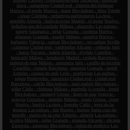
lumbier
Cáceres - robledillo-de-gata
Tarragona - solivella
álava - samaniego
Ciudad-real - retuerta-del-bullaque
Huesca - el-grado
Huesca - graus
Illes-balears - ibiza
Toledo
- orgaz
Córdoba - peñarroya-pueblonuevo
La-rioja -
arnedillo
Almería - huércal-overa
Madrid - el-molar
Huelva -
bollullos-par-del-condado
Málaga - algarrobo
Las-palmas -
tuineje
Salamanca - béjar
Granada - capileira
Huelva -
aljaraque
Granada - guadix
Málaga - manilva
Huesca -
barbastro
Valencia - sagunt
Illes-balears - ses-salines
Sevilla
- carmona
Ciudad-real - valdepeñas
Alicante - orihuela
Jaén
- baeza
Navarra - tudela
Almería - el-ejido
Castellón -
benicarló
Málaga - benahavís
Madrid - coslada
Barcelona -
malgrat-de-mar
Málaga - antequera
Jaén - castillo-de-locubín
Castellón - vinaròs
Barcelona - manresa
Granada - motril
Asturias - cangas-de-onís
León - ponferrada
Las-palmas -
pájara
Pontevedra - sanxenxo
Ciudad-real - ciudad-real
Barcelona - calella
Illes-balears - maó-mahón
Illes-balears -
sóller
Cádiz - chipiona
Málaga - marbella
A-coruña - ferrol
Illes-balears - santanyí
Girona - lloret-de-mar
Segovia -
segovia
Gipuzkoa - mutriku
Málaga - ronda
Girona - roses
Huelva - huelva
La-rioja - logroño
Cádiz - jerez-de-la-
frontera
Las-palmas - tías
Burgos - burgos
Santa-cruz-de-
tenerife - puerto-de-la-cruz
Almería - almería
Las-palmas -
la-oliva
Málaga - mijas
Granada - granada
Alicante - alicante
Zaragoza - zaragoza
Illes-balears - palma-de-mallorca
Las-