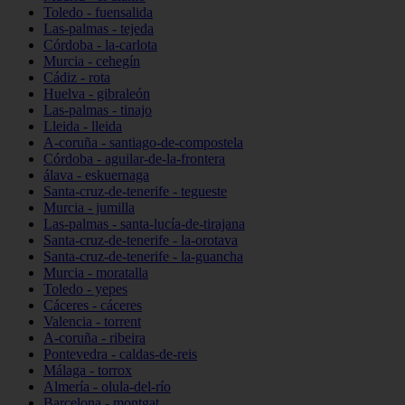
Toledo - fuensalida
Las-palmas - tejeda
Córdoba - la-carlota
Murcia - cehegín
Cádiz - rota
Huelva - gibraleón
Las-palmas - tinajo
Lleida - lleida
A-coruña - santiago-de-compostela
Córdoba - aguilar-de-la-frontera
álava - eskuernaga
Santa-cruz-de-tenerife - tegueste
Murcia - jumilla
Las-palmas - santa-lucía-de-tirajana
Santa-cruz-de-tenerife - la-orotava
Santa-cruz-de-tenerife - la-guancha
Murcia - moratalla
Toledo - yepes
Cáceres - cáceres
Valencia - torrent
A-coruña - ribeira
Pontevedra - caldas-de-reis
Málaga - torrox
Almería - olula-del-río
Barcelona - montgat