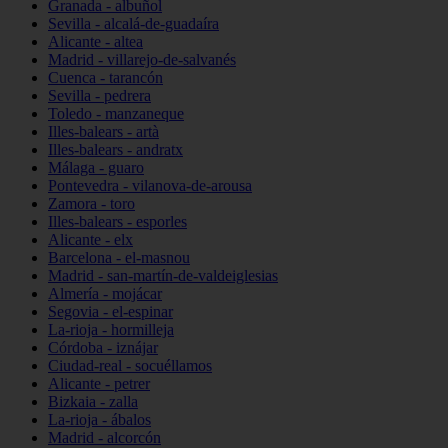
Granada - albuñol
Sevilla - alcalá-de-guadaíra
Alicante - altea
Madrid - villarejo-de-salvanés
Cuenca - tarancón
Sevilla - pedrera
Toledo - manzaneque
Illes-balears - artà
Illes-balears - andratx
Málaga - guaro
Pontevedra - vilanova-de-arousa
Zamora - toro
Illes-balears - esporles
Alicante - elx
Barcelona - el-masnou
Madrid - san-martín-de-valdeiglesias
Almería - mojácar
Segovia - el-espinar
La-rioja - hormilleja
Córdoba - iznájar
Ciudad-real - socuéllamos
Alicante - petrer
Bizkaia - zalla
La-rioja - ábalos
Madrid - alcorcón