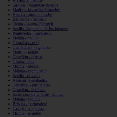
A-coruña - melide
La-rioja - villalobar-de-rioja
Madrid - las-rozas-de-madrid
Huesca - aínsa-sobrarbe
Barcelona - manlleu
Lleida - la-seu-d39urgell
Sevilla - la-puebla-de-los-infantes
Pontevedra - cambados
Melilla - melilla
Gipuzkoa - orio
Guadalajara - sigüenza
Madrid - getafe
Castellón - orpesa
Girona - pals
Murcia - librilla
Málaga - montejaque
Sevilla - olivares
Almería - benahadux
Cantabria - torrelavega
Castellón - benlloch
Santa-cruz-de-tenerife - güímar
Málaga - mollina
Bizkaia - portugalete
La-rioja - calahorra
Murcia - la-unión