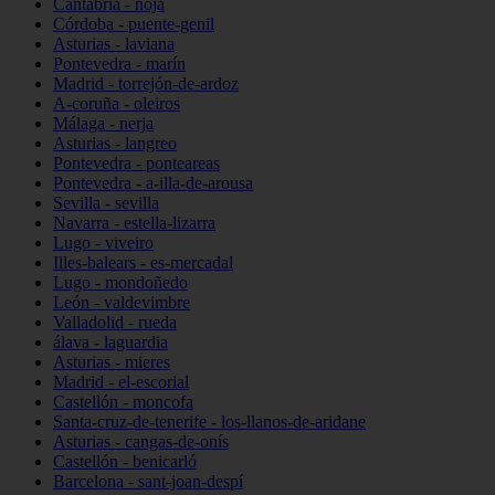
Cantabria - noja
Córdoba - puente-genil
Asturias - laviana
Pontevedra - marín
Madrid - torrejón-de-ardoz
A-coruña - oleiros
Málaga - nerja
Asturias - langreo
Pontevedra - ponteareas
Pontevedra - a-illa-de-arousa
Sevilla - sevilla
Navarra - estella-lizarra
Lugo - viveiro
Illes-balears - es-mercadal
Lugo - mondoñedo
León - valdevimbre
Valladolid - rueda
álava - laguardia
Asturias - mieres
Madrid - el-escorial
Castellón - moncofa
Santa-cruz-de-tenerife - los-llanos-de-aridane
Asturias - cangas-de-onís
Castellón - benicarló
Barcelona - sant-joan-despí