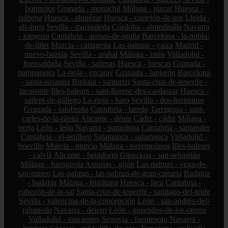
bormujos
Granada - monachil
Málaga - júzcar
Huesca -
isábena
Huesca - alquézar
Huesca - castejón-de-sos
Lleida -
alt-àneu
Sevilla - marinaleda
Córdoba - almedinilla
Navarra
- zangoza
Cantabria - arenas-de-iguña
Barcelona - la-pobla-
de-lillet
Murcia - cartagena
Las-palmas - yaiza
Madrid -
nuevo-baztán
Sevilla - arahal
Málaga - istán
Valladolid -
fuensaldaña
Sevilla - salteras
Huesca - biescas
Granada -
pampaneira
La-rioja - ezcaray
Granada - lanjarón
Barcelona
- santa-susanna
Bizkaia - santurtzi
Santa-cruz-de-tenerife -
tacoronte
Illes-balears - sant-llorenç-des-cardassar
Huesca -
sallent-de-gállego
La-rioja - haro
Sevilla - dos-hermanas
Granada - salobreña
Cantabria - laredo
Tarragona - sant-
carles-de-la-ràpita
Alicante - dénia
Cádiz - cádiz
Málaga -
nerja
León - león
Navarra - pamplona
Cantabria - santander
Cantabria - el-astillero
Salamanca - salamanca
Valladolid -
boecillo
Murcia - murcia
Málaga - torremolinos
Illes-balears
- calvià
Alicante - benidorm
Gipuzkoa - san-sebastián
Málaga - fuengirola
Asturias - gijón
Las-palmas - vega-de-
san-mateo
Las-palmas - las-palmas-de-gran-canaria
Badajoz
- badajoz
Málaga - frigiliana
Huesca - jaca
Cantabria -
cabezón-de-la-sal
Santa-cruz-de-tenerife - santiago-del-teide
Sevilla - valencina-de-la-concepción
León - san-andrés-del-
rabanedo
Navarra - deierri
León - gusendos-de-los-oteros
Valladolid - mucientes
Segovia - fuentesoto
Navarra -