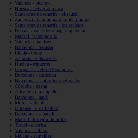
Valencia - picanya
Huesca - belver-de-cinca
Santa-cruz-de-tenerife - el-sauzal
Zaragoza - la-almunia-de-doña-godina
Santa-cruz-de-tenerife - los-realejos
Bizkaia - valle-de-trápaga-trapagaran
Madrid - valdemorillo
Valencia - manises
Barcelona - terrassa
Lleida - tremp
Asturias - villaviciosa
Huelva - trigueros
Girona - castelló-d39empúries
Barcelona - cardedeu
Barcelona - sant-quirze-del-vallès
Córdoba - baena
Alicante - el-campello
Barcelona - gavà
Murcia - abanilla
Ourense - o-carballiño
Barcelona - sabadell
Madrid - torrejón-de-ardoz
Teruel - alcorisa
Valencia - alfafar
Málaga - campillos