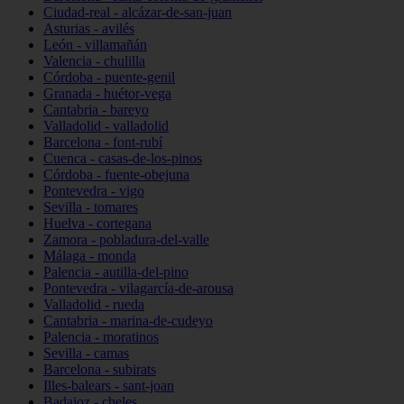
Ciudad-real - alcázar-de-san-juan
Asturias - avilés
León - villamañán
Valencia - chulilla
Córdoba - puente-genil
Granada - huétor-vega
Cantabria - bareyo
Valladolid - valladolid
Barcelona - font-rubí
Cuenca - casas-de-los-pinos
Córdoba - fuente-obejuna
Pontevedra - vigo
Sevilla - tomares
Huelva - cortegana
Zamora - pobladura-del-valle
Málaga - monda
Palencia - autilla-del-pino
Pontevedra - vilagarcía-de-arousa
Valladolid - rueda
Cantabria - marina-de-cudeyo
Palencia - moratinos
Sevilla - camas
Barcelona - subirats
Illes-balears - sant-joan
Badajoz - cheles