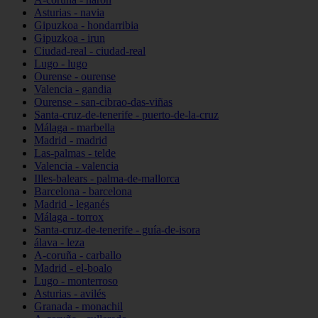
Asturias - navia
Gipuzkoa - hondarribia
Gipuzkoa - irun
Ciudad-real - ciudad-real
Lugo - lugo
Ourense - ourense
Valencia - gandia
Ourense - san-cibrao-das-viñas
Santa-cruz-de-tenerife - puerto-de-la-cruz
Málaga - marbella
Madrid - madrid
Las-palmas - telde
Valencia - valencia
Illes-balears - palma-de-mallorca
Barcelona - barcelona
Madrid - leganés
Málaga - torrox
Santa-cruz-de-tenerife - guía-de-isora
álava - leza
A-coruña - carballo
Madrid - el-boalo
Lugo - monterroso
Asturias - avilés
Granada - monachil