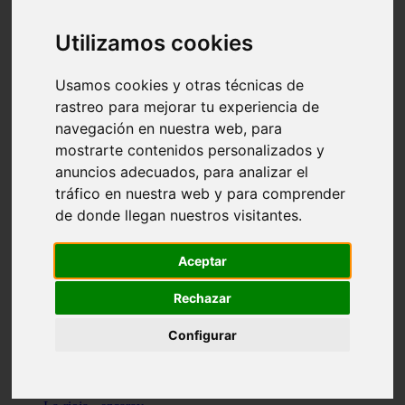
Granada - pulianas
Santa-cruz-de-tenerife - los-llanos-de-aridane
Utilizamos cookies
Cantabria - suances
Sevilla - bormujos
Granada - monachil
Usamos cookies y otras técnicas de
Málaga - júzcar
rastreo para mejorar tu experiencia de
Huesca - isábena
navegación en nuestra web, para
Huesca - alquézar
Huesca - castejón-de-sos
mostrarte contenidos personalizados y
Lleida - alt-àneu
anuncios adecuados, para analizar el
Sevilla - marinaleda
tráfico en nuestra web y para comprender
Córdoba - almedinilla
Navarra - zangoza
de donde llegan nuestros visitantes.
Cantabria - arenas-de-iguña
Barcelona - la-pobla-de-lillet
Murcia - cartagena
Aceptar
Las-palmas - yaiza
Madrid - nuevo-baztán
Rechazar
Sevilla - arahal
Málaga - istán
Configurar
Valladolid - fuensaldaña
Sevilla - salteras
Huesca - biescas
Granada - pampaneira