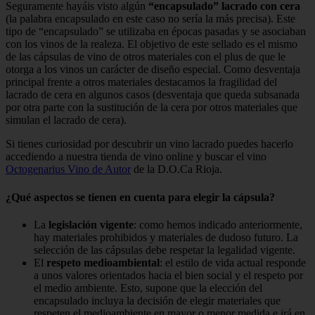
Seguramente hayáis visto algún
“encapsulado” lacrado con cera
(la palabra encapsulado en este caso no sería la más precisa). Este
tipo de “encapsulado” se utilizaba en épocas pasadas y se asociaban
con los vinos de la realeza. El objetivo de este sellado es el mismo
de las cápsulas de vino de otros materiales con el plus de que le
otorga a los vinos un carácter de diseño especial. Como desventaja
principal frente a otros materiales destacamos la fragilidad del
lacrado de cera en algunos casos (desventaja que queda subsanada
por otra parte con la sustitución de la cera por otros materiales que
simulan el lacrado de cera).
Si tienes curiosidad por descubrir un vino lacrado puedes hacerlo
accediendo a nuestra tienda de vino online y buscar el vino
Octogenarius Vino de Autor
de la D.O.Ca Rioja.
¿Qué aspectos se tienen en cuenta para elegir la cápsula?
La
legislación vigente
: como hemos indicado anteriormente,
hay materiales prohibidos y materiales de dudoso futuro. La
selección de las cápsulas debe respetar la legalidad vigente.
El
respeto medioambiental
: el estilo de vida actual responde
a unos valores orientados hacia el bien social y el respeto por
el medio ambiente. Esto, supone que la elección del
encapsulado incluya la decisión de elegir materiales que
respeten el medioambiente en mayor o menor medida e irá en