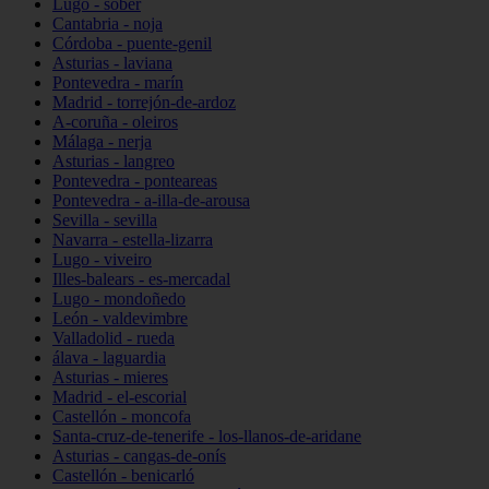
Lugo - sober
Cantabria - noja
Córdoba - puente-genil
Asturias - laviana
Pontevedra - marín
Madrid - torrejón-de-ardoz
A-coruña - oleiros
Málaga - nerja
Asturias - langreo
Pontevedra - ponteareas
Pontevedra - a-illa-de-arousa
Sevilla - sevilla
Navarra - estella-lizarra
Lugo - viveiro
Illes-balears - es-mercadal
Lugo - mondoñedo
León - valdevimbre
Valladolid - rueda
álava - laguardia
Asturias - mieres
Madrid - el-escorial
Castellón - moncofa
Santa-cruz-de-tenerife - los-llanos-de-aridane
Asturias - cangas-de-onís
Castellón - benicarló