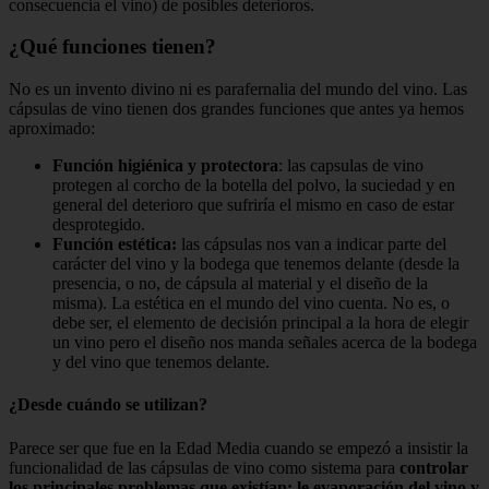
consecuencia el vino) de posibles deterioros.
¿Qué funciones tienen?
No es un invento divino ni es parafernalia del mundo del vino. Las
cápsulas de vino tienen dos grandes funciones que antes ya hemos
aproximado:
Función higiénica
y
protectora
: las capsulas de vino
protegen al corcho de la botella del polvo, la suciedad y en
general del deterioro que sufriría el mismo en caso de estar
desprotegido.
Función estética:
las cápsulas nos van a indicar parte del
carácter del vino y la bodega que tenemos delante (desde la
presencia, o no, de cápsula al material y el diseño de la
misma). La estética en el mundo del vino cuenta. No es, o
debe ser, el elemento de decisión principal a la hora de elegir
un vino pero el diseño nos manda señales acerca de la bodega
y del vino que tenemos delante.
¿Desde cuándo se utilizan?
Parece ser que fue en la Edad Media cuando se empezó a insistir la
funcionalidad de las cápsulas de vino como sistema para
controlar
los principales problemas que existían: le evaporación del vino y