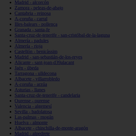
Madrid - alcorcón
Zamora - peleas-de-abajo
Cantabria - reinosa
A-coruña - carral
Illes-balears - pollença
Granada - santa-fe
Santa-cruz-de-tenerife - san-cristóbal-de-la-laguna
Almería - padules
Almería - rioja
Castellón - benicàssim
Madrid - san-sebastián-de-los-reyes
Alicante - sant-joan-d39alacant
Jaén - úbeda
Tarragona - ulldecona
Albacete - villarrobledo
A-coruña - arzúa
Asturias - llanes
Santa-cruz-de-tenerife - candelaria
Ourense - ourense
Valencia - algemesí
Sevilla - badolatosa
Las-palmas - mogán
Huelva - almonte
Albacete - chinchilla-de-monte-aragón
Madrid - alpedrete