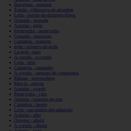
Barcelona - montgat
Toledo - villanueva-de-alcardete
León - puente-de-domingo-flórez
Granada - granada
Asturias - gijón
Pontevedra - pontevedra
Granada - maracena
Cantabria - riotuerto
ávila - el-barco-de-ávila
La-rioja - haro
A-coruña - a-coruña
León - león
Cantabria - santander
A-coruña - santiago-de-compostela
Málaga - torremolinos
Murcia - murcia
Asturias - oviedo
Pontevedra - vigo
Almería - roquetas-de-mar
Cantabria - laredo
León - san-andrés-del-rabanedo
Asturias - aller
Ourense - allariz
A-coruña - ribeira
Asturias - siero