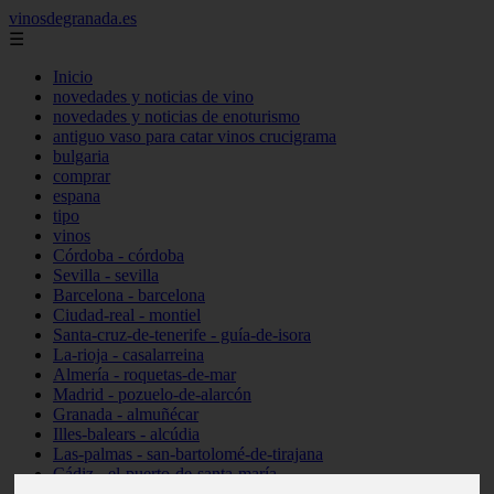
vinosdegranada.es
☰
Inicio
novedades y noticias de vino
novedades y noticias de enoturismo
antiguo vaso para catar vinos crucigrama
bulgaria
comprar
espana
tipo
vinos
Córdoba - córdoba
Sevilla - sevilla
Barcelona - barcelona
Ciudad-real - montiel
Santa-cruz-de-tenerife - guía-de-isora
La-rioja - casalarreina
Almería - roquetas-de-mar
Madrid - pozuelo-de-alarcón
Granada - almuñécar
Illes-balears - alcúdia
Las-palmas - san-bartolomé-de-tirajana
Cádiz - el-puerto-de-santa-maría
Madrid - valdemoro