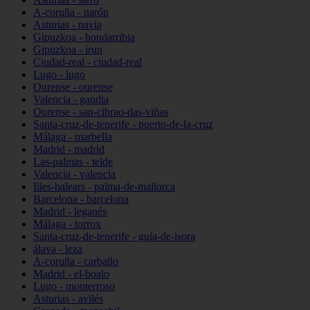
A-coruña - narón
Asturias - navia
Gipuzkoa - hondarribia
Gipuzkoa - irun
Ciudad-real - ciudad-real
Lugo - lugo
Ourense - ourense
Valencia - gandia
Ourense - san-cibrao-das-viñas
Santa-cruz-de-tenerife - puerto-de-la-cruz
Málaga - marbella
Madrid - madrid
Las-palmas - telde
Valencia - valencia
Illes-balears - palma-de-mallorca
Barcelona - barcelona
Madrid - leganés
Málaga - torrox
Santa-cruz-de-tenerife - guía-de-isora
álava - leza
A-coruña - carballo
Madrid - el-boalo
Lugo - monterroso
Asturias - avilés