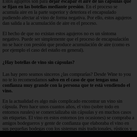
Estos agujeros son para
dejar escapar el aire de las cápsulas que
se fijan en las botellas mediante presión
. En el proceso se
acumula aire en la parte superior y deteriora el encapsulado
pudiendo afectar al vino de forma negativa. Por ello, estos agujeros
dan salida a la acumulación de aire en el proceso.
El hecho de que no existan estos agujeros no es un síntoma
negativo. Puede ser simplemente que el proceso de encapsulación
no se hace con presión que produce acumulación de aire (como es
por ejemplo el caso del estaño en general).
¿Hay botellas de vino sin cápsulas?
Las hay pero seamos sinceros ¿las comprarías? Desde Wine to you
no te lo recomendamos
salvo en el caso de que tengas una
confianza muy grande con la persona que te está vendiendo el
vino.
En la actualidad es algo más complicado encontrar un vino sin
cápsula. Pero hace unos cuantos años, el vino (sobre todo en
entornos rurales) se comercializaba sin cápsulas y en muchos casos
sin etiquetas. El vino en estos entornos (en ocasiones) se compraba a
amigos bodegueros y gente de confianza que elaboraba el vino en
sus pequeñas bodegas con los sistemas más tradicionales, rústicos y
entre éstos, no se encontraba la encapsulación.