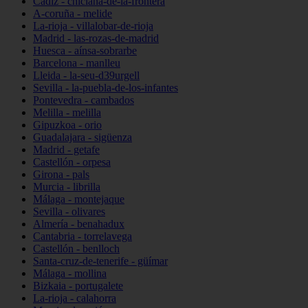
Cádiz - chiclana-de-la-frontera
A-coruña - melide
La-rioja - villalobar-de-rioja
Madrid - las-rozas-de-madrid
Huesca - aínsa-sobrarbe
Barcelona - manlleu
Lleida - la-seu-d39urgell
Sevilla - la-puebla-de-los-infantes
Pontevedra - cambados
Melilla - melilla
Gipuzkoa - orio
Guadalajara - sigüenza
Madrid - getafe
Castellón - orpesa
Girona - pals
Murcia - librilla
Málaga - montejaque
Sevilla - olivares
Almería - benahadux
Cantabria - torrelavega
Castellón - benlloch
Santa-cruz-de-tenerife - güímar
Málaga - mollina
Bizkaia - portugalete
La-rioja - calahorra