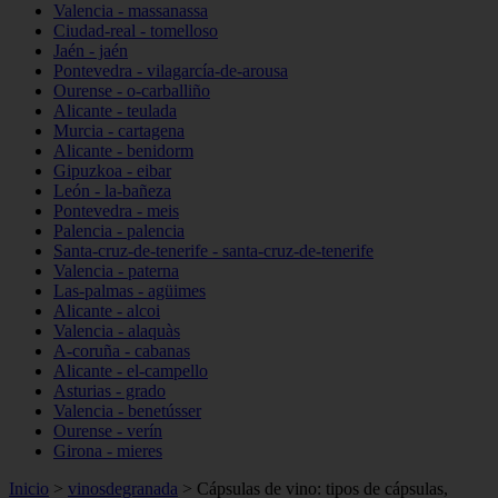
Valencia - massanassa
Ciudad-real - tomelloso
Jaén - jaén
Pontevedra - vilagarcía-de-arousa
Ourense - o-carballiño
Alicante - teulada
Murcia - cartagena
Alicante - benidorm
Gipuzkoa - eibar
León - la-bañeza
Pontevedra - meis
Palencia - palencia
Santa-cruz-de-tenerife - santa-cruz-de-tenerife
Valencia - paterna
Las-palmas - agüimes
Alicante - alcoi
Valencia - alaquàs
A-coruña - cabanas
Alicante - el-campello
Asturias - grado
Valencia - benetússer
Ourense - verín
Girona - mieres
Inicio
>
vinosdegranada
>
Cápsulas de vino: tipos de cápsulas,