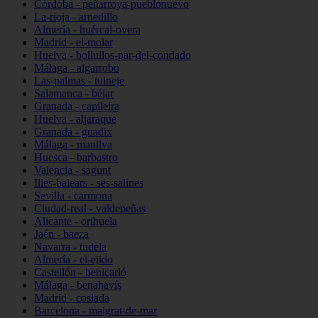
Córdoba - peñarroya-pueblonuevo
La-rioja - arnedillo
Almería - huércal-overa
Madrid - el-molar
Huelva - bollullos-par-del-condado
Málaga - algarrobo
Las-palmas - tuineje
Salamanca - béjar
Granada - capileira
Huelva - aljaraque
Granada - guadix
Málaga - manilva
Huesca - barbastro
Valencia - sagunt
Illes-balears - ses-salines
Sevilla - carmona
Ciudad-real - valdepeñas
Alicante - orihuela
Jaén - baeza
Navarra - tudela
Almería - el-ejido
Castellón - benicarló
Málaga - benahavís
Madrid - coslada
Barcelona - malgrat-de-mar