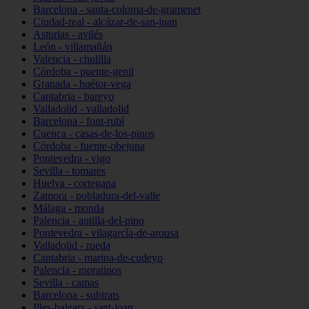
Barcelona - santa-coloma-de-gramenet
Ciudad-real - alcázar-de-san-juan
Asturias - avilés
León - villamañán
Valencia - chulilla
Córdoba - puente-genil
Granada - huétor-vega
Cantabria - bareyo
Valladolid - valladolid
Barcelona - font-rubí
Cuenca - casas-de-los-pinos
Córdoba - fuente-obejuna
Pontevedra - vigo
Sevilla - tomares
Huelva - cortegana
Zamora - pobladura-del-valle
Málaga - monda
Palencia - autilla-del-pino
Pontevedra - vilagarcía-de-arousa
Valladolid - rueda
Cantabria - marina-de-cudeyo
Palencia - moratinos
Sevilla - camas
Barcelona - subirats
Illes-balears - sant-joan