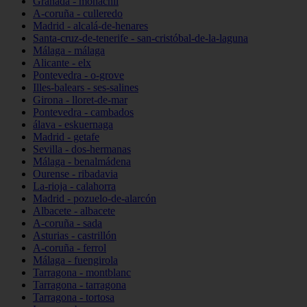
Granada - monachil
A-coruña - culleredo
Madrid - alcalá-de-henares
Santa-cruz-de-tenerife - san-cristóbal-de-la-laguna
Málaga - málaga
Alicante - elx
Pontevedra - o-grove
Illes-balears - ses-salines
Girona - lloret-de-mar
Pontevedra - cambados
álava - eskuernaga
Madrid - getafe
Sevilla - dos-hermanas
Málaga - benalmádena
Ourense - ribadavia
La-rioja - calahorra
Madrid - pozuelo-de-alarcón
Albacete - albacete
A-coruña - sada
Asturias - castrillón
A-coruña - ferrol
Málaga - fuengirola
Tarragona - montblanc
Tarragona - tarragona
Tarragona - tortosa