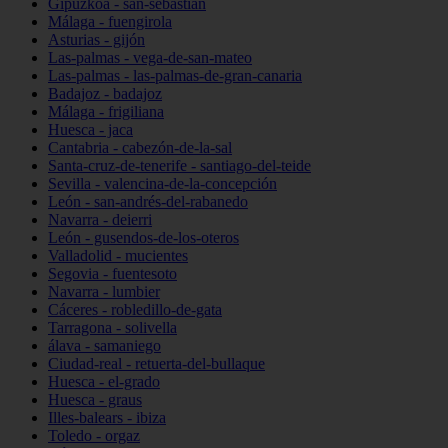
Gipuzkoa - san-sebastián
Málaga - fuengirola
Asturias - gijón
Las-palmas - vega-de-san-mateo
Las-palmas - las-palmas-de-gran-canaria
Badajoz - badajoz
Málaga - frigiliana
Huesca - jaca
Cantabria - cabezón-de-la-sal
Santa-cruz-de-tenerife - santiago-del-teide
Sevilla - valencina-de-la-concepción
León - san-andrés-del-rabanedo
Navarra - deierri
León - gusendos-de-los-oteros
Valladolid - mucientes
Segovia - fuentesoto
Navarra - lumbier
Cáceres - robledillo-de-gata
Tarragona - solivella
álava - samaniego
Ciudad-real - retuerta-del-bullaque
Huesca - el-grado
Huesca - graus
Illes-balears - ibiza
Toledo - orgaz