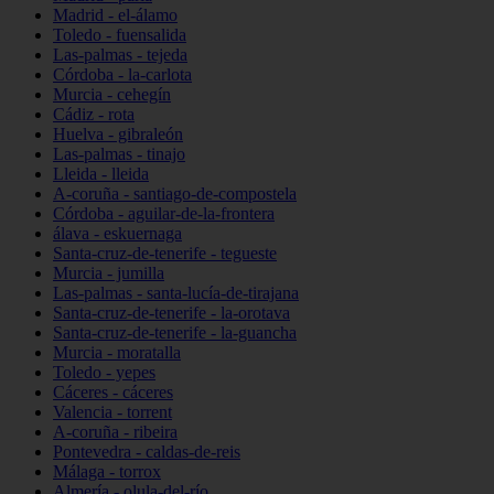
Madrid - el-álamo
Toledo - fuensalida
Las-palmas - tejeda
Córdoba - la-carlota
Murcia - cehegín
Cádiz - rota
Huelva - gibraleón
Las-palmas - tinajo
Lleida - lleida
A-coruña - santiago-de-compostela
Córdoba - aguilar-de-la-frontera
álava - eskuernaga
Santa-cruz-de-tenerife - tegueste
Murcia - jumilla
Las-palmas - santa-lucía-de-tirajana
Santa-cruz-de-tenerife - la-orotava
Santa-cruz-de-tenerife - la-guancha
Murcia - moratalla
Toledo - yepes
Cáceres - cáceres
Valencia - torrent
A-coruña - ribeira
Pontevedra - caldas-de-reis
Málaga - torrox
Almería - olula-del-río