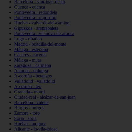
Barcelona - sant-joan-despí
Cuenca - cuenca
Pontevedra - redondela
Pontevedra - o-porriño
Huelva - valverde-del-camino
Gipuzkoa - aretxabaleta
Pontevedra - vilanova-de-arousa
Lugo - ribadeo
Madrid - boadilla-del-monte
Málaga - estepona
Cáceres - cáceres
Málaga - mijas
Zaragoza - cariñena
Asturias - colunga
A-coruña - betanzos
Valladolid - valladolid
A-coruña - teo
Granada - motril
Ciudad-real - alcázar-de-san-juan
Barcelona - calella
Burgos - burgos
Zamora - toro
Soria - soria
Huelva - moguer
Alicante - la-vila-joiosa