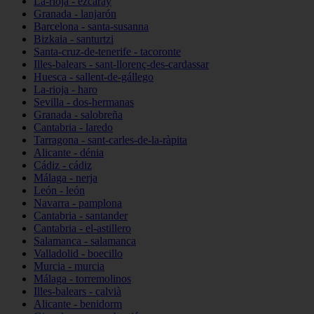
La-rioja - ezcaray
Granada - lanjarón
Barcelona - santa-susanna
Bizkaia - santurtzi
Santa-cruz-de-tenerife - tacoronte
Illes-balears - sant-llorenç-des-cardassar
Huesca - sallent-de-gállego
La-rioja - haro
Sevilla - dos-hermanas
Granada - salobreña
Cantabria - laredo
Tarragona - sant-carles-de-la-ràpita
Alicante - dénia
Cádiz - cádiz
Málaga - nerja
León - león
Navarra - pamplona
Cantabria - santander
Cantabria - el-astillero
Salamanca - salamanca
Valladolid - boecillo
Murcia - murcia
Málaga - torremolinos
Illes-balears - calvià
Alicante - benidorm