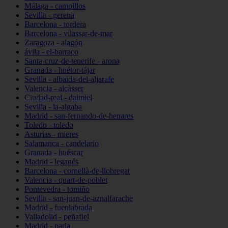
Málaga - campillos
Sevilla - gerena
Barcelona - tordera
Barcelona - vilassar-de-mar
Zaragoza - alagón
ávila - el-barraco
Santa-cruz-de-tenerife - arona
Granada - huétor-tájar
Sevilla - albaida-del-aljarafe
Valencia - alcàsser
Ciudad-real - daimiel
Sevilla - la-algaba
Madrid - san-fernando-de-henares
Toledo - toledo
Asturias - mieres
Salamanca - candelario
Granada - huéscar
Madrid - leganés
Barcelona - cornellà-de-llobregat
Valencia - quart-de-poblet
Pontevedra - tomiño
Sevilla - san-juan-de-aznalfarache
Madrid - fuenlabrada
Valladolid - peñafiel
Madrid - parla