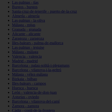
Las-palmas - tías
Burgos - burgos
Santa-cruz-de-tenerife - puerto-de-la-cruz
Almería - almería
Las-palmas - la-oliva
Málaga - mijas
Granada - granada
Alicante - alicante
Zaragoza - zaragoza
Illes-balears - palma-de-mallorca
Las-palmas - teguise
Málaga - málaga
Valencia - valencia
Madrid - madrid
Barcelona - palau-solità-i-plegamans
Barcelona - vilanova-i-la-geltrú
Málaga - vélez-málaga
Bizkaia - bilbao
Illes-balears - campos
Huesca - huesca
León - valencia-de-don-juan
Asturias - oviedo
Barcelona - vilanova-del-camí
Zamora - zamora
Cádiz - conil-de-la-frontera