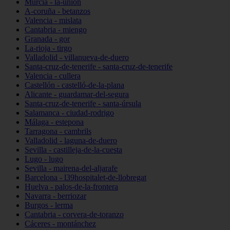
Murcia - la-unión
A-coruña - betanzos
Valencia - mislata
Cantabria - miengo
Granada - gor
La-rioja - tirgo
Valladolid - villanueva-de-duero
Santa-cruz-de-tenerife - santa-cruz-de-tenerife
Valencia - cullera
Castellón - castelló-de-la-plana
Alicante - guardamar-del-segura
Santa-cruz-de-tenerife - santa-úrsula
Salamanca - ciudad-rodrigo
Málaga - estepona
Tarragona - cambrils
Valladolid - laguna-de-duero
Sevilla - castilleja-de-la-cuesta
Lugo - lugo
Sevilla - mairena-del-aljarafe
Barcelona - l39hospitalet-de-llobregat
Huelva - palos-de-la-frontera
Navarra - berriozar
Burgos - lerma
Cantabria - corvera-de-toranzo
Cáceres - montánchez