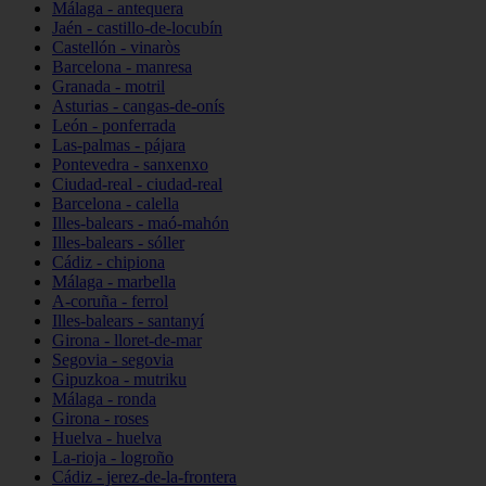
Málaga - antequera
Jaén - castillo-de-locubín
Castellón - vinaròs
Barcelona - manresa
Granada - motril
Asturias - cangas-de-onís
León - ponferrada
Las-palmas - pájara
Pontevedra - sanxenxo
Ciudad-real - ciudad-real
Barcelona - calella
Illes-balears - maó-mahón
Illes-balears - sóller
Cádiz - chipiona
Málaga - marbella
A-coruña - ferrol
Illes-balears - santanyí
Girona - lloret-de-mar
Segovia - segovia
Gipuzkoa - mutriku
Málaga - ronda
Girona - roses
Huelva - huelva
La-rioja - logroño
Cádiz - jerez-de-la-frontera