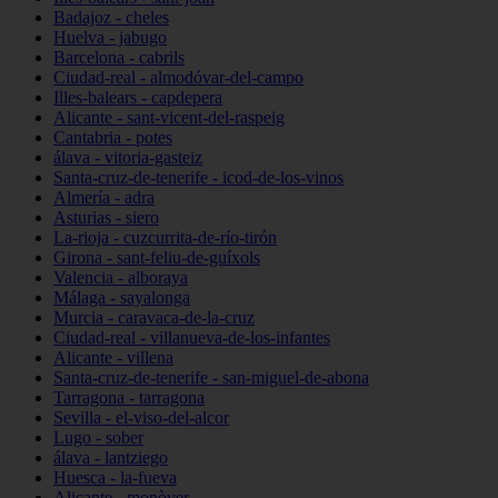
Badajoz - cheles
Huelva - jabugo
Barcelona - cabrils
Ciudad-real - almodóvar-del-campo
Illes-balears - capdepera
Alicante - sant-vicent-del-raspeig
Cantabria - potes
álava - vitoria-gasteiz
Santa-cruz-de-tenerife - icod-de-los-vinos
Almería - adra
Asturias - siero
La-rioja - cuzcurrita-de-río-tirón
Girona - sant-feliu-de-guíxols
Valencia - alboraya
Málaga - sayalonga
Murcia - caravaca-de-la-cruz
Ciudad-real - villanueva-de-los-infantes
Alicante - villena
Santa-cruz-de-tenerife - san-miguel-de-abona
Tarragona - tarragona
Sevilla - el-viso-del-alcor
Lugo - sober
álava - lantziego
Huesca - la-fueva
Alicante - monòver