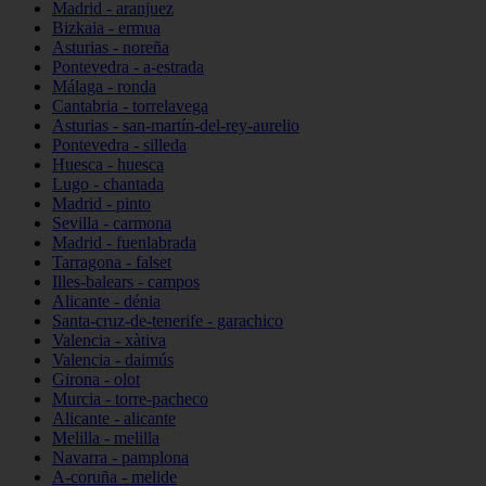
Madrid - aranjuez
Bizkaia - ermua
Asturias - noreña
Pontevedra - a-estrada
Málaga - ronda
Cantabria - torrelavega
Asturias - san-martín-del-rey-aurelio
Pontevedra - silleda
Huesca - huesca
Lugo - chantada
Madrid - pinto
Sevilla - carmona
Madrid - fuenlabrada
Tarragona - falset
Illes-balears - campos
Alicante - dénia
Santa-cruz-de-tenerife - garachico
Valencia - xàtiva
Valencia - daimús
Girona - olot
Murcia - torre-pacheco
Alicante - alicante
Melilla - melilla
Navarra - pamplona
A-coruña - melide