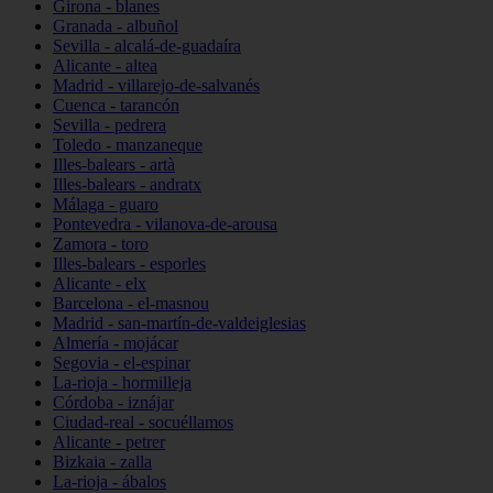
Girona - blanes
Granada - albuñol
Sevilla - alcalá-de-guadaíra
Alicante - altea
Madrid - villarejo-de-salvanés
Cuenca - tarancón
Sevilla - pedrera
Toledo - manzaneque
Illes-balears - artà
Illes-balears - andratx
Málaga - guaro
Pontevedra - vilanova-de-arousa
Zamora - toro
Illes-balears - esporles
Alicante - elx
Barcelona - el-masnou
Madrid - san-martín-de-valdeiglesias
Almería - mojácar
Segovia - el-espinar
La-rioja - hormilleja
Córdoba - iznájar
Ciudad-real - socuéllamos
Alicante - petrer
Bizkaia - zalla
La-rioja - ábalos