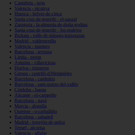
Cantabria - noja
Valencia - picanya
Huesca - belver-de-cinca
Santa-cruz-de-tenerife - el-sauzal
Zaragoza - la-almunia-de-doña-godina
Santa-cruz-de-tenerife - los-realejos
Bizkaia - valle-de-trápaga-trapagaran
Madrid - valdemorillo
Valencia - manises
Barcelona - terrassa
Lleida - tremp
Asturias - villaviciosa
Huelva - trigueros
Girona - castelló-d39empúries
Barcelona - cardedeu
Barcelona - sant-quirze-del-vallès
Córdoba - baena
Alicante - el-campello
Barcelona - gavà
Murcia - abanilla
Ourense - o-carballiño
Barcelona - sabadell
Madrid - torrejón-de-ardoz
Teruel - alcorisa
Valencia - alfafar