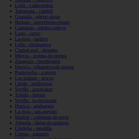
León - valdevimbre
Tarragona - calafell
Granada - güejar-sierra
Bizkaia - amorebieta-etxano
Cantabria - medio-cudeyo
Lugo - cervo
La-rioja - lardero
León - molinaseca
Ciudad-real - almagro
Murcia - molina-de-segura
Zaragoza - fuendejalón
Huesca - villanueva-de-sigena
Pontevedra - o-grove
Las-palmas - arucas
Lleida - mollerussa
Sevilla - aznalcázar
Toledo - bargas
Sevilla - la-rinconada
Huesca - adahuesca
La-rioja - san-asensio
Madrid - colmenar-de-oreja
Almería - láujar-de-andarax
Córdoba - montilla
Girona - palamós