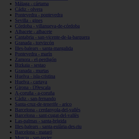
Málaga - cártama
Cádiz - olvera
Pontevedra - pontevedra
Sevilla - gines
Córdoba - villanueva-de-córdoba
Albacete - albacete
Cantabria - san-vicente-de-la-barquera
Granada - torvizcón
Illes-balears - santa-margalida
Pontevedra - marín
Zamora - el-perdigón
Bizkaia - sestao
Granada - murtas
Huelva - isla-cristina
Huelva - cartaya
Girona - l39escala
A-coruña - a-coruña
Cádiz - san-fernando
Santa-cruz-de-tenerife - arico
Barcelona - cerdanyola-del-vallès
Barcelona - sant-cugat-del-vallès
Las-palmas - santa-brígida
Illes-balears - santa-eulària-des-riu
Barcelona - mataró
Murcia - san-javier