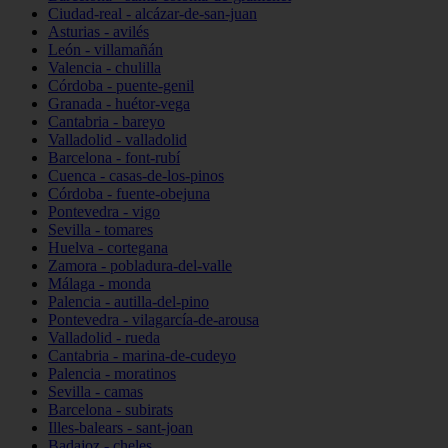
Ciudad-real - alcázar-de-san-juan
Asturias - avilés
León - villamañán
Valencia - chulilla
Córdoba - puente-genil
Granada - huétor-vega
Cantabria - bareyo
Valladolid - valladolid
Barcelona - font-rubí
Cuenca - casas-de-los-pinos
Córdoba - fuente-obejuna
Pontevedra - vigo
Sevilla - tomares
Huelva - cortegana
Zamora - pobladura-del-valle
Málaga - monda
Palencia - autilla-del-pino
Pontevedra - vilagarcía-de-arousa
Valladolid - rueda
Cantabria - marina-de-cudeyo
Palencia - moratinos
Sevilla - camas
Barcelona - subirats
Illes-balears - sant-joan
Badajoz - cheles