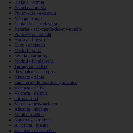
Bizkaia - ermua
Asturias - noreña
Pontevedra - a-estrada
Málaga - ronda
Cantabria - torrelavega
Asturias - san-martín-del-rey-aurelio
Pontevedra - silleda
Huesca - huesca
Lugo - chantada
Madrid - pinto
Sevilla - carmona
Madrid - fuenlabrada
Tarragona - falset
Illes-balears - campos
Alicante - dénia
Santa-cruz-de-tenerife - garachico
Valencia - xàtiva
Valencia - daimús
Girona - olot
Murcia - torre-pacheco
Alicante - alicante
Melilla - melilla
Navarra - pamplona
A-coruña - melide
Valencia - massanassa