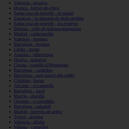
Valencia - picanya
Huesca - belver-de-cinca
Santa-cruz-de-tenerife - el-sauzal
Zaragoza - la-almunia-de-doña-godina
Santa-cruz-de-tenerife - los-realejos
Bizkaia - valle-de-trápaga-trapagaran
Madrid - valdemorillo
Valencia - manises
Barcelona - terrassa
Lleida - tremp
Asturias - villaviciosa
Huelva - trigueros
Girona - castelló-d39empúries
Barcelona - cardedeu
Barcelona - sant-quirze-del-vallès
Córdoba - baena
Alicante - el-campello
Barcelona - gavà
Murcia - abanilla
Ourense - o-carballiño
Barcelona - sabadell
Madrid - torrejón-de-ardoz
Teruel - alcorisa
Valencia - alfafar
Málaga - campillos