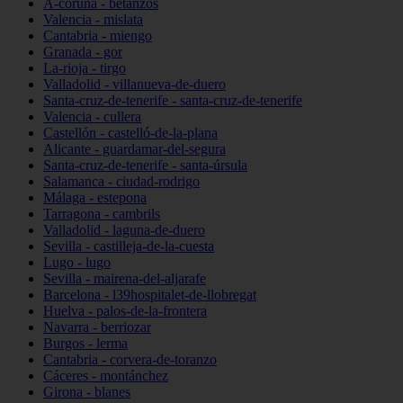
A-coruña - betanzos
Valencia - mislata
Cantabria - miengo
Granada - gor
La-rioja - tirgo
Valladolid - villanueva-de-duero
Santa-cruz-de-tenerife - santa-cruz-de-tenerife
Valencia - cullera
Castellón - castelló-de-la-plana
Alicante - guardamar-del-segura
Santa-cruz-de-tenerife - santa-úrsula
Salamanca - ciudad-rodrigo
Málaga - estepona
Tarragona - cambrils
Valladolid - laguna-de-duero
Sevilla - castilleja-de-la-cuesta
Lugo - lugo
Sevilla - mairena-del-aljarafe
Barcelona - l39hospitalet-de-llobregat
Huelva - palos-de-la-frontera
Navarra - berriozar
Burgos - lerma
Cantabria - corvera-de-toranzo
Cáceres - montánchez
Girona - blanes