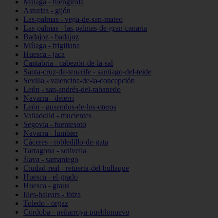
Málaga - fuengirola
Asturias - gijón
Las-palmas - vega-de-san-mateo
Las-palmas - las-palmas-de-gran-canaria
Badajoz - badajoz
Málaga - frigiliana
Huesca - jaca
Cantabria - cabezón-de-la-sal
Santa-cruz-de-tenerife - santiago-del-teide
Sevilla - valencina-de-la-concepción
León - san-andrés-del-rabanedo
Navarra - deierri
León - gusendos-de-los-oteros
Valladolid - mucientes
Segovia - fuentesoto
Navarra - lumbier
Cáceres - robledillo-de-gata
Tarragona - solivella
álava - samaniego
Ciudad-real - retuerta-del-bullaque
Huesca - el-grado
Huesca - graus
Illes-balears - ibiza
Toledo - orgaz
Córdoba - peñarroya-pueblonuevo