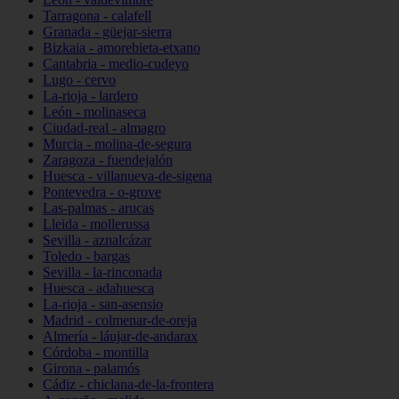
Tarragona - calafell
Granada - güejar-sierra
Bizkaia - amorebieta-etxano
Cantabria - medio-cudeyo
Lugo - cervo
La-rioja - lardero
León - molinaseca
Ciudad-real - almagro
Murcia - molina-de-segura
Zaragoza - fuendejalón
Huesca - villanueva-de-sigena
Pontevedra - o-grove
Las-palmas - arucas
Lleida - mollerussa
Sevilla - aznalcázar
Toledo - bargas
Sevilla - la-rinconada
Huesca - adahuesca
La-rioja - san-asensio
Madrid - colmenar-de-oreja
Almería - láujar-de-andarax
Córdoba - montilla
Girona - palamós
Cádiz - chiclana-de-la-frontera