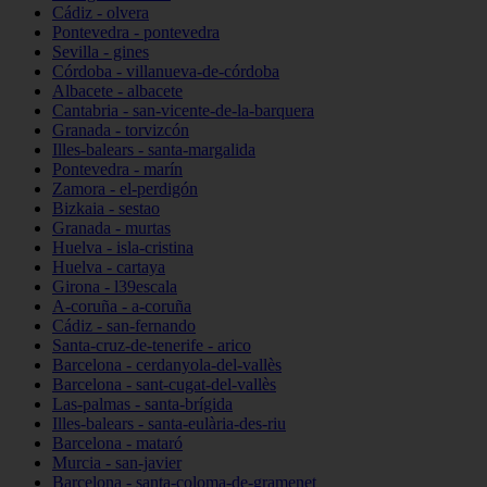
Cádiz - olvera
Pontevedra - pontevedra
Sevilla - gines
Córdoba - villanueva-de-córdoba
Albacete - albacete
Cantabria - san-vicente-de-la-barquera
Granada - torvizcón
Illes-balears - santa-margalida
Pontevedra - marín
Zamora - el-perdigón
Bizkaia - sestao
Granada - murtas
Huelva - isla-cristina
Huelva - cartaya
Girona - l39escala
A-coruña - a-coruña
Cádiz - san-fernando
Santa-cruz-de-tenerife - arico
Barcelona - cerdanyola-del-vallès
Barcelona - sant-cugat-del-vallès
Las-palmas - santa-brígida
Illes-balears - santa-eulària-des-riu
Barcelona - mataró
Murcia - san-javier
Barcelona - santa-coloma-de-gramenet