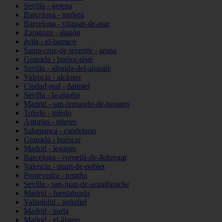
Sevilla - gerena
Barcelona - tordera
Barcelona - vilassar-de-mar
Zaragoza - alagón
ávila - el-barraco
Santa-cruz-de-tenerife - arona
Granada - huétor-tájar
Sevilla - albaida-del-aljarafe
Valencia - alcàsser
Ciudad-real - daimiel
Sevilla - la-algaba
Madrid - san-fernando-de-henares
Toledo - toledo
Asturias - mieres
Salamanca - candelario
Granada - huéscar
Madrid - leganés
Barcelona - cornellà-de-llobregat
Valencia - quart-de-poblet
Pontevedra - tomiño
Sevilla - san-juan-de-aznalfarache
Madrid - fuenlabrada
Valladolid - peñafiel
Madrid - parla
Madrid - el-álamo