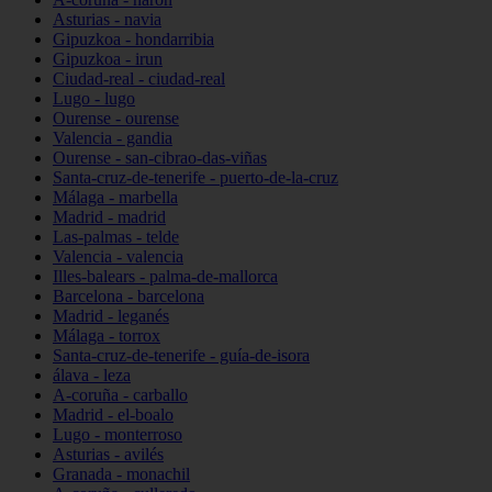
Asturias - navia
Gipuzkoa - hondarribia
Gipuzkoa - irun
Ciudad-real - ciudad-real
Lugo - lugo
Ourense - ourense
Valencia - gandia
Ourense - san-cibrao-das-viñas
Santa-cruz-de-tenerife - puerto-de-la-cruz
Málaga - marbella
Madrid - madrid
Las-palmas - telde
Valencia - valencia
Illes-balears - palma-de-mallorca
Barcelona - barcelona
Madrid - leganés
Málaga - torrox
Santa-cruz-de-tenerife - guía-de-isora
álava - leza
A-coruña - carballo
Madrid - el-boalo
Lugo - monterroso
Asturias - avilés
Granada - monachil