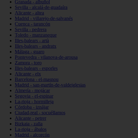
Granada - albuñol
Sevilla - alcalá-de-guadaíra
Alicante - altea
Madrid - villarejo-de-salvanés
Cuenca - tarancón
Sevilla - pedrera
Toledo - manzaneque
Illes-balears - artà
Illes-balears - andratx
Málaga - guaro
Pontevedra - vilanova-de-arousa
Zamora - toro
Illes-balears - esporles
Alicante - elx
Barcelona - el-masnou
Madrid - san-martín-de-valdeiglesias
Almería - mojácar
Segovia - el-espinar
La-rioja - hormilleja
Córdoba - iznájar
Ciudad-real - socuéllamos
Alicante - petrer
Bizkaia - zalla
La-rioja - ábalos
Madrid - alcorcón