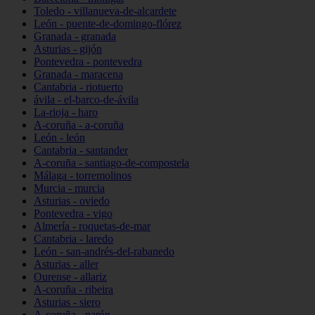
Toledo - villanueva-de-alcardete
León - puente-de-domingo-flórez
Granada - granada
Asturias - gijón
Pontevedra - pontevedra
Granada - maracena
Cantabria - riotuerto
ávila - el-barco-de-ávila
La-rioja - haro
A-coruña - a-coruña
León - león
Cantabria - santander
A-coruña - santiago-de-compostela
Málaga - torremolinos
Murcia - murcia
Asturias - oviedo
Pontevedra - vigo
Almería - roquetas-de-mar
Cantabria - laredo
León - san-andrés-del-rabanedo
Asturias - aller
Ourense - allariz
A-coruña - ribeira
Asturias - siero
A-coruña - narón