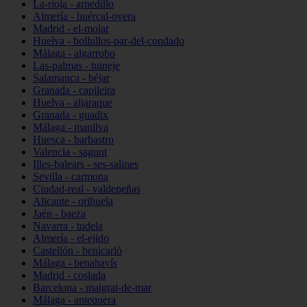
La-rioja - arnedillo
Almería - huércal-overa
Madrid - el-molar
Huelva - bollullos-par-del-condado
Málaga - algarrobo
Las-palmas - tuineje
Salamanca - béjar
Granada - capileira
Huelva - aljaraque
Granada - guadix
Málaga - manilva
Huesca - barbastro
Valencia - sagunt
Illes-balears - ses-salines
Sevilla - carmona
Ciudad-real - valdepeñas
Alicante - orihuela
Jaén - baeza
Navarra - tudela
Almería - el-ejido
Castellón - benicarló
Málaga - benahavís
Madrid - coslada
Barcelona - malgrat-de-mar
Málaga - antequera