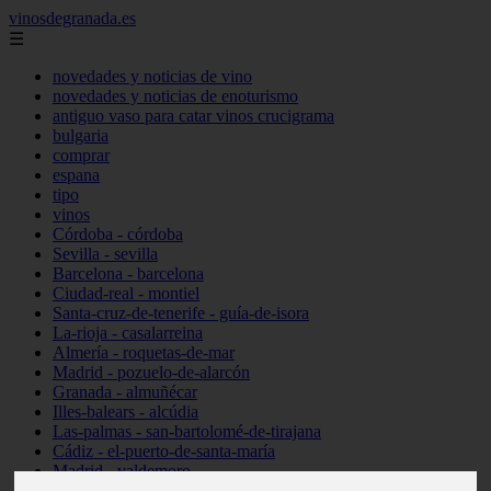
vinosdegranada.es
☰
novedades y noticias de vino
novedades y noticias de enoturismo
antiguo vaso para catar vinos crucigrama
bulgaria
comprar
espana
tipo
vinos
Córdoba - córdoba
Sevilla - sevilla
Barcelona - barcelona
Ciudad-real - montiel
Santa-cruz-de-tenerife - guía-de-isora
La-rioja - casalarreina
Almería - roquetas-de-mar
Madrid - pozuelo-de-alarcón
Granada - almuñécar
Illes-balears - alcúdia
Las-palmas - san-bartolomé-de-tirajana
Cádiz - el-puerto-de-santa-maría
Madrid - valdemoro
Granada - pulianas