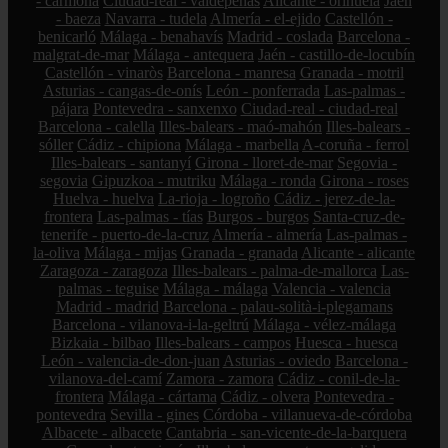
- carmona
Ciudad-real - valdepeñas
Alicante - orihuela
Jaén
- baeza
Navarra - tudela
Almería - el-ejido
Castellón -
benicarló
Málaga - benahavís
Madrid - coslada
Barcelona -
malgrat-de-mar
Málaga - antequera
Jaén - castillo-de-locubín
Castellón - vinaròs
Barcelona - manresa
Granada - motril
Asturias - cangas-de-onís
León - ponferrada
Las-palmas -
pájara
Pontevedra - sanxenxo
Ciudad-real - ciudad-real
Barcelona - calella
Illes-balears - maó-mahón
Illes-balears -
sóller
Cádiz - chipiona
Málaga - marbella
A-coruña - ferrol
Illes-balears - santanyí
Girona - lloret-de-mar
Segovia -
segovia
Gipuzkoa - mutriku
Málaga - ronda
Girona - roses
Huelva - huelva
La-rioja - logroño
Cádiz - jerez-de-la-
frontera
Las-palmas - tías
Burgos - burgos
Santa-cruz-de-
tenerife - puerto-de-la-cruz
Almería - almería
Las-palmas -
la-oliva
Málaga - mijas
Granada - granada
Alicante - alicante
Zaragoza - zaragoza
Illes-balears - palma-de-mallorca
Las-
palmas - teguise
Málaga - málaga
Valencia - valencia
Madrid - madrid
Barcelona - palau-solità-i-plegamans
Barcelona - vilanova-i-la-geltrú
Málaga - vélez-málaga
Bizkaia - bilbao
Illes-balears - campos
Huesca - huesca
León - valencia-de-don-juan
Asturias - oviedo
Barcelona -
vilanova-del-camí
Zamora - zamora
Cádiz - conil-de-la-
frontera
Málaga - cártama
Cádiz - olvera
Pontevedra -
pontevedra
Sevilla - gines
Córdoba - villanueva-de-córdoba
Albacete - albacete
Cantabria - san-vicente-de-la-barquera