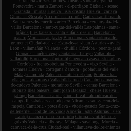
Granada - torvizcón
Illes-balears - santa-margalida
Pontevedra - marín
Zamora - el-perdigón
Bizkaia - sestao
Granada - murtas
Huelva - isla-cristina
Huelva - cartaya
Girona - l39escala
A-coruña - a-coruña
Cádiz - san-fernando
Santa-cruz-de-tenerife - arico
Barcelona - cerdanyola-del-
vallès
Barcelona - sant-cugat-del-vallès
Las-palmas - santa-
brígida
Illes-balears - santa-eulària-des-riu
Barcelona -
mataró
Murcia - san-javier
Barcelona - santa-coloma-de-
gramenet
Ciudad-real - alcázar-de-san-juan
Asturias - avilés
León - villamañán
Valencia - chulilla
Córdoba - puente-genil
Granada - huétor-vega
Cantabria - bareyo
Valladolid -
valladolid
Barcelona - font-rubí
Cuenca - casas-de-los-pinos
Córdoba - fuente-obejuna
Pontevedra - vigo
Sevilla -
tomares
Huelva - cortegana
Zamora - pobladura-del-valle
Málaga - monda
Palencia - autilla-del-pino
Pontevedra -
vilagarcía-de-arousa
Valladolid - rueda
Cantabria - marina-
de-cudeyo
Palencia - moratinos
Sevilla - camas
Barcelona -
subirats
Illes-balears - sant-joan
Badajoz - cheles
Huelva -
jabugo
Barcelona - cabrils
Ciudad-real - almodóvar-del-
campo
Illes-balears - capdepera
Alicante - sant-vicent-del-
raspeig
Cantabria - potes
álava - vitoria-gasteiz
Santa-cruz-
de-tenerife - icod-de-los-vinos
Almería - adra
Asturias - siero
La-rioja - cuzcurrita-de-río-tirón
Girona - sant-feliu-de-
guíxols
Valencia - alboraya
Málaga - sayalonga
Murcia -
caravaca-de-la-cruz
Ciudad-real - villanueva-de-los-infantes