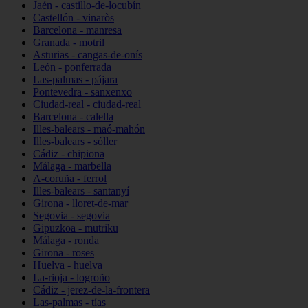
Jaén - castillo-de-locubín
Castellón - vinaròs
Barcelona - manresa
Granada - motril
Asturias - cangas-de-onís
León - ponferrada
Las-palmas - pájara
Pontevedra - sanxenxo
Ciudad-real - ciudad-real
Barcelona - calella
Illes-balears - maó-mahón
Illes-balears - sóller
Cádiz - chipiona
Málaga - marbella
A-coruña - ferrol
Illes-balears - santanyí
Girona - lloret-de-mar
Segovia - segovia
Gipuzkoa - mutriku
Málaga - ronda
Girona - roses
Huelva - huelva
La-rioja - logroño
Cádiz - jerez-de-la-frontera
Las-palmas - tías