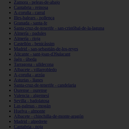
Zamora - peleas-de-abajo
Cantabria - reinosa
A-coruña - carral
Illes-balears - pollença
Granada - santa-fe
Santa-cruz-de-tenerife - san-cristóbal-de-la-laguna
Almería - padules
Almería - rioja
Castellón - benicàssim
Madrid - san-sebastián-de-los-reyes
Alicante - sant-joan-d39alacant
Jaén - úbeda
Tarragona - ulldecona
Albacete - villarrobledo
A-coruña - arzúa
Asturias - llanes
Santa-cruz-de-tenerife - candelaria
Ourense - ourense
Valencia - algemesí
Sevilla - badolatosa
Las-palmas - mogán
Huelva - almonte
Albacete - chinchilla-de-monte-aragón
Madrid - alpedrete
Cantabria - noja