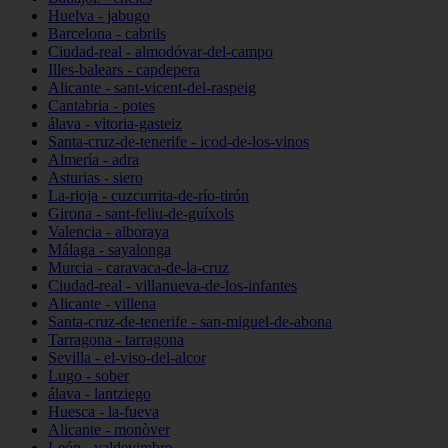
Huelva - jabugo
Barcelona - cabrils
Ciudad-real - almodóvar-del-campo
Illes-balears - capdepera
Alicante - sant-vicent-del-raspeig
Cantabria - potes
álava - vitoria-gasteiz
Santa-cruz-de-tenerife - icod-de-los-vinos
Almería - adra
Asturias - siero
La-rioja - cuzcurrita-de-río-tirón
Girona - sant-feliu-de-guíxols
Valencia - alboraya
Málaga - sayalonga
Murcia - caravaca-de-la-cruz
Ciudad-real - villanueva-de-los-infantes
Alicante - villena
Santa-cruz-de-tenerife - san-miguel-de-abona
Tarragona - tarragona
Sevilla - el-viso-del-alcor
Lugo - sober
álava - lantziego
Huesca - la-fueva
Alicante - monòver
León - valdevimbre