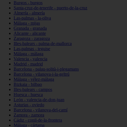
Burgos - burgos
Santa-cruz-de-tenerife - puerto-de-la-cruz
Almería - almería
Las-palmas - la-oliva
Málaga - mijas
Granada - granada
Alicante - alicante
Zaragoza - zaragoza
Illes-balears - palma-de-mallorca
Las-palmas - teguise
Málaga - málaga
Valencia - valencia
Madrid - madrid
Barcelona - palau-solità-i-plegamans
Barcelona - vilanova-i-la-geltrú
Málaga - vélez-málaga
Bizkaia - bilbao
Illes-balears - campos
Huesca - huesca
León - valencia-de-don-juan
Asturias - oviedo
Barcelona - vilanova-del-camí
Zamora - zamora
Cádiz - conil-de-la-frontera
Málaga - cártama