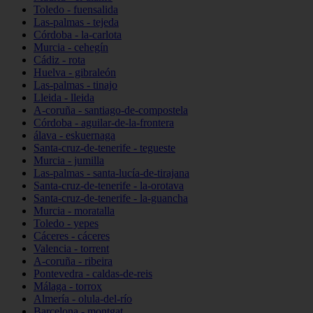
Toledo - fuensalida
Las-palmas - tejeda
Córdoba - la-carlota
Murcia - cehegín
Cádiz - rota
Huelva - gibraleón
Las-palmas - tinajo
Lleida - lleida
A-coruña - santiago-de-compostela
Córdoba - aguilar-de-la-frontera
álava - eskuernaga
Santa-cruz-de-tenerife - tegueste
Murcia - jumilla
Las-palmas - santa-lucía-de-tirajana
Santa-cruz-de-tenerife - la-orotava
Santa-cruz-de-tenerife - la-guancha
Murcia - moratalla
Toledo - yepes
Cáceres - cáceres
Valencia - torrent
A-coruña - ribeira
Pontevedra - caldas-de-reis
Málaga - torrox
Almería - olula-del-río
Barcelona - montgat