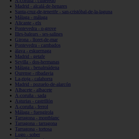
A-coruña - culleredo
Madrid - alcalá-de-henares
Santa-cruz-de-tenerife - san-cristóbal-de-la-laguna
Málaga - málaga
Alicante - elx
Pontevedra - o-grove
Illes-balears - ses-salines
Girona - lloret-de-mar
Pontevedra - cambados
álava - eskuernaga
Madrid - getafe
Sevilla - dos-hermanas
Málaga - benalmádena
Ourense - ribadavia
La-rioja - calahorra
Madrid - pozuelo-de-alarcón
Albacete - albacete
A-coruña - sada
Asturias - castrillón
A-coruña - ferrol
Málaga - fuengirola
Tarragona - montblanc
Tarragona - tarragona
Tarragona - tortosa
Lugo - sober