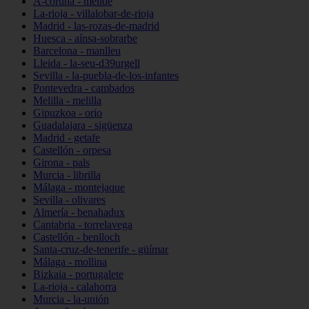
A-coruña - melide
La-rioja - villalobar-de-rioja
Madrid - las-rozas-de-madrid
Huesca - aínsa-sobrarbe
Barcelona - manlleu
Lleida - la-seu-d39urgell
Sevilla - la-puebla-de-los-infantes
Pontevedra - cambados
Melilla - melilla
Gipuzkoa - orio
Guadalajara - sigüenza
Madrid - getafe
Castellón - orpesa
Girona - pals
Murcia - librilla
Málaga - montejaque
Sevilla - olivares
Almería - benahadux
Cantabria - torrelavega
Castellón - benlloch
Santa-cruz-de-tenerife - güímar
Málaga - mollina
Bizkaia - portugalete
La-rioja - calahorra
Murcia - la-unión