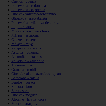
Cuenca - cuenca
Pontevedra - redondela
Pontevedra - o-porriño
Huelva - valverde-del-camino
Gipuzkoa - aretxabaleta
Pontevedra - vilanova-de-arousa
Lugo - ribadeo
Madrid - boadilla-del-monte
Málaga - estepona
Cáceres - cáceres
Málaga - mijas
Zaragoza - cariñena
Asturias - colunga
A-coruña - betanzos
Valladolid - valladolid
A-coruña - teo
Granada - motril
Ciudad-real - alcázar-de-san-juan
Barcelona - calella
Burgos - burgos
Zamora - toro
Soria - soria
Huelva - moguer
Alicante - la-vila-joiosa
Madrid - aranjuez