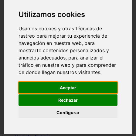
Santa-cruz-de-tenerife - los-llanos-de-aridane
Cantabria - suances
Utilizamos cookies
Sevilla - bormujos
Granada - monachil
Málaga - júzcar
Usamos cookies y otras técnicas de
Huesca - isábena
rastreo para mejorar tu experiencia de
Huesca - alquézar
navegación en nuestra web, para
Huesca - castejón-de-sos
Lleida - alt-àneu
mostrarte contenidos personalizados y
Sevilla - marinaleda
anuncios adecuados, para analizar el
Córdoba - almedinilla
tráfico en nuestra web y para comprender
Navarra - zangoza
Cantabria - arenas-de-iguña
de donde llegan nuestros visitantes.
Barcelona - la-pobla-de-lillet
Murcia - cartagena
Las-palmas - yaiza
Aceptar
Madrid - nuevo-baztán
Sevilla - arahal
Rechazar
Málaga - istán
Valladolid - fuensaldaña
Configurar
Sevilla - salteras
Huesca - biescas
Granada - pampaneira
La-rioja - ezcaray