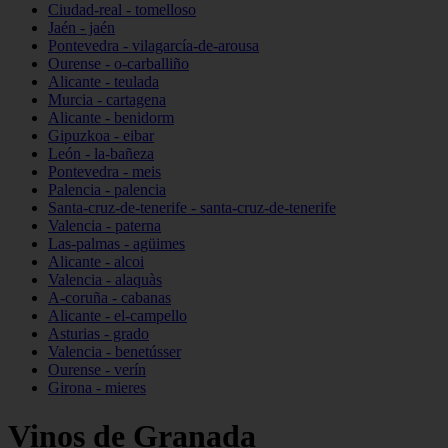
Ciudad-real - tomelloso
Jaén - jaén
Pontevedra - vilagarcía-de-arousa
Ourense - o-carballiño
Alicante - teulada
Murcia - cartagena
Alicante - benidorm
Gipuzkoa - eibar
León - la-bañeza
Pontevedra - meis
Palencia - palencia
Santa-cruz-de-tenerife - santa-cruz-de-tenerife
Valencia - paterna
Las-palmas - agüimes
Alicante - alcoi
Valencia - alaquàs
A-coruña - cabanas
Alicante - el-campello
Asturias - grado
Valencia - benetússer
Ourense - verín
Girona - mieres
Vinos de Granada