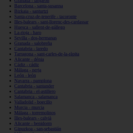
Granada - lanjarón
Barcelona - santa-susanna
Bizkaia - santurtzi
Santa-cruz-de-tenerife - tacoronte
Illes-balears - sant-llorenç-des-cardassar
Huesca - sallent-de-gállego
La-rioja - haro
Sevilla - dos-hermanas
Granada - salobreña
Cantabria - laredo
Tarragona - sant-carles-de-la-ràpita
Alicante - dénia
Cádiz - cádiz
Málaga - nerja
León - león
Navarra - pamplona
Cantabria - santander
Cantabria - el-astillero
Salamanca - salamanca
Valladolid - boecillo
Murcia - murcia
Málaga - torremolinos
Illes-balears - calvià
Alicante - benidorm
Gipuzkoa - san-sebastián