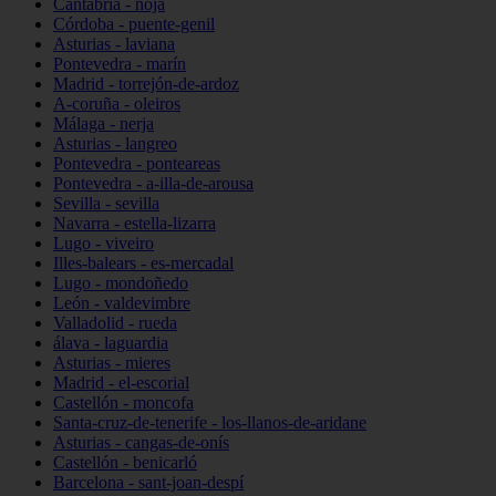
Cantabria - noja
Córdoba - puente-genil
Asturias - laviana
Pontevedra - marín
Madrid - torrejón-de-ardoz
A-coruña - oleiros
Málaga - nerja
Asturias - langreo
Pontevedra - ponteareas
Pontevedra - a-illa-de-arousa
Sevilla - sevilla
Navarra - estella-lizarra
Lugo - viveiro
Illes-balears - es-mercadal
Lugo - mondoñedo
León - valdevimbre
Valladolid - rueda
álava - laguardia
Asturias - mieres
Madrid - el-escorial
Castellón - moncofa
Santa-cruz-de-tenerife - los-llanos-de-aridane
Asturias - cangas-de-onís
Castellón - benicarló
Barcelona - sant-joan-despí