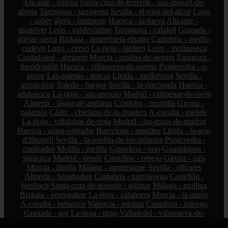
Alicante - villena
Santa-cruz-de-tenerife - san-miguel-de-
abona
Tarragona - tarragona
Sevilla - el-viso-del-alcor
Lugo
- sober
álava - lantziego
Huesca - la-fueva
Alicante -
monòver
León - valdevimbre
Tarragona - calafell
Granada -
güejar-sierra
Bizkaia - amorebieta-etxano
Cantabria - medio-
cudeyo
Lugo - cervo
La-rioja - lardero
León - molinaseca
Ciudad-real - almagro
Murcia - molina-de-segura
Zaragoza -
fuendejalón
Huesca - villanueva-de-sigena
Pontevedra - o-
grove
Las-palmas - arucas
Lleida - mollerussa
Sevilla -
aznalcázar
Toledo - bargas
Sevilla - la-rinconada
Huesca -
adahuesca
La-rioja - san-asensio
Madrid - colmenar-de-oreja
Almería - láujar-de-andarax
Córdoba - montilla
Girona -
palamós
Cádiz - chiclana-de-la-frontera
A-coruña - melide
La-rioja - villalobar-de-rioja
Madrid - las-rozas-de-madrid
Huesca - aínsa-sobrarbe
Barcelona - manlleu
Lleida - la-seu-
d39urgell
Sevilla - la-puebla-de-los-infantes
Pontevedra -
cambados
Melilla - melilla
Gipuzkoa - orio
Guadalajara -
sigüenza
Madrid - getafe
Castellón - orpesa
Girona - pals
Murcia - librilla
Málaga - montejaque
Sevilla - olivares
Almería - benahadux
Cantabria - torrelavega
Castellón -
benlloch
Santa-cruz-de-tenerife - güímar
Málaga - mollina
Bizkaia - portugalete
La-rioja - calahorra
Murcia - la-unión
A-coruña - betanzos
Valencia - mislata
Cantabria - miengo
Granada - gor
La-rioja - tirgo
Valladolid - villanueva-de-
duero
Santa-cruz-de-tenerife - santa-cruz-de-tenerife