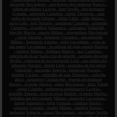
tacoronte
Illes-balears - sant-llorenç-des-cardassar
Huesca -
sallent-de-gállego
La-rioja - haro
Sevilla - dos-hermanas
Granada - salobreña
Cantabria - laredo
Tarragona - sant-
carles-de-la-ràpita
Alicante - dénia
Cádiz - cádiz
Málaga -
nerja
León - león
Navarra - pamplona
Cantabria - santander
Cantabria - el-astillero
Salamanca - salamanca
Valladolid -
boecillo
Murcia - murcia
Málaga - torremolinos
Illes-balears
- calvià
Alicante - benidorm
Gipuzkoa - san-sebastián
Málaga - fuengirola
Asturias - gijón
Las-palmas - vega-de-
san-mateo
Las-palmas - las-palmas-de-gran-canaria
Badajoz
- badajoz
Málaga - frigiliana
Huesca - jaca
Cantabria -
cabezón-de-la-sal
Santa-cruz-de-tenerife - santiago-del-teide
Sevilla - valencina-de-la-concepción
León - san-andrés-del-
rabanedo
Navarra - deierri
León - gusendos-de-los-oteros
Valladolid - mucientes
Segovia - fuentesoto
Navarra -
lumbier
Cáceres - robledillo-de-gata
Tarragona - solivella
álava - samaniego
Ciudad-real - retuerta-del-bullaque
Huesca - el-grado
Huesca - graus
Illes-balears - ibiza
Toledo
- orgaz
Córdoba - peñarroya-pueblonuevo
La-rioja -
arnedillo
Almería - huércal-overa
Madrid - el-molar
Huelva -
bollullos-par-del-condado
Málaga - algarrobo
Las-palmas -
tuineje
Salamanca - béjar
Granada - capileira
Huelva -
aljaraque
Granada - guadix
Málaga - manilva
Huesca -
barbastro
Valencia - sagunt
Illes-balears - ses-salines
Sevilla