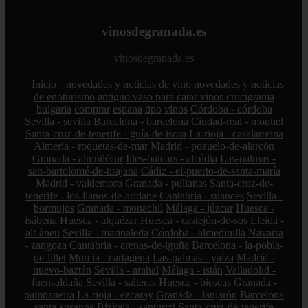
vinosdegranada.es
vinosdegranada.es
Inicio
novedades y noticias de vino
novedades y noticias
de enoturismo
antiguo vaso para catar vinos crucigrama
bulgaria
comprar
espana
tipo
vinos
Córdoba - córdoba
Sevilla - sevilla
Barcelona - barcelona
Ciudad-real - montiel
Santa-cruz-de-tenerife - guía-de-isora
La-rioja - casalarreina
Almería - roquetas-de-mar
Madrid - pozuelo-de-alarcón
Granada - almuñécar
Illes-balears - alcúdia
Las-palmas -
san-bartolomé-de-tirajana
Cádiz - el-puerto-de-santa-maría
Madrid - valdemoro
Granada - pulianas
Santa-cruz-de-
tenerife - los-llanos-de-aridane
Cantabria - suances
Sevilla -
bormujos
Granada - monachil
Málaga - júzcar
Huesca -
isábena
Huesca - alquézar
Huesca - castejón-de-sos
Lleida -
alt-àneu
Sevilla - marinaleda
Córdoba - almedinilla
Navarra
- zangoza
Cantabria - arenas-de-iguña
Barcelona - la-pobla-
de-lillet
Murcia - cartagena
Las-palmas - yaiza
Madrid -
nuevo-baztán
Sevilla - arahal
Málaga - istán
Valladolid -
fuensaldaña
Sevilla - salteras
Huesca - biescas
Granada -
pampaneira
La-rioja - ezcaray
Granada - lanjarón
Barcelona
- santa-susanna
Bizkaia - santurtzi
Santa-cruz-de-tenerife -