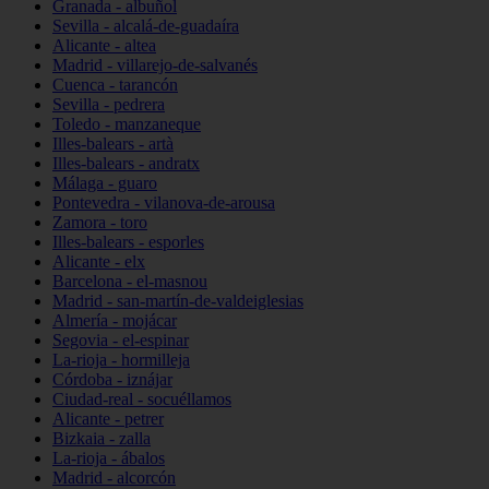
Granada - albuñol
Sevilla - alcalá-de-guadaíra
Alicante - altea
Madrid - villarejo-de-salvanés
Cuenca - tarancón
Sevilla - pedrera
Toledo - manzaneque
Illes-balears - artà
Illes-balears - andratx
Málaga - guaro
Pontevedra - vilanova-de-arousa
Zamora - toro
Illes-balears - esporles
Alicante - elx
Barcelona - el-masnou
Madrid - san-martín-de-valdeiglesias
Almería - mojácar
Segovia - el-espinar
La-rioja - hormilleja
Córdoba - iznájar
Ciudad-real - socuéllamos
Alicante - petrer
Bizkaia - zalla
La-rioja - ábalos
Madrid - alcorcón