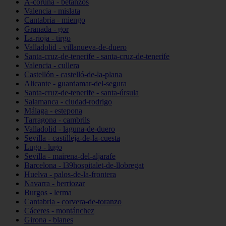
A-coruña - betanzos
Valencia - mislata
Cantabria - miengo
Granada - gor
La-rioja - tirgo
Valladolid - villanueva-de-duero
Santa-cruz-de-tenerife - santa-cruz-de-tenerife
Valencia - cullera
Castellón - castelló-de-la-plana
Alicante - guardamar-del-segura
Santa-cruz-de-tenerife - santa-úrsula
Salamanca - ciudad-rodrigo
Málaga - estepona
Tarragona - cambrils
Valladolid - laguna-de-duero
Sevilla - castilleja-de-la-cuesta
Lugo - lugo
Sevilla - mairena-del-aljarafe
Barcelona - l39hospitalet-de-llobregat
Huelva - palos-de-la-frontera
Navarra - berriozar
Burgos - lerma
Cantabria - corvera-de-toranzo
Cáceres - montánchez
Girona - blanes