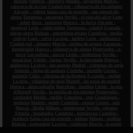
guíxols
Valencia - alboraya
Málaga - sayalonga
Murcia -
caravaca-de-la-cruz
Ciudad-real - villanueva-de-los-infantes
Alicante - villena
Santa-cruz-de-tenerife - san-miguel-de-
abona
Tarragona - tarragona
Sevilla - el-viso-del-alcor
Lugo
- sober
álava - lantziego
Huesca - la-fueva
Alicante -
monòver
León - valdevimbre
Tarragona - calafell
Granada -
güejar-sierra
Bizkaia - amorebieta-etxano
Cantabria - medio-
cudeyo
Lugo - cervo
La-rioja - lardero
León - molinaseca
Ciudad-real - almagro
Murcia - molina-de-segura
Zaragoza -
fuendejalón
Huesca - villanueva-de-sigena
Pontevedra - o-
grove
Las-palmas - arucas
Lleida - mollerussa
Sevilla -
aznalcázar
Toledo - bargas
Sevilla - la-rinconada
Huesca -
adahuesca
La-rioja - san-asensio
Madrid - colmenar-de-oreja
Almería - láujar-de-andarax
Córdoba - montilla
Girona -
palamós
Cádiz - chiclana-de-la-frontera
A-coruña - melide
La-rioja - villalobar-de-rioja
Madrid - las-rozas-de-madrid
Huesca - aínsa-sobrarbe
Barcelona - manlleu
Lleida - la-seu-
d39urgell
Sevilla - la-puebla-de-los-infantes
Pontevedra -
cambados
Melilla - melilla
Gipuzkoa - orio
Guadalajara -
sigüenza
Madrid - getafe
Castellón - orpesa
Girona - pals
Murcia - librilla
Málaga - montejaque
Sevilla - olivares
Almería - benahadux
Cantabria - torrelavega
Castellón -
benlloch
Santa-cruz-de-tenerife - güímar
Málaga - mollina
Bizkaia - portugalete
La-rioja - calahorra
Murcia - la-unión
A-coruña - betanzos
Valencia - mislata
Cantabria - miengo