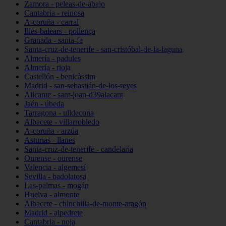
Zamora - peleas-de-abajo
Cantabria - reinosa
A-coruña - carral
Illes-balears - pollença
Granada - santa-fe
Santa-cruz-de-tenerife - san-cristóbal-de-la-laguna
Almería - padules
Almería - rioja
Castellón - benicàssim
Madrid - san-sebastián-de-los-reyes
Alicante - sant-joan-d39alacant
Jaén - úbeda
Tarragona - ulldecona
Albacete - villarrobledo
A-coruña - arzúa
Asturias - llanes
Santa-cruz-de-tenerife - candelaria
Ourense - ourense
Valencia - algemesí
Sevilla - badolatosa
Las-palmas - mogán
Huelva - almonte
Albacete - chinchilla-de-monte-aragón
Madrid - alpedrete
Cantabria - noja