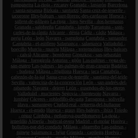
pampaneira
La-rioja - ezcaray
Granada - lanjarón
Barcelona
- santa-susanna
Bizkaia - santurtzi
Santa-cruz-de-tenerife -
tacoronte
Illes-balears - sant-llorenç-des-cardassar
Huesca -
sallent-de-gállego
La-rioja - haro
Sevilla - dos-hermanas
Granada - salobreña
Cantabria - laredo
Tarragona - sant-
carles-de-la-ràpita
Alicante - dénia
Cádiz - cádiz
Málaga -
nerja
León - león
Navarra - pamplona
Cantabria - santander
Cantabria - el-astillero
Salamanca - salamanca
Valladolid -
boecillo
Murcia - murcia
Málaga - torremolinos
Illes-balears
- calvià
Alicante - benidorm
Gipuzkoa - san-sebastián
Málaga - fuengirola
Asturias - gijón
Las-palmas - vega-de-
san-mateo
Las-palmas - las-palmas-de-gran-canaria
Badajoz
- badajoz
Málaga - frigiliana
Huesca - jaca
Cantabria -
cabezón-de-la-sal
Santa-cruz-de-tenerife - santiago-del-teide
Sevilla - valencina-de-la-concepción
León - san-andrés-del-
rabanedo
Navarra - deierri
León - gusendos-de-los-oteros
Valladolid - mucientes
Segovia - fuentesoto
Navarra -
lumbier
Cáceres - robledillo-de-gata
Tarragona - solivella
álava - samaniego
Ciudad-real - retuerta-del-bullaque
Huesca - el-grado
Huesca - graus
Illes-balears - ibiza
Toledo
- orgaz
Córdoba - peñarroya-pueblonuevo
La-rioja -
arnedillo
Almería - huércal-overa
Madrid - el-molar
Huelva -
bollullos-par-del-condado
Málaga - algarrobo
Las-palmas -
tuineje
Salamanca - béjar
Granada - capileira
Huelva -
aljaraque
Granada - guadix
Málaga - manilva
Huesca -