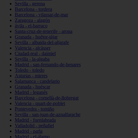
Sevilla - gerena
Barcelona - tordera
Barcelona - vilassar-de-mar
Zaragoza - alagón
ávila - el-barraco
Santa-cruz-de-tenerife - arona
Granada - huétor-tájar
Sevilla - albaida-del-aljarafe
Valencia - alcàsser
Ciudad-real - daimiel
Sevilla - la-algaba
Madrid - san-fernando-de-henares
Toledo - toledo
Asturias - mieres
Salamanca - candelario
Granada - huéscar
Madrid - leganés
Barcelona - cornellà-de-llobregat
Valencia - quart-de-poblet
Pontevedra - tomiño
Sevilla - san-juan-de-aznalfarache
Madrid - fuenlabrada
Valladolid - peñafiel
Madrid - parla
Madrid - el-álamo