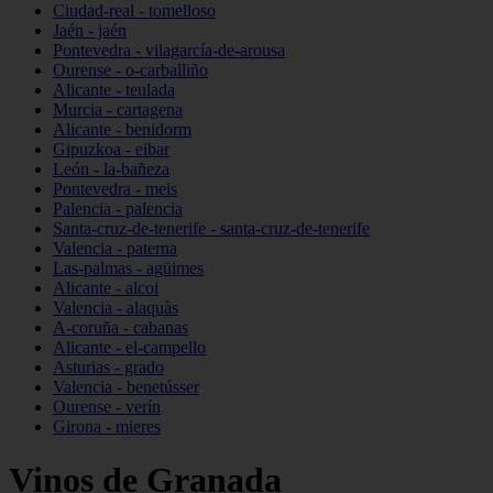
Ciudad-real - tomelloso
Jaén - jaén
Pontevedra - vilagarcía-de-arousa
Ourense - o-carballiño
Alicante - teulada
Murcia - cartagena
Alicante - benidorm
Gipuzkoa - eibar
León - la-bañeza
Pontevedra - meis
Palencia - palencia
Santa-cruz-de-tenerife - santa-cruz-de-tenerife
Valencia - paterna
Las-palmas - agüimes
Alicante - alcoi
Valencia - alaquàs
A-coruña - cabanas
Alicante - el-campello
Asturias - grado
Valencia - benetússer
Ourense - verín
Girona - mieres
Vinos de Granada