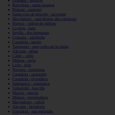
Granada - lanjarón
Barcelona - santa-susanna
Bizkaia - santurtzi
Santa-cruz-de-tenerife - tacoronte
Illes-balears - sant-llorenç-des-cardassar
Huesca - sallent-de-gállego
La-rioja - haro
Sevilla - dos-hermanas
Granada - salobreña
Cantabria - laredo
Tarragona - sant-carles-de-la-ràpita
Alicante - dénia
Cádiz - cádiz
Málaga - nerja
León - león
Navarra - pamplona
Cantabria - santander
Cantabria - el-astillero
Salamanca - salamanca
Valladolid - boecillo
Murcia - murcia
Málaga - torremolinos
Illes-balears - calvià
Alicante - benidorm
Gipuzkoa - san-sebastián