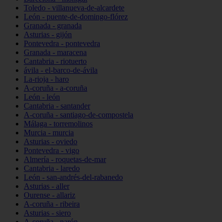
Toledo - villanueva-de-alcardete
León - puente-de-domingo-flórez
Granada - granada
Asturias - gijón
Pontevedra - pontevedra
Granada - maracena
Cantabria - riotuerto
ávila - el-barco-de-ávila
La-rioja - haro
A-coruña - a-coruña
León - león
Cantabria - santander
A-coruña - santiago-de-compostela
Málaga - torremolinos
Murcia - murcia
Asturias - oviedo
Pontevedra - vigo
Almería - roquetas-de-mar
Cantabria - laredo
León - san-andrés-del-rabanedo
Asturias - aller
Ourense - allariz
A-coruña - ribeira
Asturias - siero
A-coruña - narón