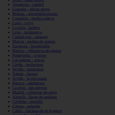
Tarragona - calafell
Granada - güejar-sierra
Bizkaia - amorebieta-etxano
Cantabria - medio-cudeyo
Lugo - cervo
La-rioja - lardero
León - molinaseca
Ciudad-real - almagro
Murcia - molina-de-segura
Zaragoza - fuendejalón
Huesca - villanueva-de-sigena
Pontevedra - o-grove
Las-palmas - arucas
Lleida - mollerussa
Sevilla - aznalcázar
Toledo - bargas
Sevilla - la-rinconada
Huesca - adahuesca
La-rioja - san-asensio
Madrid - colmenar-de-oreja
Almería - láujar-de-andarax
Córdoba - montilla
Girona - palamós
Cádiz - chiclana-de-la-frontera