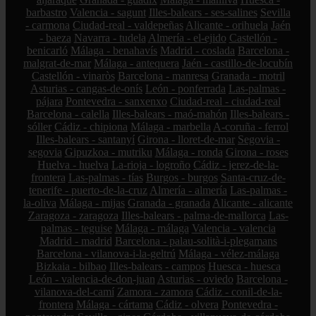
barbastro
Valencia - sagunt
Illes-balears - ses-salines
Sevilla
- carmona
Ciudad-real - valdepeñas
Alicante - orihuela
Jaén
- baeza
Navarra - tudela
Almería - el-ejido
Castellón -
benicarló
Málaga - benahavís
Madrid - coslada
Barcelona -
malgrat-de-mar
Málaga - antequera
Jaén - castillo-de-locubín
Castellón - vinaròs
Barcelona - manresa
Granada - motril
Asturias - cangas-de-onís
León - ponferrada
Las-palmas -
pájara
Pontevedra - sanxenxo
Ciudad-real - ciudad-real
Barcelona - calella
Illes-balears - maó-mahón
Illes-balears -
sóller
Cádiz - chipiona
Málaga - marbella
A-coruña - ferrol
Illes-balears - santanyí
Girona - lloret-de-mar
Segovia -
segovia
Gipuzkoa - mutriku
Málaga - ronda
Girona - roses
Huelva - huelva
La-rioja - logroño
Cádiz - jerez-de-la-
frontera
Las-palmas - tías
Burgos - burgos
Santa-cruz-de-
tenerife - puerto-de-la-cruz
Almería - almería
Las-palmas -
la-oliva
Málaga - mijas
Granada - granada
Alicante - alicante
Zaragoza - zaragoza
Illes-balears - palma-de-mallorca
Las-
palmas - teguise
Málaga - málaga
Valencia - valencia
Madrid - madrid
Barcelona - palau-solità-i-plegamans
Barcelona - vilanova-i-la-geltrú
Málaga - vélez-málaga
Bizkaia - bilbao
Illes-balears - campos
Huesca - huesca
León - valencia-de-don-juan
Asturias - oviedo
Barcelona -
vilanova-del-camí
Zamora - zamora
Cádiz - conil-de-la-
frontera
Málaga - cártama
Cádiz - olvera
Pontevedra -