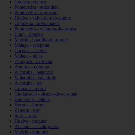
Cuenca - cuenca
Pontevedra - redondela
Pontevedra - o-porriño
Huelva - valverde-del-camino
Gipuzkoa - aretxabaleta
Pontevedra - vilanova-de-arousa
Lugo - ribadeo
Madrid - boadilla-del-monte
Málaga - estepona
Cáceres - cáceres
Málaga - mijas
Zaragoza - cariñena
Asturias - colunga
A-coruña - betanzos
Valladolid - valladolid
A-coruña - teo
Granada - motril
Ciudad-real - alcázar-de-san-juan
Barcelona - calella
Burgos - burgos
Zamora - toro
Soria - soria
Huelva - moguer
Alicante - la-vila-joiosa
Madrid - aranjuez