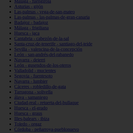
Málaga - fuengirola
Asturias - gijón
Las-palmas - vega-de-san-mateo
Las-palmas - las-palmas-de-gran-canaria
Badajoz - badajoz
Málaga - frigiliana
Huesca - jaca
Cantabria - cabezón-de-la-sal
Santa-cruz-de-tenerife - santiago-del-teide
Sevilla - valencina-de-la-concepción
León - san-andrés-del-rabanedo
Navarra - deierri
León - gusendos-de-los-oteros
Valladolid - mucientes
Segovia - fuentesoto
Navarra - lumbier
Cáceres - robledillo-de-gata
Tarragona - solivella
álava - samaniego
Ciudad-real - retuerta-del-bullaque
Huesca - el-grado
Huesca - graus
Illes-balears - ibiza
Toledo - orgaz
Córdoba - peñarroya-pueblonuevo