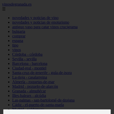
vinosdegranada.es
☰
novedades y noticias de vino
novedades y noticias de enoturismo
antiguo vaso para catar vinos crucigrama
bulgaria
comprar
espana
tipo
vinos
Córdoba - córdoba
Sevilla - sevilla
Barcelona - barcelona
Ciudad-real - montiel
Santa-cruz-de-tenerife - guía-de-isora
La-rioja - casalarreina
Almería - roquetas-de-mar
Madrid - pozuelo-de-alarcón
Granada - almuñécar
Illes-balears - alcúdia
Las-palmas - san-bartolomé-de-tirajana
Cádiz - el-puerto-de-santa-maría
Madrid - valdemoro
Granada - pulianas