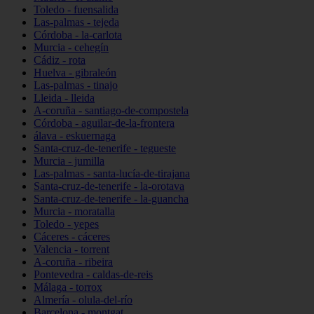
Toledo - fuensalida
Las-palmas - tejeda
Córdoba - la-carlota
Murcia - cehegín
Cádiz - rota
Huelva - gibraleón
Las-palmas - tinajo
Lleida - lleida
A-coruña - santiago-de-compostela
Córdoba - aguilar-de-la-frontera
álava - eskuernaga
Santa-cruz-de-tenerife - tegueste
Murcia - jumilla
Las-palmas - santa-lucía-de-tirajana
Santa-cruz-de-tenerife - la-orotava
Santa-cruz-de-tenerife - la-guancha
Murcia - moratalla
Toledo - yepes
Cáceres - cáceres
Valencia - torrent
A-coruña - ribeira
Pontevedra - caldas-de-reis
Málaga - torrox
Almería - olula-del-río
Barcelona - montgat