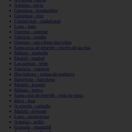
Asturias - navia
Gipuzkoa - hondarribia
Gipuzkoa - irun
Ciudad-real - ciudad-real
Lugo - lugo
Ourense - ourense
Valencia - gandia
Ourense - san-cibrao-das-viñas
Santa-cruz-de-tenerife - puerto-de-la-cruz
Málaga - marbella
Madrid - madrid
Las-palmas - telde
Valencia - valencia
Illes-balears - palma-de-mallorca
Barcelona - barcelona
Madrid - leganés
Málaga - torrox
Santa-cruz-de-tenerife - guía-de-isora
álava - leza
A-coruña - carballo
Madrid - el-boalo
Lugo - monterroso
Asturias - avilés
Granada - monachil