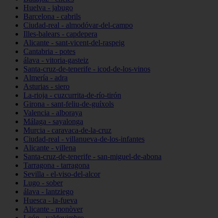
Huelva - jabugo
Barcelona - cabrils
Ciudad-real - almodóvar-del-campo
Illes-balears - capdepera
Alicante - sant-vicent-del-raspeig
Cantabria - potes
álava - vitoria-gasteiz
Santa-cruz-de-tenerife - icod-de-los-vinos
Almería - adra
Asturias - siero
La-rioja - cuzcurrita-de-río-tirón
Girona - sant-feliu-de-guíxols
Valencia - alboraya
Málaga - sayalonga
Murcia - caravaca-de-la-cruz
Ciudad-real - villanueva-de-los-infantes
Alicante - villena
Santa-cruz-de-tenerife - san-miguel-de-abona
Tarragona - tarragona
Sevilla - el-viso-del-alcor
Lugo - sober
álava - lantziego
Huesca - la-fueva
Alicante - monòver
León - valdevimbre