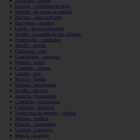
A-coruña - melide
La-rioja - villalobar-de-rioja
Madrid - las-rozas-de-madrid
Huesca - aínsa-sobrarbe
Barcelona - manlleu
Lleida - la-seu-d39urgell
Sevilla - la-puebla-de-los-infantes
Pontevedra - cambados
Melilla - melilla
Gipuzkoa - orio
Guadalajara - sigüenza
Madrid - getafe
Castellón - orpesa
Girona - pals
Murcia - librilla
Málaga - montejaque
Sevilla - olivares
Almería - benahadux
Cantabria - torrelavega
Castellón - benlloch
Santa-cruz-de-tenerife - güímar
Málaga - mollina
Bizkaia - portugalete
La-rioja - calahorra
Murcia - la-unión