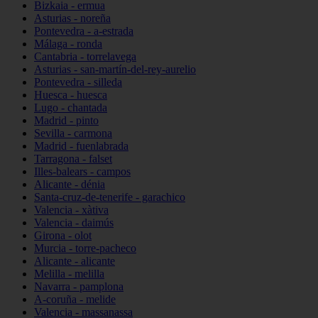
Bizkaia - ermua
Asturias - noreña
Pontevedra - a-estrada
Málaga - ronda
Cantabria - torrelavega
Asturias - san-martín-del-rey-aurelio
Pontevedra - silleda
Huesca - huesca
Lugo - chantada
Madrid - pinto
Sevilla - carmona
Madrid - fuenlabrada
Tarragona - falset
Illes-balears - campos
Alicante - dénia
Santa-cruz-de-tenerife - garachico
Valencia - xàtiva
Valencia - daimús
Girona - olot
Murcia - torre-pacheco
Alicante - alicante
Melilla - melilla
Navarra - pamplona
A-coruña - melide
Valencia - massanassa