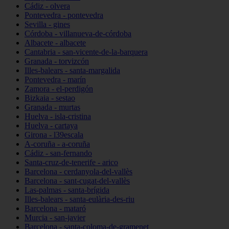
Cádiz - olvera
Pontevedra - pontevedra
Sevilla - gines
Córdoba - villanueva-de-córdoba
Albacete - albacete
Cantabria - san-vicente-de-la-barquera
Granada - torvizcón
Illes-balears - santa-margalida
Pontevedra - marín
Zamora - el-perdigón
Bizkaia - sestao
Granada - murtas
Huelva - isla-cristina
Huelva - cartaya
Girona - l39escala
A-coruña - a-coruña
Cádiz - san-fernando
Santa-cruz-de-tenerife - arico
Barcelona - cerdanyola-del-vallès
Barcelona - sant-cugat-del-vallès
Las-palmas - santa-brígida
Illes-balears - santa-eulària-des-riu
Barcelona - mataró
Murcia - san-javier
Barcelona - santa-coloma-de-gramenet