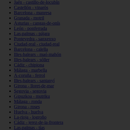
Jaén - castillo-de-locubín
Castellón - vinaròs
Barcelona - manresa
Granada - motril
Asturias - cangas-de-onís
León - ponferrada
Las-palmas - pájara
Pontevedra - sanxenxo
Ciudad-real - ciudad-real
Barcelona - calella
Illes-balears - maó-mahón
Illes-balears - sóller
Cádiz - chipiona
Málaga - marbella
A-coruña - ferrol
Illes-balears - santanyí
Girona - lloret-de-mar
Segovia - segovia
Gipuzkoa - mutriku
Málaga - ronda
Girona - roses
Huelva - huelva
La-rioja - logroño
Cádiz - jerez-de-la-frontera
Las-palmas - tías