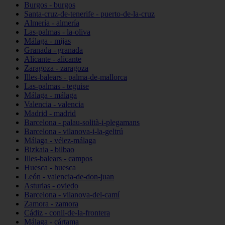
Burgos - burgos
Santa-cruz-de-tenerife - puerto-de-la-cruz
Almería - almería
Las-palmas - la-oliva
Málaga - mijas
Granada - granada
Alicante - alicante
Zaragoza - zaragoza
Illes-balears - palma-de-mallorca
Las-palmas - teguise
Málaga - málaga
Valencia - valencia
Madrid - madrid
Barcelona - palau-solità-i-plegamans
Barcelona - vilanova-i-la-geltrú
Málaga - vélez-málaga
Bizkaia - bilbao
Illes-balears - campos
Huesca - huesca
León - valencia-de-don-juan
Asturias - oviedo
Barcelona - vilanova-del-camí
Zamora - zamora
Cádiz - conil-de-la-frontera
Málaga - cártama