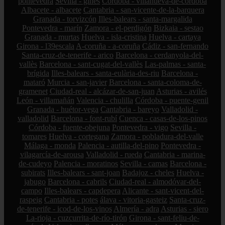
pontevedra
Sevilla - gines
Córdoba - villanueva-de-córdoba
Albacete - albacete
Cantabria - san-vicente-de-la-barquera
Granada - torvizcón
Illes-balears - santa-margalida
Pontevedra - marín
Zamora - el-perdigón
Bizkaia - sestao
Granada - murtas
Huelva - isla-cristina
Huelva - cartaya
Girona - l39escala
A-coruña - a-coruña
Cádiz - san-fernando
Santa-cruz-de-tenerife - arico
Barcelona - cerdanyola-del-
vallès
Barcelona - sant-cugat-del-vallès
Las-palmas - santa-
brígida
Illes-balears - santa-eulària-des-riu
Barcelona -
mataró
Murcia - san-javier
Barcelona - santa-coloma-de-
gramenet
Ciudad-real - alcázar-de-san-juan
Asturias - avilés
León - villamañán
Valencia - chulilla
Córdoba - puente-genil
Granada - huétor-vega
Cantabria - bareyo
Valladolid -
valladolid
Barcelona - font-rubí
Cuenca - casas-de-los-pinos
Córdoba - fuente-obejuna
Pontevedra - vigo
Sevilla -
tomares
Huelva - cortegana
Zamora - pobladura-del-valle
Málaga - monda
Palencia - autilla-del-pino
Pontevedra -
vilagarcía-de-arousa
Valladolid - rueda
Cantabria - marina-
de-cudeyo
Palencia - moratinos
Sevilla - camas
Barcelona -
subirats
Illes-balears - sant-joan
Badajoz - cheles
Huelva -
jabugo
Barcelona - cabrils
Ciudad-real - almodóvar-del-
campo
Illes-balears - capdepera
Alicante - sant-vicent-del-
raspeig
Cantabria - potes
álava - vitoria-gasteiz
Santa-cruz-
de-tenerife - icod-de-los-vinos
Almería - adra
Asturias - siero
La-rioja - cuzcurrita-de-río-tirón
Girona - sant-feliu-de-