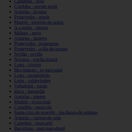
Cantabria - noja
Córdoba - puente-genil
Asturias - laviana
Pontevedra - marín
Madrid - torrejón-de-ardoz
A-coruña - oleiros
Málaga - nerja
Asturias - langreo
Pontevedra - ponteareas
Pontevedra - a-illa-de-arousa
Sevilla - sevilla
Navarra - estella-lizarra
Lugo - viveiro
Illes-balears - es-mercadal
Lugo - mondoñedo
León - valdevimbre
Valladolid - rueda
álava - laguardia
Asturias - mieres
Madrid - el-escorial
Castellón - moncofa
Santa-cruz-de-tenerife - los-llanos-de-aridane
Asturias - cangas-de-onís
Castellón - benicarló
Barcelona - sant-joan-despí