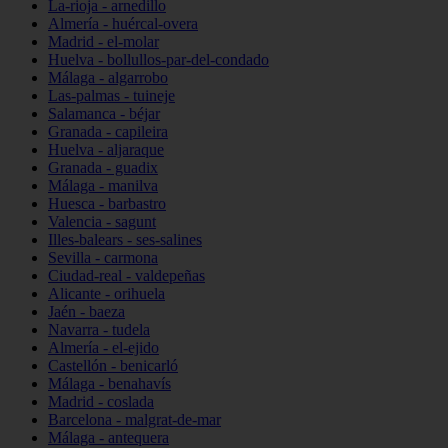
La-rioja - arnedillo
Almería - huércal-overa
Madrid - el-molar
Huelva - bollullos-par-del-condado
Málaga - algarrobo
Las-palmas - tuineje
Salamanca - béjar
Granada - capileira
Huelva - aljaraque
Granada - guadix
Málaga - manilva
Huesca - barbastro
Valencia - sagunt
Illes-balears - ses-salines
Sevilla - carmona
Ciudad-real - valdepeñas
Alicante - orihuela
Jaén - baeza
Navarra - tudela
Almería - el-ejido
Castellón - benicarló
Málaga - benahavís
Madrid - coslada
Barcelona - malgrat-de-mar
Málaga - antequera