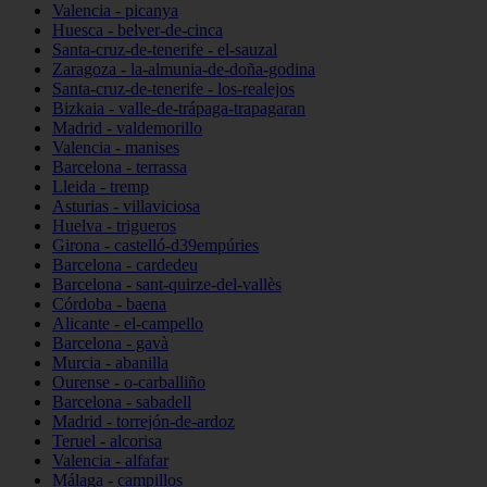
Valencia - picanya
Huesca - belver-de-cinca
Santa-cruz-de-tenerife - el-sauzal
Zaragoza - la-almunia-de-doña-godina
Santa-cruz-de-tenerife - los-realejos
Bizkaia - valle-de-trápaga-trapagaran
Madrid - valdemorillo
Valencia - manises
Barcelona - terrassa
Lleida - tremp
Asturias - villaviciosa
Huelva - trigueros
Girona - castelló-d39empúries
Barcelona - cardedeu
Barcelona - sant-quirze-del-vallès
Córdoba - baena
Alicante - el-campello
Barcelona - gavà
Murcia - abanilla
Ourense - o-carballiño
Barcelona - sabadell
Madrid - torrejón-de-ardoz
Teruel - alcorisa
Valencia - alfafar
Málaga - campillos