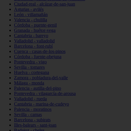
Ciudad-real - alcázar-de-san-juan
Asturias - avilés
León - villamañán
Valencia - chulilla
Córdoba - puente-genil
Granada - huétor-vega
Cantabria - bareyo
Valladolid - valladolid
Barcelona - font-rubí
Cuenca - casas-de-los-pinos
Córdoba - fuente-obejuna
Pontevedra - vigo
Sevilla - tomares
Huelva - cortegana
Zamora - pobladura-del-valle
Málaga - monda
Palencia - autilla-del-pino
Pontevedra - vilagarcía-de-arousa
Valladolid - rueda
Cantabria - marina-de-cudeyo
Palencia - moratinos
Sevilla - camas
Barcelona - subirats
Illes-balears - sant-joan
Badajoz - cheles