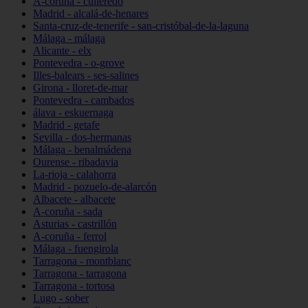
A-coruña - culleredo
Madrid - alcalá-de-henares
Santa-cruz-de-tenerife - san-cristóbal-de-la-laguna
Málaga - málaga
Alicante - elx
Pontevedra - o-grove
Illes-balears - ses-salines
Girona - lloret-de-mar
Pontevedra - cambados
álava - eskuernaga
Madrid - getafe
Sevilla - dos-hermanas
Málaga - benalmádena
Ourense - ribadavia
La-rioja - calahorra
Madrid - pozuelo-de-alarcón
Albacete - albacete
A-coruña - sada
Asturias - castrillón
A-coruña - ferrol
Málaga - fuengirola
Tarragona - montblanc
Tarragona - tarragona
Tarragona - tortosa
Lugo - sober