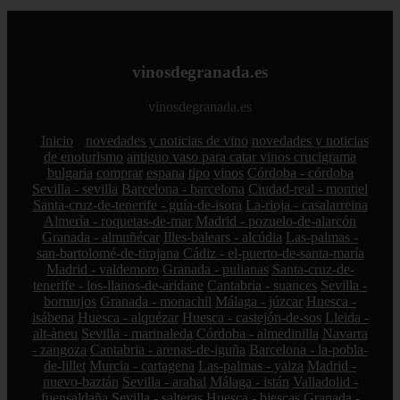
vinosdegranada.es
vinosdegranada.es
Inicio
novedades y noticias de vino
novedades y noticias
de enoturismo
antiguo vaso para catar vinos crucigrama
bulgaria
comprar
espana
tipo
vinos
Córdoba - córdoba
Sevilla - sevilla
Barcelona - barcelona
Ciudad-real - montiel
Santa-cruz-de-tenerife - guía-de-isora
La-rioja - casalarreina
Almería - roquetas-de-mar
Madrid - pozuelo-de-alarcón
Granada - almuñécar
Illes-balears - alcúdia
Las-palmas -
san-bartolomé-de-tirajana
Cádiz - el-puerto-de-santa-maría
Madrid - valdemoro
Granada - pulianas
Santa-cruz-de-
tenerife - los-llanos-de-aridane
Cantabria - suances
Sevilla -
bormujos
Granada - monachil
Málaga - júzcar
Huesca -
isábena
Huesca - alquézar
Huesca - castejón-de-sos
Lleida -
alt-àneu
Sevilla - marinaleda
Córdoba - almedinilla
Navarra
- zangoza
Cantabria - arenas-de-iguña
Barcelona - la-pobla-
de-lillet
Murcia - cartagena
Las-palmas - yaiza
Madrid -
nuevo-baztán
Sevilla - arahal
Málaga - istán
Valladolid -
fuensaldaña
Sevilla - salteras
Huesca - biescas
Granada -