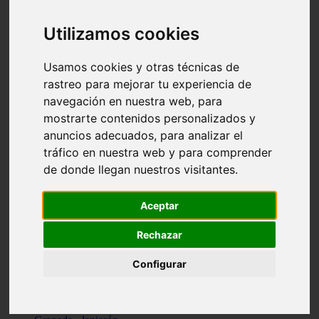
Santa-cruz-de-tenerife - los-llanos-de-aridane
Cantabria - suances
Utilizamos cookies
Sevilla - bormujos
Granada - monachil
Málaga - júzcar
Usamos cookies y otras técnicas de
Huesca - isábena
rastreo para mejorar tu experiencia de
Huesca - alquézar
navegación en nuestra web, para
Huesca - castejón-de-sos
Lleida - alt-àneu
mostrarte contenidos personalizados y
Sevilla - marinaleda
anuncios adecuados, para analizar el
Córdoba - almedinilla
tráfico en nuestra web y para comprender
Navarra - zangoza
Cantabria - arenas-de-iguña
de donde llegan nuestros visitantes.
Barcelona - la-pobla-de-lillet
Murcia - cartagena
Las-palmas - yaiza
Aceptar
Madrid - nuevo-baztán
Sevilla - arahal
Rechazar
Málaga - istán
Valladolid - fuensaldaña
Configurar
Sevilla - salteras
Huesca - biescas
Granada - pampaneira
La-rioja - ezcaray