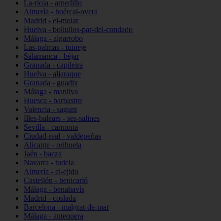
La-rioja - arnedillo
Almería - huércal-overa
Madrid - el-molar
Huelva - bollullos-par-del-condado
Málaga - algarrobo
Las-palmas - tuineje
Salamanca - béjar
Granada - capileira
Huelva - aljaraque
Granada - guadix
Málaga - manilva
Huesca - barbastro
Valencia - sagunt
Illes-balears - ses-salines
Sevilla - carmona
Ciudad-real - valdepeñas
Alicante - orihuela
Jaén - baeza
Navarra - tudela
Almería - el-ejido
Castellón - benicarló
Málaga - benahavís
Madrid - coslada
Barcelona - malgrat-de-mar
Málaga - antequera