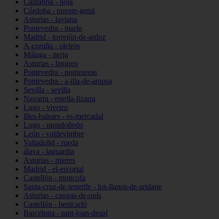
Cantabria - noja
Córdoba - puente-genil
Asturias - laviana
Pontevedra - marín
Madrid - torrejón-de-ardoz
A-coruña - oleiros
Málaga - nerja
Asturias - langreo
Pontevedra - ponteareas
Pontevedra - a-illa-de-arousa
Sevilla - sevilla
Navarra - estella-lizarra
Lugo - viveiro
Illes-balears - es-mercadal
Lugo - mondoñedo
León - valdevimbre
Valladolid - rueda
álava - laguardia
Asturias - mieres
Madrid - el-escorial
Castellón - moncofa
Santa-cruz-de-tenerife - los-llanos-de-aridane
Asturias - cangas-de-onís
Castellón - benicarló
Barcelona - sant-joan-despí