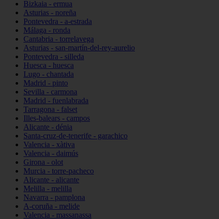
Bizkaia - ermua
Asturias - noreña
Pontevedra - a-estrada
Málaga - ronda
Cantabria - torrelavega
Asturias - san-martín-del-rey-aurelio
Pontevedra - silleda
Huesca - huesca
Lugo - chantada
Madrid - pinto
Sevilla - carmona
Madrid - fuenlabrada
Tarragona - falset
Illes-balears - campos
Alicante - dénia
Santa-cruz-de-tenerife - garachico
Valencia - xàtiva
Valencia - daimús
Girona - olot
Murcia - torre-pacheco
Alicante - alicante
Melilla - melilla
Navarra - pamplona
A-coruña - melide
Valencia - massanassa