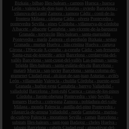
Bizkaia - bilbao
Illes-balears - campos
Huesca - huesca
León - valencia-de-don-juan
Asturias - oviedo
Barcelona -
vilanova-del-camí
Zamora - zamora
Cádiz - conil-de-la-
frontera
Málaga - cártama
Cádiz - olvera
Pontevedra -
pontevedra
Sevilla - gines
Córdoba - villanueva-de-córdoba
Albacete - albacete
Cantabria - san-vicente-de-la-barquera
Granada - torvizcón
Illes-balears - santa-margalida
Pontevedra - marín
Zamora - el-perdigón
Bizkaia - sestao
Granada - murtas
Huelva - isla-cristina
Huelva - cartaya
Girona - l39escala
A-coruña - a-coruña
Cádiz - san-fernando
Santa-cruz-de-tenerife - arico
Barcelona - cerdanyola-del-
vallès
Barcelona - sant-cugat-del-vallès
Las-palmas - santa-
brígida
Illes-balears - santa-eulària-des-riu
Barcelona -
mataró
Murcia - san-javier
Barcelona - santa-coloma-de-
gramenet
Ciudad-real - alcázar-de-san-juan
Asturias - avilés
León - villamañán
Valencia - chulilla
Córdoba - puente-genil
Granada - huétor-vega
Cantabria - bareyo
Valladolid -
valladolid
Barcelona - font-rubí
Cuenca - casas-de-los-pinos
Córdoba - fuente-obejuna
Pontevedra - vigo
Sevilla -
tomares
Huelva - cortegana
Zamora - pobladura-del-valle
Málaga - monda
Palencia - autilla-del-pino
Pontevedra -
vilagarcía-de-arousa
Valladolid - rueda
Cantabria - marina-
de-cudeyo
Palencia - moratinos
Sevilla - camas
Barcelona -
subirats
Illes-balears - sant-joan
Badajoz - cheles
Huelva -
jabugo
Barcelona - cabrils
Ciudad-real - almodóvar-del-