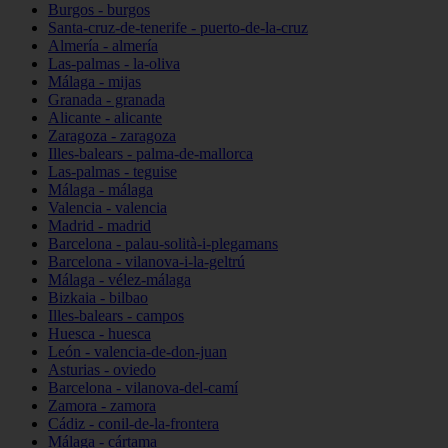
Burgos - burgos
Santa-cruz-de-tenerife - puerto-de-la-cruz
Almería - almería
Las-palmas - la-oliva
Málaga - mijas
Granada - granada
Alicante - alicante
Zaragoza - zaragoza
Illes-balears - palma-de-mallorca
Las-palmas - teguise
Málaga - málaga
Valencia - valencia
Madrid - madrid
Barcelona - palau-solità-i-plegamans
Barcelona - vilanova-i-la-geltrú
Málaga - vélez-málaga
Bizkaia - bilbao
Illes-balears - campos
Huesca - huesca
León - valencia-de-don-juan
Asturias - oviedo
Barcelona - vilanova-del-camí
Zamora - zamora
Cádiz - conil-de-la-frontera
Málaga - cártama