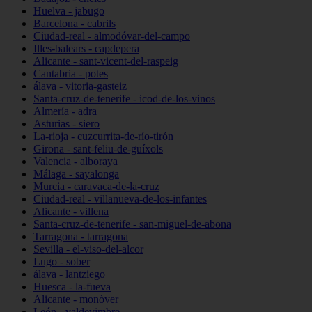
Huelva - jabugo
Barcelona - cabrils
Ciudad-real - almodóvar-del-campo
Illes-balears - capdepera
Alicante - sant-vicent-del-raspeig
Cantabria - potes
álava - vitoria-gasteiz
Santa-cruz-de-tenerife - icod-de-los-vinos
Almería - adra
Asturias - siero
La-rioja - cuzcurrita-de-río-tirón
Girona - sant-feliu-de-guíxols
Valencia - alboraya
Málaga - sayalonga
Murcia - caravaca-de-la-cruz
Ciudad-real - villanueva-de-los-infantes
Alicante - villena
Santa-cruz-de-tenerife - san-miguel-de-abona
Tarragona - tarragona
Sevilla - el-viso-del-alcor
Lugo - sober
álava - lantziego
Huesca - la-fueva
Alicante - monòver
León - valdevimbre