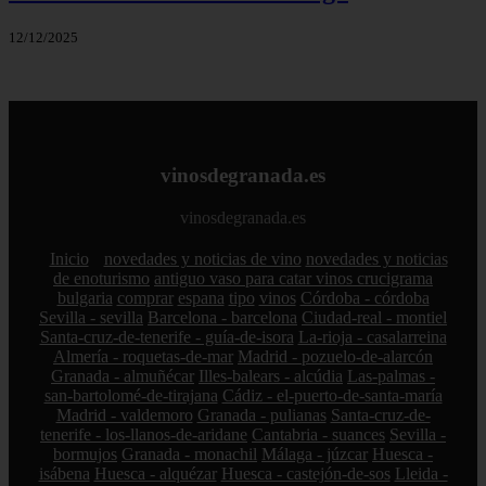
12/12/2025
vinosdegranada.es
vinosdegranada.es
Inicio
novedades y noticias de vino
novedades y noticias
de enoturismo
antiguo vaso para catar vinos crucigrama
bulgaria
comprar
espana
tipo
vinos
Córdoba - córdoba
Sevilla - sevilla
Barcelona - barcelona
Ciudad-real - montiel
Santa-cruz-de-tenerife - guía-de-isora
La-rioja - casalarreina
Almería - roquetas-de-mar
Madrid - pozuelo-de-alarcón
Granada - almuñécar
Illes-balears - alcúdia
Las-palmas -
san-bartolomé-de-tirajana
Cádiz - el-puerto-de-santa-maría
Madrid - valdemoro
Granada - pulianas
Santa-cruz-de-
tenerife - los-llanos-de-aridane
Cantabria - suances
Sevilla -
bormujos
Granada - monachil
Málaga - júzcar
Huesca -
isábena
Huesca - alquézar
Huesca - castejón-de-sos
Lleida -