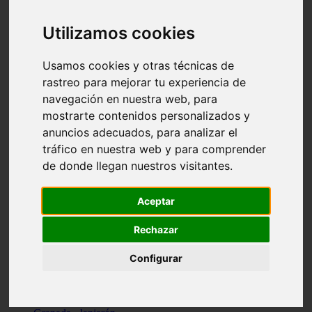
Santa-cruz-de-tenerife - los-llanos-de-aridane
Cantabria - suances
Utilizamos cookies
Sevilla - bormujos
Granada - monachil
Málaga - júzcar
Usamos cookies y otras técnicas de
Huesca - isábena
rastreo para mejorar tu experiencia de
Huesca - alquézar
navegación en nuestra web, para
Huesca - castejón-de-sos
Lleida - alt-àneu
mostrarte contenidos personalizados y
Sevilla - marinaleda
anuncios adecuados, para analizar el
Córdoba - almedinilla
tráfico en nuestra web y para comprender
Navarra - zangoza
Cantabria - arenas-de-iguña
de donde llegan nuestros visitantes.
Barcelona - la-pobla-de-lillet
Murcia - cartagena
Las-palmas - yaiza
Aceptar
Madrid - nuevo-baztán
Sevilla - arahal
Rechazar
Málaga - istán
Valladolid - fuensaldaña
Configurar
Sevilla - salteras
Huesca - biescas
Granada - pampaneira
La-rioja - ezcaray