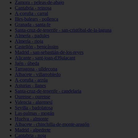
Zamora - peleas-de-abajo
Cantabria - reinosa
A-coruña - carral
Illes-balears - pollença
Granada - santa-fe
Santa-cruz-de-tenerife - san-cristóbal-de-la-laguna
Almería - padules
Almería - rioja
Castellón - benicàssim
Madrid - san-sebastián-de-los-reyes
Alicante - sant-joan-d39alacant
Jaén - úbeda
Tarragona - ulldecona
Albacete - villarrobledo
A-coruña - arzúa
Asturias - llanes
Santa-cruz-de-tenerife - candelaria
Ourense - ourense
Valencia - algemesí
Sevilla - badolatosa
Las-palmas - mogán
Huelva - almonte
Albacete - chinchilla-de-monte-aragón
Madrid - alpedrete
Cantabria - noja