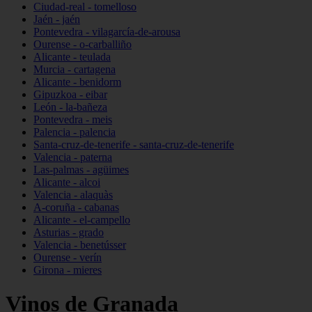
Ciudad-real - tomelloso
Jaén - jaén
Pontevedra - vilagarcía-de-arousa
Ourense - o-carballiño
Alicante - teulada
Murcia - cartagena
Alicante - benidorm
Gipuzkoa - eibar
León - la-bañeza
Pontevedra - meis
Palencia - palencia
Santa-cruz-de-tenerife - santa-cruz-de-tenerife
Valencia - paterna
Las-palmas - agüimes
Alicante - alcoi
Valencia - alaquàs
A-coruña - cabanas
Alicante - el-campello
Asturias - grado
Valencia - benetússer
Ourense - verín
Girona - mieres
Vinos de Granada