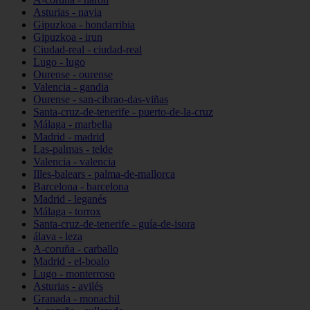
Asturias - navia
Gipuzkoa - hondarribia
Gipuzkoa - irun
Ciudad-real - ciudad-real
Lugo - lugo
Ourense - ourense
Valencia - gandia
Ourense - san-cibrao-das-viñas
Santa-cruz-de-tenerife - puerto-de-la-cruz
Málaga - marbella
Madrid - madrid
Las-palmas - telde
Valencia - valencia
Illes-balears - palma-de-mallorca
Barcelona - barcelona
Madrid - leganés
Málaga - torrox
Santa-cruz-de-tenerife - guía-de-isora
álava - leza
A-coruña - carballo
Madrid - el-boalo
Lugo - monterroso
Asturias - avilés
Granada - monachil