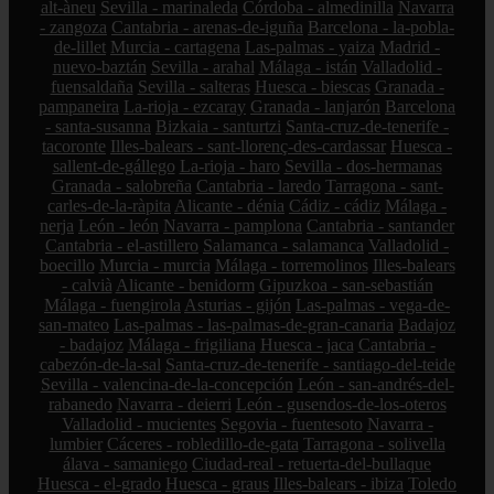
alt-àneu
Sevilla - marinaleda
Córdoba - almedinilla
Navarra
- zangoza
Cantabria - arenas-de-iguña
Barcelona - la-pobla-
de-lillet
Murcia - cartagena
Las-palmas - yaiza
Madrid -
nuevo-baztán
Sevilla - arahal
Málaga - istán
Valladolid -
fuensaldaña
Sevilla - salteras
Huesca - biescas
Granada -
pampaneira
La-rioja - ezcaray
Granada - lanjarón
Barcelona
- santa-susanna
Bizkaia - santurtzi
Santa-cruz-de-tenerife -
tacoronte
Illes-balears - sant-llorenç-des-cardassar
Huesca -
sallent-de-gállego
La-rioja - haro
Sevilla - dos-hermanas
Granada - salobreña
Cantabria - laredo
Tarragona - sant-
carles-de-la-ràpita
Alicante - dénia
Cádiz - cádiz
Málaga -
nerja
León - león
Navarra - pamplona
Cantabria - santander
Cantabria - el-astillero
Salamanca - salamanca
Valladolid -
boecillo
Murcia - murcia
Málaga - torremolinos
Illes-balears
- calvià
Alicante - benidorm
Gipuzkoa - san-sebastián
Málaga - fuengirola
Asturias - gijón
Las-palmas - vega-de-
san-mateo
Las-palmas - las-palmas-de-gran-canaria
Badajoz
- badajoz
Málaga - frigiliana
Huesca - jaca
Cantabria -
cabezón-de-la-sal
Santa-cruz-de-tenerife - santiago-del-teide
Sevilla - valencina-de-la-concepción
León - san-andrés-del-
rabanedo
Navarra - deierri
León - gusendos-de-los-oteros
Valladolid - mucientes
Segovia - fuentesoto
Navarra -
lumbier
Cáceres - robledillo-de-gata
Tarragona - solivella
álava - samaniego
Ciudad-real - retuerta-del-bullaque
Huesca - el-grado
Huesca - graus
Illes-balears - ibiza
Toledo