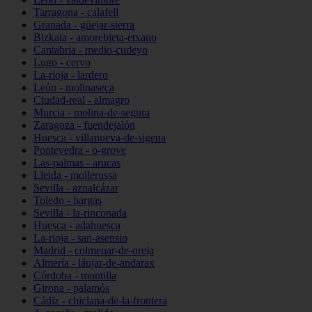
Tarragona - calafell
Granada - güejar-sierra
Bizkaia - amorebieta-etxano
Cantabria - medio-cudeyo
Lugo - cervo
La-rioja - lardero
León - molinaseca
Ciudad-real - almagro
Murcia - molina-de-segura
Zaragoza - fuendejalón
Huesca - villanueva-de-sigena
Pontevedra - o-grove
Las-palmas - arucas
Lleida - mollerussa
Sevilla - aznalcázar
Toledo - bargas
Sevilla - la-rinconada
Huesca - adahuesca
La-rioja - san-asensio
Madrid - colmenar-de-oreja
Almería - láujar-de-andarax
Córdoba - montilla
Girona - palamós
Cádiz - chiclana-de-la-frontera