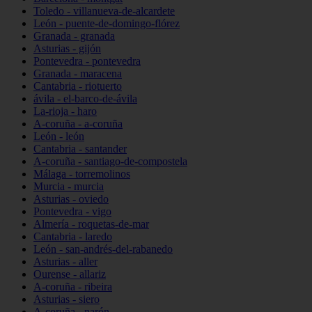
Toledo - villanueva-de-alcardete
León - puente-de-domingo-flórez
Granada - granada
Asturias - gijón
Pontevedra - pontevedra
Granada - maracena
Cantabria - riotuerto
ávila - el-barco-de-ávila
La-rioja - haro
A-coruña - a-coruña
León - león
Cantabria - santander
A-coruña - santiago-de-compostela
Málaga - torremolinos
Murcia - murcia
Asturias - oviedo
Pontevedra - vigo
Almería - roquetas-de-mar
Cantabria - laredo
León - san-andrés-del-rabanedo
Asturias - aller
Ourense - allariz
A-coruña - ribeira
Asturias - siero
A-coruña - narón