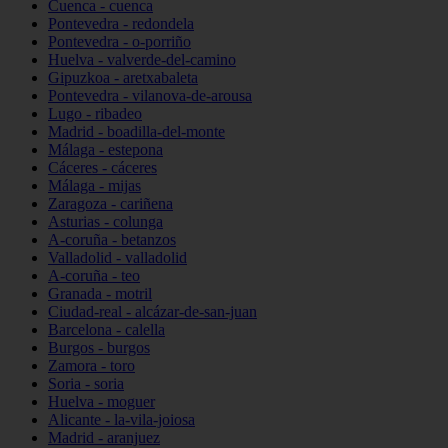
Cuenca - cuenca
Pontevedra - redondela
Pontevedra - o-porriño
Huelva - valverde-del-camino
Gipuzkoa - aretxabaleta
Pontevedra - vilanova-de-arousa
Lugo - ribadeo
Madrid - boadilla-del-monte
Málaga - estepona
Cáceres - cáceres
Málaga - mijas
Zaragoza - cariñena
Asturias - colunga
A-coruña - betanzos
Valladolid - valladolid
A-coruña - teo
Granada - motril
Ciudad-real - alcázar-de-san-juan
Barcelona - calella
Burgos - burgos
Zamora - toro
Soria - soria
Huelva - moguer
Alicante - la-vila-joiosa
Madrid - aranjuez