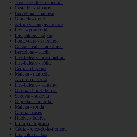
Jaén - castillo-de-locubín
Castellón - vinaròs
Barcelona - manresa
Granada - motril
Asturias - cangas-de-onís
León - ponferrada
Las-palmas - pájara
Pontevedra - sanxenxo
Ciudad-real - ciudad-real
Barcelona - calella
Illes-balears - maó-mahón
Illes-balears - sóller
Cádiz - chipiona
Málaga - marbella
A-coruña - ferrol
Illes-balears - santanyí
Girona - lloret-de-mar
Segovia - segovia
Gipuzkoa - mutriku
Málaga - ronda
Girona - roses
Huelva - huelva
La-rioja - logroño
Cádiz - jerez-de-la-frontera
Las-palmas - tías