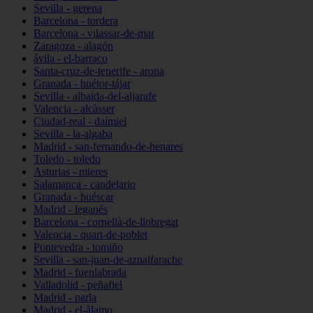
Sevilla - gerena
Barcelona - tordera
Barcelona - vilassar-de-mar
Zaragoza - alagón
ávila - el-barraco
Santa-cruz-de-tenerife - arona
Granada - huétor-tájar
Sevilla - albaida-del-aljarafe
Valencia - alcàsser
Ciudad-real - daimiel
Sevilla - la-algaba
Madrid - san-fernando-de-henares
Toledo - toledo
Asturias - mieres
Salamanca - candelario
Granada - huéscar
Madrid - leganés
Barcelona - cornellà-de-llobregat
Valencia - quart-de-poblet
Pontevedra - tomiño
Sevilla - san-juan-de-aznalfarache
Madrid - fuenlabrada
Valladolid - peñafiel
Madrid - parla
Madrid - el-álamo