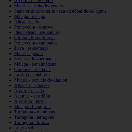
A-coruña - culleredo
Madrid - alcalá-de-henares
Santa-cruz-de-tenerife - san-cristóbal-de-la-laguna
Málaga - málaga
Alicante - elx
Pontevedra - o-grove
Illes-balears - ses-salines
Girona - lloret-de-mar
Pontevedra - cambados
álava - eskuernaga
Madrid - getafe
Sevilla - dos-hermanas
Málaga - benalmádena
Ourense - ribadavia
La-rioja - calahorra
Madrid - pozuelo-de-alarcón
Albacete - albacete
A-coruña - sada
Asturias - castrillón
A-coruña - ferrol
Málaga - fuengirola
Tarragona - montblanc
Tarragona - tarragona
Tarragona - tortosa
Lugo - sober