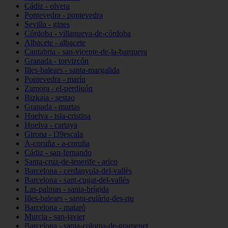
Cádiz - olvera
Pontevedra - pontevedra
Sevilla - gines
Córdoba - villanueva-de-córdoba
Albacete - albacete
Cantabria - san-vicente-de-la-barquera
Granada - torvizcón
Illes-balears - santa-margalida
Pontevedra - marín
Zamora - el-perdigón
Bizkaia - sestao
Granada - murtas
Huelva - isla-cristina
Huelva - cartaya
Girona - l39escala
A-coruña - a-coruña
Cádiz - san-fernando
Santa-cruz-de-tenerife - arico
Barcelona - cerdanyola-del-vallès
Barcelona - sant-cugat-del-vallès
Las-palmas - santa-brígida
Illes-balears - santa-eulària-des-riu
Barcelona - mataró
Murcia - san-javier
Barcelona - santa-coloma-de-gramenet