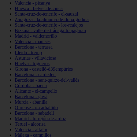
Valencia - picanya
Huesca - belver-de-cinca
Santa-cruz-de-tenerife - el-sauzal
Zaragoza - la-almunia-de-doña-godina
Santa-cruz-de-tenerife - los-realejos
Bizkaia - valle-de-trápaga-trapagaran
Madrid - valdemorillo
Valencia - manises
Barcelona - terrassa
Lleida - tremp
Asturias - villaviciosa
Huelva - trigueros
Girona - castelló-d39empúries
Barcelona - cardedeu
Barcelona - sant-quirze-del-vallès
Córdoba - baena
Alicante - el-campello
Barcelona - gavà
Murcia - abanilla
Ourense - o-carballiño
Barcelona - sabadell
Madrid - torrejón-de-ardoz
Teruel - alcorisa
Valencia - alfafar
Málaga - campillos