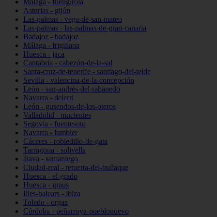
Málaga - fuengirola
Asturias - gijón
Las-palmas - vega-de-san-mateo
Las-palmas - las-palmas-de-gran-canaria
Badajoz - badajoz
Málaga - frigiliana
Huesca - jaca
Cantabria - cabezón-de-la-sal
Santa-cruz-de-tenerife - santiago-del-teide
Sevilla - valencina-de-la-concepción
León - san-andrés-del-rabanedo
Navarra - deierri
León - gusendos-de-los-oteros
Valladolid - mucientes
Segovia - fuentesoto
Navarra - lumbier
Cáceres - robledillo-de-gata
Tarragona - solivella
álava - samaniego
Ciudad-real - retuerta-del-bullaque
Huesca - el-grado
Huesca - graus
Illes-balears - ibiza
Toledo - orgaz
Córdoba - peñarroya-pueblonuevo