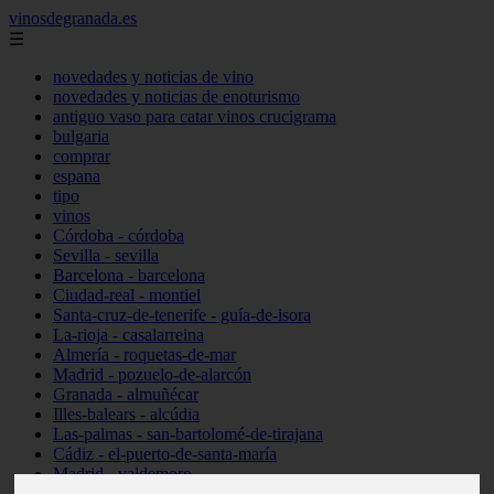
vinosdegranada.es
☰
novedades y noticias de vino
novedades y noticias de enoturismo
antiguo vaso para catar vinos crucigrama
bulgaria
comprar
espana
tipo
vinos
Córdoba - córdoba
Sevilla - sevilla
Barcelona - barcelona
Ciudad-real - montiel
Santa-cruz-de-tenerife - guía-de-isora
La-rioja - casalarreina
Almería - roquetas-de-mar
Madrid - pozuelo-de-alarcón
Granada - almuñécar
Illes-balears - alcúdia
Las-palmas - san-bartolomé-de-tirajana
Cádiz - el-puerto-de-santa-maría
Madrid - valdemoro
Granada - pulianas