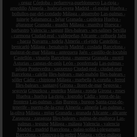
- orgaz
Córdoba - peñarroya-pueblonuevo
La-rioja -
arnedillo
Almería - huércal-overa
Madrid - el-molar
Huelva -
bollullos-par-del-condado
Málaga - algarrobo
Las-palmas -
tuineje
Salamanca - béjar
Granada - capileira
Huelva -
aljaraque
Granada - guadix
Málaga - manilva
Huesca -
barbastro
Valencia - sagunt
Illes-balears - ses-salines
Sevilla
- carmona
Ciudad-real - valdepeñas
Alicante - orihuela
Jaén
- baeza
Navarra - tudela
Almería - el-ejido
Castellón -
benicarló
Málaga - benahavís
Madrid - coslada
Barcelona -
malgrat-de-mar
Málaga - antequera
Jaén - castillo-de-locubín
Castellón - vinaròs
Barcelona - manresa
Granada - motril
Asturias - cangas-de-onís
León - ponferrada
Las-palmas -
pájara
Pontevedra - sanxenxo
Ciudad-real - ciudad-real
Barcelona - calella
Illes-balears - maó-mahón
Illes-balears -
sóller
Cádiz - chipiona
Málaga - marbella
A-coruña - ferrol
Illes-balears - santanyí
Girona - lloret-de-mar
Segovia -
segovia
Gipuzkoa - mutriku
Málaga - ronda
Girona - roses
Huelva - huelva
La-rioja - logroño
Cádiz - jerez-de-la-
frontera
Las-palmas - tías
Burgos - burgos
Santa-cruz-de-
tenerife - puerto-de-la-cruz
Almería - almería
Las-palmas -
la-oliva
Málaga - mijas
Granada - granada
Alicante - alicante
Zaragoza - zaragoza
Illes-balears - palma-de-mallorca
Las-
palmas - teguise
Málaga - málaga
Valencia - valencia
Madrid - madrid
Barcelona - palau-solità-i-plegamans
Barcelona - vilanova-i-la-geltrú
Málaga - vélez-málaga