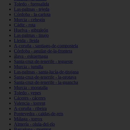
Toledo - fuensalida
Las-palmas - tejeda
Córdoba - la-carlota
Murcia - cehegín
Cádiz - rota
Huelva - gibraleón
Las-palmas - tinajo
Lleida - lleida
A-coruña - santiago-de-compostela
Córdoba - aguilar-de-la-frontera
álava - eskuernaga
Santa-cruz-de-tenerife - tegueste
Murcia - jumilla
Las-palmas - santa-lucía-de-tirajana
Santa-cruz-de-tenerife - la-orotava
Santa-cruz-de-tenerife - la-guancha
Murcia - moratalla
Toledo - yepes
Cáceres - cáceres
Valencia - torrent
A-coruña - ribeira
Pontevedra - caldas-de-reis
Málaga - torrox
Almería - olula-del-río
Barcelona - montgat