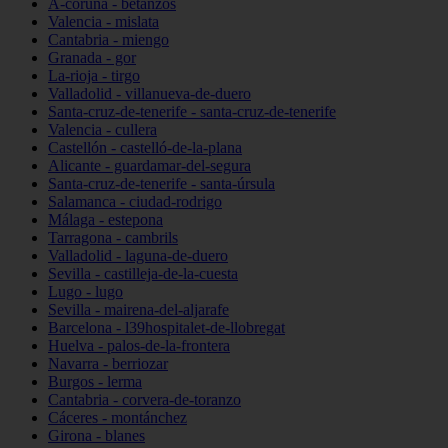
A-coruña - betanzos
Valencia - mislata
Cantabria - miengo
Granada - gor
La-rioja - tirgo
Valladolid - villanueva-de-duero
Santa-cruz-de-tenerife - santa-cruz-de-tenerife
Valencia - cullera
Castellón - castelló-de-la-plana
Alicante - guardamar-del-segura
Santa-cruz-de-tenerife - santa-úrsula
Salamanca - ciudad-rodrigo
Málaga - estepona
Tarragona - cambrils
Valladolid - laguna-de-duero
Sevilla - castilleja-de-la-cuesta
Lugo - lugo
Sevilla - mairena-del-aljarafe
Barcelona - l39hospitalet-de-llobregat
Huelva - palos-de-la-frontera
Navarra - berriozar
Burgos - lerma
Cantabria - corvera-de-toranzo
Cáceres - montánchez
Girona - blanes