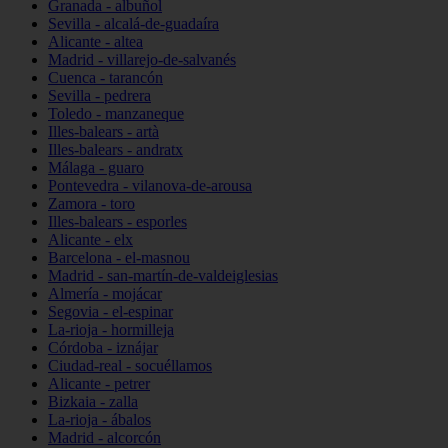
Granada - albuñol
Sevilla - alcalá-de-guadaíra
Alicante - altea
Madrid - villarejo-de-salvanés
Cuenca - tarancón
Sevilla - pedrera
Toledo - manzaneque
Illes-balears - artà
Illes-balears - andratx
Málaga - guaro
Pontevedra - vilanova-de-arousa
Zamora - toro
Illes-balears - esporles
Alicante - elx
Barcelona - el-masnou
Madrid - san-martín-de-valdeiglesias
Almería - mojácar
Segovia - el-espinar
La-rioja - hormilleja
Córdoba - iznájar
Ciudad-real - socuéllamos
Alicante - petrer
Bizkaia - zalla
La-rioja - ábalos
Madrid - alcorcón