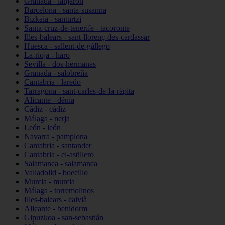
Granada - lanjarón
Barcelona - santa-susanna
Bizkaia - santurtzi
Santa-cruz-de-tenerife - tacoronte
Illes-balears - sant-llorenç-des-cardassar
Huesca - sallent-de-gállego
La-rioja - haro
Sevilla - dos-hermanas
Granada - salobreña
Cantabria - laredo
Tarragona - sant-carles-de-la-ràpita
Alicante - dénia
Cádiz - cádiz
Málaga - nerja
León - león
Navarra - pamplona
Cantabria - santander
Cantabria - el-astillero
Salamanca - salamanca
Valladolid - boecillo
Murcia - murcia
Málaga - torremolinos
Illes-balears - calvià
Alicante - benidorm
Gipuzkoa - san-sebastián