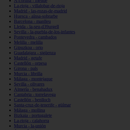
A-coruña - melide
La-rioja - villalobar-de-rioja
Madrid - las-rozas-de-madrid
Huesca - aínsa-sobrarbe
Barcelona - manlleu
Lleida - la-seu-d39urgell
Sevilla - la-puebla-de-los-infantes
Pontevedra - cambados
Melilla - melilla
Gipuzkoa - orio
Guadalajara - sigüenza
Madrid - getafe
Castellón - orpesa
Girona - pals
Murcia - librilla
Málaga - montejaque
Sevilla - olivares
Almería - benahadux
Cantabria - torrelavega
Castellón - benlloch
Santa-cruz-de-tenerife - güímar
Málaga - mollina
Bizkaia - portugalete
La-rioja - calahorra
Murcia - la-unión