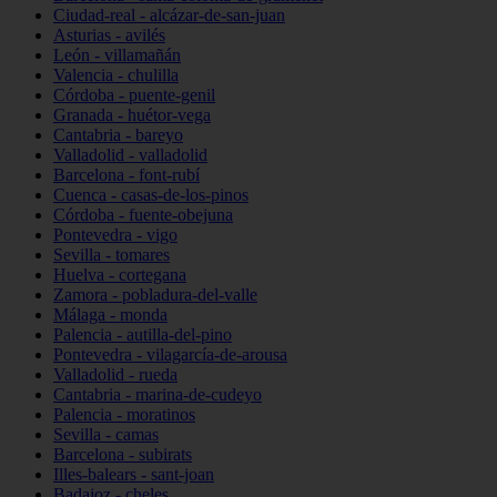
Ciudad-real - alcázar-de-san-juan
Asturias - avilés
León - villamañán
Valencia - chulilla
Córdoba - puente-genil
Granada - huétor-vega
Cantabria - bareyo
Valladolid - valladolid
Barcelona - font-rubí
Cuenca - casas-de-los-pinos
Córdoba - fuente-obejuna
Pontevedra - vigo
Sevilla - tomares
Huelva - cortegana
Zamora - pobladura-del-valle
Málaga - monda
Palencia - autilla-del-pino
Pontevedra - vilagarcía-de-arousa
Valladolid - rueda
Cantabria - marina-de-cudeyo
Palencia - moratinos
Sevilla - camas
Barcelona - subirats
Illes-balears - sant-joan
Badajoz - cheles