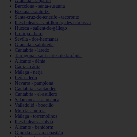
Granada - lanjarón
Barcelona - santa-susanna
Bizkaia - santurtzi
Santa-cruz-de-tenerife - tacoronte
Illes-balears - sant-llorenç-des-cardassar
Huesca - sallent-de-gállego
La-rioja - haro
Sevilla - dos-hermanas
Granada - salobreña
Cantabria - laredo
Tarragona - sant-carles-de-la-ràpita
Alicante - dénia
Cádiz - cádiz
Málaga - nerja
León - león
Navarra - pamplona
Cantabria - santander
Cantabria - el-astillero
Salamanca - salamanca
Valladolid - boecillo
Murcia - murcia
Málaga - torremolinos
Illes-balears - calvià
Alicante - benidorm
Gipuzkoa - san-sebastián