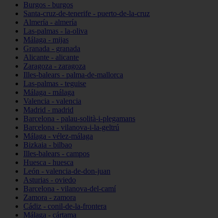
Burgos - burgos
Santa-cruz-de-tenerife - puerto-de-la-cruz
Almería - almería
Las-palmas - la-oliva
Málaga - mijas
Granada - granada
Alicante - alicante
Zaragoza - zaragoza
Illes-balears - palma-de-mallorca
Las-palmas - teguise
Málaga - málaga
Valencia - valencia
Madrid - madrid
Barcelona - palau-solità-i-plegamans
Barcelona - vilanova-i-la-geltrú
Málaga - vélez-málaga
Bizkaia - bilbao
Illes-balears - campos
Huesca - huesca
León - valencia-de-don-juan
Asturias - oviedo
Barcelona - vilanova-del-camí
Zamora - zamora
Cádiz - conil-de-la-frontera
Málaga - cártama