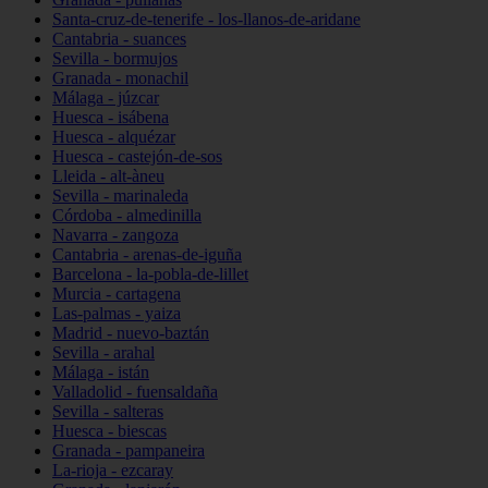
Santa-cruz-de-tenerife - los-llanos-de-aridane
Cantabria - suances
Sevilla - bormujos
Granada - monachil
Málaga - júzcar
Huesca - isábena
Huesca - alquézar
Huesca - castejón-de-sos
Lleida - alt-àneu
Sevilla - marinaleda
Córdoba - almedinilla
Navarra - zangoza
Cantabria - arenas-de-iguña
Barcelona - la-pobla-de-lillet
Murcia - cartagena
Las-palmas - yaiza
Madrid - nuevo-baztán
Sevilla - arahal
Málaga - istán
Valladolid - fuensaldaña
Sevilla - salteras
Huesca - biescas
Granada - pampaneira
La-rioja - ezcaray