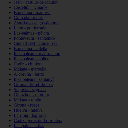
Jaén - castillo-de-locubín
Castellón - vinaròs
Barcelona - manresa
Granada - motril
Asturias - cangas-de-onís
León - ponferrada
Las-palmas - pájara
Pontevedra - sanxenxo
Ciudad-real - ciudad-real
Barcelona - calella
Illes-balears - maó-mahón
Illes-balears - sóller
Cádiz - chipiona
Málaga - marbella
A-coruña - ferrol
Illes-balears - santanyí
Girona - lloret-de-mar
Segovia - segovia
Gipuzkoa - mutriku
Málaga - ronda
Girona - roses
Huelva - huelva
La-rioja - logroño
Cádiz - jerez-de-la-frontera
Las-palmas - tías