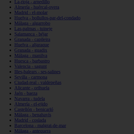
La-rioja - arnedillo
Almería - huércal-overa
Madrid - el-molar
Huelva - bollullos-par-del-condado
Málaga - algarrobo
Las-palmas - tuineje
Salamanca - béjar
Granada - capileira
Huelva - aljaraque
Granada - guadix
Málaga - manilva
Huesca - barbastro
Valencia - sagunt
Illes-balears - ses-salines
Sevilla - carmona
Ciudad-real - valdepeñas
Alicante - orihuela
Jaén - baeza
Navarra - tudela
Almería - el-ejido
Castellón - benicarló
Málaga - benahavís
Madrid - coslada
Barcelona - malgrat-de-mar
Málaga - antequera