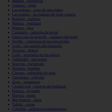
Málaga - fuengirola
Asturias - gijón
Las-palmas - vega-de-san-mateo
Las-palmas - las-palmas-de-gran-canaria
Badajoz - badajoz
Málaga - frigiliana
Huesca - jaca
Cantabria - cabezón-de-la-sal
Santa-cruz-de-tenerife - santiago-del-teide
Sevilla - valencina-de-la-concepción
León - san-andrés-del-rabanedo
Navarra - deierri
León - gusendos-de-los-oteros
Valladolid - mucientes
Segovia - fuentesoto
Navarra - lumbier
Cáceres - robledillo-de-gata
Tarragona - solivella
álava - samaniego
Ciudad-real - retuerta-del-bullaque
Huesca - el-grado
Huesca - graus
Illes-balears - ibiza
Toledo - orgaz
Córdoba - peñarroya-pueblonuevo