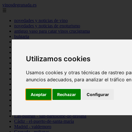
vinosdegranada.es
☰
novedades y noticias de vino
novedades y noticias de enoturismo
antiguo vaso para catar vinos crucigrama
bulgaria
comprar
espana
tipo
Utilizamos cookies
vinos
Córdoba - córdoba
Sevilla - sevilla
Usamos cookies y otras técnicas de rastreo pa
Barcelona - barcelona
Ciudad-real - montiel
anuncios adecuados, para analizar el tráfico e
Santa-cruz-de-tenerife - guía-de-isora
La-rioja - casalarreina
Aceptar
Rechazar
Configurar
Almería - roquetas-de-mar
Madrid - pozuelo-de-alarcón
Granada - almuñécar
Illes-balears - alcúdia
Las-palmas - san-bartolomé-de-tirajana
Cádiz - el-puerto-de-santa-maría
Madrid - valdemoro
Granada - pulianas