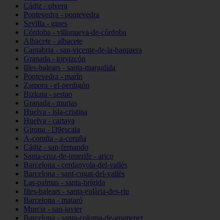
Cádiz - olvera
Pontevedra - pontevedra
Sevilla - gines
Córdoba - villanueva-de-córdoba
Albacete - albacete
Cantabria - san-vicente-de-la-barquera
Granada - torvizcón
Illes-balears - santa-margalida
Pontevedra - marín
Zamora - el-perdigón
Bizkaia - sestao
Granada - murtas
Huelva - isla-cristina
Huelva - cartaya
Girona - l39escala
A-coruña - a-coruña
Cádiz - san-fernando
Santa-cruz-de-tenerife - arico
Barcelona - cerdanyola-del-vallès
Barcelona - sant-cugat-del-vallès
Las-palmas - santa-brígida
Illes-balears - santa-eulària-des-riu
Barcelona - mataró
Murcia - san-javier
Barcelona - santa-coloma-de-gramenet