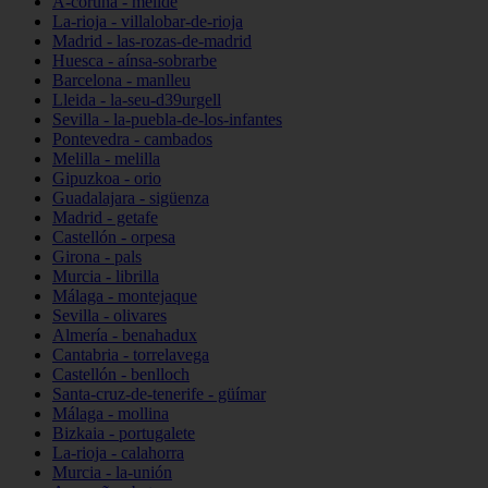
A-coruña - melide
La-rioja - villalobar-de-rioja
Madrid - las-rozas-de-madrid
Huesca - aínsa-sobrarbe
Barcelona - manlleu
Lleida - la-seu-d39urgell
Sevilla - la-puebla-de-los-infantes
Pontevedra - cambados
Melilla - melilla
Gipuzkoa - orio
Guadalajara - sigüenza
Madrid - getafe
Castellón - orpesa
Girona - pals
Murcia - librilla
Málaga - montejaque
Sevilla - olivares
Almería - benahadux
Cantabria - torrelavega
Castellón - benlloch
Santa-cruz-de-tenerife - güímar
Málaga - mollina
Bizkaia - portugalete
La-rioja - calahorra
Murcia - la-unión