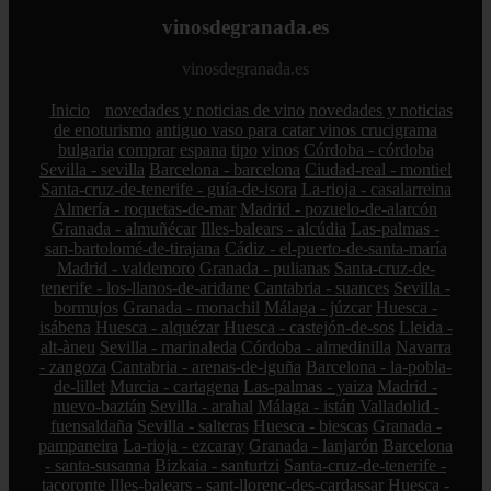
vinosdegranada.es
vinosdegranada.es
Inicio
novedades y noticias de vino
novedades y noticias
de enoturismo
antiguo vaso para catar vinos crucigrama
bulgaria
comprar
espana
tipo
vinos
Córdoba - córdoba
Sevilla - sevilla
Barcelona - barcelona
Ciudad-real - montiel
Santa-cruz-de-tenerife - guía-de-isora
La-rioja - casalarreina
Almería - roquetas-de-mar
Madrid - pozuelo-de-alarcón
Granada - almuñécar
Illes-balears - alcúdia
Las-palmas -
san-bartolomé-de-tirajana
Cádiz - el-puerto-de-santa-maría
Madrid - valdemoro
Granada - pulianas
Santa-cruz-de-
tenerife - los-llanos-de-aridane
Cantabria - suances
Sevilla -
bormujos
Granada - monachil
Málaga - júzcar
Huesca -
isábena
Huesca - alquézar
Huesca - castejón-de-sos
Lleida -
alt-àneu
Sevilla - marinaleda
Córdoba - almedinilla
Navarra
- zangoza
Cantabria - arenas-de-iguña
Barcelona - la-pobla-
de-lillet
Murcia - cartagena
Las-palmas - yaiza
Madrid -
nuevo-baztán
Sevilla - arahal
Málaga - istán
Valladolid -
fuensaldaña
Sevilla - salteras
Huesca - biescas
Granada -
pampaneira
La-rioja - ezcaray
Granada - lanjarón
Barcelona
- santa-susanna
Bizkaia - santurtzi
Santa-cruz-de-tenerife -
tacoronte
Illes-balears - sant-llorenç-des-cardassar
Huesca -