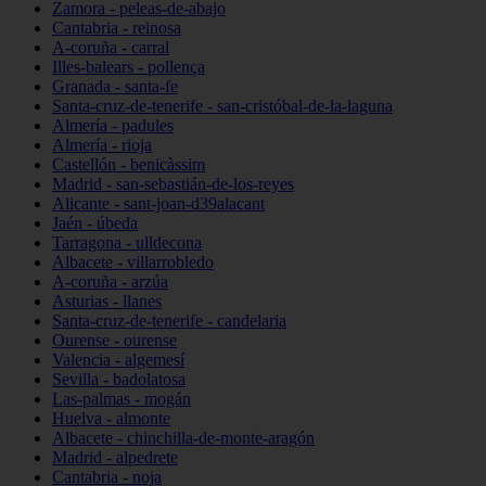
Zamora - peleas-de-abajo
Cantabria - reinosa
A-coruña - carral
Illes-balears - pollença
Granada - santa-fe
Santa-cruz-de-tenerife - san-cristóbal-de-la-laguna
Almería - padules
Almería - rioja
Castellón - benicàssim
Madrid - san-sebastián-de-los-reyes
Alicante - sant-joan-d39alacant
Jaén - úbeda
Tarragona - ulldecona
Albacete - villarrobledo
A-coruña - arzúa
Asturias - llanes
Santa-cruz-de-tenerife - candelaria
Ourense - ourense
Valencia - algemesí
Sevilla - badolatosa
Las-palmas - mogán
Huelva - almonte
Albacete - chinchilla-de-monte-aragón
Madrid - alpedrete
Cantabria - noja