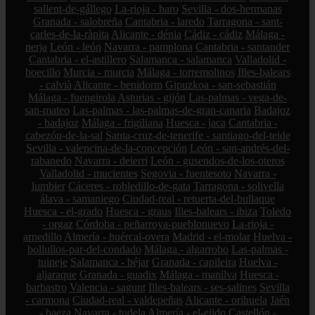
sallent-de-gállego
La-rioja - haro
Sevilla - dos-hermanas
Granada - salobreña
Cantabria - laredo
Tarragona - sant-
carles-de-la-ràpita
Alicante - dénia
Cádiz - cádiz
Málaga -
nerja
León - león
Navarra - pamplona
Cantabria - santander
Cantabria - el-astillero
Salamanca - salamanca
Valladolid -
boecillo
Murcia - murcia
Málaga - torremolinos
Illes-balears
- calvià
Alicante - benidorm
Gipuzkoa - san-sebastián
Málaga - fuengirola
Asturias - gijón
Las-palmas - vega-de-
san-mateo
Las-palmas - las-palmas-de-gran-canaria
Badajoz
- badajoz
Málaga - frigiliana
Huesca - jaca
Cantabria -
cabezón-de-la-sal
Santa-cruz-de-tenerife - santiago-del-teide
Sevilla - valencina-de-la-concepción
León - san-andrés-del-
rabanedo
Navarra - deierri
León - gusendos-de-los-oteros
Valladolid - mucientes
Segovia - fuentesoto
Navarra -
lumbier
Cáceres - robledillo-de-gata
Tarragona - solivella
álava - samaniego
Ciudad-real - retuerta-del-bullaque
Huesca - el-grado
Huesca - graus
Illes-balears - ibiza
Toledo
- orgaz
Córdoba - peñarroya-pueblonuevo
La-rioja -
arnedillo
Almería - huércal-overa
Madrid - el-molar
Huelva -
bollullos-par-del-condado
Málaga - algarrobo
Las-palmas -
tuineje
Salamanca - béjar
Granada - capileira
Huelva -
aljaraque
Granada - guadix
Málaga - manilva
Huesca -
barbastro
Valencia - sagunt
Illes-balears - ses-salines
Sevilla
- carmona
Ciudad-real - valdepeñas
Alicante - orihuela
Jaén
- baeza
Navarra - tudela
Almería - el-ejido
Castellón -