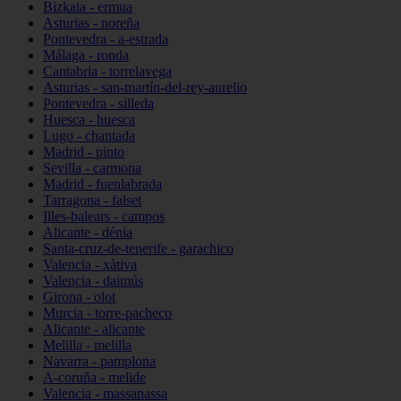
Bizkaia - ermua
Asturias - noreña
Pontevedra - a-estrada
Málaga - ronda
Cantabria - torrelavega
Asturias - san-martín-del-rey-aurelio
Pontevedra - silleda
Huesca - huesca
Lugo - chantada
Madrid - pinto
Sevilla - carmona
Madrid - fuenlabrada
Tarragona - falset
Illes-balears - campos
Alicante - dénia
Santa-cruz-de-tenerife - garachico
Valencia - xàtiva
Valencia - daimús
Girona - olot
Murcia - torre-pacheco
Alicante - alicante
Melilla - melilla
Navarra - pamplona
A-coruña - melide
Valencia - massanassa