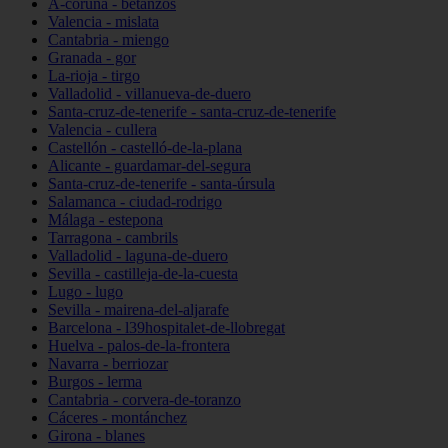
A-coruña - betanzos
Valencia - mislata
Cantabria - miengo
Granada - gor
La-rioja - tirgo
Valladolid - villanueva-de-duero
Santa-cruz-de-tenerife - santa-cruz-de-tenerife
Valencia - cullera
Castellón - castelló-de-la-plana
Alicante - guardamar-del-segura
Santa-cruz-de-tenerife - santa-úrsula
Salamanca - ciudad-rodrigo
Málaga - estepona
Tarragona - cambrils
Valladolid - laguna-de-duero
Sevilla - castilleja-de-la-cuesta
Lugo - lugo
Sevilla - mairena-del-aljarafe
Barcelona - l39hospitalet-de-llobregat
Huelva - palos-de-la-frontera
Navarra - berriozar
Burgos - lerma
Cantabria - corvera-de-toranzo
Cáceres - montánchez
Girona - blanes