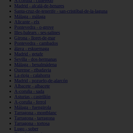
A-coruña - culleredo
Madrid - alcalá-de-henares
Santa-cruz-de-tenerife - san-cristóbal-de-la-laguna
Málaga - málaga
Alicante - elx
Pontevedra - o-grove
Illes-balears - ses-salines
Girona - lloret-de-mar
Pontevedra - cambados
álava - eskuernaga
Madrid - getafe
Sevilla - dos-hermanas
Málaga - benalmádena
Ourense - ribadavia
La-rioja - calahorra
Madrid - pozuelo-de-alarcón
Albacete - albacete
A-coruña - sada
Asturias - castrillón
A-coruña - ferrol
Málaga - fuengirola
Tarragona - montblanc
Tarragona - tarragona
Tarragona - tortosa
Lugo - sober