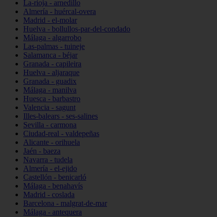
La-rioja - arnedillo
Almería - huércal-overa
Madrid - el-molar
Huelva - bollullos-par-del-condado
Málaga - algarrobo
Las-palmas - tuineje
Salamanca - béjar
Granada - capileira
Huelva - aljaraque
Granada - guadix
Málaga - manilva
Huesca - barbastro
Valencia - sagunt
Illes-balears - ses-salines
Sevilla - carmona
Ciudad-real - valdepeñas
Alicante - orihuela
Jaén - baeza
Navarra - tudela
Almería - el-ejido
Castellón - benicarló
Málaga - benahavís
Madrid - coslada
Barcelona - malgrat-de-mar
Málaga - antequera