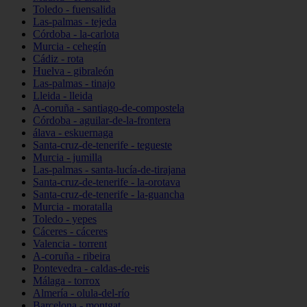
Toledo - fuensalida
Las-palmas - tejeda
Córdoba - la-carlota
Murcia - cehegín
Cádiz - rota
Huelva - gibraleón
Las-palmas - tinajo
Lleida - lleida
A-coruña - santiago-de-compostela
Córdoba - aguilar-de-la-frontera
álava - eskuernaga
Santa-cruz-de-tenerife - tegueste
Murcia - jumilla
Las-palmas - santa-lucía-de-tirajana
Santa-cruz-de-tenerife - la-orotava
Santa-cruz-de-tenerife - la-guancha
Murcia - moratalla
Toledo - yepes
Cáceres - cáceres
Valencia - torrent
A-coruña - ribeira
Pontevedra - caldas-de-reis
Málaga - torrox
Almería - olula-del-río
Barcelona - montgat