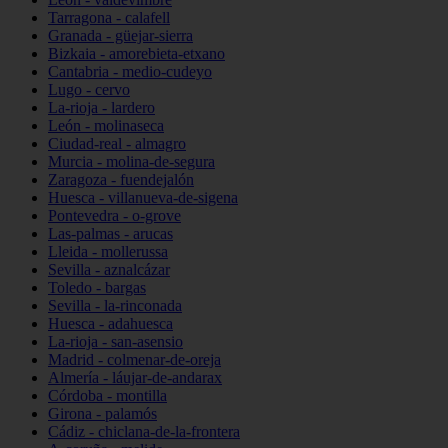
Tarragona - calafell
Granada - güejar-sierra
Bizkaia - amorebieta-etxano
Cantabria - medio-cudeyo
Lugo - cervo
La-rioja - lardero
León - molinaseca
Ciudad-real - almagro
Murcia - molina-de-segura
Zaragoza - fuendejalón
Huesca - villanueva-de-sigena
Pontevedra - o-grove
Las-palmas - arucas
Lleida - mollerussa
Sevilla - aznalcázar
Toledo - bargas
Sevilla - la-rinconada
Huesca - adahuesca
La-rioja - san-asensio
Madrid - colmenar-de-oreja
Almería - láujar-de-andarax
Córdoba - montilla
Girona - palamós
Cádiz - chiclana-de-la-frontera