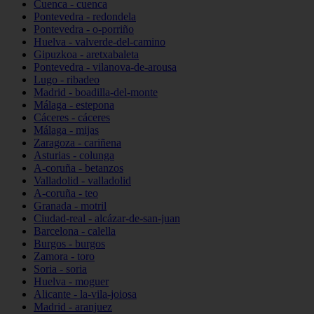
Cuenca - cuenca
Pontevedra - redondela
Pontevedra - o-porriño
Huelva - valverde-del-camino
Gipuzkoa - aretxabaleta
Pontevedra - vilanova-de-arousa
Lugo - ribadeo
Madrid - boadilla-del-monte
Málaga - estepona
Cáceres - cáceres
Málaga - mijas
Zaragoza - cariñena
Asturias - colunga
A-coruña - betanzos
Valladolid - valladolid
A-coruña - teo
Granada - motril
Ciudad-real - alcázar-de-san-juan
Barcelona - calella
Burgos - burgos
Zamora - toro
Soria - soria
Huelva - moguer
Alicante - la-vila-joiosa
Madrid - aranjuez