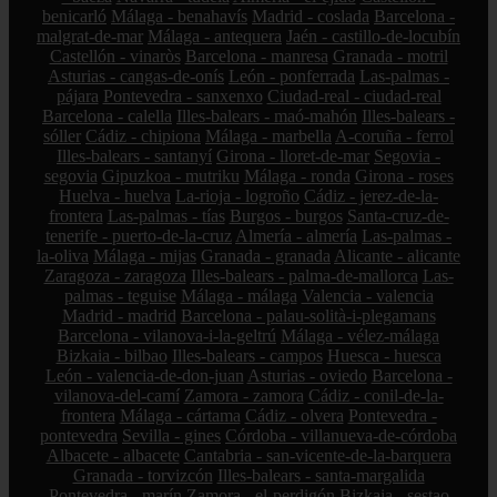
benicarló
Málaga - benahavís
Madrid - coslada
Barcelona -
malgrat-de-mar
Málaga - antequera
Jaén - castillo-de-locubín
Castellón - vinaròs
Barcelona - manresa
Granada - motril
Asturias - cangas-de-onís
León - ponferrada
Las-palmas -
pájara
Pontevedra - sanxenxo
Ciudad-real - ciudad-real
Barcelona - calella
Illes-balears - maó-mahón
Illes-balears -
sóller
Cádiz - chipiona
Málaga - marbella
A-coruña - ferrol
Illes-balears - santanyí
Girona - lloret-de-mar
Segovia -
segovia
Gipuzkoa - mutriku
Málaga - ronda
Girona - roses
Huelva - huelva
La-rioja - logroño
Cádiz - jerez-de-la-
frontera
Las-palmas - tías
Burgos - burgos
Santa-cruz-de-
tenerife - puerto-de-la-cruz
Almería - almería
Las-palmas -
la-oliva
Málaga - mijas
Granada - granada
Alicante - alicante
Zaragoza - zaragoza
Illes-balears - palma-de-mallorca
Las-
palmas - teguise
Málaga - málaga
Valencia - valencia
Madrid - madrid
Barcelona - palau-solità-i-plegamans
Barcelona - vilanova-i-la-geltrú
Málaga - vélez-málaga
Bizkaia - bilbao
Illes-balears - campos
Huesca - huesca
León - valencia-de-don-juan
Asturias - oviedo
Barcelona -
vilanova-del-camí
Zamora - zamora
Cádiz - conil-de-la-
frontera
Málaga - cártama
Cádiz - olvera
Pontevedra -
pontevedra
Sevilla - gines
Córdoba - villanueva-de-córdoba
Albacete - albacete
Cantabria - san-vicente-de-la-barquera
Granada - torvizcón
Illes-balears - santa-margalida
Pontevedra - marín
Zamora - el-perdigón
Bizkaia - sestao