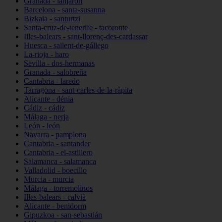
Granada - lanjarón
Barcelona - santa-susanna
Bizkaia - santurtzi
Santa-cruz-de-tenerife - tacoronte
Illes-balears - sant-llorenç-des-cardassar
Huesca - sallent-de-gállego
La-rioja - haro
Sevilla - dos-hermanas
Granada - salobreña
Cantabria - laredo
Tarragona - sant-carles-de-la-ràpita
Alicante - dénia
Cádiz - cádiz
Málaga - nerja
León - león
Navarra - pamplona
Cantabria - santander
Cantabria - el-astillero
Salamanca - salamanca
Valladolid - boecillo
Murcia - murcia
Málaga - torremolinos
Illes-balears - calvià
Alicante - benidorm
Gipuzkoa - san-sebastián