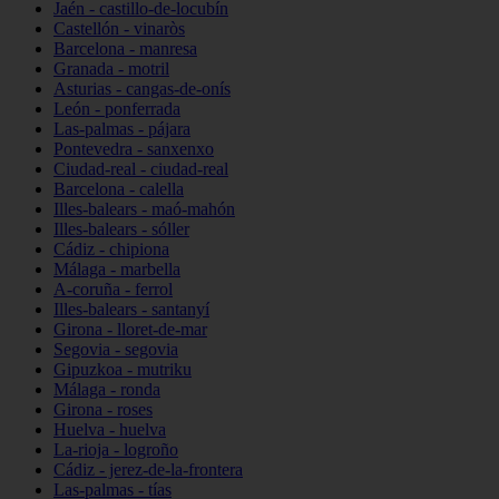
Jaén - castillo-de-locubín
Castellón - vinaròs
Barcelona - manresa
Granada - motril
Asturias - cangas-de-onís
León - ponferrada
Las-palmas - pájara
Pontevedra - sanxenxo
Ciudad-real - ciudad-real
Barcelona - calella
Illes-balears - maó-mahón
Illes-balears - sóller
Cádiz - chipiona
Málaga - marbella
A-coruña - ferrol
Illes-balears - santanyí
Girona - lloret-de-mar
Segovia - segovia
Gipuzkoa - mutriku
Málaga - ronda
Girona - roses
Huelva - huelva
La-rioja - logroño
Cádiz - jerez-de-la-frontera
Las-palmas - tías