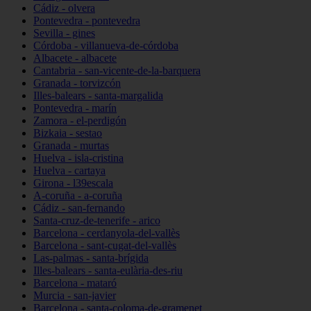
Cádiz - olvera
Pontevedra - pontevedra
Sevilla - gines
Córdoba - villanueva-de-córdoba
Albacete - albacete
Cantabria - san-vicente-de-la-barquera
Granada - torvizcón
Illes-balears - santa-margalida
Pontevedra - marín
Zamora - el-perdigón
Bizkaia - sestao
Granada - murtas
Huelva - isla-cristina
Huelva - cartaya
Girona - l39escala
A-coruña - a-coruña
Cádiz - san-fernando
Santa-cruz-de-tenerife - arico
Barcelona - cerdanyola-del-vallès
Barcelona - sant-cugat-del-vallès
Las-palmas - santa-brígida
Illes-balears - santa-eulària-des-riu
Barcelona - mataró
Murcia - san-javier
Barcelona - santa-coloma-de-gramenet