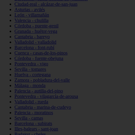
Ciudad-real - alcázar-de-san-juan
Asturias - avilés
León - villamañán
Valencia - chulilla
Córdoba - puente-genil
Granada - huétor-vega
Cantabria - bareyo
Valladolid - valladolid
Barcelona - font-rubí
Cuenca - casas-de-los-pinos
Córdoba - fuente-obejuna
Pontevedra - vigo
Sevilla - tomares
Huelva - cortegana
Zamora - pobladura-del-valle
Málaga - monda
Palencia - autilla-del-pino
Pontevedra - vilagarcía-de-arousa
Valladolid - rueda
Cantabria - marina-de-cudeyo
Palencia - moratinos
Sevilla - camas
Barcelona - subirats
Illes-balears - sant-joan
Badajoz - cheles