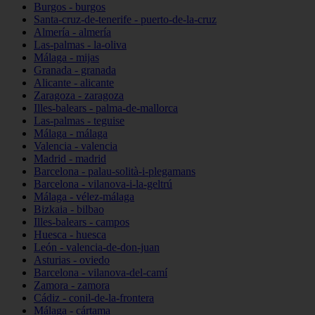
Burgos - burgos
Santa-cruz-de-tenerife - puerto-de-la-cruz
Almería - almería
Las-palmas - la-oliva
Málaga - mijas
Granada - granada
Alicante - alicante
Zaragoza - zaragoza
Illes-balears - palma-de-mallorca
Las-palmas - teguise
Málaga - málaga
Valencia - valencia
Madrid - madrid
Barcelona - palau-solità-i-plegamans
Barcelona - vilanova-i-la-geltrú
Málaga - vélez-málaga
Bizkaia - bilbao
Illes-balears - campos
Huesca - huesca
León - valencia-de-don-juan
Asturias - oviedo
Barcelona - vilanova-del-camí
Zamora - zamora
Cádiz - conil-de-la-frontera
Málaga - cártama