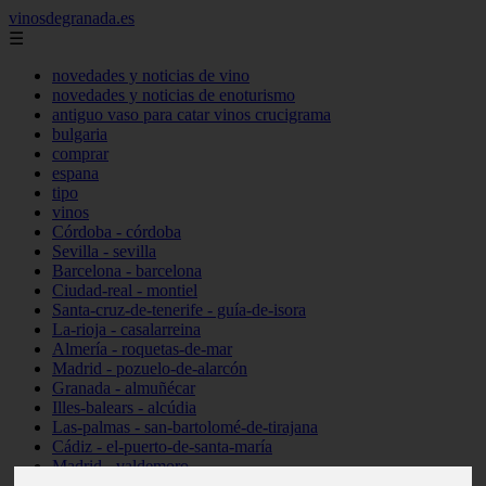
vinosdegranada.es
☰
novedades y noticias de vino
novedades y noticias de enoturismo
antiguo vaso para catar vinos crucigrama
bulgaria
comprar
espana
tipo
vinos
Córdoba - córdoba
Sevilla - sevilla
Barcelona - barcelona
Ciudad-real - montiel
Santa-cruz-de-tenerife - guía-de-isora
La-rioja - casalarreina
Almería - roquetas-de-mar
Madrid - pozuelo-de-alarcón
Granada - almuñécar
Illes-balears - alcúdia
Las-palmas - san-bartolomé-de-tirajana
Cádiz - el-puerto-de-santa-maría
Madrid - valdemoro
Granada - pulianas