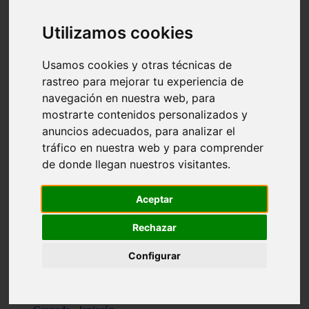
Santa-cruz-de-tenerife - los-llanos-de-aridane
Cantabria - suances
Utilizamos cookies
Sevilla - bormujos
Granada - monachil
Málaga - júzcar
Usamos cookies y otras técnicas de
Huesca - isábena
rastreo para mejorar tu experiencia de
Huesca - alquézar
navegación en nuestra web, para
Huesca - castejón-de-sos
Lleida - alt-àneu
mostrarte contenidos personalizados y
Sevilla - marinaleda
anuncios adecuados, para analizar el
Córdoba - almedinilla
tráfico en nuestra web y para comprender
Navarra - zangoza
Cantabria - arenas-de-iguña
de donde llegan nuestros visitantes.
Barcelona - la-pobla-de-lillet
Murcia - cartagena
Las-palmas - yaiza
Aceptar
Madrid - nuevo-baztán
Sevilla - arahal
Rechazar
Málaga - istán
Valladolid - fuensaldaña
Configurar
Sevilla - salteras
Huesca - biescas
Granada - pampaneira
La-rioja - ezcaray