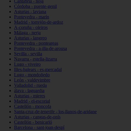
Cantabria - noja
Córdoba - puente-genil
Asturias - laviana
Pontevedra - marín
Madrid - torrejón-de-ardoz
A-coruña - oleiros
Málaga - nerja
Asturias - langreo
Pontevedra - ponteareas
Pontevedra - a-illa-de-arousa
Sevilla - sevilla
Navarra - estella-lizarra
Lugo - viveiro
Illes-balears - es-mercadal
Lugo - mondoñedo
León - valdevimbre
Valladolid - rueda
álava - laguardia
Asturias - mieres
Madrid - el-escorial
Castellón - moncofa
Santa-cruz-de-tenerife - los-llanos-de-aridane
Asturias - cangas-de-onís
Castellón - benicarló
Barcelona - sant-joan-despí