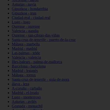
Asturias - navia
Gipuzkoa - hondarribia
Gipuzkoa - irun
Ciudad-real - ciudad-real
Lugo - lugo
Ourense - ourense
Valencia - gandia
Ourense - san-cibrao-das-viñas
Santa-cruz-de-tenerife - puerto-de-la-cruz
Málaga - marbella
Madrid - madrid
Las-palmas - telde
Valencia - valencia
Illes-balears - palma-de-mallorca
Barcelona - barcelona
Madrid - leganés
Málaga - torrox
Santa-cruz-de-tenerife - guía-de-isora
álava - leza
A-coruña - carballo
Madrid - el-boalo
Lugo - monterroso
Asturias - avilés
Granada - monachil