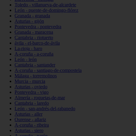
Toledo - villanueva-de-alcardete
León - puente-de-domingo-flórez
Granada - granada
Asturias - gijón
Pontevedra - pontevedra
Granada - maracena
Cantabria - riotuerto
ávila - el-barco-de-ávila
La-rioja - haro
A-coruña - a-coruña
León - león
Cantabria - santander
A-coruña - santiago-de-compostela
Málaga - torremolinos
Murcia - murcia
Asturias - oviedo
Pontevedra - vigo
Almería - roquetas-de-mar
Cantabria - laredo
León - san-andrés-del-rabanedo
Asturias - aller
Ourense - allariz
A-coruña - ribeira
Asturias - siero
A-coruña - narón