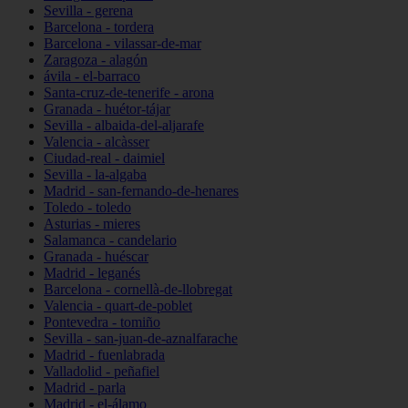
Sevilla - gerena
Barcelona - tordera
Barcelona - vilassar-de-mar
Zaragoza - alagón
ávila - el-barraco
Santa-cruz-de-tenerife - arona
Granada - huétor-tájar
Sevilla - albaida-del-aljarafe
Valencia - alcàsser
Ciudad-real - daimiel
Sevilla - la-algaba
Madrid - san-fernando-de-henares
Toledo - toledo
Asturias - mieres
Salamanca - candelario
Granada - huéscar
Madrid - leganés
Barcelona - cornellà-de-llobregat
Valencia - quart-de-poblet
Pontevedra - tomiño
Sevilla - san-juan-de-aznalfarache
Madrid - fuenlabrada
Valladolid - peñafiel
Madrid - parla
Madrid - el-álamo