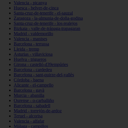
Valencia - picanya
Huesca - belver-de-cinca
Santa-cruz-de-tenerife - el-sauzal
Zaragoza - la-almunia-de-doña-godina
Santa-cruz-de-tenerife - los-realejos
Bizkaia - valle-de-trápaga-trapagaran
Madrid - valdemorillo
Valencia - manises
Barcelona - terrassa
Lleida - tremp
Asturias - villaviciosa
Huelva - trigueros
Girona - castelló-d39empúries
Barcelona - cardedeu
Barcelona - sant-quirze-del-vallès
Córdoba - baena
Alicante - el-campello
Barcelona - gavà
Murcia - abanilla
Ourense - o-carballiño
Barcelona - sabadell
Madrid - torrejón-de-ardoz
Teruel - alcorisa
Valencia - alfafar
Málaga - campillos