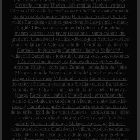
Granada - murtas
Huelva - isla-cristina
Huelva - cartaya
Girona - l39escala
A-coruña - a-coruña
Cádiz - san-fernando
Santa-cruz-de-tenerife - arico
Barcelona - cerdanyola-del-
vallès
Barcelona - sant-cugat-del-vallès
Las-palmas - santa-
brígida
Illes-balears - santa-eulària-des-riu
Barcelona -
mataró
Murcia - san-javier
Barcelona - santa-coloma-de-
gramenet
Ciudad-real - alcázar-de-san-juan
Asturias - avilés
León - villamañán
Valencia - chulilla
Córdoba - puente-genil
Granada - huétor-vega
Cantabria - bareyo
Valladolid -
valladolid
Barcelona - font-rubí
Cuenca - casas-de-los-pinos
Córdoba - fuente-obejuna
Pontevedra - vigo
Sevilla -
tomares
Huelva - cortegana
Zamora - pobladura-del-valle
Málaga - monda
Palencia - autilla-del-pino
Pontevedra -
vilagarcía-de-arousa
Valladolid - rueda
Cantabria - marina-
de-cudeyo
Palencia - moratinos
Sevilla - camas
Barcelona -
subirats
Illes-balears - sant-joan
Badajoz - cheles
Huelva -
jabugo
Barcelona - cabrils
Ciudad-real - almodóvar-del-
campo
Illes-balears - capdepera
Alicante - sant-vicent-del-
raspeig
Cantabria - potes
álava - vitoria-gasteiz
Santa-cruz-
de-tenerife - icod-de-los-vinos
Almería - adra
Asturias - siero
La-rioja - cuzcurrita-de-río-tirón
Girona - sant-feliu-de-
guíxols
Valencia - alboraya
Málaga - sayalonga
Murcia -
caravaca-de-la-cruz
Ciudad-real - villanueva-de-los-infantes
Alicante - villena
Santa-cruz-de-tenerife - san-miguel-de-