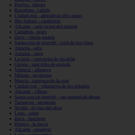
Huelva - jabugo
Barcelona - cabrils
Ciudad-real - almodóvar-del-campo
Illes-balears - capdepera
Alicante - sant-vicent-del-raspeig
Cantabria - potes
álava - vitoria-gasteiz
Santa-cruz-de-tenerife - icod-de-los-vinos
Almería - adra
Asturias - siero
La-rioja - cuzcurrita-de-río-tirón
Girona - sant-feliu-de-guíxols
Valencia - alboraya
Málaga - sayalonga
Murcia - caravaca-de-la-cruz
Ciudad-real - villanueva-de-los-infantes
Alicante - villena
Santa-cruz-de-tenerife - san-miguel-de-abona
Tarragona - tarragona
Sevilla - el-viso-del-alcor
Lugo - sober
álava - lantziego
Huesca - la-fueva
Alicante - monòver
León - valdevimbre