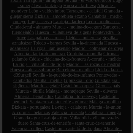
abona
Tarragona - tarragona
Sevilla - el-viso-del-alcor
Lugo
- sober
álava - lantziego
Huesca - la-fueva
Alicante -
monòver
León - valdevimbre
Tarragona - calafell
Granada -
güejar-sierra
Bizkaia - amorebieta-etxano
Cantabria - medio-
cudeyo
Lugo - cervo
La-rioja - lardero
León - molinaseca
Ciudad-real - almagro
Murcia - molina-de-segura
Zaragoza -
fuendejalón
Huesca - villanueva-de-sigena
Pontevedra - o-
grove
Las-palmas - arucas
Lleida - mollerussa
Sevilla -
aznalcázar
Toledo - bargas
Sevilla - la-rinconada
Huesca -
adahuesca
La-rioja - san-asensio
Madrid - colmenar-de-oreja
Almería - láujar-de-andarax
Córdoba - montilla
Girona -
palamós
Cádiz - chiclana-de-la-frontera
A-coruña - melide
La-rioja - villalobar-de-rioja
Madrid - las-rozas-de-madrid
Huesca - aínsa-sobrarbe
Barcelona - manlleu
Lleida - la-seu-
d39urgell
Sevilla - la-puebla-de-los-infantes
Pontevedra -
cambados
Melilla - melilla
Gipuzkoa - orio
Guadalajara -
sigüenza
Madrid - getafe
Castellón - orpesa
Girona - pals
Murcia - librilla
Málaga - montejaque
Sevilla - olivares
Almería - benahadux
Cantabria - torrelavega
Castellón -
benlloch
Santa-cruz-de-tenerife - güímar
Málaga - mollina
Bizkaia - portugalete
La-rioja - calahorra
Murcia - la-unión
A-coruña - betanzos
Valencia - mislata
Cantabria - miengo
Granada - gor
La-rioja - tirgo
Valladolid - villanueva-de-
duero
Santa-cruz-de-tenerife - santa-cruz-de-tenerife
Valencia - cullera
Castellón - castelló-de-la-plana
Alicante -