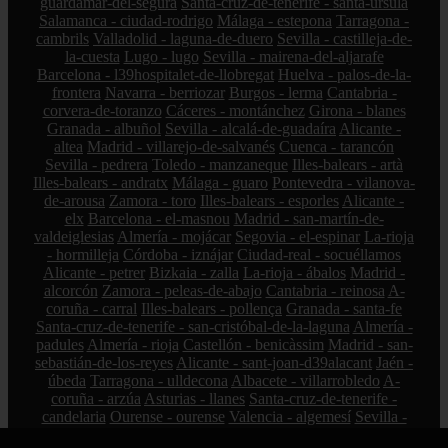
guardamar-del-segura
Santa-cruz-de-tenerife - santa-úrsula
Salamanca - ciudad-rodrigo
Málaga - estepona
Tarragona -
cambrils
Valladolid - laguna-de-duero
Sevilla - castilleja-de-
la-cuesta
Lugo - lugo
Sevilla - mairena-del-aljarafe
Barcelona - l39hospitalet-de-llobregat
Huelva - palos-de-la-
frontera
Navarra - berriozar
Burgos - lerma
Cantabria -
corvera-de-toranzo
Cáceres - montánchez
Girona - blanes
Granada - albuñol
Sevilla - alcalá-de-guadaíra
Alicante -
altea
Madrid - villarejo-de-salvanés
Cuenca - tarancón
Sevilla - pedrera
Toledo - manzaneque
Illes-balears - artà
Illes-balears - andratx
Málaga - guaro
Pontevedra - vilanova-
de-arousa
Zamora - toro
Illes-balears - esporles
Alicante -
elx
Barcelona - el-masnou
Madrid - san-martín-de-
valdeiglesias
Almería - mojácar
Segovia - el-espinar
La-rioja
- hormilleja
Córdoba - iznájar
Ciudad-real - socuéllamos
Alicante - petrer
Bizkaia - zalla
La-rioja - ábalos
Madrid -
alcorcón
Zamora - peleas-de-abajo
Cantabria - reinosa
A-
coruña - carral
Illes-balears - pollença
Granada - santa-fe
Santa-cruz-de-tenerife - san-cristóbal-de-la-laguna
Almería -
padules
Almería - rioja
Castellón - benicàssim
Madrid - san-
sebastián-de-los-reyes
Alicante - sant-joan-d39alacant
Jaén -
úbeda
Tarragona - ulldecona
Albacete - villarrobledo
A-
coruña - arzúa
Asturias - llanes
Santa-cruz-de-tenerife -
candelaria
Ourense - ourense
Valencia - algemesí
Sevilla -
badolatosa
Las-palmas - mogán
Huelva - almonte
Albacete -