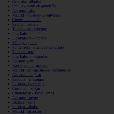
Granada - albuñol
Sevilla - alcalá-de-guadaíra
Alicante - altea
Madrid - villarejo-de-salvanés
Cuenca - tarancón
Sevilla - pedrera
Toledo - manzaneque
Illes-balears - artà
Illes-balears - andratx
Málaga - guaro
Pontevedra - vilanova-de-arousa
Zamora - toro
Illes-balears - esporles
Alicante - elx
Barcelona - el-masnou
Madrid - san-martín-de-valdeiglesias
Almería - mojácar
Segovia - el-espinar
La-rioja - hormilleja
Córdoba - iznájar
Ciudad-real - socuéllamos
Alicante - petrer
Bizkaia - zalla
La-rioja - ábalos
Madrid - alcorcón