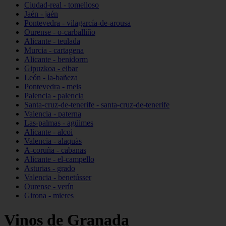
Ciudad-real - tomelloso
Jaén - jaén
Pontevedra - vilagarcía-de-arousa
Ourense - o-carballiño
Alicante - teulada
Murcia - cartagena
Alicante - benidorm
Gipuzkoa - eibar
León - la-bañeza
Pontevedra - meis
Palencia - palencia
Santa-cruz-de-tenerife - santa-cruz-de-tenerife
Valencia - paterna
Las-palmas - agüimes
Alicante - alcoi
Valencia - alaquàs
A-coruña - cabanas
Alicante - el-campello
Asturias - grado
Valencia - benetússer
Ourense - verín
Girona - mieres
Vinos de Granada