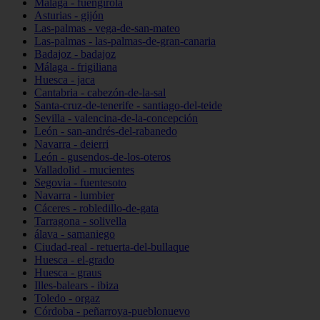
Málaga - fuengirola
Asturias - gijón
Las-palmas - vega-de-san-mateo
Las-palmas - las-palmas-de-gran-canaria
Badajoz - badajoz
Málaga - frigiliana
Huesca - jaca
Cantabria - cabezón-de-la-sal
Santa-cruz-de-tenerife - santiago-del-teide
Sevilla - valencina-de-la-concepción
León - san-andrés-del-rabanedo
Navarra - deierri
León - gusendos-de-los-oteros
Valladolid - mucientes
Segovia - fuentesoto
Navarra - lumbier
Cáceres - robledillo-de-gata
Tarragona - solivella
álava - samaniego
Ciudad-real - retuerta-del-bullaque
Huesca - el-grado
Huesca - graus
Illes-balears - ibiza
Toledo - orgaz
Córdoba - peñarroya-pueblonuevo