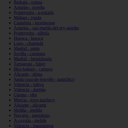
Bizkaia - ermua
Asturias - noreña
Pontevedra - a-estrada
Málaga - ronda
Cantabria - torrelavega
Asturias - san-martín-del-rey-aurelio
Pontevedra - silleda
Huesca - huesca
Lugo - chantada
Madrid - pinto
Sevilla - carmona
Madrid - fuenlabrada
Tarragona - falset
Illes-balears - campos
Alicante - dénia
Santa-cruz-de-tenerife - garachico
Valencia - xàtiva
Valencia - daimús
Girona - olot
Murcia - torre-pacheco
Alicante - alicante
Melilla - melilla
Navarra - pamplona
A-coruña - melide
Valencia - massanassa