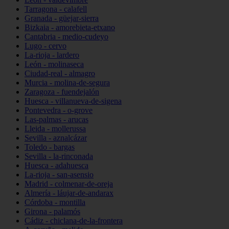
Tarragona - calafell
Granada - güejar-sierra
Bizkaia - amorebieta-etxano
Cantabria - medio-cudeyo
Lugo - cervo
La-rioja - lardero
León - molinaseca
Ciudad-real - almagro
Murcia - molina-de-segura
Zaragoza - fuendejalón
Huesca - villanueva-de-sigena
Pontevedra - o-grove
Las-palmas - arucas
Lleida - mollerussa
Sevilla - aznalcázar
Toledo - bargas
Sevilla - la-rinconada
Huesca - adahuesca
La-rioja - san-asensio
Madrid - colmenar-de-oreja
Almería - láujar-de-andarax
Córdoba - montilla
Girona - palamós
Cádiz - chiclana-de-la-frontera