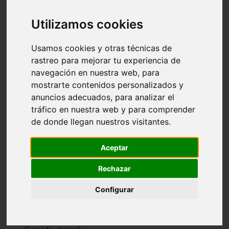
Santa-cruz-de-tenerife - los-llanos-de-aridane
Cantabria - suances
Utilizamos cookies
Sevilla - bormujos
Granada - monachil
Málaga - júzcar
Usamos cookies y otras técnicas de
Huesca - isábena
rastreo para mejorar tu experiencia de
Huesca - alquézar
navegación en nuestra web, para
Huesca - castejón-de-sos
Lleida - alt-àneu
mostrarte contenidos personalizados y
Sevilla - marinaleda
anuncios adecuados, para analizar el
Córdoba - almedinilla
tráfico en nuestra web y para comprender
Navarra - zangoza
Cantabria - arenas-de-iguña
de donde llegan nuestros visitantes.
Barcelona - la-pobla-de-lillet
Murcia - cartagena
Las-palmas - yaiza
Aceptar
Madrid - nuevo-baztán
Sevilla - arahal
Rechazar
Málaga - istán
Valladolid - fuensaldaña
Configurar
Sevilla - salteras
Huesca - biescas
Granada - pampaneira
La-rioja - ezcaray