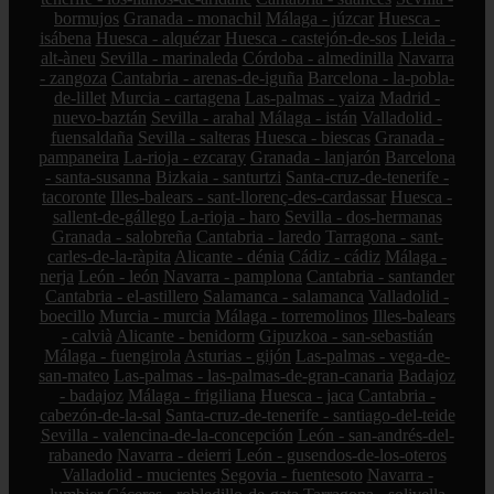
bormujos
Granada - monachil
Málaga - júzcar
Huesca -
isábena
Huesca - alquézar
Huesca - castejón-de-sos
Lleida -
alt-àneu
Sevilla - marinaleda
Córdoba - almedinilla
Navarra
- zangoza
Cantabria - arenas-de-iguña
Barcelona - la-pobla-
de-lillet
Murcia - cartagena
Las-palmas - yaiza
Madrid -
nuevo-baztán
Sevilla - arahal
Málaga - istán
Valladolid -
fuensaldaña
Sevilla - salteras
Huesca - biescas
Granada -
pampaneira
La-rioja - ezcaray
Granada - lanjarón
Barcelona
- santa-susanna
Bizkaia - santurtzi
Santa-cruz-de-tenerife -
tacoronte
Illes-balears - sant-llorenç-des-cardassar
Huesca -
sallent-de-gállego
La-rioja - haro
Sevilla - dos-hermanas
Granada - salobreña
Cantabria - laredo
Tarragona - sant-
carles-de-la-ràpita
Alicante - dénia
Cádiz - cádiz
Málaga -
nerja
León - león
Navarra - pamplona
Cantabria - santander
Cantabria - el-astillero
Salamanca - salamanca
Valladolid -
boecillo
Murcia - murcia
Málaga - torremolinos
Illes-balears
- calvià
Alicante - benidorm
Gipuzkoa - san-sebastián
Málaga - fuengirola
Asturias - gijón
Las-palmas - vega-de-
san-mateo
Las-palmas - las-palmas-de-gran-canaria
Badajoz
- badajoz
Málaga - frigiliana
Huesca - jaca
Cantabria -
cabezón-de-la-sal
Santa-cruz-de-tenerife - santiago-del-teide
Sevilla - valencina-de-la-concepción
León - san-andrés-del-
rabanedo
Navarra - deierri
León - gusendos-de-los-oteros
Valladolid - mucientes
Segovia - fuentesoto
Navarra -