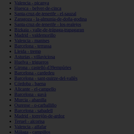
Valencia - picanya
Huesca - belver-de-cinca
Santa-cruz-de-tenerife - el-sauzal
Zaragoza - la-almunia-de-doña-godina
Santa-cruz-de-tenerife - los-realejos
Bizkaia - valle-de-trápaga-trapagaran
Madrid - valdemorillo
Valencia - manises
Barcelona - terrassa
Lleida - tremp
Asturias - villaviciosa
Huelva - trigueros
Girona - castelló-d39empúries
Barcelona - cardedeu
Barcelona - sant-quirze-del-vallès
Córdoba - baena
Alicante - el-campello
Barcelona - gavà
Murcia - abanilla
Ourense - o-carballiño
Barcelona - sabadell
Madrid - torrejón-de-ardoz
Teruel - alcorisa
Valencia - alfafar
Málaga - campillos