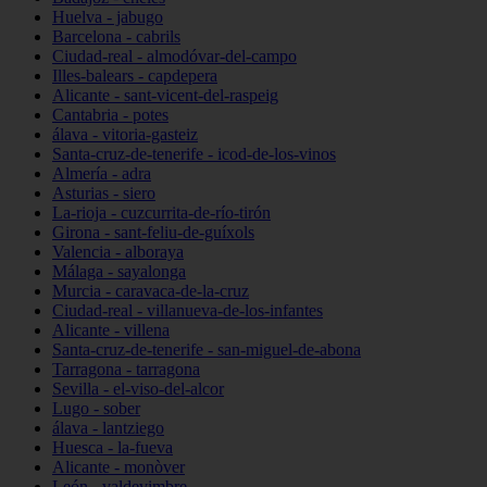
Huelva - jabugo
Barcelona - cabrils
Ciudad-real - almodóvar-del-campo
Illes-balears - capdepera
Alicante - sant-vicent-del-raspeig
Cantabria - potes
álava - vitoria-gasteiz
Santa-cruz-de-tenerife - icod-de-los-vinos
Almería - adra
Asturias - siero
La-rioja - cuzcurrita-de-río-tirón
Girona - sant-feliu-de-guíxols
Valencia - alboraya
Málaga - sayalonga
Murcia - caravaca-de-la-cruz
Ciudad-real - villanueva-de-los-infantes
Alicante - villena
Santa-cruz-de-tenerife - san-miguel-de-abona
Tarragona - tarragona
Sevilla - el-viso-del-alcor
Lugo - sober
álava - lantziego
Huesca - la-fueva
Alicante - monòver
León - valdevimbre