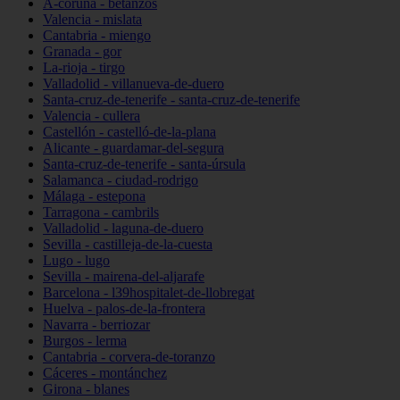
A-coruña - betanzos
Valencia - mislata
Cantabria - miengo
Granada - gor
La-rioja - tirgo
Valladolid - villanueva-de-duero
Santa-cruz-de-tenerife - santa-cruz-de-tenerife
Valencia - cullera
Castellón - castelló-de-la-plana
Alicante - guardamar-del-segura
Santa-cruz-de-tenerife - santa-úrsula
Salamanca - ciudad-rodrigo
Málaga - estepona
Tarragona - cambrils
Valladolid - laguna-de-duero
Sevilla - castilleja-de-la-cuesta
Lugo - lugo
Sevilla - mairena-del-aljarafe
Barcelona - l39hospitalet-de-llobregat
Huelva - palos-de-la-frontera
Navarra - berriozar
Burgos - lerma
Cantabria - corvera-de-toranzo
Cáceres - montánchez
Girona - blanes