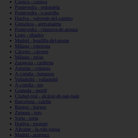
Cuenca - cuenca
Pontevedra - redondela
Pontevedra - o-porriño
Huelva - valverde-del-camino
Gipuzkoa - aretxabaleta
Pontevedra - vilanova-de-arousa
Lugo - ribadeo
Madrid - boadilla-del-monte
Málaga - estepona
Cáceres - cáceres
Málaga - mijas
Zaragoza - cariñena
Asturias - colunga
A-coruña - betanzos
Valladolid - valladolid
A-coruña - teo
Granada - motril
Ciudad-real - alcázar-de-san-juan
Barcelona - calella
Burgos - burgos
Zamora - toro
Soria - soria
Huelva - moguer
Alicante - la-vila-joiosa
Madrid - aranjuez