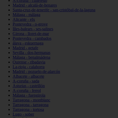
A-coruña - culleredo
Madrid - alcalá-de-henares
Santa-cruz-de-tenerife - san-cristóbal-de-la-laguna
Málaga - málaga
Alicante - elx
Pontevedra - o-grove
Illes-balears - ses-salines
Girona - lloret-de-mar
Pontevedra - cambados
álava - eskuernaga
Madrid - getafe
Sevilla - dos-hermanas
Málaga - benalmádena
Ourense - ribadavia
La-rioja - calahorra
Madrid - pozuelo-de-alarcón
Albacete - albacete
A-coruña - sada
Asturias - castrillón
A-coruña - ferrol
Málaga - fuengirola
Tarragona - montblanc
Tarragona - tarragona
Tarragona - tortosa
Lugo - sober