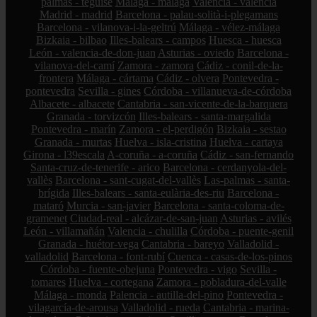
palmas - teguise
Málaga - málaga
Valencia - valencia
Madrid - madrid
Barcelona - palau-solità-i-plegamans
Barcelona - vilanova-i-la-geltrú
Málaga - vélez-málaga
Bizkaia - bilbao
Illes-balears - campos
Huesca - huesca
León - valencia-de-don-juan
Asturias - oviedo
Barcelona -
vilanova-del-camí
Zamora - zamora
Cádiz - conil-de-la-
frontera
Málaga - cártama
Cádiz - olvera
Pontevedra -
pontevedra
Sevilla - gines
Córdoba - villanueva-de-córdoba
Albacete - albacete
Cantabria - san-vicente-de-la-barquera
Granada - torvizcón
Illes-balears - santa-margalida
Pontevedra - marín
Zamora - el-perdigón
Bizkaia - sestao
Granada - murtas
Huelva - isla-cristina
Huelva - cartaya
Girona - l39escala
A-coruña - a-coruña
Cádiz - san-fernando
Santa-cruz-de-tenerife - arico
Barcelona - cerdanyola-del-
vallès
Barcelona - sant-cugat-del-vallès
Las-palmas - santa-
brígida
Illes-balears - santa-eulària-des-riu
Barcelona -
mataró
Murcia - san-javier
Barcelona - santa-coloma-de-
gramenet
Ciudad-real - alcázar-de-san-juan
Asturias - avilés
León - villamañán
Valencia - chulilla
Córdoba - puente-genil
Granada - huétor-vega
Cantabria - bareyo
Valladolid -
valladolid
Barcelona - font-rubí
Cuenca - casas-de-los-pinos
Córdoba - fuente-obejuna
Pontevedra - vigo
Sevilla -
tomares
Huelva - cortegana
Zamora - pobladura-del-valle
Málaga - monda
Palencia - autilla-del-pino
Pontevedra -
vilagarcía-de-arousa
Valladolid - rueda
Cantabria - marina-