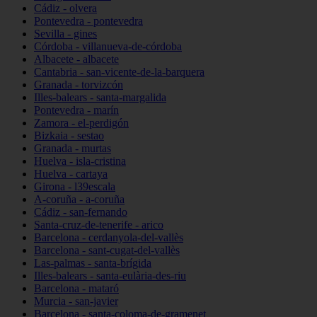
Cádiz - olvera
Pontevedra - pontevedra
Sevilla - gines
Córdoba - villanueva-de-córdoba
Albacete - albacete
Cantabria - san-vicente-de-la-barquera
Granada - torvizcón
Illes-balears - santa-margalida
Pontevedra - marín
Zamora - el-perdigón
Bizkaia - sestao
Granada - murtas
Huelva - isla-cristina
Huelva - cartaya
Girona - l39escala
A-coruña - a-coruña
Cádiz - san-fernando
Santa-cruz-de-tenerife - arico
Barcelona - cerdanyola-del-vallès
Barcelona - sant-cugat-del-vallès
Las-palmas - santa-brígida
Illes-balears - santa-eulària-des-riu
Barcelona - mataró
Murcia - san-javier
Barcelona - santa-coloma-de-gramenet