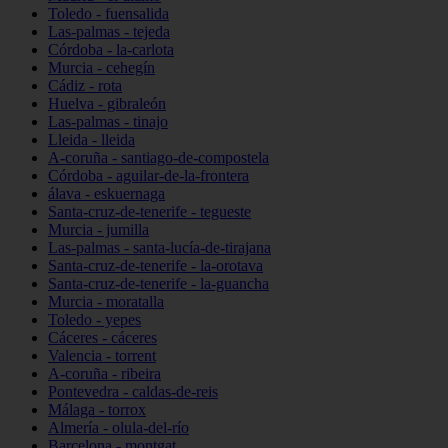
Toledo - fuensalida
Las-palmas - tejeda
Córdoba - la-carlota
Murcia - cehegín
Cádiz - rota
Huelva - gibraleón
Las-palmas - tinajo
Lleida - lleida
A-coruña - santiago-de-compostela
Córdoba - aguilar-de-la-frontera
álava - eskuernaga
Santa-cruz-de-tenerife - tegueste
Murcia - jumilla
Las-palmas - santa-lucía-de-tirajana
Santa-cruz-de-tenerife - la-orotava
Santa-cruz-de-tenerife - la-guancha
Murcia - moratalla
Toledo - yepes
Cáceres - cáceres
Valencia - torrent
A-coruña - ribeira
Pontevedra - caldas-de-reis
Málaga - torrox
Almería - olula-del-río
Barcelona - montgat