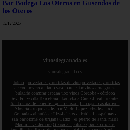
Bar Bodega Los Oteros en Gusendos de
los Oteros
12/12/2025
vinosdegranada.es
vinosdegranada.es
Inicio
novedades y noticias de vino
novedades y noticias
de enoturismo
antiguo vaso para catar vinos crucigrama
bulgaria
comprar
espana
tipo
vinos
Córdoba - córdoba
Sevilla - sevilla
Barcelona - barcelona
Ciudad-real - montiel
Santa-cruz-de-tenerife - guía-de-isora
La-rioja - casalarreina
Almería - roquetas-de-mar
Madrid - pozuelo-de-alarcón
Granada - almuñécar
Illes-balears - alcúdia
Las-palmas -
san-bartolomé-de-tirajana
Cádiz - el-puerto-de-santa-maría
Madrid - valdemoro
Granada - pulianas
Santa-cruz-de-
tenerife - los-llanos-de-aridane
Cantabria - suances
Sevilla -