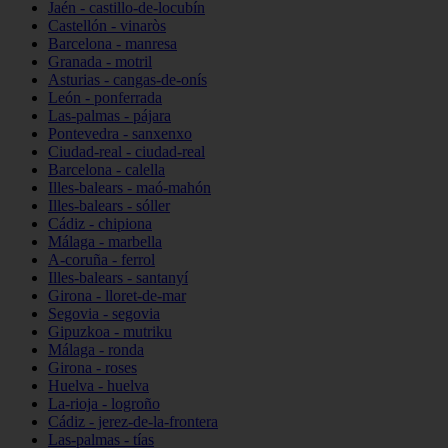
Jaén - castillo-de-locubín
Castellón - vinaròs
Barcelona - manresa
Granada - motril
Asturias - cangas-de-onís
León - ponferrada
Las-palmas - pájara
Pontevedra - sanxenxo
Ciudad-real - ciudad-real
Barcelona - calella
Illes-balears - maó-mahón
Illes-balears - sóller
Cádiz - chipiona
Málaga - marbella
A-coruña - ferrol
Illes-balears - santanyí
Girona - lloret-de-mar
Segovia - segovia
Gipuzkoa - mutriku
Málaga - ronda
Girona - roses
Huelva - huelva
La-rioja - logroño
Cádiz - jerez-de-la-frontera
Las-palmas - tías