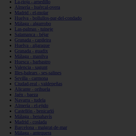
La-rioja - arnedillo
Almería - huércal-overa
Madrid - el-molar
Huelva - bollullos-par-del-condado
Málaga - algarrobo
Las-palmas - tuineje
Salamanca - béjar
Granada - capileira
Huelva - aljaraque
Granada - guadix
Málaga - manilva
Huesca - barbastro
Valencia - sagunt
Illes-balears - ses-salines
Sevilla - carmona
Ciudad-real - valdepeñas
Alicante - orihuela
Jaén - baeza
Navarra - tudela
Almería - el-ejido
Castellón - benicarló
Málaga - benahavís
Madrid - coslada
Barcelona - malgrat-de-mar
Málaga - antequera