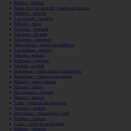
Burgos - burgos
Santa-cruz-de-tenerife - puerto-de-la-cruz
Almería - almería
Las-palmas - la-oliva
Málaga - mijas
Granada - granada
Alicante - alicante
Zaragoza - zaragoza
Illes-balears - palma-de-mallorca
Las-palmas - teguise
Málaga - málaga
Valencia - valencia
Madrid - madrid
Barcelona - palau-solità-i-plegamans
Barcelona - vilanova-i-la-geltrú
Málaga - vélez-málaga
Bizkaia - bilbao
Illes-balears - campos
Huesca - huesca
León - valencia-de-don-juan
Asturias - oviedo
Barcelona - vilanova-del-camí
Zamora - zamora
Cádiz - conil-de-la-frontera
Málaga - cártama