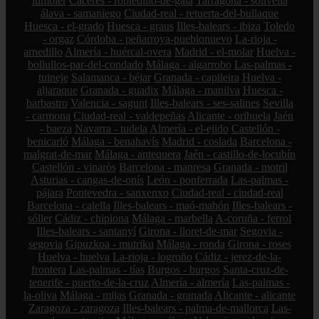
lumbier
Cáceres - robledillo-de-gata
Tarragona - solivella
álava - samaniego
Ciudad-real - retuerta-del-bullaque
Huesca - el-grado
Huesca - graus
Illes-balears - ibiza
Toledo
- orgaz
Córdoba - peñarroya-pueblonuevo
La-rioja -
arnedillo
Almería - huércal-overa
Madrid - el-molar
Huelva -
bollullos-par-del-condado
Málaga - algarrobo
Las-palmas -
tuineje
Salamanca - béjar
Granada - capileira
Huelva -
aljaraque
Granada - guadix
Málaga - manilva
Huesca -
barbastro
Valencia - sagunt
Illes-balears - ses-salines
Sevilla
- carmona
Ciudad-real - valdepeñas
Alicante - orihuela
Jaén
- baeza
Navarra - tudela
Almería - el-ejido
Castellón -
benicarló
Málaga - benahavís
Madrid - coslada
Barcelona -
malgrat-de-mar
Málaga - antequera
Jaén - castillo-de-locubín
Castellón - vinaròs
Barcelona - manresa
Granada - motril
Asturias - cangas-de-onís
León - ponferrada
Las-palmas -
pájara
Pontevedra - sanxenxo
Ciudad-real - ciudad-real
Barcelona - calella
Illes-balears - maó-mahón
Illes-balears -
sóller
Cádiz - chipiona
Málaga - marbella
A-coruña - ferrol
Illes-balears - santanyí
Girona - lloret-de-mar
Segovia -
segovia
Gipuzkoa - mutriku
Málaga - ronda
Girona - roses
Huelva - huelva
La-rioja - logroño
Cádiz - jerez-de-la-
frontera
Las-palmas - tías
Burgos - burgos
Santa-cruz-de-
tenerife - puerto-de-la-cruz
Almería - almería
Las-palmas -
la-oliva
Málaga - mijas
Granada - granada
Alicante - alicante
Zaragoza - zaragoza
Illes-balears - palma-de-mallorca
Las-