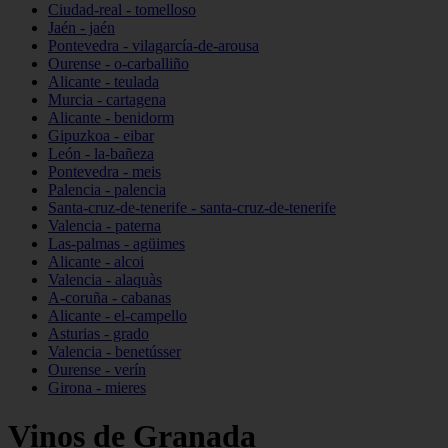
Ciudad-real - tomelloso
Jaén - jaén
Pontevedra - vilagarcía-de-arousa
Ourense - o-carballiño
Alicante - teulada
Murcia - cartagena
Alicante - benidorm
Gipuzkoa - eibar
León - la-bañeza
Pontevedra - meis
Palencia - palencia
Santa-cruz-de-tenerife - santa-cruz-de-tenerife
Valencia - paterna
Las-palmas - agüimes
Alicante - alcoi
Valencia - alaquàs
A-coruña - cabanas
Alicante - el-campello
Asturias - grado
Valencia - benetússer
Ourense - verín
Girona - mieres
Vinos de Granada