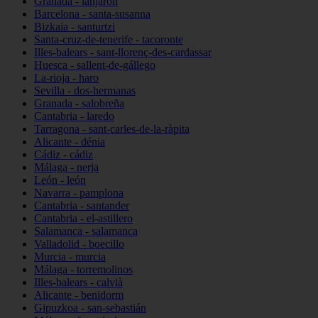
Granada - lanjarón
Barcelona - santa-susanna
Bizkaia - santurtzi
Santa-cruz-de-tenerife - tacoronte
Illes-balears - sant-llorenç-des-cardassar
Huesca - sallent-de-gállego
La-rioja - haro
Sevilla - dos-hermanas
Granada - salobreña
Cantabria - laredo
Tarragona - sant-carles-de-la-ràpita
Alicante - dénia
Cádiz - cádiz
Málaga - nerja
León - león
Navarra - pamplona
Cantabria - santander
Cantabria - el-astillero
Salamanca - salamanca
Valladolid - boecillo
Murcia - murcia
Málaga - torremolinos
Illes-balears - calvià
Alicante - benidorm
Gipuzkoa - san-sebastián