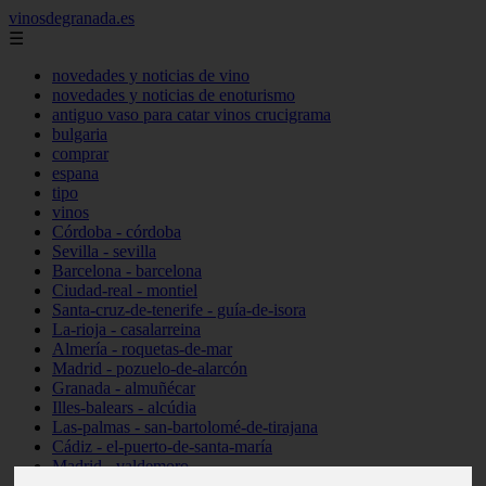
vinosdegranada.es
☰
novedades y noticias de vino
novedades y noticias de enoturismo
antiguo vaso para catar vinos crucigrama
bulgaria
comprar
espana
tipo
vinos
Córdoba - córdoba
Sevilla - sevilla
Barcelona - barcelona
Ciudad-real - montiel
Santa-cruz-de-tenerife - guía-de-isora
La-rioja - casalarreina
Almería - roquetas-de-mar
Madrid - pozuelo-de-alarcón
Granada - almuñécar
Illes-balears - alcúdia
Las-palmas - san-bartolomé-de-tirajana
Cádiz - el-puerto-de-santa-maría
Madrid - valdemoro
Granada - pulianas