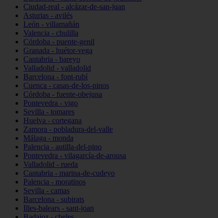
Ciudad-real - alcázar-de-san-juan
Asturias - avilés
León - villamañán
Valencia - chulilla
Córdoba - puente-genil
Granada - huétor-vega
Cantabria - bareyo
Valladolid - valladolid
Barcelona - font-rubí
Cuenca - casas-de-los-pinos
Córdoba - fuente-obejuna
Pontevedra - vigo
Sevilla - tomares
Huelva - cortegana
Zamora - pobladura-del-valle
Málaga - monda
Palencia - autilla-del-pino
Pontevedra - vilagarcía-de-arousa
Valladolid - rueda
Cantabria - marina-de-cudeyo
Palencia - moratinos
Sevilla - camas
Barcelona - subirats
Illes-balears - sant-joan
Badajoz - cheles