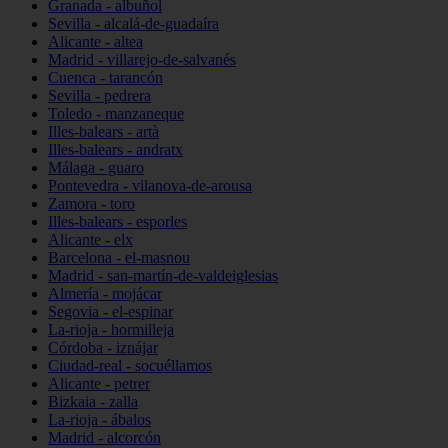
Granada - albuñol
Sevilla - alcalá-de-guadaíra
Alicante - altea
Madrid - villarejo-de-salvanés
Cuenca - tarancón
Sevilla - pedrera
Toledo - manzaneque
Illes-balears - artà
Illes-balears - andratx
Málaga - guaro
Pontevedra - vilanova-de-arousa
Zamora - toro
Illes-balears - esporles
Alicante - elx
Barcelona - el-masnou
Madrid - san-martín-de-valdeiglesias
Almería - mojácar
Segovia - el-espinar
La-rioja - hormilleja
Córdoba - iznájar
Ciudad-real - socuéllamos
Alicante - petrer
Bizkaia - zalla
La-rioja - ábalos
Madrid - alcorcón