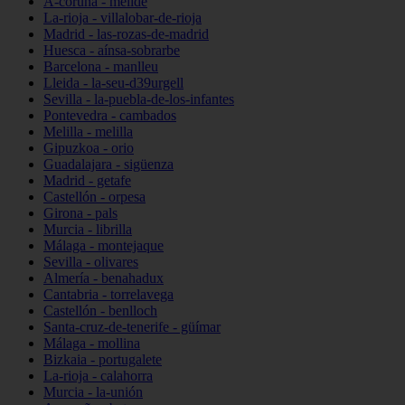
A-coruña - melide
La-rioja - villalobar-de-rioja
Madrid - las-rozas-de-madrid
Huesca - aínsa-sobrarbe
Barcelona - manlleu
Lleida - la-seu-d39urgell
Sevilla - la-puebla-de-los-infantes
Pontevedra - cambados
Melilla - melilla
Gipuzkoa - orio
Guadalajara - sigüenza
Madrid - getafe
Castellón - orpesa
Girona - pals
Murcia - librilla
Málaga - montejaque
Sevilla - olivares
Almería - benahadux
Cantabria - torrelavega
Castellón - benlloch
Santa-cruz-de-tenerife - güímar
Málaga - mollina
Bizkaia - portugalete
La-rioja - calahorra
Murcia - la-unión