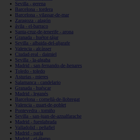
Sevilla - gerena
Barcelona - tordera
Barcelona - vilassar-de-mar
Zaragoza - alagón
ávila - el-barraco
Santa-cruz-de-tenerife - arona
Granada - huétor-tájar
Sevilla - albaida-del-aljarafe
Valencia - alcàsser
Ciudad-real - daimiel
Sevilla - la-algaba
Madrid - san-fernando-de-henares
Toledo - toledo
Asturias - mieres
Salamanca - candelario
Granada - huéscar
Madrid - leganés
Barcelona - cornellà-de-llobregat
Valencia - quart-de-poblet
Pontevedra - tomiño
Sevilla - san-juan-de-aznalfarache
Madrid - fuenlabrada
Valladolid - peñafiel
Madrid - parla
Madrid - el-álamo