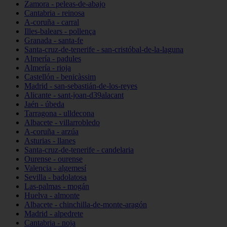
Zamora - peleas-de-abajo
Cantabria - reinosa
A-coruña - carral
Illes-balears - pollença
Granada - santa-fe
Santa-cruz-de-tenerife - san-cristóbal-de-la-laguna
Almería - padules
Almería - rioja
Castellón - benicàssim
Madrid - san-sebastián-de-los-reyes
Alicante - sant-joan-d39alacant
Jaén - úbeda
Tarragona - ulldecona
Albacete - villarrobledo
A-coruña - arzúa
Asturias - llanes
Santa-cruz-de-tenerife - candelaria
Ourense - ourense
Valencia - algemesí
Sevilla - badolatosa
Las-palmas - mogán
Huelva - almonte
Albacete - chinchilla-de-monte-aragón
Madrid - alpedrete
Cantabria - noja