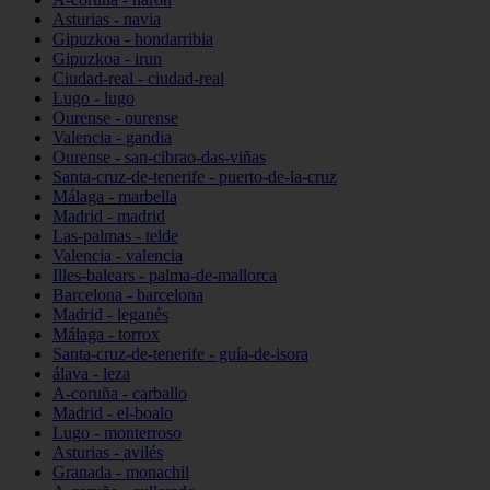
Asturias - navia
Gipuzkoa - hondarribia
Gipuzkoa - irun
Ciudad-real - ciudad-real
Lugo - lugo
Ourense - ourense
Valencia - gandia
Ourense - san-cibrao-das-viñas
Santa-cruz-de-tenerife - puerto-de-la-cruz
Málaga - marbella
Madrid - madrid
Las-palmas - telde
Valencia - valencia
Illes-balears - palma-de-mallorca
Barcelona - barcelona
Madrid - leganés
Málaga - torrox
Santa-cruz-de-tenerife - guía-de-isora
álava - leza
A-coruña - carballo
Madrid - el-boalo
Lugo - monterroso
Asturias - avilés
Granada - monachil