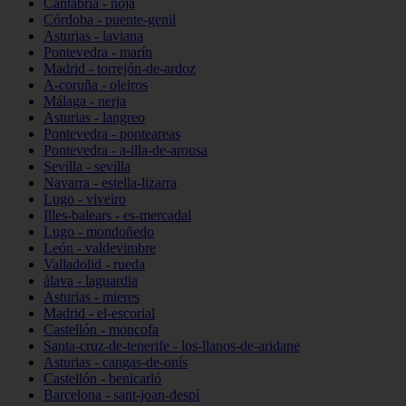
Cantabria - noja
Córdoba - puente-genil
Asturias - laviana
Pontevedra - marín
Madrid - torrejón-de-ardoz
A-coruña - oleiros
Málaga - nerja
Asturias - langreo
Pontevedra - ponteareas
Pontevedra - a-illa-de-arousa
Sevilla - sevilla
Navarra - estella-lizarra
Lugo - viveiro
Illes-balears - es-mercadal
Lugo - mondoñedo
León - valdevimbre
Valladolid - rueda
álava - laguardia
Asturias - mieres
Madrid - el-escorial
Castellón - moncofa
Santa-cruz-de-tenerife - los-llanos-de-aridane
Asturias - cangas-de-onís
Castellón - benicarló
Barcelona - sant-joan-despí