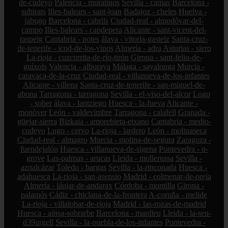
de-cudeyo
Palencia - moratinos
Sevilla - camas
Barcelona -
subirats
Illes-balears - sant-joan
Badajoz - cheles
Huelva -
jabugo
Barcelona - cabrils
Ciudad-real - almodóvar-del-
campo
Illes-balears - capdepera
Alicante - sant-vicent-del-
raspeig
Cantabria - potes
álava - vitoria-gasteiz
Santa-cruz-
de-tenerife - icod-de-los-vinos
Almería - adra
Asturias - siero
La-rioja - cuzcurrita-de-río-tirón
Girona - sant-feliu-de-
guíxols
Valencia - alboraya
Málaga - sayalonga
Murcia -
caravaca-de-la-cruz
Ciudad-real - villanueva-de-los-infantes
Alicante - villena
Santa-cruz-de-tenerife - san-miguel-de-
abona
Tarragona - tarragona
Sevilla - el-viso-del-alcor
Lugo
- sober
álava - lantziego
Huesca - la-fueva
Alicante -
monòver
León - valdevimbre
Tarragona - calafell
Granada -
güejar-sierra
Bizkaia - amorebieta-etxano
Cantabria - medio-
cudeyo
Lugo - cervo
La-rioja - lardero
León - molinaseca
Ciudad-real - almagro
Murcia - molina-de-segura
Zaragoza -
fuendejalón
Huesca - villanueva-de-sigena
Pontevedra - o-
grove
Las-palmas - arucas
Lleida - mollerussa
Sevilla -
aznalcázar
Toledo - bargas
Sevilla - la-rinconada
Huesca -
adahuesca
La-rioja - san-asensio
Madrid - colmenar-de-oreja
Almería - láujar-de-andarax
Córdoba - montilla
Girona -
palamós
Cádiz - chiclana-de-la-frontera
A-coruña - melide
La-rioja - villalobar-de-rioja
Madrid - las-rozas-de-madrid
Huesca - aínsa-sobrarbe
Barcelona - manlleu
Lleida - la-seu-
d39urgell
Sevilla - la-puebla-de-los-infantes
Pontevedra -