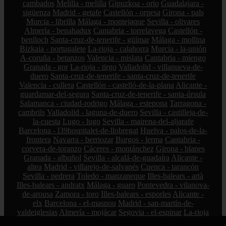
cambados
Melilla - melilla
Gipuzkoa - orio
Guadalajara -
sigüenza
Madrid - getafe
Castellón - orpesa
Girona - pals
Murcia - librilla
Málaga - montejaque
Sevilla - olivares
Almería - benahadux
Cantabria - torrelavega
Castellón -
benlloch
Santa-cruz-de-tenerife - güímar
Málaga - mollina
Bizkaia - portugalete
La-rioja - calahorra
Murcia - la-unión
A-coruña - betanzos
Valencia - mislata
Cantabria - miengo
Granada - gor
La-rioja - tirgo
Valladolid - villanueva-de-
duero
Santa-cruz-de-tenerife - santa-cruz-de-tenerife
Valencia - cullera
Castellón - castelló-de-la-plana
Alicante -
guardamar-del-segura
Santa-cruz-de-tenerife - santa-úrsula
Salamanca - ciudad-rodrigo
Málaga - estepona
Tarragona -
cambrils
Valladolid - laguna-de-duero
Sevilla - castilleja-de-
la-cuesta
Lugo - lugo
Sevilla - mairena-del-aljarafe
Barcelona - l39hospitalet-de-llobregat
Huelva - palos-de-la-
frontera
Navarra - berriozar
Burgos - lerma
Cantabria -
corvera-de-toranzo
Cáceres - montánchez
Girona - blanes
Granada - albuñol
Sevilla - alcalá-de-guadaíra
Alicante -
altea
Madrid - villarejo-de-salvanés
Cuenca - tarancón
Sevilla - pedrera
Toledo - manzaneque
Illes-balears - artà
Illes-balears - andratx
Málaga - guaro
Pontevedra - vilanova-
de-arousa
Zamora - toro
Illes-balears - esporles
Alicante -
elx
Barcelona - el-masnou
Madrid - san-martín-de-
valdeiglesias
Almería - mojácar
Segovia - el-espinar
La-rioja
- hormilleja
Córdoba - iznájar
Ciudad-real - socuéllamos