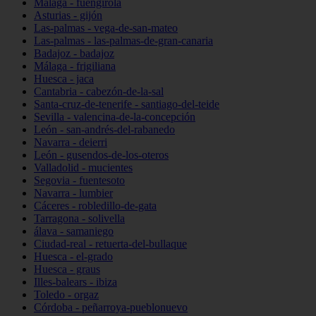
Málaga - fuengirola
Asturias - gijón
Las-palmas - vega-de-san-mateo
Las-palmas - las-palmas-de-gran-canaria
Badajoz - badajoz
Málaga - frigiliana
Huesca - jaca
Cantabria - cabezón-de-la-sal
Santa-cruz-de-tenerife - santiago-del-teide
Sevilla - valencina-de-la-concepción
León - san-andrés-del-rabanedo
Navarra - deierri
León - gusendos-de-los-oteros
Valladolid - mucientes
Segovia - fuentesoto
Navarra - lumbier
Cáceres - robledillo-de-gata
Tarragona - solivella
álava - samaniego
Ciudad-real - retuerta-del-bullaque
Huesca - el-grado
Huesca - graus
Illes-balears - ibiza
Toledo - orgaz
Córdoba - peñarroya-pueblonuevo