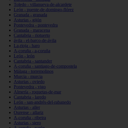
Toledo - villanueva-de-alcardete
León - puente-de-domingo-flórez
Granada - granada
Asturias - gijón
Pontevedra - pontevedra
Granada - maracena
Cantabria - riotuerto
ávila - el-barco-de-ávila
La-rioja - haro
A-coruña - a-coruña
León - león
Cantabria - santander
A-coruña - santiago-de-compostela
Málaga - torremolinos
Murcia - murcia
Asturias - oviedo
Pontevedra - vigo
Almería - roquetas-de-mar
Cantabria - laredo
León - san-andrés-del-rabanedo
Asturias - aller
Ourense - allariz
A-coruña - ribeira
Asturias - siero
A-coruña - narón