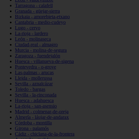
Tarragona - calafell
Granada - güejar-sierra
Bizkaia - amorebieta-etxano
Cantabria - medio-cudeyo
Lugo - cervo
La-rioja - lardero
León - molinaseca
Ciudad-real - almagro
Murcia - molina-de-segura
Zaragoza - fuendejalón
Huesca - villanueva-de-sigena
Pontevedra - o-grove
Las-palmas - arucas
Lleida - mollerussa
Sevilla - aznalcázar
Toledo - bargas
Sevilla - la-rinconada
Huesca - adahuesca
La-rioja - san-asensio
Madrid - colmenar-de-oreja
Almería - láujar-de-andarax
Córdoba - montilla
Girona - palamós
Cádiz - chiclana-de-la-frontera