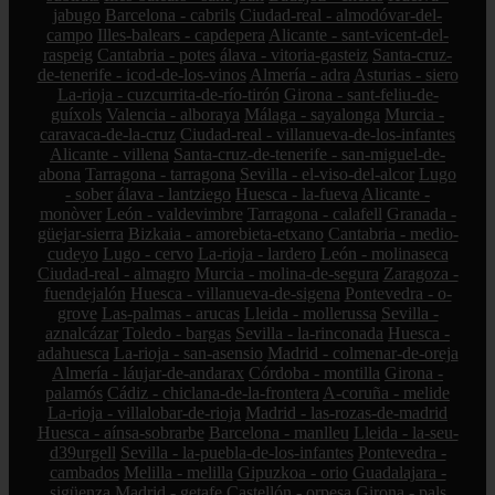
jabugo
Barcelona - cabrils
Ciudad-real - almodóvar-del-
campo
Illes-balears - capdepera
Alicante - sant-vicent-del-
raspeig
Cantabria - potes
álava - vitoria-gasteiz
Santa-cruz-
de-tenerife - icod-de-los-vinos
Almería - adra
Asturias - siero
La-rioja - cuzcurrita-de-río-tirón
Girona - sant-feliu-de-
guíxols
Valencia - alboraya
Málaga - sayalonga
Murcia -
caravaca-de-la-cruz
Ciudad-real - villanueva-de-los-infantes
Alicante - villena
Santa-cruz-de-tenerife - san-miguel-de-
abona
Tarragona - tarragona
Sevilla - el-viso-del-alcor
Lugo
- sober
álava - lantziego
Huesca - la-fueva
Alicante -
monòver
León - valdevimbre
Tarragona - calafell
Granada -
güejar-sierra
Bizkaia - amorebieta-etxano
Cantabria - medio-
cudeyo
Lugo - cervo
La-rioja - lardero
León - molinaseca
Ciudad-real - almagro
Murcia - molina-de-segura
Zaragoza -
fuendejalón
Huesca - villanueva-de-sigena
Pontevedra - o-
grove
Las-palmas - arucas
Lleida - mollerussa
Sevilla -
aznalcázar
Toledo - bargas
Sevilla - la-rinconada
Huesca -
adahuesca
La-rioja - san-asensio
Madrid - colmenar-de-oreja
Almería - láujar-de-andarax
Córdoba - montilla
Girona -
palamós
Cádiz - chiclana-de-la-frontera
A-coruña - melide
La-rioja - villalobar-de-rioja
Madrid - las-rozas-de-madrid
Huesca - aínsa-sobrarbe
Barcelona - manlleu
Lleida - la-seu-
d39urgell
Sevilla - la-puebla-de-los-infantes
Pontevedra -
cambados
Melilla - melilla
Gipuzkoa - orio
Guadalajara -
sigüenza
Madrid - getafe
Castellón - orpesa
Girona - pals