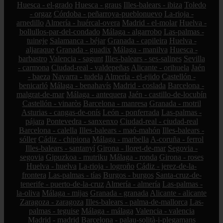
Huesca - el-grado
Huesca - graus
Illes-balears - ibiza
Toledo
- orgaz
Córdoba - peñarroya-pueblonuevo
La-rioja -
arnedillo
Almería - huércal-overa
Madrid - el-molar
Huelva -
bollullos-par-del-condado
Málaga - algarrobo
Las-palmas -
tuineje
Salamanca - béjar
Granada - capileira
Huelva -
aljaraque
Granada - guadix
Málaga - manilva
Huesca -
barbastro
Valencia - sagunt
Illes-balears - ses-salines
Sevilla
- carmona
Ciudad-real - valdepeñas
Alicante - orihuela
Jaén
- baeza
Navarra - tudela
Almería - el-ejido
Castellón -
benicarló
Málaga - benahavís
Madrid - coslada
Barcelona -
malgrat-de-mar
Málaga - antequera
Jaén - castillo-de-locubín
Castellón - vinaròs
Barcelona - manresa
Granada - motril
Asturias - cangas-de-onís
León - ponferrada
Las-palmas -
pájara
Pontevedra - sanxenxo
Ciudad-real - ciudad-real
Barcelona - calella
Illes-balears - maó-mahón
Illes-balears -
sóller
Cádiz - chipiona
Málaga - marbella
A-coruña - ferrol
Illes-balears - santanyí
Girona - lloret-de-mar
Segovia -
segovia
Gipuzkoa - mutriku
Málaga - ronda
Girona - roses
Huelva - huelva
La-rioja - logroño
Cádiz - jerez-de-la-
frontera
Las-palmas - tías
Burgos - burgos
Santa-cruz-de-
tenerife - puerto-de-la-cruz
Almería - almería
Las-palmas -
la-oliva
Málaga - mijas
Granada - granada
Alicante - alicante
Zaragoza - zaragoza
Illes-balears - palma-de-mallorca
Las-
palmas - teguise
Málaga - málaga
Valencia - valencia
Madrid - madrid
Barcelona - palau-solità-i-plegamans