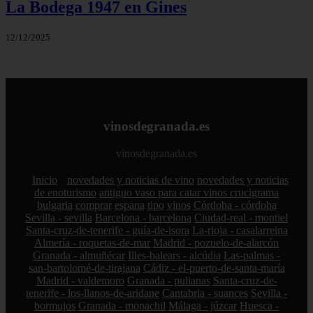
La Bodega 1947 en Gines
12/12/2025
vinosdegranada.es
vinosdegranada.es
Inicio
novedades y noticias de vino
novedades y noticias
de enoturismo
antiguo vaso para catar vinos crucigrama
bulgaria
comprar
espana
tipo
vinos
Córdoba - córdoba
Sevilla - sevilla
Barcelona - barcelona
Ciudad-real - montiel
Santa-cruz-de-tenerife - guía-de-isora
La-rioja - casalarreina
Almería - roquetas-de-mar
Madrid - pozuelo-de-alarcón
Granada - almuñécar
Illes-balears - alcúdia
Las-palmas -
san-bartolomé-de-tirajana
Cádiz - el-puerto-de-santa-maría
Madrid - valdemoro
Granada - pulianas
Santa-cruz-de-
tenerife - los-llanos-de-aridane
Cantabria - suances
Sevilla -
bormujos
Granada - monachil
Málaga - júzcar
Huesca -