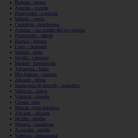
Bizkaia - ermua
Asturias - noreña
Pontevedra - a-estrada
Málaga - ronda
Cantabria - torrelavega
Asturias - san-martín-del-rey-aurelio
Pontevedra - silleda
Huesca - huesca
Lugo - chantada
Madrid - pinto
Sevilla - carmona
Madrid - fuenlabrada
Tarragona - falset
Illes-balears - campos
Alicante - dénia
Santa-cruz-de-tenerife - garachico
Valencia - xàtiva
Valencia - daimús
Girona - olot
Murcia - torre-pacheco
Alicante - alicante
Melilla - melilla
Navarra - pamplona
A-coruña - melide
Valencia - massanassa