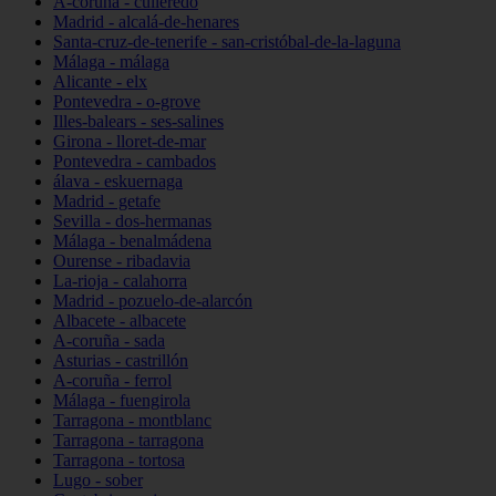
A-coruña - culleredo
Madrid - alcalá-de-henares
Santa-cruz-de-tenerife - san-cristóbal-de-la-laguna
Málaga - málaga
Alicante - elx
Pontevedra - o-grove
Illes-balears - ses-salines
Girona - lloret-de-mar
Pontevedra - cambados
álava - eskuernaga
Madrid - getafe
Sevilla - dos-hermanas
Málaga - benalmádena
Ourense - ribadavia
La-rioja - calahorra
Madrid - pozuelo-de-alarcón
Albacete - albacete
A-coruña - sada
Asturias - castrillón
A-coruña - ferrol
Málaga - fuengirola
Tarragona - montblanc
Tarragona - tarragona
Tarragona - tortosa
Lugo - sober