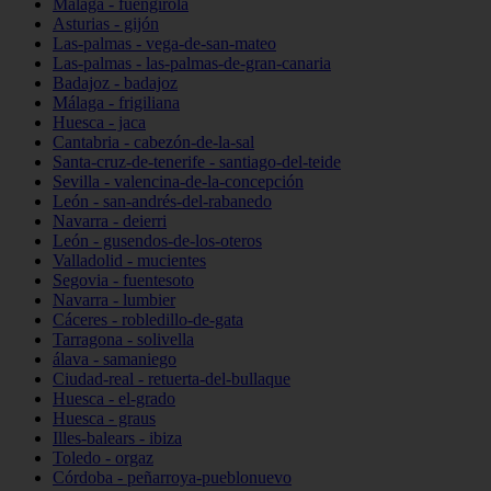
Málaga - fuengirola
Asturias - gijón
Las-palmas - vega-de-san-mateo
Las-palmas - las-palmas-de-gran-canaria
Badajoz - badajoz
Málaga - frigiliana
Huesca - jaca
Cantabria - cabezón-de-la-sal
Santa-cruz-de-tenerife - santiago-del-teide
Sevilla - valencina-de-la-concepción
León - san-andrés-del-rabanedo
Navarra - deierri
León - gusendos-de-los-oteros
Valladolid - mucientes
Segovia - fuentesoto
Navarra - lumbier
Cáceres - robledillo-de-gata
Tarragona - solivella
álava - samaniego
Ciudad-real - retuerta-del-bullaque
Huesca - el-grado
Huesca - graus
Illes-balears - ibiza
Toledo - orgaz
Córdoba - peñarroya-pueblonuevo