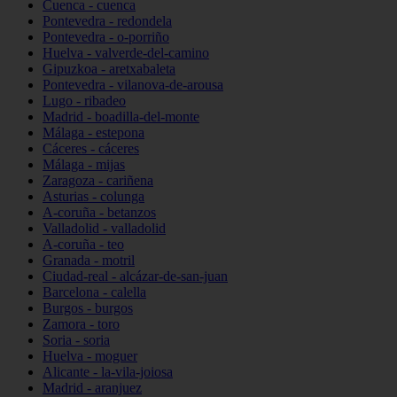
Cuenca - cuenca
Pontevedra - redondela
Pontevedra - o-porriño
Huelva - valverde-del-camino
Gipuzkoa - aretxabaleta
Pontevedra - vilanova-de-arousa
Lugo - ribadeo
Madrid - boadilla-del-monte
Málaga - estepona
Cáceres - cáceres
Málaga - mijas
Zaragoza - cariñena
Asturias - colunga
A-coruña - betanzos
Valladolid - valladolid
A-coruña - teo
Granada - motril
Ciudad-real - alcázar-de-san-juan
Barcelona - calella
Burgos - burgos
Zamora - toro
Soria - soria
Huelva - moguer
Alicante - la-vila-joiosa
Madrid - aranjuez