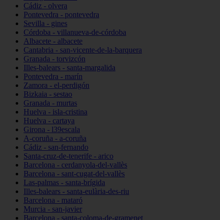
Cádiz - olvera
Pontevedra - pontevedra
Sevilla - gines
Córdoba - villanueva-de-córdoba
Albacete - albacete
Cantabria - san-vicente-de-la-barquera
Granada - torvizcón
Illes-balears - santa-margalida
Pontevedra - marín
Zamora - el-perdigón
Bizkaia - sestao
Granada - murtas
Huelva - isla-cristina
Huelva - cartaya
Girona - l39escala
A-coruña - a-coruña
Cádiz - san-fernando
Santa-cruz-de-tenerife - arico
Barcelona - cerdanyola-del-vallès
Barcelona - sant-cugat-del-vallès
Las-palmas - santa-brígida
Illes-balears - santa-eulària-des-riu
Barcelona - mataró
Murcia - san-javier
Barcelona - santa-coloma-de-gramenet