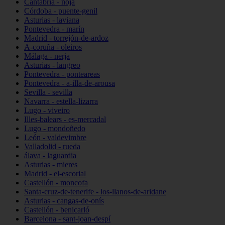
Cantabria - noja
Córdoba - puente-genil
Asturias - laviana
Pontevedra - marín
Madrid - torrejón-de-ardoz
A-coruña - oleiros
Málaga - nerja
Asturias - langreo
Pontevedra - ponteareas
Pontevedra - a-illa-de-arousa
Sevilla - sevilla
Navarra - estella-lizarra
Lugo - viveiro
Illes-balears - es-mercadal
Lugo - mondoñedo
León - valdevimbre
Valladolid - rueda
álava - laguardia
Asturias - mieres
Madrid - el-escorial
Castellón - moncofa
Santa-cruz-de-tenerife - los-llanos-de-aridane
Asturias - cangas-de-onís
Castellón - benicarló
Barcelona - sant-joan-despí