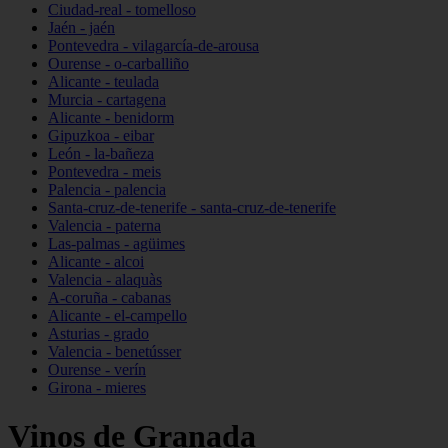
Ciudad-real - tomelloso
Jaén - jaén
Pontevedra - vilagarcía-de-arousa
Ourense - o-carballiño
Alicante - teulada
Murcia - cartagena
Alicante - benidorm
Gipuzkoa - eibar
León - la-bañeza
Pontevedra - meis
Palencia - palencia
Santa-cruz-de-tenerife - santa-cruz-de-tenerife
Valencia - paterna
Las-palmas - agüimes
Alicante - alcoi
Valencia - alaquàs
A-coruña - cabanas
Alicante - el-campello
Asturias - grado
Valencia - benetússer
Ourense - verín
Girona - mieres
Vinos de Granada