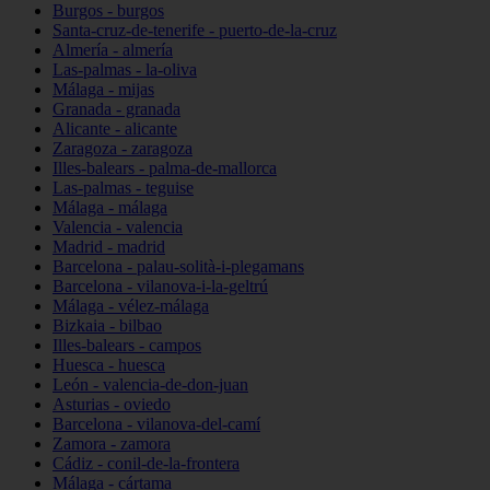
Burgos - burgos
Santa-cruz-de-tenerife - puerto-de-la-cruz
Almería - almería
Las-palmas - la-oliva
Málaga - mijas
Granada - granada
Alicante - alicante
Zaragoza - zaragoza
Illes-balears - palma-de-mallorca
Las-palmas - teguise
Málaga - málaga
Valencia - valencia
Madrid - madrid
Barcelona - palau-solità-i-plegamans
Barcelona - vilanova-i-la-geltrú
Málaga - vélez-málaga
Bizkaia - bilbao
Illes-balears - campos
Huesca - huesca
León - valencia-de-don-juan
Asturias - oviedo
Barcelona - vilanova-del-camí
Zamora - zamora
Cádiz - conil-de-la-frontera
Málaga - cártama