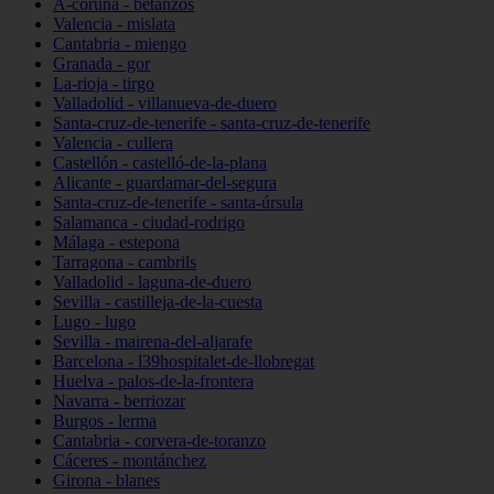
A-coruña - betanzos
Valencia - mislata
Cantabria - miengo
Granada - gor
La-rioja - tirgo
Valladolid - villanueva-de-duero
Santa-cruz-de-tenerife - santa-cruz-de-tenerife
Valencia - cullera
Castellón - castelló-de-la-plana
Alicante - guardamar-del-segura
Santa-cruz-de-tenerife - santa-úrsula
Salamanca - ciudad-rodrigo
Málaga - estepona
Tarragona - cambrils
Valladolid - laguna-de-duero
Sevilla - castilleja-de-la-cuesta
Lugo - lugo
Sevilla - mairena-del-aljarafe
Barcelona - l39hospitalet-de-llobregat
Huelva - palos-de-la-frontera
Navarra - berriozar
Burgos - lerma
Cantabria - corvera-de-toranzo
Cáceres - montánchez
Girona - blanes