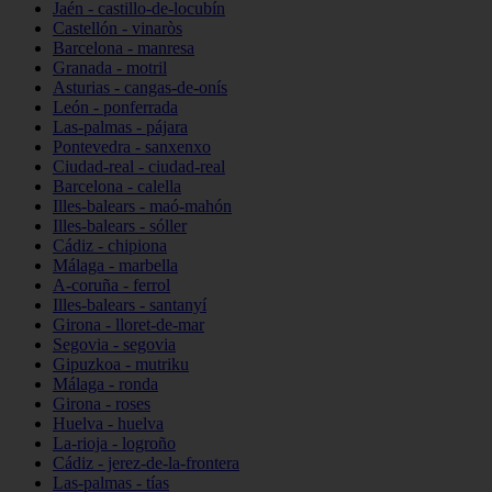
Jaén - castillo-de-locubín
Castellón - vinaròs
Barcelona - manresa
Granada - motril
Asturias - cangas-de-onís
León - ponferrada
Las-palmas - pájara
Pontevedra - sanxenxo
Ciudad-real - ciudad-real
Barcelona - calella
Illes-balears - maó-mahón
Illes-balears - sóller
Cádiz - chipiona
Málaga - marbella
A-coruña - ferrol
Illes-balears - santanyí
Girona - lloret-de-mar
Segovia - segovia
Gipuzkoa - mutriku
Málaga - ronda
Girona - roses
Huelva - huelva
La-rioja - logroño
Cádiz - jerez-de-la-frontera
Las-palmas - tías