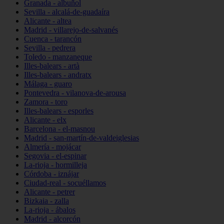
Granada - albuñol
Sevilla - alcalá-de-guadaíra
Alicante - altea
Madrid - villarejo-de-salvanés
Cuenca - tarancón
Sevilla - pedrera
Toledo - manzaneque
Illes-balears - artà
Illes-balears - andratx
Málaga - guaro
Pontevedra - vilanova-de-arousa
Zamora - toro
Illes-balears - esporles
Alicante - elx
Barcelona - el-masnou
Madrid - san-martín-de-valdeiglesias
Almería - mojácar
Segovia - el-espinar
La-rioja - hormilleja
Córdoba - iznájar
Ciudad-real - socuéllamos
Alicante - petrer
Bizkaia - zalla
La-rioja - ábalos
Madrid - alcorcón