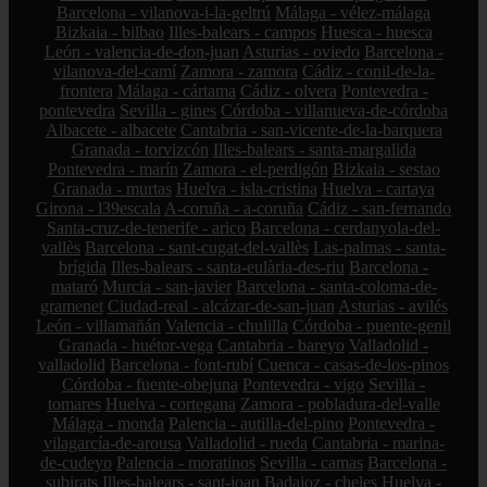
Barcelona - vilanova-i-la-geltrú
Málaga - vélez-málaga
Bizkaia - bilbao
Illes-balears - campos
Huesca - huesca
León - valencia-de-don-juan
Asturias - oviedo
Barcelona -
vilanova-del-camí
Zamora - zamora
Cádiz - conil-de-la-
frontera
Málaga - cártama
Cádiz - olvera
Pontevedra -
pontevedra
Sevilla - gines
Córdoba - villanueva-de-córdoba
Albacete - albacete
Cantabria - san-vicente-de-la-barquera
Granada - torvizcón
Illes-balears - santa-margalida
Pontevedra - marín
Zamora - el-perdigón
Bizkaia - sestao
Granada - murtas
Huelva - isla-cristina
Huelva - cartaya
Girona - l39escala
A-coruña - a-coruña
Cádiz - san-fernando
Santa-cruz-de-tenerife - arico
Barcelona - cerdanyola-del-
vallès
Barcelona - sant-cugat-del-vallès
Las-palmas - santa-
brígida
Illes-balears - santa-eulària-des-riu
Barcelona -
mataró
Murcia - san-javier
Barcelona - santa-coloma-de-
gramenet
Ciudad-real - alcázar-de-san-juan
Asturias - avilés
León - villamañán
Valencia - chulilla
Córdoba - puente-genil
Granada - huétor-vega
Cantabria - bareyo
Valladolid -
valladolid
Barcelona - font-rubí
Cuenca - casas-de-los-pinos
Córdoba - fuente-obejuna
Pontevedra - vigo
Sevilla -
tomares
Huelva - cortegana
Zamora - pobladura-del-valle
Málaga - monda
Palencia - autilla-del-pino
Pontevedra -
vilagarcía-de-arousa
Valladolid - rueda
Cantabria - marina-
de-cudeyo
Palencia - moratinos
Sevilla - camas
Barcelona -
subirats
Illes-balears - sant-joan
Badajoz - cheles
Huelva -