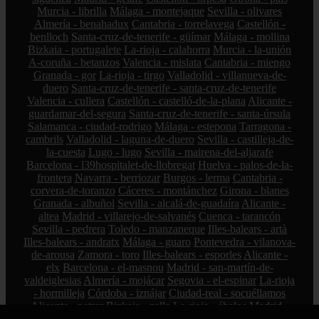
Murcia - librilla
Málaga - montejaque
Sevilla - olivares
Almería - benahadux
Cantabria - torrelavega
Castellón -
benlloch
Santa-cruz-de-tenerife - güímar
Málaga - mollina
Bizkaia - portugalete
La-rioja - calahorra
Murcia - la-unión
A-coruña - betanzos
Valencia - mislata
Cantabria - miengo
Granada - gor
La-rioja - tirgo
Valladolid - villanueva-de-
duero
Santa-cruz-de-tenerife - santa-cruz-de-tenerife
Valencia - cullera
Castellón - castelló-de-la-plana
Alicante -
guardamar-del-segura
Santa-cruz-de-tenerife - santa-úrsula
Salamanca - ciudad-rodrigo
Málaga - estepona
Tarragona -
cambrils
Valladolid - laguna-de-duero
Sevilla - castilleja-de-
la-cuesta
Lugo - lugo
Sevilla - mairena-del-aljarafe
Barcelona - l39hospitalet-de-llobregat
Huelva - palos-de-la-
frontera
Navarra - berriozar
Burgos - lerma
Cantabria -
corvera-de-toranzo
Cáceres - montánchez
Girona - blanes
Granada - albuñol
Sevilla - alcalá-de-guadaíra
Alicante -
altea
Madrid - villarejo-de-salvanés
Cuenca - tarancón
Sevilla - pedrera
Toledo - manzaneque
Illes-balears - artà
Illes-balears - andratx
Málaga - guaro
Pontevedra - vilanova-
de-arousa
Zamora - toro
Illes-balears - esporles
Alicante -
elx
Barcelona - el-masnou
Madrid - san-martín-de-
valdeiglesias
Almería - mojácar
Segovia - el-espinar
La-rioja
- hormilleja
Córdoba - iznájar
Ciudad-real - socuéllamos
Alicante - petrer
Bizkaia - zalla
La-rioja - ábalos
Madrid -
alcorcón
Zamora - peleas-de-abajo
Cantabria - reinosa
A-