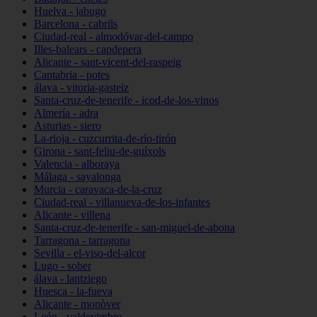
Huelva - jabugo
Barcelona - cabrils
Ciudad-real - almodóvar-del-campo
Illes-balears - capdepera
Alicante - sant-vicent-del-raspeig
Cantabria - potes
álava - vitoria-gasteiz
Santa-cruz-de-tenerife - icod-de-los-vinos
Almería - adra
Asturias - siero
La-rioja - cuzcurrita-de-río-tirón
Girona - sant-feliu-de-guíxols
Valencia - alboraya
Málaga - sayalonga
Murcia - caravaca-de-la-cruz
Ciudad-real - villanueva-de-los-infantes
Alicante - villena
Santa-cruz-de-tenerife - san-miguel-de-abona
Tarragona - tarragona
Sevilla - el-viso-del-alcor
Lugo - sober
álava - lantziego
Huesca - la-fueva
Alicante - monòver
León - valdevimbre