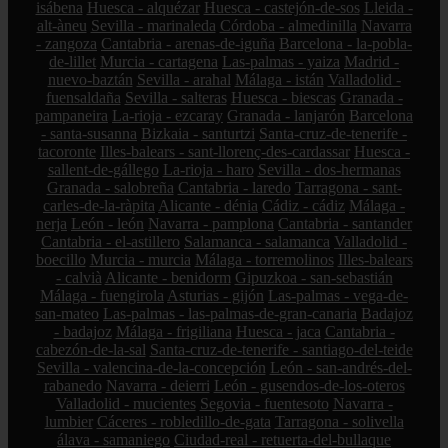
isábena
Huesca - alquézar
Huesca - castejón-de-sos
Lleida -
alt-àneu
Sevilla - marinaleda
Córdoba - almedinilla
Navarra
- zangoza
Cantabria - arenas-de-iguña
Barcelona - la-pobla-
de-lillet
Murcia - cartagena
Las-palmas - yaiza
Madrid -
nuevo-baztán
Sevilla - arahal
Málaga - istán
Valladolid -
fuensaldaña
Sevilla - salteras
Huesca - biescas
Granada -
pampaneira
La-rioja - ezcaray
Granada - lanjarón
Barcelona
- santa-susanna
Bizkaia - santurtzi
Santa-cruz-de-tenerife -
tacoronte
Illes-balears - sant-llorenç-des-cardassar
Huesca -
sallent-de-gállego
La-rioja - haro
Sevilla - dos-hermanas
Granada - salobreña
Cantabria - laredo
Tarragona - sant-
carles-de-la-ràpita
Alicante - dénia
Cádiz - cádiz
Málaga -
nerja
León - león
Navarra - pamplona
Cantabria - santander
Cantabria - el-astillero
Salamanca - salamanca
Valladolid -
boecillo
Murcia - murcia
Málaga - torremolinos
Illes-balears
- calvià
Alicante - benidorm
Gipuzkoa - san-sebastián
Málaga - fuengirola
Asturias - gijón
Las-palmas - vega-de-
san-mateo
Las-palmas - las-palmas-de-gran-canaria
Badajoz
- badajoz
Málaga - frigiliana
Huesca - jaca
Cantabria -
cabezón-de-la-sal
Santa-cruz-de-tenerife - santiago-del-teide
Sevilla - valencina-de-la-concepción
León - san-andrés-del-
rabanedo
Navarra - deierri
León - gusendos-de-los-oteros
Valladolid - mucientes
Segovia - fuentesoto
Navarra -
lumbier
Cáceres - robledillo-de-gata
Tarragona - solivella
álava - samaniego
Ciudad-real - retuerta-del-bullaque