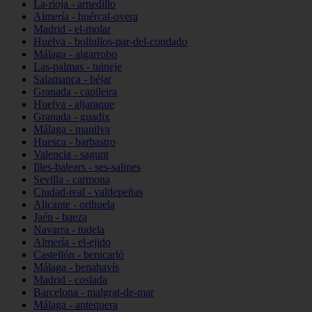
La-rioja - arnedillo
Almería - huércal-overa
Madrid - el-molar
Huelva - bollullos-par-del-condado
Málaga - algarrobo
Las-palmas - tuineje
Salamanca - béjar
Granada - capileira
Huelva - aljaraque
Granada - guadix
Málaga - manilva
Huesca - barbastro
Valencia - sagunt
Illes-balears - ses-salines
Sevilla - carmona
Ciudad-real - valdepeñas
Alicante - orihuela
Jaén - baeza
Navarra - tudela
Almería - el-ejido
Castellón - benicarló
Málaga - benahavís
Madrid - coslada
Barcelona - malgrat-de-mar
Málaga - antequera