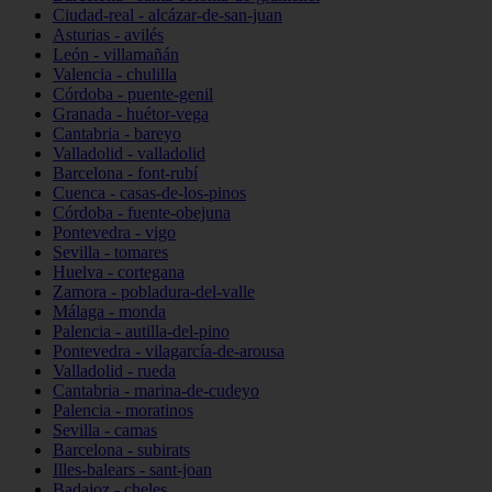
Ciudad-real - alcázar-de-san-juan
Asturias - avilés
León - villamañán
Valencia - chulilla
Córdoba - puente-genil
Granada - huétor-vega
Cantabria - bareyo
Valladolid - valladolid
Barcelona - font-rubí
Cuenca - casas-de-los-pinos
Córdoba - fuente-obejuna
Pontevedra - vigo
Sevilla - tomares
Huelva - cortegana
Zamora - pobladura-del-valle
Málaga - monda
Palencia - autilla-del-pino
Pontevedra - vilagarcía-de-arousa
Valladolid - rueda
Cantabria - marina-de-cudeyo
Palencia - moratinos
Sevilla - camas
Barcelona - subirats
Illes-balears - sant-joan
Badajoz - cheles