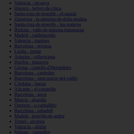
Valencia - picanya
Huesca - belver-de-cinca
Santa-cruz-de-tenerife - el-sauzal
Zaragoza - la-almunia-de-doña-godina
Santa-cruz-de-tenerife - los-realejos
Bizkaia - valle-de-trápaga-trapagaran
Madrid - valdemorillo
Valencia - manises
Barcelona - terrassa
Lleida - tremp
Asturias - villaviciosa
Huelva - trigueros
Girona - castelló-d39empúries
Barcelona - cardedeu
Barcelona - sant-quirze-del-vallès
Córdoba - baena
Alicante - el-campello
Barcelona - gavà
Murcia - abanilla
Ourense - o-carballiño
Barcelona - sabadell
Madrid - torrejón-de-ardoz
Teruel - alcorisa
Valencia - alfafar
Málaga - campillos