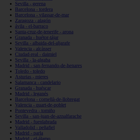
Sevilla - gerena
Barcelona - tordera
Barcelona - vilassar-de-mar
Zaragoza - alagón
ávila - el-barraco
Santa-cruz-de-tenerife - arona
Granada - huétor-tájar
Sevilla - albaida-del-aljarafe
Valencia - alcàsser
Ciudad-real - daimiel
Sevilla - la-algaba
Madrid - san-fernando-de-henares
Toledo - toledo
Asturias - mieres
Salamanca - candelario
Granada - huéscar
Madrid - leganés
Barcelona - cornellà-de-llobregat
Valencia - quart-de-poblet
Pontevedra - tomiño
Sevilla - san-juan-de-aznalfarache
Madrid - fuenlabrada
Valladolid - peñafiel
Madrid - parla
Madrid - el-álamo