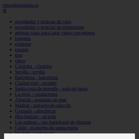
vinosdegranada.es
☰
novedades y noticias de vino
novedades y noticias de enoturismo
antiguo vaso para catar vinos crucigrama
bulgaria
comprar
espana
tipo
vinos
Córdoba - córdoba
Sevilla - sevilla
Barcelona - barcelona
Ciudad-real - montiel
Santa-cruz-de-tenerife - guía-de-isora
La-rioja - casalarreina
Almería - roquetas-de-mar
Madrid - pozuelo-de-alarcón
Granada - almuñécar
Illes-balears - alcúdia
Las-palmas - san-bartolomé-de-tirajana
Cádiz - el-puerto-de-santa-maría
Madrid - valdemoro
Granada - pulianas