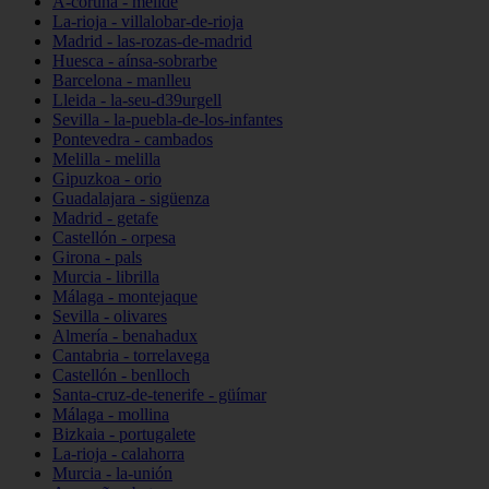
A-coruña - melide
La-rioja - villalobar-de-rioja
Madrid - las-rozas-de-madrid
Huesca - aínsa-sobrarbe
Barcelona - manlleu
Lleida - la-seu-d39urgell
Sevilla - la-puebla-de-los-infantes
Pontevedra - cambados
Melilla - melilla
Gipuzkoa - orio
Guadalajara - sigüenza
Madrid - getafe
Castellón - orpesa
Girona - pals
Murcia - librilla
Málaga - montejaque
Sevilla - olivares
Almería - benahadux
Cantabria - torrelavega
Castellón - benlloch
Santa-cruz-de-tenerife - güímar
Málaga - mollina
Bizkaia - portugalete
La-rioja - calahorra
Murcia - la-unión