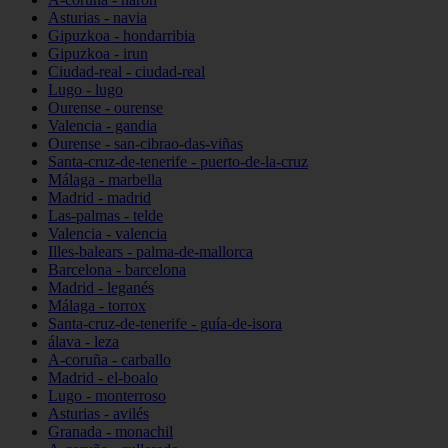
Asturias - navia
Gipuzkoa - hondarribia
Gipuzkoa - irun
Ciudad-real - ciudad-real
Lugo - lugo
Ourense - ourense
Valencia - gandia
Ourense - san-cibrao-das-viñas
Santa-cruz-de-tenerife - puerto-de-la-cruz
Málaga - marbella
Madrid - madrid
Las-palmas - telde
Valencia - valencia
Illes-balears - palma-de-mallorca
Barcelona - barcelona
Madrid - leganés
Málaga - torrox
Santa-cruz-de-tenerife - guía-de-isora
álava - leza
A-coruña - carballo
Madrid - el-boalo
Lugo - monterroso
Asturias - avilés
Granada - monachil