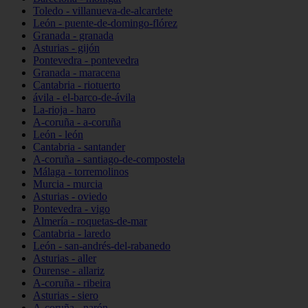
Toledo - villanueva-de-alcardete
León - puente-de-domingo-flórez
Granada - granada
Asturias - gijón
Pontevedra - pontevedra
Granada - maracena
Cantabria - riotuerto
ávila - el-barco-de-ávila
La-rioja - haro
A-coruña - a-coruña
León - león
Cantabria - santander
A-coruña - santiago-de-compostela
Málaga - torremolinos
Murcia - murcia
Asturias - oviedo
Pontevedra - vigo
Almería - roquetas-de-mar
Cantabria - laredo
León - san-andrés-del-rabanedo
Asturias - aller
Ourense - allariz
A-coruña - ribeira
Asturias - siero
A-coruña - narón