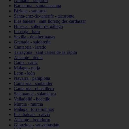
Granada - lanjarón
Barcelona - santa-susanna
Bizkaia - santurtzi
Santa-cruz-de-tenerife - tacoronte
Illes-balears - sant-llorenç-des-cardassar
Huesca - sallent-de-gállego
La-rioja - haro
Sevilla - dos-hermanas
Granada - salobreña
Cantabria - laredo
Tarragona - sant-carles-de-la-ràpita
Alicante - dénia
Cádiz - cádiz
Málaga - nerja
León - león
Navarra - pamplona
Cantabria - santander
Cantabria - el-astillero
Salamanca - salamanca
Valladolid - boecillo
Murcia - murcia
Málaga - torremolinos
Illes-balears - calvià
Alicante - benidorm
Gipuzkoa - san-sebastián