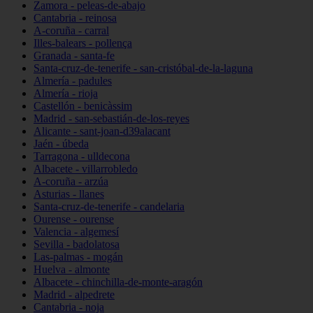
Zamora - peleas-de-abajo
Cantabria - reinosa
A-coruña - carral
Illes-balears - pollença
Granada - santa-fe
Santa-cruz-de-tenerife - san-cristóbal-de-la-laguna
Almería - padules
Almería - rioja
Castellón - benicàssim
Madrid - san-sebastián-de-los-reyes
Alicante - sant-joan-d39alacant
Jaén - úbeda
Tarragona - ulldecona
Albacete - villarrobledo
A-coruña - arzúa
Asturias - llanes
Santa-cruz-de-tenerife - candelaria
Ourense - ourense
Valencia - algemesí
Sevilla - badolatosa
Las-palmas - mogán
Huelva - almonte
Albacete - chinchilla-de-monte-aragón
Madrid - alpedrete
Cantabria - noja