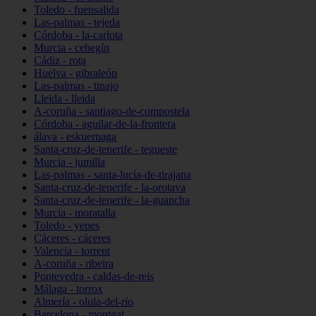
Toledo - fuensalida
Las-palmas - tejeda
Córdoba - la-carlota
Murcia - cehegín
Cádiz - rota
Huelva - gibraleón
Las-palmas - tinajo
Lleida - lleida
A-coruña - santiago-de-compostela
Córdoba - aguilar-de-la-frontera
álava - eskuernaga
Santa-cruz-de-tenerife - tegueste
Murcia - jumilla
Las-palmas - santa-lucía-de-tirajana
Santa-cruz-de-tenerife - la-orotava
Santa-cruz-de-tenerife - la-guancha
Murcia - moratalla
Toledo - yepes
Cáceres - cáceres
Valencia - torrent
A-coruña - ribeira
Pontevedra - caldas-de-reis
Málaga - torrox
Almería - olula-del-río
Barcelona - montgat