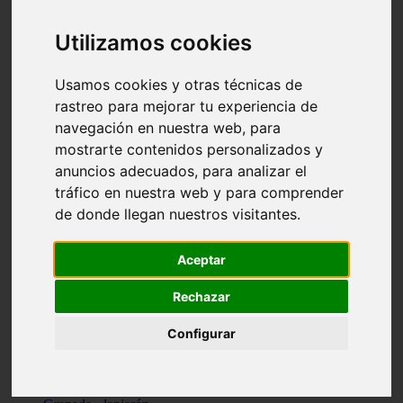
Santa-cruz-de-tenerife - los-llanos-de-aridane
Cantabria - suances
Utilizamos cookies
Sevilla - bormujos
Granada - monachil
Málaga - júzcar
Usamos cookies y otras técnicas de
Huesca - isábena
rastreo para mejorar tu experiencia de
Huesca - alquézar
navegación en nuestra web, para
Huesca - castejón-de-sos
Lleida - alt-àneu
mostrarte contenidos personalizados y
Sevilla - marinaleda
anuncios adecuados, para analizar el
Córdoba - almedinilla
tráfico en nuestra web y para comprender
Navarra - zangoza
Cantabria - arenas-de-iguña
de donde llegan nuestros visitantes.
Barcelona - la-pobla-de-lillet
Murcia - cartagena
Las-palmas - yaiza
Aceptar
Madrid - nuevo-baztán
Sevilla - arahal
Rechazar
Málaga - istán
Valladolid - fuensaldaña
Configurar
Sevilla - salteras
Huesca - biescas
Granada - pampaneira
La-rioja - ezcaray