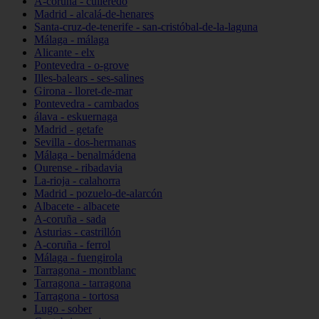
A-coruña - culleredo
Madrid - alcalá-de-henares
Santa-cruz-de-tenerife - san-cristóbal-de-la-laguna
Málaga - málaga
Alicante - elx
Pontevedra - o-grove
Illes-balears - ses-salines
Girona - lloret-de-mar
Pontevedra - cambados
álava - eskuernaga
Madrid - getafe
Sevilla - dos-hermanas
Málaga - benalmádena
Ourense - ribadavia
La-rioja - calahorra
Madrid - pozuelo-de-alarcón
Albacete - albacete
A-coruña - sada
Asturias - castrillón
A-coruña - ferrol
Málaga - fuengirola
Tarragona - montblanc
Tarragona - tarragona
Tarragona - tortosa
Lugo - sober