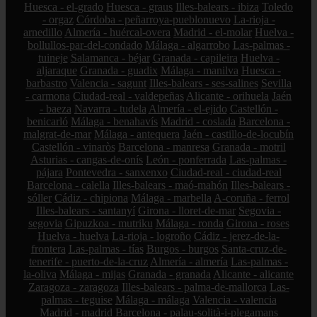
Huesca - el-grado
Huesca - graus
Illes-balears - ibiza
Toledo
- orgaz
Córdoba - peñarroya-pueblonuevo
La-rioja -
arnedillo
Almería - huércal-overa
Madrid - el-molar
Huelva -
bollullos-par-del-condado
Málaga - algarrobo
Las-palmas -
tuineje
Salamanca - béjar
Granada - capileira
Huelva -
aljaraque
Granada - guadix
Málaga - manilva
Huesca -
barbastro
Valencia - sagunt
Illes-balears - ses-salines
Sevilla
- carmona
Ciudad-real - valdepeñas
Alicante - orihuela
Jaén
- baeza
Navarra - tudela
Almería - el-ejido
Castellón -
benicarló
Málaga - benahavís
Madrid - coslada
Barcelona -
malgrat-de-mar
Málaga - antequera
Jaén - castillo-de-locubín
Castellón - vinaròs
Barcelona - manresa
Granada - motril
Asturias - cangas-de-onís
León - ponferrada
Las-palmas -
pájara
Pontevedra - sanxenxo
Ciudad-real - ciudad-real
Barcelona - calella
Illes-balears - maó-mahón
Illes-balears -
sóller
Cádiz - chipiona
Málaga - marbella
A-coruña - ferrol
Illes-balears - santanyí
Girona - lloret-de-mar
Segovia -
segovia
Gipuzkoa - mutriku
Málaga - ronda
Girona - roses
Huelva - huelva
La-rioja - logroño
Cádiz - jerez-de-la-
frontera
Las-palmas - tías
Burgos - burgos
Santa-cruz-de-
tenerife - puerto-de-la-cruz
Almería - almería
Las-palmas -
la-oliva
Málaga - mijas
Granada - granada
Alicante - alicante
Zaragoza - zaragoza
Illes-balears - palma-de-mallorca
Las-
palmas - teguise
Málaga - málaga
Valencia - valencia
Madrid - madrid
Barcelona - palau-solità-i-plegamans