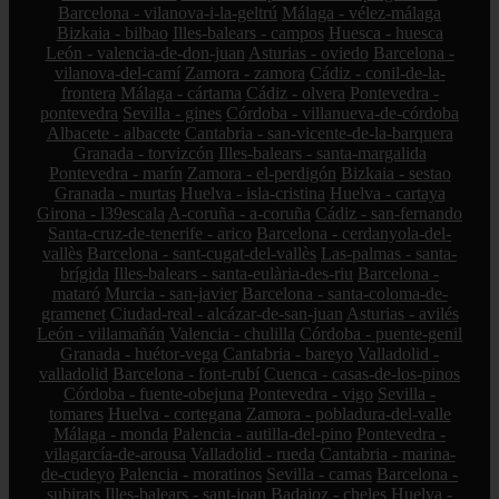
Barcelona - vilanova-i-la-geltrú
Málaga - vélez-málaga
Bizkaia - bilbao
Illes-balears - campos
Huesca - huesca
León - valencia-de-don-juan
Asturias - oviedo
Barcelona -
vilanova-del-camí
Zamora - zamora
Cádiz - conil-de-la-
frontera
Málaga - cártama
Cádiz - olvera
Pontevedra -
pontevedra
Sevilla - gines
Córdoba - villanueva-de-córdoba
Albacete - albacete
Cantabria - san-vicente-de-la-barquera
Granada - torvizcón
Illes-balears - santa-margalida
Pontevedra - marín
Zamora - el-perdigón
Bizkaia - sestao
Granada - murtas
Huelva - isla-cristina
Huelva - cartaya
Girona - l39escala
A-coruña - a-coruña
Cádiz - san-fernando
Santa-cruz-de-tenerife - arico
Barcelona - cerdanyola-del-
vallès
Barcelona - sant-cugat-del-vallès
Las-palmas - santa-
brígida
Illes-balears - santa-eulària-des-riu
Barcelona -
mataró
Murcia - san-javier
Barcelona - santa-coloma-de-
gramenet
Ciudad-real - alcázar-de-san-juan
Asturias - avilés
León - villamañán
Valencia - chulilla
Córdoba - puente-genil
Granada - huétor-vega
Cantabria - bareyo
Valladolid -
valladolid
Barcelona - font-rubí
Cuenca - casas-de-los-pinos
Córdoba - fuente-obejuna
Pontevedra - vigo
Sevilla -
tomares
Huelva - cortegana
Zamora - pobladura-del-valle
Málaga - monda
Palencia - autilla-del-pino
Pontevedra -
vilagarcía-de-arousa
Valladolid - rueda
Cantabria - marina-
de-cudeyo
Palencia - moratinos
Sevilla - camas
Barcelona -
subirats
Illes-balears - sant-joan
Badajoz - cheles
Huelva -