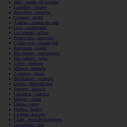
Jaén - castillo-de-locubín
Castellón - vinaròs
Barcelona - manresa
Granada - motril
Asturias - cangas-de-onís
León - ponferrada
Las-palmas - pájara
Pontevedra - sanxenxo
Ciudad-real - ciudad-real
Barcelona - calella
Illes-balears - maó-mahón
Illes-balears - sóller
Cádiz - chipiona
Málaga - marbella
A-coruña - ferrol
Illes-balears - santanyí
Girona - lloret-de-mar
Segovia - segovia
Gipuzkoa - mutriku
Málaga - ronda
Girona - roses
Huelva - huelva
La-rioja - logroño
Cádiz - jerez-de-la-frontera
Las-palmas - tías