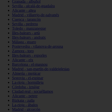
Granada - albuñol
Sevilla - alcalá-de-guadaíra
Alicante - altea
Madrid - villarejo-de-salvanés
Cuenca - tarancón
Sevilla - pedrera
Toledo - manzaneque
Illes-balears - artà
Illes-balears - andratx
Málaga - guaro
Pontevedra - vilanova-de-arousa
Zamora - toro
Illes-balears - esporles
Alicante - elx
Barcelona - el-masnou
Madrid - san-martín-de-valdeiglesias
Almería - mojácar
Segovia - el-espinar
La-rioja - hormilleja
Córdoba - iznájar
Ciudad-real - socuéllamos
Alicante - petrer
Bizkaia - zalla
La-rioja - ábalos
Madrid - alcorcón