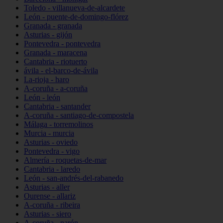
Toledo - villanueva-de-alcardete
León - puente-de-domingo-flórez
Granada - granada
Asturias - gijón
Pontevedra - pontevedra
Granada - maracena
Cantabria - riotuerto
ávila - el-barco-de-ávila
La-rioja - haro
A-coruña - a-coruña
León - león
Cantabria - santander
A-coruña - santiago-de-compostela
Málaga - torremolinos
Murcia - murcia
Asturias - oviedo
Pontevedra - vigo
Almería - roquetas-de-mar
Cantabria - laredo
León - san-andrés-del-rabanedo
Asturias - aller
Ourense - allariz
A-coruña - ribeira
Asturias - siero
A-coruña - narón