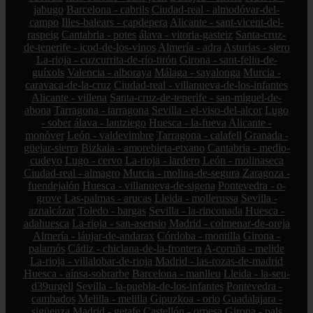
jabugo
Barcelona - cabrils
Ciudad-real - almodóvar-del-
campo
Illes-balears - capdepera
Alicante - sant-vicent-del-
raspeig
Cantabria - potes
álava - vitoria-gasteiz
Santa-cruz-
de-tenerife - icod-de-los-vinos
Almería - adra
Asturias - siero
La-rioja - cuzcurrita-de-río-tirón
Girona - sant-feliu-de-
guíxols
Valencia - alboraya
Málaga - sayalonga
Murcia -
caravaca-de-la-cruz
Ciudad-real - villanueva-de-los-infantes
Alicante - villena
Santa-cruz-de-tenerife - san-miguel-de-
abona
Tarragona - tarragona
Sevilla - el-viso-del-alcor
Lugo
- sober
álava - lantziego
Huesca - la-fueva
Alicante -
monòver
León - valdevimbre
Tarragona - calafell
Granada -
güejar-sierra
Bizkaia - amorebieta-etxano
Cantabria - medio-
cudeyo
Lugo - cervo
La-rioja - lardero
León - molinaseca
Ciudad-real - almagro
Murcia - molina-de-segura
Zaragoza -
fuendejalón
Huesca - villanueva-de-sigena
Pontevedra - o-
grove
Las-palmas - arucas
Lleida - mollerussa
Sevilla -
aznalcázar
Toledo - bargas
Sevilla - la-rinconada
Huesca -
adahuesca
La-rioja - san-asensio
Madrid - colmenar-de-oreja
Almería - láujar-de-andarax
Córdoba - montilla
Girona -
palamós
Cádiz - chiclana-de-la-frontera
A-coruña - melide
La-rioja - villalobar-de-rioja
Madrid - las-rozas-de-madrid
Huesca - aínsa-sobrarbe
Barcelona - manlleu
Lleida - la-seu-
d39urgell
Sevilla - la-puebla-de-los-infantes
Pontevedra -
cambados
Melilla - melilla
Gipuzkoa - orio
Guadalajara -
sigüenza
Madrid - getafe
Castellón - orpesa
Girona - pals