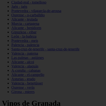
Ciudad-real - tomelloso
Jaén - jaén
Pontevedra - vilagarcía-de-arousa
Ourense - o-carballiño
Alicante - teulada
Murcia - cartagena
Alicante - benidorm
Gipuzkoa - eibar
León - la-bañeza
Pontevedra - meis
Palencia - palencia
Santa-cruz-de-tenerife - santa-cruz-de-tenerife
Valencia - paterna
Las-palmas - agüimes
Alicante - alcoi
Valencia - alaquàs
A-coruña - cabanas
Alicante - el-campello
Asturias - grado
Valencia - benetússer
Ourense - verín
Girona - mieres
Vinos de Granada