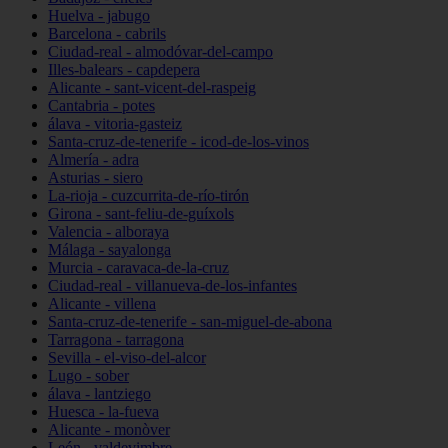
Huelva - jabugo
Barcelona - cabrils
Ciudad-real - almodóvar-del-campo
Illes-balears - capdepera
Alicante - sant-vicent-del-raspeig
Cantabria - potes
álava - vitoria-gasteiz
Santa-cruz-de-tenerife - icod-de-los-vinos
Almería - adra
Asturias - siero
La-rioja - cuzcurrita-de-río-tirón
Girona - sant-feliu-de-guíxols
Valencia - alboraya
Málaga - sayalonga
Murcia - caravaca-de-la-cruz
Ciudad-real - villanueva-de-los-infantes
Alicante - villena
Santa-cruz-de-tenerife - san-miguel-de-abona
Tarragona - tarragona
Sevilla - el-viso-del-alcor
Lugo - sober
álava - lantziego
Huesca - la-fueva
Alicante - monòver
León - valdevimbre