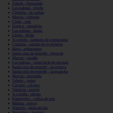
Toledo - fuensalida
Las-palmas - tejeda
Córdoba - la-carlota
Murcia - cehegín
Cádiz - rota
Huelva - gibraleón
Las-palmas - tinajo
Lleida - lleida
A-coruña - santiago-de-compostela
Córdoba - aguilar-de-la-frontera
álava - eskuernaga
Santa-cruz-de-tenerife - tegueste
Murcia - jumilla
Las-palmas - santa-lucía-de-tirajana
Santa-cruz-de-tenerife - la-orotava
Santa-cruz-de-tenerife - la-guancha
Murcia - moratalla
Toledo - yepes
Cáceres - cáceres
Valencia - torrent
A-coruña - ribeira
Pontevedra - caldas-de-reis
Málaga - torrox
Almería - olula-del-río
Barcelona - montgat