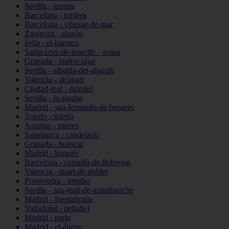
Sevilla - gerena
Barcelona - tordera
Barcelona - vilassar-de-mar
Zaragoza - alagón
ávila - el-barraco
Santa-cruz-de-tenerife - arona
Granada - huétor-tájar
Sevilla - albaida-del-aljarafe
Valencia - alcàsser
Ciudad-real - daimiel
Sevilla - la-algaba
Madrid - san-fernando-de-henares
Toledo - toledo
Asturias - mieres
Salamanca - candelario
Granada - huéscar
Madrid - leganés
Barcelona - cornellà-de-llobregat
Valencia - quart-de-poblet
Pontevedra - tomiño
Sevilla - san-juan-de-aznalfarache
Madrid - fuenlabrada
Valladolid - peñafiel
Madrid - parla
Madrid - el-álamo