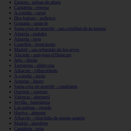
Zamora - peleas-de-abajo
Cantabria - reinosa
A-coruña - carral
Illes-balears - pollença
Granada - santa-fe
Santa-cruz-de-tenerife - san-cristóbal-de-la-laguna
Almería - padules
Almería - rioja
Castellón - benicàssim
Madrid - san-sebastián-de-los-reyes
Alicante - sant-joan-d39alacant
Jaén - úbeda
Tarragona - ulldecona
Albacete - villarrobledo
A-coruña - arzúa
Asturias - llanes
Santa-cruz-de-tenerife - candelaria
Ourense - ourense
Valencia - algemesí
Sevilla - badolatosa
Las-palmas - mogán
Huelva - almonte
Albacete - chinchilla-de-monte-aragón
Madrid - alpedrete
Cantabria - noja