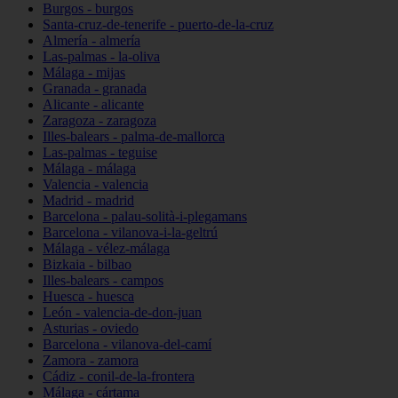
Burgos - burgos
Santa-cruz-de-tenerife - puerto-de-la-cruz
Almería - almería
Las-palmas - la-oliva
Málaga - mijas
Granada - granada
Alicante - alicante
Zaragoza - zaragoza
Illes-balears - palma-de-mallorca
Las-palmas - teguise
Málaga - málaga
Valencia - valencia
Madrid - madrid
Barcelona - palau-solità-i-plegamans
Barcelona - vilanova-i-la-geltrú
Málaga - vélez-málaga
Bizkaia - bilbao
Illes-balears - campos
Huesca - huesca
León - valencia-de-don-juan
Asturias - oviedo
Barcelona - vilanova-del-camí
Zamora - zamora
Cádiz - conil-de-la-frontera
Málaga - cártama