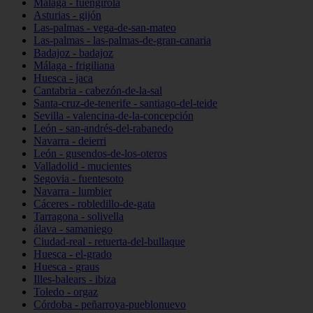
Málaga - fuengirola
Asturias - gijón
Las-palmas - vega-de-san-mateo
Las-palmas - las-palmas-de-gran-canaria
Badajoz - badajoz
Málaga - frigiliana
Huesca - jaca
Cantabria - cabezón-de-la-sal
Santa-cruz-de-tenerife - santiago-del-teide
Sevilla - valencina-de-la-concepción
León - san-andrés-del-rabanedo
Navarra - deierri
León - gusendos-de-los-oteros
Valladolid - mucientes
Segovia - fuentesoto
Navarra - lumbier
Cáceres - robledillo-de-gata
Tarragona - solivella
álava - samaniego
Ciudad-real - retuerta-del-bullaque
Huesca - el-grado
Huesca - graus
Illes-balears - ibiza
Toledo - orgaz
Córdoba - peñarroya-pueblonuevo