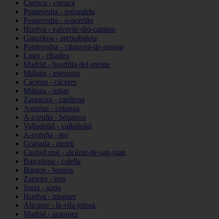
Cuenca - cuenca
Pontevedra - redondela
Pontevedra - o-porriño
Huelva - valverde-del-camino
Gipuzkoa - aretxabaleta
Pontevedra - vilanova-de-arousa
Lugo - ribadeo
Madrid - boadilla-del-monte
Málaga - estepona
Cáceres - cáceres
Málaga - mijas
Zaragoza - cariñena
Asturias - colunga
A-coruña - betanzos
Valladolid - valladolid
A-coruña - teo
Granada - motril
Ciudad-real - alcázar-de-san-juan
Barcelona - calella
Burgos - burgos
Zamora - toro
Soria - soria
Huelva - moguer
Alicante - la-vila-joiosa
Madrid - aranjuez