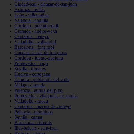
Ciudad-real - alcázar-de-san-juan
Asturias - avilés
León - villamañán
Valencia - chulilla
Córdoba - puente-genil
Granada - huétor-vega
Cantabria - bareyo
Valladolid - valladolid
Barcelona - font-rubí
Cuenca - casas-de-los-pinos
Córdoba - fuente-obejuna
Pontevedra - vigo
Sevilla - tomares
Huelva - cortegana
Zamora - pobladura-del-valle
Málaga - monda
Palencia - autilla-del-pino
Pontevedra - vilagarcía-de-arousa
Valladolid - rueda
Cantabria - marina-de-cudeyo
Palencia - moratinos
Sevilla - camas
Barcelona - subirats
Illes-balears - sant-joan
Badajoz - cheles