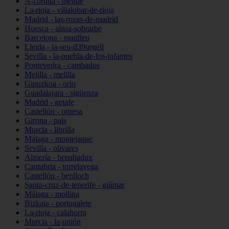
A-coruña - melide
La-rioja - villalobar-de-rioja
Madrid - las-rozas-de-madrid
Huesca - aínsa-sobrarbe
Barcelona - manlleu
Lleida - la-seu-d39urgell
Sevilla - la-puebla-de-los-infantes
Pontevedra - cambados
Melilla - melilla
Gipuzkoa - orio
Guadalajara - sigüenza
Madrid - getafe
Castellón - orpesa
Girona - pals
Murcia - librilla
Málaga - montejaque
Sevilla - olivares
Almería - benahadux
Cantabria - torrelavega
Castellón - benlloch
Santa-cruz-de-tenerife - güímar
Málaga - mollina
Bizkaia - portugalete
La-rioja - calahorra
Murcia - la-unión