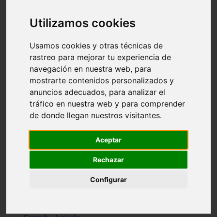
Santa-cruz-de-tenerife - los-llanos-de-aridane
Cantabria - suances
Utilizamos cookies
Sevilla - bormujos
Granada - monachil
Málaga - júzcar
Usamos cookies y otras técnicas de
Huesca - isábena
rastreo para mejorar tu experiencia de
Huesca - alquézar
navegación en nuestra web, para
Huesca - castejón-de-sos
Lleida - alt-àneu
mostrarte contenidos personalizados y
Sevilla - marinaleda
anuncios adecuados, para analizar el
Córdoba - almedinilla
tráfico en nuestra web y para comprender
Navarra - zangoza
Cantabria - arenas-de-iguña
de donde llegan nuestros visitantes.
Barcelona - la-pobla-de-lillet
Murcia - cartagena
Las-palmas - yaiza
Aceptar
Madrid - nuevo-baztán
Sevilla - arahal
Rechazar
Málaga - istán
Valladolid - fuensaldaña
Configurar
Sevilla - salteras
Huesca - biescas
Granada - pampaneira
La-rioja - ezcaray