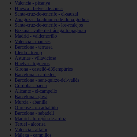
Valencia - picanya
Huesca - belver-de-cinca
Santa-cruz-de-tenerife - el-sauzal
Zaragoza - la-almunia-de-doña-godina
Santa-cruz-de-tenerife - los-realejos
Bizkaia - valle-de-trápaga-trapagaran
Madrid - valdemorillo
Valencia - manises
Barcelona - terrassa
Lleida - tremp
Asturias - villaviciosa
Huelva - trigueros
Girona - castelló-d39empúries
Barcelona - cardedeu
Barcelona - sant-quirze-del-vallès
Córdoba - baena
Alicante - el-campello
Barcelona - gavà
Murcia - abanilla
Ourense - o-carballiño
Barcelona - sabadell
Madrid - torrejón-de-ardoz
Teruel - alcorisa
Valencia - alfafar
Málaga - campillos