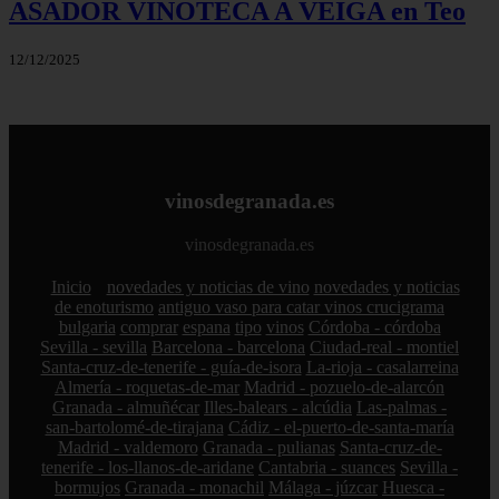
ASADOR VINOTECA A VEIGA en Teo
12/12/2025
vinosdegranada.es
vinosdegranada.es
Inicio
novedades y noticias de vino
novedades y noticias
de enoturismo
antiguo vaso para catar vinos crucigrama
bulgaria
comprar
espana
tipo
vinos
Córdoba - córdoba
Sevilla - sevilla
Barcelona - barcelona
Ciudad-real - montiel
Santa-cruz-de-tenerife - guía-de-isora
La-rioja - casalarreina
Almería - roquetas-de-mar
Madrid - pozuelo-de-alarcón
Granada - almuñécar
Illes-balears - alcúdia
Las-palmas -
san-bartolomé-de-tirajana
Cádiz - el-puerto-de-santa-maría
Madrid - valdemoro
Granada - pulianas
Santa-cruz-de-
tenerife - los-llanos-de-aridane
Cantabria - suances
Sevilla -
bormujos
Granada - monachil
Málaga - júzcar
Huesca -