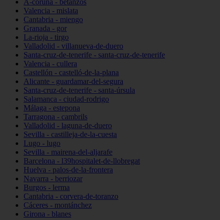
A-coruña - betanzos
Valencia - mislata
Cantabria - miengo
Granada - gor
La-rioja - tirgo
Valladolid - villanueva-de-duero
Santa-cruz-de-tenerife - santa-cruz-de-tenerife
Valencia - cullera
Castellón - castelló-de-la-plana
Alicante - guardamar-del-segura
Santa-cruz-de-tenerife - santa-úrsula
Salamanca - ciudad-rodrigo
Málaga - estepona
Tarragona - cambrils
Valladolid - laguna-de-duero
Sevilla - castilleja-de-la-cuesta
Lugo - lugo
Sevilla - mairena-del-aljarafe
Barcelona - l39hospitalet-de-llobregat
Huelva - palos-de-la-frontera
Navarra - berriozar
Burgos - lerma
Cantabria - corvera-de-toranzo
Cáceres - montánchez
Girona - blanes