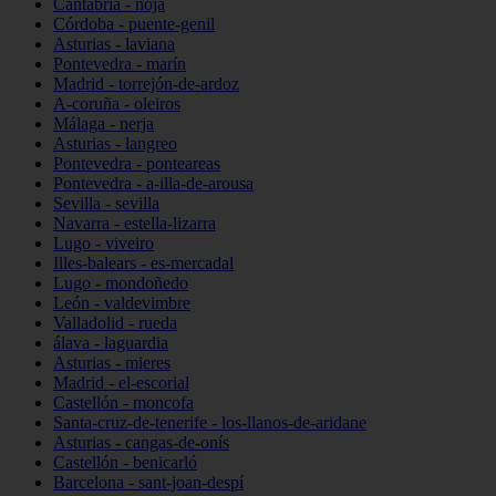
Cantabria - noja
Córdoba - puente-genil
Asturias - laviana
Pontevedra - marín
Madrid - torrejón-de-ardoz
A-coruña - oleiros
Málaga - nerja
Asturias - langreo
Pontevedra - ponteareas
Pontevedra - a-illa-de-arousa
Sevilla - sevilla
Navarra - estella-lizarra
Lugo - viveiro
Illes-balears - es-mercadal
Lugo - mondoñedo
León - valdevimbre
Valladolid - rueda
álava - laguardia
Asturias - mieres
Madrid - el-escorial
Castellón - moncofa
Santa-cruz-de-tenerife - los-llanos-de-aridane
Asturias - cangas-de-onís
Castellón - benicarló
Barcelona - sant-joan-despí