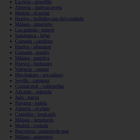
La-rioja - arnedillo
Almería - huércal-overa
Madrid - el-molar
Huelva - bollullos-par-del-condado
Málaga - algarrobo
Las-palmas - tuineje
Salamanca - béjar
Granada - capileira
Huelva - aljaraque
Granada - guadix
Málaga - manilva
Huesca - barbastro
Valencia - sagunt
Illes-balears - ses-salines
Sevilla - carmona
Ciudad-real - valdepeñas
Alicante - orihuela
Jaén - baeza
Navarra - tudela
Almería - el-ejido
Castellón - benicarló
Málaga - benahavís
Madrid - coslada
Barcelona - malgrat-de-mar
Málaga - antequera