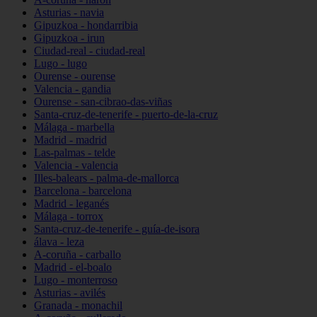
Asturias - navia
Gipuzkoa - hondarribia
Gipuzkoa - irun
Ciudad-real - ciudad-real
Lugo - lugo
Ourense - ourense
Valencia - gandia
Ourense - san-cibrao-das-viñas
Santa-cruz-de-tenerife - puerto-de-la-cruz
Málaga - marbella
Madrid - madrid
Las-palmas - telde
Valencia - valencia
Illes-balears - palma-de-mallorca
Barcelona - barcelona
Madrid - leganés
Málaga - torrox
Santa-cruz-de-tenerife - guía-de-isora
álava - leza
A-coruña - carballo
Madrid - el-boalo
Lugo - monterroso
Asturias - avilés
Granada - monachil