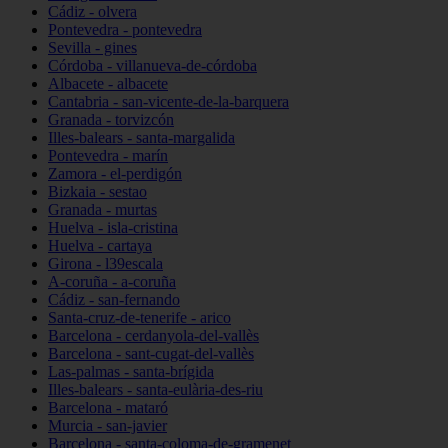
Cádiz - olvera
Pontevedra - pontevedra
Sevilla - gines
Córdoba - villanueva-de-córdoba
Albacete - albacete
Cantabria - san-vicente-de-la-barquera
Granada - torvizcón
Illes-balears - santa-margalida
Pontevedra - marín
Zamora - el-perdigón
Bizkaia - sestao
Granada - murtas
Huelva - isla-cristina
Huelva - cartaya
Girona - l39escala
A-coruña - a-coruña
Cádiz - san-fernando
Santa-cruz-de-tenerife - arico
Barcelona - cerdanyola-del-vallès
Barcelona - sant-cugat-del-vallès
Las-palmas - santa-brígida
Illes-balears - santa-eulària-des-riu
Barcelona - mataró
Murcia - san-javier
Barcelona - santa-coloma-de-gramenet