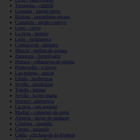
Tarragona - calafell
Granada - güejar-sierra
Bizkaia - amorebieta-etxano
Cantabria - medio-cudeyo
Lugo - cervo
La-rioja - lardero
León - molinaseca
Ciudad-real - almagro
Murcia - molina-de-segura
Zaragoza - fuendejalón
Huesca - villanueva-de-sigena
Pontevedra - o-grove
Las-palmas - arucas
Lleida - mollerussa
Sevilla - aznalcázar
Toledo - bargas
Sevilla - la-rinconada
Huesca - adahuesca
La-rioja - san-asensio
Madrid - colmenar-de-oreja
Almería - láujar-de-andarax
Córdoba - montilla
Girona - palamós
Cádiz - chiclana-de-la-frontera