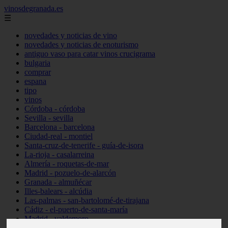
vinosdegranada.es
☰
novedades y noticias de vino
novedades y noticias de enoturismo
antiguo vaso para catar vinos crucigrama
bulgaria
comprar
espana
tipo
vinos
Córdoba - córdoba
Sevilla - sevilla
Barcelona - barcelona
Ciudad-real - montiel
Santa-cruz-de-tenerife - guía-de-isora
La-rioja - casalarreina
Almería - roquetas-de-mar
Madrid - pozuelo-de-alarcón
Granada - almuñécar
Illes-balears - alcúdia
Las-palmas - san-bartolomé-de-tirajana
Cádiz - el-puerto-de-santa-maría
Madrid - valdemoro
Granada - pulianas