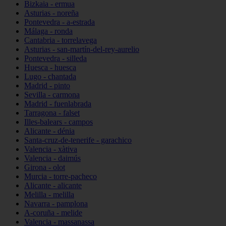
Bizkaia - ermua
Asturias - noreña
Pontevedra - a-estrada
Málaga - ronda
Cantabria - torrelavega
Asturias - san-martín-del-rey-aurelio
Pontevedra - silleda
Huesca - huesca
Lugo - chantada
Madrid - pinto
Sevilla - carmona
Madrid - fuenlabrada
Tarragona - falset
Illes-balears - campos
Alicante - dénia
Santa-cruz-de-tenerife - garachico
Valencia - xàtiva
Valencia - daimús
Girona - olot
Murcia - torre-pacheco
Alicante - alicante
Melilla - melilla
Navarra - pamplona
A-coruña - melide
Valencia - massanassa