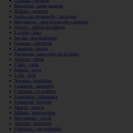
Granada - lanjarón
Barcelona - santa-susanna
Bizkaia - santurtzi
Santa-cruz-de-tenerife - tacoronte
Illes-balears - sant-llorenç-des-cardassar
Huesca - sallent-de-gállego
La-rioja - haro
Sevilla - dos-hermanas
Granada - salobreña
Cantabria - laredo
Tarragona - sant-carles-de-la-ràpita
Alicante - dénia
Cádiz - cádiz
Málaga - nerja
León - león
Navarra - pamplona
Cantabria - santander
Cantabria - el-astillero
Salamanca - salamanca
Valladolid - boecillo
Murcia - murcia
Málaga - torremolinos
Illes-balears - calvià
Alicante - benidorm
Gipuzkoa - san-sebastián