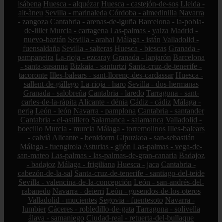
isábena
Huesca - alquézar
Huesca - castejón-de-sos
Lleida -
alt-àneu
Sevilla - marinaleda
Córdoba - almedinilla
Navarra
- zangoza
Cantabria - arenas-de-iguña
Barcelona - la-pobla-
de-lillet
Murcia - cartagena
Las-palmas - yaiza
Madrid -
nuevo-baztán
Sevilla - arahal
Málaga - istán
Valladolid -
fuensaldaña
Sevilla - salteras
Huesca - biescas
Granada -
pampaneira
La-rioja - ezcaray
Granada - lanjarón
Barcelona
- santa-susanna
Bizkaia - santurtzi
Santa-cruz-de-tenerife -
tacoronte
Illes-balears - sant-llorenç-des-cardassar
Huesca -
sallent-de-gállego
La-rioja - haro
Sevilla - dos-hermanas
Granada - salobreña
Cantabria - laredo
Tarragona - sant-
carles-de-la-ràpita
Alicante - dénia
Cádiz - cádiz
Málaga -
nerja
León - león
Navarra - pamplona
Cantabria - santander
Cantabria - el-astillero
Salamanca - salamanca
Valladolid -
boecillo
Murcia - murcia
Málaga - torremolinos
Illes-balears
- calvià
Alicante - benidorm
Gipuzkoa - san-sebastián
Málaga - fuengirola
Asturias - gijón
Las-palmas - vega-de-
san-mateo
Las-palmas - las-palmas-de-gran-canaria
Badajoz
- badajoz
Málaga - frigiliana
Huesca - jaca
Cantabria -
cabezón-de-la-sal
Santa-cruz-de-tenerife - santiago-del-teide
Sevilla - valencina-de-la-concepción
León - san-andrés-del-
rabanedo
Navarra - deierri
León - gusendos-de-los-oteros
Valladolid - mucientes
Segovia - fuentesoto
Navarra -
lumbier
Cáceres - robledillo-de-gata
Tarragona - solivella
álava - samaniego
Ciudad-real - retuerta-del-bullaque