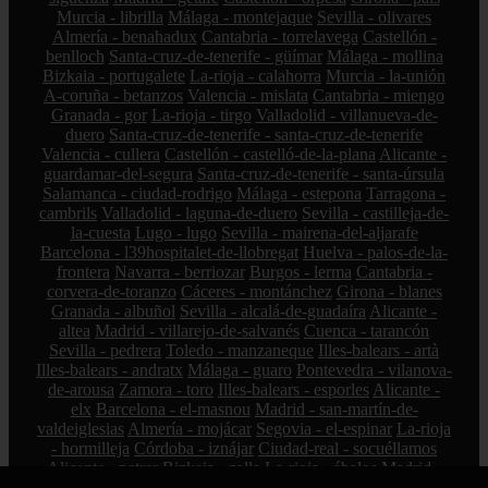
Murcia - librilla
Málaga - montejaque
Sevilla - olivares
Almería - benahadux
Cantabria - torrelavega
Castellón -
benlloch
Santa-cruz-de-tenerife - güímar
Málaga - mollina
Bizkaia - portugalete
La-rioja - calahorra
Murcia - la-unión
A-coruña - betanzos
Valencia - mislata
Cantabria - miengo
Granada - gor
La-rioja - tirgo
Valladolid - villanueva-de-
duero
Santa-cruz-de-tenerife - santa-cruz-de-tenerife
Valencia - cullera
Castellón - castelló-de-la-plana
Alicante -
guardamar-del-segura
Santa-cruz-de-tenerife - santa-úrsula
Salamanca - ciudad-rodrigo
Málaga - estepona
Tarragona -
cambrils
Valladolid - laguna-de-duero
Sevilla - castilleja-de-
la-cuesta
Lugo - lugo
Sevilla - mairena-del-aljarafe
Barcelona - l39hospitalet-de-llobregat
Huelva - palos-de-la-
frontera
Navarra - berriozar
Burgos - lerma
Cantabria -
corvera-de-toranzo
Cáceres - montánchez
Girona - blanes
Granada - albuñol
Sevilla - alcalá-de-guadaíra
Alicante -
altea
Madrid - villarejo-de-salvanés
Cuenca - tarancón
Sevilla - pedrera
Toledo - manzaneque
Illes-balears - artà
Illes-balears - andratx
Málaga - guaro
Pontevedra - vilanova-
de-arousa
Zamora - toro
Illes-balears - esporles
Alicante -
elx
Barcelona - el-masnou
Madrid - san-martín-de-
valdeiglesias
Almería - mojácar
Segovia - el-espinar
La-rioja
- hormilleja
Córdoba - iznájar
Ciudad-real - socuéllamos
Alicante - petrer
Bizkaia - zalla
La-rioja - ábalos
Madrid -
alcorcón
Zamora - peleas-de-abajo
Cantabria - reinosa
A-