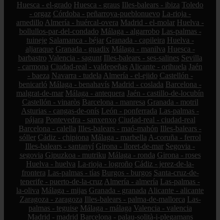
Huesca - el-grado
Huesca - graus
Illes-balears - ibiza
Toledo
- orgaz
Córdoba - peñarroya-pueblonuevo
La-rioja -
arnedillo
Almería - huércal-overa
Madrid - el-molar
Huelva -
bollullos-par-del-condado
Málaga - algarrobo
Las-palmas -
tuineje
Salamanca - béjar
Granada - capileira
Huelva -
aljaraque
Granada - guadix
Málaga - manilva
Huesca -
barbastro
Valencia - sagunt
Illes-balears - ses-salines
Sevilla
- carmona
Ciudad-real - valdepeñas
Alicante - orihuela
Jaén
- baeza
Navarra - tudela
Almería - el-ejido
Castellón -
benicarló
Málaga - benahavís
Madrid - coslada
Barcelona -
malgrat-de-mar
Málaga - antequera
Jaén - castillo-de-locubín
Castellón - vinaròs
Barcelona - manresa
Granada - motril
Asturias - cangas-de-onís
León - ponferrada
Las-palmas -
pájara
Pontevedra - sanxenxo
Ciudad-real - ciudad-real
Barcelona - calella
Illes-balears - maó-mahón
Illes-balears -
sóller
Cádiz - chipiona
Málaga - marbella
A-coruña - ferrol
Illes-balears - santanyí
Girona - lloret-de-mar
Segovia -
segovia
Gipuzkoa - mutriku
Málaga - ronda
Girona - roses
Huelva - huelva
La-rioja - logroño
Cádiz - jerez-de-la-
frontera
Las-palmas - tías
Burgos - burgos
Santa-cruz-de-
tenerife - puerto-de-la-cruz
Almería - almería
Las-palmas -
la-oliva
Málaga - mijas
Granada - granada
Alicante - alicante
Zaragoza - zaragoza
Illes-balears - palma-de-mallorca
Las-
palmas - teguise
Málaga - málaga
Valencia - valencia
Madrid - madrid
Barcelona - palau-solità-i-plegamans