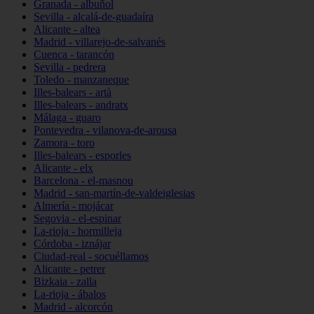
Granada - albuñol
Sevilla - alcalá-de-guadaíra
Alicante - altea
Madrid - villarejo-de-salvanés
Cuenca - tarancón
Sevilla - pedrera
Toledo - manzaneque
Illes-balears - artà
Illes-balears - andratx
Málaga - guaro
Pontevedra - vilanova-de-arousa
Zamora - toro
Illes-balears - esporles
Alicante - elx
Barcelona - el-masnou
Madrid - san-martín-de-valdeiglesias
Almería - mojácar
Segovia - el-espinar
La-rioja - hormilleja
Córdoba - iznájar
Ciudad-real - socuéllamos
Alicante - petrer
Bizkaia - zalla
La-rioja - ábalos
Madrid - alcorcón