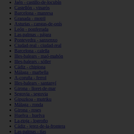
Jaén - castillo-de-locubín
Castellón - vinaròs
Barcelona - manresa
Granada - motril
Asturias - cangas-de-onís
León - ponferrada
Las-palmas - pájara
Pontevedra - sanxenxo
Ciudad-real - ciudad-real
Barcelona - calella
Illes-balears - maó-mahón
Illes-balears - sóller
Cádiz - chipiona
Málaga - marbella
A-coruña - ferrol
Illes-balears - santanyí
Girona - lloret-de-mar
Segovia - segovia
Gipuzkoa - mutriku
Málaga - ronda
Girona - roses
Huelva - huelva
La-rioja - logroño
Cádiz - jerez-de-la-frontera
Las-palmas - tías