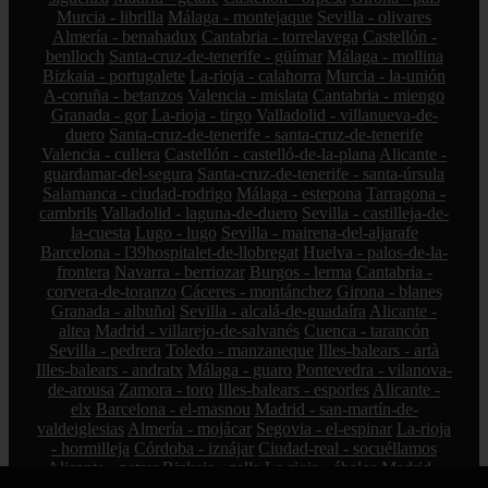
Murcia - librilla
Málaga - montejaque
Sevilla - olivares
Almería - benahadux
Cantabria - torrelavega
Castellón -
benlloch
Santa-cruz-de-tenerife - güímar
Málaga - mollina
Bizkaia - portugalete
La-rioja - calahorra
Murcia - la-unión
A-coruña - betanzos
Valencia - mislata
Cantabria - miengo
Granada - gor
La-rioja - tirgo
Valladolid - villanueva-de-
duero
Santa-cruz-de-tenerife - santa-cruz-de-tenerife
Valencia - cullera
Castellón - castelló-de-la-plana
Alicante -
guardamar-del-segura
Santa-cruz-de-tenerife - santa-úrsula
Salamanca - ciudad-rodrigo
Málaga - estepona
Tarragona -
cambrils
Valladolid - laguna-de-duero
Sevilla - castilleja-de-
la-cuesta
Lugo - lugo
Sevilla - mairena-del-aljarafe
Barcelona - l39hospitalet-de-llobregat
Huelva - palos-de-la-
frontera
Navarra - berriozar
Burgos - lerma
Cantabria -
corvera-de-toranzo
Cáceres - montánchez
Girona - blanes
Granada - albuñol
Sevilla - alcalá-de-guadaíra
Alicante -
altea
Madrid - villarejo-de-salvanés
Cuenca - tarancón
Sevilla - pedrera
Toledo - manzaneque
Illes-balears - artà
Illes-balears - andratx
Málaga - guaro
Pontevedra - vilanova-
de-arousa
Zamora - toro
Illes-balears - esporles
Alicante -
elx
Barcelona - el-masnou
Madrid - san-martín-de-
valdeiglesias
Almería - mojácar
Segovia - el-espinar
La-rioja
- hormilleja
Córdoba - iznájar
Ciudad-real - socuéllamos
Alicante - petrer
Bizkaia - zalla
La-rioja - ábalos
Madrid -
alcorcón
Zamora - peleas-de-abajo
Cantabria - reinosa
A-