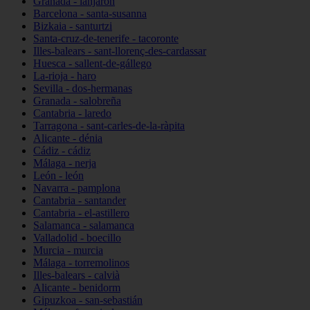
Granada - lanjarón
Barcelona - santa-susanna
Bizkaia - santurtzi
Santa-cruz-de-tenerife - tacoronte
Illes-balears - sant-llorenç-des-cardassar
Huesca - sallent-de-gállego
La-rioja - haro
Sevilla - dos-hermanas
Granada - salobreña
Cantabria - laredo
Tarragona - sant-carles-de-la-ràpita
Alicante - dénia
Cádiz - cádiz
Málaga - nerja
León - león
Navarra - pamplona
Cantabria - santander
Cantabria - el-astillero
Salamanca - salamanca
Valladolid - boecillo
Murcia - murcia
Málaga - torremolinos
Illes-balears - calvià
Alicante - benidorm
Gipuzkoa - san-sebastián