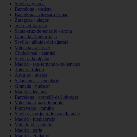
Sevilla - gerena
Barcelona - tordera
Barcelona - vilassar-de-mar
Zaragoza - alagón
ávila - el-barraco
Santa-cruz-de-tenerife - arona
Granada - huétor-tájar
Sevilla - albaida-del-aljarafe
Valencia - alcàsser
Ciudad-real - daimiel
Sevilla - la-algaba
Madrid - san-fernando-de-henares
Toledo - toledo
Asturias - mieres
Salamanca - candelario
Granada - huéscar
Madrid - leganés
Barcelona - cornellà-de-llobregat
Valencia - quart-de-poblet
Pontevedra - tomiño
Sevilla - san-juan-de-aznalfarache
Madrid - fuenlabrada
Valladolid - peñafiel
Madrid - parla
Madrid - el-álamo