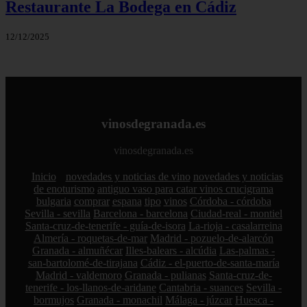
Restaurante La Bodega en Cádiz
12/12/2025
vinosdegranada.es
vinosdegranada.es
Inicio
novedades y noticias de vino
novedades y noticias
de enoturismo
antiguo vaso para catar vinos crucigrama
bulgaria
comprar
espana
tipo
vinos
Córdoba - córdoba
Sevilla - sevilla
Barcelona - barcelona
Ciudad-real - montiel
Santa-cruz-de-tenerife - guía-de-isora
La-rioja - casalarreina
Almería - roquetas-de-mar
Madrid - pozuelo-de-alarcón
Granada - almuñécar
Illes-balears - alcúdia
Las-palmas -
san-bartolomé-de-tirajana
Cádiz - el-puerto-de-santa-maría
Madrid - valdemoro
Granada - pulianas
Santa-cruz-de-
tenerife - los-llanos-de-aridane
Cantabria - suances
Sevilla -
bormujos
Granada - monachil
Málaga - júzcar
Huesca -