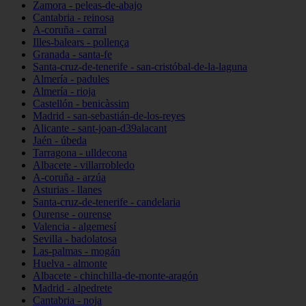
Zamora - peleas-de-abajo
Cantabria - reinosa
A-coruña - carral
Illes-balears - pollença
Granada - santa-fe
Santa-cruz-de-tenerife - san-cristóbal-de-la-laguna
Almería - padules
Almería - rioja
Castellón - benicàssim
Madrid - san-sebastián-de-los-reyes
Alicante - sant-joan-d39alacant
Jaén - úbeda
Tarragona - ulldecona
Albacete - villarrobledo
A-coruña - arzúa
Asturias - llanes
Santa-cruz-de-tenerife - candelaria
Ourense - ourense
Valencia - algemesí
Sevilla - badolatosa
Las-palmas - mogán
Huelva - almonte
Albacete - chinchilla-de-monte-aragón
Madrid - alpedrete
Cantabria - noja