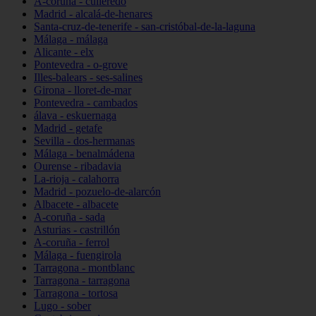
A-coruña - culleredo
Madrid - alcalá-de-henares
Santa-cruz-de-tenerife - san-cristóbal-de-la-laguna
Málaga - málaga
Alicante - elx
Pontevedra - o-grove
Illes-balears - ses-salines
Girona - lloret-de-mar
Pontevedra - cambados
álava - eskuernaga
Madrid - getafe
Sevilla - dos-hermanas
Málaga - benalmádena
Ourense - ribadavia
La-rioja - calahorra
Madrid - pozuelo-de-alarcón
Albacete - albacete
A-coruña - sada
Asturias - castrillón
A-coruña - ferrol
Málaga - fuengirola
Tarragona - montblanc
Tarragona - tarragona
Tarragona - tortosa
Lugo - sober