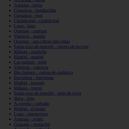
Asturias - navia
Gipuzkoa - hondarribia
Gipuzkoa - irun
Ciudad-real - ciudad-real
Lugo - lugo
Ourense - ourense
Valencia - gandia
Ourense - san-cibrao-das-viñas
Santa-cruz-de-tenerife - puerto-de-la-cruz
Málaga - marbella
Madrid - madrid
Las-palmas - telde
Valencia - valencia
Illes-balears - palma-de-mallorca
Barcelona - barcelona
Madrid - leganés
Málaga - torrox
Santa-cruz-de-tenerife - guía-de-isora
álava - leza
A-coruña - carballo
Madrid - el-boalo
Lugo - monterroso
Asturias - avilés
Granada - monachil