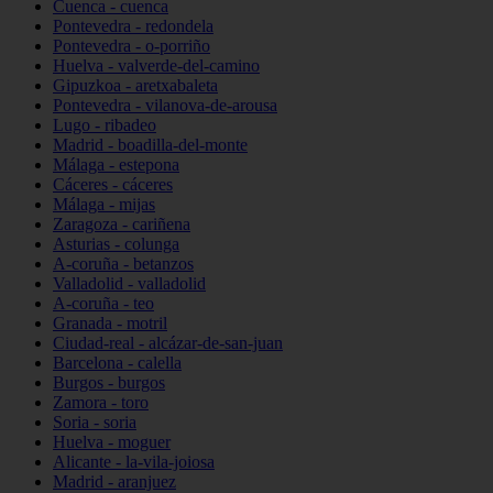
Cuenca - cuenca
Pontevedra - redondela
Pontevedra - o-porriño
Huelva - valverde-del-camino
Gipuzkoa - aretxabaleta
Pontevedra - vilanova-de-arousa
Lugo - ribadeo
Madrid - boadilla-del-monte
Málaga - estepona
Cáceres - cáceres
Málaga - mijas
Zaragoza - cariñena
Asturias - colunga
A-coruña - betanzos
Valladolid - valladolid
A-coruña - teo
Granada - motril
Ciudad-real - alcázar-de-san-juan
Barcelona - calella
Burgos - burgos
Zamora - toro
Soria - soria
Huelva - moguer
Alicante - la-vila-joiosa
Madrid - aranjuez