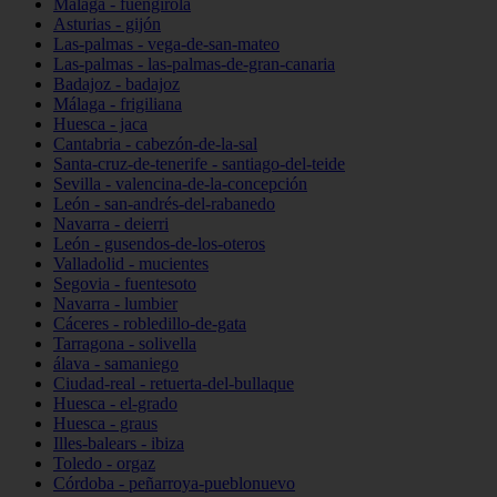
Málaga - fuengirola
Asturias - gijón
Las-palmas - vega-de-san-mateo
Las-palmas - las-palmas-de-gran-canaria
Badajoz - badajoz
Málaga - frigiliana
Huesca - jaca
Cantabria - cabezón-de-la-sal
Santa-cruz-de-tenerife - santiago-del-teide
Sevilla - valencina-de-la-concepción
León - san-andrés-del-rabanedo
Navarra - deierri
León - gusendos-de-los-oteros
Valladolid - mucientes
Segovia - fuentesoto
Navarra - lumbier
Cáceres - robledillo-de-gata
Tarragona - solivella
álava - samaniego
Ciudad-real - retuerta-del-bullaque
Huesca - el-grado
Huesca - graus
Illes-balears - ibiza
Toledo - orgaz
Córdoba - peñarroya-pueblonuevo