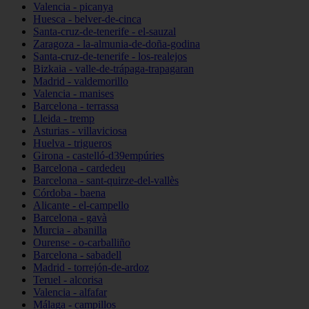
Valencia - picanya
Huesca - belver-de-cinca
Santa-cruz-de-tenerife - el-sauzal
Zaragoza - la-almunia-de-doña-godina
Santa-cruz-de-tenerife - los-realejos
Bizkaia - valle-de-trápaga-trapagaran
Madrid - valdemorillo
Valencia - manises
Barcelona - terrassa
Lleida - tremp
Asturias - villaviciosa
Huelva - trigueros
Girona - castelló-d39empúries
Barcelona - cardedeu
Barcelona - sant-quirze-del-vallès
Córdoba - baena
Alicante - el-campello
Barcelona - gavà
Murcia - abanilla
Ourense - o-carballiño
Barcelona - sabadell
Madrid - torrejón-de-ardoz
Teruel - alcorisa
Valencia - alfafar
Málaga - campillos