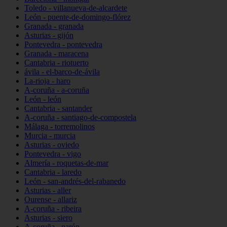
Toledo - villanueva-de-alcardete
León - puente-de-domingo-flórez
Granada - granada
Asturias - gijón
Pontevedra - pontevedra
Granada - maracena
Cantabria - riotuerto
ávila - el-barco-de-ávila
La-rioja - haro
A-coruña - a-coruña
León - león
Cantabria - santander
A-coruña - santiago-de-compostela
Málaga - torremolinos
Murcia - murcia
Asturias - oviedo
Pontevedra - vigo
Almería - roquetas-de-mar
Cantabria - laredo
León - san-andrés-del-rabanedo
Asturias - aller
Ourense - allariz
A-coruña - ribeira
Asturias - siero
A-coruña - narón