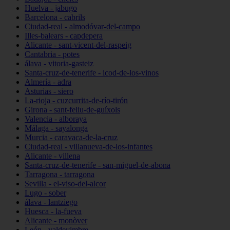
Huelva - jabugo
Barcelona - cabrils
Ciudad-real - almodóvar-del-campo
Illes-balears - capdepera
Alicante - sant-vicent-del-raspeig
Cantabria - potes
álava - vitoria-gasteiz
Santa-cruz-de-tenerife - icod-de-los-vinos
Almería - adra
Asturias - siero
La-rioja - cuzcurrita-de-río-tirón
Girona - sant-feliu-de-guíxols
Valencia - alboraya
Málaga - sayalonga
Murcia - caravaca-de-la-cruz
Ciudad-real - villanueva-de-los-infantes
Alicante - villena
Santa-cruz-de-tenerife - san-miguel-de-abona
Tarragona - tarragona
Sevilla - el-viso-del-alcor
Lugo - sober
álava - lantziego
Huesca - la-fueva
Alicante - monòver
León - valdevimbre