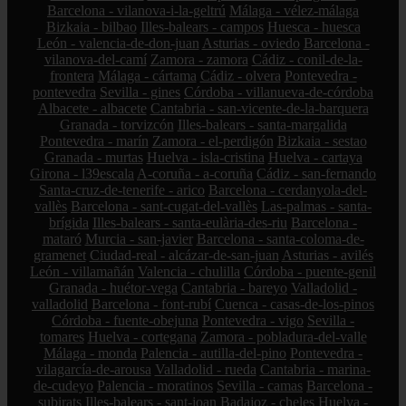
Barcelona - vilanova-i-la-geltrú
Málaga - vélez-málaga
Bizkaia - bilbao
Illes-balears - campos
Huesca - huesca
León - valencia-de-don-juan
Asturias - oviedo
Barcelona -
vilanova-del-camí
Zamora - zamora
Cádiz - conil-de-la-
frontera
Málaga - cártama
Cádiz - olvera
Pontevedra -
pontevedra
Sevilla - gines
Córdoba - villanueva-de-córdoba
Albacete - albacete
Cantabria - san-vicente-de-la-barquera
Granada - torvizcón
Illes-balears - santa-margalida
Pontevedra - marín
Zamora - el-perdigón
Bizkaia - sestao
Granada - murtas
Huelva - isla-cristina
Huelva - cartaya
Girona - l39escala
A-coruña - a-coruña
Cádiz - san-fernando
Santa-cruz-de-tenerife - arico
Barcelona - cerdanyola-del-
vallès
Barcelona - sant-cugat-del-vallès
Las-palmas - santa-
brígida
Illes-balears - santa-eulària-des-riu
Barcelona -
mataró
Murcia - san-javier
Barcelona - santa-coloma-de-
gramenet
Ciudad-real - alcázar-de-san-juan
Asturias - avilés
León - villamañán
Valencia - chulilla
Córdoba - puente-genil
Granada - huétor-vega
Cantabria - bareyo
Valladolid -
valladolid
Barcelona - font-rubí
Cuenca - casas-de-los-pinos
Córdoba - fuente-obejuna
Pontevedra - vigo
Sevilla -
tomares
Huelva - cortegana
Zamora - pobladura-del-valle
Málaga - monda
Palencia - autilla-del-pino
Pontevedra -
vilagarcía-de-arousa
Valladolid - rueda
Cantabria - marina-
de-cudeyo
Palencia - moratinos
Sevilla - camas
Barcelona -
subirats
Illes-balears - sant-joan
Badajoz - cheles
Huelva -