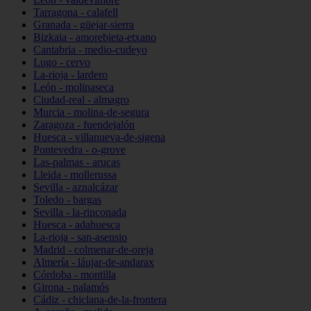
Tarragona - calafell
Granada - güejar-sierra
Bizkaia - amorebieta-etxano
Cantabria - medio-cudeyo
Lugo - cervo
La-rioja - lardero
León - molinaseca
Ciudad-real - almagro
Murcia - molina-de-segura
Zaragoza - fuendejalón
Huesca - villanueva-de-sigena
Pontevedra - o-grove
Las-palmas - arucas
Lleida - mollerussa
Sevilla - aznalcázar
Toledo - bargas
Sevilla - la-rinconada
Huesca - adahuesca
La-rioja - san-asensio
Madrid - colmenar-de-oreja
Almería - láujar-de-andarax
Córdoba - montilla
Girona - palamós
Cádiz - chiclana-de-la-frontera