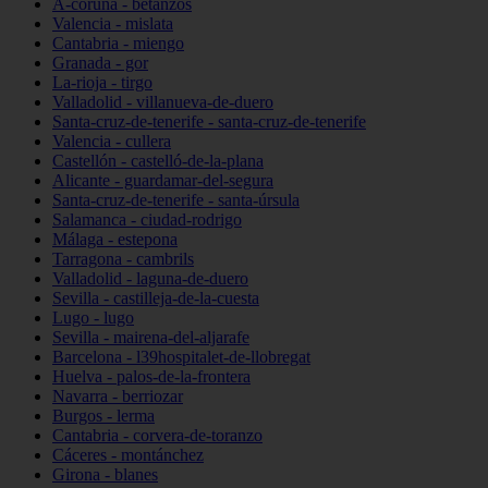
A-coruña - betanzos
Valencia - mislata
Cantabria - miengo
Granada - gor
La-rioja - tirgo
Valladolid - villanueva-de-duero
Santa-cruz-de-tenerife - santa-cruz-de-tenerife
Valencia - cullera
Castellón - castelló-de-la-plana
Alicante - guardamar-del-segura
Santa-cruz-de-tenerife - santa-úrsula
Salamanca - ciudad-rodrigo
Málaga - estepona
Tarragona - cambrils
Valladolid - laguna-de-duero
Sevilla - castilleja-de-la-cuesta
Lugo - lugo
Sevilla - mairena-del-aljarafe
Barcelona - l39hospitalet-de-llobregat
Huelva - palos-de-la-frontera
Navarra - berriozar
Burgos - lerma
Cantabria - corvera-de-toranzo
Cáceres - montánchez
Girona - blanes