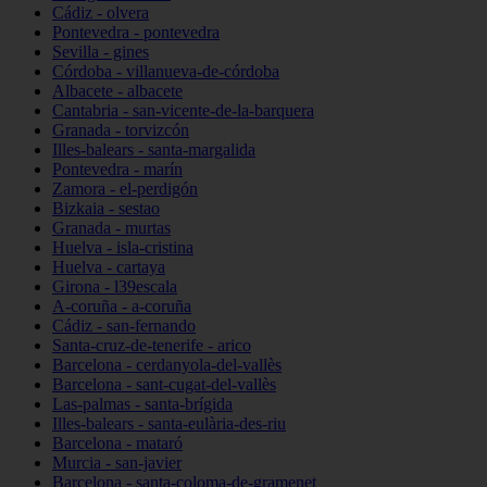
Cádiz - olvera
Pontevedra - pontevedra
Sevilla - gines
Córdoba - villanueva-de-córdoba
Albacete - albacete
Cantabria - san-vicente-de-la-barquera
Granada - torvizcón
Illes-balears - santa-margalida
Pontevedra - marín
Zamora - el-perdigón
Bizkaia - sestao
Granada - murtas
Huelva - isla-cristina
Huelva - cartaya
Girona - l39escala
A-coruña - a-coruña
Cádiz - san-fernando
Santa-cruz-de-tenerife - arico
Barcelona - cerdanyola-del-vallès
Barcelona - sant-cugat-del-vallès
Las-palmas - santa-brígida
Illes-balears - santa-eulària-des-riu
Barcelona - mataró
Murcia - san-javier
Barcelona - santa-coloma-de-gramenet