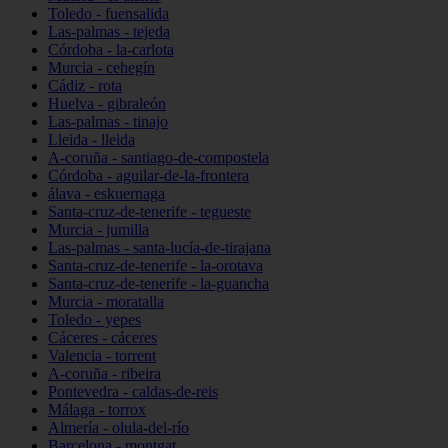
Toledo - fuensalida
Las-palmas - tejeda
Córdoba - la-carlota
Murcia - cehegín
Cádiz - rota
Huelva - gibraleón
Las-palmas - tinajo
Lleida - lleida
A-coruña - santiago-de-compostela
Córdoba - aguilar-de-la-frontera
álava - eskuernaga
Santa-cruz-de-tenerife - tegueste
Murcia - jumilla
Las-palmas - santa-lucía-de-tirajana
Santa-cruz-de-tenerife - la-orotava
Santa-cruz-de-tenerife - la-guancha
Murcia - moratalla
Toledo - yepes
Cáceres - cáceres
Valencia - torrent
A-coruña - ribeira
Pontevedra - caldas-de-reis
Málaga - torrox
Almería - olula-del-río
Barcelona - montgat