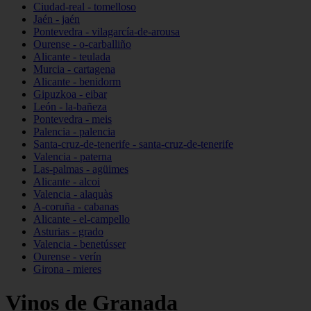
Ciudad-real - tomelloso
Jaén - jaén
Pontevedra - vilagarcía-de-arousa
Ourense - o-carballiño
Alicante - teulada
Murcia - cartagena
Alicante - benidorm
Gipuzkoa - eibar
León - la-bañeza
Pontevedra - meis
Palencia - palencia
Santa-cruz-de-tenerife - santa-cruz-de-tenerife
Valencia - paterna
Las-palmas - agüimes
Alicante - alcoi
Valencia - alaquàs
A-coruña - cabanas
Alicante - el-campello
Asturias - grado
Valencia - benetússer
Ourense - verín
Girona - mieres
Vinos de Granada