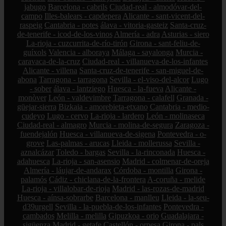
jabugo
Barcelona - cabrils
Ciudad-real - almodóvar-del-
campo
Illes-balears - capdepera
Alicante - sant-vicent-del-
raspeig
Cantabria - potes
álava - vitoria-gasteiz
Santa-cruz-
de-tenerife - icod-de-los-vinos
Almería - adra
Asturias - siero
La-rioja - cuzcurrita-de-río-tirón
Girona - sant-feliu-de-
guíxols
Valencia - alboraya
Málaga - sayalonga
Murcia -
caravaca-de-la-cruz
Ciudad-real - villanueva-de-los-infantes
Alicante - villena
Santa-cruz-de-tenerife - san-miguel-de-
abona
Tarragona - tarragona
Sevilla - el-viso-del-alcor
Lugo
- sober
álava - lantziego
Huesca - la-fueva
Alicante -
monòver
León - valdevimbre
Tarragona - calafell
Granada -
güejar-sierra
Bizkaia - amorebieta-etxano
Cantabria - medio-
cudeyo
Lugo - cervo
La-rioja - lardero
León - molinaseca
Ciudad-real - almagro
Murcia - molina-de-segura
Zaragoza -
fuendejalón
Huesca - villanueva-de-sigena
Pontevedra - o-
grove
Las-palmas - arucas
Lleida - mollerussa
Sevilla -
aznalcázar
Toledo - bargas
Sevilla - la-rinconada
Huesca -
adahuesca
La-rioja - san-asensio
Madrid - colmenar-de-oreja
Almería - láujar-de-andarax
Córdoba - montilla
Girona -
palamós
Cádiz - chiclana-de-la-frontera
A-coruña - melide
La-rioja - villalobar-de-rioja
Madrid - las-rozas-de-madrid
Huesca - aínsa-sobrarbe
Barcelona - manlleu
Lleida - la-seu-
d39urgell
Sevilla - la-puebla-de-los-infantes
Pontevedra -
cambados
Melilla - melilla
Gipuzkoa - orio
Guadalajara -
sigüenza
Madrid - getafe
Castellón - orpesa
Girona - pals