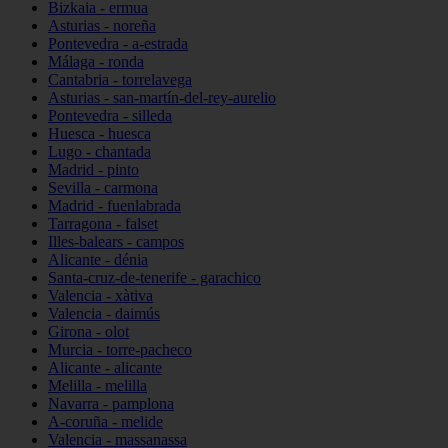
Bizkaia - ermua
Asturias - noreña
Pontevedra - a-estrada
Málaga - ronda
Cantabria - torrelavega
Asturias - san-martín-del-rey-aurelio
Pontevedra - silleda
Huesca - huesca
Lugo - chantada
Madrid - pinto
Sevilla - carmona
Madrid - fuenlabrada
Tarragona - falset
Illes-balears - campos
Alicante - dénia
Santa-cruz-de-tenerife - garachico
Valencia - xàtiva
Valencia - daimús
Girona - olot
Murcia - torre-pacheco
Alicante - alicante
Melilla - melilla
Navarra - pamplona
A-coruña - melide
Valencia - massanassa