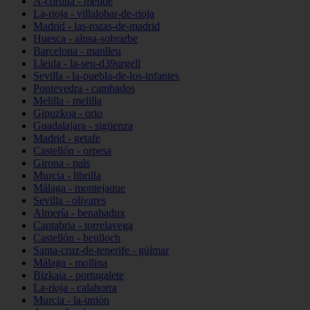
A-coruña - melide
La-rioja - villalobar-de-rioja
Madrid - las-rozas-de-madrid
Huesca - aínsa-sobrarbe
Barcelona - manlleu
Lleida - la-seu-d39urgell
Sevilla - la-puebla-de-los-infantes
Pontevedra - cambados
Melilla - melilla
Gipuzkoa - orio
Guadalajara - sigüenza
Madrid - getafe
Castellón - orpesa
Girona - pals
Murcia - librilla
Málaga - montejaque
Sevilla - olivares
Almería - benahadux
Cantabria - torrelavega
Castellón - benlloch
Santa-cruz-de-tenerife - güímar
Málaga - mollina
Bizkaia - portugalete
La-rioja - calahorra
Murcia - la-unión