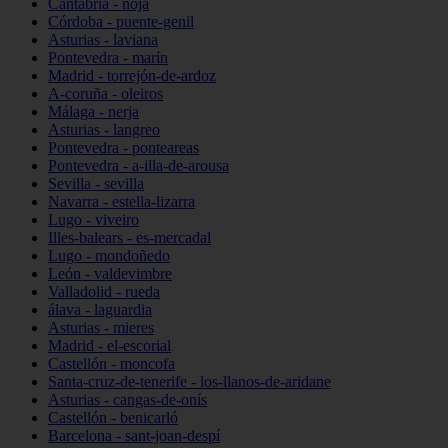
Cantabria - noja
Córdoba - puente-genil
Asturias - laviana
Pontevedra - marín
Madrid - torrejón-de-ardoz
A-coruña - oleiros
Málaga - nerja
Asturias - langreo
Pontevedra - ponteareas
Pontevedra - a-illa-de-arousa
Sevilla - sevilla
Navarra - estella-lizarra
Lugo - viveiro
Illes-balears - es-mercadal
Lugo - mondoñedo
León - valdevimbre
Valladolid - rueda
álava - laguardia
Asturias - mieres
Madrid - el-escorial
Castellón - moncofa
Santa-cruz-de-tenerife - los-llanos-de-aridane
Asturias - cangas-de-onís
Castellón - benicarló
Barcelona - sant-joan-despí