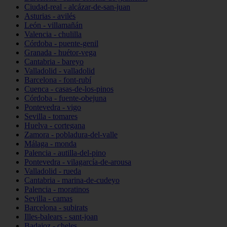
Ciudad-real - alcázar-de-san-juan
Asturias - avilés
León - villamañán
Valencia - chulilla
Córdoba - puente-genil
Granada - huétor-vega
Cantabria - bareyo
Valladolid - valladolid
Barcelona - font-rubí
Cuenca - casas-de-los-pinos
Córdoba - fuente-obejuna
Pontevedra - vigo
Sevilla - tomares
Huelva - cortegana
Zamora - pobladura-del-valle
Málaga - monda
Palencia - autilla-del-pino
Pontevedra - vilagarcía-de-arousa
Valladolid - rueda
Cantabria - marina-de-cudeyo
Palencia - moratinos
Sevilla - camas
Barcelona - subirats
Illes-balears - sant-joan
Badajoz - cheles