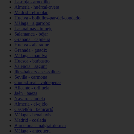
La-rioja - arnedillo
Almería - huércal-overa
Madrid - el-molar
Huelva - bollullos-par-del-condado
Málaga - algarrobo
Las-palmas - tuineje
Salamanca - béjar
Granada - capileira
Huelva - aljaraque
Granada - guadix
Málaga - manilva
Huesca - barbastro
Valencia - sagunt
Illes-balears - ses-salines
Sevilla - carmona
Ciudad-real - valdepeñas
Alicante - orihuela
Jaén - baeza
Navarra - tudela
Almería - el-ejido
Castellón - benicarló
Málaga - benahavís
Madrid - coslada
Barcelona - malgrat-de-mar
Málaga - antequera