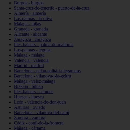
Burgos - burgos
Santa-cruz-de-tenerife - puerto-de-la-cruz
Almería - almería
Las-palmas - la-oliva
Málaga - mijas
Granada - granada
Alicante - alicante
Zaragoza - zaragoza
Illes-balears - palma-de-mallorca
Las-palmas - teguise
Málaga - málaga
Valencia - valencia
Madrid - madrid
Barcelona - palau-solità-i-plegamans
Barcelona - vilanova-i-la-geltrú
Málaga - vélez-málaga
Bizkaia - bilbao
Illes-balears - campos
Huesca - huesca
León - valencia-de-don-juan
Asturias - oviedo
Barcelona - vilanova-del-camí
Zamora - zamora
Cádiz - conil-de-la-frontera
Málaga - cártama