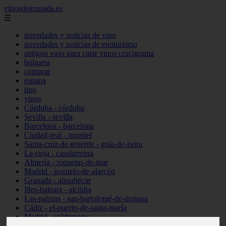
vinosdegranada.es
☰
novedades y noticias de vino
novedades y noticias de enoturismo
antiguo vaso para catar vinos crucigrama
bulgaria
comprar
espana
tipo
vinos
Córdoba - córdoba
Sevilla - sevilla
Barcelona - barcelona
Ciudad-real - montiel
Santa-cruz-de-tenerife - guía-de-isora
La-rioja - casalarreina
Almería - roquetas-de-mar
Madrid - pozuelo-de-alarcón
Granada - almuñécar
Illes-balears - alcúdia
Las-palmas - san-bartolomé-de-tirajana
Cádiz - el-puerto-de-santa-maría
Madrid - valdemoro
Granada - pulianas