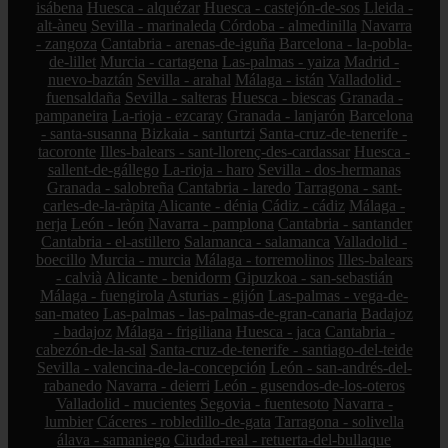
isábena
Huesca - alquézar
Huesca - castejón-de-sos
Lleida -
alt-àneu
Sevilla - marinaleda
Córdoba - almedinilla
Navarra
- zangoza
Cantabria - arenas-de-iguña
Barcelona - la-pobla-
de-lillet
Murcia - cartagena
Las-palmas - yaiza
Madrid -
nuevo-baztán
Sevilla - arahal
Málaga - istán
Valladolid -
fuensaldaña
Sevilla - salteras
Huesca - biescas
Granada -
pampaneira
La-rioja - ezcaray
Granada - lanjarón
Barcelona
- santa-susanna
Bizkaia - santurtzi
Santa-cruz-de-tenerife -
tacoronte
Illes-balears - sant-llorenç-des-cardassar
Huesca -
sallent-de-gállego
La-rioja - haro
Sevilla - dos-hermanas
Granada - salobreña
Cantabria - laredo
Tarragona - sant-
carles-de-la-ràpita
Alicante - dénia
Cádiz - cádiz
Málaga -
nerja
León - león
Navarra - pamplona
Cantabria - santander
Cantabria - el-astillero
Salamanca - salamanca
Valladolid -
boecillo
Murcia - murcia
Málaga - torremolinos
Illes-balears
- calvià
Alicante - benidorm
Gipuzkoa - san-sebastián
Málaga - fuengirola
Asturias - gijón
Las-palmas - vega-de-
san-mateo
Las-palmas - las-palmas-de-gran-canaria
Badajoz
- badajoz
Málaga - frigiliana
Huesca - jaca
Cantabria -
cabezón-de-la-sal
Santa-cruz-de-tenerife - santiago-del-teide
Sevilla - valencina-de-la-concepción
León - san-andrés-del-
rabanedo
Navarra - deierri
León - gusendos-de-los-oteros
Valladolid - mucientes
Segovia - fuentesoto
Navarra -
lumbier
Cáceres - robledillo-de-gata
Tarragona - solivella
álava - samaniego
Ciudad-real - retuerta-del-bullaque