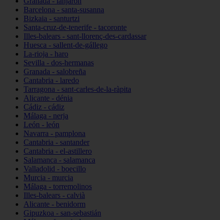
Granada - lanjarón
Barcelona - santa-susanna
Bizkaia - santurtzi
Santa-cruz-de-tenerife - tacoronte
Illes-balears - sant-llorenç-des-cardassar
Huesca - sallent-de-gállego
La-rioja - haro
Sevilla - dos-hermanas
Granada - salobreña
Cantabria - laredo
Tarragona - sant-carles-de-la-ràpita
Alicante - dénia
Cádiz - cádiz
Málaga - nerja
León - león
Navarra - pamplona
Cantabria - santander
Cantabria - el-astillero
Salamanca - salamanca
Valladolid - boecillo
Murcia - murcia
Málaga - torremolinos
Illes-balears - calvià
Alicante - benidorm
Gipuzkoa - san-sebastián