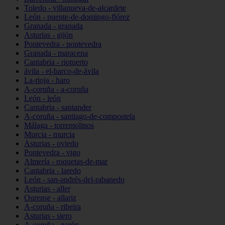
Toledo - villanueva-de-alcardete
León - puente-de-domingo-flórez
Granada - granada
Asturias - gijón
Pontevedra - pontevedra
Granada - maracena
Cantabria - riotuerto
ávila - el-barco-de-ávila
La-rioja - haro
A-coruña - a-coruña
León - león
Cantabria - santander
A-coruña - santiago-de-compostela
Málaga - torremolinos
Murcia - murcia
Asturias - oviedo
Pontevedra - vigo
Almería - roquetas-de-mar
Cantabria - laredo
León - san-andrés-del-rabanedo
Asturias - aller
Ourense - allariz
A-coruña - ribeira
Asturias - siero
A-coruña - narón