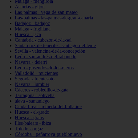
Málaga - fuengirola
Asturias - gijón
Las-palmas - vega-de-san-mateo
Las-palmas - las-palmas-de-gran-canaria
Badajoz - badajoz
Málaga - frigiliana
Huesca - jaca
Cantabria - cabezón-de-la-sal
Santa-cruz-de-tenerife - santiago-del-teide
Sevilla - valencina-de-la-concepción
León - san-andrés-del-rabanedo
Navarra - deierri
León - gusendos-de-los-oteros
Valladolid - mucientes
Segovia - fuentesoto
Navarra - lumbier
Cáceres - robledillo-de-gata
Tarragona - solivella
álava - samaniego
Ciudad-real - retuerta-del-bullaque
Huesca - el-grado
Huesca - graus
Illes-balears - ibiza
Toledo - orgaz
Córdoba - peñarroya-pueblonuevo