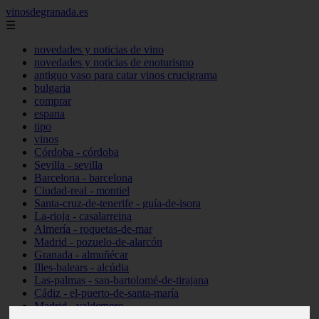
vinosdegranada.es
☰
novedades y noticias de vino
novedades y noticias de enoturismo
antiguo vaso para catar vinos crucigrama
bulgaria
comprar
espana
tipo
vinos
Córdoba - córdoba
Sevilla - sevilla
Barcelona - barcelona
Ciudad-real - montiel
Santa-cruz-de-tenerife - guía-de-isora
La-rioja - casalarreina
Almería - roquetas-de-mar
Madrid - pozuelo-de-alarcón
Granada - almuñécar
Illes-balears - alcúdia
Las-palmas - san-bartolomé-de-tirajana
Cádiz - el-puerto-de-santa-maría
Madrid - valdemoro
Granada - pulianas