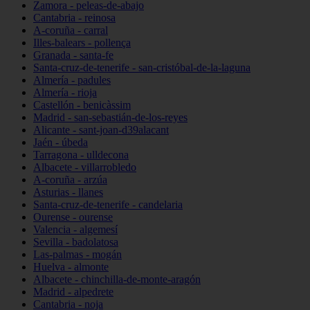
Zamora - peleas-de-abajo
Cantabria - reinosa
A-coruña - carral
Illes-balears - pollença
Granada - santa-fe
Santa-cruz-de-tenerife - san-cristóbal-de-la-laguna
Almería - padules
Almería - rioja
Castellón - benicàssim
Madrid - san-sebastián-de-los-reyes
Alicante - sant-joan-d39alacant
Jaén - úbeda
Tarragona - ulldecona
Albacete - villarrobledo
A-coruña - arzúa
Asturias - llanes
Santa-cruz-de-tenerife - candelaria
Ourense - ourense
Valencia - algemesí
Sevilla - badolatosa
Las-palmas - mogán
Huelva - almonte
Albacete - chinchilla-de-monte-aragón
Madrid - alpedrete
Cantabria - noja