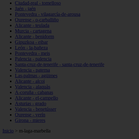
Ciudad-real - tomelloso
Jaén - jaén
Pontevedra - vilagarcía-de-arousa
Ourense - o-carballiño
Alicante - teulada
Murcia - cartagena
Alicante - benidorm
Gipuzkoa - eibar
León - la-bañeza
Pontevedra - meis
Palencia - palencia
Santa-cruz-de-tenerife - santa-cruz-de-tenerife
Valencia - paterna
Las-palmas - agüimes
Alicante - alcoi
Valencia - alaquàs
A-coruña - cabanas
Alicante - el-campello
Asturias - grado
Valencia - benetússer
Ourense - verín
Girona - mieres
Inicio
>
m-laga-marbella