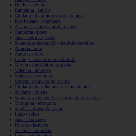
Huelva - jabugo
Barcelona - cabrils
Ciudad-real - almodóvar-del-campo
Illes-balears - capdepera
Alicante - sant-vicent-del-raspeig
Cantabria - potes
álava - vitoria-gasteiz
Santa-cruz-de-tenerife - icod-de-los-vinos
Almería - adra
Asturias - siero
La-rioja - cuzcurrita-de-río-tirón
Girona - sant-feliu-de-guíxols
Valencia - alboraya
Málaga - sayalonga
Murcia - caravaca-de-la-cruz
Ciudad-real - villanueva-de-los-infantes
Alicante - villena
Santa-cruz-de-tenerife - san-miguel-de-abona
Tarragona - tarragona
Sevilla - el-viso-del-alcor
Lugo - sober
álava - lantziego
Huesca - la-fueva
Alicante - monòver
León - valdevimbre