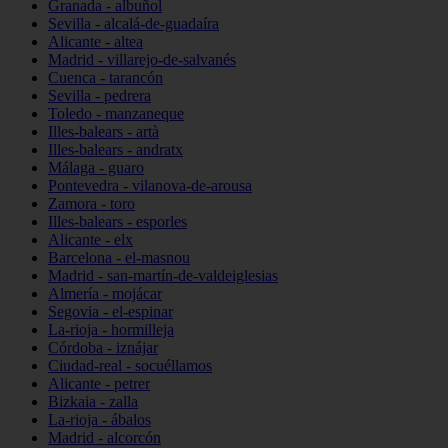
Granada - albuñol
Sevilla - alcalá-de-guadaíra
Alicante - altea
Madrid - villarejo-de-salvanés
Cuenca - tarancón
Sevilla - pedrera
Toledo - manzaneque
Illes-balears - artà
Illes-balears - andratx
Málaga - guaro
Pontevedra - vilanova-de-arousa
Zamora - toro
Illes-balears - esporles
Alicante - elx
Barcelona - el-masnou
Madrid - san-martín-de-valdeiglesias
Almería - mojácar
Segovia - el-espinar
La-rioja - hormilleja
Córdoba - iznájar
Ciudad-real - socuéllamos
Alicante - petrer
Bizkaia - zalla
La-rioja - ábalos
Madrid - alcorcón