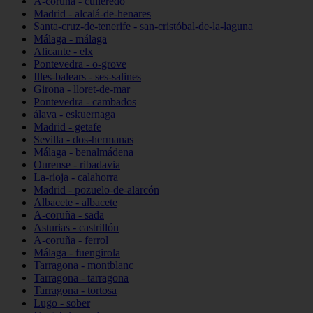
A-coruña - culleredo
Madrid - alcalá-de-henares
Santa-cruz-de-tenerife - san-cristóbal-de-la-laguna
Málaga - málaga
Alicante - elx
Pontevedra - o-grove
Illes-balears - ses-salines
Girona - lloret-de-mar
Pontevedra - cambados
álava - eskuernaga
Madrid - getafe
Sevilla - dos-hermanas
Málaga - benalmádena
Ourense - ribadavia
La-rioja - calahorra
Madrid - pozuelo-de-alarcón
Albacete - albacete
A-coruña - sada
Asturias - castrillón
A-coruña - ferrol
Málaga - fuengirola
Tarragona - montblanc
Tarragona - tarragona
Tarragona - tortosa
Lugo - sober