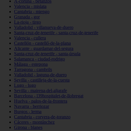
A-coruña - betanzos
Valencia - mislata
Cantabria - miengo
Granada - gor
La-rioja - tirgo
Valladolid - villanueva-de-duero
Santa-cruz-de-tenerife - santa-cruz-de-tenerife
Valencia - cullera
Castellón - castelló-de-la-plana
Alicante - guardamar-del-segura
Santa-cruz-de-tenerife - santa-úrsula
Salamanca - ciudad-rodrigo
Málaga - estepona
Tarragona - cambrils
Valladolid - laguna-de-duero
Sevilla - castilleja-de-la-cuesta
Lugo - lugo
Sevilla - mairena-del-aljarafe
Barcelona - l39hospitalet-de-llobregat
Huelva - palos-de-la-frontera
Navarra - berriozar
Burgos - lerma
Cantabria - corvera-de-toranzo
Cáceres - montánchez
Girona - blanes