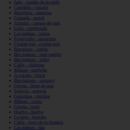
Jaén - castillo-de-locubín
Castellón - vinaròs
Barcelona - manresa
Granada - motril
Asturias - cangas-de-onís
León - ponferrada
Las-palmas - pájara
Pontevedra - sanxenxo
Ciudad-real - ciudad-real
Barcelona - calella
Illes-balears - maó-mahón
Illes-balears - sóller
Cádiz - chipiona
Málaga - marbella
A-coruña - ferrol
Illes-balears - santanyí
Girona - lloret-de-mar
Segovia - segovia
Gipuzkoa - mutriku
Málaga - ronda
Girona - roses
Huelva - huelva
La-rioja - logroño
Cádiz - jerez-de-la-frontera
Las-palmas - tías