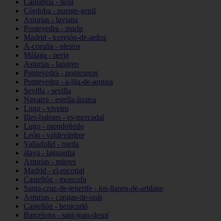
Cantabria - noja
Córdoba - puente-genil
Asturias - laviana
Pontevedra - marín
Madrid - torrejón-de-ardoz
A-coruña - oleiros
Málaga - nerja
Asturias - langreo
Pontevedra - ponteareas
Pontevedra - a-illa-de-arousa
Sevilla - sevilla
Navarra - estella-lizarra
Lugo - viveiro
Illes-balears - es-mercadal
Lugo - mondoñedo
León - valdevimbre
Valladolid - rueda
álava - laguardia
Asturias - mieres
Madrid - el-escorial
Castellón - moncofa
Santa-cruz-de-tenerife - los-llanos-de-aridane
Asturias - cangas-de-onís
Castellón - benicarló
Barcelona - sant-joan-despí