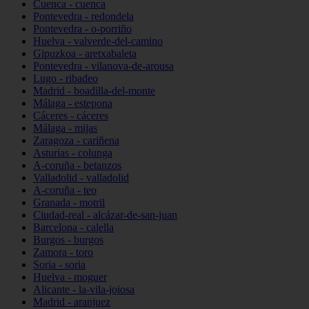
Cuenca - cuenca
Pontevedra - redondela
Pontevedra - o-porriño
Huelva - valverde-del-camino
Gipuzkoa - aretxabaleta
Pontevedra - vilanova-de-arousa
Lugo - ribadeo
Madrid - boadilla-del-monte
Málaga - estepona
Cáceres - cáceres
Málaga - mijas
Zaragoza - cariñena
Asturias - colunga
A-coruña - betanzos
Valladolid - valladolid
A-coruña - teo
Granada - motril
Ciudad-real - alcázar-de-san-juan
Barcelona - calella
Burgos - burgos
Zamora - toro
Soria - soria
Huelva - moguer
Alicante - la-vila-joiosa
Madrid - aranjuez