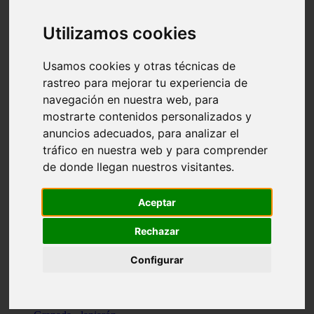
Santa-cruz-de-tenerife - los-llanos-de-aridane
Cantabria - suances
Utilizamos cookies
Sevilla - bormujos
Granada - monachil
Málaga - júzcar
Usamos cookies y otras técnicas de
Huesca - isábena
rastreo para mejorar tu experiencia de
Huesca - alquézar
navegación en nuestra web, para
Huesca - castejón-de-sos
Lleida - alt-àneu
mostrarte contenidos personalizados y
Sevilla - marinaleda
anuncios adecuados, para analizar el
Córdoba - almedinilla
tráfico en nuestra web y para comprender
Navarra - zangoza
Cantabria - arenas-de-iguña
de donde llegan nuestros visitantes.
Barcelona - la-pobla-de-lillet
Murcia - cartagena
Las-palmas - yaiza
Aceptar
Madrid - nuevo-baztán
Sevilla - arahal
Rechazar
Málaga - istán
Valladolid - fuensaldaña
Configurar
Sevilla - salteras
Huesca - biescas
Granada - pampaneira
La-rioja - ezcaray