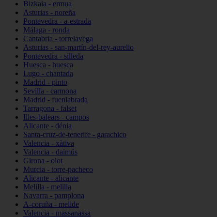
Bizkaia - ermua
Asturias - noreña
Pontevedra - a-estrada
Málaga - ronda
Cantabria - torrelavega
Asturias - san-martín-del-rey-aurelio
Pontevedra - silleda
Huesca - huesca
Lugo - chantada
Madrid - pinto
Sevilla - carmona
Madrid - fuenlabrada
Tarragona - falset
Illes-balears - campos
Alicante - dénia
Santa-cruz-de-tenerife - garachico
Valencia - xàtiva
Valencia - daimús
Girona - olot
Murcia - torre-pacheco
Alicante - alicante
Melilla - melilla
Navarra - pamplona
A-coruña - melide
Valencia - massanassa