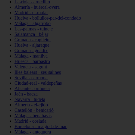
La-rioja - arnedillo
Almería - huércal-overa
Madrid - el-molar
Huelva - bollullos-par-del-condado
Málaga - algarrobo
Las-palmas - tuineje
Salamanca - béjar
Granada - capileira
Huelva - aljaraque
Granada - guadix
Málaga - manilva
Huesca - barbastro
Valencia - sagunt
Illes-balears - ses-salines
Sevilla - carmona
Ciudad-real - valdepeñas
Alicante - orihuela
Jaén - baeza
Navarra - tudela
Almería - el-ejido
Castellón - benicarló
Málaga - benahavís
Madrid - coslada
Barcelona - malgrat-de-mar
Málaga - antequera