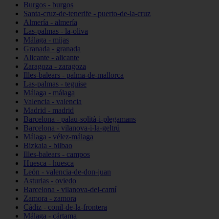
Burgos - burgos
Santa-cruz-de-tenerife - puerto-de-la-cruz
Almería - almería
Las-palmas - la-oliva
Málaga - mijas
Granada - granada
Alicante - alicante
Zaragoza - zaragoza
Illes-balears - palma-de-mallorca
Las-palmas - teguise
Málaga - málaga
Valencia - valencia
Madrid - madrid
Barcelona - palau-solità-i-plegamans
Barcelona - vilanova-i-la-geltrú
Málaga - vélez-málaga
Bizkaia - bilbao
Illes-balears - campos
Huesca - huesca
León - valencia-de-don-juan
Asturias - oviedo
Barcelona - vilanova-del-camí
Zamora - zamora
Cádiz - conil-de-la-frontera
Málaga - cártama