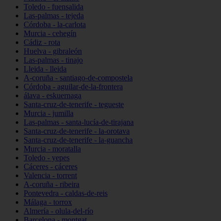
Toledo - fuensalida
Las-palmas - tejeda
Córdoba - la-carlota
Murcia - cehegín
Cádiz - rota
Huelva - gibraleón
Las-palmas - tinajo
Lleida - lleida
A-coruña - santiago-de-compostela
Córdoba - aguilar-de-la-frontera
álava - eskuernaga
Santa-cruz-de-tenerife - tegueste
Murcia - jumilla
Las-palmas - santa-lucía-de-tirajana
Santa-cruz-de-tenerife - la-orotava
Santa-cruz-de-tenerife - la-guancha
Murcia - moratalla
Toledo - yepes
Cáceres - cáceres
Valencia - torrent
A-coruña - ribeira
Pontevedra - caldas-de-reis
Málaga - torrox
Almería - olula-del-río
Barcelona - montgat