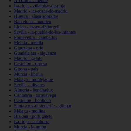
A-coruña - melide
La-rioja - villalobar-de-rioja
Madrid - las-rozas-de-madrid
Huesca - aínsa-sobrarbe
Barcelona - manlleu
Lleida - la-seu-d39urgell
Sevilla - la-puebla-de-los-infantes
Pontevedra - cambados
Melilla - melilla
Gipuzkoa - orio
Guadalajara - sigüenza
Madrid - getafe
Castellón - orpesa
Girona - pals
Murcia - librilla
Málaga - montejaque
Sevilla - olivares
Almería - benahadux
Cantabria - torrelavega
Castellón - benlloch
Santa-cruz-de-tenerife - güímar
Málaga - mollina
Bizkaia - portugalete
La-rioja - calahorra
Murcia - la-unión