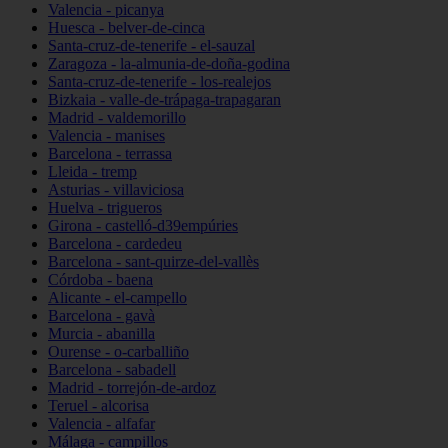
Valencia - picanya
Huesca - belver-de-cinca
Santa-cruz-de-tenerife - el-sauzal
Zaragoza - la-almunia-de-doña-godina
Santa-cruz-de-tenerife - los-realejos
Bizkaia - valle-de-trápaga-trapagaran
Madrid - valdemorillo
Valencia - manises
Barcelona - terrassa
Lleida - tremp
Asturias - villaviciosa
Huelva - trigueros
Girona - castelló-d39empúries
Barcelona - cardedeu
Barcelona - sant-quirze-del-vallès
Córdoba - baena
Alicante - el-campello
Barcelona - gavà
Murcia - abanilla
Ourense - o-carballiño
Barcelona - sabadell
Madrid - torrejón-de-ardoz
Teruel - alcorisa
Valencia - alfafar
Málaga - campillos