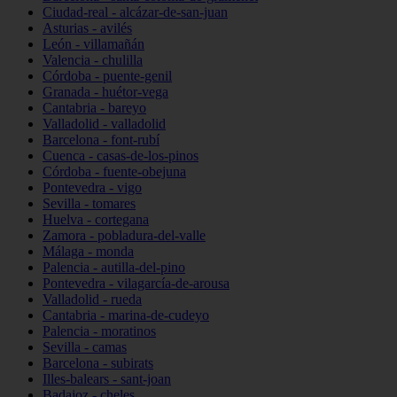
Ciudad-real - alcázar-de-san-juan
Asturias - avilés
León - villamañán
Valencia - chulilla
Córdoba - puente-genil
Granada - huétor-vega
Cantabria - bareyo
Valladolid - valladolid
Barcelona - font-rubí
Cuenca - casas-de-los-pinos
Córdoba - fuente-obejuna
Pontevedra - vigo
Sevilla - tomares
Huelva - cortegana
Zamora - pobladura-del-valle
Málaga - monda
Palencia - autilla-del-pino
Pontevedra - vilagarcía-de-arousa
Valladolid - rueda
Cantabria - marina-de-cudeyo
Palencia - moratinos
Sevilla - camas
Barcelona - subirats
Illes-balears - sant-joan
Badajoz - cheles