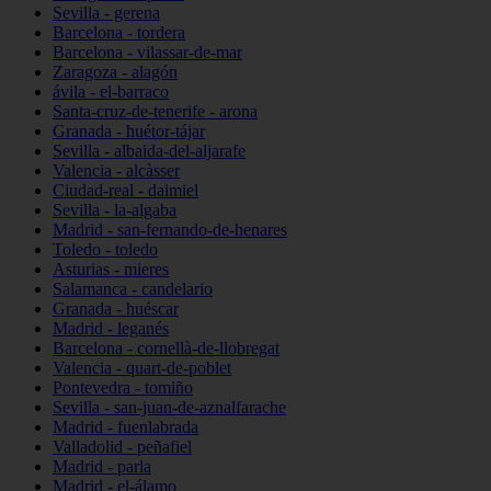
Sevilla - gerena
Barcelona - tordera
Barcelona - vilassar-de-mar
Zaragoza - alagón
ávila - el-barraco
Santa-cruz-de-tenerife - arona
Granada - huétor-tájar
Sevilla - albaida-del-aljarafe
Valencia - alcàsser
Ciudad-real - daimiel
Sevilla - la-algaba
Madrid - san-fernando-de-henares
Toledo - toledo
Asturias - mieres
Salamanca - candelario
Granada - huéscar
Madrid - leganés
Barcelona - cornellà-de-llobregat
Valencia - quart-de-poblet
Pontevedra - tomiño
Sevilla - san-juan-de-aznalfarache
Madrid - fuenlabrada
Valladolid - peñafiel
Madrid - parla
Madrid - el-álamo