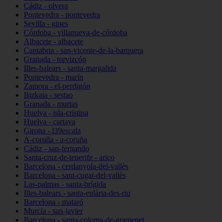
Cádiz - olvera
Pontevedra - pontevedra
Sevilla - gines
Córdoba - villanueva-de-córdoba
Albacete - albacete
Cantabria - san-vicente-de-la-barquera
Granada - torvizcón
Illes-balears - santa-margalida
Pontevedra - marín
Zamora - el-perdigón
Bizkaia - sestao
Granada - murtas
Huelva - isla-cristina
Huelva - cartaya
Girona - l39escala
A-coruña - a-coruña
Cádiz - san-fernando
Santa-cruz-de-tenerife - arico
Barcelona - cerdanyola-del-vallès
Barcelona - sant-cugat-del-vallès
Las-palmas - santa-brígida
Illes-balears - santa-eulària-des-riu
Barcelona - mataró
Murcia - san-javier
Barcelona - santa-coloma-de-gramenet