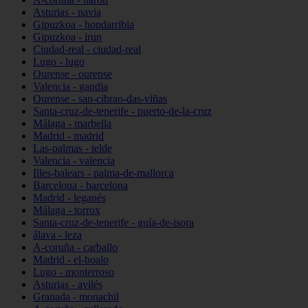
Asturias - navia
Gipuzkoa - hondarribia
Gipuzkoa - irun
Ciudad-real - ciudad-real
Lugo - lugo
Ourense - ourense
Valencia - gandia
Ourense - san-cibrao-das-viñas
Santa-cruz-de-tenerife - puerto-de-la-cruz
Málaga - marbella
Madrid - madrid
Las-palmas - telde
Valencia - valencia
Illes-balears - palma-de-mallorca
Barcelona - barcelona
Madrid - leganés
Málaga - torrox
Santa-cruz-de-tenerife - guía-de-isora
álava - leza
A-coruña - carballo
Madrid - el-boalo
Lugo - monterroso
Asturias - avilés
Granada - monachil