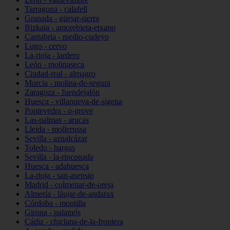
Tarragona - calafell
Granada - güejar-sierra
Bizkaia - amorebieta-etxano
Cantabria - medio-cudeyo
Lugo - cervo
La-rioja - lardero
León - molinaseca
Ciudad-real - almagro
Murcia - molina-de-segura
Zaragoza - fuendejalón
Huesca - villanueva-de-sigena
Pontevedra - o-grove
Las-palmas - arucas
Lleida - mollerussa
Sevilla - aznalcázar
Toledo - bargas
Sevilla - la-rinconada
Huesca - adahuesca
La-rioja - san-asensio
Madrid - colmenar-de-oreja
Almería - láujar-de-andarax
Córdoba - montilla
Girona - palamós
Cádiz - chiclana-de-la-frontera