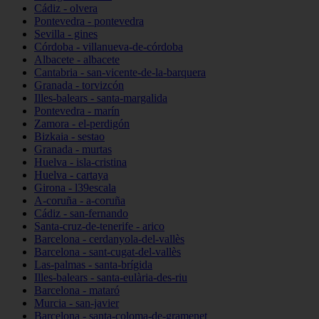
Cádiz - olvera
Pontevedra - pontevedra
Sevilla - gines
Córdoba - villanueva-de-córdoba
Albacete - albacete
Cantabria - san-vicente-de-la-barquera
Granada - torvizcón
Illes-balears - santa-margalida
Pontevedra - marín
Zamora - el-perdigón
Bizkaia - sestao
Granada - murtas
Huelva - isla-cristina
Huelva - cartaya
Girona - l39escala
A-coruña - a-coruña
Cádiz - san-fernando
Santa-cruz-de-tenerife - arico
Barcelona - cerdanyola-del-vallès
Barcelona - sant-cugat-del-vallès
Las-palmas - santa-brígida
Illes-balears - santa-eulària-des-riu
Barcelona - mataró
Murcia - san-javier
Barcelona - santa-coloma-de-gramenet