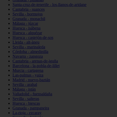
Santa-cruz-de-tenerife - los-llanos-de-aridane
Cantabria - suances
Sevilla - bormujos
Granada - monachil
Málaga - júzcar
Huesca - isábena
Huesca - alquézar
Huesca - castejón-de-sos
Lleida - alt-àneu
Sevilla - marinaleda
Córdoba - almedinilla
Navarra - zangoza
Cantabria - arenas-de-iguña
Barcelona - la-pobla-de-lillet
Murcia - cartagena
Las-palmas - yaiza
Madrid - nuevo-baztán
Sevilla - arahal
Málaga - istán
Valladolid - fuensaldaña
Sevilla - salteras
Huesca - biescas
Granada - pampaneira
La-rioja - ezcaray