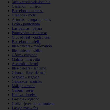
Jaén - castillo-de-locubín
Castellón - vinaròs
Barcelona - manresa
Granada - motril
Asturias - cangas-de-onís
León - ponferrada
Las-palmas - pájara
Pontevedra - sanxenxo
Ciudad-real - ciudad-real
Barcelona - calella
Illes-balears - maó-mahón
Illes-balears - sóller
Cádiz - chipiona
Málaga - marbella
A-coruña - ferrol
Illes-balears - santanyí
Girona - lloret-de-mar
Segovia - segovia
Gipuzkoa - mutriku
Málaga - ronda
Girona - roses
Huelva - huelva
La-rioja - logroño
Cádiz - jerez-de-la-frontera
Las-palmas - tías