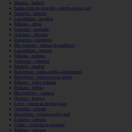
Burgos - burgos
Santa-cruz-de-tenerife - puerto-de-la-cruz
Almería - almería
Las-palmas - la-oliva
Málaga - mijas
Granada - granada
Alicante - alicante
Zaragoza - zaragoza
Illes-balears - palma-de-mallorca
Las-palmas - teguise
Málaga - málaga
Valencia - valencia
Madrid - madrid
Barcelona - palau-solità-i-plegamans
Barcelona - vilanova-i-la-geltrú
Málaga - vélez-málaga
Bizkaia - bilbao
Illes-balears - campos
Huesca - huesca
León - valencia-de-don-juan
Asturias - oviedo
Barcelona - vilanova-del-camí
Zamora - zamora
Cádiz - conil-de-la-frontera
Málaga - cártama