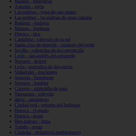
Málaga - fuengirola
Asturias - gijón
Las-palmas - vega-de-san-mateo
Las-palmas - las-palmas-de-gran-canaria
Badajoz - badajoz
Málaga - frigiliana
Huesca - jaca
Cantabria - cabezón-de-la-sal
Santa-cruz-de-tenerife - santiago-del-teide
Sevilla - valencina-de-la-concepción
León - san-andrés-del-rabanedo
Navarra - deierri
León - gusendos-de-los-oteros
Valladolid - mucientes
Segovia - fuentesoto
Navarra - lumbier
Cáceres - robledillo-de-gata
Tarragona - solivella
álava - samaniego
Ciudad-real - retuerta-del-bullaque
Huesca - el-grado
Huesca - graus
Illes-balears - ibiza
Toledo - orgaz
Córdoba - peñarroya-pueblonuevo