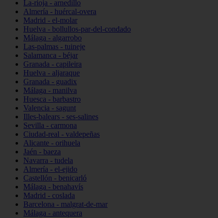
La-rioja - arnedillo
Almería - huércal-overa
Madrid - el-molar
Huelva - bollullos-par-del-condado
Málaga - algarrobo
Las-palmas - tuineje
Salamanca - béjar
Granada - capileira
Huelva - aljaraque
Granada - guadix
Málaga - manilva
Huesca - barbastro
Valencia - sagunt
Illes-balears - ses-salines
Sevilla - carmona
Ciudad-real - valdepeñas
Alicante - orihuela
Jaén - baeza
Navarra - tudela
Almería - el-ejido
Castellón - benicarló
Málaga - benahavís
Madrid - coslada
Barcelona - malgrat-de-mar
Málaga - antequera