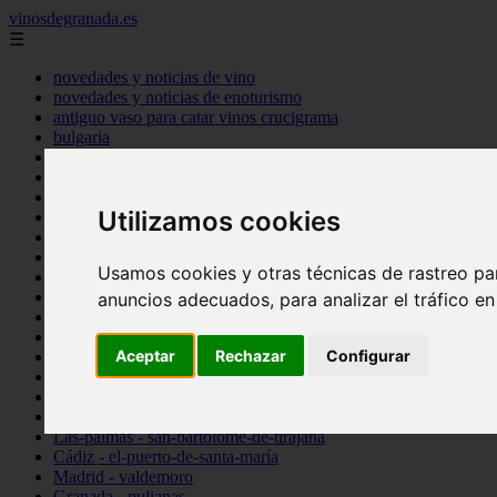
vinosdegranada.es
☰
novedades y noticias de vino
novedades y noticias de enoturismo
antiguo vaso para catar vinos crucigrama
bulgaria
comprar
espana
tipo
Utilizamos cookies
vinos
Córdoba - córdoba
Sevilla - sevilla
Usamos cookies y otras técnicas de rastreo pa
Barcelona - barcelona
Ciudad-real - montiel
anuncios adecuados, para analizar el tráfico e
Santa-cruz-de-tenerife - guía-de-isora
La-rioja - casalarreina
Aceptar
Rechazar
Configurar
Almería - roquetas-de-mar
Madrid - pozuelo-de-alarcón
Granada - almuñécar
Illes-balears - alcúdia
Las-palmas - san-bartolomé-de-tirajana
Cádiz - el-puerto-de-santa-maría
Madrid - valdemoro
Granada - pulianas