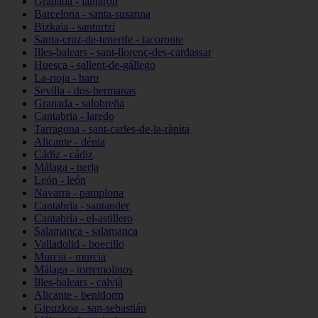
Granada - lanjarón
Barcelona - santa-susanna
Bizkaia - santurtzi
Santa-cruz-de-tenerife - tacoronte
Illes-balears - sant-llorenç-des-cardassar
Huesca - sallent-de-gállego
La-rioja - haro
Sevilla - dos-hermanas
Granada - salobreña
Cantabria - laredo
Tarragona - sant-carles-de-la-ràpita
Alicante - dénia
Cádiz - cádiz
Málaga - nerja
León - león
Navarra - pamplona
Cantabria - santander
Cantabria - el-astillero
Salamanca - salamanca
Valladolid - boecillo
Murcia - murcia
Málaga - torremolinos
Illes-balears - calvià
Alicante - benidorm
Gipuzkoa - san-sebastián