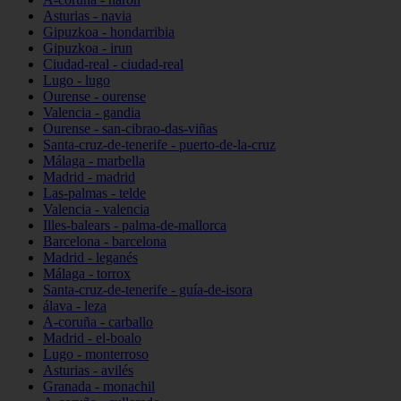
Asturias - navia
Gipuzkoa - hondarribia
Gipuzkoa - irun
Ciudad-real - ciudad-real
Lugo - lugo
Ourense - ourense
Valencia - gandia
Ourense - san-cibrao-das-viñas
Santa-cruz-de-tenerife - puerto-de-la-cruz
Málaga - marbella
Madrid - madrid
Las-palmas - telde
Valencia - valencia
Illes-balears - palma-de-mallorca
Barcelona - barcelona
Madrid - leganés
Málaga - torrox
Santa-cruz-de-tenerife - guía-de-isora
álava - leza
A-coruña - carballo
Madrid - el-boalo
Lugo - monterroso
Asturias - avilés
Granada - monachil