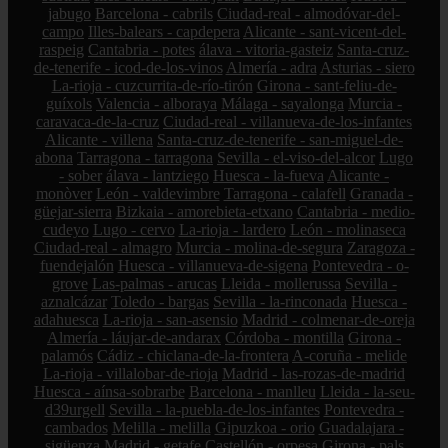
jabugo
Barcelona - cabrils
Ciudad-real - almodóvar-del-
campo
Illes-balears - capdepera
Alicante - sant-vicent-del-
raspeig
Cantabria - potes
álava - vitoria-gasteiz
Santa-cruz-
de-tenerife - icod-de-los-vinos
Almería - adra
Asturias - siero
La-rioja - cuzcurrita-de-río-tirón
Girona - sant-feliu-de-
guíxols
Valencia - alboraya
Málaga - sayalonga
Murcia -
caravaca-de-la-cruz
Ciudad-real - villanueva-de-los-infantes
Alicante - villena
Santa-cruz-de-tenerife - san-miguel-de-
abona
Tarragona - tarragona
Sevilla - el-viso-del-alcor
Lugo
- sober
álava - lantziego
Huesca - la-fueva
Alicante -
monòver
León - valdevimbre
Tarragona - calafell
Granada -
güejar-sierra
Bizkaia - amorebieta-etxano
Cantabria - medio-
cudeyo
Lugo - cervo
La-rioja - lardero
León - molinaseca
Ciudad-real - almagro
Murcia - molina-de-segura
Zaragoza -
fuendejalón
Huesca - villanueva-de-sigena
Pontevedra - o-
grove
Las-palmas - arucas
Lleida - mollerussa
Sevilla -
aznalcázar
Toledo - bargas
Sevilla - la-rinconada
Huesca -
adahuesca
La-rioja - san-asensio
Madrid - colmenar-de-oreja
Almería - láujar-de-andarax
Córdoba - montilla
Girona -
palamós
Cádiz - chiclana-de-la-frontera
A-coruña - melide
La-rioja - villalobar-de-rioja
Madrid - las-rozas-de-madrid
Huesca - aínsa-sobrarbe
Barcelona - manlleu
Lleida - la-seu-
d39urgell
Sevilla - la-puebla-de-los-infantes
Pontevedra -
cambados
Melilla - melilla
Gipuzkoa - orio
Guadalajara -
sigüenza
Madrid - getafe
Castellón - orpesa
Girona - pals