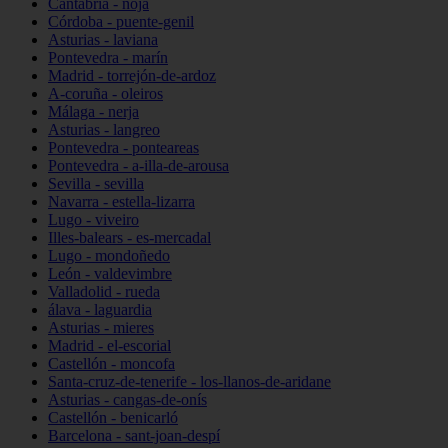
Cantabria - noja
Córdoba - puente-genil
Asturias - laviana
Pontevedra - marín
Madrid - torrejón-de-ardoz
A-coruña - oleiros
Málaga - nerja
Asturias - langreo
Pontevedra - ponteareas
Pontevedra - a-illa-de-arousa
Sevilla - sevilla
Navarra - estella-lizarra
Lugo - viveiro
Illes-balears - es-mercadal
Lugo - mondoñedo
León - valdevimbre
Valladolid - rueda
álava - laguardia
Asturias - mieres
Madrid - el-escorial
Castellón - moncofa
Santa-cruz-de-tenerife - los-llanos-de-aridane
Asturias - cangas-de-onís
Castellón - benicarló
Barcelona - sant-joan-despí