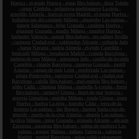
Huesca - el-grado
Huesca - graus
Illes-balears - ibiza
Toledo
- orgaz
Córdoba - peñarroya-pueblonuevo
La-rioja -
arnedillo
Almería - huércal-overa
Madrid - el-molar
Huelva -
bollullos-par-del-condado
Málaga - algarrobo
Las-palmas -
tuineje
Salamanca - béjar
Granada - capileira
Huelva -
aljaraque
Granada - guadix
Málaga - manilva
Huesca -
barbastro
Valencia - sagunt
Illes-balears - ses-salines
Sevilla
- carmona
Ciudad-real - valdepeñas
Alicante - orihuela
Jaén
- baeza
Navarra - tudela
Almería - el-ejido
Castellón -
benicarló
Málaga - benahavís
Madrid - coslada
Barcelona -
malgrat-de-mar
Málaga - antequera
Jaén - castillo-de-locubín
Castellón - vinaròs
Barcelona - manresa
Granada - motril
Asturias - cangas-de-onís
León - ponferrada
Las-palmas -
pájara
Pontevedra - sanxenxo
Ciudad-real - ciudad-real
Barcelona - calella
Illes-balears - maó-mahón
Illes-balears -
sóller
Cádiz - chipiona
Málaga - marbella
A-coruña - ferrol
Illes-balears - santanyí
Girona - lloret-de-mar
Segovia -
segovia
Gipuzkoa - mutriku
Málaga - ronda
Girona - roses
Huelva - huelva
La-rioja - logroño
Cádiz - jerez-de-la-
frontera
Las-palmas - tías
Burgos - burgos
Santa-cruz-de-
tenerife - puerto-de-la-cruz
Almería - almería
Las-palmas -
la-oliva
Málaga - mijas
Granada - granada
Alicante - alicante
Zaragoza - zaragoza
Illes-balears - palma-de-mallorca
Las-
palmas - teguise
Málaga - málaga
Valencia - valencia
Madrid - madrid
Barcelona - palau-solità-i-plegamans