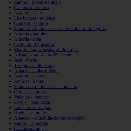
Zamora - peleas-de-abajo
Cantabria - reinosa
A-coruña - carral
Illes-balears - pollença
Granada - santa-fe
Santa-cruz-de-tenerife - san-cristóbal-de-la-laguna
Almería - padules
Almería - rioja
Castellón - benicàssim
Madrid - san-sebastián-de-los-reyes
Alicante - sant-joan-d39alacant
Jaén - úbeda
Tarragona - ulldecona
Albacete - villarrobledo
A-coruña - arzúa
Asturias - llanes
Santa-cruz-de-tenerife - candelaria
Ourense - ourense
Valencia - algemesí
Sevilla - badolatosa
Las-palmas - mogán
Huelva - almonte
Albacete - chinchilla-de-monte-aragón
Madrid - alpedrete
Cantabria - noja