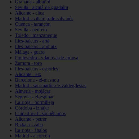
Granada - albuñol
Sevilla - alcalá-de-guadaíra
Alicante - altea
Madrid - villarejo-de-salvanés
Cuenca - tarancón
Sevilla - pedrera
Toledo - manzaneque
Illes-balears - artà
Illes-balears - andratx
Málaga - guaro
Pontevedra - vilanova-de-arousa
Zamora - toro
Illes-balears - esporles
Alicante - elx
Barcelona - el-masnou
Madrid - san-martín-de-valdeiglesias
Almería - mojácar
Segovia - el-espinar
La-rioja - hormilleja
Córdoba - iznájar
Ciudad-real - socuéllamos
Alicante - petrer
Bizkaia - zalla
La-rioja - ábalos
Madrid - alcorcón