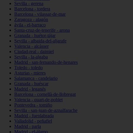
Sevilla - gerena
Barcelona - tordera
Barcelona - vilassar-de-mar
Zaragoza - alagón
ávila - el-barraco
Santa-cruz-de-tenerife - arona
Granada - huétor-tájar
Sevilla - albaida-del-aljarafe
Valencia - alcàsser
Ciudad-real - daimiel
Sevilla - la-algaba
Madrid - san-fernando-de-henares
Toledo - toledo
Asturias - mieres
Salamanca - candelario
Granada - huéscar
Madrid - leganés
Barcelona - cornellà-de-llobregat
Valencia - quart-de-poblet
Pontevedra - tomiño
Sevilla - san-juan-de-aznalfarache
Madrid - fuenlabrada
Valladolid - peñafiel
Madrid - parla
Madrid - el-álamo