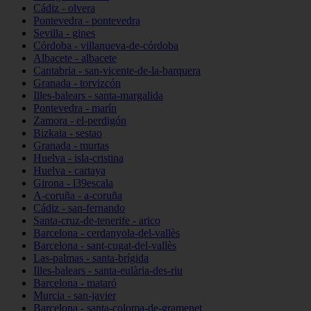
Cádiz - olvera
Pontevedra - pontevedra
Sevilla - gines
Córdoba - villanueva-de-córdoba
Albacete - albacete
Cantabria - san-vicente-de-la-barquera
Granada - torvizcón
Illes-balears - santa-margalida
Pontevedra - marín
Zamora - el-perdigón
Bizkaia - sestao
Granada - murtas
Huelva - isla-cristina
Huelva - cartaya
Girona - l39escala
A-coruña - a-coruña
Cádiz - san-fernando
Santa-cruz-de-tenerife - arico
Barcelona - cerdanyola-del-vallès
Barcelona - sant-cugat-del-vallès
Las-palmas - santa-brígida
Illes-balears - santa-eulària-des-riu
Barcelona - mataró
Murcia - san-javier
Barcelona - santa-coloma-de-gramenet