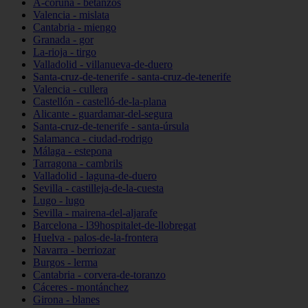
A-coruña - betanzos
Valencia - mislata
Cantabria - miengo
Granada - gor
La-rioja - tirgo
Valladolid - villanueva-de-duero
Santa-cruz-de-tenerife - santa-cruz-de-tenerife
Valencia - cullera
Castellón - castelló-de-la-plana
Alicante - guardamar-del-segura
Santa-cruz-de-tenerife - santa-úrsula
Salamanca - ciudad-rodrigo
Málaga - estepona
Tarragona - cambrils
Valladolid - laguna-de-duero
Sevilla - castilleja-de-la-cuesta
Lugo - lugo
Sevilla - mairena-del-aljarafe
Barcelona - l39hospitalet-de-llobregat
Huelva - palos-de-la-frontera
Navarra - berriozar
Burgos - lerma
Cantabria - corvera-de-toranzo
Cáceres - montánchez
Girona - blanes