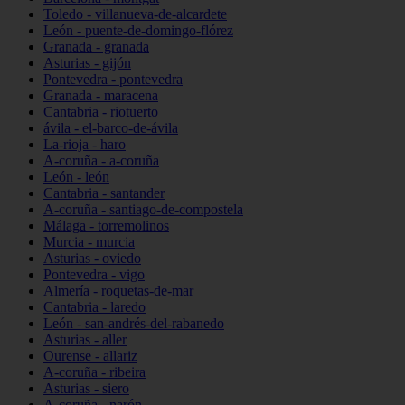
Toledo - villanueva-de-alcardete
León - puente-de-domingo-flórez
Granada - granada
Asturias - gijón
Pontevedra - pontevedra
Granada - maracena
Cantabria - riotuerto
ávila - el-barco-de-ávila
La-rioja - haro
A-coruña - a-coruña
León - león
Cantabria - santander
A-coruña - santiago-de-compostela
Málaga - torremolinos
Murcia - murcia
Asturias - oviedo
Pontevedra - vigo
Almería - roquetas-de-mar
Cantabria - laredo
León - san-andrés-del-rabanedo
Asturias - aller
Ourense - allariz
A-coruña - ribeira
Asturias - siero
A-coruña - narón