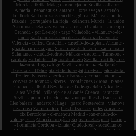
Murcia - librilla
Málaga - montejaque
Sevilla - olivares
Almería - benahadux
Cantabria - torrelavega
Castellón -
benlloch
Santa-cruz-de-tenerife - güímar
Málaga - mollina
Bizkaia - portugalete
La-rioja - calahorra
Murcia - la-unión
A-coruña - betanzos
Valencia - mislata
Cantabria - miengo
Granada - gor
La-rioja - tirgo
Valladolid - villanueva-de-
duero
Santa-cruz-de-tenerife - santa-cruz-de-tenerife
Valencia - cullera
Castellón - castelló-de-la-plana
Alicante -
guardamar-del-segura
Santa-cruz-de-tenerife - santa-úrsula
Salamanca - ciudad-rodrigo
Málaga - estepona
Tarragona -
cambrils
Valladolid - laguna-de-duero
Sevilla - castilleja-de-
la-cuesta
Lugo - lugo
Sevilla - mairena-del-aljarafe
Barcelona - l39hospitalet-de-llobregat
Huelva - palos-de-la-
frontera
Navarra - berriozar
Burgos - lerma
Cantabria -
corvera-de-toranzo
Cáceres - montánchez
Girona - blanes
Granada - albuñol
Sevilla - alcalá-de-guadaíra
Alicante -
altea
Madrid - villarejo-de-salvanés
Cuenca - tarancón
Sevilla - pedrera
Toledo - manzaneque
Illes-balears - artà
Illes-balears - andratx
Málaga - guaro
Pontevedra - vilanova-
de-arousa
Zamora - toro
Illes-balears - esporles
Alicante -
elx
Barcelona - el-masnou
Madrid - san-martín-de-
valdeiglesias
Almería - mojácar
Segovia - el-espinar
La-rioja
- hormilleja
Córdoba - iznájar
Ciudad-real - socuéllamos
Alicante - petrer
Bizkaia - zalla
La-rioja - ábalos
Madrid -
alcorcón
Zamora - peleas-de-abajo
Cantabria - reinosa
A-