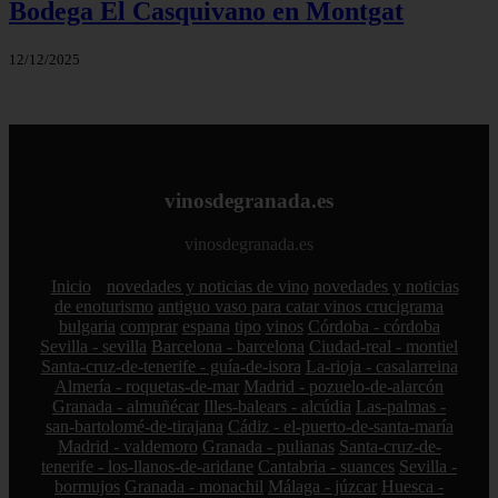
Bodega El Casquivano en Montgat
12/12/2025
vinosdegranada.es
vinosdegranada.es
Inicio
novedades y noticias de vino
novedades y noticias
de enoturismo
antiguo vaso para catar vinos crucigrama
bulgaria
comprar
espana
tipo
vinos
Córdoba - córdoba
Sevilla - sevilla
Barcelona - barcelona
Ciudad-real - montiel
Santa-cruz-de-tenerife - guía-de-isora
La-rioja - casalarreina
Almería - roquetas-de-mar
Madrid - pozuelo-de-alarcón
Granada - almuñécar
Illes-balears - alcúdia
Las-palmas -
san-bartolomé-de-tirajana
Cádiz - el-puerto-de-santa-maría
Madrid - valdemoro
Granada - pulianas
Santa-cruz-de-
tenerife - los-llanos-de-aridane
Cantabria - suances
Sevilla -
bormujos
Granada - monachil
Málaga - júzcar
Huesca -