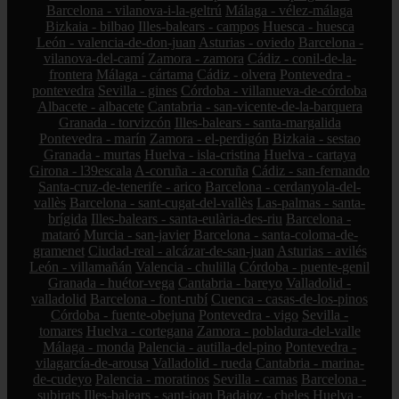
Barcelona - vilanova-i-la-geltrú
Málaga - vélez-málaga
Bizkaia - bilbao
Illes-balears - campos
Huesca - huesca
León - valencia-de-don-juan
Asturias - oviedo
Barcelona -
vilanova-del-camí
Zamora - zamora
Cádiz - conil-de-la-
frontera
Málaga - cártama
Cádiz - olvera
Pontevedra -
pontevedra
Sevilla - gines
Córdoba - villanueva-de-córdoba
Albacete - albacete
Cantabria - san-vicente-de-la-barquera
Granada - torvizcón
Illes-balears - santa-margalida
Pontevedra - marín
Zamora - el-perdigón
Bizkaia - sestao
Granada - murtas
Huelva - isla-cristina
Huelva - cartaya
Girona - l39escala
A-coruña - a-coruña
Cádiz - san-fernando
Santa-cruz-de-tenerife - arico
Barcelona - cerdanyola-del-
vallès
Barcelona - sant-cugat-del-vallès
Las-palmas - santa-
brígida
Illes-balears - santa-eulària-des-riu
Barcelona -
mataró
Murcia - san-javier
Barcelona - santa-coloma-de-
gramenet
Ciudad-real - alcázar-de-san-juan
Asturias - avilés
León - villamañán
Valencia - chulilla
Córdoba - puente-genil
Granada - huétor-vega
Cantabria - bareyo
Valladolid -
valladolid
Barcelona - font-rubí
Cuenca - casas-de-los-pinos
Córdoba - fuente-obejuna
Pontevedra - vigo
Sevilla -
tomares
Huelva - cortegana
Zamora - pobladura-del-valle
Málaga - monda
Palencia - autilla-del-pino
Pontevedra -
vilagarcía-de-arousa
Valladolid - rueda
Cantabria - marina-
de-cudeyo
Palencia - moratinos
Sevilla - camas
Barcelona -
subirats
Illes-balears - sant-joan
Badajoz - cheles
Huelva -