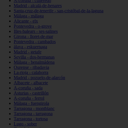
A-coruña - culleredo
Madrid - alcalá-de-henares
Santa-cruz-de-tenerife - san-cristóbal-de-la-laguna
Málaga - málaga
Alicante - elx
Pontevedra - o-grove
Illes-balears - ses-salines
Girona - lloret-de-mar
Pontevedra - cambados
álava - eskuernaga
Madrid - getafe
Sevilla - dos-hermanas
Málaga - benalmádena
Ourense - ribadavia
La-rioja - calahorra
Madrid - pozuelo-de-alarcón
Albacete - albacete
A-coruña - sada
Asturias - castrillón
A-coruña - ferrol
Málaga - fuengirola
Tarragona - montblanc
Tarragona - tarragona
Tarragona - tortosa
Lugo - sober