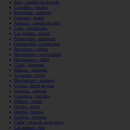
Jaén - castillo-de-locubín
Castellón - vinaròs
Barcelona - manresa
Granada - motril
Asturias - cangas-de-onís
León - ponferrada
Las-palmas - pájara
Pontevedra - sanxenxo
Ciudad-real - ciudad-real
Barcelona - calella
Illes-balears - maó-mahón
Illes-balears - sóller
Cádiz - chipiona
Málaga - marbella
A-coruña - ferrol
Illes-balears - santanyí
Girona - lloret-de-mar
Segovia - segovia
Gipuzkoa - mutriku
Málaga - ronda
Girona - roses
Huelva - huelva
La-rioja - logroño
Cádiz - jerez-de-la-frontera
Las-palmas - tías