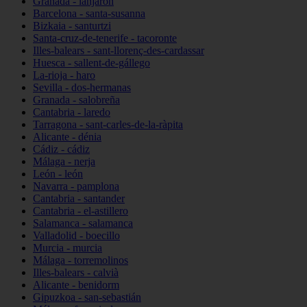
Granada - lanjarón
Barcelona - santa-susanna
Bizkaia - santurtzi
Santa-cruz-de-tenerife - tacoronte
Illes-balears - sant-llorenç-des-cardassar
Huesca - sallent-de-gállego
La-rioja - haro
Sevilla - dos-hermanas
Granada - salobreña
Cantabria - laredo
Tarragona - sant-carles-de-la-ràpita
Alicante - dénia
Cádiz - cádiz
Málaga - nerja
León - león
Navarra - pamplona
Cantabria - santander
Cantabria - el-astillero
Salamanca - salamanca
Valladolid - boecillo
Murcia - murcia
Málaga - torremolinos
Illes-balears - calvià
Alicante - benidorm
Gipuzkoa - san-sebastián