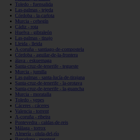
Toledo - fuensalida
Las-palmas - tejeda
Córdoba - la-carlota
Murcia - cehegín
Cádiz - rota
Huelva - gibraleón
Las-palmas - tinajo
Lleida - lleida
A-coruña - santiago-de-compostela
Córdoba - aguilar-de-la-frontera
álava - eskuernaga
Santa-cruz-de-tenerife - tegueste
Murcia - jumilla
Las-palmas - santa-lucía-de-tirajana
Santa-cruz-de-tenerife - la-orotava
Santa-cruz-de-tenerife - la-guancha
Murcia - moratalla
Toledo - yepes
Cáceres - cáceres
Valencia - torrent
A-coruña - ribeira
Pontevedra - caldas-de-reis
Málaga - torrox
Almería - olula-del-río
Barcelona - montgat