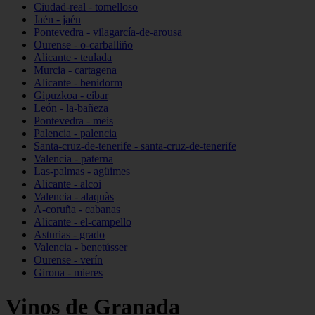
Ciudad-real - tomelloso
Jaén - jaén
Pontevedra - vilagarcía-de-arousa
Ourense - o-carballiño
Alicante - teulada
Murcia - cartagena
Alicante - benidorm
Gipuzkoa - eibar
León - la-bañeza
Pontevedra - meis
Palencia - palencia
Santa-cruz-de-tenerife - santa-cruz-de-tenerife
Valencia - paterna
Las-palmas - agüimes
Alicante - alcoi
Valencia - alaquàs
A-coruña - cabanas
Alicante - el-campello
Asturias - grado
Valencia - benetússer
Ourense - verín
Girona - mieres
Vinos de Granada