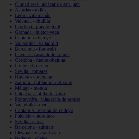
Ciudad-real - alcázar-de-san-juan
Asturias - avilés
León - villamañán
Valencia - chulilla
Córdoba - puente-genil
Granada - huétor-vega
Cantabria - bareyo
Valladolid - valladolid
Barcelona - font-rubí
Cuenca - casas-de-los-pinos
Córdoba - fuente-obejuna
Pontevedra - vigo
Sevilla - tomares
Huelva - cortegana
Zamora - pobladura-del-valle
Málaga - monda
Palencia - autilla-del-pino
Pontevedra - vilagarcía-de-arousa
Valladolid - rueda
Cantabria - marina-de-cudeyo
Palencia - moratinos
Sevilla - camas
Barcelona - subirats
Illes-balears - sant-joan
Badajoz - cheles