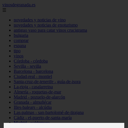
vinosdegranada.es
☰
novedades y noticias de vino
novedades y noticias de enoturismo
antiguo vaso para catar vinos crucigrama
bulgaria
comprar
espana
tipo
vinos
Córdoba - córdoba
Sevilla - sevilla
Barcelona - barcelona
Ciudad-real - montiel
Santa-cruz-de-tenerife - guía-de-isora
La-rioja - casalarreina
Almería - roquetas-de-mar
Madrid - pozuelo-de-alarcón
Granada - almuñécar
Illes-balears - alcúdia
Las-palmas - san-bartolomé-de-tirajana
Cádiz - el-puerto-de-santa-maría
Madrid - valdemoro
Granada - pulianas