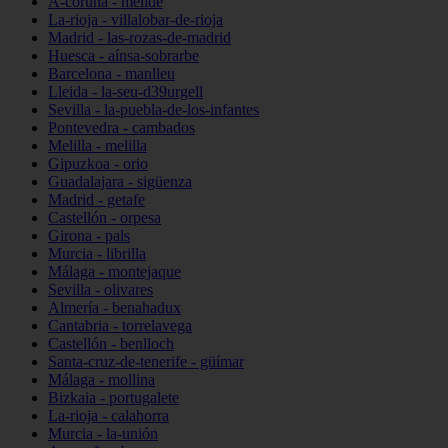
A-coruña - melide
La-rioja - villalobar-de-rioja
Madrid - las-rozas-de-madrid
Huesca - aínsa-sobrarbe
Barcelona - manlleu
Lleida - la-seu-d39urgell
Sevilla - la-puebla-de-los-infantes
Pontevedra - cambados
Melilla - melilla
Gipuzkoa - orio
Guadalajara - sigüenza
Madrid - getafe
Castellón - orpesa
Girona - pals
Murcia - librilla
Málaga - montejaque
Sevilla - olivares
Almería - benahadux
Cantabria - torrelavega
Castellón - benlloch
Santa-cruz-de-tenerife - güímar
Málaga - mollina
Bizkaia - portugalete
La-rioja - calahorra
Murcia - la-unión