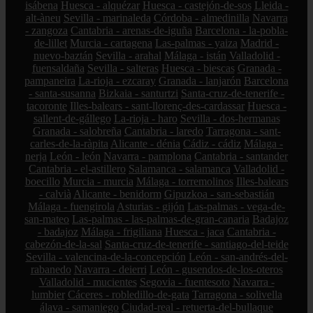
isábena
Huesca - alquézar
Huesca - castejón-de-sos
Lleida -
alt-àneu
Sevilla - marinaleda
Córdoba - almedinilla
Navarra
- zangoza
Cantabria - arenas-de-iguña
Barcelona - la-pobla-
de-lillet
Murcia - cartagena
Las-palmas - yaiza
Madrid -
nuevo-baztán
Sevilla - arahal
Málaga - istán
Valladolid -
fuensaldaña
Sevilla - salteras
Huesca - biescas
Granada -
pampaneira
La-rioja - ezcaray
Granada - lanjarón
Barcelona
- santa-susanna
Bizkaia - santurtzi
Santa-cruz-de-tenerife -
tacoronte
Illes-balears - sant-llorenç-des-cardassar
Huesca -
sallent-de-gállego
La-rioja - haro
Sevilla - dos-hermanas
Granada - salobreña
Cantabria - laredo
Tarragona - sant-
carles-de-la-ràpita
Alicante - dénia
Cádiz - cádiz
Málaga -
nerja
León - león
Navarra - pamplona
Cantabria - santander
Cantabria - el-astillero
Salamanca - salamanca
Valladolid -
boecillo
Murcia - murcia
Málaga - torremolinos
Illes-balears
- calvià
Alicante - benidorm
Gipuzkoa - san-sebastián
Málaga - fuengirola
Asturias - gijón
Las-palmas - vega-de-
san-mateo
Las-palmas - las-palmas-de-gran-canaria
Badajoz
- badajoz
Málaga - frigiliana
Huesca - jaca
Cantabria -
cabezón-de-la-sal
Santa-cruz-de-tenerife - santiago-del-teide
Sevilla - valencina-de-la-concepción
León - san-andrés-del-
rabanedo
Navarra - deierri
León - gusendos-de-los-oteros
Valladolid - mucientes
Segovia - fuentesoto
Navarra -
lumbier
Cáceres - robledillo-de-gata
Tarragona - solivella
álava - samaniego
Ciudad-real - retuerta-del-bullaque