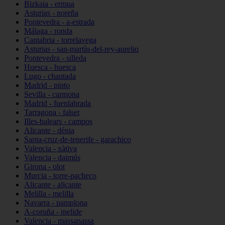
Bizkaia - ermua
Asturias - noreña
Pontevedra - a-estrada
Málaga - ronda
Cantabria - torrelavega
Asturias - san-martín-del-rey-aurelio
Pontevedra - silleda
Huesca - huesca
Lugo - chantada
Madrid - pinto
Sevilla - carmona
Madrid - fuenlabrada
Tarragona - falset
Illes-balears - campos
Alicante - dénia
Santa-cruz-de-tenerife - garachico
Valencia - xàtiva
Valencia - daimús
Girona - olot
Murcia - torre-pacheco
Alicante - alicante
Melilla - melilla
Navarra - pamplona
A-coruña - melide
Valencia - massanassa