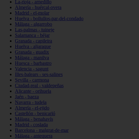
La-rioja - arnedillo
Almería - huércal-overa
Madrid - el-molar
Huelva - bollullos-par-del-condado
Málaga - algarrobo
Las-palmas - tuineje
Salamanca - béjar
Granada - capileira
Huelva - aljaraque
Granada - guadix
Málaga - manilva
Huesca - barbastro
Valencia - sagunt
Illes-balears - ses-salines
Sevilla - carmona
Ciudad-real - valdepeñas
Alicante - orihuela
Jaén - baeza
Navarra - tudela
Almería - el-ejido
Castellón - benicarló
Málaga - benahavís
Madrid - coslada
Barcelona - malgrat-de-mar
Málaga - antequera