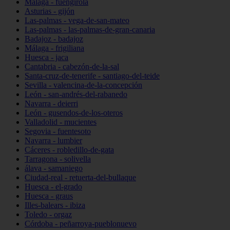
Málaga - fuengirola
Asturias - gijón
Las-palmas - vega-de-san-mateo
Las-palmas - las-palmas-de-gran-canaria
Badajoz - badajoz
Málaga - frigiliana
Huesca - jaca
Cantabria - cabezón-de-la-sal
Santa-cruz-de-tenerife - santiago-del-teide
Sevilla - valencina-de-la-concepción
León - san-andrés-del-rabanedo
Navarra - deierri
León - gusendos-de-los-oteros
Valladolid - mucientes
Segovia - fuentesoto
Navarra - lumbier
Cáceres - robledillo-de-gata
Tarragona - solivella
álava - samaniego
Ciudad-real - retuerta-del-bullaque
Huesca - el-grado
Huesca - graus
Illes-balears - ibiza
Toledo - orgaz
Córdoba - peñarroya-pueblonuevo