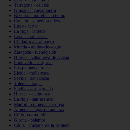
Tarragona - calafell
Granada - güejar-sierra
Bizkaia - amorebieta-etxano
Cantabria - medio-cudeyo
Lugo - cervo
La-rioja - lardero
León - molinaseca
Ciudad-real - almagro
Murcia - molina-de-segura
Zaragoza - fuendejalón
Huesca - villanueva-de-sigena
Pontevedra - o-grove
Las-palmas - arucas
Lleida - mollerussa
Sevilla - aznalcázar
Toledo - bargas
Sevilla - la-rinconada
Huesca - adahuesca
La-rioja - san-asensio
Madrid - colmenar-de-oreja
Almería - láujar-de-andarax
Córdoba - montilla
Girona - palamós
Cádiz - chiclana-de-la-frontera