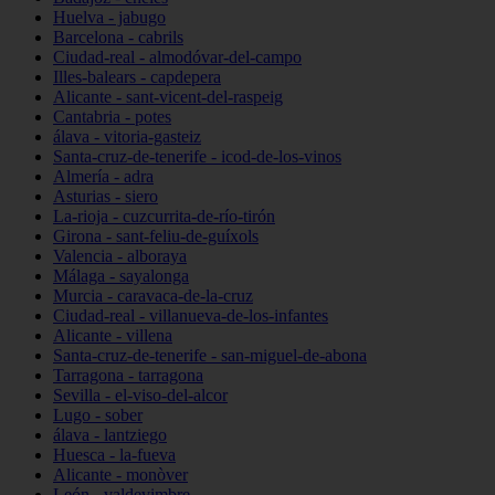
Huelva - jabugo
Barcelona - cabrils
Ciudad-real - almodóvar-del-campo
Illes-balears - capdepera
Alicante - sant-vicent-del-raspeig
Cantabria - potes
álava - vitoria-gasteiz
Santa-cruz-de-tenerife - icod-de-los-vinos
Almería - adra
Asturias - siero
La-rioja - cuzcurrita-de-río-tirón
Girona - sant-feliu-de-guíxols
Valencia - alboraya
Málaga - sayalonga
Murcia - caravaca-de-la-cruz
Ciudad-real - villanueva-de-los-infantes
Alicante - villena
Santa-cruz-de-tenerife - san-miguel-de-abona
Tarragona - tarragona
Sevilla - el-viso-del-alcor
Lugo - sober
álava - lantziego
Huesca - la-fueva
Alicante - monòver
León - valdevimbre