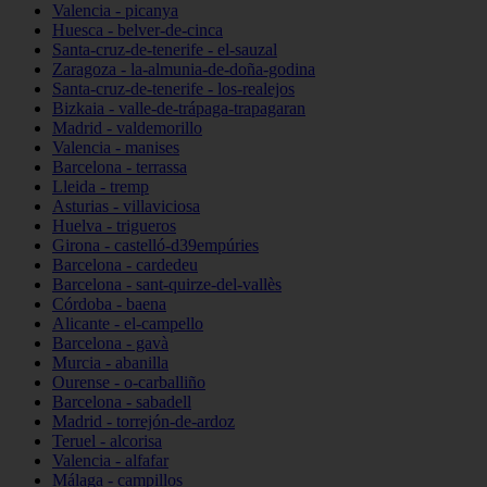
Valencia - picanya
Huesca - belver-de-cinca
Santa-cruz-de-tenerife - el-sauzal
Zaragoza - la-almunia-de-doña-godina
Santa-cruz-de-tenerife - los-realejos
Bizkaia - valle-de-trápaga-trapagaran
Madrid - valdemorillo
Valencia - manises
Barcelona - terrassa
Lleida - tremp
Asturias - villaviciosa
Huelva - trigueros
Girona - castelló-d39empúries
Barcelona - cardedeu
Barcelona - sant-quirze-del-vallès
Córdoba - baena
Alicante - el-campello
Barcelona - gavà
Murcia - abanilla
Ourense - o-carballiño
Barcelona - sabadell
Madrid - torrejón-de-ardoz
Teruel - alcorisa
Valencia - alfafar
Málaga - campillos