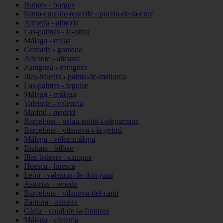
Burgos - burgos
Santa-cruz-de-tenerife - puerto-de-la-cruz
Almería - almería
Las-palmas - la-oliva
Málaga - mijas
Granada - granada
Alicante - alicante
Zaragoza - zaragoza
Illes-balears - palma-de-mallorca
Las-palmas - teguise
Málaga - málaga
Valencia - valencia
Madrid - madrid
Barcelona - palau-solità-i-plegamans
Barcelona - vilanova-i-la-geltrú
Málaga - vélez-málaga
Bizkaia - bilbao
Illes-balears - campos
Huesca - huesca
León - valencia-de-don-juan
Asturias - oviedo
Barcelona - vilanova-del-camí
Zamora - zamora
Cádiz - conil-de-la-frontera
Málaga - cártama