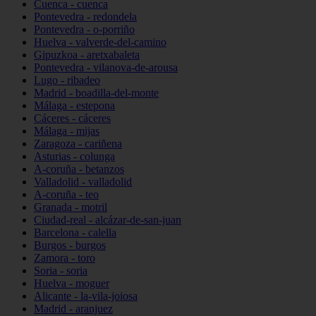
Cuenca - cuenca
Pontevedra - redondela
Pontevedra - o-porriño
Huelva - valverde-del-camino
Gipuzkoa - aretxabaleta
Pontevedra - vilanova-de-arousa
Lugo - ribadeo
Madrid - boadilla-del-monte
Málaga - estepona
Cáceres - cáceres
Málaga - mijas
Zaragoza - cariñena
Asturias - colunga
A-coruña - betanzos
Valladolid - valladolid
A-coruña - teo
Granada - motril
Ciudad-real - alcázar-de-san-juan
Barcelona - calella
Burgos - burgos
Zamora - toro
Soria - soria
Huelva - moguer
Alicante - la-vila-joiosa
Madrid - aranjuez