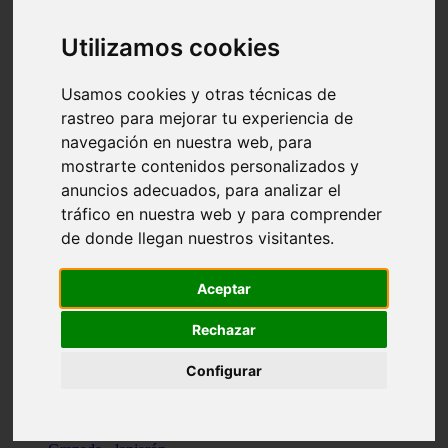
Santa-cruz-de-tenerife - los-llanos-de-aridane
Cantabria - suances
Utilizamos cookies
Sevilla - bormujos
Granada - monachil
Málaga - júzcar
Usamos cookies y otras técnicas de
Huesca - isábena
rastreo para mejorar tu experiencia de
Huesca - alquézar
navegación en nuestra web, para
Huesca - castejón-de-sos
Lleida - alt-àneu
mostrarte contenidos personalizados y
Sevilla - marinaleda
anuncios adecuados, para analizar el
Córdoba - almedinilla
tráfico en nuestra web y para comprender
Navarra - zangoza
Cantabria - arenas-de-iguña
de donde llegan nuestros visitantes.
Barcelona - la-pobla-de-lillet
Murcia - cartagena
Las-palmas - yaiza
Aceptar
Madrid - nuevo-baztán
Sevilla - arahal
Rechazar
Málaga - istán
Valladolid - fuensaldaña
Configurar
Sevilla - salteras
Huesca - biescas
Granada - pampaneira
La-rioja - ezcaray