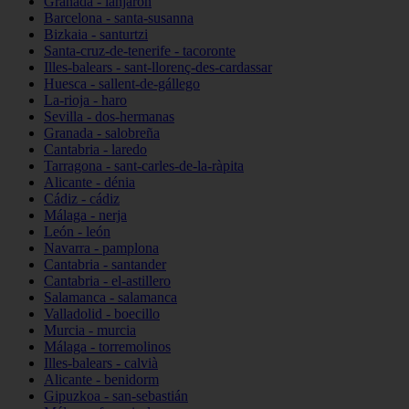
Granada - lanjarón
Barcelona - santa-susanna
Bizkaia - santurtzi
Santa-cruz-de-tenerife - tacoronte
Illes-balears - sant-llorenç-des-cardassar
Huesca - sallent-de-gállego
La-rioja - haro
Sevilla - dos-hermanas
Granada - salobreña
Cantabria - laredo
Tarragona - sant-carles-de-la-ràpita
Alicante - dénia
Cádiz - cádiz
Málaga - nerja
León - león
Navarra - pamplona
Cantabria - santander
Cantabria - el-astillero
Salamanca - salamanca
Valladolid - boecillo
Murcia - murcia
Málaga - torremolinos
Illes-balears - calvià
Alicante - benidorm
Gipuzkoa - san-sebastián