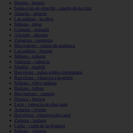
Burgos - burgos
Santa-cruz-de-tenerife - puerto-de-la-cruz
Almería - almería
Las-palmas - la-oliva
Málaga - mijas
Granada - granada
Alicante - alicante
Zaragoza - zaragoza
Illes-balears - palma-de-mallorca
Las-palmas - teguise
Málaga - málaga
Valencia - valencia
Madrid - madrid
Barcelona - palau-solità-i-plegamans
Barcelona - vilanova-i-la-geltrú
Málaga - vélez-málaga
Bizkaia - bilbao
Illes-balears - campos
Huesca - huesca
León - valencia-de-don-juan
Asturias - oviedo
Barcelona - vilanova-del-camí
Zamora - zamora
Cádiz - conil-de-la-frontera
Málaga - cártama