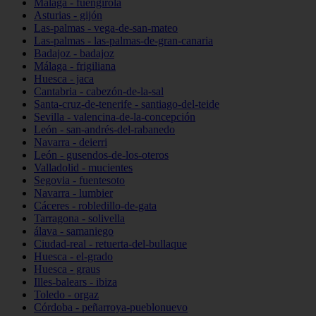
Málaga - fuengirola
Asturias - gijón
Las-palmas - vega-de-san-mateo
Las-palmas - las-palmas-de-gran-canaria
Badajoz - badajoz
Málaga - frigiliana
Huesca - jaca
Cantabria - cabezón-de-la-sal
Santa-cruz-de-tenerife - santiago-del-teide
Sevilla - valencina-de-la-concepción
León - san-andrés-del-rabanedo
Navarra - deierri
León - gusendos-de-los-oteros
Valladolid - mucientes
Segovia - fuentesoto
Navarra - lumbier
Cáceres - robledillo-de-gata
Tarragona - solivella
álava - samaniego
Ciudad-real - retuerta-del-bullaque
Huesca - el-grado
Huesca - graus
Illes-balears - ibiza
Toledo - orgaz
Córdoba - peñarroya-pueblonuevo