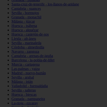
Santa-cruz-de-tenerife - los-llanos-de-aridane
Cantabria - suances
Sevilla - bormujos
Granada - monachil
Málaga - júzcar
Huesca - isábena
Huesca - alquézar
Huesca - castejón-de-sos
Lleida - alt-àneu
Sevilla - marinaleda
Córdoba - almedinilla
Navarra - zangoza
Cantabria - arenas-de-iguña
Barcelona - la-pobla-de-lillet
Murcia - cartagena
Las-palmas - yaiza
Madrid - nuevo-baztán
Sevilla - arahal
Málaga - istán
Valladolid - fuensaldaña
Sevilla - salteras
Huesca - biescas
Granada - pampaneira
La-rioja - ezcaray