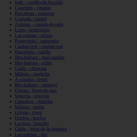
Jaén - castillo-de-locubín
Castellón - vinaròs
Barcelona - manresa
Granada - motril
Asturias - cangas-de-onís
León - ponferrada
Las-palmas - pájara
Pontevedra - sanxenxo
Ciudad-real - ciudad-real
Barcelona - calella
Illes-balears - maó-mahón
Illes-balears - sóller
Cádiz - chipiona
Málaga - marbella
A-coruña - ferrol
Illes-balears - santanyí
Girona - lloret-de-mar
Segovia - segovia
Gipuzkoa - mutriku
Málaga - ronda
Girona - roses
Huelva - huelva
La-rioja - logroño
Cádiz - jerez-de-la-frontera
Las-palmas - tías