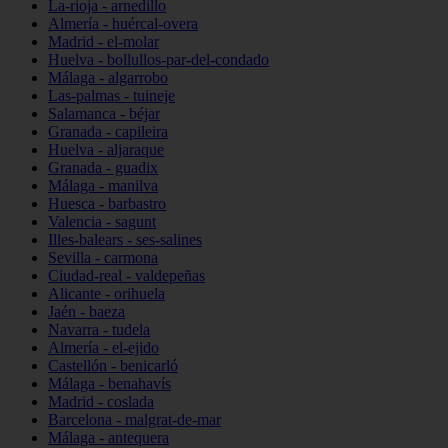
La-rioja - arnedillo
Almería - huércal-overa
Madrid - el-molar
Huelva - bollullos-par-del-condado
Málaga - algarrobo
Las-palmas - tuineje
Salamanca - béjar
Granada - capileira
Huelva - aljaraque
Granada - guadix
Málaga - manilva
Huesca - barbastro
Valencia - sagunt
Illes-balears - ses-salines
Sevilla - carmona
Ciudad-real - valdepeñas
Alicante - orihuela
Jaén - baeza
Navarra - tudela
Almería - el-ejido
Castellón - benicarló
Málaga - benahavís
Madrid - coslada
Barcelona - malgrat-de-mar
Málaga - antequera