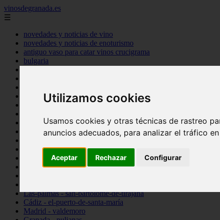
vinosdegranada.es
☰
novedades y noticias de vino
novedades y noticias de enoturismo
antiguo vaso para catar vinos crucigrama
bulgaria
comprar
espana
tipo
Utilizamos cookies
vinos
Córdoba - córdoba
Sevilla - sevilla
Usamos cookies y otras técnicas de rastreo pa
Barcelona - barcelona
Ciudad-real - montiel
anuncios adecuados, para analizar el tráfico e
Santa-cruz-de-tenerife - guía-de-isora
La-rioja - casalarreina
Aceptar
Rechazar
Configurar
Almería - roquetas-de-mar
Madrid - pozuelo-de-alarcón
Granada - almuñécar
Illes-balears - alcúdia
Las-palmas - san-bartolomé-de-tirajana
Cádiz - el-puerto-de-santa-maría
Madrid - valdemoro
Granada - pulianas