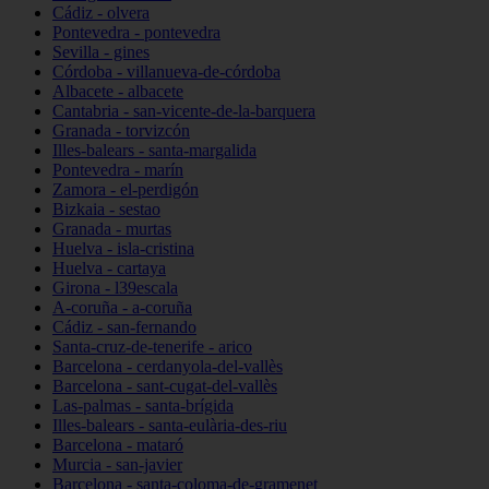
Cádiz - olvera
Pontevedra - pontevedra
Sevilla - gines
Córdoba - villanueva-de-córdoba
Albacete - albacete
Cantabria - san-vicente-de-la-barquera
Granada - torvizcón
Illes-balears - santa-margalida
Pontevedra - marín
Zamora - el-perdigón
Bizkaia - sestao
Granada - murtas
Huelva - isla-cristina
Huelva - cartaya
Girona - l39escala
A-coruña - a-coruña
Cádiz - san-fernando
Santa-cruz-de-tenerife - arico
Barcelona - cerdanyola-del-vallès
Barcelona - sant-cugat-del-vallès
Las-palmas - santa-brígida
Illes-balears - santa-eulària-des-riu
Barcelona - mataró
Murcia - san-javier
Barcelona - santa-coloma-de-gramenet