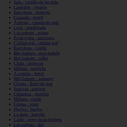
Jaén - castillo-de-locubín
Castellón - vinaròs
Barcelona - manresa
Granada - motril
Asturias - cangas-de-onís
León - ponferrada
Las-palmas - pájara
Pontevedra - sanxenxo
Ciudad-real - ciudad-real
Barcelona - calella
Illes-balears - maó-mahón
Illes-balears - sóller
Cádiz - chipiona
Málaga - marbella
A-coruña - ferrol
Illes-balears - santanyí
Girona - lloret-de-mar
Segovia - segovia
Gipuzkoa - mutriku
Málaga - ronda
Girona - roses
Huelva - huelva
La-rioja - logroño
Cádiz - jerez-de-la-frontera
Las-palmas - tías