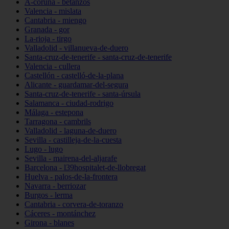
A-coruña - betanzos
Valencia - mislata
Cantabria - miengo
Granada - gor
La-rioja - tirgo
Valladolid - villanueva-de-duero
Santa-cruz-de-tenerife - santa-cruz-de-tenerife
Valencia - cullera
Castellón - castelló-de-la-plana
Alicante - guardamar-del-segura
Santa-cruz-de-tenerife - santa-úrsula
Salamanca - ciudad-rodrigo
Málaga - estepona
Tarragona - cambrils
Valladolid - laguna-de-duero
Sevilla - castilleja-de-la-cuesta
Lugo - lugo
Sevilla - mairena-del-aljarafe
Barcelona - l39hospitalet-de-llobregat
Huelva - palos-de-la-frontera
Navarra - berriozar
Burgos - lerma
Cantabria - corvera-de-toranzo
Cáceres - montánchez
Girona - blanes