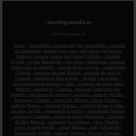
vinosdegranada.es
vinosdegranada.es
Inicio
novedades y noticias de vino
novedades y noticias
de enoturismo
antiguo vaso para catar vinos crucigrama
bulgaria
comprar
espana
tipo
vinos
Córdoba - córdoba
Sevilla - sevilla
Barcelona - barcelona
Ciudad-real - montiel
Santa-cruz-de-tenerife - guía-de-isora
La-rioja - casalarreina
Almería - roquetas-de-mar
Madrid - pozuelo-de-alarcón
Granada - almuñécar
Illes-balears - alcúdia
Las-palmas -
san-bartolomé-de-tirajana
Cádiz - el-puerto-de-santa-maría
Madrid - valdemoro
Granada - pulianas
Santa-cruz-de-
tenerife - los-llanos-de-aridane
Cantabria - suances
Sevilla -
bormujos
Granada - monachil
Málaga - júzcar
Huesca -
isábena
Huesca - alquézar
Huesca - castejón-de-sos
Lleida -
alt-àneu
Sevilla - marinaleda
Córdoba - almedinilla
Navarra
- zangoza
Cantabria - arenas-de-iguña
Barcelona - la-pobla-
de-lillet
Murcia - cartagena
Las-palmas - yaiza
Madrid -
nuevo-baztán
Sevilla - arahal
Málaga - istán
Valladolid -
fuensaldaña
Sevilla - salteras
Huesca - biescas
Granada -