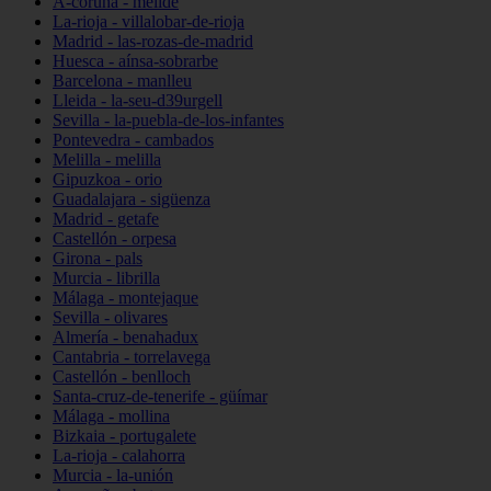
A-coruña - melide
La-rioja - villalobar-de-rioja
Madrid - las-rozas-de-madrid
Huesca - aínsa-sobrarbe
Barcelona - manlleu
Lleida - la-seu-d39urgell
Sevilla - la-puebla-de-los-infantes
Pontevedra - cambados
Melilla - melilla
Gipuzkoa - orio
Guadalajara - sigüenza
Madrid - getafe
Castellón - orpesa
Girona - pals
Murcia - librilla
Málaga - montejaque
Sevilla - olivares
Almería - benahadux
Cantabria - torrelavega
Castellón - benlloch
Santa-cruz-de-tenerife - güímar
Málaga - mollina
Bizkaia - portugalete
La-rioja - calahorra
Murcia - la-unión