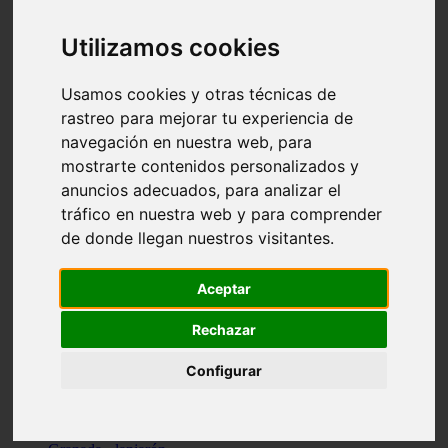
Santa-cruz-de-tenerife - los-llanos-de-aridane
Cantabria - suances
Utilizamos cookies
Sevilla - bormujos
Granada - monachil
Málaga - júzcar
Usamos cookies y otras técnicas de
Huesca - isábena
rastreo para mejorar tu experiencia de
Huesca - alquézar
navegación en nuestra web, para
Huesca - castejón-de-sos
Lleida - alt-àneu
mostrarte contenidos personalizados y
Sevilla - marinaleda
anuncios adecuados, para analizar el
Córdoba - almedinilla
tráfico en nuestra web y para comprender
Navarra - zangoza
Cantabria - arenas-de-iguña
de donde llegan nuestros visitantes.
Barcelona - la-pobla-de-lillet
Murcia - cartagena
Las-palmas - yaiza
Aceptar
Madrid - nuevo-baztán
Sevilla - arahal
Rechazar
Málaga - istán
Valladolid - fuensaldaña
Configurar
Sevilla - salteras
Huesca - biescas
Granada - pampaneira
La-rioja - ezcaray