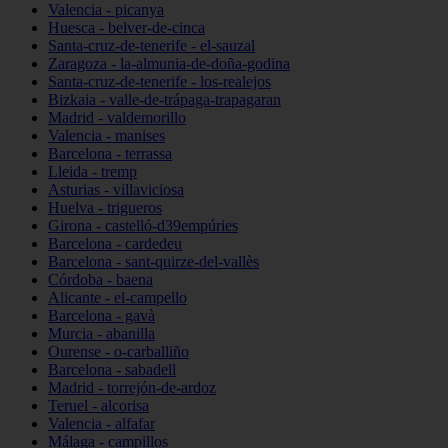
Valencia - picanya
Huesca - belver-de-cinca
Santa-cruz-de-tenerife - el-sauzal
Zaragoza - la-almunia-de-doña-godina
Santa-cruz-de-tenerife - los-realejos
Bizkaia - valle-de-trápaga-trapagaran
Madrid - valdemorillo
Valencia - manises
Barcelona - terrassa
Lleida - tremp
Asturias - villaviciosa
Huelva - trigueros
Girona - castelló-d39empúries
Barcelona - cardedeu
Barcelona - sant-quirze-del-vallès
Córdoba - baena
Alicante - el-campello
Barcelona - gavà
Murcia - abanilla
Ourense - o-carballiño
Barcelona - sabadell
Madrid - torrejón-de-ardoz
Teruel - alcorisa
Valencia - alfafar
Málaga - campillos