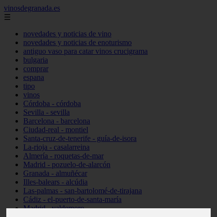
vinosdegranada.es
☰
novedades y noticias de vino
novedades y noticias de enoturismo
antiguo vaso para catar vinos crucigrama
bulgaria
comprar
espana
tipo
vinos
Córdoba - córdoba
Sevilla - sevilla
Barcelona - barcelona
Ciudad-real - montiel
Santa-cruz-de-tenerife - guía-de-isora
La-rioja - casalarreina
Almería - roquetas-de-mar
Madrid - pozuelo-de-alarcón
Granada - almuñécar
Illes-balears - alcúdia
Las-palmas - san-bartolomé-de-tirajana
Cádiz - el-puerto-de-santa-maría
Madrid - valdemoro
Granada - pulianas