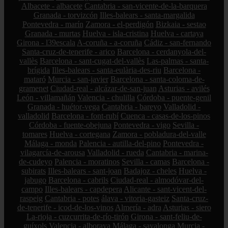
Albacete - albacete
Cantabria - san-vicente-de-la-barquera
Granada - torvizcón
Illes-balears - santa-margalida
Pontevedra - marín
Zamora - el-perdigón
Bizkaia - sestao
Granada - murtas
Huelva - isla-cristina
Huelva - cartaya
Girona - l39escala
A-coruña - a-coruña
Cádiz - san-fernando
Santa-cruz-de-tenerife - arico
Barcelona - cerdanyola-del-
vallès
Barcelona - sant-cugat-del-vallès
Las-palmas - santa-
brígida
Illes-balears - santa-eulària-des-riu
Barcelona -
mataró
Murcia - san-javier
Barcelona - santa-coloma-de-
gramenet
Ciudad-real - alcázar-de-san-juan
Asturias - avilés
León - villamañán
Valencia - chulilla
Córdoba - puente-genil
Granada - huétor-vega
Cantabria - bareyo
Valladolid -
valladolid
Barcelona - font-rubí
Cuenca - casas-de-los-pinos
Córdoba - fuente-obejuna
Pontevedra - vigo
Sevilla -
tomares
Huelva - cortegana
Zamora - pobladura-del-valle
Málaga - monda
Palencia - autilla-del-pino
Pontevedra -
vilagarcía-de-arousa
Valladolid - rueda
Cantabria - marina-
de-cudeyo
Palencia - moratinos
Sevilla - camas
Barcelona -
subirats
Illes-balears - sant-joan
Badajoz - cheles
Huelva -
jabugo
Barcelona - cabrils
Ciudad-real - almodóvar-del-
campo
Illes-balears - capdepera
Alicante - sant-vicent-del-
raspeig
Cantabria - potes
álava - vitoria-gasteiz
Santa-cruz-
de-tenerife - icod-de-los-vinos
Almería - adra
Asturias - siero
La-rioja - cuzcurrita-de-río-tirón
Girona - sant-feliu-de-
guíxols
Valencia - alboraya
Málaga - sayalonga
Murcia -