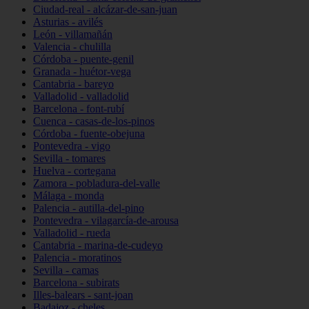
Ciudad-real - alcázar-de-san-juan
Asturias - avilés
León - villamañán
Valencia - chulilla
Córdoba - puente-genil
Granada - huétor-vega
Cantabria - bareyo
Valladolid - valladolid
Barcelona - font-rubí
Cuenca - casas-de-los-pinos
Córdoba - fuente-obejuna
Pontevedra - vigo
Sevilla - tomares
Huelva - cortegana
Zamora - pobladura-del-valle
Málaga - monda
Palencia - autilla-del-pino
Pontevedra - vilagarcía-de-arousa
Valladolid - rueda
Cantabria - marina-de-cudeyo
Palencia - moratinos
Sevilla - camas
Barcelona - subirats
Illes-balears - sant-joan
Badajoz - cheles