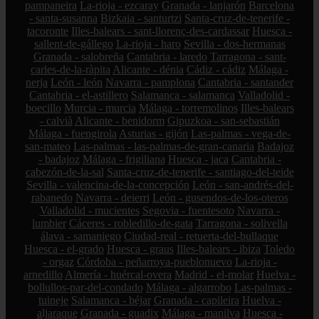
pampaneira
La-rioja - ezcaray
Granada - lanjarón
Barcelona
- santa-susanna
Bizkaia - santurtzi
Santa-cruz-de-tenerife -
tacoronte
Illes-balears - sant-llorenç-des-cardassar
Huesca -
sallent-de-gállego
La-rioja - haro
Sevilla - dos-hermanas
Granada - salobreña
Cantabria - laredo
Tarragona - sant-
carles-de-la-ràpita
Alicante - dénia
Cádiz - cádiz
Málaga -
nerja
León - león
Navarra - pamplona
Cantabria - santander
Cantabria - el-astillero
Salamanca - salamanca
Valladolid -
boecillo
Murcia - murcia
Málaga - torremolinos
Illes-balears
- calvià
Alicante - benidorm
Gipuzkoa - san-sebastián
Málaga - fuengirola
Asturias - gijón
Las-palmas - vega-de-
san-mateo
Las-palmas - las-palmas-de-gran-canaria
Badajoz
- badajoz
Málaga - frigiliana
Huesca - jaca
Cantabria -
cabezón-de-la-sal
Santa-cruz-de-tenerife - santiago-del-teide
Sevilla - valencina-de-la-concepción
León - san-andrés-del-
rabanedo
Navarra - deierri
León - gusendos-de-los-oteros
Valladolid - mucientes
Segovia - fuentesoto
Navarra -
lumbier
Cáceres - robledillo-de-gata
Tarragona - solivella
álava - samaniego
Ciudad-real - retuerta-del-bullaque
Huesca - el-grado
Huesca - graus
Illes-balears - ibiza
Toledo
- orgaz
Córdoba - peñarroya-pueblonuevo
La-rioja -
arnedillo
Almería - huércal-overa
Madrid - el-molar
Huelva -
bollullos-par-del-condado
Málaga - algarrobo
Las-palmas -
tuineje
Salamanca - béjar
Granada - capileira
Huelva -
aljaraque
Granada - guadix
Málaga - manilva
Huesca -