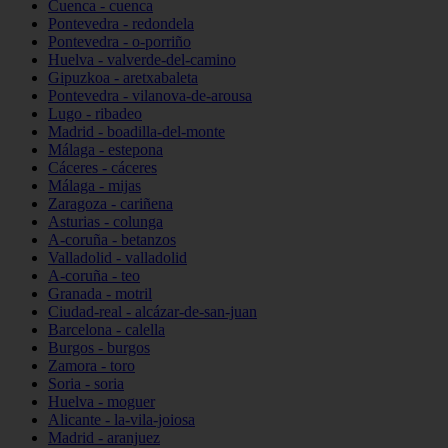
Cuenca - cuenca
Pontevedra - redondela
Pontevedra - o-porriño
Huelva - valverde-del-camino
Gipuzkoa - aretxabaleta
Pontevedra - vilanova-de-arousa
Lugo - ribadeo
Madrid - boadilla-del-monte
Málaga - estepona
Cáceres - cáceres
Málaga - mijas
Zaragoza - cariñena
Asturias - colunga
A-coruña - betanzos
Valladolid - valladolid
A-coruña - teo
Granada - motril
Ciudad-real - alcázar-de-san-juan
Barcelona - calella
Burgos - burgos
Zamora - toro
Soria - soria
Huelva - moguer
Alicante - la-vila-joiosa
Madrid - aranjuez