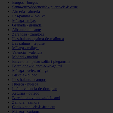
Burgos - burgos
Santa-cruz-de-tenerife - puerto-de-la-cruz
Almería - almería
Las-palmas - la-oliva
Málaga - mijas
Granada - granada
Alicante - alicante
Zaragoza - zaragoza
Illes-balears - palma-de-mallorca
Las-palmas - teguise
Málaga - málaga
Valencia - valencia
Madrid - madrid
Barcelona - palau-solità-i-plegamans
Barcelona - vilanova-i-la-geltrú
Málaga - vélez-málaga
Bizkaia - bilbao
Illes-balears - campos
Huesca - huesca
León - valencia-de-don-juan
Asturias - oviedo
Barcelona - vilanova-del-camí
Zamora - zamora
Cádiz - conil-de-la-frontera
Málaga - cártama