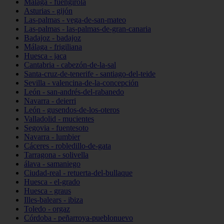
Málaga - fuengirola
Asturias - gijón
Las-palmas - vega-de-san-mateo
Las-palmas - las-palmas-de-gran-canaria
Badajoz - badajoz
Málaga - frigiliana
Huesca - jaca
Cantabria - cabezón-de-la-sal
Santa-cruz-de-tenerife - santiago-del-teide
Sevilla - valencina-de-la-concepción
León - san-andrés-del-rabanedo
Navarra - deierri
León - gusendos-de-los-oteros
Valladolid - mucientes
Segovia - fuentesoto
Navarra - lumbier
Cáceres - robledillo-de-gata
Tarragona - solivella
álava - samaniego
Ciudad-real - retuerta-del-bullaque
Huesca - el-grado
Huesca - graus
Illes-balears - ibiza
Toledo - orgaz
Córdoba - peñarroya-pueblonuevo