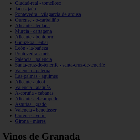
Ciudad-real - tomelloso
Jaén - jaén
Pontevedra - vilagarcía-de-arousa
Ourense - o-carballiño
Alicante - teulada
Murcia - cartagena
Alicante - benidorm
Gipuzkoa - eibar
León - la-bañeza
Pontevedra - meis
Palencia - palencia
Santa-cruz-de-tenerife - santa-cruz-de-tenerife
Valencia - paterna
Las-palmas - agüimes
Alicante - alcoi
Valencia - alaquàs
A-coruña - cabanas
Alicante - el-campello
Asturias - grado
Valencia - benetússer
Ourense - verín
Girona - mieres
Vinos de Granada