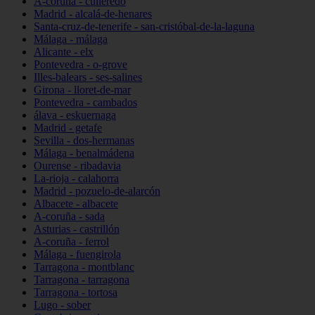
A-coruña - culleredo
Madrid - alcalá-de-henares
Santa-cruz-de-tenerife - san-cristóbal-de-la-laguna
Málaga - málaga
Alicante - elx
Pontevedra - o-grove
Illes-balears - ses-salines
Girona - lloret-de-mar
Pontevedra - cambados
álava - eskuernaga
Madrid - getafe
Sevilla - dos-hermanas
Málaga - benalmádena
Ourense - ribadavia
La-rioja - calahorra
Madrid - pozuelo-de-alarcón
Albacete - albacete
A-coruña - sada
Asturias - castrillón
A-coruña - ferrol
Málaga - fuengirola
Tarragona - montblanc
Tarragona - tarragona
Tarragona - tortosa
Lugo - sober