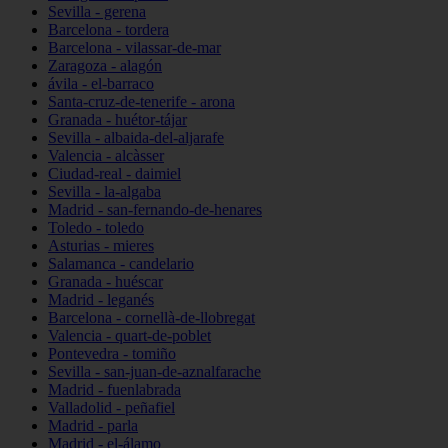
Sevilla - gerena
Barcelona - tordera
Barcelona - vilassar-de-mar
Zaragoza - alagón
ávila - el-barraco
Santa-cruz-de-tenerife - arona
Granada - huétor-tájar
Sevilla - albaida-del-aljarafe
Valencia - alcàsser
Ciudad-real - daimiel
Sevilla - la-algaba
Madrid - san-fernando-de-henares
Toledo - toledo
Asturias - mieres
Salamanca - candelario
Granada - huéscar
Madrid - leganés
Barcelona - cornellà-de-llobregat
Valencia - quart-de-poblet
Pontevedra - tomiño
Sevilla - san-juan-de-aznalfarache
Madrid - fuenlabrada
Valladolid - peñafiel
Madrid - parla
Madrid - el-álamo