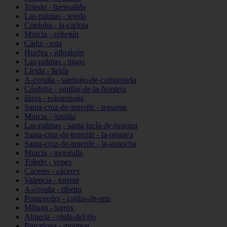
Toledo - fuensalida
Las-palmas - tejeda
Córdoba - la-carlota
Murcia - cehegín
Cádiz - rota
Huelva - gibraleón
Las-palmas - tinajo
Lleida - lleida
A-coruña - santiago-de-compostela
Córdoba - aguilar-de-la-frontera
álava - eskuernaga
Santa-cruz-de-tenerife - tegueste
Murcia - jumilla
Las-palmas - santa-lucía-de-tirajana
Santa-cruz-de-tenerife - la-orotava
Santa-cruz-de-tenerife - la-guancha
Murcia - moratalla
Toledo - yepes
Cáceres - cáceres
Valencia - torrent
A-coruña - ribeira
Pontevedra - caldas-de-reis
Málaga - torrox
Almería - olula-del-río
Barcelona - montgat