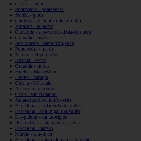
Cádiz - olvera
Pontevedra - pontevedra
Sevilla - gines
Córdoba - villanueva-de-córdoba
Albacete - albacete
Cantabria - san-vicente-de-la-barquera
Granada - torvizcón
Illes-balears - santa-margalida
Pontevedra - marín
Zamora - el-perdigón
Bizkaia - sestao
Granada - murtas
Huelva - isla-cristina
Huelva - cartaya
Girona - l39escala
A-coruña - a-coruña
Cádiz - san-fernando
Santa-cruz-de-tenerife - arico
Barcelona - cerdanyola-del-vallès
Barcelona - sant-cugat-del-vallès
Las-palmas - santa-brígida
Illes-balears - santa-eulària-des-riu
Barcelona - mataró
Murcia - san-javier
Barcelona - santa-coloma-de-gramenet