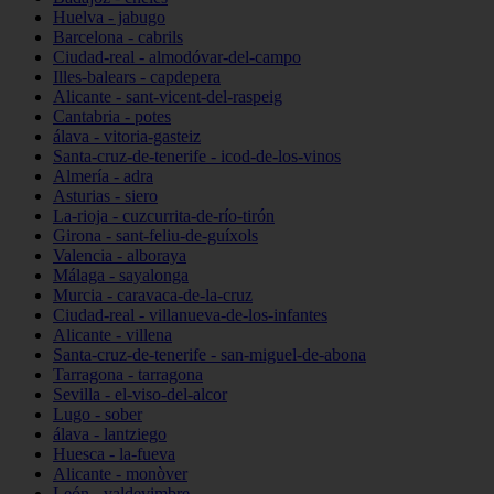
Huelva - jabugo
Barcelona - cabrils
Ciudad-real - almodóvar-del-campo
Illes-balears - capdepera
Alicante - sant-vicent-del-raspeig
Cantabria - potes
álava - vitoria-gasteiz
Santa-cruz-de-tenerife - icod-de-los-vinos
Almería - adra
Asturias - siero
La-rioja - cuzcurrita-de-río-tirón
Girona - sant-feliu-de-guíxols
Valencia - alboraya
Málaga - sayalonga
Murcia - caravaca-de-la-cruz
Ciudad-real - villanueva-de-los-infantes
Alicante - villena
Santa-cruz-de-tenerife - san-miguel-de-abona
Tarragona - tarragona
Sevilla - el-viso-del-alcor
Lugo - sober
álava - lantziego
Huesca - la-fueva
Alicante - monòver
León - valdevimbre