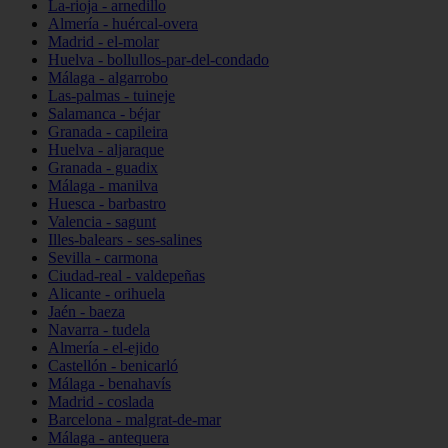
La-rioja - arnedillo
Almería - huércal-overa
Madrid - el-molar
Huelva - bollullos-par-del-condado
Málaga - algarrobo
Las-palmas - tuineje
Salamanca - béjar
Granada - capileira
Huelva - aljaraque
Granada - guadix
Málaga - manilva
Huesca - barbastro
Valencia - sagunt
Illes-balears - ses-salines
Sevilla - carmona
Ciudad-real - valdepeñas
Alicante - orihuela
Jaén - baeza
Navarra - tudela
Almería - el-ejido
Castellón - benicarló
Málaga - benahavís
Madrid - coslada
Barcelona - malgrat-de-mar
Málaga - antequera