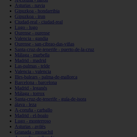
Asturias - navia
Gipuzkoa - hondarribia
Gipuzkoa - irun
Ciudad-real - ciudad-real
Lugo - lugo
Ourense - ourense
Valencia - gandia
Ourense - san-cibrao-das-viñas
Santa-cruz-de-tenerife - puerto-de-la-cruz
Málaga - marbella
Madrid - madrid
Las-palmas - telde
Valencia - valencia
Illes-balears - palma-de-mallorca
Barcelona - barcelona
Madrid - leganés
Málaga - torrox
Santa-cruz-de-tenerife - guía-de-isora
álava - leza
A-coruña - carballo
Madrid - el-boalo
Lugo - monterroso
Asturias - avilés
Granada - monachil