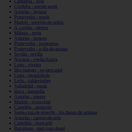
Cantabria - noja
Córdoba - puente-genil
Asturias - laviana
Pontevedra - marín
Madrid - torrejón-de-ardoz
A-coruña - oleiros
Málaga - nerja
Asturias - langreo
Pontevedra - ponteareas
Pontevedra - a-illa-de-arousa
Sevilla - sevilla
Navarra - estella-lizarra
Lugo - viveiro
Illes-balears - es-mercadal
Lugo - mondoñedo
León - valdevimbre
Valladolid - rueda
álava - laguardia
Asturias - mieres
Madrid - el-escorial
Castellón - moncofa
Santa-cruz-de-tenerife - los-llanos-de-aridane
Asturias - cangas-de-onís
Castellón - benicarló
Barcelona - sant-joan-despí