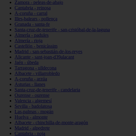
Zamora - peleas-de-abajo
Cantabria - reinosa
A-coruña - carral
Illes-balears - pollença
Granada - santa-fe
Santa-cruz-de-tenerife - san-cristóbal-de-la-laguna
Almería - padules
Almería - rioja
Castellón - benicàssim
Madrid - san-sebastián-de-los-reyes
Alicante - sant-joan-d39alacant
Jaén - úbeda
Tarragona - ulldecona
Albacete - villarrobledo
A-coruña - arzúa
Asturias - llanes
Santa-cruz-de-tenerife - candelaria
Ourense - ourense
Valencia - algemesí
Sevilla - badolatosa
Las-palmas - mogán
Huelva - almonte
Albacete - chinchilla-de-monte-aragón
Madrid - alpedrete
Cantabria - noja