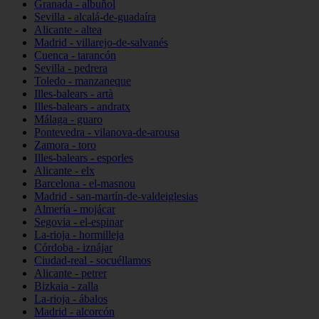
Granada - albuñol
Sevilla - alcalá-de-guadaíra
Alicante - altea
Madrid - villarejo-de-salvanés
Cuenca - tarancón
Sevilla - pedrera
Toledo - manzaneque
Illes-balears - artà
Illes-balears - andratx
Málaga - guaro
Pontevedra - vilanova-de-arousa
Zamora - toro
Illes-balears - esporles
Alicante - elx
Barcelona - el-masnou
Madrid - san-martín-de-valdeiglesias
Almería - mojácar
Segovia - el-espinar
La-rioja - hormilleja
Córdoba - iznájar
Ciudad-real - socuéllamos
Alicante - petrer
Bizkaia - zalla
La-rioja - ábalos
Madrid - alcorcón