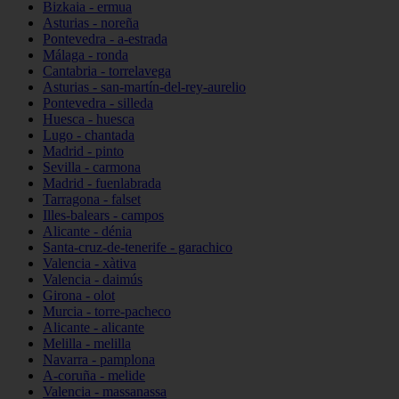
Bizkaia - ermua
Asturias - noreña
Pontevedra - a-estrada
Málaga - ronda
Cantabria - torrelavega
Asturias - san-martín-del-rey-aurelio
Pontevedra - silleda
Huesca - huesca
Lugo - chantada
Madrid - pinto
Sevilla - carmona
Madrid - fuenlabrada
Tarragona - falset
Illes-balears - campos
Alicante - dénia
Santa-cruz-de-tenerife - garachico
Valencia - xàtiva
Valencia - daimús
Girona - olot
Murcia - torre-pacheco
Alicante - alicante
Melilla - melilla
Navarra - pamplona
A-coruña - melide
Valencia - massanassa