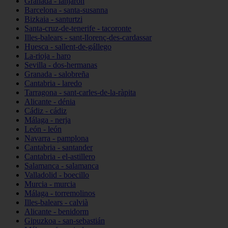
Granada - lanjarón
Barcelona - santa-susanna
Bizkaia - santurtzi
Santa-cruz-de-tenerife - tacoronte
Illes-balears - sant-llorenç-des-cardassar
Huesca - sallent-de-gállego
La-rioja - haro
Sevilla - dos-hermanas
Granada - salobreña
Cantabria - laredo
Tarragona - sant-carles-de-la-ràpita
Alicante - dénia
Cádiz - cádiz
Málaga - nerja
León - león
Navarra - pamplona
Cantabria - santander
Cantabria - el-astillero
Salamanca - salamanca
Valladolid - boecillo
Murcia - murcia
Málaga - torremolinos
Illes-balears - calvià
Alicante - benidorm
Gipuzkoa - san-sebastián