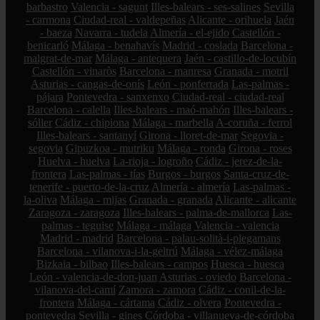
barbastro
Valencia - sagunt
Illes-balears - ses-salines
Sevilla
- carmona
Ciudad-real - valdepeñas
Alicante - orihuela
Jaén
- baeza
Navarra - tudela
Almería - el-ejido
Castellón -
benicarló
Málaga - benahavís
Madrid - coslada
Barcelona -
malgrat-de-mar
Málaga - antequera
Jaén - castillo-de-locubín
Castellón - vinaròs
Barcelona - manresa
Granada - motril
Asturias - cangas-de-onís
León - ponferrada
Las-palmas -
pájara
Pontevedra - sanxenxo
Ciudad-real - ciudad-real
Barcelona - calella
Illes-balears - maó-mahón
Illes-balears -
sóller
Cádiz - chipiona
Málaga - marbella
A-coruña - ferrol
Illes-balears - santanyí
Girona - lloret-de-mar
Segovia -
segovia
Gipuzkoa - mutriku
Málaga - ronda
Girona - roses
Huelva - huelva
La-rioja - logroño
Cádiz - jerez-de-la-
frontera
Las-palmas - tías
Burgos - burgos
Santa-cruz-de-
tenerife - puerto-de-la-cruz
Almería - almería
Las-palmas -
la-oliva
Málaga - mijas
Granada - granada
Alicante - alicante
Zaragoza - zaragoza
Illes-balears - palma-de-mallorca
Las-
palmas - teguise
Málaga - málaga
Valencia - valencia
Madrid - madrid
Barcelona - palau-solità-i-plegamans
Barcelona - vilanova-i-la-geltrú
Málaga - vélez-málaga
Bizkaia - bilbao
Illes-balears - campos
Huesca - huesca
León - valencia-de-don-juan
Asturias - oviedo
Barcelona -
vilanova-del-camí
Zamora - zamora
Cádiz - conil-de-la-
frontera
Málaga - cártama
Cádiz - olvera
Pontevedra -
pontevedra
Sevilla - gines
Córdoba - villanueva-de-córdoba