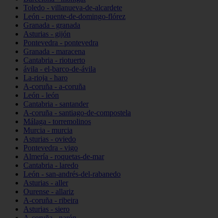
Toledo - villanueva-de-alcardete
León - puente-de-domingo-flórez
Granada - granada
Asturias - gijón
Pontevedra - pontevedra
Granada - maracena
Cantabria - riotuerto
ávila - el-barco-de-ávila
La-rioja - haro
A-coruña - a-coruña
León - león
Cantabria - santander
A-coruña - santiago-de-compostela
Málaga - torremolinos
Murcia - murcia
Asturias - oviedo
Pontevedra - vigo
Almería - roquetas-de-mar
Cantabria - laredo
León - san-andrés-del-rabanedo
Asturias - aller
Ourense - allariz
A-coruña - ribeira
Asturias - siero
A-coruña - narón