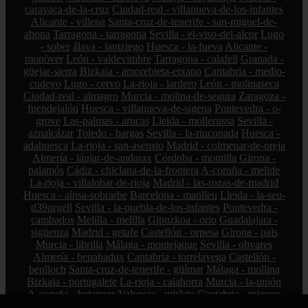
caravaca-de-la-cruz
Ciudad-real - villanueva-de-los-infantes
Alicante - villena
Santa-cruz-de-tenerife - san-miguel-de-
abona
Tarragona - tarragona
Sevilla - el-viso-del-alcor
Lugo
- sober
álava - lantziego
Huesca - la-fueva
Alicante -
monòver
León - valdevimbre
Tarragona - calafell
Granada -
güejar-sierra
Bizkaia - amorebieta-etxano
Cantabria - medio-
cudeyo
Lugo - cervo
La-rioja - lardero
León - molinaseca
Ciudad-real - almagro
Murcia - molina-de-segura
Zaragoza -
fuendejalón
Huesca - villanueva-de-sigena
Pontevedra - o-
grove
Las-palmas - arucas
Lleida - mollerussa
Sevilla -
aznalcázar
Toledo - bargas
Sevilla - la-rinconada
Huesca -
adahuesca
La-rioja - san-asensio
Madrid - colmenar-de-oreja
Almería - láujar-de-andarax
Córdoba - montilla
Girona -
palamós
Cádiz - chiclana-de-la-frontera
A-coruña - melide
La-rioja - villalobar-de-rioja
Madrid - las-rozas-de-madrid
Huesca - aínsa-sobrarbe
Barcelona - manlleu
Lleida - la-seu-
d39urgell
Sevilla - la-puebla-de-los-infantes
Pontevedra -
cambados
Melilla - melilla
Gipuzkoa - orio
Guadalajara -
sigüenza
Madrid - getafe
Castellón - orpesa
Girona - pals
Murcia - librilla
Málaga - montejaque
Sevilla - olivares
Almería - benahadux
Cantabria - torrelavega
Castellón -
benlloch
Santa-cruz-de-tenerife - güímar
Málaga - mollina
Bizkaia - portugalete
La-rioja - calahorra
Murcia - la-unión
A-coruña - betanzos
Valencia - mislata
Cantabria - miengo
Granada - gor
La-rioja - tirgo
Valladolid - villanueva-de-