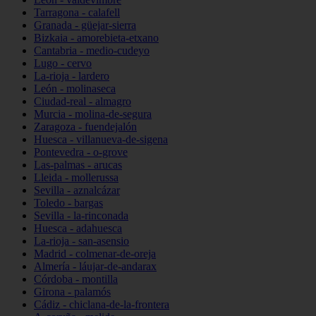
Tarragona - calafell
Granada - güejar-sierra
Bizkaia - amorebieta-etxano
Cantabria - medio-cudeyo
Lugo - cervo
La-rioja - lardero
León - molinaseca
Ciudad-real - almagro
Murcia - molina-de-segura
Zaragoza - fuendejalón
Huesca - villanueva-de-sigena
Pontevedra - o-grove
Las-palmas - arucas
Lleida - mollerussa
Sevilla - aznalcázar
Toledo - bargas
Sevilla - la-rinconada
Huesca - adahuesca
La-rioja - san-asensio
Madrid - colmenar-de-oreja
Almería - láujar-de-andarax
Córdoba - montilla
Girona - palamós
Cádiz - chiclana-de-la-frontera