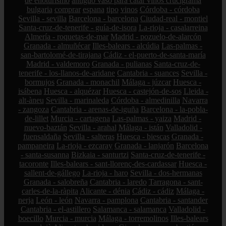
de enoturismo
antiguo vaso para catar vinos crucigrama
bulgaria
comprar
espana
tipo
vinos
Córdoba - córdoba
Sevilla - sevilla
Barcelona - barcelona
Ciudad-real - montiel
Santa-cruz-de-tenerife - guía-de-isora
La-rioja - casalarreina
Almería - roquetas-de-mar
Madrid - pozuelo-de-alarcón
Granada - almuñécar
Illes-balears - alcúdia
Las-palmas -
san-bartolomé-de-tirajana
Cádiz - el-puerto-de-santa-maría
Madrid - valdemoro
Granada - pulianas
Santa-cruz-de-
tenerife - los-llanos-de-aridane
Cantabria - suances
Sevilla -
bormujos
Granada - monachil
Málaga - júzcar
Huesca -
isábena
Huesca - alquézar
Huesca - castejón-de-sos
Lleida -
alt-àneu
Sevilla - marinaleda
Córdoba - almedinilla
Navarra
- zangoza
Cantabria - arenas-de-iguña
Barcelona - la-pobla-
de-lillet
Murcia - cartagena
Las-palmas - yaiza
Madrid -
nuevo-baztán
Sevilla - arahal
Málaga - istán
Valladolid -
fuensaldaña
Sevilla - salteras
Huesca - biescas
Granada -
pampaneira
La-rioja - ezcaray
Granada - lanjarón
Barcelona
- santa-susanna
Bizkaia - santurtzi
Santa-cruz-de-tenerife -
tacoronte
Illes-balears - sant-llorenç-des-cardassar
Huesca -
sallent-de-gállego
La-rioja - haro
Sevilla - dos-hermanas
Granada - salobreña
Cantabria - laredo
Tarragona - sant-
carles-de-la-ràpita
Alicante - dénia
Cádiz - cádiz
Málaga -
nerja
León - león
Navarra - pamplona
Cantabria - santander
Cantabria - el-astillero
Salamanca - salamanca
Valladolid -
boecillo
Murcia - murcia
Málaga - torremolinos
Illes-balears