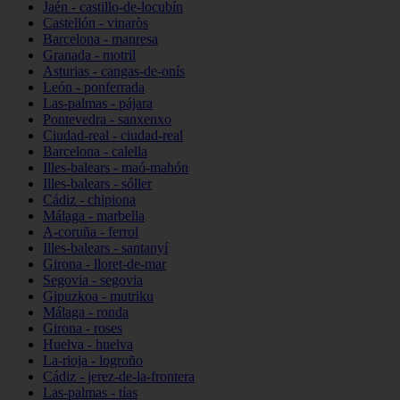
Jaén - castillo-de-locubín
Castellón - vinaròs
Barcelona - manresa
Granada - motril
Asturias - cangas-de-onís
León - ponferrada
Las-palmas - pájara
Pontevedra - sanxenxo
Ciudad-real - ciudad-real
Barcelona - calella
Illes-balears - maó-mahón
Illes-balears - sóller
Cádiz - chipiona
Málaga - marbella
A-coruña - ferrol
Illes-balears - santanyí
Girona - lloret-de-mar
Segovia - segovia
Gipuzkoa - mutriku
Málaga - ronda
Girona - roses
Huelva - huelva
La-rioja - logroño
Cádiz - jerez-de-la-frontera
Las-palmas - tías