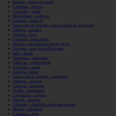
Zamora - peleas-de-abajo
Cantabria - reinosa
A-coruña - carral
Illes-balears - pollença
Granada - santa-fe
Santa-cruz-de-tenerife - san-cristóbal-de-la-laguna
Almería - padules
Almería - rioja
Castellón - benicàssim
Madrid - san-sebastián-de-los-reyes
Alicante - sant-joan-d39alacant
Jaén - úbeda
Tarragona - ulldecona
Albacete - villarrobledo
A-coruña - arzúa
Asturias - llanes
Santa-cruz-de-tenerife - candelaria
Ourense - ourense
Valencia - algemesí
Sevilla - badolatosa
Las-palmas - mogán
Huelva - almonte
Albacete - chinchilla-de-monte-aragón
Madrid - alpedrete
Cantabria - noja