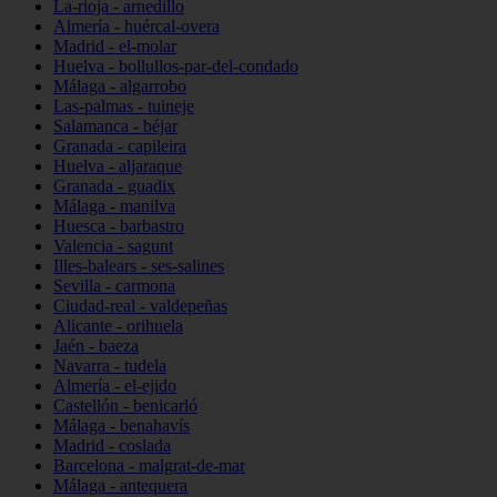
La-rioja - arnedillo
Almería - huércal-overa
Madrid - el-molar
Huelva - bollullos-par-del-condado
Málaga - algarrobo
Las-palmas - tuineje
Salamanca - béjar
Granada - capileira
Huelva - aljaraque
Granada - guadix
Málaga - manilva
Huesca - barbastro
Valencia - sagunt
Illes-balears - ses-salines
Sevilla - carmona
Ciudad-real - valdepeñas
Alicante - orihuela
Jaén - baeza
Navarra - tudela
Almería - el-ejido
Castellón - benicarló
Málaga - benahavís
Madrid - coslada
Barcelona - malgrat-de-mar
Málaga - antequera