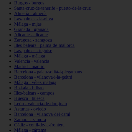
Burgos - burgos
Santa-cruz-de-tenerife - puerto-de-la-cruz
Almería - almería
Las-palmas - la-oliva
Málaga - mijas
Granada - granada
Alicante - alicante
Zaragoza - zaragoza
Illes-balears - palma-de-mallorca
Las-palmas - teguise
Málaga - málaga
Valencia - valencia
Madrid - madrid
Barcelona - palau-solità-i-plegamans
Barcelona - vilanova-i-la-geltrú
Málaga - vélez-málaga
Bizkaia - bilbao
Illes-balears - campos
Huesca - huesca
León - valencia-de-don-juan
Asturias - oviedo
Barcelona - vilanova-del-camí
Zamora - zamora
Cádiz - conil-de-la-frontera
Málaga - cártama