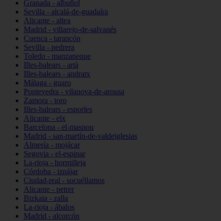
Granada - albuñol
Sevilla - alcalá-de-guadaíra
Alicante - altea
Madrid - villarejo-de-salvanés
Cuenca - tarancón
Sevilla - pedrera
Toledo - manzaneque
Illes-balears - artà
Illes-balears - andratx
Málaga - guaro
Pontevedra - vilanova-de-arousa
Zamora - toro
Illes-balears - esporles
Alicante - elx
Barcelona - el-masnou
Madrid - san-martín-de-valdeiglesias
Almería - mojácar
Segovia - el-espinar
La-rioja - hormilleja
Córdoba - iznájar
Ciudad-real - socuéllamos
Alicante - petrer
Bizkaia - zalla
La-rioja - ábalos
Madrid - alcorcón