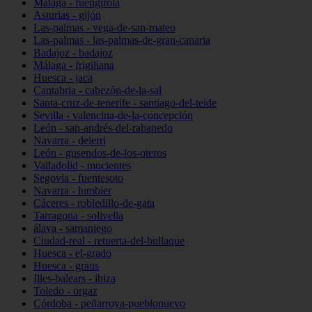
Málaga - fuengirola
Asturias - gijón
Las-palmas - vega-de-san-mateo
Las-palmas - las-palmas-de-gran-canaria
Badajoz - badajoz
Málaga - frigiliana
Huesca - jaca
Cantabria - cabezón-de-la-sal
Santa-cruz-de-tenerife - santiago-del-teide
Sevilla - valencina-de-la-concepción
León - san-andrés-del-rabanedo
Navarra - deierri
León - gusendos-de-los-oteros
Valladolid - mucientes
Segovia - fuentesoto
Navarra - lumbier
Cáceres - robledillo-de-gata
Tarragona - solivella
álava - samaniego
Ciudad-real - retuerta-del-bullaque
Huesca - el-grado
Huesca - graus
Illes-balears - ibiza
Toledo - orgaz
Córdoba - peñarroya-pueblonuevo