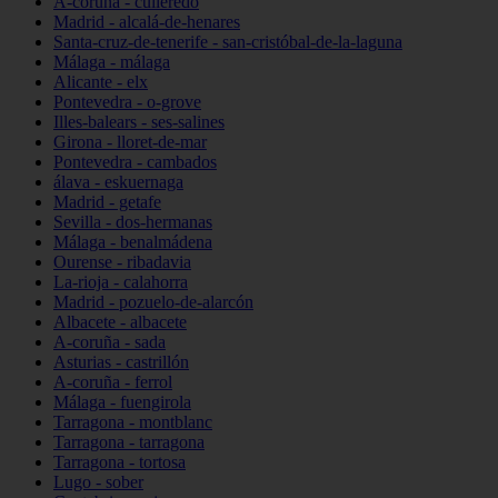
A-coruña - culleredo
Madrid - alcalá-de-henares
Santa-cruz-de-tenerife - san-cristóbal-de-la-laguna
Málaga - málaga
Alicante - elx
Pontevedra - o-grove
Illes-balears - ses-salines
Girona - lloret-de-mar
Pontevedra - cambados
álava - eskuernaga
Madrid - getafe
Sevilla - dos-hermanas
Málaga - benalmádena
Ourense - ribadavia
La-rioja - calahorra
Madrid - pozuelo-de-alarcón
Albacete - albacete
A-coruña - sada
Asturias - castrillón
A-coruña - ferrol
Málaga - fuengirola
Tarragona - montblanc
Tarragona - tarragona
Tarragona - tortosa
Lugo - sober