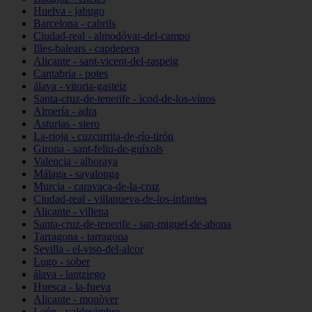
Huelva - jabugo
Barcelona - cabrils
Ciudad-real - almodóvar-del-campo
Illes-balears - capdepera
Alicante - sant-vicent-del-raspeig
Cantabria - potes
álava - vitoria-gasteiz
Santa-cruz-de-tenerife - icod-de-los-vinos
Almería - adra
Asturias - siero
La-rioja - cuzcurrita-de-río-tirón
Girona - sant-feliu-de-guíxols
Valencia - alboraya
Málaga - sayalonga
Murcia - caravaca-de-la-cruz
Ciudad-real - villanueva-de-los-infantes
Alicante - villena
Santa-cruz-de-tenerife - san-miguel-de-abona
Tarragona - tarragona
Sevilla - el-viso-del-alcor
Lugo - sober
álava - lantziego
Huesca - la-fueva
Alicante - monòver
León - valdevimbre