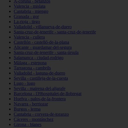
A-coruña - betanzos
Valencia - mislata
Cantabria - miengo
Granada - gor
La-rioja - tirgo
Valladolid - villanueva-de-duero
Santa-cruz-de-tenerife - santa-cruz-de-tenerife
Valencia - cullera
Castellón - castelló-de-la-plana
Alicante - guardamar-del-segura
Santa-cruz-de-tenerife - santa-úrsula
Salamanca - ciudad-rodrigo
Málaga - estepona
Tarragona - cambrils
Valladolid - laguna-de-duero
Sevilla - castilleja-de-la-cuesta
Lugo - lugo
Sevilla - mairena-del-aljarafe
Barcelona - l39hospitalet-de-llobregat
Huelva - palos-de-la-frontera
Navarra - berriozar
Burgos - lerma
Cantabria - corvera-de-toranzo
Cáceres - montánchez
Girona - blanes