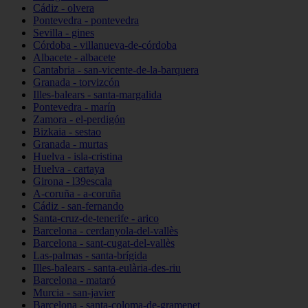
Cádiz - olvera
Pontevedra - pontevedra
Sevilla - gines
Córdoba - villanueva-de-córdoba
Albacete - albacete
Cantabria - san-vicente-de-la-barquera
Granada - torvizcón
Illes-balears - santa-margalida
Pontevedra - marín
Zamora - el-perdigón
Bizkaia - sestao
Granada - murtas
Huelva - isla-cristina
Huelva - cartaya
Girona - l39escala
A-coruña - a-coruña
Cádiz - san-fernando
Santa-cruz-de-tenerife - arico
Barcelona - cerdanyola-del-vallès
Barcelona - sant-cugat-del-vallès
Las-palmas - santa-brígida
Illes-balears - santa-eulària-des-riu
Barcelona - mataró
Murcia - san-javier
Barcelona - santa-coloma-de-gramenet