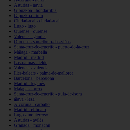
Asturias - navia
Gipuzkoa - hondarribia
Gipuzkoa - irun
Ciudad-real - ciudad-real
Lugo - lugo
Ourense - ourense
Valencia - gandia
Ourense - san-cibrao-das-viñas
Santa-cruz-de-tenerife - puerto-de-la-cruz
Málaga - marbella
Madrid - madrid
Las-palmas - telde
Valencia - valencia
Illes-balears - palma-de-mallorca
Barcelona - barcelona
Madrid - leganés
Málaga - torrox
Santa-cruz-de-tenerife - guía-de-isora
álava - leza
A-coruña - carballo
Madrid - el-boalo
Lugo - monterroso
Asturias - avilés
Granada - monachil