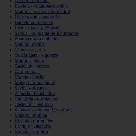
A-coruña - melide
La-rioja - villalobar-de-rioja
Madrid - las-rozas-de-madrid
Huesca - aínsa-sobrarbe
Barcelona - manlleu
Lleida - la-seu-d39urgell
Sevilla - la-puebla-de-los-infantes
Pontevedra - cambados
Melilla - melilla
Gipuzkoa - orio
Guadalajara - sigüenza
Madrid - getafe
Castellón - orpesa
Girona - pals
Murcia - librilla
Málaga - montejaque
Sevilla - olivares
Almería - benahadux
Cantabria - torrelavega
Castellón - benlloch
Santa-cruz-de-tenerife - güímar
Málaga - mollina
Bizkaia - portugalete
La-rioja - calahorra
Murcia - la-unión