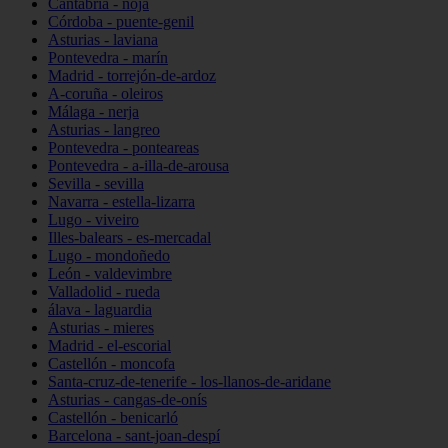
Cantabria - noja
Córdoba - puente-genil
Asturias - laviana
Pontevedra - marín
Madrid - torrejón-de-ardoz
A-coruña - oleiros
Málaga - nerja
Asturias - langreo
Pontevedra - ponteareas
Pontevedra - a-illa-de-arousa
Sevilla - sevilla
Navarra - estella-lizarra
Lugo - viveiro
Illes-balears - es-mercadal
Lugo - mondoñedo
León - valdevimbre
Valladolid - rueda
álava - laguardia
Asturias - mieres
Madrid - el-escorial
Castellón - moncofa
Santa-cruz-de-tenerife - los-llanos-de-aridane
Asturias - cangas-de-onís
Castellón - benicarló
Barcelona - sant-joan-despí