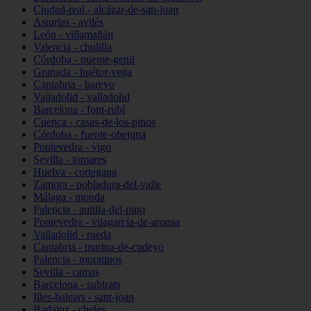
Ciudad-real - alcázar-de-san-juan
Asturias - avilés
León - villamañán
Valencia - chulilla
Córdoba - puente-genil
Granada - huétor-vega
Cantabria - bareyo
Valladolid - valladolid
Barcelona - font-rubí
Cuenca - casas-de-los-pinos
Córdoba - fuente-obejuna
Pontevedra - vigo
Sevilla - tomares
Huelva - cortegana
Zamora - pobladura-del-valle
Málaga - monda
Palencia - autilla-del-pino
Pontevedra - vilagarcía-de-arousa
Valladolid - rueda
Cantabria - marina-de-cudeyo
Palencia - moratinos
Sevilla - camas
Barcelona - subirats
Illes-balears - sant-joan
Badajoz - cheles