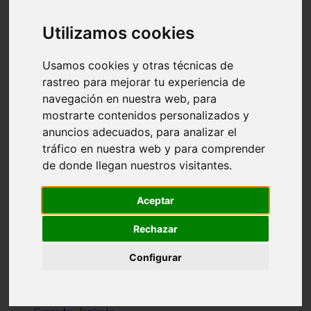
Santa-cruz-de-tenerife - los-llanos-de-aridane
Cantabria - suances
Utilizamos cookies
Sevilla - bormujos
Granada - monachil
Málaga - júzcar
Usamos cookies y otras técnicas de
Huesca - isábena
rastreo para mejorar tu experiencia de
Huesca - alquézar
navegación en nuestra web, para
Huesca - castejón-de-sos
Lleida - alt-àneu
mostrarte contenidos personalizados y
Sevilla - marinaleda
anuncios adecuados, para analizar el
Córdoba - almedinilla
tráfico en nuestra web y para comprender
Navarra - zangoza
Cantabria - arenas-de-iguña
de donde llegan nuestros visitantes.
Barcelona - la-pobla-de-lillet
Murcia - cartagena
Las-palmas - yaiza
Aceptar
Madrid - nuevo-baztán
Sevilla - arahal
Rechazar
Málaga - istán
Valladolid - fuensaldaña
Configurar
Sevilla - salteras
Huesca - biescas
Granada - pampaneira
La-rioja - ezcaray