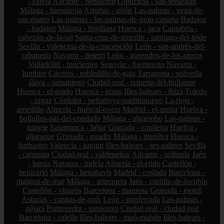
- calvià
Alicante - benidorm
Gipuzkoa - san-sebastián
Málaga - fuengirola
Asturias - gijón
Las-palmas - vega-de-
san-mateo
Las-palmas - las-palmas-de-gran-canaria
Badajoz
- badajoz
Málaga - frigiliana
Huesca - jaca
Cantabria -
cabezón-de-la-sal
Santa-cruz-de-tenerife - santiago-del-teide
Sevilla - valencina-de-la-concepción
León - san-andrés-del-
rabanedo
Navarra - deierri
León - gusendos-de-los-oteros
Valladolid - mucientes
Segovia - fuentesoto
Navarra -
lumbier
Cáceres - robledillo-de-gata
Tarragona - solivella
álava - samaniego
Ciudad-real - retuerta-del-bullaque
Huesca - el-grado
Huesca - graus
Illes-balears - ibiza
Toledo
- orgaz
Córdoba - peñarroya-pueblonuevo
La-rioja -
arnedillo
Almería - huércal-overa
Madrid - el-molar
Huelva -
bollullos-par-del-condado
Málaga - algarrobo
Las-palmas -
tuineje
Salamanca - béjar
Granada - capileira
Huelva -
aljaraque
Granada - guadix
Málaga - manilva
Huesca -
barbastro
Valencia - sagunt
Illes-balears - ses-salines
Sevilla
- carmona
Ciudad-real - valdepeñas
Alicante - orihuela
Jaén
- baeza
Navarra - tudela
Almería - el-ejido
Castellón -
benicarló
Málaga - benahavís
Madrid - coslada
Barcelona -
malgrat-de-mar
Málaga - antequera
Jaén - castillo-de-locubín
Castellón - vinaròs
Barcelona - manresa
Granada - motril
Asturias - cangas-de-onís
León - ponferrada
Las-palmas -
pájara
Pontevedra - sanxenxo
Ciudad-real - ciudad-real
Barcelona - calella
Illes-balears - maó-mahón
Illes-balears -