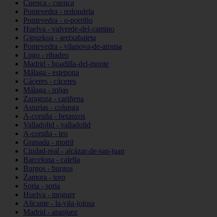
Cuenca - cuenca
Pontevedra - redondela
Pontevedra - o-porriño
Huelva - valverde-del-camino
Gipuzkoa - aretxabaleta
Pontevedra - vilanova-de-arousa
Lugo - ribadeo
Madrid - boadilla-del-monte
Málaga - estepona
Cáceres - cáceres
Málaga - mijas
Zaragoza - cariñena
Asturias - colunga
A-coruña - betanzos
Valladolid - valladolid
A-coruña - teo
Granada - motril
Ciudad-real - alcázar-de-san-juan
Barcelona - calella
Burgos - burgos
Zamora - toro
Soria - soria
Huelva - moguer
Alicante - la-vila-joiosa
Madrid - aranjuez