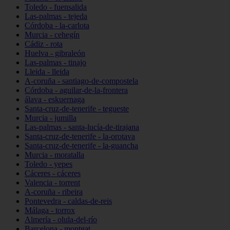
Toledo - fuensalida
Las-palmas - tejeda
Córdoba - la-carlota
Murcia - cehegín
Cádiz - rota
Huelva - gibraleón
Las-palmas - tinajo
Lleida - lleida
A-coruña - santiago-de-compostela
Córdoba - aguilar-de-la-frontera
álava - eskuernaga
Santa-cruz-de-tenerife - tegueste
Murcia - jumilla
Las-palmas - santa-lucía-de-tirajana
Santa-cruz-de-tenerife - la-orotava
Santa-cruz-de-tenerife - la-guancha
Murcia - moratalla
Toledo - yepes
Cáceres - cáceres
Valencia - torrent
A-coruña - ribeira
Pontevedra - caldas-de-reis
Málaga - torrox
Almería - olula-del-río
Barcelona - montgat