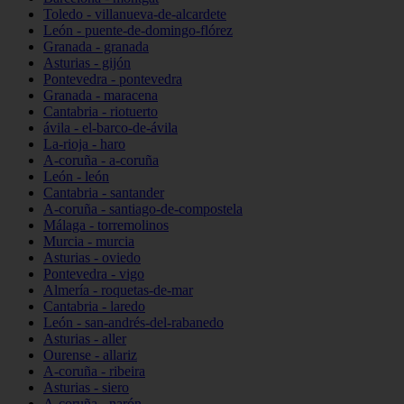
Toledo - villanueva-de-alcardete
León - puente-de-domingo-flórez
Granada - granada
Asturias - gijón
Pontevedra - pontevedra
Granada - maracena
Cantabria - riotuerto
ávila - el-barco-de-ávila
La-rioja - haro
A-coruña - a-coruña
León - león
Cantabria - santander
A-coruña - santiago-de-compostela
Málaga - torremolinos
Murcia - murcia
Asturias - oviedo
Pontevedra - vigo
Almería - roquetas-de-mar
Cantabria - laredo
León - san-andrés-del-rabanedo
Asturias - aller
Ourense - allariz
A-coruña - ribeira
Asturias - siero
A-coruña - narón