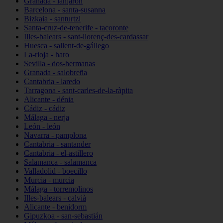
Granada - lanjarón
Barcelona - santa-susanna
Bizkaia - santurtzi
Santa-cruz-de-tenerife - tacoronte
Illes-balears - sant-llorenç-des-cardassar
Huesca - sallent-de-gállego
La-rioja - haro
Sevilla - dos-hermanas
Granada - salobreña
Cantabria - laredo
Tarragona - sant-carles-de-la-ràpita
Alicante - dénia
Cádiz - cádiz
Málaga - nerja
León - león
Navarra - pamplona
Cantabria - santander
Cantabria - el-astillero
Salamanca - salamanca
Valladolid - boecillo
Murcia - murcia
Málaga - torremolinos
Illes-balears - calvià
Alicante - benidorm
Gipuzkoa - san-sebastián