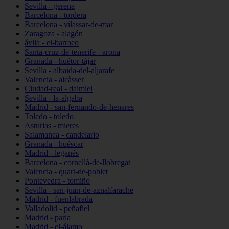
Sevilla - gerena
Barcelona - tordera
Barcelona - vilassar-de-mar
Zaragoza - alagón
ávila - el-barraco
Santa-cruz-de-tenerife - arona
Granada - huétor-tájar
Sevilla - albaida-del-aljarafe
Valencia - alcàsser
Ciudad-real - daimiel
Sevilla - la-algaba
Madrid - san-fernando-de-henares
Toledo - toledo
Asturias - mieres
Salamanca - candelario
Granada - huéscar
Madrid - leganés
Barcelona - cornellà-de-llobregat
Valencia - quart-de-poblet
Pontevedra - tomiño
Sevilla - san-juan-de-aznalfarache
Madrid - fuenlabrada
Valladolid - peñafiel
Madrid - parla
Madrid - el-álamo