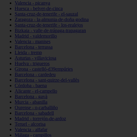
Valencia - picanya
Huesca - belver-de-cinca
Santa-cruz-de-tenerife - el-sauzal
Zaragoza - la-almunia-de-doña-godina
Santa-cruz-de-tenerife - los-realejos
Bizkaia - valle-de-trápaga-trapagaran
Madrid - valdemorillo
Valencia - manises
Barcelona - terrassa
Lleida - tremp
Asturias - villaviciosa
Huelva - trigueros
Girona - castelló-d39empúries
Barcelona - cardedeu
Barcelona - sant-quirze-del-vallès
Córdoba - baena
Alicante - el-campello
Barcelona - gavà
Murcia - abanilla
Ourense - o-carballiño
Barcelona - sabadell
Madrid - torrejón-de-ardoz
Teruel - alcorisa
Valencia - alfafar
Málaga - campillos