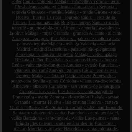
sóller
Cádiz - chipiona
Málaga - marbella
A-coruña - ferrol
Illes-balears - santanyí
Girona - lloret-de-mar
Segovia -
segovia
Gipuzkoa - mutriku
Málaga - ronda
Girona - roses
Huelva - huelva
La-rioja - logroño
Cádiz - jerez-de-la-
frontera
Las-palmas - tías
Burgos - burgos
Santa-cruz-de-
tenerife - puerto-de-la-cruz
Almería - almería
Las-palmas -
la-oliva
Málaga - mijas
Granada - granada
Alicante - alicante
Zaragoza - zaragoza
Illes-balears - palma-de-mallorca
Las-
palmas - teguise
Málaga - málaga
Valencia - valencia
Madrid - madrid
Barcelona - palau-solità-i-plegamans
Barcelona - vilanova-i-la-geltrú
Málaga - vélez-málaga
Bizkaia - bilbao
Illes-balears - campos
Huesca - huesca
León - valencia-de-don-juan
Asturias - oviedo
Barcelona -
vilanova-del-camí
Zamora - zamora
Cádiz - conil-de-la-
frontera
Málaga - cártama
Cádiz - olvera
Pontevedra -
pontevedra
Sevilla - gines
Córdoba - villanueva-de-córdoba
Albacete - albacete
Cantabria - san-vicente-de-la-barquera
Granada - torvizcón
Illes-balears - santa-margalida
Pontevedra - marín
Zamora - el-perdigón
Bizkaia - sestao
Granada - murtas
Huelva - isla-cristina
Huelva - cartaya
Girona - l39escala
A-coruña - a-coruña
Cádiz - san-fernando
Santa-cruz-de-tenerife - arico
Barcelona - cerdanyola-del-
vallès
Barcelona - sant-cugat-del-vallès
Las-palmas - santa-
brígida
Illes-balears - santa-eulària-des-riu
Barcelona -
mataró
Murcia - san-javier
Barcelona - santa-coloma-de-