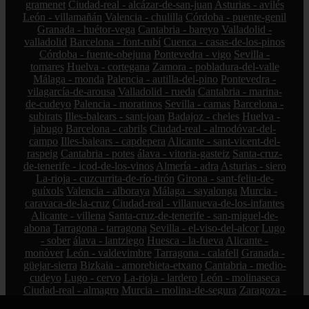
gramenet
Ciudad-real - alcázar-de-san-juan
Asturias - avilés
León - villamañán
Valencia - chulilla
Córdoba - puente-genil
Granada - huétor-vega
Cantabria - bareyo
Valladolid -
valladolid
Barcelona - font-rubí
Cuenca - casas-de-los-pinos
Córdoba - fuente-obejuna
Pontevedra - vigo
Sevilla -
tomares
Huelva - cortegana
Zamora - pobladura-del-valle
Málaga - monda
Palencia - autilla-del-pino
Pontevedra -
vilagarcía-de-arousa
Valladolid - rueda
Cantabria - marina-
de-cudeyo
Palencia - moratinos
Sevilla - camas
Barcelona -
subirats
Illes-balears - sant-joan
Badajoz - cheles
Huelva -
jabugo
Barcelona - cabrils
Ciudad-real - almodóvar-del-
campo
Illes-balears - capdepera
Alicante - sant-vicent-del-
raspeig
Cantabria - potes
álava - vitoria-gasteiz
Santa-cruz-
de-tenerife - icod-de-los-vinos
Almería - adra
Asturias - siero
La-rioja - cuzcurrita-de-río-tirón
Girona - sant-feliu-de-
guíxols
Valencia - alboraya
Málaga - sayalonga
Murcia -
caravaca-de-la-cruz
Ciudad-real - villanueva-de-los-infantes
Alicante - villena
Santa-cruz-de-tenerife - san-miguel-de-
abona
Tarragona - tarragona
Sevilla - el-viso-del-alcor
Lugo
- sober
álava - lantziego
Huesca - la-fueva
Alicante -
monòver
León - valdevimbre
Tarragona - calafell
Granada -
güejar-sierra
Bizkaia - amorebieta-etxano
Cantabria - medio-
cudeyo
Lugo - cervo
La-rioja - lardero
León - molinaseca
Ciudad-real - almagro
Murcia - molina-de-segura
Zaragoza -
fuendejalón
Huesca - villanueva-de-sigena
Pontevedra - o-