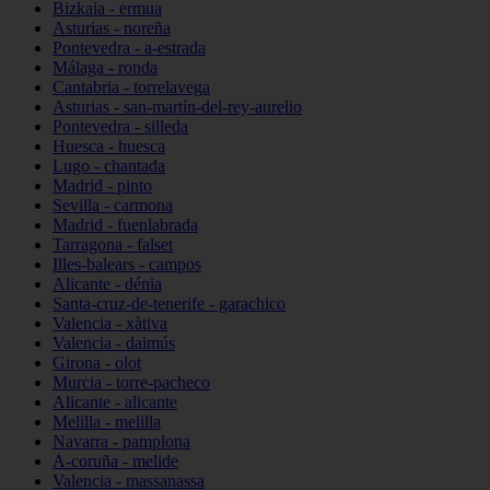
Bizkaia - ermua
Asturias - noreña
Pontevedra - a-estrada
Málaga - ronda
Cantabria - torrelavega
Asturias - san-martín-del-rey-aurelio
Pontevedra - silleda
Huesca - huesca
Lugo - chantada
Madrid - pinto
Sevilla - carmona
Madrid - fuenlabrada
Tarragona - falset
Illes-balears - campos
Alicante - dénia
Santa-cruz-de-tenerife - garachico
Valencia - xàtiva
Valencia - daimús
Girona - olot
Murcia - torre-pacheco
Alicante - alicante
Melilla - melilla
Navarra - pamplona
A-coruña - melide
Valencia - massanassa