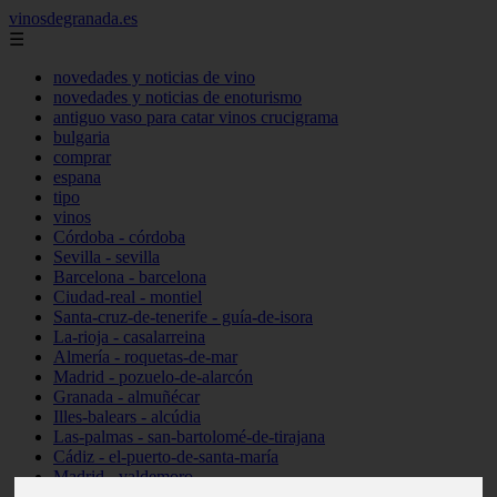
vinosdegranada.es
☰
novedades y noticias de vino
novedades y noticias de enoturismo
antiguo vaso para catar vinos crucigrama
bulgaria
comprar
espana
tipo
vinos
Córdoba - córdoba
Sevilla - sevilla
Barcelona - barcelona
Ciudad-real - montiel
Santa-cruz-de-tenerife - guía-de-isora
La-rioja - casalarreina
Almería - roquetas-de-mar
Madrid - pozuelo-de-alarcón
Granada - almuñécar
Illes-balears - alcúdia
Las-palmas - san-bartolomé-de-tirajana
Cádiz - el-puerto-de-santa-maría
Madrid - valdemoro
Granada - pulianas