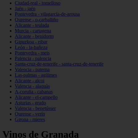
Ciudad-real - tomelloso
Jaén - jaén
Pontevedra - vilagarcía-de-arousa
Ourense - o-carballiño
Alicante - teulada
Murcia - cartagena
Alicante - benidorm
Gipuzkoa - eibar
León - la-bañeza
Pontevedra - meis
Palencia - palencia
Santa-cruz-de-tenerife - santa-cruz-de-tenerife
Valencia - paterna
Las-palmas - agüimes
Alicante - alcoi
Valencia - alaquàs
A-coruña - cabanas
Alicante - el-campello
Asturias - grado
Valencia - benetússer
Ourense - verín
Girona - mieres
Vinos de Granada