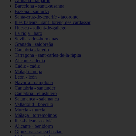
Granada - lanjarón
Barcelona - santa-susanna
Bizkaia - santurtzi
Santa-cruz-de-tenerife - tacoronte
Illes-balears - sant-llorenç-des-cardassar
Huesca - sallent-de-gállego
La-rioja - haro
Sevilla - dos-hermanas
Granada - salobreña
Cantabria - laredo
Tarragona - sant-carles-de-la-ràpita
Alicante - dénia
Cádiz - cádiz
Málaga - nerja
León - león
Navarra - pamplona
Cantabria - santander
Cantabria - el-astillero
Salamanca - salamanca
Valladolid - boecillo
Murcia - murcia
Málaga - torremolinos
Illes-balears - calvià
Alicante - benidorm
Gipuzkoa - san-sebastián