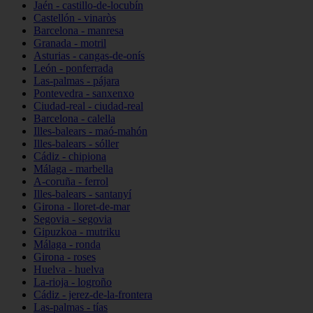
Jaén - castillo-de-locubín
Castellón - vinaròs
Barcelona - manresa
Granada - motril
Asturias - cangas-de-onís
León - ponferrada
Las-palmas - pájara
Pontevedra - sanxenxo
Ciudad-real - ciudad-real
Barcelona - calella
Illes-balears - maó-mahón
Illes-balears - sóller
Cádiz - chipiona
Málaga - marbella
A-coruña - ferrol
Illes-balears - santanyí
Girona - lloret-de-mar
Segovia - segovia
Gipuzkoa - mutriku
Málaga - ronda
Girona - roses
Huelva - huelva
La-rioja - logroño
Cádiz - jerez-de-la-frontera
Las-palmas - tías