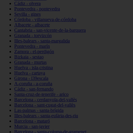
Cádiz - olvera
Pontevedra - pontevedra
Sevilla - gines
Córdoba - villanueva-de-córdoba
Albacete - albacete
Cantabria - san-vicente-de-la-barquera
Granada - torvizcón
Illes-balears - santa-margalida
Pontevedra - marín
Zamora - el-perdigón
Bizkaia - sestao
Granada - murtas
Huelva - isla-cristina
Huelva - cartaya
Girona - l39escala
A-coruña - a-coruña
Cádiz - san-fernando
Santa-cruz-de-tenerife - arico
Barcelona - cerdanyola-del-vallès
Barcelona - sant-cugat-del-vallès
Las-palmas - santa-brígida
Illes-balears - santa-eulària-des-riu
Barcelona - mataró
Murcia - san-javier
Barcelona - santa-coloma-de-gramenet