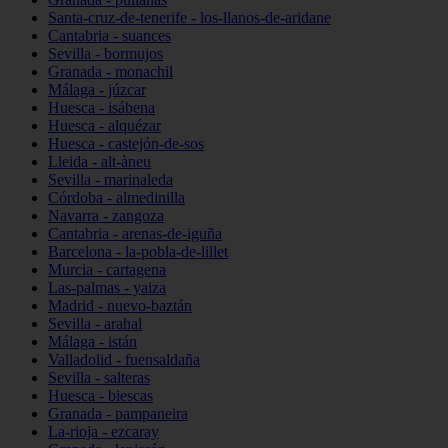
Santa-cruz-de-tenerife - los-llanos-de-aridane
Cantabria - suances
Sevilla - bormujos
Granada - monachil
Málaga - júzcar
Huesca - isábena
Huesca - alquézar
Huesca - castejón-de-sos
Lleida - alt-àneu
Sevilla - marinaleda
Córdoba - almedinilla
Navarra - zangoza
Cantabria - arenas-de-iguña
Barcelona - la-pobla-de-lillet
Murcia - cartagena
Las-palmas - yaiza
Madrid - nuevo-baztán
Sevilla - arahal
Málaga - istán
Valladolid - fuensaldaña
Sevilla - salteras
Huesca - biescas
Granada - pampaneira
La-rioja - ezcaray