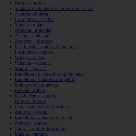
Burgos - burgos
Santa-cruz-de-tenerife - puerto-de-la-cruz
Almería - almería
Las-palmas - la-oliva
Málaga - mijas
Granada - granada
Alicante - alicante
Zaragoza - zaragoza
Illes-balears - palma-de-mallorca
Las-palmas - teguise
Málaga - málaga
Valencia - valencia
Madrid - madrid
Barcelona - palau-solità-i-plegamans
Barcelona - vilanova-i-la-geltrú
Málaga - vélez-málaga
Bizkaia - bilbao
Illes-balears - campos
Huesca - huesca
León - valencia-de-don-juan
Asturias - oviedo
Barcelona - vilanova-del-camí
Zamora - zamora
Cádiz - conil-de-la-frontera
Málaga - cártama