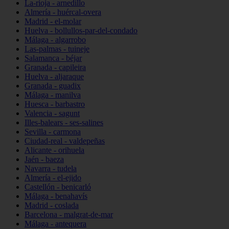
La-rioja - arnedillo
Almería - huércal-overa
Madrid - el-molar
Huelva - bollullos-par-del-condado
Málaga - algarrobo
Las-palmas - tuineje
Salamanca - béjar
Granada - capileira
Huelva - aljaraque
Granada - guadix
Málaga - manilva
Huesca - barbastro
Valencia - sagunt
Illes-balears - ses-salines
Sevilla - carmona
Ciudad-real - valdepeñas
Alicante - orihuela
Jaén - baeza
Navarra - tudela
Almería - el-ejido
Castellón - benicarló
Málaga - benahavís
Madrid - coslada
Barcelona - malgrat-de-mar
Málaga - antequera