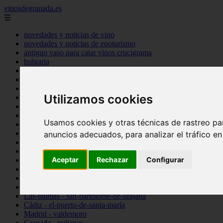
vinosdegranada.es
☰
novedades y noticias de vino
novedades y noticias de enoturismo
antiguo vaso para catar vinos crucigrama
bulgaria
comprar
espana
tipo
Utilizamos cookies
vinos
Córdoba - córdoba
Sevilla - sevilla
Usamos cookies y otras técnicas de rastreo pa
Barcelona - barcelona
Ciudad-real - montiel
anuncios adecuados, para analizar el tráfico e
Santa-cruz-de-tenerife - guía-de-isora
La-rioja - casalarreina
Aceptar
Rechazar
Configurar
Almería - roquetas-de-mar
Madrid - pozuelo-de-alarcón
Granada - almuñécar
Illes-balears - alcúdia
Las-palmas - san-bartolomé-de-tirajana
Cádiz - el-puerto-de-santa-maría
Madrid - valdemoro
Granada - pulianas