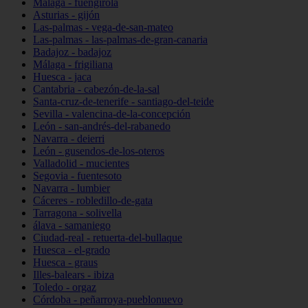
Málaga - fuengirola
Asturias - gijón
Las-palmas - vega-de-san-mateo
Las-palmas - las-palmas-de-gran-canaria
Badajoz - badajoz
Málaga - frigiliana
Huesca - jaca
Cantabria - cabezón-de-la-sal
Santa-cruz-de-tenerife - santiago-del-teide
Sevilla - valencina-de-la-concepción
León - san-andrés-del-rabanedo
Navarra - deierri
León - gusendos-de-los-oteros
Valladolid - mucientes
Segovia - fuentesoto
Navarra - lumbier
Cáceres - robledillo-de-gata
Tarragona - solivella
álava - samaniego
Ciudad-real - retuerta-del-bullaque
Huesca - el-grado
Huesca - graus
Illes-balears - ibiza
Toledo - orgaz
Córdoba - peñarroya-pueblonuevo