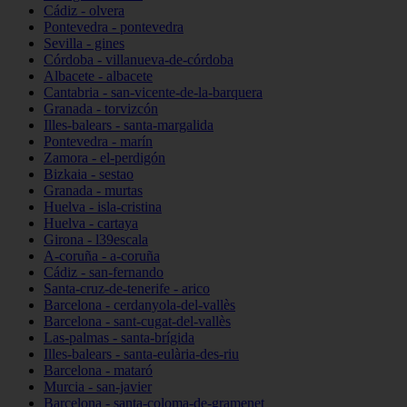
Cádiz - olvera
Pontevedra - pontevedra
Sevilla - gines
Córdoba - villanueva-de-córdoba
Albacete - albacete
Cantabria - san-vicente-de-la-barquera
Granada - torvizcón
Illes-balears - santa-margalida
Pontevedra - marín
Zamora - el-perdigón
Bizkaia - sestao
Granada - murtas
Huelva - isla-cristina
Huelva - cartaya
Girona - l39escala
A-coruña - a-coruña
Cádiz - san-fernando
Santa-cruz-de-tenerife - arico
Barcelona - cerdanyola-del-vallès
Barcelona - sant-cugat-del-vallès
Las-palmas - santa-brígida
Illes-balears - santa-eulària-des-riu
Barcelona - mataró
Murcia - san-javier
Barcelona - santa-coloma-de-gramenet