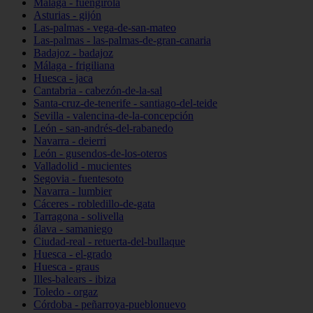
Málaga - fuengirola
Asturias - gijón
Las-palmas - vega-de-san-mateo
Las-palmas - las-palmas-de-gran-canaria
Badajoz - badajoz
Málaga - frigiliana
Huesca - jaca
Cantabria - cabezón-de-la-sal
Santa-cruz-de-tenerife - santiago-del-teide
Sevilla - valencina-de-la-concepción
León - san-andrés-del-rabanedo
Navarra - deierri
León - gusendos-de-los-oteros
Valladolid - mucientes
Segovia - fuentesoto
Navarra - lumbier
Cáceres - robledillo-de-gata
Tarragona - solivella
álava - samaniego
Ciudad-real - retuerta-del-bullaque
Huesca - el-grado
Huesca - graus
Illes-balears - ibiza
Toledo - orgaz
Córdoba - peñarroya-pueblonuevo