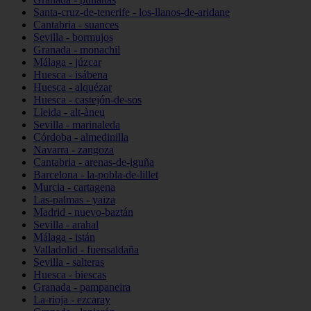
Santa-cruz-de-tenerife - los-llanos-de-aridane
Cantabria - suances
Sevilla - bormujos
Granada - monachil
Málaga - júzcar
Huesca - isábena
Huesca - alquézar
Huesca - castejón-de-sos
Lleida - alt-àneu
Sevilla - marinaleda
Córdoba - almedinilla
Navarra - zangoza
Cantabria - arenas-de-iguña
Barcelona - la-pobla-de-lillet
Murcia - cartagena
Las-palmas - yaiza
Madrid - nuevo-baztán
Sevilla - arahal
Málaga - istán
Valladolid - fuensaldaña
Sevilla - salteras
Huesca - biescas
Granada - pampaneira
La-rioja - ezcaray