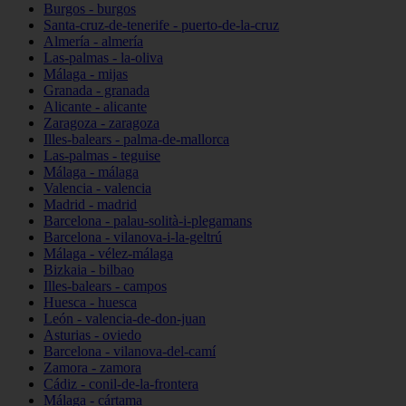
Burgos - burgos
Santa-cruz-de-tenerife - puerto-de-la-cruz
Almería - almería
Las-palmas - la-oliva
Málaga - mijas
Granada - granada
Alicante - alicante
Zaragoza - zaragoza
Illes-balears - palma-de-mallorca
Las-palmas - teguise
Málaga - málaga
Valencia - valencia
Madrid - madrid
Barcelona - palau-solità-i-plegamans
Barcelona - vilanova-i-la-geltrú
Málaga - vélez-málaga
Bizkaia - bilbao
Illes-balears - campos
Huesca - huesca
León - valencia-de-don-juan
Asturias - oviedo
Barcelona - vilanova-del-camí
Zamora - zamora
Cádiz - conil-de-la-frontera
Málaga - cártama