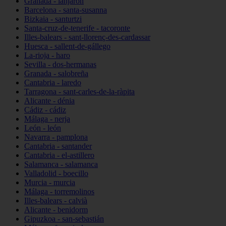
Granada - lanjarón
Barcelona - santa-susanna
Bizkaia - santurtzi
Santa-cruz-de-tenerife - tacoronte
Illes-balears - sant-llorenç-des-cardassar
Huesca - sallent-de-gállego
La-rioja - haro
Sevilla - dos-hermanas
Granada - salobreña
Cantabria - laredo
Tarragona - sant-carles-de-la-ràpita
Alicante - dénia
Cádiz - cádiz
Málaga - nerja
León - león
Navarra - pamplona
Cantabria - santander
Cantabria - el-astillero
Salamanca - salamanca
Valladolid - boecillo
Murcia - murcia
Málaga - torremolinos
Illes-balears - calvià
Alicante - benidorm
Gipuzkoa - san-sebastián