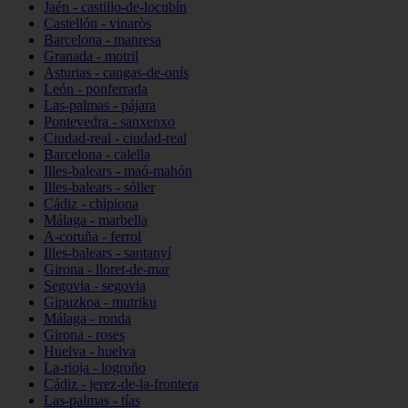
Jaén - castillo-de-locubín
Castellón - vinaròs
Barcelona - manresa
Granada - motril
Asturias - cangas-de-onís
León - ponferrada
Las-palmas - pájara
Pontevedra - sanxenxo
Ciudad-real - ciudad-real
Barcelona - calella
Illes-balears - maó-mahón
Illes-balears - sóller
Cádiz - chipiona
Málaga - marbella
A-coruña - ferrol
Illes-balears - santanyí
Girona - lloret-de-mar
Segovia - segovia
Gipuzkoa - mutriku
Málaga - ronda
Girona - roses
Huelva - huelva
La-rioja - logroño
Cádiz - jerez-de-la-frontera
Las-palmas - tías