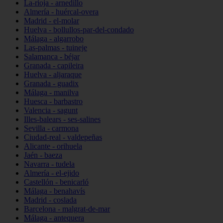
La-rioja - arnedillo
Almería - huércal-overa
Madrid - el-molar
Huelva - bollullos-par-del-condado
Málaga - algarrobo
Las-palmas - tuineje
Salamanca - béjar
Granada - capileira
Huelva - aljaraque
Granada - guadix
Málaga - manilva
Huesca - barbastro
Valencia - sagunt
Illes-balears - ses-salines
Sevilla - carmona
Ciudad-real - valdepeñas
Alicante - orihuela
Jaén - baeza
Navarra - tudela
Almería - el-ejido
Castellón - benicarló
Málaga - benahavís
Madrid - coslada
Barcelona - malgrat-de-mar
Málaga - antequera