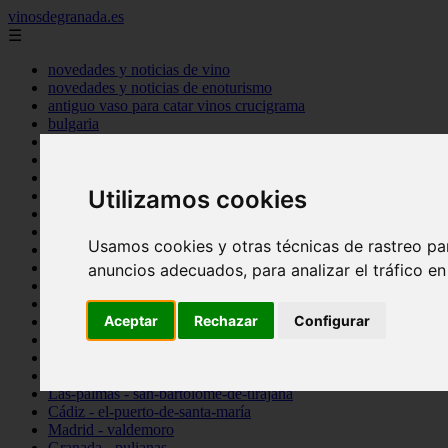
vinosdegranada.es
☰
novedades y noticias de vino
novedades y noticias de enoturismo
antiguo vaso para catar vinos crucigrama
bulgaria
comprar
espana
tipo
Utilizamos cookies
vinos
Córdoba - córdoba
Sevilla - sevilla
Usamos cookies y otras técnicas de rastreo pa
Barcelona - barcelona
Ciudad-real - montiel
anuncios adecuados, para analizar el tráfico e
Santa-cruz-de-tenerife - guía-de-isora
La-rioja - casalarreina
Aceptar
Rechazar
Configurar
Almería - roquetas-de-mar
Madrid - pozuelo-de-alarcón
Granada - almuñécar
Illes-balears - alcúdia
Las-palmas - san-bartolomé-de-tirajana
Cádiz - el-puerto-de-santa-maría
Madrid - valdemoro
Granada - pulianas