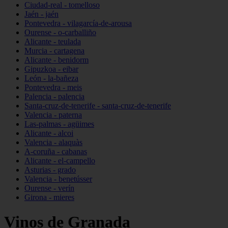
Ciudad-real - tomelloso
Jaén - jaén
Pontevedra - vilagarcía-de-arousa
Ourense - o-carballiño
Alicante - teulada
Murcia - cartagena
Alicante - benidorm
Gipuzkoa - eibar
León - la-bañeza
Pontevedra - meis
Palencia - palencia
Santa-cruz-de-tenerife - santa-cruz-de-tenerife
Valencia - paterna
Las-palmas - agüimes
Alicante - alcoi
Valencia - alaquàs
A-coruña - cabanas
Alicante - el-campello
Asturias - grado
Valencia - benetússer
Ourense - verín
Girona - mieres
Vinos de Granada