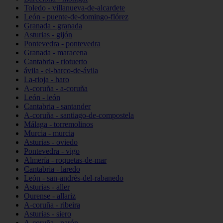
Toledo - villanueva-de-alcardete
León - puente-de-domingo-flórez
Granada - granada
Asturias - gijón
Pontevedra - pontevedra
Granada - maracena
Cantabria - riotuerto
ávila - el-barco-de-ávila
La-rioja - haro
A-coruña - a-coruña
León - león
Cantabria - santander
A-coruña - santiago-de-compostela
Málaga - torremolinos
Murcia - murcia
Asturias - oviedo
Pontevedra - vigo
Almería - roquetas-de-mar
Cantabria - laredo
León - san-andrés-del-rabanedo
Asturias - aller
Ourense - allariz
A-coruña - ribeira
Asturias - siero
A-coruña - narón