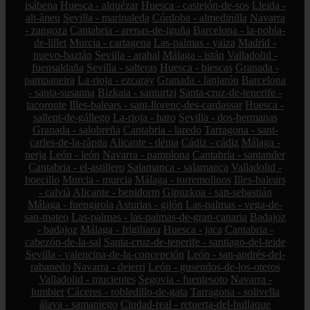
isábena
Huesca - alquézar
Huesca - castejón-de-sos
Lleida -
alt-àneu
Sevilla - marinaleda
Córdoba - almedinilla
Navarra
- zangoza
Cantabria - arenas-de-iguña
Barcelona - la-pobla-
de-lillet
Murcia - cartagena
Las-palmas - yaiza
Madrid -
nuevo-baztán
Sevilla - arahal
Málaga - istán
Valladolid -
fuensaldaña
Sevilla - salteras
Huesca - biescas
Granada -
pampaneira
La-rioja - ezcaray
Granada - lanjarón
Barcelona
- santa-susanna
Bizkaia - santurtzi
Santa-cruz-de-tenerife -
tacoronte
Illes-balears - sant-llorenç-des-cardassar
Huesca -
sallent-de-gállego
La-rioja - haro
Sevilla - dos-hermanas
Granada - salobreña
Cantabria - laredo
Tarragona - sant-
carles-de-la-ràpita
Alicante - dénia
Cádiz - cádiz
Málaga -
nerja
León - león
Navarra - pamplona
Cantabria - santander
Cantabria - el-astillero
Salamanca - salamanca
Valladolid -
boecillo
Murcia - murcia
Málaga - torremolinos
Illes-balears
- calvià
Alicante - benidorm
Gipuzkoa - san-sebastián
Málaga - fuengirola
Asturias - gijón
Las-palmas - vega-de-
san-mateo
Las-palmas - las-palmas-de-gran-canaria
Badajoz
- badajoz
Málaga - frigiliana
Huesca - jaca
Cantabria -
cabezón-de-la-sal
Santa-cruz-de-tenerife - santiago-del-teide
Sevilla - valencina-de-la-concepción
León - san-andrés-del-
rabanedo
Navarra - deierri
León - gusendos-de-los-oteros
Valladolid - mucientes
Segovia - fuentesoto
Navarra -
lumbier
Cáceres - robledillo-de-gata
Tarragona - solivella
álava - samaniego
Ciudad-real - retuerta-del-bullaque