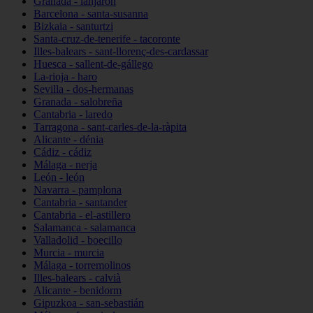
Granada - lanjarón
Barcelona - santa-susanna
Bizkaia - santurtzi
Santa-cruz-de-tenerife - tacoronte
Illes-balears - sant-llorenç-des-cardassar
Huesca - sallent-de-gállego
La-rioja - haro
Sevilla - dos-hermanas
Granada - salobreña
Cantabria - laredo
Tarragona - sant-carles-de-la-ràpita
Alicante - dénia
Cádiz - cádiz
Málaga - nerja
León - león
Navarra - pamplona
Cantabria - santander
Cantabria - el-astillero
Salamanca - salamanca
Valladolid - boecillo
Murcia - murcia
Málaga - torremolinos
Illes-balears - calvià
Alicante - benidorm
Gipuzkoa - san-sebastián