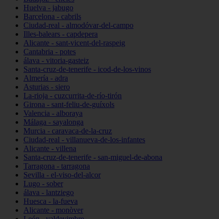
Huelva - jabugo
Barcelona - cabrils
Ciudad-real - almodóvar-del-campo
Illes-balears - capdepera
Alicante - sant-vicent-del-raspeig
Cantabria - potes
álava - vitoria-gasteiz
Santa-cruz-de-tenerife - icod-de-los-vinos
Almería - adra
Asturias - siero
La-rioja - cuzcurrita-de-río-tirón
Girona - sant-feliu-de-guíxols
Valencia - alboraya
Málaga - sayalonga
Murcia - caravaca-de-la-cruz
Ciudad-real - villanueva-de-los-infantes
Alicante - villena
Santa-cruz-de-tenerife - san-miguel-de-abona
Tarragona - tarragona
Sevilla - el-viso-del-alcor
Lugo - sober
álava - lantziego
Huesca - la-fueva
Alicante - monòver
León - valdevimbre