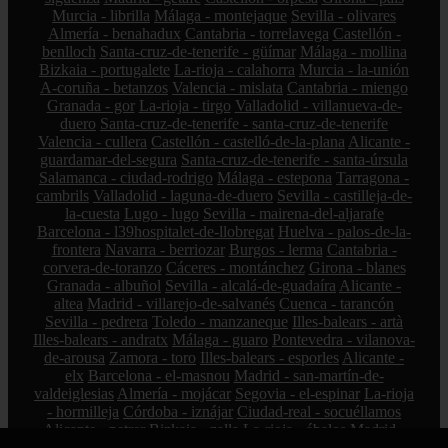
Murcia - librilla
Málaga - montejaque
Sevilla - olivares
Almería - benahadux
Cantabria - torrelavega
Castellón -
benlloch
Santa-cruz-de-tenerife - güímar
Málaga - mollina
Bizkaia - portugalete
La-rioja - calahorra
Murcia - la-unión
A-coruña - betanzos
Valencia - mislata
Cantabria - miengo
Granada - gor
La-rioja - tirgo
Valladolid - villanueva-de-
duero
Santa-cruz-de-tenerife - santa-cruz-de-tenerife
Valencia - cullera
Castellón - castelló-de-la-plana
Alicante -
guardamar-del-segura
Santa-cruz-de-tenerife - santa-úrsula
Salamanca - ciudad-rodrigo
Málaga - estepona
Tarragona -
cambrils
Valladolid - laguna-de-duero
Sevilla - castilleja-de-
la-cuesta
Lugo - lugo
Sevilla - mairena-del-aljarafe
Barcelona - l39hospitalet-de-llobregat
Huelva - palos-de-la-
frontera
Navarra - berriozar
Burgos - lerma
Cantabria -
corvera-de-toranzo
Cáceres - montánchez
Girona - blanes
Granada - albuñol
Sevilla - alcalá-de-guadaíra
Alicante -
altea
Madrid - villarejo-de-salvanés
Cuenca - tarancón
Sevilla - pedrera
Toledo - manzaneque
Illes-balears - artà
Illes-balears - andratx
Málaga - guaro
Pontevedra - vilanova-
de-arousa
Zamora - toro
Illes-balears - esporles
Alicante -
elx
Barcelona - el-masnou
Madrid - san-martín-de-
valdeiglesias
Almería - mojácar
Segovia - el-espinar
La-rioja
- hormilleja
Córdoba - iznájar
Ciudad-real - socuéllamos
Alicante - petrer
Bizkaia - zalla
La-rioja - ábalos
Madrid -
alcorcón
Zamora - peleas-de-abajo
Cantabria - reinosa
A-