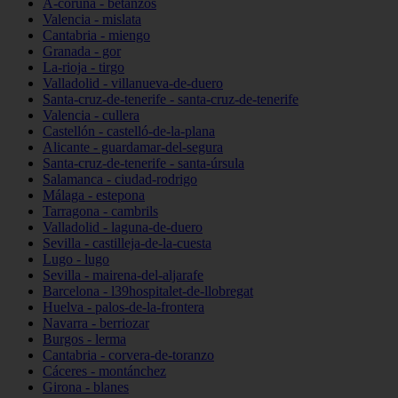
A-coruña - betanzos
Valencia - mislata
Cantabria - miengo
Granada - gor
La-rioja - tirgo
Valladolid - villanueva-de-duero
Santa-cruz-de-tenerife - santa-cruz-de-tenerife
Valencia - cullera
Castellón - castelló-de-la-plana
Alicante - guardamar-del-segura
Santa-cruz-de-tenerife - santa-úrsula
Salamanca - ciudad-rodrigo
Málaga - estepona
Tarragona - cambrils
Valladolid - laguna-de-duero
Sevilla - castilleja-de-la-cuesta
Lugo - lugo
Sevilla - mairena-del-aljarafe
Barcelona - l39hospitalet-de-llobregat
Huelva - palos-de-la-frontera
Navarra - berriozar
Burgos - lerma
Cantabria - corvera-de-toranzo
Cáceres - montánchez
Girona - blanes