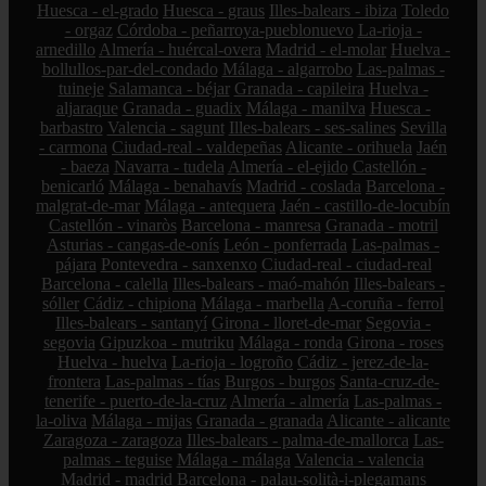
Huesca - el-grado
Huesca - graus
Illes-balears - ibiza
Toledo
- orgaz
Córdoba - peñarroya-pueblonuevo
La-rioja -
arnedillo
Almería - huércal-overa
Madrid - el-molar
Huelva -
bollullos-par-del-condado
Málaga - algarrobo
Las-palmas -
tuineje
Salamanca - béjar
Granada - capileira
Huelva -
aljaraque
Granada - guadix
Málaga - manilva
Huesca -
barbastro
Valencia - sagunt
Illes-balears - ses-salines
Sevilla
- carmona
Ciudad-real - valdepeñas
Alicante - orihuela
Jaén
- baeza
Navarra - tudela
Almería - el-ejido
Castellón -
benicarló
Málaga - benahavís
Madrid - coslada
Barcelona -
malgrat-de-mar
Málaga - antequera
Jaén - castillo-de-locubín
Castellón - vinaròs
Barcelona - manresa
Granada - motril
Asturias - cangas-de-onís
León - ponferrada
Las-palmas -
pájara
Pontevedra - sanxenxo
Ciudad-real - ciudad-real
Barcelona - calella
Illes-balears - maó-mahón
Illes-balears -
sóller
Cádiz - chipiona
Málaga - marbella
A-coruña - ferrol
Illes-balears - santanyí
Girona - lloret-de-mar
Segovia -
segovia
Gipuzkoa - mutriku
Málaga - ronda
Girona - roses
Huelva - huelva
La-rioja - logroño
Cádiz - jerez-de-la-
frontera
Las-palmas - tías
Burgos - burgos
Santa-cruz-de-
tenerife - puerto-de-la-cruz
Almería - almería
Las-palmas -
la-oliva
Málaga - mijas
Granada - granada
Alicante - alicante
Zaragoza - zaragoza
Illes-balears - palma-de-mallorca
Las-
palmas - teguise
Málaga - málaga
Valencia - valencia
Madrid - madrid
Barcelona - palau-solità-i-plegamans