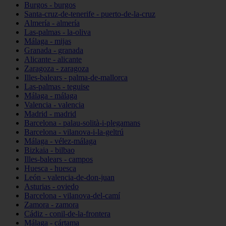
Burgos - burgos
Santa-cruz-de-tenerife - puerto-de-la-cruz
Almería - almería
Las-palmas - la-oliva
Málaga - mijas
Granada - granada
Alicante - alicante
Zaragoza - zaragoza
Illes-balears - palma-de-mallorca
Las-palmas - teguise
Málaga - málaga
Valencia - valencia
Madrid - madrid
Barcelona - palau-solità-i-plegamans
Barcelona - vilanova-i-la-geltrú
Málaga - vélez-málaga
Bizkaia - bilbao
Illes-balears - campos
Huesca - huesca
León - valencia-de-don-juan
Asturias - oviedo
Barcelona - vilanova-del-camí
Zamora - zamora
Cádiz - conil-de-la-frontera
Málaga - cártama