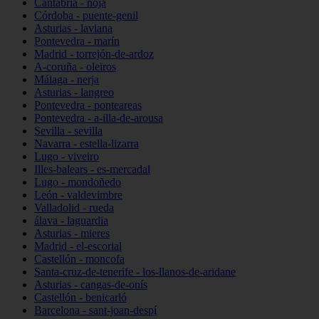
Cantabria - noja
Córdoba - puente-genil
Asturias - laviana
Pontevedra - marín
Madrid - torrejón-de-ardoz
A-coruña - oleiros
Málaga - nerja
Asturias - langreo
Pontevedra - ponteareas
Pontevedra - a-illa-de-arousa
Sevilla - sevilla
Navarra - estella-lizarra
Lugo - viveiro
Illes-balears - es-mercadal
Lugo - mondoñedo
León - valdevimbre
Valladolid - rueda
álava - laguardia
Asturias - mieres
Madrid - el-escorial
Castellón - moncofa
Santa-cruz-de-tenerife - los-llanos-de-aridane
Asturias - cangas-de-onís
Castellón - benicarló
Barcelona - sant-joan-despí