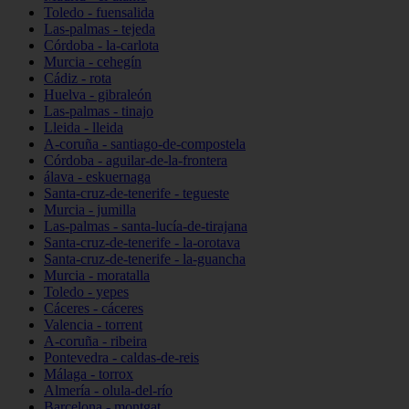
Toledo - fuensalida
Las-palmas - tejeda
Córdoba - la-carlota
Murcia - cehegín
Cádiz - rota
Huelva - gibraleón
Las-palmas - tinajo
Lleida - lleida
A-coruña - santiago-de-compostela
Córdoba - aguilar-de-la-frontera
álava - eskuernaga
Santa-cruz-de-tenerife - tegueste
Murcia - jumilla
Las-palmas - santa-lucía-de-tirajana
Santa-cruz-de-tenerife - la-orotava
Santa-cruz-de-tenerife - la-guancha
Murcia - moratalla
Toledo - yepes
Cáceres - cáceres
Valencia - torrent
A-coruña - ribeira
Pontevedra - caldas-de-reis
Málaga - torrox
Almería - olula-del-río
Barcelona - montgat