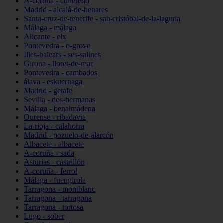
A-coruña - culleredo
Madrid - alcalá-de-henares
Santa-cruz-de-tenerife - san-cristóbal-de-la-laguna
Málaga - málaga
Alicante - elx
Pontevedra - o-grove
Illes-balears - ses-salines
Girona - lloret-de-mar
Pontevedra - cambados
álava - eskuernaga
Madrid - getafe
Sevilla - dos-hermanas
Málaga - benalmádena
Ourense - ribadavia
La-rioja - calahorra
Madrid - pozuelo-de-alarcón
Albacete - albacete
A-coruña - sada
Asturias - castrillón
A-coruña - ferrol
Málaga - fuengirola
Tarragona - montblanc
Tarragona - tarragona
Tarragona - tortosa
Lugo - sober