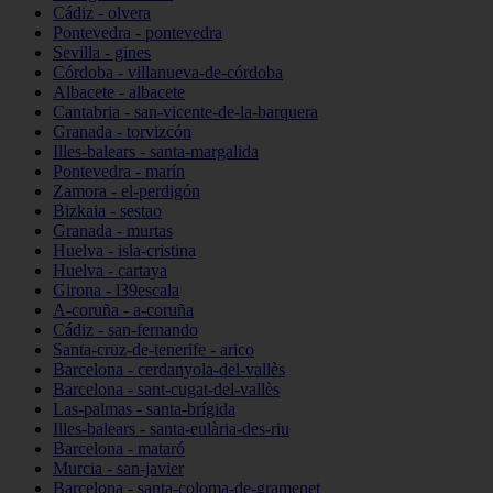
Cádiz - olvera
Pontevedra - pontevedra
Sevilla - gines
Córdoba - villanueva-de-córdoba
Albacete - albacete
Cantabria - san-vicente-de-la-barquera
Granada - torvizcón
Illes-balears - santa-margalida
Pontevedra - marín
Zamora - el-perdigón
Bizkaia - sestao
Granada - murtas
Huelva - isla-cristina
Huelva - cartaya
Girona - l39escala
A-coruña - a-coruña
Cádiz - san-fernando
Santa-cruz-de-tenerife - arico
Barcelona - cerdanyola-del-vallès
Barcelona - sant-cugat-del-vallès
Las-palmas - santa-brígida
Illes-balears - santa-eulària-des-riu
Barcelona - mataró
Murcia - san-javier
Barcelona - santa-coloma-de-gramenet