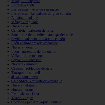
Málaga - fuengirola
Asturias - gijón
Las-palmas - vega-de-san-mateo
Las-palmas - las-palmas-de-gran-canaria
Badajoz - badajoz
Málaga - frigiliana
Huesca - jaca
Cantabria - cabezón-de-la-sal
Santa-cruz-de-tenerife - santiago-del-teide
Sevilla - valencina-de-la-concepción
León - san-andrés-del-rabanedo
Navarra - deierri
León - gusendos-de-los-oteros
Valladolid - mucientes
Segovia - fuentesoto
Navarra - lumbier
Cáceres - robledillo-de-gata
Tarragona - solivella
álava - samaniego
Ciudad-real - retuerta-del-bullaque
Huesca - el-grado
Huesca - graus
Illes-balears - ibiza
Toledo - orgaz
Córdoba - peñarroya-pueblonuevo