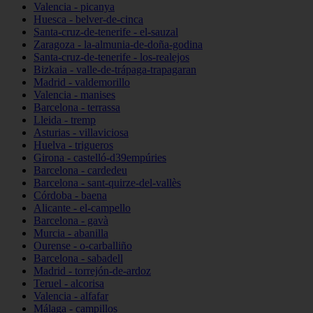
Valencia - picanya
Huesca - belver-de-cinca
Santa-cruz-de-tenerife - el-sauzal
Zaragoza - la-almunia-de-doña-godina
Santa-cruz-de-tenerife - los-realejos
Bizkaia - valle-de-trápaga-trapagaran
Madrid - valdemorillo
Valencia - manises
Barcelona - terrassa
Lleida - tremp
Asturias - villaviciosa
Huelva - trigueros
Girona - castelló-d39empúries
Barcelona - cardedeu
Barcelona - sant-quirze-del-vallès
Córdoba - baena
Alicante - el-campello
Barcelona - gavà
Murcia - abanilla
Ourense - o-carballiño
Barcelona - sabadell
Madrid - torrejón-de-ardoz
Teruel - alcorisa
Valencia - alfafar
Málaga - campillos