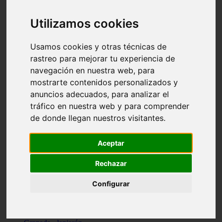
Santa-cruz-de-tenerife - los-llanos-de-aridane
Cantabria - suances
Utilizamos cookies
Sevilla - bormujos
Granada - monachil
Málaga - júzcar
Usamos cookies y otras técnicas de
Huesca - isábena
rastreo para mejorar tu experiencia de
Huesca - alquézar
navegación en nuestra web, para
Huesca - castejón-de-sos
Lleida - alt-àneu
mostrarte contenidos personalizados y
Sevilla - marinaleda
anuncios adecuados, para analizar el
Córdoba - almedinilla
tráfico en nuestra web y para comprender
Navarra - zangoza
Cantabria - arenas-de-iguña
de donde llegan nuestros visitantes.
Barcelona - la-pobla-de-lillet
Murcia - cartagena
Las-palmas - yaiza
Aceptar
Madrid - nuevo-baztán
Sevilla - arahal
Rechazar
Málaga - istán
Valladolid - fuensaldaña
Configurar
Sevilla - salteras
Huesca - biescas
Granada - pampaneira
La-rioja - ezcaray