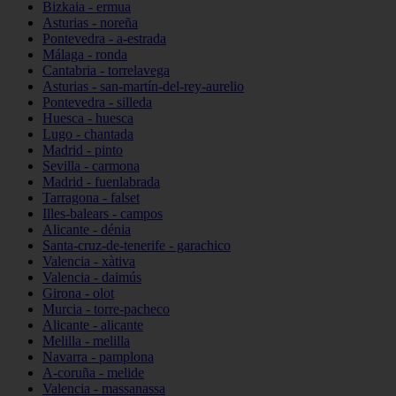
Bizkaia - ermua
Asturias - noreña
Pontevedra - a-estrada
Málaga - ronda
Cantabria - torrelavega
Asturias - san-martín-del-rey-aurelio
Pontevedra - silleda
Huesca - huesca
Lugo - chantada
Madrid - pinto
Sevilla - carmona
Madrid - fuenlabrada
Tarragona - falset
Illes-balears - campos
Alicante - dénia
Santa-cruz-de-tenerife - garachico
Valencia - xàtiva
Valencia - daimús
Girona - olot
Murcia - torre-pacheco
Alicante - alicante
Melilla - melilla
Navarra - pamplona
A-coruña - melide
Valencia - massanassa