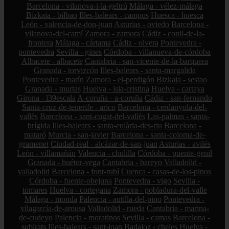
Barcelona - vilanova-i-la-geltrú
Málaga - vélez-málaga
Bizkaia - bilbao
Illes-balears - campos
Huesca - huesca
León - valencia-de-don-juan
Asturias - oviedo
Barcelona -
vilanova-del-camí
Zamora - zamora
Cádiz - conil-de-la-
frontera
Málaga - cártama
Cádiz - olvera
Pontevedra -
pontevedra
Sevilla - gines
Córdoba - villanueva-de-córdoba
Albacete - albacete
Cantabria - san-vicente-de-la-barquera
Granada - torvizcón
Illes-balears - santa-margalida
Pontevedra - marín
Zamora - el-perdigón
Bizkaia - sestao
Granada - murtas
Huelva - isla-cristina
Huelva - cartaya
Girona - l39escala
A-coruña - a-coruña
Cádiz - san-fernando
Santa-cruz-de-tenerife - arico
Barcelona - cerdanyola-del-
vallès
Barcelona - sant-cugat-del-vallès
Las-palmas - santa-
brígida
Illes-balears - santa-eulària-des-riu
Barcelona -
mataró
Murcia - san-javier
Barcelona - santa-coloma-de-
gramenet
Ciudad-real - alcázar-de-san-juan
Asturias - avilés
León - villamañán
Valencia - chulilla
Córdoba - puente-genil
Granada - huétor-vega
Cantabria - bareyo
Valladolid -
valladolid
Barcelona - font-rubí
Cuenca - casas-de-los-pinos
Córdoba - fuente-obejuna
Pontevedra - vigo
Sevilla -
tomares
Huelva - cortegana
Zamora - pobladura-del-valle
Málaga - monda
Palencia - autilla-del-pino
Pontevedra -
vilagarcía-de-arousa
Valladolid - rueda
Cantabria - marina-
de-cudeyo
Palencia - moratinos
Sevilla - camas
Barcelona -
subirats
Illes-balears - sant-joan
Badajoz - cheles
Huelva -