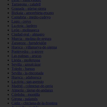
Tarragona - calafell
Granada - güejar-sierra
Bizkaia - amorebieta-etxano
Cantabria - medio-cudeyo
Lugo - cervo
La-rioja - lardero
León - molinaseca
Ciudad-real - almagro
Murcia - molina-de-segura
Zaragoza - fuendejalón
Huesca - villanueva-de-sigena
Pontevedra - o-grove
Las-palmas - arucas
Lleida - mollerussa
Sevilla - aznalcázar
Toledo - bargas
Sevilla - la-rinconada
Huesca - adahuesca
La-rioja - san-asensio
Madrid - colmenar-de-oreja
Almería - láujar-de-andarax
Córdoba - montilla
Girona - palamós
Cádiz - chiclana-de-la-frontera