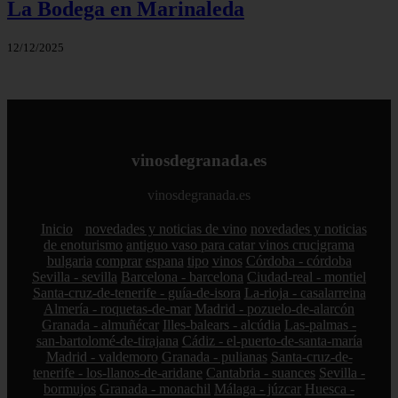
La Bodega en Marinaleda
12/12/2025
vinosdegranada.es
vinosdegranada.es
Inicio
novedades y noticias de vino
novedades y noticias
de enoturismo
antiguo vaso para catar vinos crucigrama
bulgaria
comprar
espana
tipo
vinos
Córdoba - córdoba
Sevilla - sevilla
Barcelona - barcelona
Ciudad-real - montiel
Santa-cruz-de-tenerife - guía-de-isora
La-rioja - casalarreina
Almería - roquetas-de-mar
Madrid - pozuelo-de-alarcón
Granada - almuñécar
Illes-balears - alcúdia
Las-palmas -
san-bartolomé-de-tirajana
Cádiz - el-puerto-de-santa-maría
Madrid - valdemoro
Granada - pulianas
Santa-cruz-de-
tenerife - los-llanos-de-aridane
Cantabria - suances
Sevilla -
bormujos
Granada - monachil
Málaga - júzcar
Huesca -