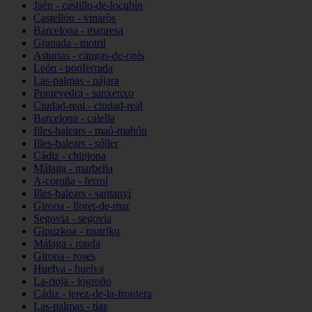
Jaén - castillo-de-locubín
Castellón - vinaròs
Barcelona - manresa
Granada - motril
Asturias - cangas-de-onís
León - ponferrada
Las-palmas - pájara
Pontevedra - sanxenxo
Ciudad-real - ciudad-real
Barcelona - calella
Illes-balears - maó-mahón
Illes-balears - sóller
Cádiz - chipiona
Málaga - marbella
A-coruña - ferrol
Illes-balears - santanyí
Girona - lloret-de-mar
Segovia - segovia
Gipuzkoa - mutriku
Málaga - ronda
Girona - roses
Huelva - huelva
La-rioja - logroño
Cádiz - jerez-de-la-frontera
Las-palmas - tías