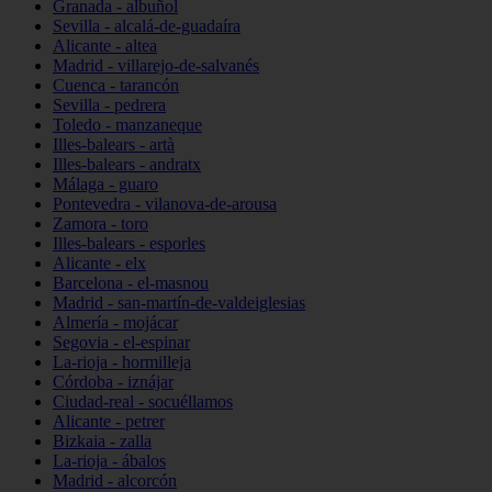
Granada - albuñol
Sevilla - alcalá-de-guadaíra
Alicante - altea
Madrid - villarejo-de-salvanés
Cuenca - tarancón
Sevilla - pedrera
Toledo - manzaneque
Illes-balears - artà
Illes-balears - andratx
Málaga - guaro
Pontevedra - vilanova-de-arousa
Zamora - toro
Illes-balears - esporles
Alicante - elx
Barcelona - el-masnou
Madrid - san-martín-de-valdeiglesias
Almería - mojácar
Segovia - el-espinar
La-rioja - hormilleja
Córdoba - iznájar
Ciudad-real - socuéllamos
Alicante - petrer
Bizkaia - zalla
La-rioja - ábalos
Madrid - alcorcón