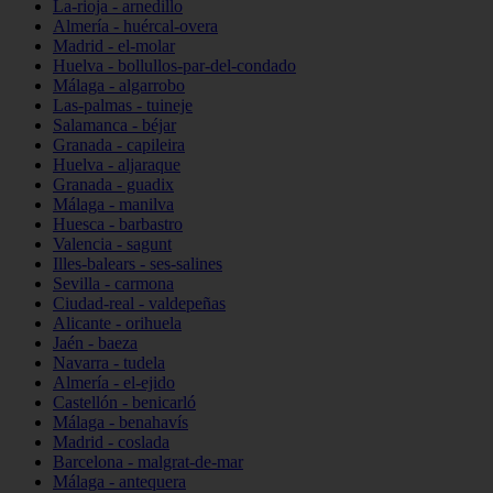
La-rioja - arnedillo
Almería - huércal-overa
Madrid - el-molar
Huelva - bollullos-par-del-condado
Málaga - algarrobo
Las-palmas - tuineje
Salamanca - béjar
Granada - capileira
Huelva - aljaraque
Granada - guadix
Málaga - manilva
Huesca - barbastro
Valencia - sagunt
Illes-balears - ses-salines
Sevilla - carmona
Ciudad-real - valdepeñas
Alicante - orihuela
Jaén - baeza
Navarra - tudela
Almería - el-ejido
Castellón - benicarló
Málaga - benahavís
Madrid - coslada
Barcelona - malgrat-de-mar
Málaga - antequera