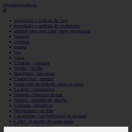
vinosdegranada.es
☰
novedades y noticias de vino
novedades y noticias de enoturismo
antiguo vaso para catar vinos crucigrama
bulgaria
comprar
espana
tipo
vinos
Córdoba - córdoba
Sevilla - sevilla
Barcelona - barcelona
Ciudad-real - montiel
Santa-cruz-de-tenerife - guía-de-isora
La-rioja - casalarreina
Almería - roquetas-de-mar
Madrid - pozuelo-de-alarcón
Granada - almuñécar
Illes-balears - alcúdia
Las-palmas - san-bartolomé-de-tirajana
Cádiz - el-puerto-de-santa-maría
Madrid - valdemoro
Granada - pulianas