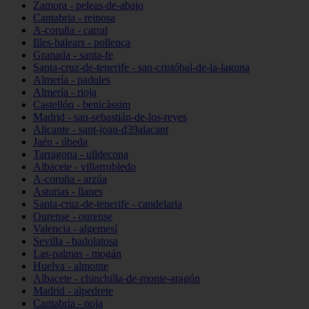
Zamora - peleas-de-abajo
Cantabria - reinosa
A-coruña - carral
Illes-balears - pollença
Granada - santa-fe
Santa-cruz-de-tenerife - san-cristóbal-de-la-laguna
Almería - padules
Almería - rioja
Castellón - benicàssim
Madrid - san-sebastián-de-los-reyes
Alicante - sant-joan-d39alacant
Jaén - úbeda
Tarragona - ulldecona
Albacete - villarrobledo
A-coruña - arzúa
Asturias - llanes
Santa-cruz-de-tenerife - candelaria
Ourense - ourense
Valencia - algemesí
Sevilla - badolatosa
Las-palmas - mogán
Huelva - almonte
Albacete - chinchilla-de-monte-aragón
Madrid - alpedrete
Cantabria - noja