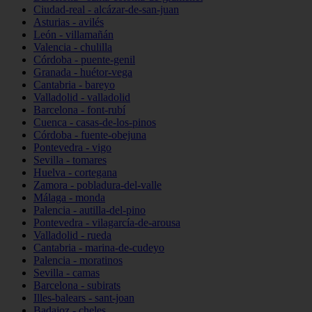
Ciudad-real - alcázar-de-san-juan
Asturias - avilés
León - villamañán
Valencia - chulilla
Córdoba - puente-genil
Granada - huétor-vega
Cantabria - bareyo
Valladolid - valladolid
Barcelona - font-rubí
Cuenca - casas-de-los-pinos
Córdoba - fuente-obejuna
Pontevedra - vigo
Sevilla - tomares
Huelva - cortegana
Zamora - pobladura-del-valle
Málaga - monda
Palencia - autilla-del-pino
Pontevedra - vilagarcía-de-arousa
Valladolid - rueda
Cantabria - marina-de-cudeyo
Palencia - moratinos
Sevilla - camas
Barcelona - subirats
Illes-balears - sant-joan
Badajoz - cheles