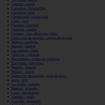
Asturias - navia
Gipuzkoa - hondarribia
Gipuzkoa - irun
Ciudad-real - ciudad-real
Lugo - lugo
Ourense - ourense
Valencia - gandia
Ourense - san-cibrao-das-viñas
Santa-cruz-de-tenerife - puerto-de-la-cruz
Málaga - marbella
Madrid - madrid
Las-palmas - telde
Valencia - valencia
Illes-balears - palma-de-mallorca
Barcelona - barcelona
Madrid - leganés
Málaga - torrox
Santa-cruz-de-tenerife - guía-de-isora
álava - leza
A-coruña - carballo
Madrid - el-boalo
Lugo - monterroso
Asturias - avilés
Granada - monachil