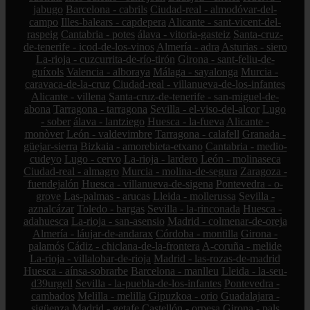
jabugo
Barcelona - cabrils
Ciudad-real - almodóvar-del-
campo
Illes-balears - capdepera
Alicante - sant-vicent-del-
raspeig
Cantabria - potes
álava - vitoria-gasteiz
Santa-cruz-
de-tenerife - icod-de-los-vinos
Almería - adra
Asturias - siero
La-rioja - cuzcurrita-de-río-tirón
Girona - sant-feliu-de-
guíxols
Valencia - alboraya
Málaga - sayalonga
Murcia -
caravaca-de-la-cruz
Ciudad-real - villanueva-de-los-infantes
Alicante - villena
Santa-cruz-de-tenerife - san-miguel-de-
abona
Tarragona - tarragona
Sevilla - el-viso-del-alcor
Lugo
- sober
álava - lantziego
Huesca - la-fueva
Alicante -
monòver
León - valdevimbre
Tarragona - calafell
Granada -
güejar-sierra
Bizkaia - amorebieta-etxano
Cantabria - medio-
cudeyo
Lugo - cervo
La-rioja - lardero
León - molinaseca
Ciudad-real - almagro
Murcia - molina-de-segura
Zaragoza -
fuendejalón
Huesca - villanueva-de-sigena
Pontevedra - o-
grove
Las-palmas - arucas
Lleida - mollerussa
Sevilla -
aznalcázar
Toledo - bargas
Sevilla - la-rinconada
Huesca -
adahuesca
La-rioja - san-asensio
Madrid - colmenar-de-oreja
Almería - láujar-de-andarax
Córdoba - montilla
Girona -
palamós
Cádiz - chiclana-de-la-frontera
A-coruña - melide
La-rioja - villalobar-de-rioja
Madrid - las-rozas-de-madrid
Huesca - aínsa-sobrarbe
Barcelona - manlleu
Lleida - la-seu-
d39urgell
Sevilla - la-puebla-de-los-infantes
Pontevedra -
cambados
Melilla - melilla
Gipuzkoa - orio
Guadalajara -
sigüenza
Madrid - getafe
Castellón - orpesa
Girona - pals