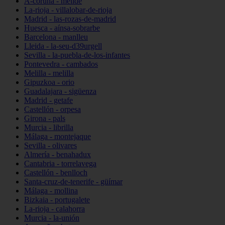
A-coruña - melide
La-rioja - villalobar-de-rioja
Madrid - las-rozas-de-madrid
Huesca - aínsa-sobrarbe
Barcelona - manlleu
Lleida - la-seu-d39urgell
Sevilla - la-puebla-de-los-infantes
Pontevedra - cambados
Melilla - melilla
Gipuzkoa - orio
Guadalajara - sigüenza
Madrid - getafe
Castellón - orpesa
Girona - pals
Murcia - librilla
Málaga - montejaque
Sevilla - olivares
Almería - benahadux
Cantabria - torrelavega
Castellón - benlloch
Santa-cruz-de-tenerife - güímar
Málaga - mollina
Bizkaia - portugalete
La-rioja - calahorra
Murcia - la-unión