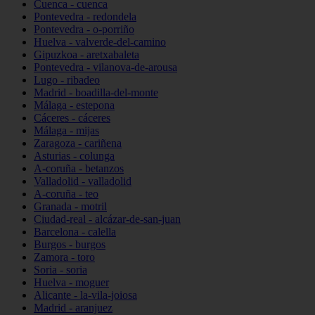
Cuenca - cuenca
Pontevedra - redondela
Pontevedra - o-porriño
Huelva - valverde-del-camino
Gipuzkoa - aretxabaleta
Pontevedra - vilanova-de-arousa
Lugo - ribadeo
Madrid - boadilla-del-monte
Málaga - estepona
Cáceres - cáceres
Málaga - mijas
Zaragoza - cariñena
Asturias - colunga
A-coruña - betanzos
Valladolid - valladolid
A-coruña - teo
Granada - motril
Ciudad-real - alcázar-de-san-juan
Barcelona - calella
Burgos - burgos
Zamora - toro
Soria - soria
Huelva - moguer
Alicante - la-vila-joiosa
Madrid - aranjuez