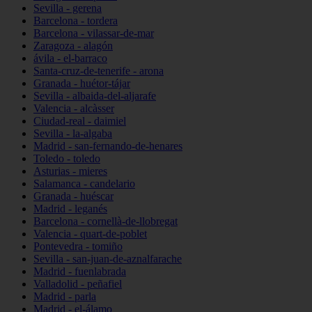
Sevilla - gerena
Barcelona - tordera
Barcelona - vilassar-de-mar
Zaragoza - alagón
ávila - el-barraco
Santa-cruz-de-tenerife - arona
Granada - huétor-tájar
Sevilla - albaida-del-aljarafe
Valencia - alcàsser
Ciudad-real - daimiel
Sevilla - la-algaba
Madrid - san-fernando-de-henares
Toledo - toledo
Asturias - mieres
Salamanca - candelario
Granada - huéscar
Madrid - leganés
Barcelona - cornellà-de-llobregat
Valencia - quart-de-poblet
Pontevedra - tomiño
Sevilla - san-juan-de-aznalfarache
Madrid - fuenlabrada
Valladolid - peñafiel
Madrid - parla
Madrid - el-álamo