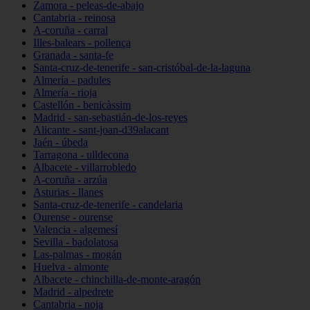
Zamora - peleas-de-abajo
Cantabria - reinosa
A-coruña - carral
Illes-balears - pollença
Granada - santa-fe
Santa-cruz-de-tenerife - san-cristóbal-de-la-laguna
Almería - padules
Almería - rioja
Castellón - benicàssim
Madrid - san-sebastián-de-los-reyes
Alicante - sant-joan-d39alacant
Jaén - úbeda
Tarragona - ulldecona
Albacete - villarrobledo
A-coruña - arzúa
Asturias - llanes
Santa-cruz-de-tenerife - candelaria
Ourense - ourense
Valencia - algemesí
Sevilla - badolatosa
Las-palmas - mogán
Huelva - almonte
Albacete - chinchilla-de-monte-aragón
Madrid - alpedrete
Cantabria - noja