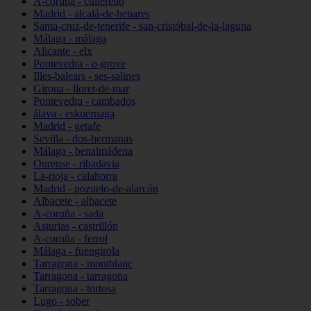
A-coruña - culleredo
Madrid - alcalá-de-henares
Santa-cruz-de-tenerife - san-cristóbal-de-la-laguna
Málaga - málaga
Alicante - elx
Pontevedra - o-grove
Illes-balears - ses-salines
Girona - lloret-de-mar
Pontevedra - cambados
álava - eskuernaga
Madrid - getafe
Sevilla - dos-hermanas
Málaga - benalmádena
Ourense - ribadavia
La-rioja - calahorra
Madrid - pozuelo-de-alarcón
Albacete - albacete
A-coruña - sada
Asturias - castrillón
A-coruña - ferrol
Málaga - fuengirola
Tarragona - montblanc
Tarragona - tarragona
Tarragona - tortosa
Lugo - sober