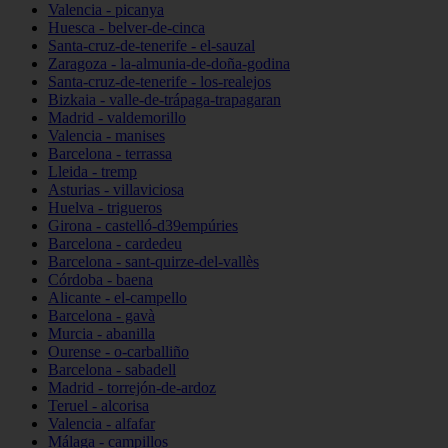
Valencia - picanya
Huesca - belver-de-cinca
Santa-cruz-de-tenerife - el-sauzal
Zaragoza - la-almunia-de-doña-godina
Santa-cruz-de-tenerife - los-realejos
Bizkaia - valle-de-trápaga-trapagaran
Madrid - valdemorillo
Valencia - manises
Barcelona - terrassa
Lleida - tremp
Asturias - villaviciosa
Huelva - trigueros
Girona - castelló-d39empúries
Barcelona - cardedeu
Barcelona - sant-quirze-del-vallès
Córdoba - baena
Alicante - el-campello
Barcelona - gavà
Murcia - abanilla
Ourense - o-carballiño
Barcelona - sabadell
Madrid - torrejón-de-ardoz
Teruel - alcorisa
Valencia - alfafar
Málaga - campillos