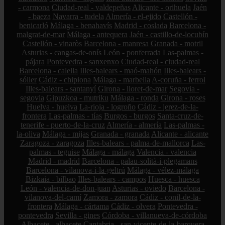
- carmona
Ciudad-real - valdepeñas
Alicante - orihuela
Jaén
- baeza
Navarra - tudela
Almería - el-ejido
Castellón -
benicarló
Málaga - benahavís
Madrid - coslada
Barcelona -
malgrat-de-mar
Málaga - antequera
Jaén - castillo-de-locubín
Castellón - vinaròs
Barcelona - manresa
Granada - motril
Asturias - cangas-de-onís
León - ponferrada
Las-palmas -
pájara
Pontevedra - sanxenxo
Ciudad-real - ciudad-real
Barcelona - calella
Illes-balears - maó-mahón
Illes-balears -
sóller
Cádiz - chipiona
Málaga - marbella
A-coruña - ferrol
Illes-balears - santanyí
Girona - lloret-de-mar
Segovia -
segovia
Gipuzkoa - mutriku
Málaga - ronda
Girona - roses
Huelva - huelva
La-rioja - logroño
Cádiz - jerez-de-la-
frontera
Las-palmas - tías
Burgos - burgos
Santa-cruz-de-
tenerife - puerto-de-la-cruz
Almería - almería
Las-palmas -
la-oliva
Málaga - mijas
Granada - granada
Alicante - alicante
Zaragoza - zaragoza
Illes-balears - palma-de-mallorca
Las-
palmas - teguise
Málaga - málaga
Valencia - valencia
Madrid - madrid
Barcelona - palau-solità-i-plegamans
Barcelona - vilanova-i-la-geltrú
Málaga - vélez-málaga
Bizkaia - bilbao
Illes-balears - campos
Huesca - huesca
León - valencia-de-don-juan
Asturias - oviedo
Barcelona -
vilanova-del-camí
Zamora - zamora
Cádiz - conil-de-la-
frontera
Málaga - cártama
Cádiz - olvera
Pontevedra -
pontevedra
Sevilla - gines
Córdoba - villanueva-de-córdoba
Albacete - albacete
Cantabria - san-vicente-de-la-barquera