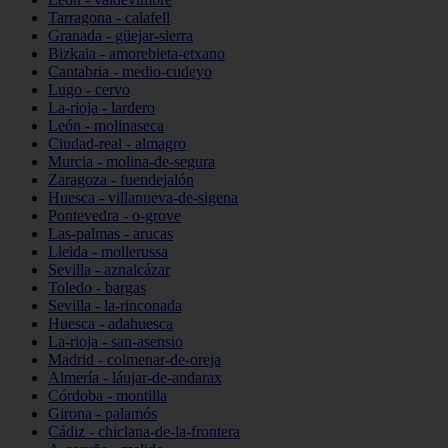
Tarragona - calafell
Granada - güejar-sierra
Bizkaia - amorebieta-etxano
Cantabria - medio-cudeyo
Lugo - cervo
La-rioja - lardero
León - molinaseca
Ciudad-real - almagro
Murcia - molina-de-segura
Zaragoza - fuendejalón
Huesca - villanueva-de-sigena
Pontevedra - o-grove
Las-palmas - arucas
Lleida - mollerussa
Sevilla - aznalcázar
Toledo - bargas
Sevilla - la-rinconada
Huesca - adahuesca
La-rioja - san-asensio
Madrid - colmenar-de-oreja
Almería - láujar-de-andarax
Córdoba - montilla
Girona - palamós
Cádiz - chiclana-de-la-frontera