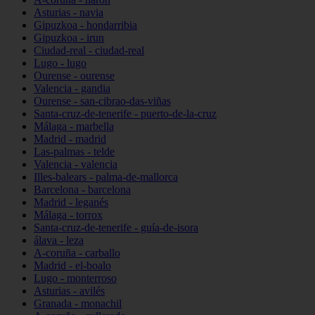
Asturias - navia
Gipuzkoa - hondarribia
Gipuzkoa - irun
Ciudad-real - ciudad-real
Lugo - lugo
Ourense - ourense
Valencia - gandia
Ourense - san-cibrao-das-viñas
Santa-cruz-de-tenerife - puerto-de-la-cruz
Málaga - marbella
Madrid - madrid
Las-palmas - telde
Valencia - valencia
Illes-balears - palma-de-mallorca
Barcelona - barcelona
Madrid - leganés
Málaga - torrox
Santa-cruz-de-tenerife - guía-de-isora
álava - leza
A-coruña - carballo
Madrid - el-boalo
Lugo - monterroso
Asturias - avilés
Granada - monachil