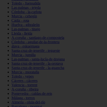
Toledo - fuensalida
Las-palmas - tejeda
Córdoba - la-carlota
Murcia - cehegín
Cádiz - rota
Huelva - gibraleón
Las-palmas - tinajo
Lleida - lleida
A-coruña - santiago-de-compostela
Córdoba - aguilar-de-la-frontera
álava - eskuernaga
Santa-cruz-de-tenerife - tegueste
Murcia - jumilla
Las-palmas - santa-lucía-de-tirajana
Santa-cruz-de-tenerife - la-orotava
Santa-cruz-de-tenerife - la-guancha
Murcia - moratalla
Toledo - yepes
Cáceres - cáceres
Valencia - torrent
A-coruña - ribeira
Pontevedra - caldas-de-reis
Málaga - torrox
Almería - olula-del-río
Barcelona - montgat