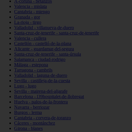
A-coruña - betanzos
Valencia - mislata
Cantabria - miengo
Granada - gor
La-rioja - tirgo
Valladolid - villanueva-de-duero
Santa-cruz-de-tenerife - santa-cruz-de-tenerife
Valencia - cullera
Castellón - castelló-de-la-plana
Alicante - guardamar-del-segura
Santa-cruz-de-tenerife - santa-úrsula
Salamanca - ciudad-rodrigo
Málaga - estepona
Tarragona - cambrils
Valladolid - laguna-de-duero
Sevilla - castilleja-de-la-cuesta
Lugo - lugo
Sevilla - mairena-del-aljarafe
Barcelona - l39hospitalet-de-llobregat
Huelva - palos-de-la-frontera
Navarra - berriozar
Burgos - lerma
Cantabria - corvera-de-toranzo
Cáceres - montánchez
Girona - blanes