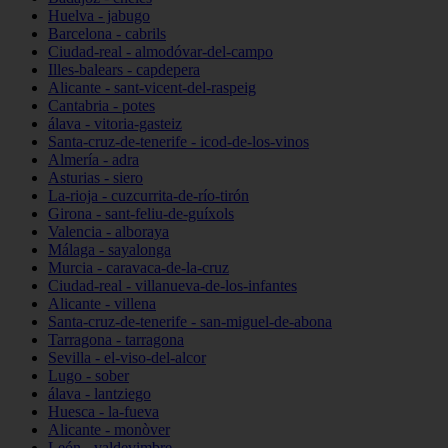
Huelva - jabugo
Barcelona - cabrils
Ciudad-real - almodóvar-del-campo
Illes-balears - capdepera
Alicante - sant-vicent-del-raspeig
Cantabria - potes
álava - vitoria-gasteiz
Santa-cruz-de-tenerife - icod-de-los-vinos
Almería - adra
Asturias - siero
La-rioja - cuzcurrita-de-río-tirón
Girona - sant-feliu-de-guíxols
Valencia - alboraya
Málaga - sayalonga
Murcia - caravaca-de-la-cruz
Ciudad-real - villanueva-de-los-infantes
Alicante - villena
Santa-cruz-de-tenerife - san-miguel-de-abona
Tarragona - tarragona
Sevilla - el-viso-del-alcor
Lugo - sober
álava - lantziego
Huesca - la-fueva
Alicante - monòver
León - valdevimbre