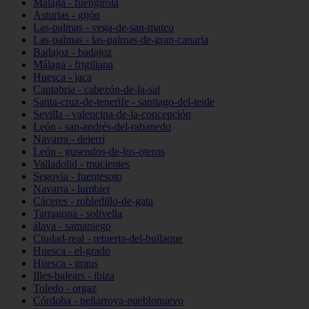
Málaga - fuengirola
Asturias - gijón
Las-palmas - vega-de-san-mateo
Las-palmas - las-palmas-de-gran-canaria
Badajoz - badajoz
Málaga - frigiliana
Huesca - jaca
Cantabria - cabezón-de-la-sal
Santa-cruz-de-tenerife - santiago-del-teide
Sevilla - valencina-de-la-concepción
León - san-andrés-del-rabanedo
Navarra - deierri
León - gusendos-de-los-oteros
Valladolid - mucientes
Segovia - fuentesoto
Navarra - lumbier
Cáceres - robledillo-de-gata
Tarragona - solivella
álava - samaniego
Ciudad-real - retuerta-del-bullaque
Huesca - el-grado
Huesca - graus
Illes-balears - ibiza
Toledo - orgaz
Córdoba - peñarroya-pueblonuevo