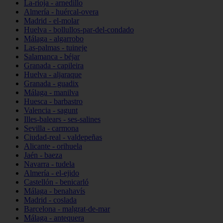
La-rioja - arnedillo
Almería - huércal-overa
Madrid - el-molar
Huelva - bollullos-par-del-condado
Málaga - algarrobo
Las-palmas - tuineje
Salamanca - béjar
Granada - capileira
Huelva - aljaraque
Granada - guadix
Málaga - manilva
Huesca - barbastro
Valencia - sagunt
Illes-balears - ses-salines
Sevilla - carmona
Ciudad-real - valdepeñas
Alicante - orihuela
Jaén - baeza
Navarra - tudela
Almería - el-ejido
Castellón - benicarló
Málaga - benahavís
Madrid - coslada
Barcelona - malgrat-de-mar
Málaga - antequera