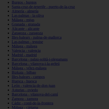
Burgos - burgos
Santa-cruz-de-tenerife - puerto-de-la-cruz
Almería - almería
Las-palmas - la-oliva
Málaga - mijas
Granada - granada
Alicante - alicante
Zaragoza - zaragoza
Illes-balears - palma-de-mallorca
Las-palmas - teguise
Málaga - málaga
Valencia - valencia
Madrid - madrid
Barcelona - palau-solità-i-plegamans
Barcelona - vilanova-i-la-geltrú
Málaga - vélez-málaga
Bizkaia - bilbao
Illes-balears - campos
Huesca - huesca
León - valencia-de-don-juan
Asturias - oviedo
Barcelona - vilanova-del-camí
Zamora - zamora
Cádiz - conil-de-la-frontera
Málaga - cártama