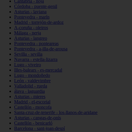
Cantabria - noja
Córdoba - puente-genil
Asturias - laviana
Pontevedra - marín
Madrid - torrejón-de-ardoz
A-coruña - oleiros
Málaga - nerja
Asturias - langreo
Pontevedra - ponteareas
Pontevedra - a-illa-de-arousa
Sevilla - sevilla
Navarra - estella-lizarra
Lugo - viveiro
Illes-balears - es-mercadal
Lugo - mondoñedo
León - valdevimbre
Valladolid - rueda
álava - laguardia
Asturias - mieres
Madrid - el-escorial
Castellón - moncofa
Santa-cruz-de-tenerife - los-llanos-de-aridane
Asturias - cangas-de-onís
Castellón - benicarló
Barcelona - sant-joan-despí