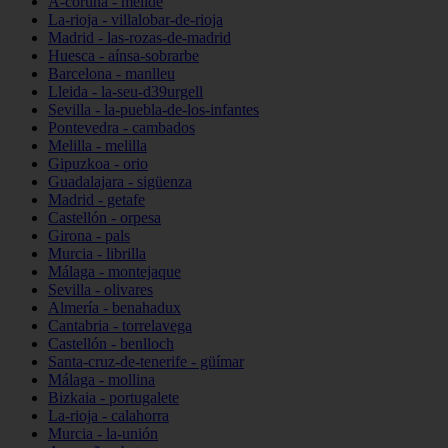
A-coruña - melide
La-rioja - villalobar-de-rioja
Madrid - las-rozas-de-madrid
Huesca - aínsa-sobrarbe
Barcelona - manlleu
Lleida - la-seu-d39urgell
Sevilla - la-puebla-de-los-infantes
Pontevedra - cambados
Melilla - melilla
Gipuzkoa - orio
Guadalajara - sigüenza
Madrid - getafe
Castellón - orpesa
Girona - pals
Murcia - librilla
Málaga - montejaque
Sevilla - olivares
Almería - benahadux
Cantabria - torrelavega
Castellón - benlloch
Santa-cruz-de-tenerife - güímar
Málaga - mollina
Bizkaia - portugalete
La-rioja - calahorra
Murcia - la-unión