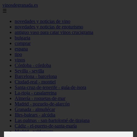
vinosdegranada.es
☰
novedades y noticias de vino
novedades y noticias de enoturismo
antiguo vaso para catar vinos crucigrama
bulgaria
comprar
espana
tipo
vinos
Córdoba - córdoba
Sevilla - sevilla
Barcelona - barcelona
Ciudad-real - montiel
Santa-cruz-de-tenerife - guía-de-isora
La-rioja - casalarreina
Almería - roquetas-de-mar
Madrid - pozuelo-de-alarcón
Granada - almuñécar
Illes-balears - alcúdia
Las-palmas - san-bartolomé-de-tirajana
Cádiz - el-puerto-de-santa-maría
Madrid - valdemoro
Granada - pulianas