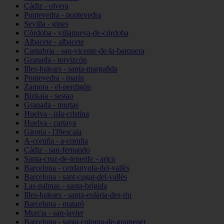
Cádiz - olvera
Pontevedra - pontevedra
Sevilla - gines
Córdoba - villanueva-de-córdoba
Albacete - albacete
Cantabria - san-vicente-de-la-barquera
Granada - torvizcón
Illes-balears - santa-margalida
Pontevedra - marín
Zamora - el-perdigón
Bizkaia - sestao
Granada - murtas
Huelva - isla-cristina
Huelva - cartaya
Girona - l39escala
A-coruña - a-coruña
Cádiz - san-fernando
Santa-cruz-de-tenerife - arico
Barcelona - cerdanyola-del-vallès
Barcelona - sant-cugat-del-vallès
Las-palmas - santa-brígida
Illes-balears - santa-eulària-des-riu
Barcelona - mataró
Murcia - san-javier
Barcelona - santa-coloma-de-gramenet