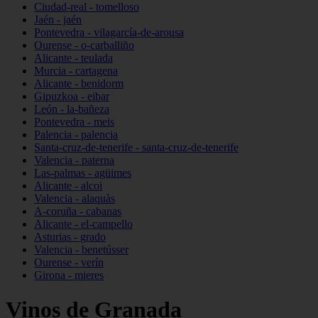
Ciudad-real - tomelloso
Jaén - jaén
Pontevedra - vilagarcía-de-arousa
Ourense - o-carballiño
Alicante - teulada
Murcia - cartagena
Alicante - benidorm
Gipuzkoa - eibar
León - la-bañeza
Pontevedra - meis
Palencia - palencia
Santa-cruz-de-tenerife - santa-cruz-de-tenerife
Valencia - paterna
Las-palmas - agüimes
Alicante - alcoi
Valencia - alaquàs
A-coruña - cabanas
Alicante - el-campello
Asturias - grado
Valencia - benetússer
Ourense - verín
Girona - mieres
Vinos de Granada