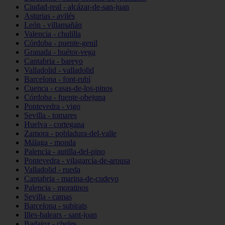
Ciudad-real - alcázar-de-san-juan
Asturias - avilés
León - villamañán
Valencia - chulilla
Córdoba - puente-genil
Granada - huétor-vega
Cantabria - bareyo
Valladolid - valladolid
Barcelona - font-rubí
Cuenca - casas-de-los-pinos
Córdoba - fuente-obejuna
Pontevedra - vigo
Sevilla - tomares
Huelva - cortegana
Zamora - pobladura-del-valle
Málaga - monda
Palencia - autilla-del-pino
Pontevedra - vilagarcía-de-arousa
Valladolid - rueda
Cantabria - marina-de-cudeyo
Palencia - moratinos
Sevilla - camas
Barcelona - subirats
Illes-balears - sant-joan
Badajoz - cheles