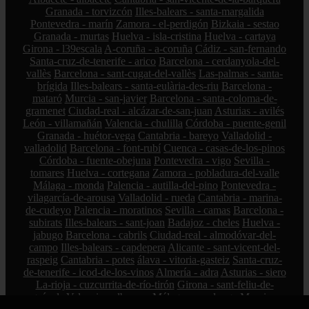
Granada - torvizcón
Illes-balears - santa-margalida
Pontevedra - marín
Zamora - el-perdigón
Bizkaia - sestao
Granada - murtas
Huelva - isla-cristina
Huelva - cartaya
Girona - l39escala
A-coruña - a-coruña
Cádiz - san-fernando
Santa-cruz-de-tenerife - arico
Barcelona - cerdanyola-del-
vallès
Barcelona - sant-cugat-del-vallès
Las-palmas - santa-
brígida
Illes-balears - santa-eulària-des-riu
Barcelona -
mataró
Murcia - san-javier
Barcelona - santa-coloma-de-
gramenet
Ciudad-real - alcázar-de-san-juan
Asturias - avilés
León - villamañán
Valencia - chulilla
Córdoba - puente-genil
Granada - huétor-vega
Cantabria - bareyo
Valladolid -
valladolid
Barcelona - font-rubí
Cuenca - casas-de-los-pinos
Córdoba - fuente-obejuna
Pontevedra - vigo
Sevilla -
tomares
Huelva - cortegana
Zamora - pobladura-del-valle
Málaga - monda
Palencia - autilla-del-pino
Pontevedra -
vilagarcía-de-arousa
Valladolid - rueda
Cantabria - marina-
de-cudeyo
Palencia - moratinos
Sevilla - camas
Barcelona -
subirats
Illes-balears - sant-joan
Badajoz - cheles
Huelva -
jabugo
Barcelona - cabrils
Ciudad-real - almodóvar-del-
campo
Illes-balears - capdepera
Alicante - sant-vicent-del-
raspeig
Cantabria - potes
álava - vitoria-gasteiz
Santa-cruz-
de-tenerife - icod-de-los-vinos
Almería - adra
Asturias - siero
La-rioja - cuzcurrita-de-río-tirón
Girona - sant-feliu-de-
guíxols
Valencia - alboraya
Málaga - sayalonga
Murcia -