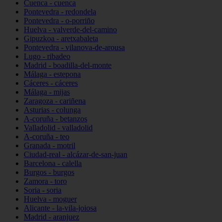
Cuenca - cuenca
Pontevedra - redondela
Pontevedra - o-porriño
Huelva - valverde-del-camino
Gipuzkoa - aretxabaleta
Pontevedra - vilanova-de-arousa
Lugo - ribadeo
Madrid - boadilla-del-monte
Málaga - estepona
Cáceres - cáceres
Málaga - mijas
Zaragoza - cariñena
Asturias - colunga
A-coruña - betanzos
Valladolid - valladolid
A-coruña - teo
Granada - motril
Ciudad-real - alcázar-de-san-juan
Barcelona - calella
Burgos - burgos
Zamora - toro
Soria - soria
Huelva - moguer
Alicante - la-vila-joiosa
Madrid - aranjuez