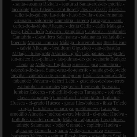
- santa-susanna
Bizkaia - santurtzi
Santa-cruz-de-tenerife -
tacoronte
Illes-balears - sant-llorenç-des-cardassar
Huesca -
sallent-de-gállego
La-rioja - haro
Sevilla - dos-hermanas
Granada - salobreña
Cantabria - laredo
Tarragona - sant-
carles-de-la-ràpita
Alicante - dénia
Cádiz - cádiz
Málaga -
nerja
León - león
Navarra - pamplona
Cantabria - santander
Cantabria - el-astillero
Salamanca - salamanca
Valladolid -
boecillo
Murcia - murcia
Málaga - torremolinos
Illes-balears
- calvià
Alicante - benidorm
Gipuzkoa - san-sebastián
Málaga - fuengirola
Asturias - gijón
Las-palmas - vega-de-
san-mateo
Las-palmas - las-palmas-de-gran-canaria
Badajoz
- badajoz
Málaga - frigiliana
Huesca - jaca
Cantabria -
cabezón-de-la-sal
Santa-cruz-de-tenerife - santiago-del-teide
Sevilla - valencina-de-la-concepción
León - san-andrés-del-
rabanedo
Navarra - deierri
León - gusendos-de-los-oteros
Valladolid - mucientes
Segovia - fuentesoto
Navarra -
lumbier
Cáceres - robledillo-de-gata
Tarragona - solivella
álava - samaniego
Ciudad-real - retuerta-del-bullaque
Huesca - el-grado
Huesca - graus
Illes-balears - ibiza
Toledo
- orgaz
Córdoba - peñarroya-pueblonuevo
La-rioja -
arnedillo
Almería - huércal-overa
Madrid - el-molar
Huelva -
bollullos-par-del-condado
Málaga - algarrobo
Las-palmas -
tuineje
Salamanca - béjar
Granada - capileira
Huelva -
aljaraque
Granada - guadix
Málaga - manilva
Huesca -
barbastro
Valencia - sagunt
Illes-balears - ses-salines
Sevilla