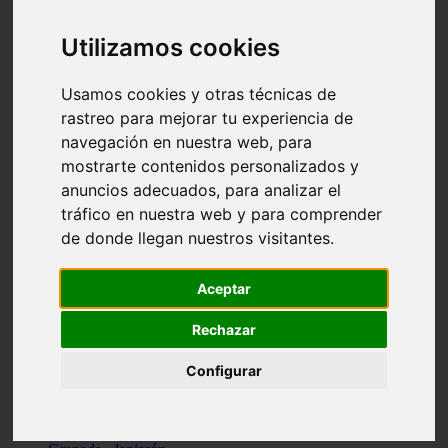
Santa-cruz-de-tenerife - los-llanos-de-aridane
Cantabria - suances
Utilizamos cookies
Sevilla - bormujos
Granada - monachil
Málaga - júzcar
Usamos cookies y otras técnicas de
Huesca - isábena
rastreo para mejorar tu experiencia de
Huesca - alquézar
navegación en nuestra web, para
Huesca - castejón-de-sos
Lleida - alt-àneu
mostrarte contenidos personalizados y
Sevilla - marinaleda
anuncios adecuados, para analizar el
Córdoba - almedinilla
tráfico en nuestra web y para comprender
Navarra - zangoza
Cantabria - arenas-de-iguña
de donde llegan nuestros visitantes.
Barcelona - la-pobla-de-lillet
Murcia - cartagena
Las-palmas - yaiza
Aceptar
Madrid - nuevo-baztán
Sevilla - arahal
Rechazar
Málaga - istán
Valladolid - fuensaldaña
Configurar
Sevilla - salteras
Huesca - biescas
Granada - pampaneira
La-rioja - ezcaray