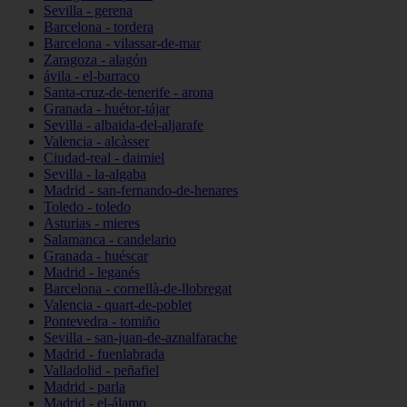
Sevilla - gerena
Barcelona - tordera
Barcelona - vilassar-de-mar
Zaragoza - alagón
ávila - el-barraco
Santa-cruz-de-tenerife - arona
Granada - huétor-tájar
Sevilla - albaida-del-aljarafe
Valencia - alcàsser
Ciudad-real - daimiel
Sevilla - la-algaba
Madrid - san-fernando-de-henares
Toledo - toledo
Asturias - mieres
Salamanca - candelario
Granada - huéscar
Madrid - leganés
Barcelona - cornellà-de-llobregat
Valencia - quart-de-poblet
Pontevedra - tomiño
Sevilla - san-juan-de-aznalfarache
Madrid - fuenlabrada
Valladolid - peñafiel
Madrid - parla
Madrid - el-álamo