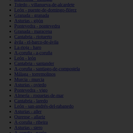
Toledo - villanueva-de-alcardete
León - puente-de-domingo-flórez
Granada - granada
Asturias - gijón
Pontevedra - pontevedra
Granada - maracena
Cantabria - riotuerto
ávila - el-barco-de-ávila
La-rioja - haro
A-coruña - a-coruña
León - león
Cantabria - santander
A-coruña - santiago-de-compostela
Málaga - torremolinos
Murcia - murcia
Asturias - oviedo
Pontevedra - vigo
Almería - roquetas-de-mar
Cantabria - laredo
León - san-andrés-del-rabanedo
Asturias - aller
Ourense - allariz
A-coruña - ribeira
Asturias - siero
A-coruña - narón