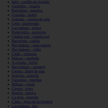
Jaén - castillo-de-locubín
Castellón - vinaròs
Barcelona - manresa
Granada - motril
Asturias - cangas-de-onís
León - ponferrada
Las-palmas - pájara
Pontevedra - sanxenxo
Ciudad-real - ciudad-real
Barcelona - calella
Illes-balears - maó-mahón
Illes-balears - sóller
Cádiz - chipiona
Málaga - marbella
A-coruña - ferrol
Illes-balears - santanyí
Girona - lloret-de-mar
Segovia - segovia
Gipuzkoa - mutriku
Málaga - ronda
Girona - roses
Huelva - huelva
La-rioja - logroño
Cádiz - jerez-de-la-frontera
Las-palmas - tías