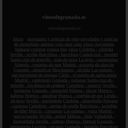
vinosdegranada.es
vinosdegranada.es
Inicio
novedades y noticias de vino
novedades y noticias
de enoturismo
antiguo vaso para catar vinos crucigrama
bulgaria
comprar
espana
tipo
vinos
Córdoba - córdoba
Sevilla - sevilla
Barcelona - barcelona
Ciudad-real - montiel
Santa-cruz-de-tenerife - guía-de-isora
La-rioja - casalarreina
Almería - roquetas-de-mar
Madrid - pozuelo-de-alarcón
Granada - almuñécar
Illes-balears - alcúdia
Las-palmas -
san-bartolomé-de-tirajana
Cádiz - el-puerto-de-santa-maría
Madrid - valdemoro
Granada - pulianas
Santa-cruz-de-
tenerife - los-llanos-de-aridane
Cantabria - suances
Sevilla -
bormujos
Granada - monachil
Málaga - júzcar
Huesca -
isábena
Huesca - alquézar
Huesca - castejón-de-sos
Lleida -
alt-àneu
Sevilla - marinaleda
Córdoba - almedinilla
Navarra
- zangoza
Cantabria - arenas-de-iguña
Barcelona - la-pobla-
de-lillet
Murcia - cartagena
Las-palmas - yaiza
Madrid -
nuevo-baztán
Sevilla - arahal
Málaga - istán
Valladolid -
fuensaldaña
Sevilla - salteras
Huesca - biescas
Granada -
pampaneira
La-rioja - ezcaray
Granada - lanjarón
Barcelona