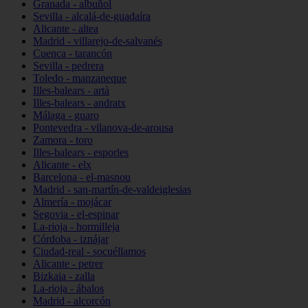
Granada - albuñol
Sevilla - alcalá-de-guadaíra
Alicante - altea
Madrid - villarejo-de-salvanés
Cuenca - tarancón
Sevilla - pedrera
Toledo - manzaneque
Illes-balears - artà
Illes-balears - andratx
Málaga - guaro
Pontevedra - vilanova-de-arousa
Zamora - toro
Illes-balears - esporles
Alicante - elx
Barcelona - el-masnou
Madrid - san-martín-de-valdeiglesias
Almería - mojácar
Segovia - el-espinar
La-rioja - hormilleja
Córdoba - iznájar
Ciudad-real - socuéllamos
Alicante - petrer
Bizkaia - zalla
La-rioja - ábalos
Madrid - alcorcón