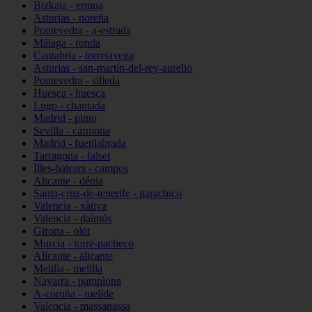
Bizkaia - ermua
Asturias - noreña
Pontevedra - a-estrada
Málaga - ronda
Cantabria - torrelavega
Asturias - san-martín-del-rey-aurelio
Pontevedra - silleda
Huesca - huesca
Lugo - chantada
Madrid - pinto
Sevilla - carmona
Madrid - fuenlabrada
Tarragona - falset
Illes-balears - campos
Alicante - dénia
Santa-cruz-de-tenerife - garachico
Valencia - xàtiva
Valencia - daimús
Girona - olot
Murcia - torre-pacheco
Alicante - alicante
Melilla - melilla
Navarra - pamplona
A-coruña - melide
Valencia - massanassa