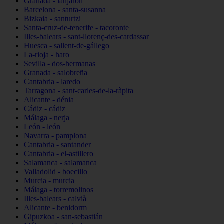
Granada - lanjarón
Barcelona - santa-susanna
Bizkaia - santurtzi
Santa-cruz-de-tenerife - tacoronte
Illes-balears - sant-llorenç-des-cardassar
Huesca - sallent-de-gállego
La-rioja - haro
Sevilla - dos-hermanas
Granada - salobreña
Cantabria - laredo
Tarragona - sant-carles-de-la-ràpita
Alicante - dénia
Cádiz - cádiz
Málaga - nerja
León - león
Navarra - pamplona
Cantabria - santander
Cantabria - el-astillero
Salamanca - salamanca
Valladolid - boecillo
Murcia - murcia
Málaga - torremolinos
Illes-balears - calvià
Alicante - benidorm
Gipuzkoa - san-sebastián