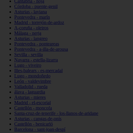
Cantabria - noja
Córdoba - puente-genil
Asturias - laviana
Pontevedra - marín
Madrid - torrejón-de-ardoz
A-coruña - oleiros
Málaga - nerja
Asturias - langreo
Pontevedra - ponteareas
Pontevedra - a-illa-de-arousa
Sevilla - sevilla
Navarra - estella-lizarra
Lugo - viveiro
Illes-balears - es-mercadal
Lugo - mondoñedo
León - valdevimbre
Valladolid - rueda
álava - laguardia
Asturias - mieres
Madrid - el-escorial
Castellón - moncofa
Santa-cruz-de-tenerife - los-llanos-de-aridane
Asturias - cangas-de-onís
Castellón - benicarló
Barcelona - sant-joan-despí