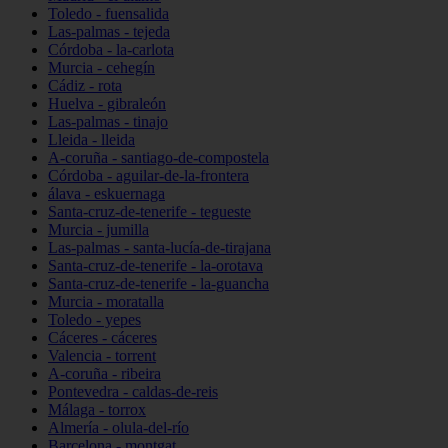
Toledo - fuensalida
Las-palmas - tejeda
Córdoba - la-carlota
Murcia - cehegín
Cádiz - rota
Huelva - gibraleón
Las-palmas - tinajo
Lleida - lleida
A-coruña - santiago-de-compostela
Córdoba - aguilar-de-la-frontera
álava - eskuernaga
Santa-cruz-de-tenerife - tegueste
Murcia - jumilla
Las-palmas - santa-lucía-de-tirajana
Santa-cruz-de-tenerife - la-orotava
Santa-cruz-de-tenerife - la-guancha
Murcia - moratalla
Toledo - yepes
Cáceres - cáceres
Valencia - torrent
A-coruña - ribeira
Pontevedra - caldas-de-reis
Málaga - torrox
Almería - olula-del-río
Barcelona - montgat