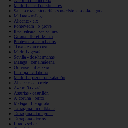
A-coruña - culleredo
Madrid - alcalá-de-henares
Santa-cruz-de-tenerife - san-cristóbal-de-la-laguna
Málaga - málaga
Alicante - elx
Pontevedra - o-grove
Illes-balears - ses-salines
Girona - lloret-de-mar
Pontevedra - cambados
álava - eskuernaga
Madrid - getafe
Sevilla - dos-hermanas
Málaga - benalmádena
Ourense - ribadavia
La-rioja - calahorra
Madrid - pozuelo-de-alarcón
Albacete - albacete
A-coruña - sada
Asturias - castrillón
A-coruña - ferrol
Málaga - fuengirola
Tarragona - montblanc
Tarragona - tarragona
Tarragona - tortosa
Lugo - sober