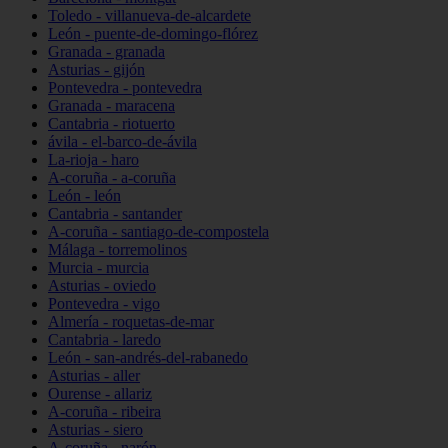
Toledo - villanueva-de-alcardete
León - puente-de-domingo-flórez
Granada - granada
Asturias - gijón
Pontevedra - pontevedra
Granada - maracena
Cantabria - riotuerto
ávila - el-barco-de-ávila
La-rioja - haro
A-coruña - a-coruña
León - león
Cantabria - santander
A-coruña - santiago-de-compostela
Málaga - torremolinos
Murcia - murcia
Asturias - oviedo
Pontevedra - vigo
Almería - roquetas-de-mar
Cantabria - laredo
León - san-andrés-del-rabanedo
Asturias - aller
Ourense - allariz
A-coruña - ribeira
Asturias - siero
A-coruña - narón