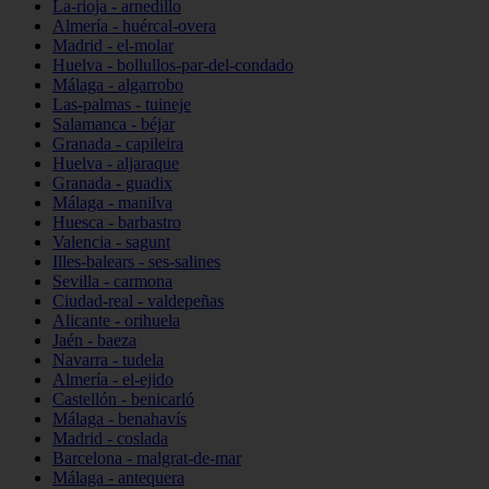
La-rioja - arnedillo
Almería - huércal-overa
Madrid - el-molar
Huelva - bollullos-par-del-condado
Málaga - algarrobo
Las-palmas - tuineje
Salamanca - béjar
Granada - capileira
Huelva - aljaraque
Granada - guadix
Málaga - manilva
Huesca - barbastro
Valencia - sagunt
Illes-balears - ses-salines
Sevilla - carmona
Ciudad-real - valdepeñas
Alicante - orihuela
Jaén - baeza
Navarra - tudela
Almería - el-ejido
Castellón - benicarló
Málaga - benahavís
Madrid - coslada
Barcelona - malgrat-de-mar
Málaga - antequera