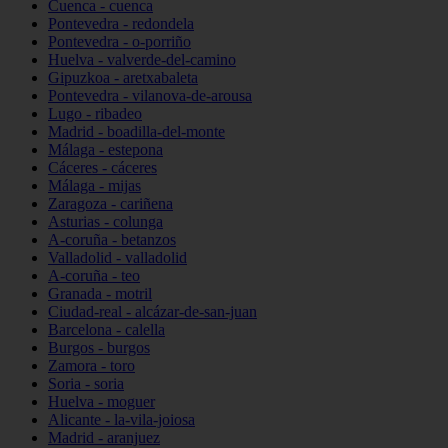
Cuenca - cuenca
Pontevedra - redondela
Pontevedra - o-porriño
Huelva - valverde-del-camino
Gipuzkoa - aretxabaleta
Pontevedra - vilanova-de-arousa
Lugo - ribadeo
Madrid - boadilla-del-monte
Málaga - estepona
Cáceres - cáceres
Málaga - mijas
Zaragoza - cariñena
Asturias - colunga
A-coruña - betanzos
Valladolid - valladolid
A-coruña - teo
Granada - motril
Ciudad-real - alcázar-de-san-juan
Barcelona - calella
Burgos - burgos
Zamora - toro
Soria - soria
Huelva - moguer
Alicante - la-vila-joiosa
Madrid - aranjuez