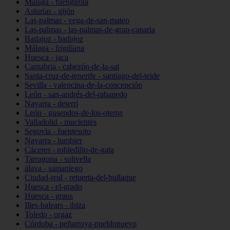
Málaga - fuengirola
Asturias - gijón
Las-palmas - vega-de-san-mateo
Las-palmas - las-palmas-de-gran-canaria
Badajoz - badajoz
Málaga - frigiliana
Huesca - jaca
Cantabria - cabezón-de-la-sal
Santa-cruz-de-tenerife - santiago-del-teide
Sevilla - valencina-de-la-concepción
León - san-andrés-del-rabanedo
Navarra - deierri
León - gusendos-de-los-oteros
Valladolid - mucientes
Segovia - fuentesoto
Navarra - lumbier
Cáceres - robledillo-de-gata
Tarragona - solivella
álava - samaniego
Ciudad-real - retuerta-del-bullaque
Huesca - el-grado
Huesca - graus
Illes-balears - ibiza
Toledo - orgaz
Córdoba - peñarroya-pueblonuevo