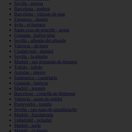
Sevilla - gerena
Barcelona - tordera
Barcelona - vilassar-de-mar
Zaragoza - alagón
ávila - el-barraco
Santa-cruz-de-tenerife - arona
Granada - huétor-tájar
Sevilla - albaida-del-aljarafe
Valencia - alcàsser
Ciudad-real - daimiel
Sevilla - la-algaba
Madrid - san-fernando-de-henares
Toledo - toledo
Asturias - mieres
Salamanca - candelario
Granada - huéscar
Madrid - leganés
Barcelona - cornellà-de-llobregat
Valencia - quart-de-poblet
Pontevedra - tomiño
Sevilla - san-juan-de-aznalfarache
Madrid - fuenlabrada
Valladolid - peñafiel
Madrid - parla
Madrid - el-álamo