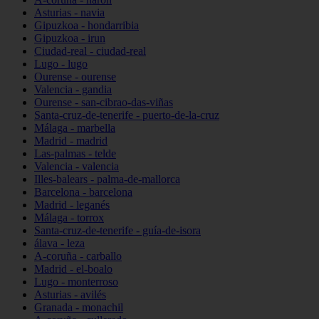
Asturias - navia
Gipuzkoa - hondarribia
Gipuzkoa - irun
Ciudad-real - ciudad-real
Lugo - lugo
Ourense - ourense
Valencia - gandia
Ourense - san-cibrao-das-viñas
Santa-cruz-de-tenerife - puerto-de-la-cruz
Málaga - marbella
Madrid - madrid
Las-palmas - telde
Valencia - valencia
Illes-balears - palma-de-mallorca
Barcelona - barcelona
Madrid - leganés
Málaga - torrox
Santa-cruz-de-tenerife - guía-de-isora
álava - leza
A-coruña - carballo
Madrid - el-boalo
Lugo - monterroso
Asturias - avilés
Granada - monachil