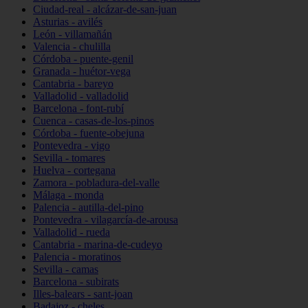
Ciudad-real - alcázar-de-san-juan
Asturias - avilés
León - villamañán
Valencia - chulilla
Córdoba - puente-genil
Granada - huétor-vega
Cantabria - bareyo
Valladolid - valladolid
Barcelona - font-rubí
Cuenca - casas-de-los-pinos
Córdoba - fuente-obejuna
Pontevedra - vigo
Sevilla - tomares
Huelva - cortegana
Zamora - pobladura-del-valle
Málaga - monda
Palencia - autilla-del-pino
Pontevedra - vilagarcía-de-arousa
Valladolid - rueda
Cantabria - marina-de-cudeyo
Palencia - moratinos
Sevilla - camas
Barcelona - subirats
Illes-balears - sant-joan
Badajoz - cheles