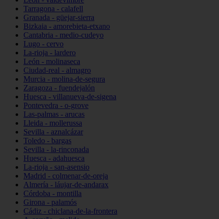
Tarragona - calafell
Granada - güejar-sierra
Bizkaia - amorebieta-etxano
Cantabria - medio-cudeyo
Lugo - cervo
La-rioja - lardero
León - molinaseca
Ciudad-real - almagro
Murcia - molina-de-segura
Zaragoza - fuendejalón
Huesca - villanueva-de-sigena
Pontevedra - o-grove
Las-palmas - arucas
Lleida - mollerussa
Sevilla - aznalcázar
Toledo - bargas
Sevilla - la-rinconada
Huesca - adahuesca
La-rioja - san-asensio
Madrid - colmenar-de-oreja
Almería - láujar-de-andarax
Córdoba - montilla
Girona - palamós
Cádiz - chiclana-de-la-frontera