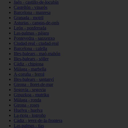
Jaén - castillo-de-locubín
Castellón - vinaròs
Barcelona - manresa
Granada - motril
Asturias - cangas-de-onís
León - ponferrada
Las-palmas - pájara
Pontevedra - sanxenxo
Ciudad-real - ciudad-real
Barcelona - calella
Illes-balears - maó-mahón
Illes-balears - sóller
Cádiz - chipiona
Málaga - marbella
A-coruña - ferrol
Illes-balears - santanyí
Girona - lloret-de-mar
Segovia - segovia
Gipuzkoa - mutriku
Málaga - ronda
Girona - roses
Huelva - huelva
La-rioja - logroño
Cádiz - jerez-de-la-frontera
Las-palmas - tías