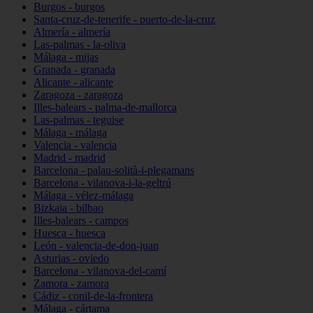
Burgos - burgos
Santa-cruz-de-tenerife - puerto-de-la-cruz
Almería - almería
Las-palmas - la-oliva
Málaga - mijas
Granada - granada
Alicante - alicante
Zaragoza - zaragoza
Illes-balears - palma-de-mallorca
Las-palmas - teguise
Málaga - málaga
Valencia - valencia
Madrid - madrid
Barcelona - palau-solità-i-plegamans
Barcelona - vilanova-i-la-geltrú
Málaga - vélez-málaga
Bizkaia - bilbao
Illes-balears - campos
Huesca - huesca
León - valencia-de-don-juan
Asturias - oviedo
Barcelona - vilanova-del-camí
Zamora - zamora
Cádiz - conil-de-la-frontera
Málaga - cártama