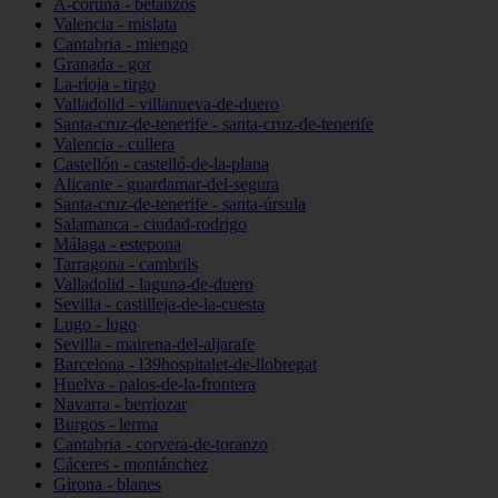
A-coruña - betanzos
Valencia - mislata
Cantabria - miengo
Granada - gor
La-rioja - tirgo
Valladolid - villanueva-de-duero
Santa-cruz-de-tenerife - santa-cruz-de-tenerife
Valencia - cullera
Castellón - castelló-de-la-plana
Alicante - guardamar-del-segura
Santa-cruz-de-tenerife - santa-úrsula
Salamanca - ciudad-rodrigo
Málaga - estepona
Tarragona - cambrils
Valladolid - laguna-de-duero
Sevilla - castilleja-de-la-cuesta
Lugo - lugo
Sevilla - mairena-del-aljarafe
Barcelona - l39hospitalet-de-llobregat
Huelva - palos-de-la-frontera
Navarra - berriozar
Burgos - lerma
Cantabria - corvera-de-toranzo
Cáceres - montánchez
Girona - blanes