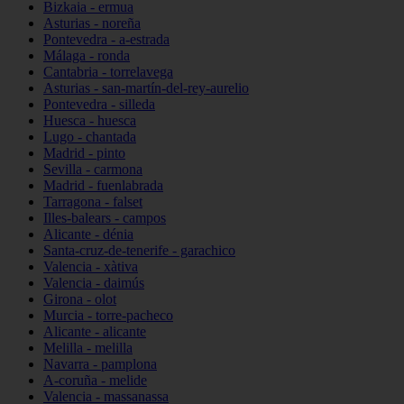
Bizkaia - ermua
Asturias - noreña
Pontevedra - a-estrada
Málaga - ronda
Cantabria - torrelavega
Asturias - san-martín-del-rey-aurelio
Pontevedra - silleda
Huesca - huesca
Lugo - chantada
Madrid - pinto
Sevilla - carmona
Madrid - fuenlabrada
Tarragona - falset
Illes-balears - campos
Alicante - dénia
Santa-cruz-de-tenerife - garachico
Valencia - xàtiva
Valencia - daimús
Girona - olot
Murcia - torre-pacheco
Alicante - alicante
Melilla - melilla
Navarra - pamplona
A-coruña - melide
Valencia - massanassa