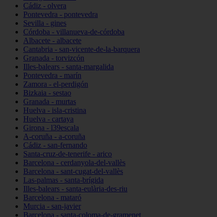
Cádiz - olvera
Pontevedra - pontevedra
Sevilla - gines
Córdoba - villanueva-de-córdoba
Albacete - albacete
Cantabria - san-vicente-de-la-barquera
Granada - torvizcón
Illes-balears - santa-margalida
Pontevedra - marín
Zamora - el-perdigón
Bizkaia - sestao
Granada - murtas
Huelva - isla-cristina
Huelva - cartaya
Girona - l39escala
A-coruña - a-coruña
Cádiz - san-fernando
Santa-cruz-de-tenerife - arico
Barcelona - cerdanyola-del-vallès
Barcelona - sant-cugat-del-vallès
Las-palmas - santa-brígida
Illes-balears - santa-eulària-des-riu
Barcelona - mataró
Murcia - san-javier
Barcelona - santa-coloma-de-gramenet