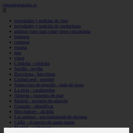
vinosdegranada.es
☰
novedades y noticias de vino
novedades y noticias de enoturismo
antiguo vaso para catar vinos crucigrama
bulgaria
comprar
espana
tipo
vinos
Córdoba - córdoba
Sevilla - sevilla
Barcelona - barcelona
Ciudad-real - montiel
Santa-cruz-de-tenerife - guía-de-isora
La-rioja - casalarreina
Almería - roquetas-de-mar
Madrid - pozuelo-de-alarcón
Granada - almuñécar
Illes-balears - alcúdia
Las-palmas - san-bartolomé-de-tirajana
Cádiz - el-puerto-de-santa-maría
Madrid - valdemoro
Granada - pulianas