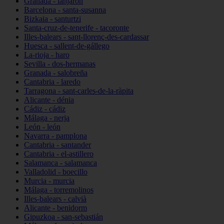
Granada - lanjarón
Barcelona - santa-susanna
Bizkaia - santurtzi
Santa-cruz-de-tenerife - tacoronte
Illes-balears - sant-llorenç-des-cardassar
Huesca - sallent-de-gállego
La-rioja - haro
Sevilla - dos-hermanas
Granada - salobreña
Cantabria - laredo
Tarragona - sant-carles-de-la-ràpita
Alicante - dénia
Cádiz - cádiz
Málaga - nerja
León - león
Navarra - pamplona
Cantabria - santander
Cantabria - el-astillero
Salamanca - salamanca
Valladolid - boecillo
Murcia - murcia
Málaga - torremolinos
Illes-balears - calvià
Alicante - benidorm
Gipuzkoa - san-sebastián