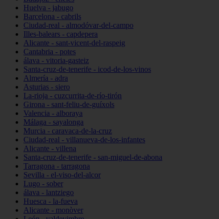
Huelva - jabugo
Barcelona - cabrils
Ciudad-real - almodóvar-del-campo
Illes-balears - capdepera
Alicante - sant-vicent-del-raspeig
Cantabria - potes
álava - vitoria-gasteiz
Santa-cruz-de-tenerife - icod-de-los-vinos
Almería - adra
Asturias - siero
La-rioja - cuzcurrita-de-río-tirón
Girona - sant-feliu-de-guíxols
Valencia - alboraya
Málaga - sayalonga
Murcia - caravaca-de-la-cruz
Ciudad-real - villanueva-de-los-infantes
Alicante - villena
Santa-cruz-de-tenerife - san-miguel-de-abona
Tarragona - tarragona
Sevilla - el-viso-del-alcor
Lugo - sober
álava - lantziego
Huesca - la-fueva
Alicante - monòver
León - valdevimbre