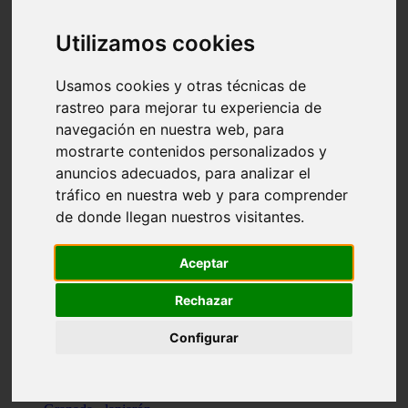
Santa-cruz-de-tenerife - los-llanos-de-aridane
Cantabria - suances
Utilizamos cookies
Sevilla - bormujos
Granada - monachil
Málaga - júzcar
Usamos cookies y otras técnicas de
Huesca - isábena
rastreo para mejorar tu experiencia de
Huesca - alquézar
navegación en nuestra web, para
Huesca - castejón-de-sos
Lleida - alt-àneu
mostrarte contenidos personalizados y
Sevilla - marinaleda
anuncios adecuados, para analizar el
Córdoba - almedinilla
tráfico en nuestra web y para comprender
Navarra - zangoza
Cantabria - arenas-de-iguña
de donde llegan nuestros visitantes.
Barcelona - la-pobla-de-lillet
Murcia - cartagena
Las-palmas - yaiza
Aceptar
Madrid - nuevo-baztán
Sevilla - arahal
Rechazar
Málaga - istán
Valladolid - fuensaldaña
Configurar
Sevilla - salteras
Huesca - biescas
Granada - pampaneira
La-rioja - ezcaray