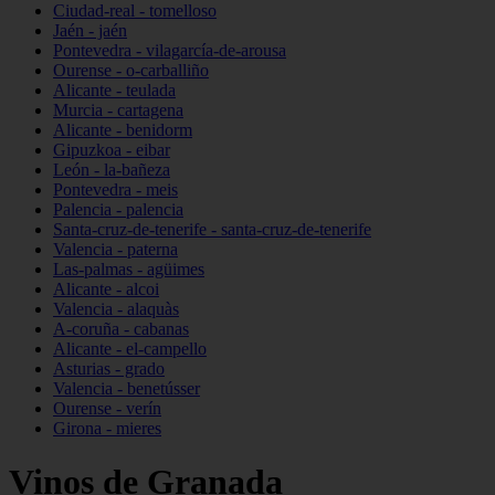
Ciudad-real - tomelloso
Jaén - jaén
Pontevedra - vilagarcía-de-arousa
Ourense - o-carballiño
Alicante - teulada
Murcia - cartagena
Alicante - benidorm
Gipuzkoa - eibar
León - la-bañeza
Pontevedra - meis
Palencia - palencia
Santa-cruz-de-tenerife - santa-cruz-de-tenerife
Valencia - paterna
Las-palmas - agüimes
Alicante - alcoi
Valencia - alaquàs
A-coruña - cabanas
Alicante - el-campello
Asturias - grado
Valencia - benetússer
Ourense - verín
Girona - mieres
Vinos de Granada