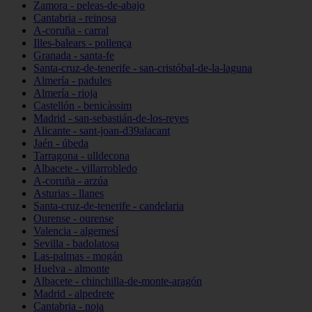
Zamora - peleas-de-abajo
Cantabria - reinosa
A-coruña - carral
Illes-balears - pollença
Granada - santa-fe
Santa-cruz-de-tenerife - san-cristóbal-de-la-laguna
Almería - padules
Almería - rioja
Castellón - benicàssim
Madrid - san-sebastián-de-los-reyes
Alicante - sant-joan-d39alacant
Jaén - úbeda
Tarragona - ulldecona
Albacete - villarrobledo
A-coruña - arzúa
Asturias - llanes
Santa-cruz-de-tenerife - candelaria
Ourense - ourense
Valencia - algemesí
Sevilla - badolatosa
Las-palmas - mogán
Huelva - almonte
Albacete - chinchilla-de-monte-aragón
Madrid - alpedrete
Cantabria - noja