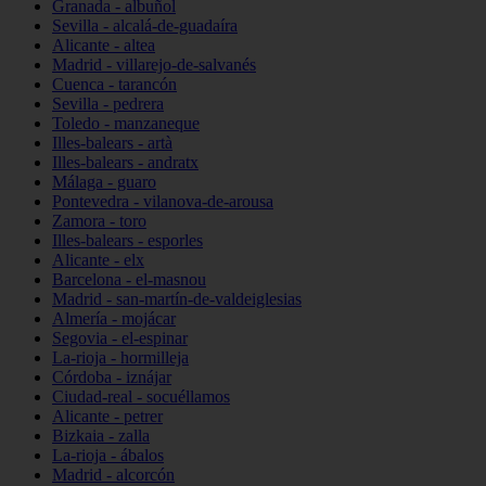
Granada - albuñol
Sevilla - alcalá-de-guadaíra
Alicante - altea
Madrid - villarejo-de-salvanés
Cuenca - tarancón
Sevilla - pedrera
Toledo - manzaneque
Illes-balears - artà
Illes-balears - andratx
Málaga - guaro
Pontevedra - vilanova-de-arousa
Zamora - toro
Illes-balears - esporles
Alicante - elx
Barcelona - el-masnou
Madrid - san-martín-de-valdeiglesias
Almería - mojácar
Segovia - el-espinar
La-rioja - hormilleja
Córdoba - iznájar
Ciudad-real - socuéllamos
Alicante - petrer
Bizkaia - zalla
La-rioja - ábalos
Madrid - alcorcón