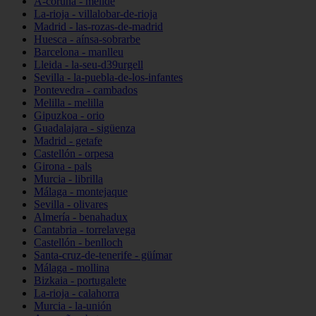
A-coruña - melide
La-rioja - villalobar-de-rioja
Madrid - las-rozas-de-madrid
Huesca - aínsa-sobrarbe
Barcelona - manlleu
Lleida - la-seu-d39urgell
Sevilla - la-puebla-de-los-infantes
Pontevedra - cambados
Melilla - melilla
Gipuzkoa - orio
Guadalajara - sigüenza
Madrid - getafe
Castellón - orpesa
Girona - pals
Murcia - librilla
Málaga - montejaque
Sevilla - olivares
Almería - benahadux
Cantabria - torrelavega
Castellón - benlloch
Santa-cruz-de-tenerife - güímar
Málaga - mollina
Bizkaia - portugalete
La-rioja - calahorra
Murcia - la-unión