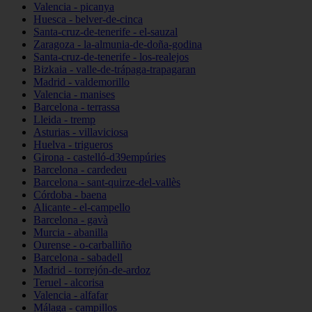
Valencia - picanya
Huesca - belver-de-cinca
Santa-cruz-de-tenerife - el-sauzal
Zaragoza - la-almunia-de-doña-godina
Santa-cruz-de-tenerife - los-realejos
Bizkaia - valle-de-trápaga-trapagaran
Madrid - valdemorillo
Valencia - manises
Barcelona - terrassa
Lleida - tremp
Asturias - villaviciosa
Huelva - trigueros
Girona - castelló-d39empúries
Barcelona - cardedeu
Barcelona - sant-quirze-del-vallès
Córdoba - baena
Alicante - el-campello
Barcelona - gavà
Murcia - abanilla
Ourense - o-carballiño
Barcelona - sabadell
Madrid - torrejón-de-ardoz
Teruel - alcorisa
Valencia - alfafar
Málaga - campillos