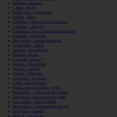
Málaga - cártama
Cádiz - olvera
Pontevedra - pontevedra
Sevilla - gines
Córdoba - villanueva-de-córdoba
Albacete - albacete
Cantabria - san-vicente-de-la-barquera
Granada - torvizcón
Illes-balears - santa-margalida
Pontevedra - marín
Zamora - el-perdigón
Bizkaia - sestao
Granada - murtas
Huelva - isla-cristina
Huelva - cartaya
Girona - l39escala
A-coruña - a-coruña
Cádiz - san-fernando
Santa-cruz-de-tenerife - arico
Barcelona - cerdanyola-del-vallès
Barcelona - sant-cugat-del-vallès
Las-palmas - santa-brígida
Illes-balears - santa-eulària-des-riu
Barcelona - mataró
Murcia - san-javier