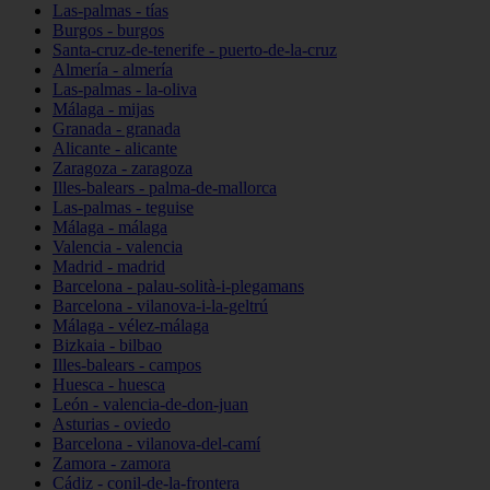
Las-palmas - tías
Burgos - burgos
Santa-cruz-de-tenerife - puerto-de-la-cruz
Almería - almería
Las-palmas - la-oliva
Málaga - mijas
Granada - granada
Alicante - alicante
Zaragoza - zaragoza
Illes-balears - palma-de-mallorca
Las-palmas - teguise
Málaga - málaga
Valencia - valencia
Madrid - madrid
Barcelona - palau-solità-i-plegamans
Barcelona - vilanova-i-la-geltrú
Málaga - vélez-málaga
Bizkaia - bilbao
Illes-balears - campos
Huesca - huesca
León - valencia-de-don-juan
Asturias - oviedo
Barcelona - vilanova-del-camí
Zamora - zamora
Cádiz - conil-de-la-frontera