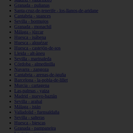
Granada - pulianas
Santa-cruz-de-tenerife - los-llanos-de-aridane
Cantabria - suances
Sevilla - bormujos
Granada - monachil
Málaga - júzcar
Huesca - isábena
Huesca - alquézar
Huesca - castejón-de-sos
Lleida - alt-àneu
Sevilla - marinaleda
Córdoba - almedinilla
Navarra - zangoza
Cantabria - arenas-de-iguña
Barcelona - la-pobla-de-lillet
Murcia - cartagena
Las-palmas - yaiza
Madrid - nuevo-baztán
Sevilla - arahal
Málaga - istán
Valladolid - fuensaldaña
Sevilla - salteras
Huesca - biescas
Granada - pampaneira