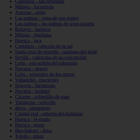
Gipuzkoa - san-sebastián
Málaga - fuengirola
Asturias - gijón
Las-palmas - vega-de-san-mateo
Las-palmas - las-palmas-de-gran-canaria
Badajoz - badajoz
Málaga - frigiliana
Huesca - jaca
Cantabria - cabezón-de-la-sal
Santa-cruz-de-tenerife - santiago-del-teide
Sevilla - valencina-de-la-concepción
León - san-andrés-del-rabanedo
Navarra - deierri
León - gusendos-de-los-oteros
Valladolid - mucientes
Segovia - fuentesoto
Navarra - lumbier
Cáceres - robledillo-de-gata
Tarragona - solivella
álava - samaniego
Ciudad-real - retuerta-del-bullaque
Huesca - el-grado
Huesca - graus
Illes-balears - ibiza
Toledo - orgaz