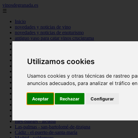
vinosdegranada.es
☰
Inicio
novedades y noticias de vino
novedades y noticias de enoturismo
antiguo vaso para catar vinos crucigrama
bulgaria
comprar
espana
Utilizamos cookies
tipo
vinos
Córdoba - córdoba
Usamos cookies y otras técnicas de rastreo pa
Sevilla - sevilla
Barcelona - barcelona
anuncios adecuados, para analizar el tráfico e
Ciudad-real - montiel
Santa-cruz-de-tenerife - guía-de-isora
Aceptar
Rechazar
Configurar
La-rioja - casalarreina
Almería - roquetas-de-mar
Madrid - pozuelo-de-alarcón
Granada - almuñécar
Illes-balears - alcúdia
Las-palmas - san-bartolomé-de-tirajana
Cádiz - el-puerto-de-santa-maría
Madrid - valdemoro