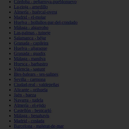
Córdoba - peñarroya-pueblonuevo
La-rioja - arnedillo
Almería - huércal-overa
Madrid - el-molar
Huelva - bollullos-par-del-condado
Málaga - algarrobo
Las-palmas - tuineje
Salamanca - béjar
Granada - capileira
Huelva - aljaraque
Granada - guadix
Málaga - manilva
Huesca - barbastro
Valencia - sagunt
Illes-balears - ses-salines
Sevilla - carmona
Ciudad-real - valdepeñas
Alicante - orihuela
Jaén - baeza
Navarra - tudela
Almería - el-ejido
Castellón - benicarló
Málaga - benahavís
Madrid - coslada
Barcelona - malgrat-de-mar