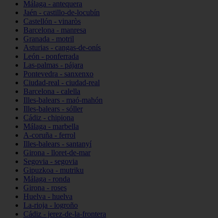
Málaga - antequera
Jaén - castillo-de-locubín
Castellón - vinaròs
Barcelona - manresa
Granada - motril
Asturias - cangas-de-onís
León - ponferrada
Las-palmas - pájara
Pontevedra - sanxenxo
Ciudad-real - ciudad-real
Barcelona - calella
Illes-balears - maó-mahón
Illes-balears - sóller
Cádiz - chipiona
Málaga - marbella
A-coruña - ferrol
Illes-balears - santanyí
Girona - lloret-de-mar
Segovia - segovia
Gipuzkoa - mutriku
Málaga - ronda
Girona - roses
Huelva - huelva
La-rioja - logroño
Cádiz - jerez-de-la-frontera