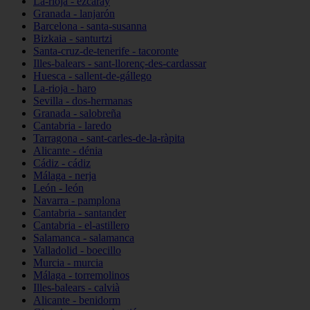
La-rioja - ezcaray
Granada - lanjarón
Barcelona - santa-susanna
Bizkaia - santurtzi
Santa-cruz-de-tenerife - tacoronte
Illes-balears - sant-llorenç-des-cardassar
Huesca - sallent-de-gállego
La-rioja - haro
Sevilla - dos-hermanas
Granada - salobreña
Cantabria - laredo
Tarragona - sant-carles-de-la-ràpita
Alicante - dénia
Cádiz - cádiz
Málaga - nerja
León - león
Navarra - pamplona
Cantabria - santander
Cantabria - el-astillero
Salamanca - salamanca
Valladolid - boecillo
Murcia - murcia
Málaga - torremolinos
Illes-balears - calvià
Alicante - benidorm