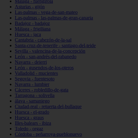
Málaga - fuengirola
Asturias - gijón
Las-palmas - vega-de-san-mateo
Las-palmas - las-palmas-de-gran-canaria
Badajoz - badajoz
Málaga - frigiliana
Huesca - jaca
Cantabria - cabezón-de-la-sal
Santa-cruz-de-tenerife - santiago-del-teide
Sevilla - valencina-de-la-concepción
León - san-andrés-del-rabanedo
Navarra - deierri
León - gusendos-de-los-oteros
Valladolid - mucientes
Segovia - fuentesoto
Navarra - lumbier
Cáceres - robledillo-de-gata
Tarragona - solivella
álava - samaniego
Ciudad-real - retuerta-del-bullaque
Huesca - el-grado
Huesca - graus
Illes-balears - ibiza
Toledo - orgaz
Córdoba - peñarroya-pueblonuevo