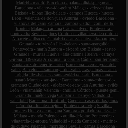
Madrid - madrid
Barcelona - palau-solità-i-plegamans
Barcelona - vilanova-i-la-geltrú
Málaga - vélez-málaga
Bizkaia - bilbao
Illes-balears - campos
Huesca - huesca
León - valencia-de-don-juan
Asturias - oviedo
Barcelona -
vilanova-del-camí
Zamora - zamora
Cádiz - conil-de-la-
frontera
Málaga - cártama
Cádiz - olvera
Pontevedra -
pontevedra
Sevilla - gines
Córdoba - villanueva-de-córdoba
Albacete - albacete
Cantabria - san-vicente-de-la-barquera
Granada - torvizcón
Illes-balears - santa-margalida
Pontevedra - marín
Zamora - el-perdigón
Bizkaia - sestao
Granada - murtas
Huelva - isla-cristina
Huelva - cartaya
Girona - l39escala
A-coruña - a-coruña
Cádiz - san-fernando
Santa-cruz-de-tenerife - arico
Barcelona - cerdanyola-del-
vallès
Barcelona - sant-cugat-del-vallès
Las-palmas - santa-
brígida
Illes-balears - santa-eulària-des-riu
Barcelona -
mataró
Murcia - san-javier
Barcelona - santa-coloma-de-
gramenet
Ciudad-real - alcázar-de-san-juan
Asturias - avilés
León - villamañán
Valencia - chulilla
Córdoba - puente-genil
Granada - huétor-vega
Cantabria - bareyo
Valladolid -
valladolid
Barcelona - font-rubí
Cuenca - casas-de-los-pinos
Córdoba - fuente-obejuna
Pontevedra - vigo
Sevilla -
tomares
Huelva - cortegana
Zamora - pobladura-del-valle
Málaga - monda
Palencia - autilla-del-pino
Pontevedra -
vilagarcía-de-arousa
Valladolid - rueda
Cantabria - marina-
de-cudeyo
Palencia - moratinos
Sevilla - camas
Barcelona -