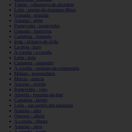
Toledo - villanueva-de-alcardete
León - puente-de-domingo-flórez
Granada - granada
Asturias - gijón
Pontevedra - pontevedra
Granada - maracena
Cantabria - riotuerto
ávila - el-barco-de-ávila
La-rioja - haro
A-coruña - a-coruña
León - león
Cantabria - santander
A-coruña - santiago-de-compostela
Málaga - torremolinos
Murcia - murcia
Asturias - oviedo
Pontevedra - vigo
Almería - roquetas-de-mar
Cantabria - laredo
León - san-andrés-del-rabanedo
Asturias - aller
Ourense - allariz
A-coruña - ribeira
Asturias - siero
A-coruña - narón