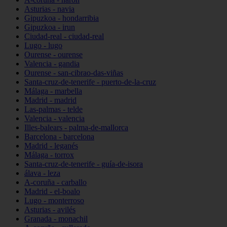
Asturias - navia
Gipuzkoa - hondarribia
Gipuzkoa - irun
Ciudad-real - ciudad-real
Lugo - lugo
Ourense - ourense
Valencia - gandia
Ourense - san-cibrao-das-viñas
Santa-cruz-de-tenerife - puerto-de-la-cruz
Málaga - marbella
Madrid - madrid
Las-palmas - telde
Valencia - valencia
Illes-balears - palma-de-mallorca
Barcelona - barcelona
Madrid - leganés
Málaga - torrox
Santa-cruz-de-tenerife - guía-de-isora
álava - leza
A-coruña - carballo
Madrid - el-boalo
Lugo - monterroso
Asturias - avilés
Granada - monachil