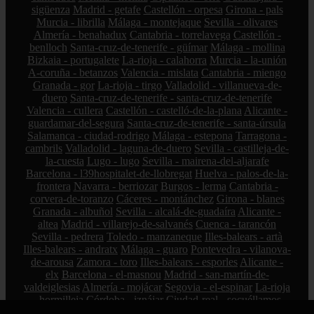
sigüenza
Madrid - getafe
Castellón - orpesa
Girona - pals
Murcia - librilla
Málaga - montejaque
Sevilla - olivares
Almería - benahadux
Cantabria - torrelavega
Castellón -
benlloch
Santa-cruz-de-tenerife - güímar
Málaga - mollina
Bizkaia - portugalete
La-rioja - calahorra
Murcia - la-unión
A-coruña - betanzos
Valencia - mislata
Cantabria - miengo
Granada - gor
La-rioja - tirgo
Valladolid - villanueva-de-
duero
Santa-cruz-de-tenerife - santa-cruz-de-tenerife
Valencia - cullera
Castellón - castelló-de-la-plana
Alicante -
guardamar-del-segura
Santa-cruz-de-tenerife - santa-úrsula
Salamanca - ciudad-rodrigo
Málaga - estepona
Tarragona -
cambrils
Valladolid - laguna-de-duero
Sevilla - castilleja-de-
la-cuesta
Lugo - lugo
Sevilla - mairena-del-aljarafe
Barcelona - l39hospitalet-de-llobregat
Huelva - palos-de-la-
frontera
Navarra - berriozar
Burgos - lerma
Cantabria -
corvera-de-toranzo
Cáceres - montánchez
Girona - blanes
Granada - albuñol
Sevilla - alcalá-de-guadaíra
Alicante -
altea
Madrid - villarejo-de-salvanés
Cuenca - tarancón
Sevilla - pedrera
Toledo - manzaneque
Illes-balears - artà
Illes-balears - andratx
Málaga - guaro
Pontevedra - vilanova-
de-arousa
Zamora - toro
Illes-balears - esporles
Alicante -
elx
Barcelona - el-masnou
Madrid - san-martín-de-
valdeiglesias
Almería - mojácar
Segovia - el-espinar
La-rioja
- hormilleja
Córdoba - iznájar
Ciudad-real - socuéllamos
Alicante - petrer
Bizkaia - zalla
La-rioja - ábalos
Madrid -