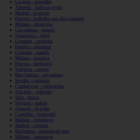
La-rioja - arnedillo
Almería - huércal-overa
Madrid - el-molar
Huelva - bollullos-par-del-condado
Málaga - algarrobo
Las-palmas - tuineje
Salamanca - béjar
Granada - capileira
Huelva - aljaraque
Granada - guadix
Málaga - manilva
Huesca - barbastro
Valencia - sagunt
Illes-balears - ses-salines
Sevilla - carmona
Ciudad-real - valdepeñas
Alicante - orihuela
Jaén - baeza
Navarra - tudela
Almería - el-ejido
Castellón - benicarló
Málaga - benahavís
Madrid - coslada
Barcelona - malgrat-de-mar
Málaga - antequera