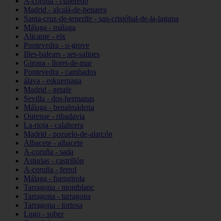
A-coruña - culleredo
Madrid - alcalá-de-henares
Santa-cruz-de-tenerife - san-cristóbal-de-la-laguna
Málaga - málaga
Alicante - elx
Pontevedra - o-grove
Illes-balears - ses-salines
Girona - lloret-de-mar
Pontevedra - cambados
álava - eskuernaga
Madrid - getafe
Sevilla - dos-hermanas
Málaga - benalmádena
Ourense - ribadavia
La-rioja - calahorra
Madrid - pozuelo-de-alarcón
Albacete - albacete
A-coruña - sada
Asturias - castrillón
A-coruña - ferrol
Málaga - fuengirola
Tarragona - montblanc
Tarragona - tarragona
Tarragona - tortosa
Lugo - sober