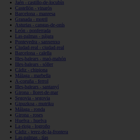
Jaén - castillo-de-locubín
Castellón - vinaròs
Barcelona - manresa
Granada - motril
Asturias - cangas-de-onís
León - ponferrada
Las-palmas - pájara
Pontevedra - sanxenxo
Ciudad-real - ciudad-real
Barcelona - calella
Illes-balears - maó-mahón
Illes-balears - sóller
Cádiz - chipiona
Málaga - marbella
A-coruña - ferrol
Illes-balears - santanyí
Girona - lloret-de-mar
Segovia - segovia
Gipuzkoa - mutriku
Málaga - ronda
Girona - roses
Huelva - huelva
La-rioja - logroño
Cádiz - jerez-de-la-frontera
Las-palmas - tías