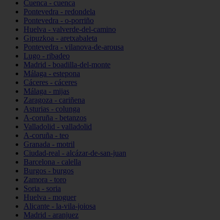
Cuenca - cuenca
Pontevedra - redondela
Pontevedra - o-porriño
Huelva - valverde-del-camino
Gipuzkoa - aretxabaleta
Pontevedra - vilanova-de-arousa
Lugo - ribadeo
Madrid - boadilla-del-monte
Málaga - estepona
Cáceres - cáceres
Málaga - mijas
Zaragoza - cariñena
Asturias - colunga
A-coruña - betanzos
Valladolid - valladolid
A-coruña - teo
Granada - motril
Ciudad-real - alcázar-de-san-juan
Barcelona - calella
Burgos - burgos
Zamora - toro
Soria - soria
Huelva - moguer
Alicante - la-vila-joiosa
Madrid - aranjuez