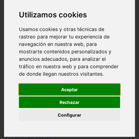
Santa-cruz-de-tenerife - los-llanos-de-aridane
Cantabria - suances
Utilizamos cookies
Sevilla - bormujos
Granada - monachil
Málaga - júzcar
Usamos cookies y otras técnicas de
Huesca - isábena
rastreo para mejorar tu experiencia de
Huesca - alquézar
navegación en nuestra web, para
Huesca - castejón-de-sos
Lleida - alt-àneu
mostrarte contenidos personalizados y
Sevilla - marinaleda
anuncios adecuados, para analizar el
Córdoba - almedinilla
tráfico en nuestra web y para comprender
Navarra - zangoza
Cantabria - arenas-de-iguña
de donde llegan nuestros visitantes.
Barcelona - la-pobla-de-lillet
Murcia - cartagena
Las-palmas - yaiza
Aceptar
Madrid - nuevo-baztán
Sevilla - arahal
Rechazar
Málaga - istán
Valladolid - fuensaldaña
Configurar
Sevilla - salteras
Huesca - biescas
Granada - pampaneira
La-rioja - ezcaray