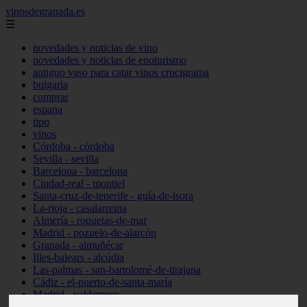
vinosdegranada.es
☰
novedades y noticias de vino
novedades y noticias de enoturismo
antiguo vaso para catar vinos crucigrama
bulgaria
comprar
espana
tipo
vinos
Córdoba - córdoba
Sevilla - sevilla
Barcelona - barcelona
Ciudad-real - montiel
Santa-cruz-de-tenerife - guía-de-isora
La-rioja - casalarreina
Almería - roquetas-de-mar
Madrid - pozuelo-de-alarcón
Granada - almuñécar
Illes-balears - alcúdia
Las-palmas - san-bartolomé-de-tirajana
Cádiz - el-puerto-de-santa-maría
Madrid - valdemoro
Granada - pulianas