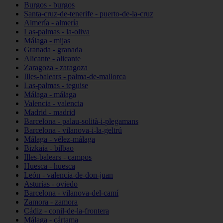
Burgos - burgos
Santa-cruz-de-tenerife - puerto-de-la-cruz
Almería - almería
Las-palmas - la-oliva
Málaga - mijas
Granada - granada
Alicante - alicante
Zaragoza - zaragoza
Illes-balears - palma-de-mallorca
Las-palmas - teguise
Málaga - málaga
Valencia - valencia
Madrid - madrid
Barcelona - palau-solità-i-plegamans
Barcelona - vilanova-i-la-geltrú
Málaga - vélez-málaga
Bizkaia - bilbao
Illes-balears - campos
Huesca - huesca
León - valencia-de-don-juan
Asturias - oviedo
Barcelona - vilanova-del-camí
Zamora - zamora
Cádiz - conil-de-la-frontera
Málaga - cártama