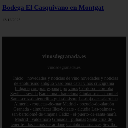
Bodega El Casquivano en Montgat
12/12/2025
vinosdegranada.es
vinosdegranada.es
Inicio
novedades y noticias de vino
novedades y noticias
de enoturismo
antiguo vaso para catar vinos crucigrama
bulgaria
comprar
espana
tipo
vinos
Córdoba - córdoba
Sevilla - sevilla
Barcelona - barcelona
Ciudad-real - montiel
Santa-cruz-de-tenerife - guía-de-isora
La-rioja - casalarreina
Almería - roquetas-de-mar
Madrid - pozuelo-de-alarcón
Granada - almuñécar
Illes-balears - alcúdia
Las-palmas -
san-bartolomé-de-tirajana
Cádiz - el-puerto-de-santa-maría
Madrid - valdemoro
Granada - pulianas
Santa-cruz-de-
tenerife - los-llanos-de-aridane
Cantabria - suances
Sevilla -