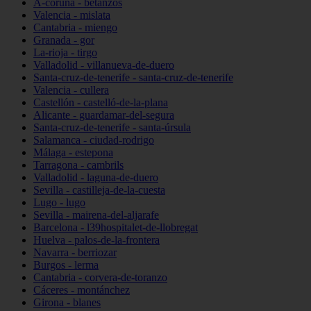
A-coruña - betanzos
Valencia - mislata
Cantabria - miengo
Granada - gor
La-rioja - tirgo
Valladolid - villanueva-de-duero
Santa-cruz-de-tenerife - santa-cruz-de-tenerife
Valencia - cullera
Castellón - castelló-de-la-plana
Alicante - guardamar-del-segura
Santa-cruz-de-tenerife - santa-úrsula
Salamanca - ciudad-rodrigo
Málaga - estepona
Tarragona - cambrils
Valladolid - laguna-de-duero
Sevilla - castilleja-de-la-cuesta
Lugo - lugo
Sevilla - mairena-del-aljarafe
Barcelona - l39hospitalet-de-llobregat
Huelva - palos-de-la-frontera
Navarra - berriozar
Burgos - lerma
Cantabria - corvera-de-toranzo
Cáceres - montánchez
Girona - blanes