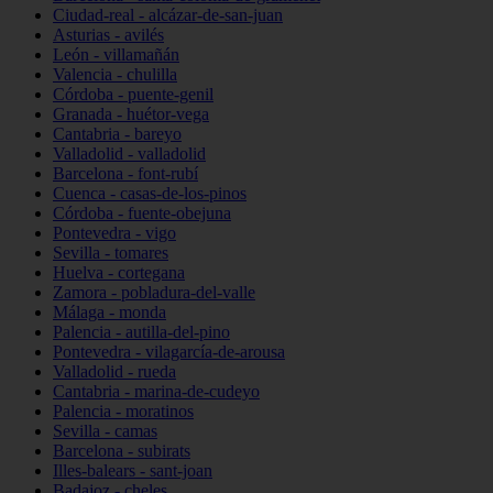
Ciudad-real - alcázar-de-san-juan
Asturias - avilés
León - villamañán
Valencia - chulilla
Córdoba - puente-genil
Granada - huétor-vega
Cantabria - bareyo
Valladolid - valladolid
Barcelona - font-rubí
Cuenca - casas-de-los-pinos
Córdoba - fuente-obejuna
Pontevedra - vigo
Sevilla - tomares
Huelva - cortegana
Zamora - pobladura-del-valle
Málaga - monda
Palencia - autilla-del-pino
Pontevedra - vilagarcía-de-arousa
Valladolid - rueda
Cantabria - marina-de-cudeyo
Palencia - moratinos
Sevilla - camas
Barcelona - subirats
Illes-balears - sant-joan
Badajoz - cheles