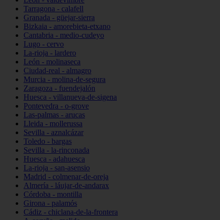
Tarragona - calafell
Granada - güejar-sierra
Bizkaia - amorebieta-etxano
Cantabria - medio-cudeyo
Lugo - cervo
La-rioja - lardero
León - molinaseca
Ciudad-real - almagro
Murcia - molina-de-segura
Zaragoza - fuendejalón
Huesca - villanueva-de-sigena
Pontevedra - o-grove
Las-palmas - arucas
Lleida - mollerussa
Sevilla - aznalcázar
Toledo - bargas
Sevilla - la-rinconada
Huesca - adahuesca
La-rioja - san-asensio
Madrid - colmenar-de-oreja
Almería - láujar-de-andarax
Córdoba - montilla
Girona - palamós
Cádiz - chiclana-de-la-frontera