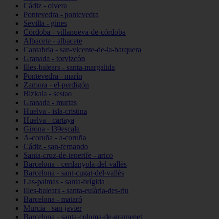
Cádiz - olvera
Pontevedra - pontevedra
Sevilla - gines
Córdoba - villanueva-de-córdoba
Albacete - albacete
Cantabria - san-vicente-de-la-barquera
Granada - torvizcón
Illes-balears - santa-margalida
Pontevedra - marín
Zamora - el-perdigón
Bizkaia - sestao
Granada - murtas
Huelva - isla-cristina
Huelva - cartaya
Girona - l39escala
A-coruña - a-coruña
Cádiz - san-fernando
Santa-cruz-de-tenerife - arico
Barcelona - cerdanyola-del-vallès
Barcelona - sant-cugat-del-vallès
Las-palmas - santa-brígida
Illes-balears - santa-eulària-des-riu
Barcelona - mataró
Murcia - san-javier
Barcelona - santa-coloma-de-gramenet