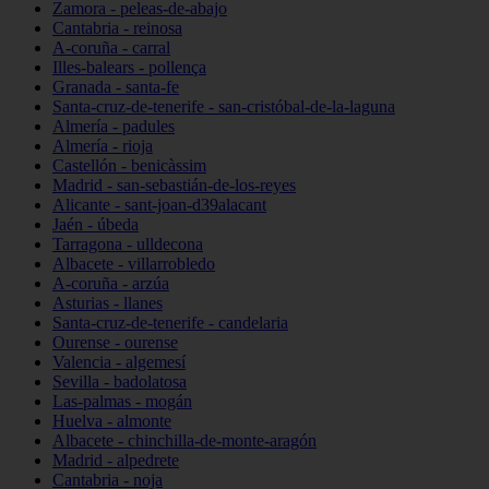
Zamora - peleas-de-abajo
Cantabria - reinosa
A-coruña - carral
Illes-balears - pollença
Granada - santa-fe
Santa-cruz-de-tenerife - san-cristóbal-de-la-laguna
Almería - padules
Almería - rioja
Castellón - benicàssim
Madrid - san-sebastián-de-los-reyes
Alicante - sant-joan-d39alacant
Jaén - úbeda
Tarragona - ulldecona
Albacete - villarrobledo
A-coruña - arzúa
Asturias - llanes
Santa-cruz-de-tenerife - candelaria
Ourense - ourense
Valencia - algemesí
Sevilla - badolatosa
Las-palmas - mogán
Huelva - almonte
Albacete - chinchilla-de-monte-aragón
Madrid - alpedrete
Cantabria - noja