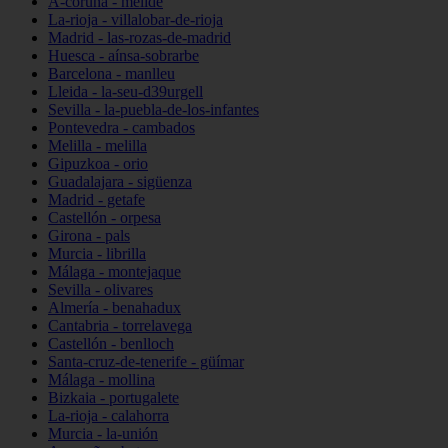
A-coruña - melide
La-rioja - villalobar-de-rioja
Madrid - las-rozas-de-madrid
Huesca - aínsa-sobrarbe
Barcelona - manlleu
Lleida - la-seu-d39urgell
Sevilla - la-puebla-de-los-infantes
Pontevedra - cambados
Melilla - melilla
Gipuzkoa - orio
Guadalajara - sigüenza
Madrid - getafe
Castellón - orpesa
Girona - pals
Murcia - librilla
Málaga - montejaque
Sevilla - olivares
Almería - benahadux
Cantabria - torrelavega
Castellón - benlloch
Santa-cruz-de-tenerife - güímar
Málaga - mollina
Bizkaia - portugalete
La-rioja - calahorra
Murcia - la-unión