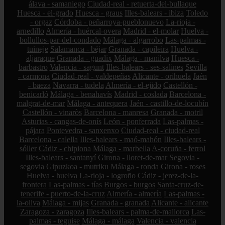
álava - samaniego
Ciudad-real - retuerta-del-bullaque
Huesca - el-grado
Huesca - graus
Illes-balears - ibiza
Toledo
- orgaz
Córdoba - peñarroya-pueblonuevo
La-rioja -
arnedillo
Almería - huércal-overa
Madrid - el-molar
Huelva -
bollullos-par-del-condado
Málaga - algarrobo
Las-palmas -
tuineje
Salamanca - béjar
Granada - capileira
Huelva -
aljaraque
Granada - guadix
Málaga - manilva
Huesca -
barbastro
Valencia - sagunt
Illes-balears - ses-salines
Sevilla
- carmona
Ciudad-real - valdepeñas
Alicante - orihuela
Jaén
- baeza
Navarra - tudela
Almería - el-ejido
Castellón -
benicarló
Málaga - benahavís
Madrid - coslada
Barcelona -
malgrat-de-mar
Málaga - antequera
Jaén - castillo-de-locubín
Castellón - vinaròs
Barcelona - manresa
Granada - motril
Asturias - cangas-de-onís
León - ponferrada
Las-palmas -
pájara
Pontevedra - sanxenxo
Ciudad-real - ciudad-real
Barcelona - calella
Illes-balears - maó-mahón
Illes-balears -
sóller
Cádiz - chipiona
Málaga - marbella
A-coruña - ferrol
Illes-balears - santanyí
Girona - lloret-de-mar
Segovia -
segovia
Gipuzkoa - mutriku
Málaga - ronda
Girona - roses
Huelva - huelva
La-rioja - logroño
Cádiz - jerez-de-la-
frontera
Las-palmas - tías
Burgos - burgos
Santa-cruz-de-
tenerife - puerto-de-la-cruz
Almería - almería
Las-palmas -
la-oliva
Málaga - mijas
Granada - granada
Alicante - alicante
Zaragoza - zaragoza
Illes-balears - palma-de-mallorca
Las-
palmas - teguise
Málaga - málaga
Valencia - valencia