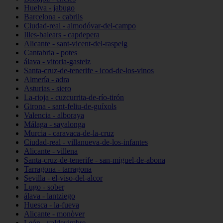
Huelva - jabugo
Barcelona - cabrils
Ciudad-real - almodóvar-del-campo
Illes-balears - capdepera
Alicante - sant-vicent-del-raspeig
Cantabria - potes
álava - vitoria-gasteiz
Santa-cruz-de-tenerife - icod-de-los-vinos
Almería - adra
Asturias - siero
La-rioja - cuzcurrita-de-río-tirón
Girona - sant-feliu-de-guíxols
Valencia - alboraya
Málaga - sayalonga
Murcia - caravaca-de-la-cruz
Ciudad-real - villanueva-de-los-infantes
Alicante - villena
Santa-cruz-de-tenerife - san-miguel-de-abona
Tarragona - tarragona
Sevilla - el-viso-del-alcor
Lugo - sober
álava - lantziego
Huesca - la-fueva
Alicante - monòver
León - valdevimbre