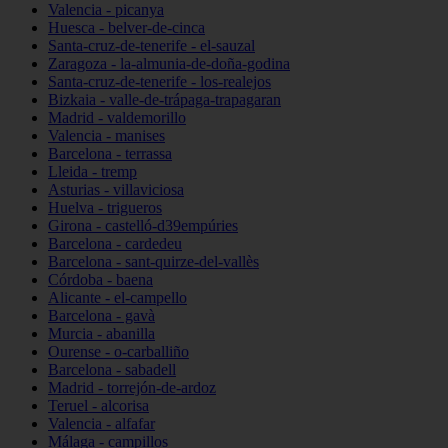
Valencia - picanya
Huesca - belver-de-cinca
Santa-cruz-de-tenerife - el-sauzal
Zaragoza - la-almunia-de-doña-godina
Santa-cruz-de-tenerife - los-realejos
Bizkaia - valle-de-trápaga-trapagaran
Madrid - valdemorillo
Valencia - manises
Barcelona - terrassa
Lleida - tremp
Asturias - villaviciosa
Huelva - trigueros
Girona - castelló-d39empúries
Barcelona - cardedeu
Barcelona - sant-quirze-del-vallès
Córdoba - baena
Alicante - el-campello
Barcelona - gavà
Murcia - abanilla
Ourense - o-carballiño
Barcelona - sabadell
Madrid - torrejón-de-ardoz
Teruel - alcorisa
Valencia - alfafar
Málaga - campillos