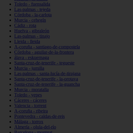
Toledo - fuensalida
Las-palmas - tejeda
Córdoba - la-carlota
Murcia - cehegín
Cádiz - rota
Huelva - gibraleón
Las-palmas - tinajo
Lleida - lleida
A-coruña - santiago-de-compostela
Córdoba - aguilar-de-la-frontera
álava - eskuernaga
Santa-cruz-de-tenerife - tegueste
Murcia - jumilla
Las-palmas - santa-lucía-de-tirajana
Santa-cruz-de-tenerife - la-orotava
Santa-cruz-de-tenerife - la-guancha
Murcia - moratalla
Toledo - yepes
Cáceres - cáceres
Valencia - torrent
A-coruña - ribeira
Pontevedra - caldas-de-reis
Málaga - torrox
Almería - olula-del-río
Barcelona - montgat