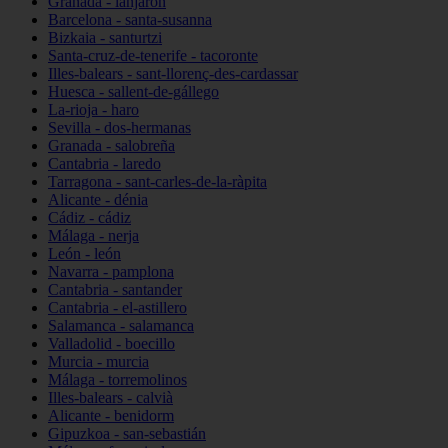
Granada - lanjarón
Barcelona - santa-susanna
Bizkaia - santurtzi
Santa-cruz-de-tenerife - tacoronte
Illes-balears - sant-llorenç-des-cardassar
Huesca - sallent-de-gállego
La-rioja - haro
Sevilla - dos-hermanas
Granada - salobreña
Cantabria - laredo
Tarragona - sant-carles-de-la-ràpita
Alicante - dénia
Cádiz - cádiz
Málaga - nerja
León - león
Navarra - pamplona
Cantabria - santander
Cantabria - el-astillero
Salamanca - salamanca
Valladolid - boecillo
Murcia - murcia
Málaga - torremolinos
Illes-balears - calvià
Alicante - benidorm
Gipuzkoa - san-sebastián