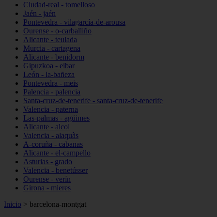
Ciudad-real - tomelloso
Jaén - jaén
Pontevedra - vilagarcía-de-arousa
Ourense - o-carballiño
Alicante - teulada
Murcia - cartagena
Alicante - benidorm
Gipuzkoa - eibar
León - la-bañeza
Pontevedra - meis
Palencia - palencia
Santa-cruz-de-tenerife - santa-cruz-de-tenerife
Valencia - paterna
Las-palmas - agüimes
Alicante - alcoi
Valencia - alaquàs
A-coruña - cabanas
Alicante - el-campello
Asturias - grado
Valencia - benetússer
Ourense - verín
Girona - mieres
Inicio
>
barcelona-montgat