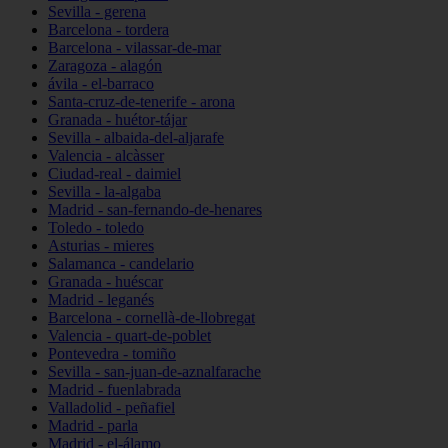
Sevilla - gerena
Barcelona - tordera
Barcelona - vilassar-de-mar
Zaragoza - alagón
ávila - el-barraco
Santa-cruz-de-tenerife - arona
Granada - huétor-tájar
Sevilla - albaida-del-aljarafe
Valencia - alcàsser
Ciudad-real - daimiel
Sevilla - la-algaba
Madrid - san-fernando-de-henares
Toledo - toledo
Asturias - mieres
Salamanca - candelario
Granada - huéscar
Madrid - leganés
Barcelona - cornellà-de-llobregat
Valencia - quart-de-poblet
Pontevedra - tomiño
Sevilla - san-juan-de-aznalfarache
Madrid - fuenlabrada
Valladolid - peñafiel
Madrid - parla
Madrid - el-álamo