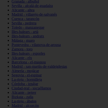
Granada - albuñol
Sevilla - alcalá-de-guadaíra
Alicante - altea
Madrid - villarejo-de-salvanés
Cuenca - tarancón
Sevilla - pedrera
Toledo - manzaneque
Illes-balears - artà
Illes-balears - andratx
Málaga - guaro
Pontevedra - vilanova-de-arousa
Zamora - toro
Illes-balears - esporles
Alicante - elx
Barcelona - el-masnou
Madrid - san-martín-de-valdeiglesias
Almería - mojácar
Segovia - el-espinar
La-rioja - hormilleja
Córdoba - iznájar
Ciudad-real - socuéllamos
Alicante - petrer
Bizkaia - zalla
La-rioja - ábalos
Madrid - alcorcón