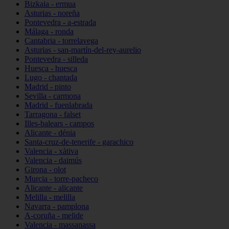
Bizkaia - ermua
Asturias - noreña
Pontevedra - a-estrada
Málaga - ronda
Cantabria - torrelavega
Asturias - san-martín-del-rey-aurelio
Pontevedra - silleda
Huesca - huesca
Lugo - chantada
Madrid - pinto
Sevilla - carmona
Madrid - fuenlabrada
Tarragona - falset
Illes-balears - campos
Alicante - dénia
Santa-cruz-de-tenerife - garachico
Valencia - xàtiva
Valencia - daimús
Girona - olot
Murcia - torre-pacheco
Alicante - alicante
Melilla - melilla
Navarra - pamplona
A-coruña - melide
Valencia - massanassa