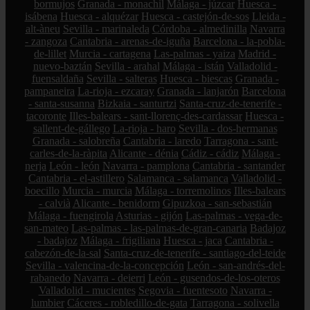
bormujos
Granada - monachil
Málaga - júzcar
Huesca -
isábena
Huesca - alquézar
Huesca - castejón-de-sos
Lleida -
alt-àneu
Sevilla - marinaleda
Córdoba - almedinilla
Navarra
- zangoza
Cantabria - arenas-de-iguña
Barcelona - la-pobla-
de-lillet
Murcia - cartagena
Las-palmas - yaiza
Madrid -
nuevo-baztán
Sevilla - arahal
Málaga - istán
Valladolid -
fuensaldaña
Sevilla - salteras
Huesca - biescas
Granada -
pampaneira
La-rioja - ezcaray
Granada - lanjarón
Barcelona
- santa-susanna
Bizkaia - santurtzi
Santa-cruz-de-tenerife -
tacoronte
Illes-balears - sant-llorenç-des-cardassar
Huesca -
sallent-de-gállego
La-rioja - haro
Sevilla - dos-hermanas
Granada - salobreña
Cantabria - laredo
Tarragona - sant-
carles-de-la-ràpita
Alicante - dénia
Cádiz - cádiz
Málaga -
nerja
León - león
Navarra - pamplona
Cantabria - santander
Cantabria - el-astillero
Salamanca - salamanca
Valladolid -
boecillo
Murcia - murcia
Málaga - torremolinos
Illes-balears
- calvià
Alicante - benidorm
Gipuzkoa - san-sebastián
Málaga - fuengirola
Asturias - gijón
Las-palmas - vega-de-
san-mateo
Las-palmas - las-palmas-de-gran-canaria
Badajoz
- badajoz
Málaga - frigiliana
Huesca - jaca
Cantabria -
cabezón-de-la-sal
Santa-cruz-de-tenerife - santiago-del-teide
Sevilla - valencina-de-la-concepción
León - san-andrés-del-
rabanedo
Navarra - deierri
León - gusendos-de-los-oteros
Valladolid - mucientes
Segovia - fuentesoto
Navarra -
lumbier
Cáceres - robledillo-de-gata
Tarragona - solivella