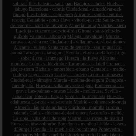
subirats
Illes-balears - sant-joan
Badajoz - cheles
Huelva -
jabugo
Barcelona - cabrils
Ciudad-real - almodóvar-del-
campo
Illes-balears - capdepera
Alicante - sant-vicent-del-
raspeig
Cantabria - potes
álava - vitoria-gasteiz
Santa-cruz-
de-tenerife - icod-de-los-vinos
Almería - adra
Asturias - siero
La-rioja - cuzcurrita-de-río-tirón
Girona - sant-feliu-de-
guíxols
Valencia - alboraya
Málaga - sayalonga
Murcia -
caravaca-de-la-cruz
Ciudad-real - villanueva-de-los-infantes
Alicante - villena
Santa-cruz-de-tenerife - san-miguel-de-
abona
Tarragona - tarragona
Sevilla - el-viso-del-alcor
Lugo
- sober
álava - lantziego
Huesca - la-fueva
Alicante -
monòver
León - valdevimbre
Tarragona - calafell
Granada -
güejar-sierra
Bizkaia - amorebieta-etxano
Cantabria - medio-
cudeyo
Lugo - cervo
La-rioja - lardero
León - molinaseca
Ciudad-real - almagro
Murcia - molina-de-segura
Zaragoza -
fuendejalón
Huesca - villanueva-de-sigena
Pontevedra - o-
grove
Las-palmas - arucas
Lleida - mollerussa
Sevilla -
aznalcázar
Toledo - bargas
Sevilla - la-rinconada
Huesca -
adahuesca
La-rioja - san-asensio
Madrid - colmenar-de-oreja
Almería - láujar-de-andarax
Córdoba - montilla
Girona -
palamós
Cádiz - chiclana-de-la-frontera
A-coruña - melide
La-rioja - villalobar-de-rioja
Madrid - las-rozas-de-madrid
Huesca - aínsa-sobrarbe
Barcelona - manlleu
Lleida - la-seu-
d39urgell
Sevilla - la-puebla-de-los-infantes
Pontevedra -
cambados
Melilla - melilla
Gipuzkoa - orio
Guadalajara -