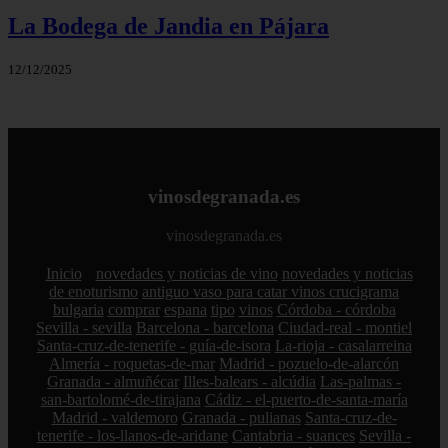
La Bodega de Jandia en Pájara
12/12/2025
vinosdegranada.es
vinosdegranada.es
Inicio
novedades y noticias de vino
novedades y noticias
de enoturismo
antiguo vaso para catar vinos crucigrama
bulgaria
comprar
espana
tipo
vinos
Córdoba - córdoba
Sevilla - sevilla
Barcelona - barcelona
Ciudad-real - montiel
Santa-cruz-de-tenerife - guía-de-isora
La-rioja - casalarreina
Almería - roquetas-de-mar
Madrid - pozuelo-de-alarcón
Granada - almuñécar
Illes-balears - alcúdia
Las-palmas -
san-bartolomé-de-tirajana
Cádiz - el-puerto-de-santa-maría
Madrid - valdemoro
Granada - pulianas
Santa-cruz-de-
tenerife - los-llanos-de-aridane
Cantabria - suances
Sevilla -