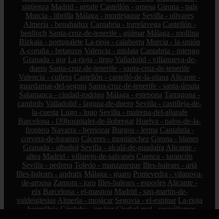
sigüenza
Madrid - getafe
Castellón - orpesa
Girona - pals
Murcia - librilla
Málaga - montejaque
Sevilla - olivares
Almería - benahadux
Cantabria - torrelavega
Castellón -
benlloch
Santa-cruz-de-tenerife - güímar
Málaga - mollina
Bizkaia - portugalete
La-rioja - calahorra
Murcia - la-unión
A-coruña - betanzos
Valencia - mislata
Cantabria - miengo
Granada - gor
La-rioja - tirgo
Valladolid - villanueva-de-
duero
Santa-cruz-de-tenerife - santa-cruz-de-tenerife
Valencia - cullera
Castellón - castelló-de-la-plana
Alicante -
guardamar-del-segura
Santa-cruz-de-tenerife - santa-úrsula
Salamanca - ciudad-rodrigo
Málaga - estepona
Tarragona -
cambrils
Valladolid - laguna-de-duero
Sevilla - castilleja-de-
la-cuesta
Lugo - lugo
Sevilla - mairena-del-aljarafe
Barcelona - l39hospitalet-de-llobregat
Huelva - palos-de-la-
frontera
Navarra - berriozar
Burgos - lerma
Cantabria -
corvera-de-toranzo
Cáceres - montánchez
Girona - blanes
Granada - albuñol
Sevilla - alcalá-de-guadaíra
Alicante -
altea
Madrid - villarejo-de-salvanés
Cuenca - tarancón
Sevilla - pedrera
Toledo - manzaneque
Illes-balears - artà
Illes-balears - andratx
Málaga - guaro
Pontevedra - vilanova-
de-arousa
Zamora - toro
Illes-balears - esporles
Alicante -
elx
Barcelona - el-masnou
Madrid - san-martín-de-
valdeiglesias
Almería - mojácar
Segovia - el-espinar
La-rioja
- hormilleja
Córdoba - iznájar
Ciudad-real - socuéllamos
Alicante - petrer
Bizkaia - zalla
La-rioja - ábalos
Madrid -