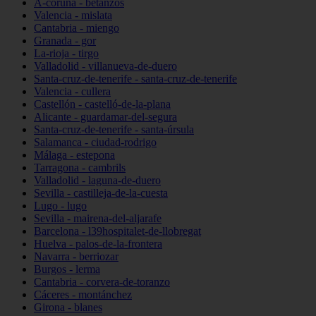
A-coruña - betanzos
Valencia - mislata
Cantabria - miengo
Granada - gor
La-rioja - tirgo
Valladolid - villanueva-de-duero
Santa-cruz-de-tenerife - santa-cruz-de-tenerife
Valencia - cullera
Castellón - castelló-de-la-plana
Alicante - guardamar-del-segura
Santa-cruz-de-tenerife - santa-úrsula
Salamanca - ciudad-rodrigo
Málaga - estepona
Tarragona - cambrils
Valladolid - laguna-de-duero
Sevilla - castilleja-de-la-cuesta
Lugo - lugo
Sevilla - mairena-del-aljarafe
Barcelona - l39hospitalet-de-llobregat
Huelva - palos-de-la-frontera
Navarra - berriozar
Burgos - lerma
Cantabria - corvera-de-toranzo
Cáceres - montánchez
Girona - blanes