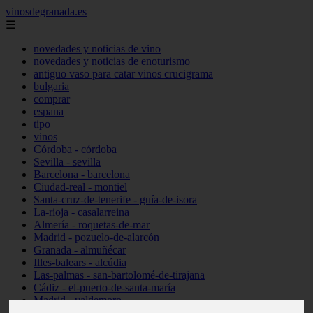
vinosdegranada.es
☰
novedades y noticias de vino
novedades y noticias de enoturismo
antiguo vaso para catar vinos crucigrama
bulgaria
comprar
espana
tipo
vinos
Córdoba - córdoba
Sevilla - sevilla
Barcelona - barcelona
Ciudad-real - montiel
Santa-cruz-de-tenerife - guía-de-isora
La-rioja - casalarreina
Almería - roquetas-de-mar
Madrid - pozuelo-de-alarcón
Granada - almuñécar
Illes-balears - alcúdia
Las-palmas - san-bartolomé-de-tirajana
Cádiz - el-puerto-de-santa-maría
Madrid - valdemoro
Granada - pulianas