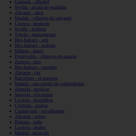
Granada - albuñol
Sevilla - alcalá-de-guadaíra
Alicante - altea
Madrid - villarejo-de-salvanés
Cuenca - tarancón
Sevilla - pedrera
Toledo - manzaneque
Illes-balears - artà
Illes-balears - andratx
Málaga - guaro
Pontevedra - vilanova-de-arousa
Zamora - toro
Illes-balears - esporles
Alicante - elx
Barcelona - el-masnou
Madrid - san-martín-de-valdeiglesias
Almería - mojácar
Segovia - el-espinar
La-rioja - hormilleja
Córdoba - iznájar
Ciudad-real - socuéllamos
Alicante - petrer
Bizkaia - zalla
La-rioja - ábalos
Madrid - alcorcón