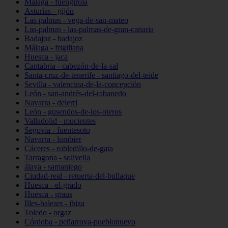
Málaga - fuengirola
Asturias - gijón
Las-palmas - vega-de-san-mateo
Las-palmas - las-palmas-de-gran-canaria
Badajoz - badajoz
Málaga - frigiliana
Huesca - jaca
Cantabria - cabezón-de-la-sal
Santa-cruz-de-tenerife - santiago-del-teide
Sevilla - valencina-de-la-concepción
León - san-andrés-del-rabanedo
Navarra - deierri
León - gusendos-de-los-oteros
Valladolid - mucientes
Segovia - fuentesoto
Navarra - lumbier
Cáceres - robledillo-de-gata
Tarragona - solivella
álava - samaniego
Ciudad-real - retuerta-del-bullaque
Huesca - el-grado
Huesca - graus
Illes-balears - ibiza
Toledo - orgaz
Córdoba - peñarroya-pueblonuevo