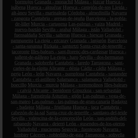
bormujos
Granada - monachil
Málaga - júzcar
Huesca -
isábena
Huesca - alquézar
Huesca - castejón-de-sos
Lleida -
alt-àneu
Sevilla - marinaleda
Córdoba - almedinilla
Navarra
- zangoza
Cantabria - arenas-de-iguña
Barcelona - la-pobla-
de-lillet
Murcia - cartagena
Las-palmas - yaiza
Madrid -
nuevo-baztán
Sevilla - arahal
Málaga - istán
Valladolid -
fuensaldaña
Sevilla - salteras
Huesca - biescas
Granada -
pampaneira
La-rioja - ezcaray
Granada - lanjarón
Barcelona
- santa-susanna
Bizkaia - santurtzi
Santa-cruz-de-tenerife -
tacoronte
Illes-balears - sant-llorenç-des-cardassar
Huesca -
sallent-de-gállego
La-rioja - haro
Sevilla - dos-hermanas
Granada - salobreña
Cantabria - laredo
Tarragona - sant-
carles-de-la-ràpita
Alicante - dénia
Cádiz - cádiz
Málaga -
nerja
León - león
Navarra - pamplona
Cantabria - santander
Cantabria - el-astillero
Salamanca - salamanca
Valladolid -
boecillo
Murcia - murcia
Málaga - torremolinos
Illes-balears
- calvià
Alicante - benidorm
Gipuzkoa - san-sebastián
Málaga - fuengirola
Asturias - gijón
Las-palmas - vega-de-
san-mateo
Las-palmas - las-palmas-de-gran-canaria
Badajoz
- badajoz
Málaga - frigiliana
Huesca - jaca
Cantabria -
cabezón-de-la-sal
Santa-cruz-de-tenerife - santiago-del-teide
Sevilla - valencina-de-la-concepción
León - san-andrés-del-
rabanedo
Navarra - deierri
León - gusendos-de-los-oteros
Valladolid - mucientes
Segovia - fuentesoto
Navarra -
lumbier
Cáceres - robledillo-de-gata
Tarragona - solivella