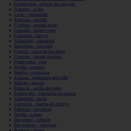
Ciudad-real - alcázar-de-san-juan
Asturias - avilés
León - villamañán
Valencia - chulilla
Córdoba - puente-genil
Granada - huétor-vega
Cantabria - bareyo
Valladolid - valladolid
Barcelona - font-rubí
Cuenca - casas-de-los-pinos
Córdoba - fuente-obejuna
Pontevedra - vigo
Sevilla - tomares
Huelva - cortegana
Zamora - pobladura-del-valle
Málaga - monda
Palencia - autilla-del-pino
Pontevedra - vilagarcía-de-arousa
Valladolid - rueda
Cantabria - marina-de-cudeyo
Palencia - moratinos
Sevilla - camas
Barcelona - subirats
Illes-balears - sant-joan
Badajoz - cheles