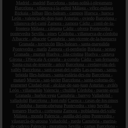
Madrid - madrid
Barcelona - palau-solità-i-plegamans
Barcelona - vilanova-i-la-geltrú
Málaga - vélez-málaga
Bizkaia - bilbao
Illes-balears - campos
Huesca - huesca
León - valencia-de-don-juan
Asturias - oviedo
Barcelona -
vilanova-del-camí
Zamora - zamora
Cádiz - conil-de-la-
frontera
Málaga - cártama
Cádiz - olvera
Pontevedra -
pontevedra
Sevilla - gines
Córdoba - villanueva-de-córdoba
Albacete - albacete
Cantabria - san-vicente-de-la-barquera
Granada - torvizcón
Illes-balears - santa-margalida
Pontevedra - marín
Zamora - el-perdigón
Bizkaia - sestao
Granada - murtas
Huelva - isla-cristina
Huelva - cartaya
Girona - l39escala
A-coruña - a-coruña
Cádiz - san-fernando
Santa-cruz-de-tenerife - arico
Barcelona - cerdanyola-del-
vallès
Barcelona - sant-cugat-del-vallès
Las-palmas - santa-
brígida
Illes-balears - santa-eulària-des-riu
Barcelona -
mataró
Murcia - san-javier
Barcelona - santa-coloma-de-
gramenet
Ciudad-real - alcázar-de-san-juan
Asturias - avilés
León - villamañán
Valencia - chulilla
Córdoba - puente-genil
Granada - huétor-vega
Cantabria - bareyo
Valladolid -
valladolid
Barcelona - font-rubí
Cuenca - casas-de-los-pinos
Córdoba - fuente-obejuna
Pontevedra - vigo
Sevilla -
tomares
Huelva - cortegana
Zamora - pobladura-del-valle
Málaga - monda
Palencia - autilla-del-pino
Pontevedra -
vilagarcía-de-arousa
Valladolid - rueda
Cantabria - marina-
de-cudeyo
Palencia - moratinos
Sevilla - camas
Barcelona -