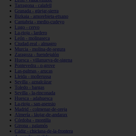
Tarragona - calafell
Granada - güejar-sierra
Bizkaia - amorebieta-etxano
Cantabria - medio-cudeyo
Lugo - cervo
La-rioja - lardero
León - molinaseca
Ciudad-real - almagro
Murcia - molina-de-segura
Zaragoza - fuendejalón
Huesca - villanueva-de-sigena
Pontevedra - o-grove
Las-palmas - arucas
Lleida - mollerussa
Sevilla - aznalcázar
Toledo - bargas
Sevilla - la-rinconada
Huesca - adahuesca
La-rioja - san-asensio
Madrid - colmenar-de-oreja
Almería - láujar-de-andarax
Córdoba - montilla
Girona - palamós
Cádiz - chiclana-de-la-frontera