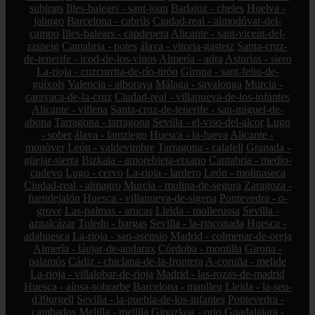
subirats
Illes-balears - sant-joan
Badajoz - cheles
Huelva -
jabugo
Barcelona - cabrils
Ciudad-real - almodóvar-del-
campo
Illes-balears - capdepera
Alicante - sant-vicent-del-
raspeig
Cantabria - potes
álava - vitoria-gasteiz
Santa-cruz-
de-tenerife - icod-de-los-vinos
Almería - adra
Asturias - siero
La-rioja - cuzcurrita-de-río-tirón
Girona - sant-feliu-de-
guíxols
Valencia - alboraya
Málaga - sayalonga
Murcia -
caravaca-de-la-cruz
Ciudad-real - villanueva-de-los-infantes
Alicante - villena
Santa-cruz-de-tenerife - san-miguel-de-
abona
Tarragona - tarragona
Sevilla - el-viso-del-alcor
Lugo
- sober
álava - lantziego
Huesca - la-fueva
Alicante -
monòver
León - valdevimbre
Tarragona - calafell
Granada -
güejar-sierra
Bizkaia - amorebieta-etxano
Cantabria - medio-
cudeyo
Lugo - cervo
La-rioja - lardero
León - molinaseca
Ciudad-real - almagro
Murcia - molina-de-segura
Zaragoza -
fuendejalón
Huesca - villanueva-de-sigena
Pontevedra - o-
grove
Las-palmas - arucas
Lleida - mollerussa
Sevilla -
aznalcázar
Toledo - bargas
Sevilla - la-rinconada
Huesca -
adahuesca
La-rioja - san-asensio
Madrid - colmenar-de-oreja
Almería - láujar-de-andarax
Córdoba - montilla
Girona -
palamós
Cádiz - chiclana-de-la-frontera
A-coruña - melide
La-rioja - villalobar-de-rioja
Madrid - las-rozas-de-madrid
Huesca - aínsa-sobrarbe
Barcelona - manlleu
Lleida - la-seu-
d39urgell
Sevilla - la-puebla-de-los-infantes
Pontevedra -
cambados
Melilla - melilla
Gipuzkoa - orio
Guadalajara -