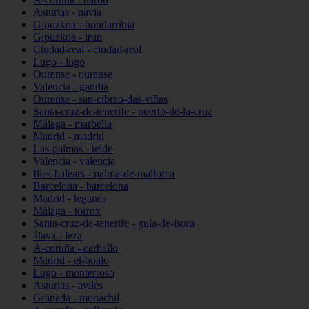
Asturias - navia
Gipuzkoa - hondarribia
Gipuzkoa - irun
Ciudad-real - ciudad-real
Lugo - lugo
Ourense - ourense
Valencia - gandia
Ourense - san-cibrao-das-viñas
Santa-cruz-de-tenerife - puerto-de-la-cruz
Málaga - marbella
Madrid - madrid
Las-palmas - telde
Valencia - valencia
Illes-balears - palma-de-mallorca
Barcelona - barcelona
Madrid - leganés
Málaga - torrox
Santa-cruz-de-tenerife - guía-de-isora
álava - leza
A-coruña - carballo
Madrid - el-boalo
Lugo - monterroso
Asturias - avilés
Granada - monachil