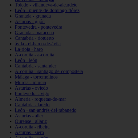
Toledo - villanueva-de-alcardete
León - puente-de-domingo-flórez
Granada - granada
Asturias - gijón
Pontevedra - pontevedra
Granada - maracena
Cantabria - riotuerto
ávila - el-barco-de-ávila
La-rioja - haro
A-coruña - a-coruña
León - león
Cantabria - santander
A-coruña - santiago-de-compostela
Málaga - torremolinos
Murcia - murcia
Asturias - oviedo
Pontevedra - vigo
Almería - roquetas-de-mar
Cantabria - laredo
León - san-andrés-del-rabanedo
Asturias - aller
Ourense - allariz
A-coruña - ribeira
Asturias - siero
A-coruña - narón