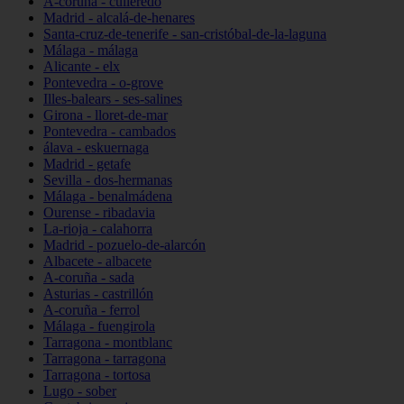
A-coruña - culleredo
Madrid - alcalá-de-henares
Santa-cruz-de-tenerife - san-cristóbal-de-la-laguna
Málaga - málaga
Alicante - elx
Pontevedra - o-grove
Illes-balears - ses-salines
Girona - lloret-de-mar
Pontevedra - cambados
álava - eskuernaga
Madrid - getafe
Sevilla - dos-hermanas
Málaga - benalmádena
Ourense - ribadavia
La-rioja - calahorra
Madrid - pozuelo-de-alarcón
Albacete - albacete
A-coruña - sada
Asturias - castrillón
A-coruña - ferrol
Málaga - fuengirola
Tarragona - montblanc
Tarragona - tarragona
Tarragona - tortosa
Lugo - sober