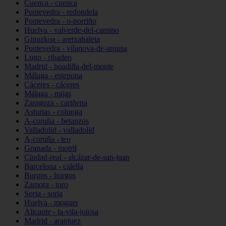
Cuenca - cuenca
Pontevedra - redondela
Pontevedra - o-porriño
Huelva - valverde-del-camino
Gipuzkoa - aretxabaleta
Pontevedra - vilanova-de-arousa
Lugo - ribadeo
Madrid - boadilla-del-monte
Málaga - estepona
Cáceres - cáceres
Málaga - mijas
Zaragoza - cariñena
Asturias - colunga
A-coruña - betanzos
Valladolid - valladolid
A-coruña - teo
Granada - motril
Ciudad-real - alcázar-de-san-juan
Barcelona - calella
Burgos - burgos
Zamora - toro
Soria - soria
Huelva - moguer
Alicante - la-vila-joiosa
Madrid - aranjuez