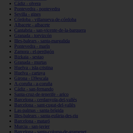
Cádiz - olvera
Pontevedra - pontevedra
Sevilla - gines
Córdoba - villanueva-de-córdoba
Albacete - albacete
Cantabria - san-vicente-de-la-barquera
Granada - torvizcón
Illes-balears - santa-margalida
Pontevedra - marín
Zamora - el-perdigón
Bizkaia - sestao
Granada - murtas
Huelva - isla-cristina
Huelva - cartaya
Girona - l39escala
A-coruña - a-coruña
Cádiz - san-fernando
Santa-cruz-de-tenerife - arico
Barcelona - cerdanyola-del-vallès
Barcelona - sant-cugat-del-vallès
Las-palmas - santa-brígida
Illes-balears - santa-eulària-des-riu
Barcelona - mataró
Murcia - san-javier
Barcelona - santa-coloma-de-gramenet