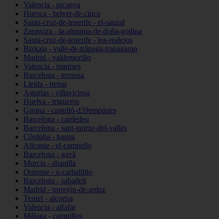
Valencia - picanya
Huesca - belver-de-cinca
Santa-cruz-de-tenerife - el-sauzal
Zaragoza - la-almunia-de-doña-godina
Santa-cruz-de-tenerife - los-realejos
Bizkaia - valle-de-trápaga-trapagaran
Madrid - valdemorillo
Valencia - manises
Barcelona - terrassa
Lleida - tremp
Asturias - villaviciosa
Huelva - trigueros
Girona - castelló-d39empúries
Barcelona - cardedeu
Barcelona - sant-quirze-del-vallès
Córdoba - baena
Alicante - el-campello
Barcelona - gavà
Murcia - abanilla
Ourense - o-carballiño
Barcelona - sabadell
Madrid - torrejón-de-ardoz
Teruel - alcorisa
Valencia - alfafar
Málaga - campillos