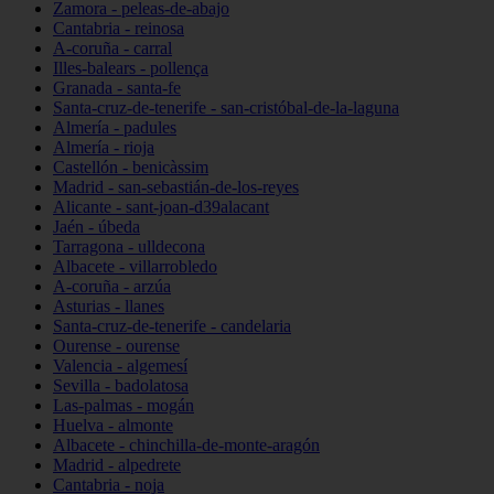
Zamora - peleas-de-abajo
Cantabria - reinosa
A-coruña - carral
Illes-balears - pollença
Granada - santa-fe
Santa-cruz-de-tenerife - san-cristóbal-de-la-laguna
Almería - padules
Almería - rioja
Castellón - benicàssim
Madrid - san-sebastián-de-los-reyes
Alicante - sant-joan-d39alacant
Jaén - úbeda
Tarragona - ulldecona
Albacete - villarrobledo
A-coruña - arzúa
Asturias - llanes
Santa-cruz-de-tenerife - candelaria
Ourense - ourense
Valencia - algemesí
Sevilla - badolatosa
Las-palmas - mogán
Huelva - almonte
Albacete - chinchilla-de-monte-aragón
Madrid - alpedrete
Cantabria - noja