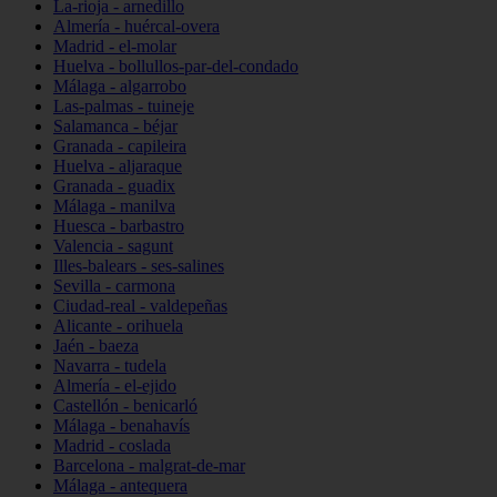
La-rioja - arnedillo
Almería - huércal-overa
Madrid - el-molar
Huelva - bollullos-par-del-condado
Málaga - algarrobo
Las-palmas - tuineje
Salamanca - béjar
Granada - capileira
Huelva - aljaraque
Granada - guadix
Málaga - manilva
Huesca - barbastro
Valencia - sagunt
Illes-balears - ses-salines
Sevilla - carmona
Ciudad-real - valdepeñas
Alicante - orihuela
Jaén - baeza
Navarra - tudela
Almería - el-ejido
Castellón - benicarló
Málaga - benahavís
Madrid - coslada
Barcelona - malgrat-de-mar
Málaga - antequera