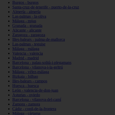
Burgos - burgos
Santa-cruz-de-tenerife - puerto-de-la-cruz
Almería - almería
Las-palmas - la-oliva
Málaga - mijas
Granada - granada
Alicante - alicante
Zaragoza - zaragoza
Illes-balears - palma-de-mallorca
Las-palmas - teguise
Málaga - málaga
Valencia - valencia
Madrid - madrid
Barcelona - palau-solità-i-plegamans
Barcelona - vilanova-i-la-geltrú
Málaga - vélez-málaga
Bizkaia - bilbao
Illes-balears - campos
Huesca - huesca
León - valencia-de-don-juan
Asturias - oviedo
Barcelona - vilanova-del-camí
Zamora - zamora
Cádiz - conil-de-la-frontera
Málaga - cártama