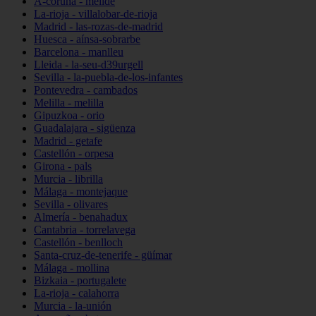
A-coruña - melide
La-rioja - villalobar-de-rioja
Madrid - las-rozas-de-madrid
Huesca - aínsa-sobrarbe
Barcelona - manlleu
Lleida - la-seu-d39urgell
Sevilla - la-puebla-de-los-infantes
Pontevedra - cambados
Melilla - melilla
Gipuzkoa - orio
Guadalajara - sigüenza
Madrid - getafe
Castellón - orpesa
Girona - pals
Murcia - librilla
Málaga - montejaque
Sevilla - olivares
Almería - benahadux
Cantabria - torrelavega
Castellón - benlloch
Santa-cruz-de-tenerife - güímar
Málaga - mollina
Bizkaia - portugalete
La-rioja - calahorra
Murcia - la-unión