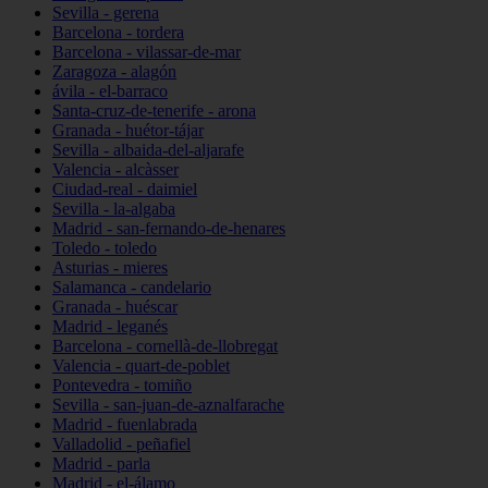
Sevilla - gerena
Barcelona - tordera
Barcelona - vilassar-de-mar
Zaragoza - alagón
ávila - el-barraco
Santa-cruz-de-tenerife - arona
Granada - huétor-tájar
Sevilla - albaida-del-aljarafe
Valencia - alcàsser
Ciudad-real - daimiel
Sevilla - la-algaba
Madrid - san-fernando-de-henares
Toledo - toledo
Asturias - mieres
Salamanca - candelario
Granada - huéscar
Madrid - leganés
Barcelona - cornellà-de-llobregat
Valencia - quart-de-poblet
Pontevedra - tomiño
Sevilla - san-juan-de-aznalfarache
Madrid - fuenlabrada
Valladolid - peñafiel
Madrid - parla
Madrid - el-álamo