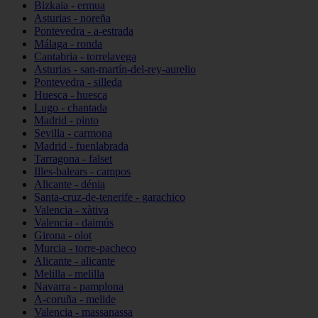
Bizkaia - ermua
Asturias - noreña
Pontevedra - a-estrada
Málaga - ronda
Cantabria - torrelavega
Asturias - san-martín-del-rey-aurelio
Pontevedra - silleda
Huesca - huesca
Lugo - chantada
Madrid - pinto
Sevilla - carmona
Madrid - fuenlabrada
Tarragona - falset
Illes-balears - campos
Alicante - dénia
Santa-cruz-de-tenerife - garachico
Valencia - xàtiva
Valencia - daimús
Girona - olot
Murcia - torre-pacheco
Alicante - alicante
Melilla - melilla
Navarra - pamplona
A-coruña - melide
Valencia - massanassa