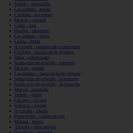
Toledo - fuensalida
Las-palmas - tejeda
Córdoba - la-carlota
Murcia - cehegín
Cádiz - rota
Huelva - gibraleón
Las-palmas - tinajo
Lleida - lleida
A-coruña - santiago-de-compostela
Córdoba - aguilar-de-la-frontera
álava - eskuernaga
Santa-cruz-de-tenerife - tegueste
Murcia - jumilla
Las-palmas - santa-lucía-de-tirajana
Santa-cruz-de-tenerife - la-orotava
Santa-cruz-de-tenerife - la-guancha
Murcia - moratalla
Toledo - yepes
Cáceres - cáceres
Valencia - torrent
A-coruña - ribeira
Pontevedra - caldas-de-reis
Málaga - torrox
Almería - olula-del-río
Barcelona - montgat