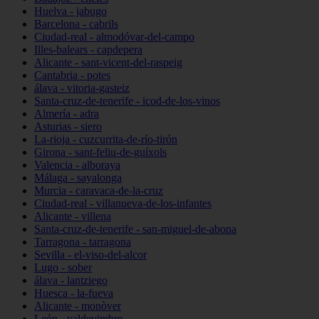
Huelva - jabugo
Barcelona - cabrils
Ciudad-real - almodóvar-del-campo
Illes-balears - capdepera
Alicante - sant-vicent-del-raspeig
Cantabria - potes
álava - vitoria-gasteiz
Santa-cruz-de-tenerife - icod-de-los-vinos
Almería - adra
Asturias - siero
La-rioja - cuzcurrita-de-río-tirón
Girona - sant-feliu-de-guíxols
Valencia - alboraya
Málaga - sayalonga
Murcia - caravaca-de-la-cruz
Ciudad-real - villanueva-de-los-infantes
Alicante - villena
Santa-cruz-de-tenerife - san-miguel-de-abona
Tarragona - tarragona
Sevilla - el-viso-del-alcor
Lugo - sober
álava - lantziego
Huesca - la-fueva
Alicante - monòver
León - valdevimbre