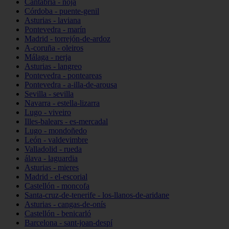
Cantabria - noja
Córdoba - puente-genil
Asturias - laviana
Pontevedra - marín
Madrid - torrejón-de-ardoz
A-coruña - oleiros
Málaga - nerja
Asturias - langreo
Pontevedra - ponteareas
Pontevedra - a-illa-de-arousa
Sevilla - sevilla
Navarra - estella-lizarra
Lugo - viveiro
Illes-balears - es-mercadal
Lugo - mondoñedo
León - valdevimbre
Valladolid - rueda
álava - laguardia
Asturias - mieres
Madrid - el-escorial
Castellón - moncofa
Santa-cruz-de-tenerife - los-llanos-de-aridane
Asturias - cangas-de-onís
Castellón - benicarló
Barcelona - sant-joan-despí