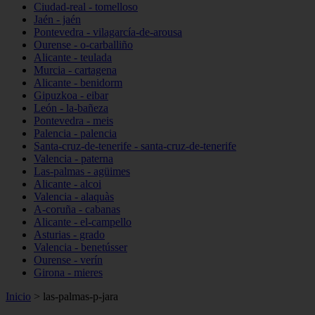
Ciudad-real - tomelloso
Jaén - jaén
Pontevedra - vilagarcía-de-arousa
Ourense - o-carballiño
Alicante - teulada
Murcia - cartagena
Alicante - benidorm
Gipuzkoa - eibar
León - la-bañeza
Pontevedra - meis
Palencia - palencia
Santa-cruz-de-tenerife - santa-cruz-de-tenerife
Valencia - paterna
Las-palmas - agüimes
Alicante - alcoi
Valencia - alaquàs
A-coruña - cabanas
Alicante - el-campello
Asturias - grado
Valencia - benetússer
Ourense - verín
Girona - mieres
Inicio
>
las-palmas-p-jara