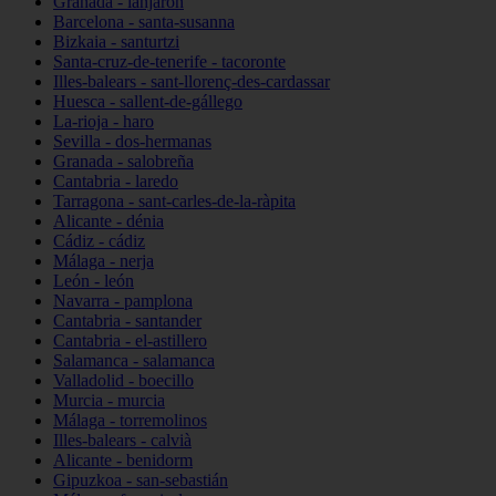
Granada - lanjarón
Barcelona - santa-susanna
Bizkaia - santurtzi
Santa-cruz-de-tenerife - tacoronte
Illes-balears - sant-llorenç-des-cardassar
Huesca - sallent-de-gállego
La-rioja - haro
Sevilla - dos-hermanas
Granada - salobreña
Cantabria - laredo
Tarragona - sant-carles-de-la-ràpita
Alicante - dénia
Cádiz - cádiz
Málaga - nerja
León - león
Navarra - pamplona
Cantabria - santander
Cantabria - el-astillero
Salamanca - salamanca
Valladolid - boecillo
Murcia - murcia
Málaga - torremolinos
Illes-balears - calvià
Alicante - benidorm
Gipuzkoa - san-sebastián