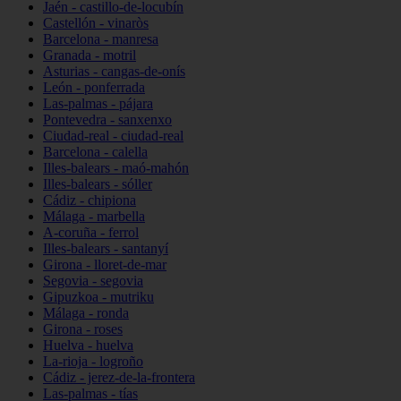
Jaén - castillo-de-locubín
Castellón - vinaròs
Barcelona - manresa
Granada - motril
Asturias - cangas-de-onís
León - ponferrada
Las-palmas - pájara
Pontevedra - sanxenxo
Ciudad-real - ciudad-real
Barcelona - calella
Illes-balears - maó-mahón
Illes-balears - sóller
Cádiz - chipiona
Málaga - marbella
A-coruña - ferrol
Illes-balears - santanyí
Girona - lloret-de-mar
Segovia - segovia
Gipuzkoa - mutriku
Málaga - ronda
Girona - roses
Huelva - huelva
La-rioja - logroño
Cádiz - jerez-de-la-frontera
Las-palmas - tías