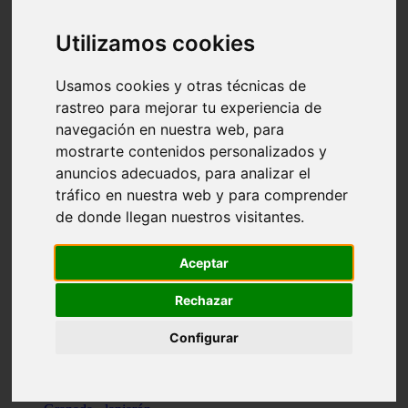
Santa-cruz-de-tenerife - los-llanos-de-aridane
Cantabria - suances
Utilizamos cookies
Sevilla - bormujos
Granada - monachil
Málaga - júzcar
Usamos cookies y otras técnicas de
Huesca - isábena
rastreo para mejorar tu experiencia de
Huesca - alquézar
navegación en nuestra web, para
Huesca - castejón-de-sos
Lleida - alt-àneu
mostrarte contenidos personalizados y
Sevilla - marinaleda
anuncios adecuados, para analizar el
Córdoba - almedinilla
tráfico en nuestra web y para comprender
Navarra - zangoza
Cantabria - arenas-de-iguña
de donde llegan nuestros visitantes.
Barcelona - la-pobla-de-lillet
Murcia - cartagena
Las-palmas - yaiza
Aceptar
Madrid - nuevo-baztán
Sevilla - arahal
Rechazar
Málaga - istán
Valladolid - fuensaldaña
Configurar
Sevilla - salteras
Huesca - biescas
Granada - pampaneira
La-rioja - ezcaray