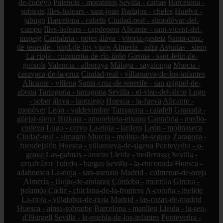
de-cudeyo
Palencia - moratinos
Sevilla - camas
Barcelona -
subirats
Illes-balears - sant-joan
Badajoz - cheles
Huelva -
jabugo
Barcelona - cabrils
Ciudad-real - almodóvar-del-
campo
Illes-balears - capdepera
Alicante - sant-vicent-del-
raspeig
Cantabria - potes
álava - vitoria-gasteiz
Santa-cruz-
de-tenerife - icod-de-los-vinos
Almería - adra
Asturias - siero
La-rioja - cuzcurrita-de-río-tirón
Girona - sant-feliu-de-
guíxols
Valencia - alboraya
Málaga - sayalonga
Murcia -
caravaca-de-la-cruz
Ciudad-real - villanueva-de-los-infantes
Alicante - villena
Santa-cruz-de-tenerife - san-miguel-de-
abona
Tarragona - tarragona
Sevilla - el-viso-del-alcor
Lugo
- sober
álava - lantziego
Huesca - la-fueva
Alicante -
monòver
León - valdevimbre
Tarragona - calafell
Granada -
güejar-sierra
Bizkaia - amorebieta-etxano
Cantabria - medio-
cudeyo
Lugo - cervo
La-rioja - lardero
León - molinaseca
Ciudad-real - almagro
Murcia - molina-de-segura
Zaragoza -
fuendejalón
Huesca - villanueva-de-sigena
Pontevedra - o-
grove
Las-palmas - arucas
Lleida - mollerussa
Sevilla -
aznalcázar
Toledo - bargas
Sevilla - la-rinconada
Huesca -
adahuesca
La-rioja - san-asensio
Madrid - colmenar-de-oreja
Almería - láujar-de-andarax
Córdoba - montilla
Girona -
palamós
Cádiz - chiclana-de-la-frontera
A-coruña - melide
La-rioja - villalobar-de-rioja
Madrid - las-rozas-de-madrid
Huesca - aínsa-sobrarbe
Barcelona - manlleu
Lleida - la-seu-
d39urgell
Sevilla - la-puebla-de-los-infantes
Pontevedra -