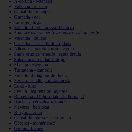
A-coruña - betanzos
Valencia - mislata
Cantabria - miengo
Granada - gor
La-rioja - tirgo
Valladolid - villanueva-de-duero
Santa-cruz-de-tenerife - santa-cruz-de-tenerife
Valencia - cullera
Castellón - castelló-de-la-plana
Alicante - guardamar-del-segura
Santa-cruz-de-tenerife - santa-úrsula
Salamanca - ciudad-rodrigo
Málaga - estepona
Tarragona - cambrils
Valladolid - laguna-de-duero
Sevilla - castilleja-de-la-cuesta
Lugo - lugo
Sevilla - mairena-del-aljarafe
Barcelona - l39hospitalet-de-llobregat
Huelva - palos-de-la-frontera
Navarra - berriozar
Burgos - lerma
Cantabria - corvera-de-toranzo
Cáceres - montánchez
Girona - blanes