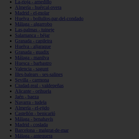
La-rioja - arnedillo
Almería - huércal-overa
Madrid - el-molar
Huelva - bollullos-par-del-condado
Málaga - algarrobo
Las-palmas - tuineje
Salamanca - béjar
Granada - capileira
Huelva - aljaraque
Granada - guadix
Málaga - manilva
Huesca - barbastro
Valencia - sagunt
Illes-balears - ses-salines
Sevilla - carmona
Ciudad-real - valdepeñas
Alicante - orihuela
Jaén - baeza
Navarra - tudela
Almería - el-ejido
Castellón - benicarló
Málaga - benahavís
Madrid - coslada
Barcelona - malgrat-de-mar
Málaga - antequera