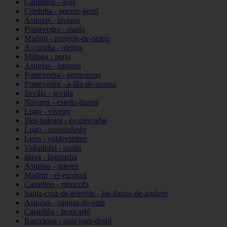
Cantabria - noja
Córdoba - puente-genil
Asturias - laviana
Pontevedra - marín
Madrid - torrejón-de-ardoz
A-coruña - oleiros
Málaga - nerja
Asturias - langreo
Pontevedra - ponteareas
Pontevedra - a-illa-de-arousa
Sevilla - sevilla
Navarra - estella-lizarra
Lugo - viveiro
Illes-balears - es-mercadal
Lugo - mondoñedo
León - valdevimbre
Valladolid - rueda
álava - laguardia
Asturias - mieres
Madrid - el-escorial
Castellón - moncofa
Santa-cruz-de-tenerife - los-llanos-de-aridane
Asturias - cangas-de-onís
Castellón - benicarló
Barcelona - sant-joan-despí