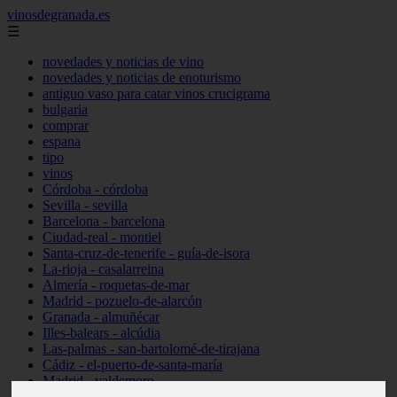
vinosdegranada.es
☰
novedades y noticias de vino
novedades y noticias de enoturismo
antiguo vaso para catar vinos crucigrama
bulgaria
comprar
espana
tipo
vinos
Córdoba - córdoba
Sevilla - sevilla
Barcelona - barcelona
Ciudad-real - montiel
Santa-cruz-de-tenerife - guía-de-isora
La-rioja - casalarreina
Almería - roquetas-de-mar
Madrid - pozuelo-de-alarcón
Granada - almuñécar
Illes-balears - alcúdia
Las-palmas - san-bartolomé-de-tirajana
Cádiz - el-puerto-de-santa-maría
Madrid - valdemoro
Granada - pulianas