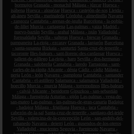
bormujos
Granada - monachil
Málaga - júzcar
Huesca -
isábena
Huesca - alquézar
Huesca - castejón-de-sos
Lleida -
alt-àneu
Sevilla - marinaleda
Córdoba - almedinilla
Navarra
- zangoza
Cantabria - arenas-de-iguña
Barcelona - la-pobla-
de-lillet
Murcia - cartagena
Las-palmas - yaiza
Madrid -
nuevo-baztán
Sevilla - arahal
Málaga - istán
Valladolid -
fuensaldaña
Sevilla - salteras
Huesca - biescas
Granada -
pampaneira
La-rioja - ezcaray
Granada - lanjarón
Barcelona
- santa-susanna
Bizkaia - santurtzi
Santa-cruz-de-tenerife -
tacoronte
Illes-balears - sant-llorenç-des-cardassar
Huesca -
sallent-de-gállego
La-rioja - haro
Sevilla - dos-hermanas
Granada - salobreña
Cantabria - laredo
Tarragona - sant-
carles-de-la-ràpita
Alicante - dénia
Cádiz - cádiz
Málaga -
nerja
León - león
Navarra - pamplona
Cantabria - santander
Cantabria - el-astillero
Salamanca - salamanca
Valladolid -
boecillo
Murcia - murcia
Málaga - torremolinos
Illes-balears
- calvià
Alicante - benidorm
Gipuzkoa - san-sebastián
Málaga - fuengirola
Asturias - gijón
Las-palmas - vega-de-
san-mateo
Las-palmas - las-palmas-de-gran-canaria
Badajoz
- badajoz
Málaga - frigiliana
Huesca - jaca
Cantabria -
cabezón-de-la-sal
Santa-cruz-de-tenerife - santiago-del-teide
Sevilla - valencina-de-la-concepción
León - san-andrés-del-
rabanedo
Navarra - deierri
León - gusendos-de-los-oteros
Valladolid - mucientes
Segovia - fuentesoto
Navarra -