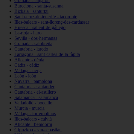
Granada - lanjarón
Barcelona - santa-susanna
Bizkaia - santurtzi
Santa-cruz-de-tenerife - tacoronte
Illes-balears - sant-llorenç-des-cardassar
Huesca - sallent-de-gállego
La-rioja - haro
Sevilla - dos-hermanas
Granada - salobreña
Cantabria - laredo
Tarragona - sant-carles-de-la-ràpita
Alicante - dénia
Cádiz - cádiz
Málaga - nerja
León - león
Navarra - pamplona
Cantabria - santander
Cantabria - el-astillero
Salamanca - salamanca
Valladolid - boecillo
Murcia - murcia
Málaga - torremolinos
Illes-balears - calvià
Alicante - benidorm
Gipuzkoa - san-sebastián