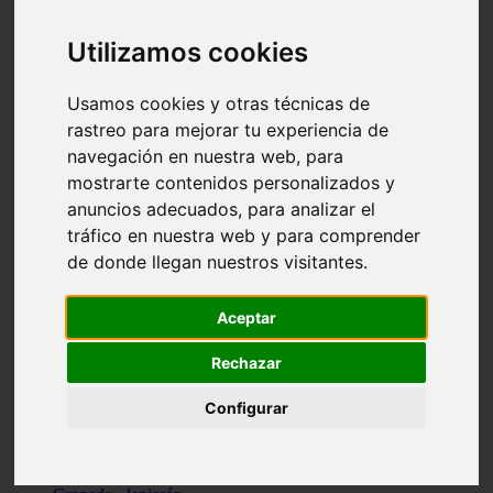
Santa-cruz-de-tenerife - los-llanos-de-aridane
Cantabria - suances
Utilizamos cookies
Sevilla - bormujos
Granada - monachil
Málaga - júzcar
Usamos cookies y otras técnicas de
Huesca - isábena
rastreo para mejorar tu experiencia de
Huesca - alquézar
navegación en nuestra web, para
Huesca - castejón-de-sos
Lleida - alt-àneu
mostrarte contenidos personalizados y
Sevilla - marinaleda
anuncios adecuados, para analizar el
Córdoba - almedinilla
tráfico en nuestra web y para comprender
Navarra - zangoza
Cantabria - arenas-de-iguña
de donde llegan nuestros visitantes.
Barcelona - la-pobla-de-lillet
Murcia - cartagena
Las-palmas - yaiza
Aceptar
Madrid - nuevo-baztán
Sevilla - arahal
Rechazar
Málaga - istán
Valladolid - fuensaldaña
Configurar
Sevilla - salteras
Huesca - biescas
Granada - pampaneira
La-rioja - ezcaray