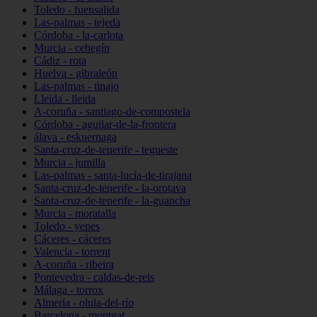
Toledo - fuensalida
Las-palmas - tejeda
Córdoba - la-carlota
Murcia - cehegín
Cádiz - rota
Huelva - gibraleón
Las-palmas - tinajo
Lleida - lleida
A-coruña - santiago-de-compostela
Córdoba - aguilar-de-la-frontera
álava - eskuernaga
Santa-cruz-de-tenerife - tegueste
Murcia - jumilla
Las-palmas - santa-lucía-de-tirajana
Santa-cruz-de-tenerife - la-orotava
Santa-cruz-de-tenerife - la-guancha
Murcia - moratalla
Toledo - yepes
Cáceres - cáceres
Valencia - torrent
A-coruña - ribeira
Pontevedra - caldas-de-reis
Málaga - torrox
Almería - olula-del-río
Barcelona - montgat