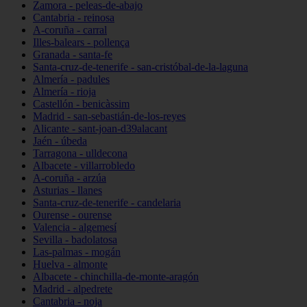
Zamora - peleas-de-abajo
Cantabria - reinosa
A-coruña - carral
Illes-balears - pollença
Granada - santa-fe
Santa-cruz-de-tenerife - san-cristóbal-de-la-laguna
Almería - padules
Almería - rioja
Castellón - benicàssim
Madrid - san-sebastián-de-los-reyes
Alicante - sant-joan-d39alacant
Jaén - úbeda
Tarragona - ulldecona
Albacete - villarrobledo
A-coruña - arzúa
Asturias - llanes
Santa-cruz-de-tenerife - candelaria
Ourense - ourense
Valencia - algemesí
Sevilla - badolatosa
Las-palmas - mogán
Huelva - almonte
Albacete - chinchilla-de-monte-aragón
Madrid - alpedrete
Cantabria - noja