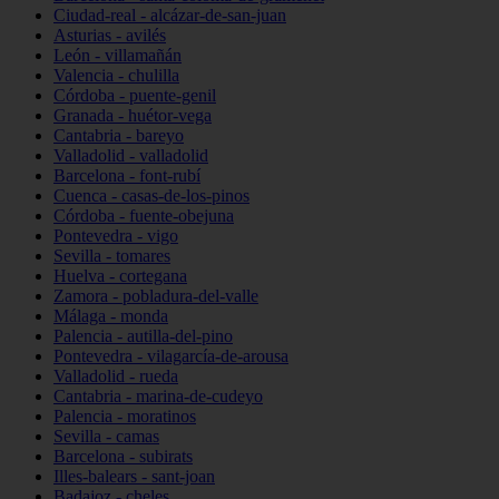
Ciudad-real - alcázar-de-san-juan
Asturias - avilés
León - villamañán
Valencia - chulilla
Córdoba - puente-genil
Granada - huétor-vega
Cantabria - bareyo
Valladolid - valladolid
Barcelona - font-rubí
Cuenca - casas-de-los-pinos
Córdoba - fuente-obejuna
Pontevedra - vigo
Sevilla - tomares
Huelva - cortegana
Zamora - pobladura-del-valle
Málaga - monda
Palencia - autilla-del-pino
Pontevedra - vilagarcía-de-arousa
Valladolid - rueda
Cantabria - marina-de-cudeyo
Palencia - moratinos
Sevilla - camas
Barcelona - subirats
Illes-balears - sant-joan
Badajoz - cheles