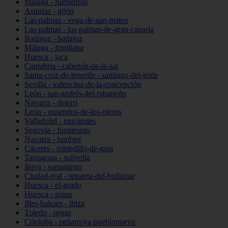
Málaga - fuengirola
Asturias - gijón
Las-palmas - vega-de-san-mateo
Las-palmas - las-palmas-de-gran-canaria
Badajoz - badajoz
Málaga - frigiliana
Huesca - jaca
Cantabria - cabezón-de-la-sal
Santa-cruz-de-tenerife - santiago-del-teide
Sevilla - valencina-de-la-concepción
León - san-andrés-del-rabanedo
Navarra - deierri
León - gusendos-de-los-oteros
Valladolid - mucientes
Segovia - fuentesoto
Navarra - lumbier
Cáceres - robledillo-de-gata
Tarragona - solivella
álava - samaniego
Ciudad-real - retuerta-del-bullaque
Huesca - el-grado
Huesca - graus
Illes-balears - ibiza
Toledo - orgaz
Córdoba - peñarroya-pueblonuevo