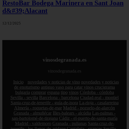
RestoBar Bodega Marinera en Sant Joan
d&#39;Alacant
12/12/2025
vinosdegranada.es
vinosdegranada.es
Inicio
novedades y noticias de vino
novedades y noticias
de enoturismo
antiguo vaso para catar vinos crucigrama
bulgaria
comprar
espana
tipo
vinos
Córdoba - córdoba
Sevilla - sevilla
Barcelona - barcelona
Ciudad-real - montiel
Santa-cruz-de-tenerife - guía-de-isora
La-rioja - casalarreina
Almería - roquetas-de-mar
Madrid - pozuelo-de-alarcón
Granada - almuñécar
Illes-balears - alcúdia
Las-palmas -
san-bartolomé-de-tirajana
Cádiz - el-puerto-de-santa-maría
Madrid - valdemoro
Granada - pulianas
Santa-cruz-de-
tenerife - los-llanos-de-aridane
Cantabria - suances
Sevilla -