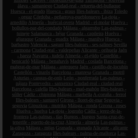
lumbier
Cáceres - robledillo-de-gata
Tarragona - solivella
álava - samaniego
Ciudad-real - retuerta-del-bullaque
Huesca - el-grado
Huesca - graus
Illes-balears - ibiza
Toledo
- orgaz
Córdoba - peñarroya-pueblonuevo
La-rioja -
arnedillo
Almería - huércal-overa
Madrid - el-molar
Huelva -
bollullos-par-del-condado
Málaga - algarrobo
Las-palmas -
tuineje
Salamanca - béjar
Granada - capileira
Huelva -
aljaraque
Granada - guadix
Málaga - manilva
Huesca -
barbastro
Valencia - sagunt
Illes-balears - ses-salines
Sevilla
- carmona
Ciudad-real - valdepeñas
Alicante - orihuela
Jaén
- baeza
Navarra - tudela
Almería - el-ejido
Castellón -
benicarló
Málaga - benahavís
Madrid - coslada
Barcelona -
malgrat-de-mar
Málaga - antequera
Jaén - castillo-de-locubín
Castellón - vinaròs
Barcelona - manresa
Granada - motril
Asturias - cangas-de-onís
León - ponferrada
Las-palmas -
pájara
Pontevedra - sanxenxo
Ciudad-real - ciudad-real
Barcelona - calella
Illes-balears - maó-mahón
Illes-balears -
sóller
Cádiz - chipiona
Málaga - marbella
A-coruña - ferrol
Illes-balears - santanyí
Girona - lloret-de-mar
Segovia -
segovia
Gipuzkoa - mutriku
Málaga - ronda
Girona - roses
Huelva - huelva
La-rioja - logroño
Cádiz - jerez-de-la-
frontera
Las-palmas - tías
Burgos - burgos
Santa-cruz-de-
tenerife - puerto-de-la-cruz
Almería - almería
Las-palmas -
la-oliva
Málaga - mijas
Granada - granada
Alicante - alicante
Zaragoza - zaragoza
Illes-balears - palma-de-mallorca
Las-