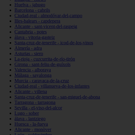
Huelva - jabugo
Barcelona - cabrils
Ciudad-real - almodóvar-del-campo
Illes-balears - capdepera
Alicante - sant-vicent-del-raspeig
Cantabria - potes
álava - vitoria-gasteiz
Santa-cruz-de-tenerife - icod-de-los-vinos
Almería - adra
Asturias - siero
La-rioja - cuzcurrita-de-río-tirón
Girona - sant-feliu-de-guíxols
Valencia - alboraya
Málaga - sayalonga
Murcia - caravaca-de-la-cruz
Ciudad-real - villanueva-de-los-infantes
Alicante - villena
Santa-cruz-de-tenerife - san-miguel-de-abona
Tarragona - tarragona
Sevilla - el-viso-del-alcor
Lugo - sober
álava - lantziego
Huesca - la-fueva
Alicante - monòver
León - valdevimbre