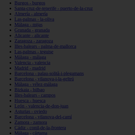
Burgos - burgos
Santa-cruz-de-tenerife - puerto-de-la-cruz
Almería - almería
Las-palmas - la-oliva
Málaga - mijas
Granada - granada
Alicante - alicante
Zaragoza - zaragoza
Illes-balears - palma-de-mallorca
Las-palmas - teguise
Málaga - málaga
Valencia - valencia
Madrid - madrid
Barcelona - palau-solità-i-plegamans
Barcelona - vilanova-i-la-geltrú
Málaga - vélez-málaga
Bizkaia - bilbao
Illes-balears - campos
Huesca - huesca
León - valencia-de-don-juan
Asturias - oviedo
Barcelona - vilanova-del-camí
Zamora - zamora
Cádiz - conil-de-la-frontera
Málaga - cártama