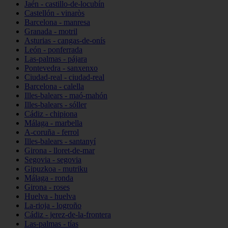
Jaén - castillo-de-locubín
Castellón - vinaròs
Barcelona - manresa
Granada - motril
Asturias - cangas-de-onís
León - ponferrada
Las-palmas - pájara
Pontevedra - sanxenxo
Ciudad-real - ciudad-real
Barcelona - calella
Illes-balears - maó-mahón
Illes-balears - sóller
Cádiz - chipiona
Málaga - marbella
A-coruña - ferrol
Illes-balears - santanyí
Girona - lloret-de-mar
Segovia - segovia
Gipuzkoa - mutriku
Málaga - ronda
Girona - roses
Huelva - huelva
La-rioja - logroño
Cádiz - jerez-de-la-frontera
Las-palmas - tías