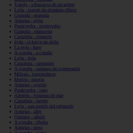
Toledo - villanueva-de-alcardete
León - puente-de-domingo-flórez
Granada - granada
Asturias - gijón
Pontevedra - pontevedra
Granada - maracena
Cantabria - riotuerto
ávila - el-barco-de-ávila
La-rioja - haro
A-coruña - a-coruña
León - león
Cantabria - santander
A-coruña - santiago-de-compostela
Málaga - torremolinos
Murcia - murcia
Asturias - oviedo
Pontevedra - vigo
Almería - roquetas-de-mar
Cantabria - laredo
León - san-andrés-del-rabanedo
Asturias - aller
Ourense - allariz
A-coruña - ribeira
Asturias - siero
A-coruña - narón