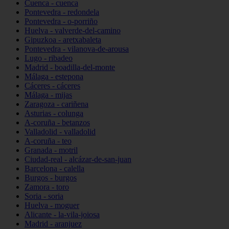
Cuenca - cuenca
Pontevedra - redondela
Pontevedra - o-porriño
Huelva - valverde-del-camino
Gipuzkoa - aretxabaleta
Pontevedra - vilanova-de-arousa
Lugo - ribadeo
Madrid - boadilla-del-monte
Málaga - estepona
Cáceres - cáceres
Málaga - mijas
Zaragoza - cariñena
Asturias - colunga
A-coruña - betanzos
Valladolid - valladolid
A-coruña - teo
Granada - motril
Ciudad-real - alcázar-de-san-juan
Barcelona - calella
Burgos - burgos
Zamora - toro
Soria - soria
Huelva - moguer
Alicante - la-vila-joiosa
Madrid - aranjuez