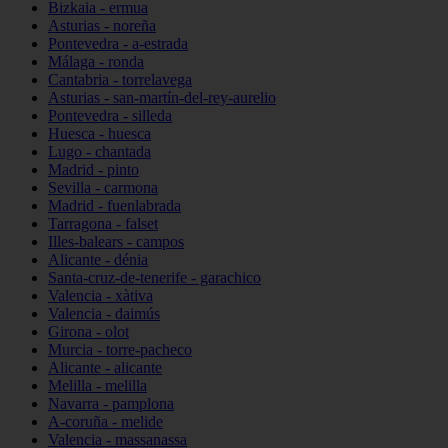
Bizkaia - ermua
Asturias - noreña
Pontevedra - a-estrada
Málaga - ronda
Cantabria - torrelavega
Asturias - san-martín-del-rey-aurelio
Pontevedra - silleda
Huesca - huesca
Lugo - chantada
Madrid - pinto
Sevilla - carmona
Madrid - fuenlabrada
Tarragona - falset
Illes-balears - campos
Alicante - dénia
Santa-cruz-de-tenerife - garachico
Valencia - xàtiva
Valencia - daimús
Girona - olot
Murcia - torre-pacheco
Alicante - alicante
Melilla - melilla
Navarra - pamplona
A-coruña - melide
Valencia - massanassa