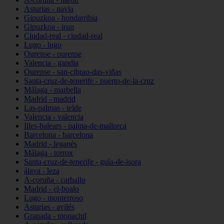
Asturias - navia
Gipuzkoa - hondarribia
Gipuzkoa - irun
Ciudad-real - ciudad-real
Lugo - lugo
Ourense - ourense
Valencia - gandia
Ourense - san-cibrao-das-viñas
Santa-cruz-de-tenerife - puerto-de-la-cruz
Málaga - marbella
Madrid - madrid
Las-palmas - telde
Valencia - valencia
Illes-balears - palma-de-mallorca
Barcelona - barcelona
Madrid - leganés
Málaga - torrox
Santa-cruz-de-tenerife - guía-de-isora
álava - leza
A-coruña - carballo
Madrid - el-boalo
Lugo - monterroso
Asturias - avilés
Granada - monachil