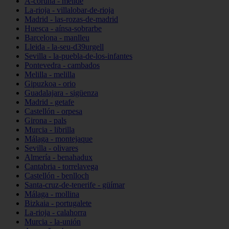
A-coruña - melide
La-rioja - villalobar-de-rioja
Madrid - las-rozas-de-madrid
Huesca - aínsa-sobrarbe
Barcelona - manlleu
Lleida - la-seu-d39urgell
Sevilla - la-puebla-de-los-infantes
Pontevedra - cambados
Melilla - melilla
Gipuzkoa - orio
Guadalajara - sigüenza
Madrid - getafe
Castellón - orpesa
Girona - pals
Murcia - librilla
Málaga - montejaque
Sevilla - olivares
Almería - benahadux
Cantabria - torrelavega
Castellón - benlloch
Santa-cruz-de-tenerife - güímar
Málaga - mollina
Bizkaia - portugalete
La-rioja - calahorra
Murcia - la-unión