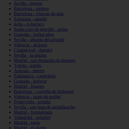
Sevilla - gerena
Barcelona - tordera
Barcelona - vilassar-de-mar
Zaragoza - alagón
ávila - el-barraco
Santa-cruz-de-tenerife - arona
Granada - huétor-tájar
Sevilla - albaida-del-aljarafe
Valencia - alcàsser
Ciudad-real - daimiel
Sevilla - la-algaba
Madrid - san-fernando-de-henares
Toledo - toledo
Asturias - mieres
Salamanca - candelario
Granada - huéscar
Madrid - leganés
Barcelona - cornellà-de-llobregat
Valencia - quart-de-poblet
Pontevedra - tomiño
Sevilla - san-juan-de-aznalfarache
Madrid - fuenlabrada
Valladolid - peñafiel
Madrid - parla
Madrid - el-álamo