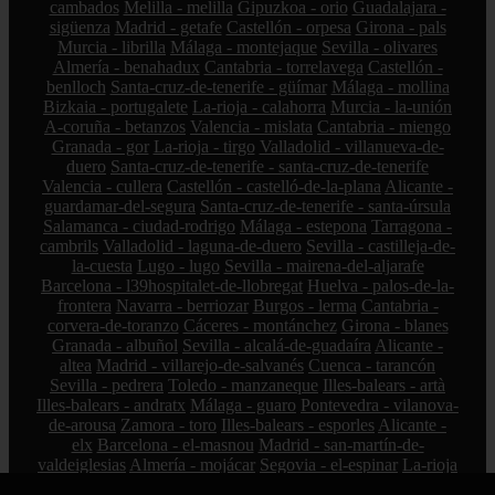
cambados
Melilla - melilla
Gipuzkoa - orio
Guadalajara -
sigüenza
Madrid - getafe
Castellón - orpesa
Girona - pals
Murcia - librilla
Málaga - montejaque
Sevilla - olivares
Almería - benahadux
Cantabria - torrelavega
Castellón -
benlloch
Santa-cruz-de-tenerife - güímar
Málaga - mollina
Bizkaia - portugalete
La-rioja - calahorra
Murcia - la-unión
A-coruña - betanzos
Valencia - mislata
Cantabria - miengo
Granada - gor
La-rioja - tirgo
Valladolid - villanueva-de-
duero
Santa-cruz-de-tenerife - santa-cruz-de-tenerife
Valencia - cullera
Castellón - castelló-de-la-plana
Alicante -
guardamar-del-segura
Santa-cruz-de-tenerife - santa-úrsula
Salamanca - ciudad-rodrigo
Málaga - estepona
Tarragona -
cambrils
Valladolid - laguna-de-duero
Sevilla - castilleja-de-
la-cuesta
Lugo - lugo
Sevilla - mairena-del-aljarafe
Barcelona - l39hospitalet-de-llobregat
Huelva - palos-de-la-
frontera
Navarra - berriozar
Burgos - lerma
Cantabria -
corvera-de-toranzo
Cáceres - montánchez
Girona - blanes
Granada - albuñol
Sevilla - alcalá-de-guadaíra
Alicante -
altea
Madrid - villarejo-de-salvanés
Cuenca - tarancón
Sevilla - pedrera
Toledo - manzaneque
Illes-balears - artà
Illes-balears - andratx
Málaga - guaro
Pontevedra - vilanova-
de-arousa
Zamora - toro
Illes-balears - esporles
Alicante -
elx
Barcelona - el-masnou
Madrid - san-martín-de-
valdeiglesias
Almería - mojácar
Segovia - el-espinar
La-rioja
- hormilleja
Córdoba - iznájar
Ciudad-real - socuéllamos