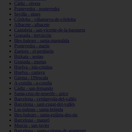
Cádiz - olvera
Pontevedra - pontevedra
Sevilla - gines
Córdoba - villanueva-de-córdoba
Albacete - albacete
Cantabria - san-vicente-de-la-barquera
Granada - torvizcón
Illes-balears - santa-margalida
Pontevedra - marín
Zamora - el-perdigón
Bizkaia - sestao
Granada - murtas
Huelva - isla-cristina
Huelva - cartaya
Girona - l39escala
A-coruña - a-coruña
Cádiz - san-fernando
Santa-cruz-de-tenerife - arico
Barcelona - cerdanyola-del-vallès
Barcelona - sant-cugat-del-vallès
Las-palmas - santa-brígida
Illes-balears - santa-eulària-des-riu
Barcelona - mataró
Murcia - san-javier
Barcelona - santa-coloma-de-gramenet