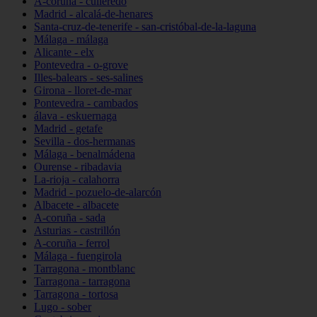
A-coruña - culleredo
Madrid - alcalá-de-henares
Santa-cruz-de-tenerife - san-cristóbal-de-la-laguna
Málaga - málaga
Alicante - elx
Pontevedra - o-grove
Illes-balears - ses-salines
Girona - lloret-de-mar
Pontevedra - cambados
álava - eskuernaga
Madrid - getafe
Sevilla - dos-hermanas
Málaga - benalmádena
Ourense - ribadavia
La-rioja - calahorra
Madrid - pozuelo-de-alarcón
Albacete - albacete
A-coruña - sada
Asturias - castrillón
A-coruña - ferrol
Málaga - fuengirola
Tarragona - montblanc
Tarragona - tarragona
Tarragona - tortosa
Lugo - sober