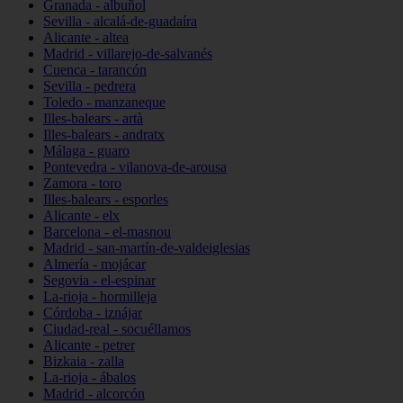
Granada - albuñol
Sevilla - alcalá-de-guadaíra
Alicante - altea
Madrid - villarejo-de-salvanés
Cuenca - tarancón
Sevilla - pedrera
Toledo - manzaneque
Illes-balears - artà
Illes-balears - andratx
Málaga - guaro
Pontevedra - vilanova-de-arousa
Zamora - toro
Illes-balears - esporles
Alicante - elx
Barcelona - el-masnou
Madrid - san-martín-de-valdeiglesias
Almería - mojácar
Segovia - el-espinar
La-rioja - hormilleja
Córdoba - iznájar
Ciudad-real - socuéllamos
Alicante - petrer
Bizkaia - zalla
La-rioja - ábalos
Madrid - alcorcón