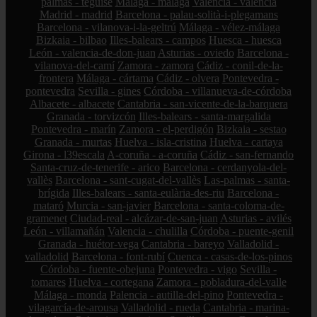
palmas - teguise
Málaga - málaga
Valencia - valencia
Madrid - madrid
Barcelona - palau-solità-i-plegamans
Barcelona - vilanova-i-la-geltrú
Málaga - vélez-málaga
Bizkaia - bilbao
Illes-balears - campos
Huesca - huesca
León - valencia-de-don-juan
Asturias - oviedo
Barcelona -
vilanova-del-camí
Zamora - zamora
Cádiz - conil-de-la-
frontera
Málaga - cártama
Cádiz - olvera
Pontevedra -
pontevedra
Sevilla - gines
Córdoba - villanueva-de-córdoba
Albacete - albacete
Cantabria - san-vicente-de-la-barquera
Granada - torvizcón
Illes-balears - santa-margalida
Pontevedra - marín
Zamora - el-perdigón
Bizkaia - sestao
Granada - murtas
Huelva - isla-cristina
Huelva - cartaya
Girona - l39escala
A-coruña - a-coruña
Cádiz - san-fernando
Santa-cruz-de-tenerife - arico
Barcelona - cerdanyola-del-
vallès
Barcelona - sant-cugat-del-vallès
Las-palmas - santa-
brígida
Illes-balears - santa-eulària-des-riu
Barcelona -
mataró
Murcia - san-javier
Barcelona - santa-coloma-de-
gramenet
Ciudad-real - alcázar-de-san-juan
Asturias - avilés
León - villamañán
Valencia - chulilla
Córdoba - puente-genil
Granada - huétor-vega
Cantabria - bareyo
Valladolid -
valladolid
Barcelona - font-rubí
Cuenca - casas-de-los-pinos
Córdoba - fuente-obejuna
Pontevedra - vigo
Sevilla -
tomares
Huelva - cortegana
Zamora - pobladura-del-valle
Málaga - monda
Palencia - autilla-del-pino
Pontevedra -
vilagarcía-de-arousa
Valladolid - rueda
Cantabria - marina-