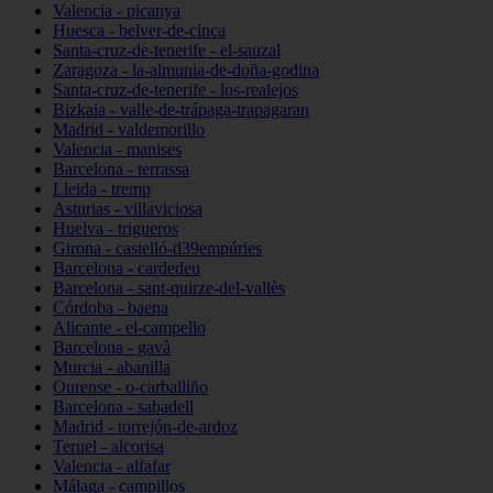
Valencia - picanya
Huesca - belver-de-cinca
Santa-cruz-de-tenerife - el-sauzal
Zaragoza - la-almunia-de-doña-godina
Santa-cruz-de-tenerife - los-realejos
Bizkaia - valle-de-trápaga-trapagaran
Madrid - valdemorillo
Valencia - manises
Barcelona - terrassa
Lleida - tremp
Asturias - villaviciosa
Huelva - trigueros
Girona - castelló-d39empúries
Barcelona - cardedeu
Barcelona - sant-quirze-del-vallès
Córdoba - baena
Alicante - el-campello
Barcelona - gavà
Murcia - abanilla
Ourense - o-carballiño
Barcelona - sabadell
Madrid - torrejón-de-ardoz
Teruel - alcorisa
Valencia - alfafar
Málaga - campillos