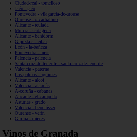
Ciudad-real - tomelloso
Jaén - jaén
Pontevedra - vilagarcía-de-arousa
Ourense - o-carballiño
Alicante - teulada
Murcia - cartagena
Alicante - benidorm
Gipuzkoa - eibar
León - la-bañeza
Pontevedra - meis
Palencia - palencia
Santa-cruz-de-tenerife - santa-cruz-de-tenerife
Valencia - paterna
Las-palmas - agüimes
Alicante - alcoi
Valencia - alaquàs
A-coruña - cabanas
Alicante - el-campello
Asturias - grado
Valencia - benetússer
Ourense - verín
Girona - mieres
Vinos de Granada