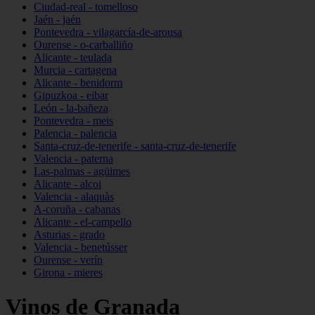
Ciudad-real - tomelloso
Jaén - jaén
Pontevedra - vilagarcía-de-arousa
Ourense - o-carballiño
Alicante - teulada
Murcia - cartagena
Alicante - benidorm
Gipuzkoa - eibar
León - la-bañeza
Pontevedra - meis
Palencia - palencia
Santa-cruz-de-tenerife - santa-cruz-de-tenerife
Valencia - paterna
Las-palmas - agüimes
Alicante - alcoi
Valencia - alaquàs
A-coruña - cabanas
Alicante - el-campello
Asturias - grado
Valencia - benetússer
Ourense - verín
Girona - mieres
Vinos de Granada