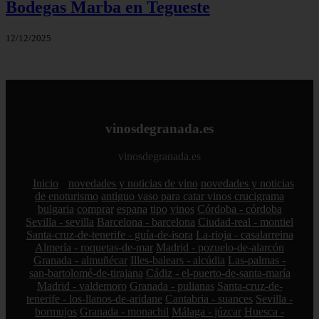
Bodegas Marba en Tegueste
12/12/2025
vinosdegranada.es
vinosdegranada.es
Inicio
novedades y noticias de vino
novedades y noticias
de enoturismo
antiguo vaso para catar vinos crucigrama
bulgaria
comprar
espana
tipo
vinos
Córdoba - córdoba
Sevilla - sevilla
Barcelona - barcelona
Ciudad-real - montiel
Santa-cruz-de-tenerife - guía-de-isora
La-rioja - casalarreina
Almería - roquetas-de-mar
Madrid - pozuelo-de-alarcón
Granada - almuñécar
Illes-balears - alcúdia
Las-palmas -
san-bartolomé-de-tirajana
Cádiz - el-puerto-de-santa-maría
Madrid - valdemoro
Granada - pulianas
Santa-cruz-de-
tenerife - los-llanos-de-aridane
Cantabria - suances
Sevilla -
bormujos
Granada - monachil
Málaga - júzcar
Huesca -