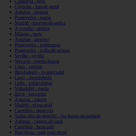
Cantabria - noja
Córdoba - puente-genil
Asturias - laviana
Pontevedra - marín
Madrid - torrejón-de-ardoz
A-coruña - oleiros
Málaga - nerja
Asturias - langreo
Pontevedra - ponteareas
Pontevedra - a-illa-de-arousa
Sevilla - sevilla
Navarra - estella-lizarra
Lugo - viveiro
Illes-balears - es-mercadal
Lugo - mondoñedo
León - valdevimbre
Valladolid - rueda
álava - laguardia
Asturias - mieres
Madrid - el-escorial
Castellón - moncofa
Santa-cruz-de-tenerife - los-llanos-de-aridane
Asturias - cangas-de-onís
Castellón - benicarló
Barcelona - sant-joan-despí