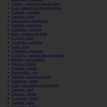
Toledo - villanueva-de-alcardete
León - puente-de-domingo-flórez
Granada - granada
Asturias - gijón
Pontevedra - pontevedra
Granada - maracena
Cantabria - riotuerto
ávila - el-barco-de-ávila
La-rioja - haro
A-coruña - a-coruña
León - león
Cantabria - santander
A-coruña - santiago-de-compostela
Málaga - torremolinos
Murcia - murcia
Asturias - oviedo
Pontevedra - vigo
Almería - roquetas-de-mar
Cantabria - laredo
León - san-andrés-del-rabanedo
Asturias - aller
Ourense - allariz
A-coruña - ribeira
Asturias - siero
A-coruña - narón