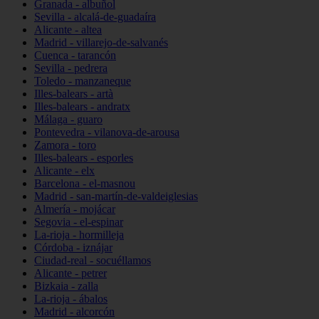
Granada - albuñol
Sevilla - alcalá-de-guadaíra
Alicante - altea
Madrid - villarejo-de-salvanés
Cuenca - tarancón
Sevilla - pedrera
Toledo - manzaneque
Illes-balears - artà
Illes-balears - andratx
Málaga - guaro
Pontevedra - vilanova-de-arousa
Zamora - toro
Illes-balears - esporles
Alicante - elx
Barcelona - el-masnou
Madrid - san-martín-de-valdeiglesias
Almería - mojácar
Segovia - el-espinar
La-rioja - hormilleja
Córdoba - iznájar
Ciudad-real - socuéllamos
Alicante - petrer
Bizkaia - zalla
La-rioja - ábalos
Madrid - alcorcón