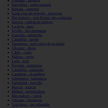
Granada - lanjarón
Barcelona - santa-susanna
Bizkaia - santurtzi
Santa-cruz-de-tenerife - tacoronte
Illes-balears - sant-llorenç-des-cardassar
Huesca - sallent-de-gállego
La-rioja - haro
Sevilla - dos-hermanas
Granada - salobreña
Cantabria - laredo
Tarragona - sant-carles-de-la-ràpita
Alicante - dénia
Cádiz - cádiz
Málaga - nerja
León - león
Navarra - pamplona
Cantabria - santander
Cantabria - el-astillero
Salamanca - salamanca
Valladolid - boecillo
Murcia - murcia
Málaga - torremolinos
Illes-balears - calvià
Alicante - benidorm
Gipuzkoa - san-sebastián