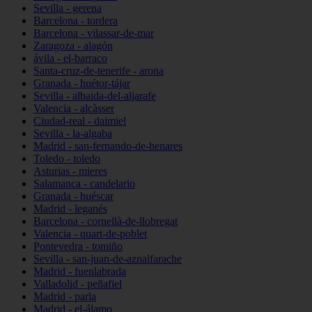
Sevilla - gerena
Barcelona - tordera
Barcelona - vilassar-de-mar
Zaragoza - alagón
ávila - el-barraco
Santa-cruz-de-tenerife - arona
Granada - huétor-tájar
Sevilla - albaida-del-aljarafe
Valencia - alcàsser
Ciudad-real - daimiel
Sevilla - la-algaba
Madrid - san-fernando-de-henares
Toledo - toledo
Asturias - mieres
Salamanca - candelario
Granada - huéscar
Madrid - leganés
Barcelona - cornellà-de-llobregat
Valencia - quart-de-poblet
Pontevedra - tomiño
Sevilla - san-juan-de-aznalfarache
Madrid - fuenlabrada
Valladolid - peñafiel
Madrid - parla
Madrid - el-álamo