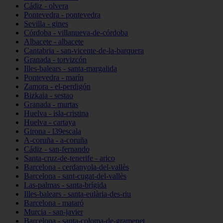
Cádiz - olvera
Pontevedra - pontevedra
Sevilla - gines
Córdoba - villanueva-de-córdoba
Albacete - albacete
Cantabria - san-vicente-de-la-barquera
Granada - torvizcón
Illes-balears - santa-margalida
Pontevedra - marín
Zamora - el-perdigón
Bizkaia - sestao
Granada - murtas
Huelva - isla-cristina
Huelva - cartaya
Girona - l39escala
A-coruña - a-coruña
Cádiz - san-fernando
Santa-cruz-de-tenerife - arico
Barcelona - cerdanyola-del-vallès
Barcelona - sant-cugat-del-vallès
Las-palmas - santa-brígida
Illes-balears - santa-eulària-des-riu
Barcelona - mataró
Murcia - san-javier
Barcelona - santa-coloma-de-gramenet