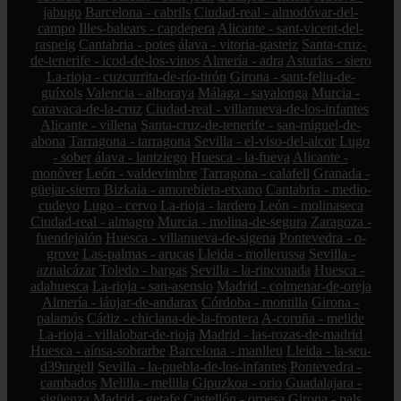
jabugo
Barcelona - cabrils
Ciudad-real - almodóvar-del-
campo
Illes-balears - capdepera
Alicante - sant-vicent-del-
raspeig
Cantabria - potes
álava - vitoria-gasteiz
Santa-cruz-
de-tenerife - icod-de-los-vinos
Almería - adra
Asturias - siero
La-rioja - cuzcurrita-de-río-tirón
Girona - sant-feliu-de-
guíxols
Valencia - alboraya
Málaga - sayalonga
Murcia -
caravaca-de-la-cruz
Ciudad-real - villanueva-de-los-infantes
Alicante - villena
Santa-cruz-de-tenerife - san-miguel-de-
abona
Tarragona - tarragona
Sevilla - el-viso-del-alcor
Lugo
- sober
álava - lantziego
Huesca - la-fueva
Alicante -
monòver
León - valdevimbre
Tarragona - calafell
Granada -
güejar-sierra
Bizkaia - amorebieta-etxano
Cantabria - medio-
cudeyo
Lugo - cervo
La-rioja - lardero
León - molinaseca
Ciudad-real - almagro
Murcia - molina-de-segura
Zaragoza -
fuendejalón
Huesca - villanueva-de-sigena
Pontevedra - o-
grove
Las-palmas - arucas
Lleida - mollerussa
Sevilla -
aznalcázar
Toledo - bargas
Sevilla - la-rinconada
Huesca -
adahuesca
La-rioja - san-asensio
Madrid - colmenar-de-oreja
Almería - láujar-de-andarax
Córdoba - montilla
Girona -
palamós
Cádiz - chiclana-de-la-frontera
A-coruña - melide
La-rioja - villalobar-de-rioja
Madrid - las-rozas-de-madrid
Huesca - aínsa-sobrarbe
Barcelona - manlleu
Lleida - la-seu-
d39urgell
Sevilla - la-puebla-de-los-infantes
Pontevedra -
cambados
Melilla - melilla
Gipuzkoa - orio
Guadalajara -
sigüenza
Madrid - getafe
Castellón - orpesa
Girona - pals