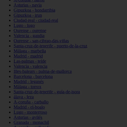
Asturias - navia
Gipuzkoa - hondarribia
Gipuzkoa - irun
Ciudad-real - ciudad-real
Lugo - lugo
Ourense - ourense
Valencia - gandia
Ourense - san-cibrao-das-viñas
Santa-cruz-de-tenerife - puerto-de-la-cruz
Málaga - marbella
Madrid - madrid
Las-palmas - telde
Valencia - valencia
Illes-balears - palma-de-mallorca
Barcelona - barcelona
Madrid - leganés
Málaga - torrox
Santa-cruz-de-tenerife - guía-de-isora
álava - leza
A-coruña - carballo
Madrid - el-boalo
Lugo - monterroso
Asturias - avilés
Granada - monachil