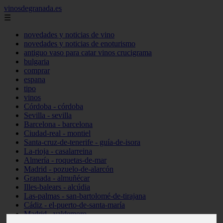
vinosdegranada.es
☰
novedades y noticias de vino
novedades y noticias de enoturismo
antiguo vaso para catar vinos crucigrama
bulgaria
comprar
espana
tipo
vinos
Córdoba - córdoba
Sevilla - sevilla
Barcelona - barcelona
Ciudad-real - montiel
Santa-cruz-de-tenerife - guía-de-isora
La-rioja - casalarreina
Almería - roquetas-de-mar
Madrid - pozuelo-de-alarcón
Granada - almuñécar
Illes-balears - alcúdia
Las-palmas - san-bartolomé-de-tirajana
Cádiz - el-puerto-de-santa-maría
Madrid - valdemoro
Granada - pulianas