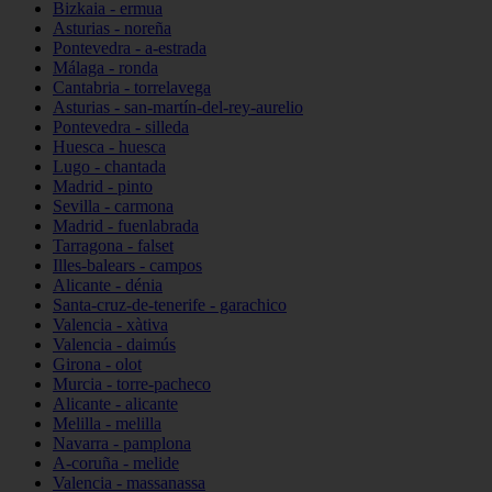
Bizkaia - ermua
Asturias - noreña
Pontevedra - a-estrada
Málaga - ronda
Cantabria - torrelavega
Asturias - san-martín-del-rey-aurelio
Pontevedra - silleda
Huesca - huesca
Lugo - chantada
Madrid - pinto
Sevilla - carmona
Madrid - fuenlabrada
Tarragona - falset
Illes-balears - campos
Alicante - dénia
Santa-cruz-de-tenerife - garachico
Valencia - xàtiva
Valencia - daimús
Girona - olot
Murcia - torre-pacheco
Alicante - alicante
Melilla - melilla
Navarra - pamplona
A-coruña - melide
Valencia - massanassa