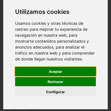
Santa-cruz-de-tenerife - los-llanos-de-aridane
Cantabria - suances
Utilizamos cookies
Sevilla - bormujos
Granada - monachil
Málaga - júzcar
Usamos cookies y otras técnicas de
Huesca - isábena
rastreo para mejorar tu experiencia de
Huesca - alquézar
navegación en nuestra web, para
Huesca - castejón-de-sos
Lleida - alt-àneu
mostrarte contenidos personalizados y
Sevilla - marinaleda
anuncios adecuados, para analizar el
Córdoba - almedinilla
tráfico en nuestra web y para comprender
Navarra - zangoza
Cantabria - arenas-de-iguña
de donde llegan nuestros visitantes.
Barcelona - la-pobla-de-lillet
Murcia - cartagena
Las-palmas - yaiza
Aceptar
Madrid - nuevo-baztán
Sevilla - arahal
Rechazar
Málaga - istán
Valladolid - fuensaldaña
Configurar
Sevilla - salteras
Huesca - biescas
Granada - pampaneira
La-rioja - ezcaray