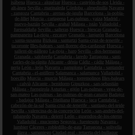
isábena
Huesca - alquézar
Huesca - castejón-de-sos
Lleida -
alt-àneu
Sevilla - marinaleda
Córdoba - almedinilla
Navarra
- zangoza
Cantabria - arenas-de-iguña
Barcelona - la-pobla-
de-lillet
Murcia - cartagena
Las-palmas - yaiza
Madrid -
nuevo-baztán
Sevilla - arahal
Málaga - istán
Valladolid -
fuensaldaña
Sevilla - salteras
Huesca - biescas
Granada -
pampaneira
La-rioja - ezcaray
Granada - lanjarón
Barcelona
- santa-susanna
Bizkaia - santurtzi
Santa-cruz-de-tenerife -
tacoronte
Illes-balears - sant-llorenç-des-cardassar
Huesca -
sallent-de-gállego
La-rioja - haro
Sevilla - dos-hermanas
Granada - salobreña
Cantabria - laredo
Tarragona - sant-
carles-de-la-ràpita
Alicante - dénia
Cádiz - cádiz
Málaga -
nerja
León - león
Navarra - pamplona
Cantabria - santander
Cantabria - el-astillero
Salamanca - salamanca
Valladolid -
boecillo
Murcia - murcia
Málaga - torremolinos
Illes-balears
- calvià
Alicante - benidorm
Gipuzkoa - san-sebastián
Málaga - fuengirola
Asturias - gijón
Las-palmas - vega-de-
san-mateo
Las-palmas - las-palmas-de-gran-canaria
Badajoz
- badajoz
Málaga - frigiliana
Huesca - jaca
Cantabria -
cabezón-de-la-sal
Santa-cruz-de-tenerife - santiago-del-teide
Sevilla - valencina-de-la-concepción
León - san-andrés-del-
rabanedo
Navarra - deierri
León - gusendos-de-los-oteros
Valladolid - mucientes
Segovia - fuentesoto
Navarra -
lumbier
Cáceres - robledillo-de-gata
Tarragona - solivella
álava - samaniego
Ciudad-real - retuerta-del-bullaque