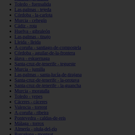
Toledo - fuensalida
Las-palmas - tejeda
Córdoba - la-carlota
Murcia - cehegín
Cádiz - rota
Huelva - gibraleón
Las-palmas - tinajo
Lleida - lleida
A-coruña - santiago-de-compostela
Córdoba - aguilar-de-la-frontera
álava - eskuernaga
Santa-cruz-de-tenerife - tegueste
Murcia - jumilla
Las-palmas - santa-lucía-de-tirajana
Santa-cruz-de-tenerife - la-orotava
Santa-cruz-de-tenerife - la-guancha
Murcia - moratalla
Toledo - yepes
Cáceres - cáceres
Valencia - torrent
A-coruña - ribeira
Pontevedra - caldas-de-reis
Málaga - torrox
Almería - olula-del-río
Barcelona - montgat