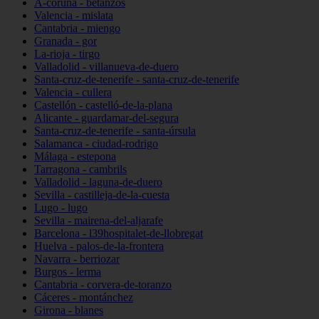
A-coruña - betanzos
Valencia - mislata
Cantabria - miengo
Granada - gor
La-rioja - tirgo
Valladolid - villanueva-de-duero
Santa-cruz-de-tenerife - santa-cruz-de-tenerife
Valencia - cullera
Castellón - castelló-de-la-plana
Alicante - guardamar-del-segura
Santa-cruz-de-tenerife - santa-úrsula
Salamanca - ciudad-rodrigo
Málaga - estepona
Tarragona - cambrils
Valladolid - laguna-de-duero
Sevilla - castilleja-de-la-cuesta
Lugo - lugo
Sevilla - mairena-del-aljarafe
Barcelona - l39hospitalet-de-llobregat
Huelva - palos-de-la-frontera
Navarra - berriozar
Burgos - lerma
Cantabria - corvera-de-toranzo
Cáceres - montánchez
Girona - blanes