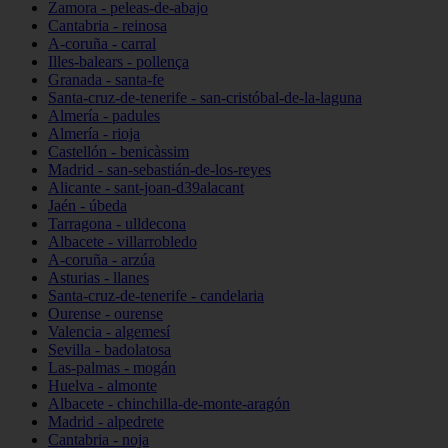
Zamora - peleas-de-abajo
Cantabria - reinosa
A-coruña - carral
Illes-balears - pollença
Granada - santa-fe
Santa-cruz-de-tenerife - san-cristóbal-de-la-laguna
Almería - padules
Almería - rioja
Castellón - benicàssim
Madrid - san-sebastián-de-los-reyes
Alicante - sant-joan-d39alacant
Jaén - úbeda
Tarragona - ulldecona
Albacete - villarrobledo
A-coruña - arzúa
Asturias - llanes
Santa-cruz-de-tenerife - candelaria
Ourense - ourense
Valencia - algemesí
Sevilla - badolatosa
Las-palmas - mogán
Huelva - almonte
Albacete - chinchilla-de-monte-aragón
Madrid - alpedrete
Cantabria - noja