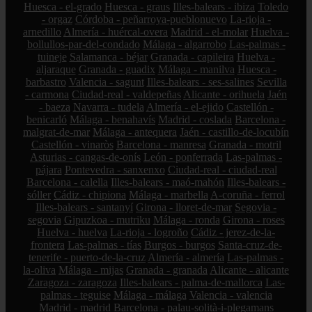
Huesca - el-grado
Huesca - graus
Illes-balears - ibiza
Toledo
- orgaz
Córdoba - peñarroya-pueblonuevo
La-rioja -
arnedillo
Almería - huércal-overa
Madrid - el-molar
Huelva -
bollullos-par-del-condado
Málaga - algarrobo
Las-palmas -
tuineje
Salamanca - béjar
Granada - capileira
Huelva -
aljaraque
Granada - guadix
Málaga - manilva
Huesca -
barbastro
Valencia - sagunt
Illes-balears - ses-salines
Sevilla
- carmona
Ciudad-real - valdepeñas
Alicante - orihuela
Jaén
- baeza
Navarra - tudela
Almería - el-ejido
Castellón -
benicarló
Málaga - benahavís
Madrid - coslada
Barcelona -
malgrat-de-mar
Málaga - antequera
Jaén - castillo-de-locubín
Castellón - vinaròs
Barcelona - manresa
Granada - motril
Asturias - cangas-de-onís
León - ponferrada
Las-palmas -
pájara
Pontevedra - sanxenxo
Ciudad-real - ciudad-real
Barcelona - calella
Illes-balears - maó-mahón
Illes-balears -
sóller
Cádiz - chipiona
Málaga - marbella
A-coruña - ferrol
Illes-balears - santanyí
Girona - lloret-de-mar
Segovia -
segovia
Gipuzkoa - mutriku
Málaga - ronda
Girona - roses
Huelva - huelva
La-rioja - logroño
Cádiz - jerez-de-la-
frontera
Las-palmas - tías
Burgos - burgos
Santa-cruz-de-
tenerife - puerto-de-la-cruz
Almería - almería
Las-palmas -
la-oliva
Málaga - mijas
Granada - granada
Alicante - alicante
Zaragoza - zaragoza
Illes-balears - palma-de-mallorca
Las-
palmas - teguise
Málaga - málaga
Valencia - valencia
Madrid - madrid
Barcelona - palau-solità-i-plegamans