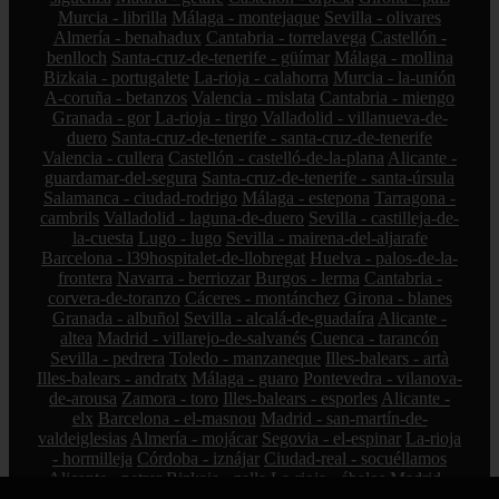
Murcia - librilla
Málaga - montejaque
Sevilla - olivares
Almería - benahadux
Cantabria - torrelavega
Castellón -
benlloch
Santa-cruz-de-tenerife - güímar
Málaga - mollina
Bizkaia - portugalete
La-rioja - calahorra
Murcia - la-unión
A-coruña - betanzos
Valencia - mislata
Cantabria - miengo
Granada - gor
La-rioja - tirgo
Valladolid - villanueva-de-
duero
Santa-cruz-de-tenerife - santa-cruz-de-tenerife
Valencia - cullera
Castellón - castelló-de-la-plana
Alicante -
guardamar-del-segura
Santa-cruz-de-tenerife - santa-úrsula
Salamanca - ciudad-rodrigo
Málaga - estepona
Tarragona -
cambrils
Valladolid - laguna-de-duero
Sevilla - castilleja-de-
la-cuesta
Lugo - lugo
Sevilla - mairena-del-aljarafe
Barcelona - l39hospitalet-de-llobregat
Huelva - palos-de-la-
frontera
Navarra - berriozar
Burgos - lerma
Cantabria -
corvera-de-toranzo
Cáceres - montánchez
Girona - blanes
Granada - albuñol
Sevilla - alcalá-de-guadaíra
Alicante -
altea
Madrid - villarejo-de-salvanés
Cuenca - tarancón
Sevilla - pedrera
Toledo - manzaneque
Illes-balears - artà
Illes-balears - andratx
Málaga - guaro
Pontevedra - vilanova-
de-arousa
Zamora - toro
Illes-balears - esporles
Alicante -
elx
Barcelona - el-masnou
Madrid - san-martín-de-
valdeiglesias
Almería - mojácar
Segovia - el-espinar
La-rioja
- hormilleja
Córdoba - iznájar
Ciudad-real - socuéllamos
Alicante - petrer
Bizkaia - zalla
La-rioja - ábalos
Madrid -
alcorcón
Zamora - peleas-de-abajo
Cantabria - reinosa
A-