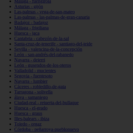
Málaga - fuengirola
Asturias - gijón
Las-palmas - vega-de-san-mateo
Las-palmas - las-palmas-de-gran-canaria
Badajoz - badajoz
Málaga - frigiliana
Huesca - jaca
Cantabria - cabezón-de-la-sal
Santa-cruz-de-tenerife - santiago-del-teide
Sevilla - valencina-de-la-concepción
León - san-andrés-del-rabanedo
Navarra - deierri
León - gusendos-de-los-oteros
Valladolid - mucientes
Segovia - fuentesoto
Navarra - lumbier
Cáceres - robledillo-de-gata
Tarragona - solivella
álava - samaniego
Ciudad-real - retuerta-del-bullaque
Huesca - el-grado
Huesca - graus
Illes-balears - ibiza
Toledo - orgaz
Córdoba - peñarroya-pueblonuevo