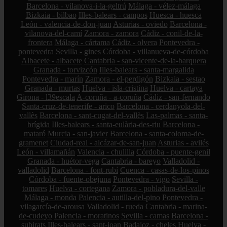
Barcelona - vilanova-i-la-geltrú
Málaga - vélez-málaga
Bizkaia - bilbao
Illes-balears - campos
Huesca - huesca
León - valencia-de-don-juan
Asturias - oviedo
Barcelona -
vilanova-del-camí
Zamora - zamora
Cádiz - conil-de-la-
frontera
Málaga - cártama
Cádiz - olvera
Pontevedra -
pontevedra
Sevilla - gines
Córdoba - villanueva-de-córdoba
Albacete - albacete
Cantabria - san-vicente-de-la-barquera
Granada - torvizcón
Illes-balears - santa-margalida
Pontevedra - marín
Zamora - el-perdigón
Bizkaia - sestao
Granada - murtas
Huelva - isla-cristina
Huelva - cartaya
Girona - l39escala
A-coruña - a-coruña
Cádiz - san-fernando
Santa-cruz-de-tenerife - arico
Barcelona - cerdanyola-del-
vallès
Barcelona - sant-cugat-del-vallès
Las-palmas - santa-
brígida
Illes-balears - santa-eulària-des-riu
Barcelona -
mataró
Murcia - san-javier
Barcelona - santa-coloma-de-
gramenet
Ciudad-real - alcázar-de-san-juan
Asturias - avilés
León - villamañán
Valencia - chulilla
Córdoba - puente-genil
Granada - huétor-vega
Cantabria - bareyo
Valladolid -
valladolid
Barcelona - font-rubí
Cuenca - casas-de-los-pinos
Córdoba - fuente-obejuna
Pontevedra - vigo
Sevilla -
tomares
Huelva - cortegana
Zamora - pobladura-del-valle
Málaga - monda
Palencia - autilla-del-pino
Pontevedra -
vilagarcía-de-arousa
Valladolid - rueda
Cantabria - marina-
de-cudeyo
Palencia - moratinos
Sevilla - camas
Barcelona -
subirats
Illes-balears - sant-joan
Badajoz - cheles
Huelva -