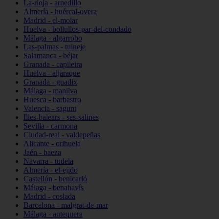
La-rioja - arnedillo
Almería - huércal-overa
Madrid - el-molar
Huelva - bollullos-par-del-condado
Málaga - algarrobo
Las-palmas - tuineje
Salamanca - béjar
Granada - capileira
Huelva - aljaraque
Granada - guadix
Málaga - manilva
Huesca - barbastro
Valencia - sagunt
Illes-balears - ses-salines
Sevilla - carmona
Ciudad-real - valdepeñas
Alicante - orihuela
Jaén - baeza
Navarra - tudela
Almería - el-ejido
Castellón - benicarló
Málaga - benahavís
Madrid - coslada
Barcelona - malgrat-de-mar
Málaga - antequera