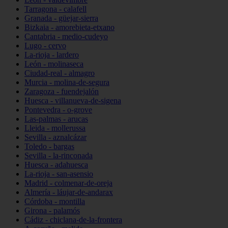
Tarragona - calafell
Granada - güejar-sierra
Bizkaia - amorebieta-etxano
Cantabria - medio-cudeyo
Lugo - cervo
La-rioja - lardero
León - molinaseca
Ciudad-real - almagro
Murcia - molina-de-segura
Zaragoza - fuendejalón
Huesca - villanueva-de-sigena
Pontevedra - o-grove
Las-palmas - arucas
Lleida - mollerussa
Sevilla - aznalcázar
Toledo - bargas
Sevilla - la-rinconada
Huesca - adahuesca
La-rioja - san-asensio
Madrid - colmenar-de-oreja
Almería - láujar-de-andarax
Córdoba - montilla
Girona - palamós
Cádiz - chiclana-de-la-frontera