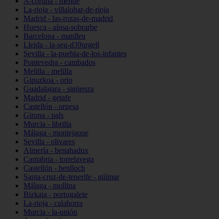
A-coruña - melide
La-rioja - villalobar-de-rioja
Madrid - las-rozas-de-madrid
Huesca - aínsa-sobrarbe
Barcelona - manlleu
Lleida - la-seu-d39urgell
Sevilla - la-puebla-de-los-infantes
Pontevedra - cambados
Melilla - melilla
Gipuzkoa - orio
Guadalajara - sigüenza
Madrid - getafe
Castellón - orpesa
Girona - pals
Murcia - librilla
Málaga - montejaque
Sevilla - olivares
Almería - benahadux
Cantabria - torrelavega
Castellón - benlloch
Santa-cruz-de-tenerife - güímar
Málaga - mollina
Bizkaia - portugalete
La-rioja - calahorra
Murcia - la-unión