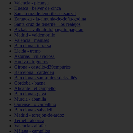
Valencia - picanya
Huesca - belver-de-cinca
Santa-cruz-de-tenerife - el-sauzal
Zaragoza - la-almunia-de-doña-godina
Santa-cruz-de-tenerife - los-realejos
Bizkaia - valle-de-trápaga-trapagaran
Madrid - valdemorillo
Valencia - manises
Barcelona - terrassa
Lleida - tremp
Asturias - villaviciosa
Huelva - trigueros
Girona - castelló-d39empúries
Barcelona - cardedeu
Barcelona - sant-quirze-del-vallès
Córdoba - baena
Alicante - el-campello
Barcelona - gavà
Murcia - abanilla
Ourense - o-carballiño
Barcelona - sabadell
Madrid - torrejón-de-ardoz
Teruel - alcorisa
Valencia - alfafar
Málaga - campillos