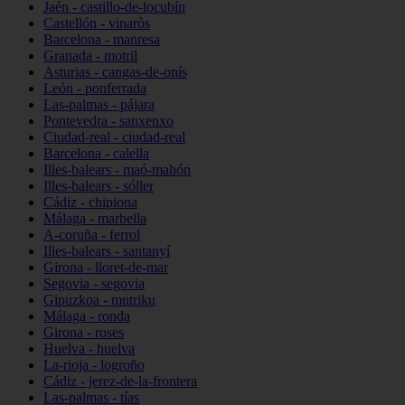
Jaén - castillo-de-locubín
Castellón - vinaròs
Barcelona - manresa
Granada - motril
Asturias - cangas-de-onís
León - ponferrada
Las-palmas - pájara
Pontevedra - sanxenxo
Ciudad-real - ciudad-real
Barcelona - calella
Illes-balears - maó-mahón
Illes-balears - sóller
Cádiz - chipiona
Málaga - marbella
A-coruña - ferrol
Illes-balears - santanyí
Girona - lloret-de-mar
Segovia - segovia
Gipuzkoa - mutriku
Málaga - ronda
Girona - roses
Huelva - huelva
La-rioja - logroño
Cádiz - jerez-de-la-frontera
Las-palmas - tías