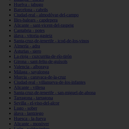
Huelva - jabugo
Barcelona - cabrils
Ciudad-real - almodóvar-del-campo
Illes-balears - capdepera
Alicante - sant-vicent-del-raspeig
Cantabria - potes
álava - vitoria-gasteiz
Santa-cruz-de-tenerife - icod-de-los-vinos
Almería - adra
Asturias - siero
La-rioja - cuzcurrita-de-río-tirón
Girona - sant-feliu-de-guíxols
Valencia - alboraya
Málaga - sayalonga
Murcia - caravaca-de-la-cruz
Ciudad-real - villanueva-de-los-infantes
Alicante - villena
Santa-cruz-de-tenerife - san-miguel-de-abona
Tarragona - tarragona
Sevilla - el-viso-del-alcor
Lugo - sober
álava - lantziego
Huesca - la-fueva
Alicante - monòver
León - valdevimbre