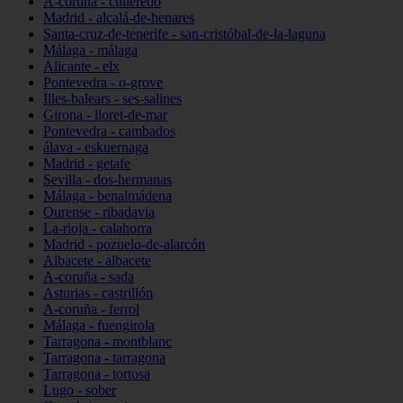
A-coruña - culleredo
Madrid - alcalá-de-henares
Santa-cruz-de-tenerife - san-cristóbal-de-la-laguna
Málaga - málaga
Alicante - elx
Pontevedra - o-grove
Illes-balears - ses-salines
Girona - lloret-de-mar
Pontevedra - cambados
álava - eskuernaga
Madrid - getafe
Sevilla - dos-hermanas
Málaga - benalmádena
Ourense - ribadavia
La-rioja - calahorra
Madrid - pozuelo-de-alarcón
Albacete - albacete
A-coruña - sada
Asturias - castrillón
A-coruña - ferrol
Málaga - fuengirola
Tarragona - montblanc
Tarragona - tarragona
Tarragona - tortosa
Lugo - sober