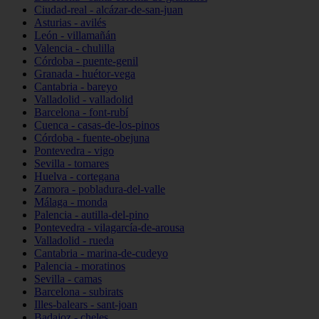
Ciudad-real - alcázar-de-san-juan
Asturias - avilés
León - villamañán
Valencia - chulilla
Córdoba - puente-genil
Granada - huétor-vega
Cantabria - bareyo
Valladolid - valladolid
Barcelona - font-rubí
Cuenca - casas-de-los-pinos
Córdoba - fuente-obejuna
Pontevedra - vigo
Sevilla - tomares
Huelva - cortegana
Zamora - pobladura-del-valle
Málaga - monda
Palencia - autilla-del-pino
Pontevedra - vilagarcía-de-arousa
Valladolid - rueda
Cantabria - marina-de-cudeyo
Palencia - moratinos
Sevilla - camas
Barcelona - subirats
Illes-balears - sant-joan
Badajoz - cheles