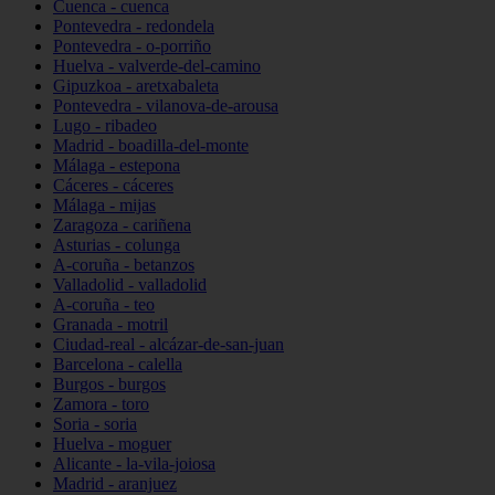
Cuenca - cuenca
Pontevedra - redondela
Pontevedra - o-porriño
Huelva - valverde-del-camino
Gipuzkoa - aretxabaleta
Pontevedra - vilanova-de-arousa
Lugo - ribadeo
Madrid - boadilla-del-monte
Málaga - estepona
Cáceres - cáceres
Málaga - mijas
Zaragoza - cariñena
Asturias - colunga
A-coruña - betanzos
Valladolid - valladolid
A-coruña - teo
Granada - motril
Ciudad-real - alcázar-de-san-juan
Barcelona - calella
Burgos - burgos
Zamora - toro
Soria - soria
Huelva - moguer
Alicante - la-vila-joiosa
Madrid - aranjuez