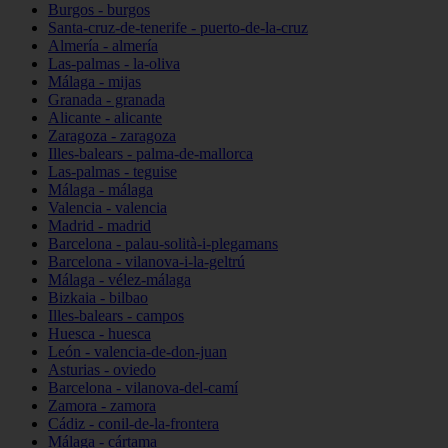
Burgos - burgos
Santa-cruz-de-tenerife - puerto-de-la-cruz
Almería - almería
Las-palmas - la-oliva
Málaga - mijas
Granada - granada
Alicante - alicante
Zaragoza - zaragoza
Illes-balears - palma-de-mallorca
Las-palmas - teguise
Málaga - málaga
Valencia - valencia
Madrid - madrid
Barcelona - palau-solità-i-plegamans
Barcelona - vilanova-i-la-geltrú
Málaga - vélez-málaga
Bizkaia - bilbao
Illes-balears - campos
Huesca - huesca
León - valencia-de-don-juan
Asturias - oviedo
Barcelona - vilanova-del-camí
Zamora - zamora
Cádiz - conil-de-la-frontera
Málaga - cártama