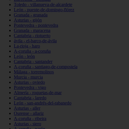
Toledo - villanueva-de-alcardete
León - puente-de-domingo-flórez
Granada - granada
Asturias - gijón
Pontevedra - pontevedra
Granada - maracena
Cantabria - riotuerto
ávila - el-barco-de-ávila
La-rioja - haro
A-coruña - a-coruña
León - león
Cantabria - santander
A-coruña - santiago-de-compostela
Málaga - torremolinos
Murcia - murcia
Asturias - oviedo
Pontevedra - vigo
Almería - roquetas-de-mar
Cantabria - laredo
León - san-andrés-del-rabanedo
Asturias - aller
Ourense - allariz
A-coruña - ribeira
Asturias - siero
A-coruña - narón