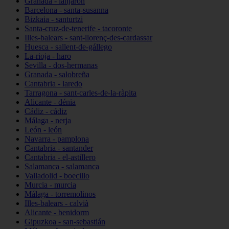
Granada - lanjarón
Barcelona - santa-susanna
Bizkaia - santurtzi
Santa-cruz-de-tenerife - tacoronte
Illes-balears - sant-llorenç-des-cardassar
Huesca - sallent-de-gállego
La-rioja - haro
Sevilla - dos-hermanas
Granada - salobreña
Cantabria - laredo
Tarragona - sant-carles-de-la-ràpita
Alicante - dénia
Cádiz - cádiz
Málaga - nerja
León - león
Navarra - pamplona
Cantabria - santander
Cantabria - el-astillero
Salamanca - salamanca
Valladolid - boecillo
Murcia - murcia
Málaga - torremolinos
Illes-balears - calvià
Alicante - benidorm
Gipuzkoa - san-sebastián