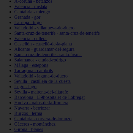
A-coruña - betanzos
Valencia - mislata
Cantabria - miengo
Granada - gor
La-rioja - tirgo
Valladolid - villanueva-de-duero
Santa-cruz-de-tenerife - santa-cruz-de-tenerife
Valencia - cullera
Castellón - castelló-de-la-plana
Alicante - guardamar-del-segura
Santa-cruz-de-tenerife - santa-úrsula
Salamanca - ciudad-rodrigo
Málaga - estepona
Tarragona - cambrils
Valladolid - laguna-de-duero
Sevilla - castilleja-de-la-cuesta
Lugo - lugo
Sevilla - mairena-del-aljarafe
Barcelona - l39hospitalet-de-llobregat
Huelva - palos-de-la-frontera
Navarra - berriozar
Burgos - lerma
Cantabria - corvera-de-toranzo
Cáceres - montánchez
Girona - blanes