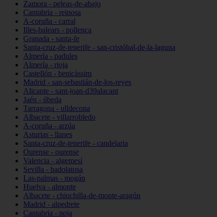
Zamora - peleas-de-abajo
Cantabria - reinosa
A-coruña - carral
Illes-balears - pollença
Granada - santa-fe
Santa-cruz-de-tenerife - san-cristóbal-de-la-laguna
Almería - padules
Almería - rioja
Castellón - benicàssim
Madrid - san-sebastián-de-los-reyes
Alicante - sant-joan-d39alacant
Jaén - úbeda
Tarragona - ulldecona
Albacete - villarrobledo
A-coruña - arzúa
Asturias - llanes
Santa-cruz-de-tenerife - candelaria
Ourense - ourense
Valencia - algemesí
Sevilla - badolatosa
Las-palmas - mogán
Huelva - almonte
Albacete - chinchilla-de-monte-aragón
Madrid - alpedrete
Cantabria - noja