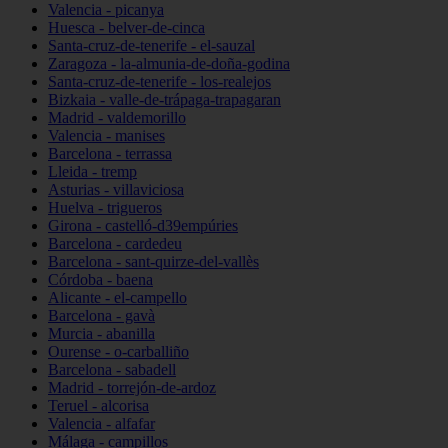
Valencia - picanya
Huesca - belver-de-cinca
Santa-cruz-de-tenerife - el-sauzal
Zaragoza - la-almunia-de-doña-godina
Santa-cruz-de-tenerife - los-realejos
Bizkaia - valle-de-trápaga-trapagaran
Madrid - valdemorillo
Valencia - manises
Barcelona - terrassa
Lleida - tremp
Asturias - villaviciosa
Huelva - trigueros
Girona - castelló-d39empúries
Barcelona - cardedeu
Barcelona - sant-quirze-del-vallès
Córdoba - baena
Alicante - el-campello
Barcelona - gavà
Murcia - abanilla
Ourense - o-carballiño
Barcelona - sabadell
Madrid - torrejón-de-ardoz
Teruel - alcorisa
Valencia - alfafar
Málaga - campillos