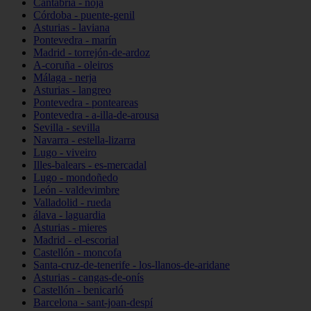
Cantabria - noja
Córdoba - puente-genil
Asturias - laviana
Pontevedra - marín
Madrid - torrejón-de-ardoz
A-coruña - oleiros
Málaga - nerja
Asturias - langreo
Pontevedra - ponteareas
Pontevedra - a-illa-de-arousa
Sevilla - sevilla
Navarra - estella-lizarra
Lugo - viveiro
Illes-balears - es-mercadal
Lugo - mondoñedo
León - valdevimbre
Valladolid - rueda
álava - laguardia
Asturias - mieres
Madrid - el-escorial
Castellón - moncofa
Santa-cruz-de-tenerife - los-llanos-de-aridane
Asturias - cangas-de-onís
Castellón - benicarló
Barcelona - sant-joan-despí