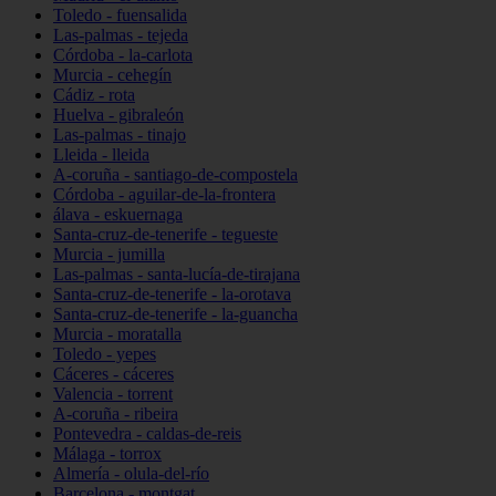
Toledo - fuensalida
Las-palmas - tejeda
Córdoba - la-carlota
Murcia - cehegín
Cádiz - rota
Huelva - gibraleón
Las-palmas - tinajo
Lleida - lleida
A-coruña - santiago-de-compostela
Córdoba - aguilar-de-la-frontera
álava - eskuernaga
Santa-cruz-de-tenerife - tegueste
Murcia - jumilla
Las-palmas - santa-lucía-de-tirajana
Santa-cruz-de-tenerife - la-orotava
Santa-cruz-de-tenerife - la-guancha
Murcia - moratalla
Toledo - yepes
Cáceres - cáceres
Valencia - torrent
A-coruña - ribeira
Pontevedra - caldas-de-reis
Málaga - torrox
Almería - olula-del-río
Barcelona - montgat