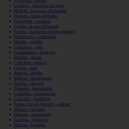
A-coruña - melide
La-rioja - villalobar-de-rioja
Madrid - las-rozas-de-madrid
Huesca - aínsa-sobrarbe
Barcelona - manlleu
Lleida - la-seu-d39urgell
Sevilla - la-puebla-de-los-infantes
Pontevedra - cambados
Melilla - melilla
Gipuzkoa - orio
Guadalajara - sigüenza
Madrid - getafe
Castellón - orpesa
Girona - pals
Murcia - librilla
Málaga - montejaque
Sevilla - olivares
Almería - benahadux
Cantabria - torrelavega
Castellón - benlloch
Santa-cruz-de-tenerife - güímar
Málaga - mollina
Bizkaia - portugalete
La-rioja - calahorra
Murcia - la-unión