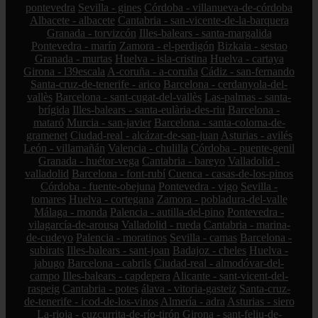
pontevedra
Sevilla - gines
Córdoba - villanueva-de-córdoba
Albacete - albacete
Cantabria - san-vicente-de-la-barquera
Granada - torvizcón
Illes-balears - santa-margalida
Pontevedra - marín
Zamora - el-perdigón
Bizkaia - sestao
Granada - murtas
Huelva - isla-cristina
Huelva - cartaya
Girona - l39escala
A-coruña - a-coruña
Cádiz - san-fernando
Santa-cruz-de-tenerife - arico
Barcelona - cerdanyola-del-
vallès
Barcelona - sant-cugat-del-vallès
Las-palmas - santa-
brígida
Illes-balears - santa-eulària-des-riu
Barcelona -
mataró
Murcia - san-javier
Barcelona - santa-coloma-de-
gramenet
Ciudad-real - alcázar-de-san-juan
Asturias - avilés
León - villamañán
Valencia - chulilla
Córdoba - puente-genil
Granada - huétor-vega
Cantabria - bareyo
Valladolid -
valladolid
Barcelona - font-rubí
Cuenca - casas-de-los-pinos
Córdoba - fuente-obejuna
Pontevedra - vigo
Sevilla -
tomares
Huelva - cortegana
Zamora - pobladura-del-valle
Málaga - monda
Palencia - autilla-del-pino
Pontevedra -
vilagarcía-de-arousa
Valladolid - rueda
Cantabria - marina-
de-cudeyo
Palencia - moratinos
Sevilla - camas
Barcelona -
subirats
Illes-balears - sant-joan
Badajoz - cheles
Huelva -
jabugo
Barcelona - cabrils
Ciudad-real - almodóvar-del-
campo
Illes-balears - capdepera
Alicante - sant-vicent-del-
raspeig
Cantabria - potes
álava - vitoria-gasteiz
Santa-cruz-
de-tenerife - icod-de-los-vinos
Almería - adra
Asturias - siero
La-rioja - cuzcurrita-de-río-tirón
Girona - sant-feliu-de-