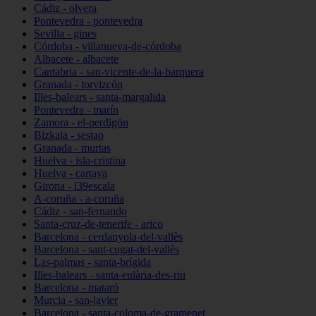
Cádiz - olvera
Pontevedra - pontevedra
Sevilla - gines
Córdoba - villanueva-de-córdoba
Albacete - albacete
Cantabria - san-vicente-de-la-barquera
Granada - torvizcón
Illes-balears - santa-margalida
Pontevedra - marín
Zamora - el-perdigón
Bizkaia - sestao
Granada - murtas
Huelva - isla-cristina
Huelva - cartaya
Girona - l39escala
A-coruña - a-coruña
Cádiz - san-fernando
Santa-cruz-de-tenerife - arico
Barcelona - cerdanyola-del-vallès
Barcelona - sant-cugat-del-vallès
Las-palmas - santa-brígida
Illes-balears - santa-eulària-des-riu
Barcelona - mataró
Murcia - san-javier
Barcelona - santa-coloma-de-gramenet