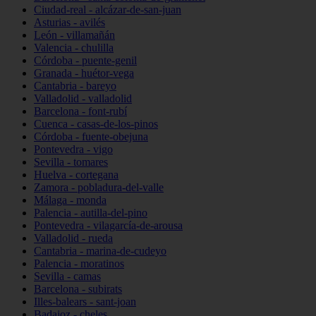
Ciudad-real - alcázar-de-san-juan
Asturias - avilés
León - villamañán
Valencia - chulilla
Córdoba - puente-genil
Granada - huétor-vega
Cantabria - bareyo
Valladolid - valladolid
Barcelona - font-rubí
Cuenca - casas-de-los-pinos
Córdoba - fuente-obejuna
Pontevedra - vigo
Sevilla - tomares
Huelva - cortegana
Zamora - pobladura-del-valle
Málaga - monda
Palencia - autilla-del-pino
Pontevedra - vilagarcía-de-arousa
Valladolid - rueda
Cantabria - marina-de-cudeyo
Palencia - moratinos
Sevilla - camas
Barcelona - subirats
Illes-balears - sant-joan
Badajoz - cheles