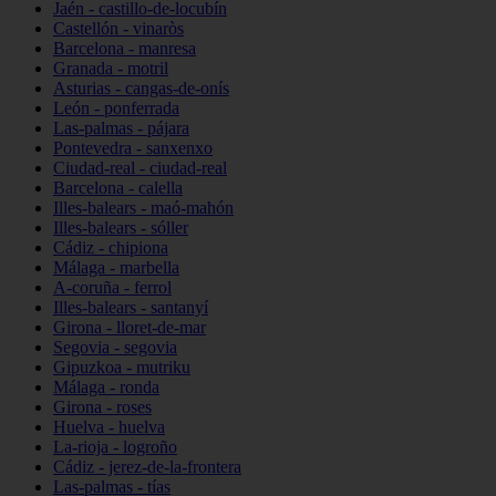
Jaén - castillo-de-locubín
Castellón - vinaròs
Barcelona - manresa
Granada - motril
Asturias - cangas-de-onís
León - ponferrada
Las-palmas - pájara
Pontevedra - sanxenxo
Ciudad-real - ciudad-real
Barcelona - calella
Illes-balears - maó-mahón
Illes-balears - sóller
Cádiz - chipiona
Málaga - marbella
A-coruña - ferrol
Illes-balears - santanyí
Girona - lloret-de-mar
Segovia - segovia
Gipuzkoa - mutriku
Málaga - ronda
Girona - roses
Huelva - huelva
La-rioja - logroño
Cádiz - jerez-de-la-frontera
Las-palmas - tías