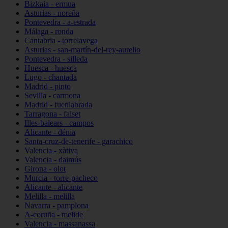
Bizkaia - ermua
Asturias - noreña
Pontevedra - a-estrada
Málaga - ronda
Cantabria - torrelavega
Asturias - san-martín-del-rey-aurelio
Pontevedra - silleda
Huesca - huesca
Lugo - chantada
Madrid - pinto
Sevilla - carmona
Madrid - fuenlabrada
Tarragona - falset
Illes-balears - campos
Alicante - dénia
Santa-cruz-de-tenerife - garachico
Valencia - xàtiva
Valencia - daimús
Girona - olot
Murcia - torre-pacheco
Alicante - alicante
Melilla - melilla
Navarra - pamplona
A-coruña - melide
Valencia - massanassa