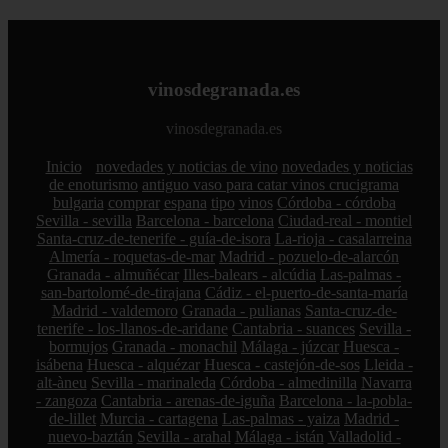
vinosdegranada.es
vinosdegranada.es
Inicio
novedades y noticias de vino
novedades y noticias
de enoturismo
antiguo vaso para catar vinos crucigrama
bulgaria
comprar
espana
tipo
vinos
Córdoba - córdoba
Sevilla - sevilla
Barcelona - barcelona
Ciudad-real - montiel
Santa-cruz-de-tenerife - guía-de-isora
La-rioja - casalarreina
Almería - roquetas-de-mar
Madrid - pozuelo-de-alarcón
Granada - almuñécar
Illes-balears - alcúdia
Las-palmas -
san-bartolomé-de-tirajana
Cádiz - el-puerto-de-santa-maría
Madrid - valdemoro
Granada - pulianas
Santa-cruz-de-
tenerife - los-llanos-de-aridane
Cantabria - suances
Sevilla -
bormujos
Granada - monachil
Málaga - júzcar
Huesca -
isábena
Huesca - alquézar
Huesca - castejón-de-sos
Lleida -
alt-àneu
Sevilla - marinaleda
Córdoba - almedinilla
Navarra
- zangoza
Cantabria - arenas-de-iguña
Barcelona - la-pobla-
de-lillet
Murcia - cartagena
Las-palmas - yaiza
Madrid -
nuevo-baztán
Sevilla - arahal
Málaga - istán
Valladolid -