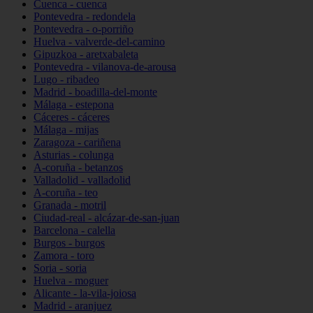
Cuenca - cuenca
Pontevedra - redondela
Pontevedra - o-porriño
Huelva - valverde-del-camino
Gipuzkoa - aretxabaleta
Pontevedra - vilanova-de-arousa
Lugo - ribadeo
Madrid - boadilla-del-monte
Málaga - estepona
Cáceres - cáceres
Málaga - mijas
Zaragoza - cariñena
Asturias - colunga
A-coruña - betanzos
Valladolid - valladolid
A-coruña - teo
Granada - motril
Ciudad-real - alcázar-de-san-juan
Barcelona - calella
Burgos - burgos
Zamora - toro
Soria - soria
Huelva - moguer
Alicante - la-vila-joiosa
Madrid - aranjuez