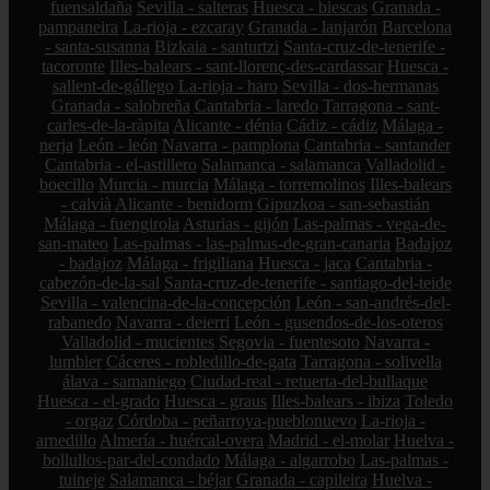
fuensaldaña
Sevilla - salteras
Huesca - biescas
Granada -
pampaneira
La-rioja - ezcaray
Granada - lanjarón
Barcelona
- santa-susanna
Bizkaia - santurtzi
Santa-cruz-de-tenerife -
tacoronte
Illes-balears - sant-llorenç-des-cardassar
Huesca -
sallent-de-gállego
La-rioja - haro
Sevilla - dos-hermanas
Granada - salobreña
Cantabria - laredo
Tarragona - sant-
carles-de-la-ràpita
Alicante - dénia
Cádiz - cádiz
Málaga -
nerja
León - león
Navarra - pamplona
Cantabria - santander
Cantabria - el-astillero
Salamanca - salamanca
Valladolid -
boecillo
Murcia - murcia
Málaga - torremolinos
Illes-balears
- calvià
Alicante - benidorm
Gipuzkoa - san-sebastián
Málaga - fuengirola
Asturias - gijón
Las-palmas - vega-de-
san-mateo
Las-palmas - las-palmas-de-gran-canaria
Badajoz
- badajoz
Málaga - frigiliana
Huesca - jaca
Cantabria -
cabezón-de-la-sal
Santa-cruz-de-tenerife - santiago-del-teide
Sevilla - valencina-de-la-concepción
León - san-andrés-del-
rabanedo
Navarra - deierri
León - gusendos-de-los-oteros
Valladolid - mucientes
Segovia - fuentesoto
Navarra -
lumbier
Cáceres - robledillo-de-gata
Tarragona - solivella
álava - samaniego
Ciudad-real - retuerta-del-bullaque
Huesca - el-grado
Huesca - graus
Illes-balears - ibiza
Toledo
- orgaz
Córdoba - peñarroya-pueblonuevo
La-rioja -
arnedillo
Almería - huércal-overa
Madrid - el-molar
Huelva -
bollullos-par-del-condado
Málaga - algarrobo
Las-palmas -
tuineje
Salamanca - béjar
Granada - capileira
Huelva -