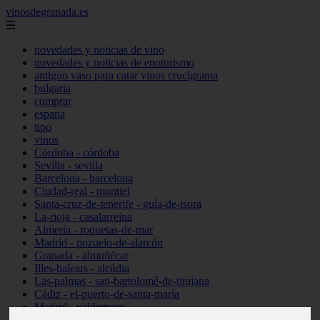
vinosdegranada.es
☰
novedades y noticias de vino
novedades y noticias de enoturismo
antiguo vaso para catar vinos crucigrama
bulgaria
comprar
espana
tipo
vinos
Córdoba - córdoba
Sevilla - sevilla
Barcelona - barcelona
Ciudad-real - montiel
Santa-cruz-de-tenerife - guía-de-isora
La-rioja - casalarreina
Almería - roquetas-de-mar
Madrid - pozuelo-de-alarcón
Granada - almuñécar
Illes-balears - alcúdia
Las-palmas - san-bartolomé-de-tirajana
Cádiz - el-puerto-de-santa-maría
Madrid - valdemoro
Granada - pulianas