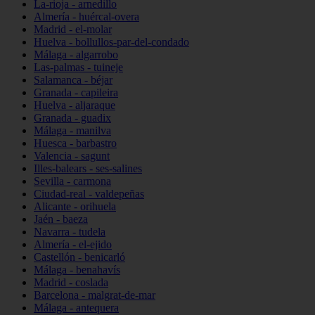
La-rioja - arnedillo
Almería - huércal-overa
Madrid - el-molar
Huelva - bollullos-par-del-condado
Málaga - algarrobo
Las-palmas - tuineje
Salamanca - béjar
Granada - capileira
Huelva - aljaraque
Granada - guadix
Málaga - manilva
Huesca - barbastro
Valencia - sagunt
Illes-balears - ses-salines
Sevilla - carmona
Ciudad-real - valdepeñas
Alicante - orihuela
Jaén - baeza
Navarra - tudela
Almería - el-ejido
Castellón - benicarló
Málaga - benahavís
Madrid - coslada
Barcelona - malgrat-de-mar
Málaga - antequera