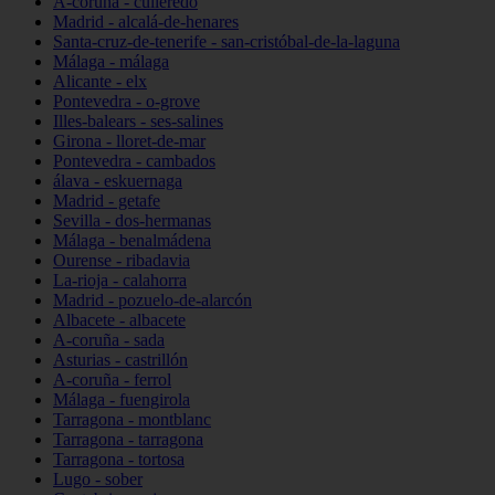
A-coruña - culleredo
Madrid - alcalá-de-henares
Santa-cruz-de-tenerife - san-cristóbal-de-la-laguna
Málaga - málaga
Alicante - elx
Pontevedra - o-grove
Illes-balears - ses-salines
Girona - lloret-de-mar
Pontevedra - cambados
álava - eskuernaga
Madrid - getafe
Sevilla - dos-hermanas
Málaga - benalmádena
Ourense - ribadavia
La-rioja - calahorra
Madrid - pozuelo-de-alarcón
Albacete - albacete
A-coruña - sada
Asturias - castrillón
A-coruña - ferrol
Málaga - fuengirola
Tarragona - montblanc
Tarragona - tarragona
Tarragona - tortosa
Lugo - sober