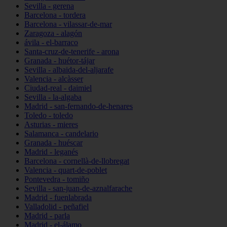
Sevilla - gerena
Barcelona - tordera
Barcelona - vilassar-de-mar
Zaragoza - alagón
ávila - el-barraco
Santa-cruz-de-tenerife - arona
Granada - huétor-tájar
Sevilla - albaida-del-aljarafe
Valencia - alcàsser
Ciudad-real - daimiel
Sevilla - la-algaba
Madrid - san-fernando-de-henares
Toledo - toledo
Asturias - mieres
Salamanca - candelario
Granada - huéscar
Madrid - leganés
Barcelona - cornellà-de-llobregat
Valencia - quart-de-poblet
Pontevedra - tomiño
Sevilla - san-juan-de-aznalfarache
Madrid - fuenlabrada
Valladolid - peñafiel
Madrid - parla
Madrid - el-álamo