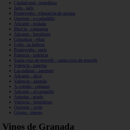
Ciudad-real - tomelloso
Jaén - jaén
Pontevedra - vilagarcía-de-arousa
Ourense - o-carballiño
Alicante - teulada
Murcia - cartagena
Alicante - benidorm
Gipuzkoa - eibar
León - la-bañeza
Pontevedra - meis
Palencia - palencia
Santa-cruz-de-tenerife - santa-cruz-de-tenerife
Valencia - paterna
Las-palmas - agüimes
Alicante - alcoi
Valencia - alaquàs
A-coruña - cabanas
Alicante - el-campello
Asturias - grado
Valencia - benetússer
Ourense - verín
Girona - mieres
Vinos de Granada