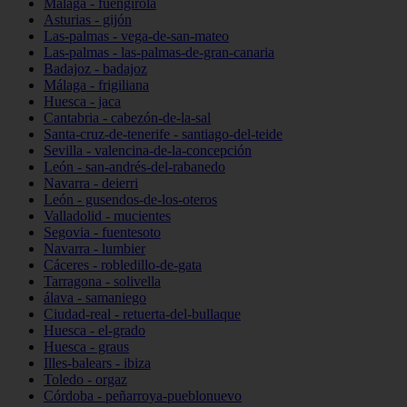
Málaga - fuengirola
Asturias - gijón
Las-palmas - vega-de-san-mateo
Las-palmas - las-palmas-de-gran-canaria
Badajoz - badajoz
Málaga - frigiliana
Huesca - jaca
Cantabria - cabezón-de-la-sal
Santa-cruz-de-tenerife - santiago-del-teide
Sevilla - valencina-de-la-concepción
León - san-andrés-del-rabanedo
Navarra - deierri
León - gusendos-de-los-oteros
Valladolid - mucientes
Segovia - fuentesoto
Navarra - lumbier
Cáceres - robledillo-de-gata
Tarragona - solivella
álava - samaniego
Ciudad-real - retuerta-del-bullaque
Huesca - el-grado
Huesca - graus
Illes-balears - ibiza
Toledo - orgaz
Córdoba - peñarroya-pueblonuevo