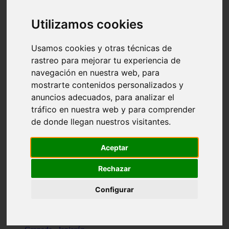
Santa-cruz-de-tenerife - los-llanos-de-aridane
Cantabria - suances
Utilizamos cookies
Sevilla - bormujos
Granada - monachil
Málaga - júzcar
Usamos cookies y otras técnicas de
Huesca - isábena
rastreo para mejorar tu experiencia de
Huesca - alquézar
navegación en nuestra web, para
Huesca - castejón-de-sos
Lleida - alt-àneu
mostrarte contenidos personalizados y
Sevilla - marinaleda
anuncios adecuados, para analizar el
Córdoba - almedinilla
tráfico en nuestra web y para comprender
Navarra - zangoza
Cantabria - arenas-de-iguña
de donde llegan nuestros visitantes.
Barcelona - la-pobla-de-lillet
Murcia - cartagena
Las-palmas - yaiza
Aceptar
Madrid - nuevo-baztán
Sevilla - arahal
Rechazar
Málaga - istán
Valladolid - fuensaldaña
Configurar
Sevilla - salteras
Huesca - biescas
Granada - pampaneira
La-rioja - ezcaray