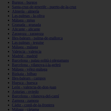
Burgos - burgos
Santa-cruz-de-tenerife - puerto-de-la-cruz
Almería - almería
Las-palmas - la-oliva
Málaga - mijas
Granada - granada
Alicante - alicante
Zaragoza - zaragoza
Illes-balears - palma-de-mallorca
Las-palmas - teguise
Málaga - málaga
Valencia - valencia
Madrid - madrid
Barcelona - palau-solità-i-plegamans
Barcelona - vilanova-i-la-geltrú
Málaga - vélez-málaga
Bizkaia - bilbao
Illes-balears - campos
Huesca - huesca
León - valencia-de-don-juan
Asturias - oviedo
Barcelona - vilanova-del-camí
Zamora - zamora
Cádiz - conil-de-la-frontera
Málaga - cártama