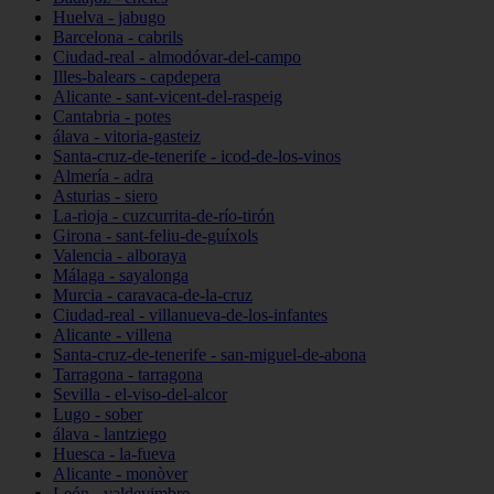
Huelva - jabugo
Barcelona - cabrils
Ciudad-real - almodóvar-del-campo
Illes-balears - capdepera
Alicante - sant-vicent-del-raspeig
Cantabria - potes
álava - vitoria-gasteiz
Santa-cruz-de-tenerife - icod-de-los-vinos
Almería - adra
Asturias - siero
La-rioja - cuzcurrita-de-río-tirón
Girona - sant-feliu-de-guíxols
Valencia - alboraya
Málaga - sayalonga
Murcia - caravaca-de-la-cruz
Ciudad-real - villanueva-de-los-infantes
Alicante - villena
Santa-cruz-de-tenerife - san-miguel-de-abona
Tarragona - tarragona
Sevilla - el-viso-del-alcor
Lugo - sober
álava - lantziego
Huesca - la-fueva
Alicante - monòver
León - valdevimbre