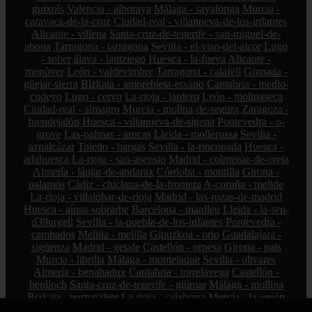
guíxols
Valencia - alboraya
Málaga - sayalonga
Murcia -
caravaca-de-la-cruz
Ciudad-real - villanueva-de-los-infantes
Alicante - villena
Santa-cruz-de-tenerife - san-miguel-de-
abona
Tarragona - tarragona
Sevilla - el-viso-del-alcor
Lugo
- sober
álava - lantziego
Huesca - la-fueva
Alicante -
monòver
León - valdevimbre
Tarragona - calafell
Granada -
güejar-sierra
Bizkaia - amorebieta-etxano
Cantabria - medio-
cudeyo
Lugo - cervo
La-rioja - lardero
León - molinaseca
Ciudad-real - almagro
Murcia - molina-de-segura
Zaragoza -
fuendejalón
Huesca - villanueva-de-sigena
Pontevedra - o-
grove
Las-palmas - arucas
Lleida - mollerussa
Sevilla -
aznalcázar
Toledo - bargas
Sevilla - la-rinconada
Huesca -
adahuesca
La-rioja - san-asensio
Madrid - colmenar-de-oreja
Almería - láujar-de-andarax
Córdoba - montilla
Girona -
palamós
Cádiz - chiclana-de-la-frontera
A-coruña - melide
La-rioja - villalobar-de-rioja
Madrid - las-rozas-de-madrid
Huesca - aínsa-sobrarbe
Barcelona - manlleu
Lleida - la-seu-
d39urgell
Sevilla - la-puebla-de-los-infantes
Pontevedra -
cambados
Melilla - melilla
Gipuzkoa - orio
Guadalajara -
sigüenza
Madrid - getafe
Castellón - orpesa
Girona - pals
Murcia - librilla
Málaga - montejaque
Sevilla - olivares
Almería - benahadux
Cantabria - torrelavega
Castellón -
benlloch
Santa-cruz-de-tenerife - güímar
Málaga - mollina
Bizkaia - portugalete
La-rioja - calahorra
Murcia - la-unión
A-coruña - betanzos
Valencia - mislata
Cantabria - miengo