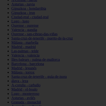
Asturias - navia
Gipuzkoa - hondarribia
Gipuzkoa - irun
Ciudad-real - ciudad-real
Lugo - lugo
Ourense - ourense
Valencia - gandia
Ourense - san-cibrao-das-viñas
Santa-cruz-de-tenerife - puerto-de-la-cruz
Málaga - marbella
Madrid - madrid
Las-palmas - telde
Valencia - valencia
Illes-balears - palma-de-mallorca
Barcelona - barcelona
Madrid - leganés
Málaga - torrox
Santa-cruz-de-tenerife - guía-de-isora
álava - leza
A-coruña - carballo
Madrid - el-boalo
Lugo - monterroso
Asturias - avilés
Granada - monachil