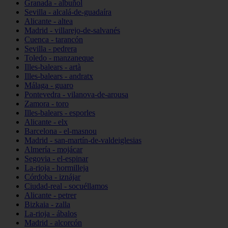
Granada - albuñol
Sevilla - alcalá-de-guadaíra
Alicante - altea
Madrid - villarejo-de-salvanés
Cuenca - tarancón
Sevilla - pedrera
Toledo - manzaneque
Illes-balears - artà
Illes-balears - andratx
Málaga - guaro
Pontevedra - vilanova-de-arousa
Zamora - toro
Illes-balears - esporles
Alicante - elx
Barcelona - el-masnou
Madrid - san-martín-de-valdeiglesias
Almería - mojácar
Segovia - el-espinar
La-rioja - hormilleja
Córdoba - iznájar
Ciudad-real - socuéllamos
Alicante - petrer
Bizkaia - zalla
La-rioja - ábalos
Madrid - alcorcón