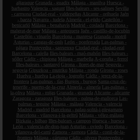
aljaraque
Granada - guadix
Málaga - manilva
Huesca -
barbastro
Valencia - sagunt
Illes-balears - ses-salines
Sevilla
- carmona
Ciudad-real - valdepeñas
Alicante - orihuela
Jaén
- baeza
Navarra - tudela
Almería - el-ejido
Castellón -
benicarló
Málaga - benahavís
Madrid - coslada
Barcelona -
malgrat-de-mar
Málaga - antequera
Jaén - castillo-de-locubín
Castellón - vinaròs
Barcelona - manresa
Granada - motril
Asturias - cangas-de-onís
León - ponferrada
Las-palmas -
pájara
Pontevedra - sanxenxo
Ciudad-real - ciudad-real
Barcelona - calella
Illes-balears - maó-mahón
Illes-balears -
sóller
Cádiz - chipiona
Málaga - marbella
A-coruña - ferrol
Illes-balears - santanyí
Girona - lloret-de-mar
Segovia -
segovia
Gipuzkoa - mutriku
Málaga - ronda
Girona - roses
Huelva - huelva
La-rioja - logroño
Cádiz - jerez-de-la-
frontera
Las-palmas - tías
Burgos - burgos
Santa-cruz-de-
tenerife - puerto-de-la-cruz
Almería - almería
Las-palmas -
la-oliva
Málaga - mijas
Granada - granada
Alicante - alicante
Zaragoza - zaragoza
Illes-balears - palma-de-mallorca
Las-
palmas - teguise
Málaga - málaga
Valencia - valencia
Madrid - madrid
Barcelona - palau-solità-i-plegamans
Barcelona - vilanova-i-la-geltrú
Málaga - vélez-málaga
Bizkaia - bilbao
Illes-balears - campos
Huesca - huesca
León - valencia-de-don-juan
Asturias - oviedo
Barcelona -
vilanova-del-camí
Zamora - zamora
Cádiz - conil-de-la-
frontera
Málaga - cártama
Cádiz - olvera
Pontevedra -