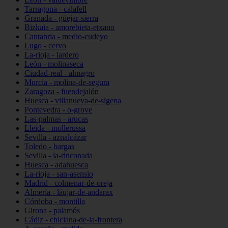
Tarragona - calafell
Granada - güejar-sierra
Bizkaia - amorebieta-etxano
Cantabria - medio-cudeyo
Lugo - cervo
La-rioja - lardero
León - molinaseca
Ciudad-real - almagro
Murcia - molina-de-segura
Zaragoza - fuendejalón
Huesca - villanueva-de-sigena
Pontevedra - o-grove
Las-palmas - arucas
Lleida - mollerussa
Sevilla - aznalcázar
Toledo - bargas
Sevilla - la-rinconada
Huesca - adahuesca
La-rioja - san-asensio
Madrid - colmenar-de-oreja
Almería - láujar-de-andarax
Córdoba - montilla
Girona - palamós
Cádiz - chiclana-de-la-frontera