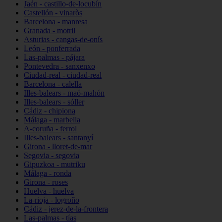
Jaén - castillo-de-locubín
Castellón - vinaròs
Barcelona - manresa
Granada - motril
Asturias - cangas-de-onís
León - ponferrada
Las-palmas - pájara
Pontevedra - sanxenxo
Ciudad-real - ciudad-real
Barcelona - calella
Illes-balears - maó-mahón
Illes-balears - sóller
Cádiz - chipiona
Málaga - marbella
A-coruña - ferrol
Illes-balears - santanyí
Girona - lloret-de-mar
Segovia - segovia
Gipuzkoa - mutriku
Málaga - ronda
Girona - roses
Huelva - huelva
La-rioja - logroño
Cádiz - jerez-de-la-frontera
Las-palmas - tías