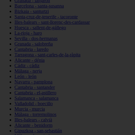
Granada - lanjarón
Barcelona - santa-susanna
Bizkaia - santurtzi
Santa-cruz-de-tenerife - tacoronte
Illes-balears - sant-llorenç-des-cardassar
Huesca - sallent-de-gállego
La-rioja - haro
Sevilla - dos-hermanas
Granada - salobreña
Cantabria - laredo
Tarragona - sant-carles-de-la-ràpita
Alicante - dénia
Cádiz - cádiz
Málaga - nerja
León - león
Navarra - pamplona
Cantabria - santander
Cantabria - el-astillero
Salamanca - salamanca
Valladolid - boecillo
Murcia - murcia
Málaga - torremolinos
Illes-balears - calvià
Alicante - benidorm
Gipuzkoa - san-sebastián