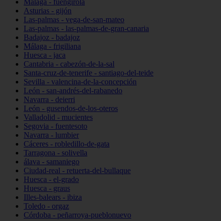
Málaga - fuengirola
Asturias - gijón
Las-palmas - vega-de-san-mateo
Las-palmas - las-palmas-de-gran-canaria
Badajoz - badajoz
Málaga - frigiliana
Huesca - jaca
Cantabria - cabezón-de-la-sal
Santa-cruz-de-tenerife - santiago-del-teide
Sevilla - valencina-de-la-concepción
León - san-andrés-del-rabanedo
Navarra - deierri
León - gusendos-de-los-oteros
Valladolid - mucientes
Segovia - fuentesoto
Navarra - lumbier
Cáceres - robledillo-de-gata
Tarragona - solivella
álava - samaniego
Ciudad-real - retuerta-del-bullaque
Huesca - el-grado
Huesca - graus
Illes-balears - ibiza
Toledo - orgaz
Córdoba - peñarroya-pueblonuevo