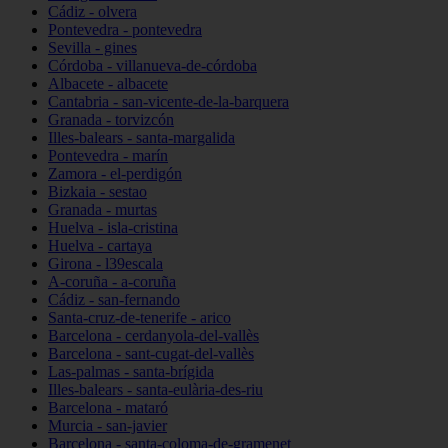
Cádiz - olvera
Pontevedra - pontevedra
Sevilla - gines
Córdoba - villanueva-de-córdoba
Albacete - albacete
Cantabria - san-vicente-de-la-barquera
Granada - torvizcón
Illes-balears - santa-margalida
Pontevedra - marín
Zamora - el-perdigón
Bizkaia - sestao
Granada - murtas
Huelva - isla-cristina
Huelva - cartaya
Girona - l39escala
A-coruña - a-coruña
Cádiz - san-fernando
Santa-cruz-de-tenerife - arico
Barcelona - cerdanyola-del-vallès
Barcelona - sant-cugat-del-vallès
Las-palmas - santa-brígida
Illes-balears - santa-eulària-des-riu
Barcelona - mataró
Murcia - san-javier
Barcelona - santa-coloma-de-gramenet