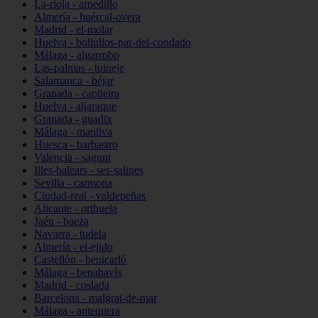
La-rioja - arnedillo
Almería - huércal-overa
Madrid - el-molar
Huelva - bollullos-par-del-condado
Málaga - algarrobo
Las-palmas - tuineje
Salamanca - béjar
Granada - capileira
Huelva - aljaraque
Granada - guadix
Málaga - manilva
Huesca - barbastro
Valencia - sagunt
Illes-balears - ses-salines
Sevilla - carmona
Ciudad-real - valdepeñas
Alicante - orihuela
Jaén - baeza
Navarra - tudela
Almería - el-ejido
Castellón - benicarló
Málaga - benahavís
Madrid - coslada
Barcelona - malgrat-de-mar
Málaga - antequera