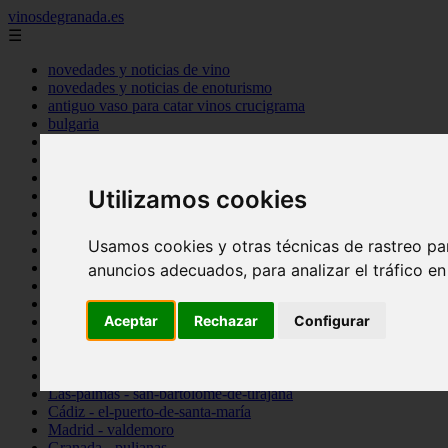
vinosdegranada.es
☰
novedades y noticias de vino
novedades y noticias de enoturismo
antiguo vaso para catar vinos crucigrama
bulgaria
comprar
espana
tipo
Utilizamos cookies
vinos
Córdoba - córdoba
Sevilla - sevilla
Usamos cookies y otras técnicas de rastreo pa
Barcelona - barcelona
Ciudad-real - montiel
anuncios adecuados, para analizar el tráfico e
Santa-cruz-de-tenerife - guía-de-isora
La-rioja - casalarreina
Aceptar
Rechazar
Configurar
Almería - roquetas-de-mar
Madrid - pozuelo-de-alarcón
Granada - almuñécar
Illes-balears - alcúdia
Las-palmas - san-bartolomé-de-tirajana
Cádiz - el-puerto-de-santa-maría
Madrid - valdemoro
Granada - pulianas