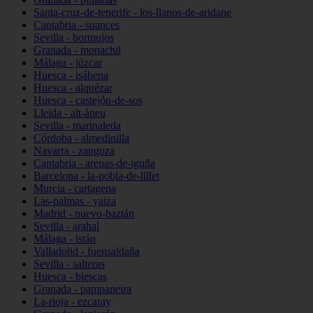
Santa-cruz-de-tenerife - los-llanos-de-aridane
Cantabria - suances
Sevilla - bormujos
Granada - monachil
Málaga - júzcar
Huesca - isábena
Huesca - alquézar
Huesca - castejón-de-sos
Lleida - alt-àneu
Sevilla - marinaleda
Córdoba - almedinilla
Navarra - zangoza
Cantabria - arenas-de-iguña
Barcelona - la-pobla-de-lillet
Murcia - cartagena
Las-palmas - yaiza
Madrid - nuevo-baztán
Sevilla - arahal
Málaga - istán
Valladolid - fuensaldaña
Sevilla - salteras
Huesca - biescas
Granada - pampaneira
La-rioja - ezcaray