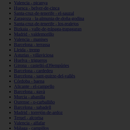
Valencia - picanya
Huesca - belver-de-cinca
Santa-cruz-de-tenerife - el-sauzal
Zaragoza - la-almunia-de-doña-godina
Santa-cruz-de-tenerife - los-realejos
Bizkaia - valle-de-trápaga-trapagaran
Madrid - valdemorillo
Valencia - manises
Barcelona - terrassa
Lleida - tremp
Asturias - villaviciosa
Huelva - trigueros
Girona - castelló-d39empúries
Barcelona - cardedeu
Barcelona - sant-quirze-del-vallès
Córdoba - baena
Alicante - el-campello
Barcelona - gavà
Murcia - abanilla
Ourense - o-carballiño
Barcelona - sabadell
Madrid - torrejón-de-ardoz
Teruel - alcorisa
Valencia - alfafar
Málaga - campillos