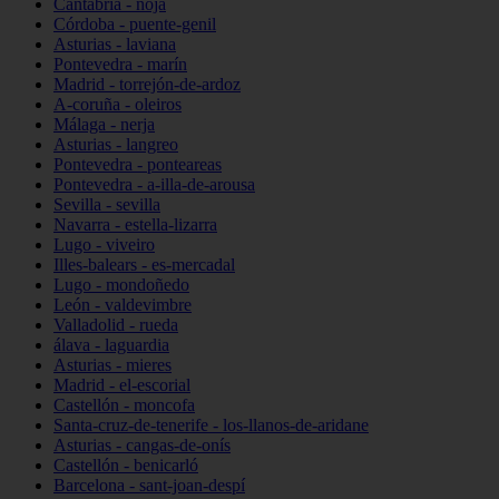
Cantabria - noja
Córdoba - puente-genil
Asturias - laviana
Pontevedra - marín
Madrid - torrejón-de-ardoz
A-coruña - oleiros
Málaga - nerja
Asturias - langreo
Pontevedra - ponteareas
Pontevedra - a-illa-de-arousa
Sevilla - sevilla
Navarra - estella-lizarra
Lugo - viveiro
Illes-balears - es-mercadal
Lugo - mondoñedo
León - valdevimbre
Valladolid - rueda
álava - laguardia
Asturias - mieres
Madrid - el-escorial
Castellón - moncofa
Santa-cruz-de-tenerife - los-llanos-de-aridane
Asturias - cangas-de-onís
Castellón - benicarló
Barcelona - sant-joan-despí