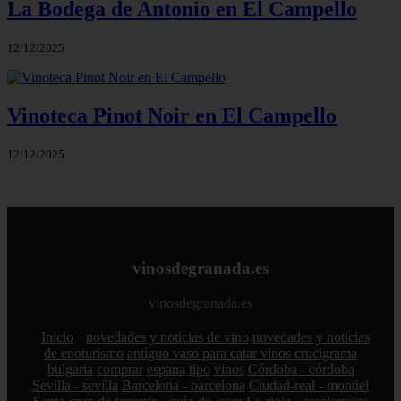
La Bodega de Antonio en El Campello
12/12/2025
Vinoteca Pinot Noir en El Campello
12/12/2025
vinosdegranada.es
vinosdegranada.es
Inicio
novedades y noticias de vino
novedades y noticias
de enoturismo
antiguo vaso para catar vinos crucigrama
bulgaria
comprar
espana
tipo
vinos
Córdoba - córdoba
Sevilla - sevilla
Barcelona - barcelona
Ciudad-real - montiel