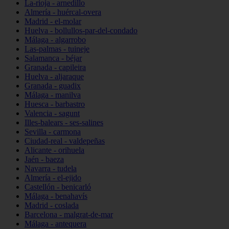
La-rioja - arnedillo
Almería - huércal-overa
Madrid - el-molar
Huelva - bollullos-par-del-condado
Málaga - algarrobo
Las-palmas - tuineje
Salamanca - béjar
Granada - capileira
Huelva - aljaraque
Granada - guadix
Málaga - manilva
Huesca - barbastro
Valencia - sagunt
Illes-balears - ses-salines
Sevilla - carmona
Ciudad-real - valdepeñas
Alicante - orihuela
Jaén - baeza
Navarra - tudela
Almería - el-ejido
Castellón - benicarló
Málaga - benahavís
Madrid - coslada
Barcelona - malgrat-de-mar
Málaga - antequera