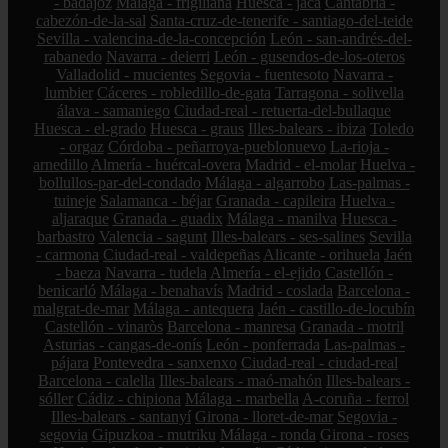
- badajoz
Málaga - frigiliana
Huesca - jaca
Cantabria -
cabezón-de-la-sal
Santa-cruz-de-tenerife - santiago-del-teide
Sevilla - valencina-de-la-concepción
León - san-andrés-del-
rabanedo
Navarra - deierri
León - gusendos-de-los-oteros
Valladolid - mucientes
Segovia - fuentesoto
Navarra -
lumbier
Cáceres - robledillo-de-gata
Tarragona - solivella
álava - samaniego
Ciudad-real - retuerta-del-bullaque
Huesca - el-grado
Huesca - graus
Illes-balears - ibiza
Toledo
- orgaz
Córdoba - peñarroya-pueblonuevo
La-rioja -
arnedillo
Almería - huércal-overa
Madrid - el-molar
Huelva -
bollullos-par-del-condado
Málaga - algarrobo
Las-palmas -
tuineje
Salamanca - béjar
Granada - capileira
Huelva -
aljaraque
Granada - guadix
Málaga - manilva
Huesca -
barbastro
Valencia - sagunt
Illes-balears - ses-salines
Sevilla
- carmona
Ciudad-real - valdepeñas
Alicante - orihuela
Jaén
- baeza
Navarra - tudela
Almería - el-ejido
Castellón -
benicarló
Málaga - benahavís
Madrid - coslada
Barcelona -
malgrat-de-mar
Málaga - antequera
Jaén - castillo-de-locubín
Castellón - vinaròs
Barcelona - manresa
Granada - motril
Asturias - cangas-de-onís
León - ponferrada
Las-palmas -
pájara
Pontevedra - sanxenxo
Ciudad-real - ciudad-real
Barcelona - calella
Illes-balears - maó-mahón
Illes-balears -
sóller
Cádiz - chipiona
Málaga - marbella
A-coruña - ferrol
Illes-balears - santanyí
Girona - lloret-de-mar
Segovia -
segovia
Gipuzkoa - mutriku
Málaga - ronda
Girona - roses