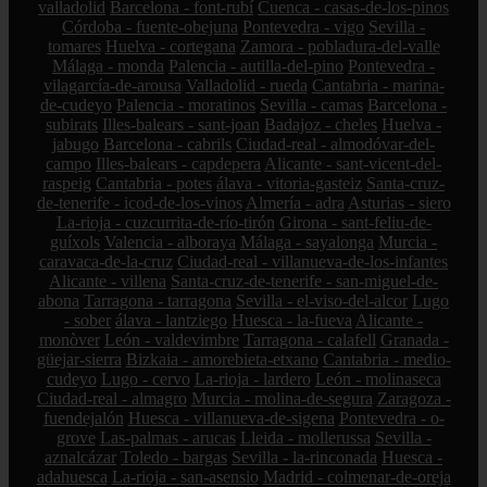
valladolid
Barcelona - font-rubí
Cuenca - casas-de-los-pinos
Córdoba - fuente-obejuna
Pontevedra - vigo
Sevilla -
tomares
Huelva - cortegana
Zamora - pobladura-del-valle
Málaga - monda
Palencia - autilla-del-pino
Pontevedra -
vilagarcía-de-arousa
Valladolid - rueda
Cantabria - marina-
de-cudeyo
Palencia - moratinos
Sevilla - camas
Barcelona -
subirats
Illes-balears - sant-joan
Badajoz - cheles
Huelva -
jabugo
Barcelona - cabrils
Ciudad-real - almodóvar-del-
campo
Illes-balears - capdepera
Alicante - sant-vicent-del-
raspeig
Cantabria - potes
álava - vitoria-gasteiz
Santa-cruz-
de-tenerife - icod-de-los-vinos
Almería - adra
Asturias - siero
La-rioja - cuzcurrita-de-río-tirón
Girona - sant-feliu-de-
guíxols
Valencia - alboraya
Málaga - sayalonga
Murcia -
caravaca-de-la-cruz
Ciudad-real - villanueva-de-los-infantes
Alicante - villena
Santa-cruz-de-tenerife - san-miguel-de-
abona
Tarragona - tarragona
Sevilla - el-viso-del-alcor
Lugo
- sober
álava - lantziego
Huesca - la-fueva
Alicante -
monòver
León - valdevimbre
Tarragona - calafell
Granada -
güejar-sierra
Bizkaia - amorebieta-etxano
Cantabria - medio-
cudeyo
Lugo - cervo
La-rioja - lardero
León - molinaseca
Ciudad-real - almagro
Murcia - molina-de-segura
Zaragoza -
fuendejalón
Huesca - villanueva-de-sigena
Pontevedra - o-
grove
Las-palmas - arucas
Lleida - mollerussa
Sevilla -
aznalcázar
Toledo - bargas
Sevilla - la-rinconada
Huesca -
adahuesca
La-rioja - san-asensio
Madrid - colmenar-de-oreja