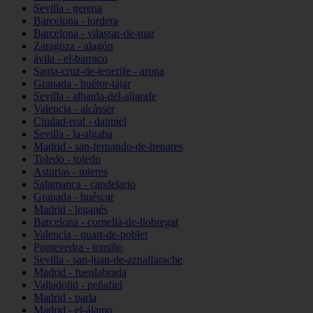
Sevilla - gerena
Barcelona - tordera
Barcelona - vilassar-de-mar
Zaragoza - alagón
ávila - el-barraco
Santa-cruz-de-tenerife - arona
Granada - huétor-tájar
Sevilla - albaida-del-aljarafe
Valencia - alcàsser
Ciudad-real - daimiel
Sevilla - la-algaba
Madrid - san-fernando-de-henares
Toledo - toledo
Asturias - mieres
Salamanca - candelario
Granada - huéscar
Madrid - leganés
Barcelona - cornellà-de-llobregat
Valencia - quart-de-poblet
Pontevedra - tomiño
Sevilla - san-juan-de-aznalfarache
Madrid - fuenlabrada
Valladolid - peñafiel
Madrid - parla
Madrid - el-álamo