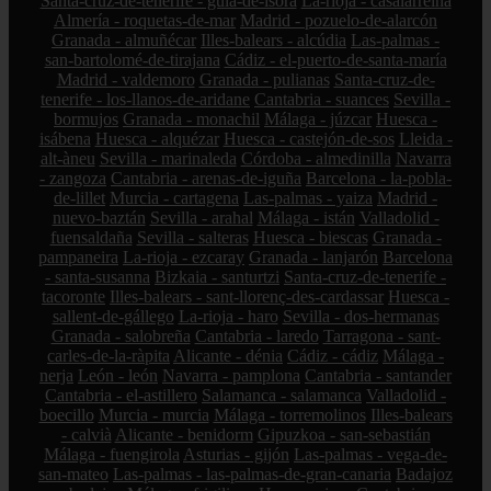
Santa-cruz-de-tenerife - guía-de-isora
La-rioja - casalarreina
Almería - roquetas-de-mar
Madrid - pozuelo-de-alarcón
Granada - almuñécar
Illes-balears - alcúdia
Las-palmas -
san-bartolomé-de-tirajana
Cádiz - el-puerto-de-santa-maría
Madrid - valdemoro
Granada - pulianas
Santa-cruz-de-
tenerife - los-llanos-de-aridane
Cantabria - suances
Sevilla -
bormujos
Granada - monachil
Málaga - júzcar
Huesca -
isábena
Huesca - alquézar
Huesca - castejón-de-sos
Lleida -
alt-àneu
Sevilla - marinaleda
Córdoba - almedinilla
Navarra
- zangoza
Cantabria - arenas-de-iguña
Barcelona - la-pobla-
de-lillet
Murcia - cartagena
Las-palmas - yaiza
Madrid -
nuevo-baztán
Sevilla - arahal
Málaga - istán
Valladolid -
fuensaldaña
Sevilla - salteras
Huesca - biescas
Granada -
pampaneira
La-rioja - ezcaray
Granada - lanjarón
Barcelona
- santa-susanna
Bizkaia - santurtzi
Santa-cruz-de-tenerife -
tacoronte
Illes-balears - sant-llorenç-des-cardassar
Huesca -
sallent-de-gállego
La-rioja - haro
Sevilla - dos-hermanas
Granada - salobreña
Cantabria - laredo
Tarragona - sant-
carles-de-la-ràpita
Alicante - dénia
Cádiz - cádiz
Málaga -
nerja
León - león
Navarra - pamplona
Cantabria - santander
Cantabria - el-astillero
Salamanca - salamanca
Valladolid -
boecillo
Murcia - murcia
Málaga - torremolinos
Illes-balears
- calvià
Alicante - benidorm
Gipuzkoa - san-sebastián
Málaga - fuengirola
Asturias - gijón
Las-palmas - vega-de-
san-mateo
Las-palmas - las-palmas-de-gran-canaria
Badajoz