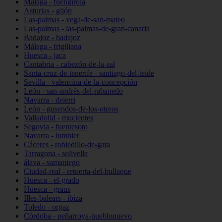
Málaga - fuengirola
Asturias - gijón
Las-palmas - vega-de-san-mateo
Las-palmas - las-palmas-de-gran-canaria
Badajoz - badajoz
Málaga - frigiliana
Huesca - jaca
Cantabria - cabezón-de-la-sal
Santa-cruz-de-tenerife - santiago-del-teide
Sevilla - valencina-de-la-concepción
León - san-andrés-del-rabanedo
Navarra - deierri
León - gusendos-de-los-oteros
Valladolid - mucientes
Segovia - fuentesoto
Navarra - lumbier
Cáceres - robledillo-de-gata
Tarragona - solivella
álava - samaniego
Ciudad-real - retuerta-del-bullaque
Huesca - el-grado
Huesca - graus
Illes-balears - ibiza
Toledo - orgaz
Córdoba - peñarroya-pueblonuevo