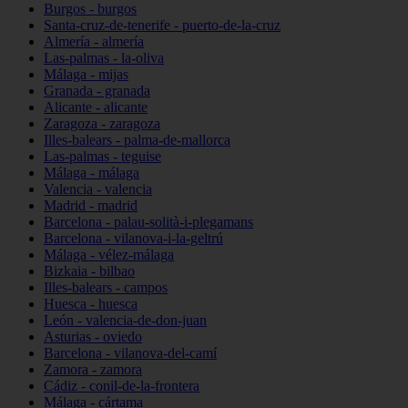
Burgos - burgos
Santa-cruz-de-tenerife - puerto-de-la-cruz
Almería - almería
Las-palmas - la-oliva
Málaga - mijas
Granada - granada
Alicante - alicante
Zaragoza - zaragoza
Illes-balears - palma-de-mallorca
Las-palmas - teguise
Málaga - málaga
Valencia - valencia
Madrid - madrid
Barcelona - palau-solità-i-plegamans
Barcelona - vilanova-i-la-geltrú
Málaga - vélez-málaga
Bizkaia - bilbao
Illes-balears - campos
Huesca - huesca
León - valencia-de-don-juan
Asturias - oviedo
Barcelona - vilanova-del-camí
Zamora - zamora
Cádiz - conil-de-la-frontera
Málaga - cártama