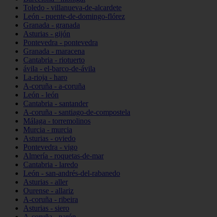
Toledo - villanueva-de-alcardete
León - puente-de-domingo-flórez
Granada - granada
Asturias - gijón
Pontevedra - pontevedra
Granada - maracena
Cantabria - riotuerto
ávila - el-barco-de-ávila
La-rioja - haro
A-coruña - a-coruña
León - león
Cantabria - santander
A-coruña - santiago-de-compostela
Málaga - torremolinos
Murcia - murcia
Asturias - oviedo
Pontevedra - vigo
Almería - roquetas-de-mar
Cantabria - laredo
León - san-andrés-del-rabanedo
Asturias - aller
Ourense - allariz
A-coruña - ribeira
Asturias - siero
A-coruña - narón