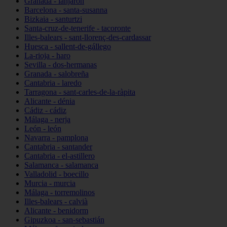
Granada - lanjarón
Barcelona - santa-susanna
Bizkaia - santurtzi
Santa-cruz-de-tenerife - tacoronte
Illes-balears - sant-llorenç-des-cardassar
Huesca - sallent-de-gállego
La-rioja - haro
Sevilla - dos-hermanas
Granada - salobreña
Cantabria - laredo
Tarragona - sant-carles-de-la-ràpita
Alicante - dénia
Cádiz - cádiz
Málaga - nerja
León - león
Navarra - pamplona
Cantabria - santander
Cantabria - el-astillero
Salamanca - salamanca
Valladolid - boecillo
Murcia - murcia
Málaga - torremolinos
Illes-balears - calvià
Alicante - benidorm
Gipuzkoa - san-sebastián