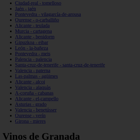
Ciudad-real - tomelloso
Jaén - jaén
Pontevedra - vilagarcía-de-arousa
Ourense - o-carballiño
Alicante - teulada
Murcia - cartagena
Alicante - benidorm
Gipuzkoa - eibar
León - la-bañeza
Pontevedra - meis
Palencia - palencia
Santa-cruz-de-tenerife - santa-cruz-de-tenerife
Valencia - paterna
Las-palmas - agüimes
Alicante - alcoi
Valencia - alaquàs
A-coruña - cabanas
Alicante - el-campello
Asturias - grado
Valencia - benetússer
Ourense - verín
Girona - mieres
Vinos de Granada