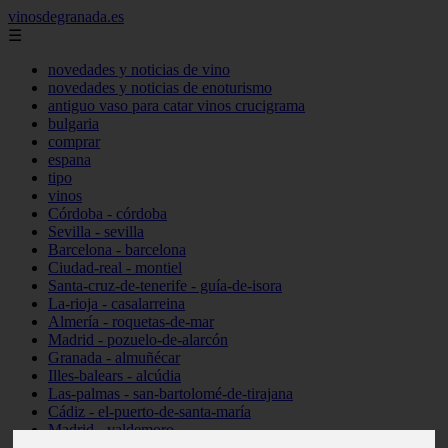
vinosdegranada.es
☰
novedades y noticias de vino
novedades y noticias de enoturismo
antiguo vaso para catar vinos crucigrama
bulgaria
comprar
espana
tipo
vinos
Córdoba - córdoba
Sevilla - sevilla
Barcelona - barcelona
Ciudad-real - montiel
Santa-cruz-de-tenerife - guía-de-isora
La-rioja - casalarreina
Almería - roquetas-de-mar
Madrid - pozuelo-de-alarcón
Granada - almuñécar
Illes-balears - alcúdia
Las-palmas - san-bartolomé-de-tirajana
Cádiz - el-puerto-de-santa-maría
Madrid - valdemoro
Granada - pulianas