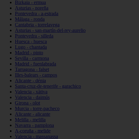
Bizkaia - ermua
Asturias - noreña
Pontevedra - a-estrada
Málaga - ronda
Cantabria - torrelavega
Asturias - san-martín-del-rey-aurelio
Pontevedra - silleda
Huesca - huesca
Lugo - chantada
Madrid - pinto
Sevilla - carmona
Madrid - fuenlabrada
Tarragona - falset
Illes-balears - campos
Alicante - dénia
Santa-cruz-de-tenerife - garachico
Valencia - xàtiva
Valencia - daimús
Girona - olot
Murcia - torre-pacheco
Alicante - alicante
Melilla - melilla
Navarra - pamplona
A-coruña - melide
Valencia - massanassa