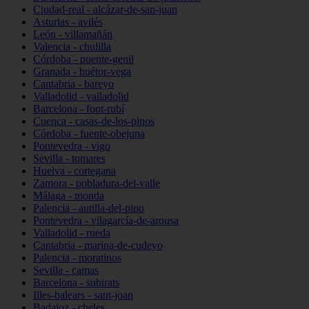
Ciudad-real - alcázar-de-san-juan
Asturias - avilés
León - villamañán
Valencia - chulilla
Córdoba - puente-genil
Granada - huétor-vega
Cantabria - bareyo
Valladolid - valladolid
Barcelona - font-rubí
Cuenca - casas-de-los-pinos
Córdoba - fuente-obejuna
Pontevedra - vigo
Sevilla - tomares
Huelva - cortegana
Zamora - pobladura-del-valle
Málaga - monda
Palencia - autilla-del-pino
Pontevedra - vilagarcía-de-arousa
Valladolid - rueda
Cantabria - marina-de-cudeyo
Palencia - moratinos
Sevilla - camas
Barcelona - subirats
Illes-balears - sant-joan
Badajoz - cheles