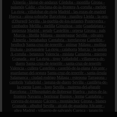
Almería - láujar-de-andarax
Córdoba - montilla
Girona -
palamós
Cádiz - chiclana-de-la-frontera
A-coruña - melide
La-rioja - villalobar-de-rioja
Madrid - las-rozas-de-madrid
Huesca - aínsa-sobrarbe
Barcelona - manlleu
Lleida - la-seu-
d39urgell
Sevilla - la-puebla-de-los-infantes
Pontevedra -
cambados
Melilla - melilla
Gipuzkoa - orio
Guadalajara -
sigüenza
Madrid - getafe
Castellón - orpesa
Girona - pals
Murcia - librilla
Málaga - montejaque
Sevilla - olivares
Almería - benahadux
Cantabria - torrelavega
Castellón -
benlloch
Santa-cruz-de-tenerife - güímar
Málaga - mollina
Bizkaia - portugalete
La-rioja - calahorra
Murcia - la-unión
A-coruña - betanzos
Valencia - mislata
Cantabria - miengo
Granada - gor
La-rioja - tirgo
Valladolid - villanueva-de-
duero
Santa-cruz-de-tenerife - santa-cruz-de-tenerife
Valencia - cullera
Castellón - castelló-de-la-plana
Alicante -
guardamar-del-segura
Santa-cruz-de-tenerife - santa-úrsula
Salamanca - ciudad-rodrigo
Málaga - estepona
Tarragona -
cambrils
Valladolid - laguna-de-duero
Sevilla - castilleja-de-
la-cuesta
Lugo - lugo
Sevilla - mairena-del-aljarafe
Barcelona - l39hospitalet-de-llobregat
Huelva - palos-de-la-
frontera
Navarra - berriozar
Burgos - lerma
Cantabria -
corvera-de-toranzo
Cáceres - montánchez
Girona - blanes
Granada - albuñol
Sevilla - alcalá-de-guadaíra
Alicante -
altea
Madrid - villarejo-de-salvanés
Cuenca - tarancón
Sevilla - pedrera
Toledo - manzaneque
Illes-balears - artà