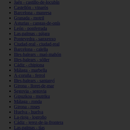
Jaén - castillo-de-locubín
Castellón - vinaròs
Barcelona - manresa
Granada - motril
Asturias - cangas-de-onís
León - ponferrada
Las-palmas - pájara
Pontevedra - sanxenxo
Ciudad-real - ciudad-real
Barcelona - calella
Illes-balears - maó-mahón
Illes-balears - sóller
Cádiz - chipiona
Málaga - marbella
A-coruña - ferrol
Illes-balears - santanyí
Girona - lloret-de-mar
Segovia - segovia
Gipuzkoa - mutriku
Málaga - ronda
Girona - roses
Huelva - huelva
La-rioja - logroño
Cádiz - jerez-de-la-frontera
Las-palmas - tías