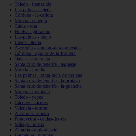
Toledo - fuensalida
Las-palmas - tejeda
Córdoba - la-carlota
Murcia - cehegín
Cádiz - rota
Huelva - gibraleón
Las-palmas - tinajo
Lleida - lleida
A-coruña - santiago-de-compostela
Córdoba - aguilar-de-la-frontera
álava - eskuernaga
Santa-cruz-de-tenerife - tegueste
Murcia - jumilla
Las-palmas - santa-lucía-de-tirajana
Santa-cruz-de-tenerife - la-orotava
Santa-cruz-de-tenerife - la-guancha
Murcia - moratalla
Toledo - yepes
Cáceres - cáceres
Valencia - torrent
A-coruña - ribeira
Pontevedra - caldas-de-reis
Málaga - torrox
Almería - olula-del-río
Barcelona - montgat