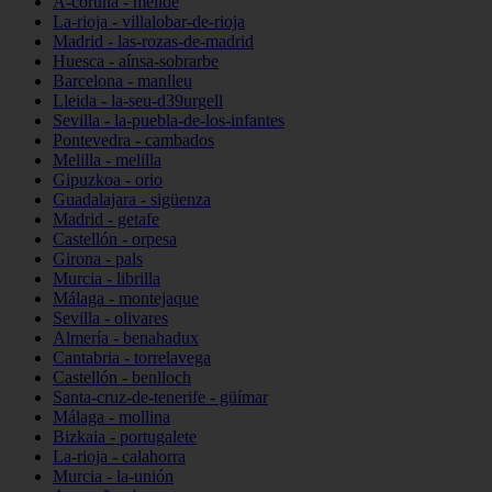
A-coruña - melide
La-rioja - villalobar-de-rioja
Madrid - las-rozas-de-madrid
Huesca - aínsa-sobrarbe
Barcelona - manlleu
Lleida - la-seu-d39urgell
Sevilla - la-puebla-de-los-infantes
Pontevedra - cambados
Melilla - melilla
Gipuzkoa - orio
Guadalajara - sigüenza
Madrid - getafe
Castellón - orpesa
Girona - pals
Murcia - librilla
Málaga - montejaque
Sevilla - olivares
Almería - benahadux
Cantabria - torrelavega
Castellón - benlloch
Santa-cruz-de-tenerife - güímar
Málaga - mollina
Bizkaia - portugalete
La-rioja - calahorra
Murcia - la-unión