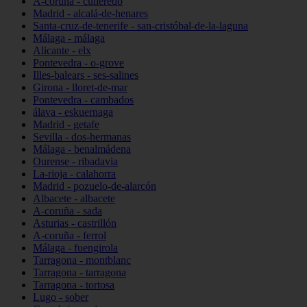
A-coruña - culleredo
Madrid - alcalá-de-henares
Santa-cruz-de-tenerife - san-cristóbal-de-la-laguna
Málaga - málaga
Alicante - elx
Pontevedra - o-grove
Illes-balears - ses-salines
Girona - lloret-de-mar
Pontevedra - cambados
álava - eskuernaga
Madrid - getafe
Sevilla - dos-hermanas
Málaga - benalmádena
Ourense - ribadavia
La-rioja - calahorra
Madrid - pozuelo-de-alarcón
Albacete - albacete
A-coruña - sada
Asturias - castrillón
A-coruña - ferrol
Málaga - fuengirola
Tarragona - montblanc
Tarragona - tarragona
Tarragona - tortosa
Lugo - sober