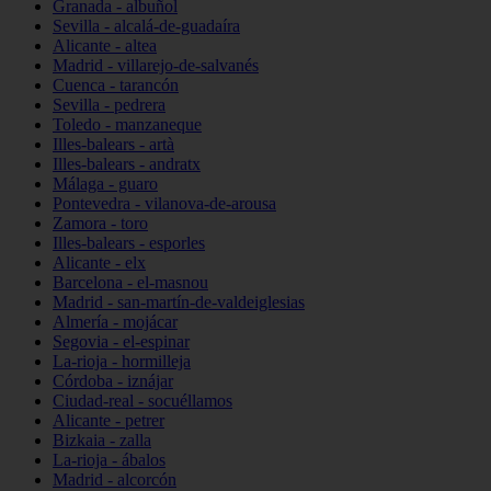
Granada - albuñol
Sevilla - alcalá-de-guadaíra
Alicante - altea
Madrid - villarejo-de-salvanés
Cuenca - tarancón
Sevilla - pedrera
Toledo - manzaneque
Illes-balears - artà
Illes-balears - andratx
Málaga - guaro
Pontevedra - vilanova-de-arousa
Zamora - toro
Illes-balears - esporles
Alicante - elx
Barcelona - el-masnou
Madrid - san-martín-de-valdeiglesias
Almería - mojácar
Segovia - el-espinar
La-rioja - hormilleja
Córdoba - iznájar
Ciudad-real - socuéllamos
Alicante - petrer
Bizkaia - zalla
La-rioja - ábalos
Madrid - alcorcón