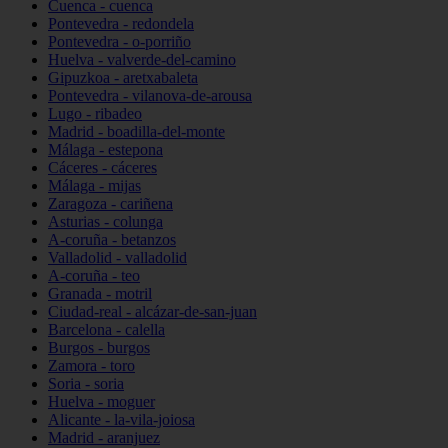
Cuenca - cuenca
Pontevedra - redondela
Pontevedra - o-porriño
Huelva - valverde-del-camino
Gipuzkoa - aretxabaleta
Pontevedra - vilanova-de-arousa
Lugo - ribadeo
Madrid - boadilla-del-monte
Málaga - estepona
Cáceres - cáceres
Málaga - mijas
Zaragoza - cariñena
Asturias - colunga
A-coruña - betanzos
Valladolid - valladolid
A-coruña - teo
Granada - motril
Ciudad-real - alcázar-de-san-juan
Barcelona - calella
Burgos - burgos
Zamora - toro
Soria - soria
Huelva - moguer
Alicante - la-vila-joiosa
Madrid - aranjuez