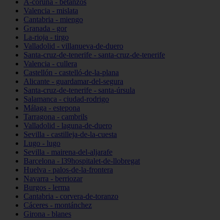
A-coruña - betanzos
Valencia - mislata
Cantabria - miengo
Granada - gor
La-rioja - tirgo
Valladolid - villanueva-de-duero
Santa-cruz-de-tenerife - santa-cruz-de-tenerife
Valencia - cullera
Castellón - castelló-de-la-plana
Alicante - guardamar-del-segura
Santa-cruz-de-tenerife - santa-úrsula
Salamanca - ciudad-rodrigo
Málaga - estepona
Tarragona - cambrils
Valladolid - laguna-de-duero
Sevilla - castilleja-de-la-cuesta
Lugo - lugo
Sevilla - mairena-del-aljarafe
Barcelona - l39hospitalet-de-llobregat
Huelva - palos-de-la-frontera
Navarra - berriozar
Burgos - lerma
Cantabria - corvera-de-toranzo
Cáceres - montánchez
Girona - blanes