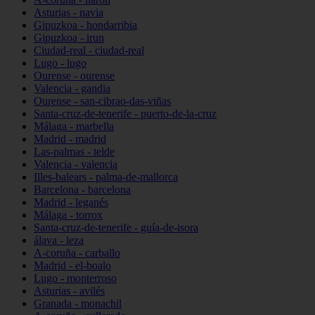
Asturias - navia
Gipuzkoa - hondarribia
Gipuzkoa - irun
Ciudad-real - ciudad-real
Lugo - lugo
Ourense - ourense
Valencia - gandia
Ourense - san-cibrao-das-viñas
Santa-cruz-de-tenerife - puerto-de-la-cruz
Málaga - marbella
Madrid - madrid
Las-palmas - telde
Valencia - valencia
Illes-balears - palma-de-mallorca
Barcelona - barcelona
Madrid - leganés
Málaga - torrox
Santa-cruz-de-tenerife - guía-de-isora
álava - leza
A-coruña - carballo
Madrid - el-boalo
Lugo - monterroso
Asturias - avilés
Granada - monachil