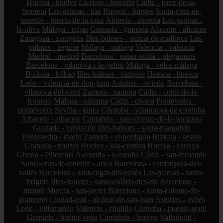
Huelva - huelva
La-rioja - logroño
Cádiz - jerez-de-la-
frontera
Las-palmas - tías
Burgos - burgos
Santa-cruz-de-
tenerife - puerto-de-la-cruz
Almería - almería
Las-palmas -
la-oliva
Málaga - mijas
Granada - granada
Alicante - alicante
Zaragoza - zaragoza
Illes-balears - palma-de-mallorca
Las-
palmas - teguise
Málaga - málaga
Valencia - valencia
Madrid - madrid
Barcelona - palau-solità-i-plegamans
Barcelona - vilanova-i-la-geltrú
Málaga - vélez-málaga
Bizkaia - bilbao
Illes-balears - campos
Huesca - huesca
León - valencia-de-don-juan
Asturias - oviedo
Barcelona -
vilanova-del-camí
Zamora - zamora
Cádiz - conil-de-la-
frontera
Málaga - cártama
Cádiz - olvera
Pontevedra -
pontevedra
Sevilla - gines
Córdoba - villanueva-de-córdoba
Albacete - albacete
Cantabria - san-vicente-de-la-barquera
Granada - torvizcón
Illes-balears - santa-margalida
Pontevedra - marín
Zamora - el-perdigón
Bizkaia - sestao
Granada - murtas
Huelva - isla-cristina
Huelva - cartaya
Girona - l39escala
A-coruña - a-coruña
Cádiz - san-fernando
Santa-cruz-de-tenerife - arico
Barcelona - cerdanyola-del-
vallès
Barcelona - sant-cugat-del-vallès
Las-palmas - santa-
brígida
Illes-balears - santa-eulària-des-riu
Barcelona -
mataró
Murcia - san-javier
Barcelona - santa-coloma-de-
gramenet
Ciudad-real - alcázar-de-san-juan
Asturias - avilés
León - villamañán
Valencia - chulilla
Córdoba - puente-genil
Granada - huétor-vega
Cantabria - bareyo
Valladolid -