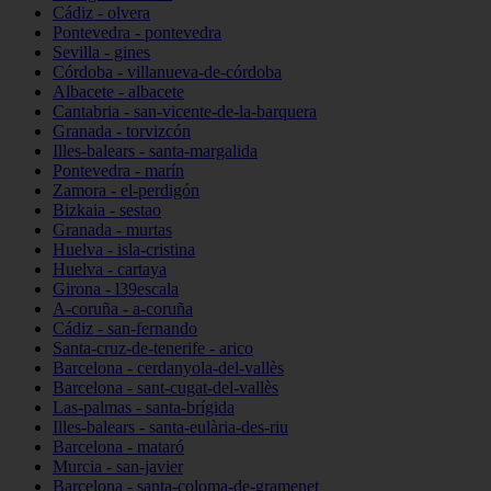
Cádiz - olvera
Pontevedra - pontevedra
Sevilla - gines
Córdoba - villanueva-de-córdoba
Albacete - albacete
Cantabria - san-vicente-de-la-barquera
Granada - torvizcón
Illes-balears - santa-margalida
Pontevedra - marín
Zamora - el-perdigón
Bizkaia - sestao
Granada - murtas
Huelva - isla-cristina
Huelva - cartaya
Girona - l39escala
A-coruña - a-coruña
Cádiz - san-fernando
Santa-cruz-de-tenerife - arico
Barcelona - cerdanyola-del-vallès
Barcelona - sant-cugat-del-vallès
Las-palmas - santa-brígida
Illes-balears - santa-eulària-des-riu
Barcelona - mataró
Murcia - san-javier
Barcelona - santa-coloma-de-gramenet