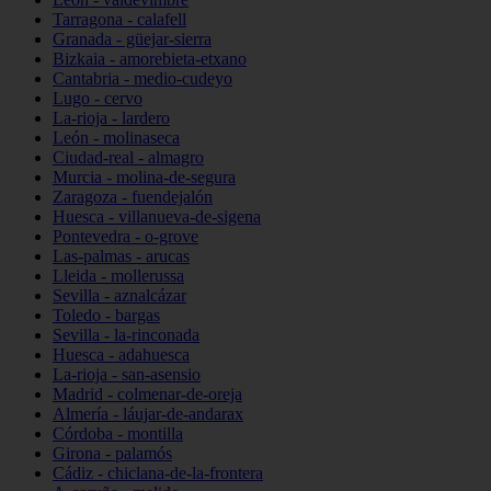
Tarragona - calafell
Granada - güejar-sierra
Bizkaia - amorebieta-etxano
Cantabria - medio-cudeyo
Lugo - cervo
La-rioja - lardero
León - molinaseca
Ciudad-real - almagro
Murcia - molina-de-segura
Zaragoza - fuendejalón
Huesca - villanueva-de-sigena
Pontevedra - o-grove
Las-palmas - arucas
Lleida - mollerussa
Sevilla - aznalcázar
Toledo - bargas
Sevilla - la-rinconada
Huesca - adahuesca
La-rioja - san-asensio
Madrid - colmenar-de-oreja
Almería - láujar-de-andarax
Córdoba - montilla
Girona - palamós
Cádiz - chiclana-de-la-frontera