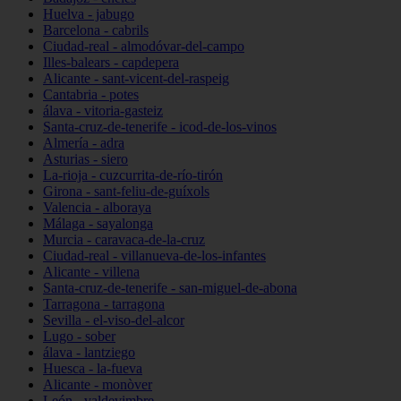
Huelva - jabugo
Barcelona - cabrils
Ciudad-real - almodóvar-del-campo
Illes-balears - capdepera
Alicante - sant-vicent-del-raspeig
Cantabria - potes
álava - vitoria-gasteiz
Santa-cruz-de-tenerife - icod-de-los-vinos
Almería - adra
Asturias - siero
La-rioja - cuzcurrita-de-río-tirón
Girona - sant-feliu-de-guíxols
Valencia - alboraya
Málaga - sayalonga
Murcia - caravaca-de-la-cruz
Ciudad-real - villanueva-de-los-infantes
Alicante - villena
Santa-cruz-de-tenerife - san-miguel-de-abona
Tarragona - tarragona
Sevilla - el-viso-del-alcor
Lugo - sober
álava - lantziego
Huesca - la-fueva
Alicante - monòver
León - valdevimbre