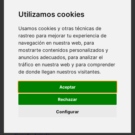
Santa-cruz-de-tenerife - los-llanos-de-aridane
Cantabria - suances
Utilizamos cookies
Sevilla - bormujos
Granada - monachil
Málaga - júzcar
Usamos cookies y otras técnicas de
Huesca - isábena
rastreo para mejorar tu experiencia de
Huesca - alquézar
navegación en nuestra web, para
Huesca - castejón-de-sos
Lleida - alt-àneu
mostrarte contenidos personalizados y
Sevilla - marinaleda
anuncios adecuados, para analizar el
Córdoba - almedinilla
tráfico en nuestra web y para comprender
Navarra - zangoza
Cantabria - arenas-de-iguña
de donde llegan nuestros visitantes.
Barcelona - la-pobla-de-lillet
Murcia - cartagena
Las-palmas - yaiza
Aceptar
Madrid - nuevo-baztán
Sevilla - arahal
Rechazar
Málaga - istán
Valladolid - fuensaldaña
Configurar
Sevilla - salteras
Huesca - biescas
Granada - pampaneira
La-rioja - ezcaray