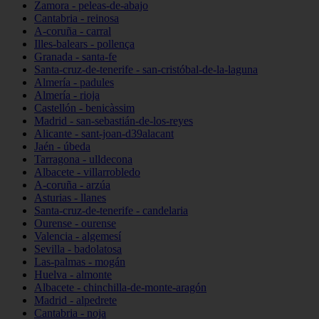
Zamora - peleas-de-abajo
Cantabria - reinosa
A-coruña - carral
Illes-balears - pollença
Granada - santa-fe
Santa-cruz-de-tenerife - san-cristóbal-de-la-laguna
Almería - padules
Almería - rioja
Castellón - benicàssim
Madrid - san-sebastián-de-los-reyes
Alicante - sant-joan-d39alacant
Jaén - úbeda
Tarragona - ulldecona
Albacete - villarrobledo
A-coruña - arzúa
Asturias - llanes
Santa-cruz-de-tenerife - candelaria
Ourense - ourense
Valencia - algemesí
Sevilla - badolatosa
Las-palmas - mogán
Huelva - almonte
Albacete - chinchilla-de-monte-aragón
Madrid - alpedrete
Cantabria - noja