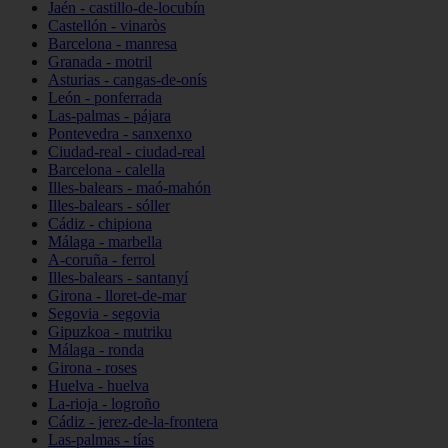
Jaén - castillo-de-locubín
Castellón - vinaròs
Barcelona - manresa
Granada - motril
Asturias - cangas-de-onís
León - ponferrada
Las-palmas - pájara
Pontevedra - sanxenxo
Ciudad-real - ciudad-real
Barcelona - calella
Illes-balears - maó-mahón
Illes-balears - sóller
Cádiz - chipiona
Málaga - marbella
A-coruña - ferrol
Illes-balears - santanyí
Girona - lloret-de-mar
Segovia - segovia
Gipuzkoa - mutriku
Málaga - ronda
Girona - roses
Huelva - huelva
La-rioja - logroño
Cádiz - jerez-de-la-frontera
Las-palmas - tías