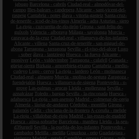
jabugo
Barcelona - cabrils
Ciudad-real - almodóvar-del-
campo
Illes-balears - capdepera
Alicante - sant-vicent-del-
raspeig
Cantabria - potes
álava - vitoria-gasteiz
Santa-cruz-
de-tenerife - icod-de-los-vinos
Almería - adra
Asturias - siero
La-rioja - cuzcurrita-de-río-tirón
Girona - sant-feliu-de-
guíxols
Valencia - alboraya
Málaga - sayalonga
Murcia -
caravaca-de-la-cruz
Ciudad-real - villanueva-de-los-infantes
Alicante - villena
Santa-cruz-de-tenerife - san-miguel-de-
abona
Tarragona - tarragona
Sevilla - el-viso-del-alcor
Lugo
- sober
álava - lantziego
Huesca - la-fueva
Alicante -
monòver
León - valdevimbre
Tarragona - calafell
Granada -
güejar-sierra
Bizkaia - amorebieta-etxano
Cantabria - medio-
cudeyo
Lugo - cervo
La-rioja - lardero
León - molinaseca
Ciudad-real - almagro
Murcia - molina-de-segura
Zaragoza -
fuendejalón
Huesca - villanueva-de-sigena
Pontevedra - o-
grove
Las-palmas - arucas
Lleida - mollerussa
Sevilla -
aznalcázar
Toledo - bargas
Sevilla - la-rinconada
Huesca -
adahuesca
La-rioja - san-asensio
Madrid - colmenar-de-oreja
Almería - láujar-de-andarax
Córdoba - montilla
Girona -
palamós
Cádiz - chiclana-de-la-frontera
A-coruña - melide
La-rioja - villalobar-de-rioja
Madrid - las-rozas-de-madrid
Huesca - aínsa-sobrarbe
Barcelona - manlleu
Lleida - la-seu-
d39urgell
Sevilla - la-puebla-de-los-infantes
Pontevedra -
cambados
Melilla - melilla
Gipuzkoa - orio
Guadalajara -
sigüenza
Madrid - getafe
Castellón - orpesa
Girona - pals