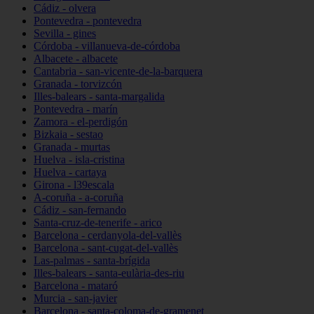
Cádiz - olvera
Pontevedra - pontevedra
Sevilla - gines
Córdoba - villanueva-de-córdoba
Albacete - albacete
Cantabria - san-vicente-de-la-barquera
Granada - torvizcón
Illes-balears - santa-margalida
Pontevedra - marín
Zamora - el-perdigón
Bizkaia - sestao
Granada - murtas
Huelva - isla-cristina
Huelva - cartaya
Girona - l39escala
A-coruña - a-coruña
Cádiz - san-fernando
Santa-cruz-de-tenerife - arico
Barcelona - cerdanyola-del-vallès
Barcelona - sant-cugat-del-vallès
Las-palmas - santa-brígida
Illes-balears - santa-eulària-des-riu
Barcelona - mataró
Murcia - san-javier
Barcelona - santa-coloma-de-gramenet