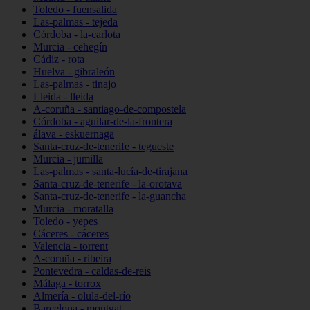
Toledo - fuensalida
Las-palmas - tejeda
Córdoba - la-carlota
Murcia - cehegín
Cádiz - rota
Huelva - gibraleón
Las-palmas - tinajo
Lleida - lleida
A-coruña - santiago-de-compostela
Córdoba - aguilar-de-la-frontera
álava - eskuernaga
Santa-cruz-de-tenerife - tegueste
Murcia - jumilla
Las-palmas - santa-lucía-de-tirajana
Santa-cruz-de-tenerife - la-orotava
Santa-cruz-de-tenerife - la-guancha
Murcia - moratalla
Toledo - yepes
Cáceres - cáceres
Valencia - torrent
A-coruña - ribeira
Pontevedra - caldas-de-reis
Málaga - torrox
Almería - olula-del-río
Barcelona - montgat