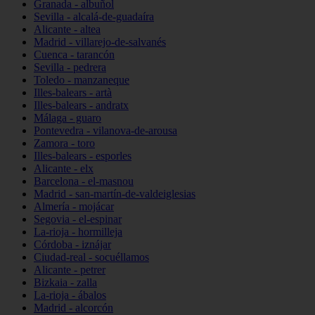
Granada - albuñol
Sevilla - alcalá-de-guadaíra
Alicante - altea
Madrid - villarejo-de-salvanés
Cuenca - tarancón
Sevilla - pedrera
Toledo - manzaneque
Illes-balears - artà
Illes-balears - andratx
Málaga - guaro
Pontevedra - vilanova-de-arousa
Zamora - toro
Illes-balears - esporles
Alicante - elx
Barcelona - el-masnou
Madrid - san-martín-de-valdeiglesias
Almería - mojácar
Segovia - el-espinar
La-rioja - hormilleja
Córdoba - iznájar
Ciudad-real - socuéllamos
Alicante - petrer
Bizkaia - zalla
La-rioja - ábalos
Madrid - alcorcón