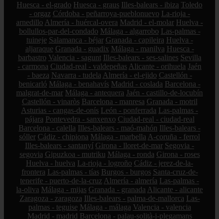
Huesca - el-grado
Huesca - graus
Illes-balears - ibiza
Toledo
- orgaz
Córdoba - peñarroya-pueblonuevo
La-rioja -
arnedillo
Almería - huércal-overa
Madrid - el-molar
Huelva -
bollullos-par-del-condado
Málaga - algarrobo
Las-palmas -
tuineje
Salamanca - béjar
Granada - capileira
Huelva -
aljaraque
Granada - guadix
Málaga - manilva
Huesca -
barbastro
Valencia - sagunt
Illes-balears - ses-salines
Sevilla
- carmona
Ciudad-real - valdepeñas
Alicante - orihuela
Jaén
- baeza
Navarra - tudela
Almería - el-ejido
Castellón -
benicarló
Málaga - benahavís
Madrid - coslada
Barcelona -
malgrat-de-mar
Málaga - antequera
Jaén - castillo-de-locubín
Castellón - vinaròs
Barcelona - manresa
Granada - motril
Asturias - cangas-de-onís
León - ponferrada
Las-palmas -
pájara
Pontevedra - sanxenxo
Ciudad-real - ciudad-real
Barcelona - calella
Illes-balears - maó-mahón
Illes-balears -
sóller
Cádiz - chipiona
Málaga - marbella
A-coruña - ferrol
Illes-balears - santanyí
Girona - lloret-de-mar
Segovia -
segovia
Gipuzkoa - mutriku
Málaga - ronda
Girona - roses
Huelva - huelva
La-rioja - logroño
Cádiz - jerez-de-la-
frontera
Las-palmas - tías
Burgos - burgos
Santa-cruz-de-
tenerife - puerto-de-la-cruz
Almería - almería
Las-palmas -
la-oliva
Málaga - mijas
Granada - granada
Alicante - alicante
Zaragoza - zaragoza
Illes-balears - palma-de-mallorca
Las-
palmas - teguise
Málaga - málaga
Valencia - valencia
Madrid - madrid
Barcelona - palau-solità-i-plegamans