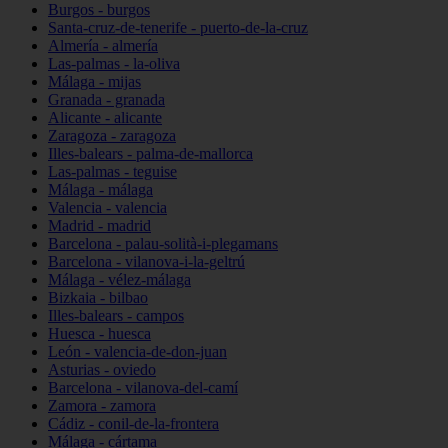
Burgos - burgos
Santa-cruz-de-tenerife - puerto-de-la-cruz
Almería - almería
Las-palmas - la-oliva
Málaga - mijas
Granada - granada
Alicante - alicante
Zaragoza - zaragoza
Illes-balears - palma-de-mallorca
Las-palmas - teguise
Málaga - málaga
Valencia - valencia
Madrid - madrid
Barcelona - palau-solità-i-plegamans
Barcelona - vilanova-i-la-geltrú
Málaga - vélez-málaga
Bizkaia - bilbao
Illes-balears - campos
Huesca - huesca
León - valencia-de-don-juan
Asturias - oviedo
Barcelona - vilanova-del-camí
Zamora - zamora
Cádiz - conil-de-la-frontera
Málaga - cártama