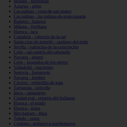
Málaga - fuengirola
Asturias - gijón
Las-palmas - vega-de-san-mateo
Las-palmas - las-palmas-de-gran-canaria
Badajoz - badajoz
Málaga - frigiliana
Huesca - jaca
Cantabria - cabezón-de-la-sal
Santa-cruz-de-tenerife - santiago-del-teide
Sevilla - valencina-de-la-concepción
León - san-andrés-del-rabanedo
Navarra - deierri
León - gusendos-de-los-oteros
Valladolid - mucientes
Segovia - fuentesoto
Navarra - lumbier
Cáceres - robledillo-de-gata
Tarragona - solivella
álava - samaniego
Ciudad-real - retuerta-del-bullaque
Huesca - el-grado
Huesca - graus
Illes-balears - ibiza
Toledo - orgaz
Córdoba - peñarroya-pueblonuevo