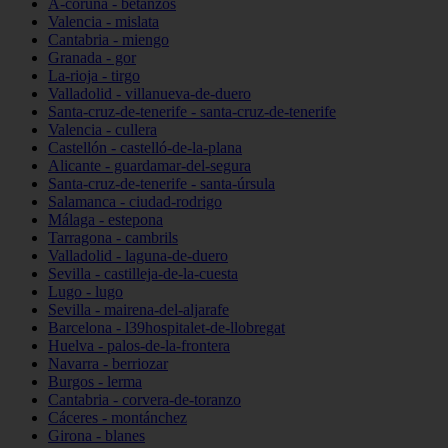
A-coruña - betanzos
Valencia - mislata
Cantabria - miengo
Granada - gor
La-rioja - tirgo
Valladolid - villanueva-de-duero
Santa-cruz-de-tenerife - santa-cruz-de-tenerife
Valencia - cullera
Castellón - castelló-de-la-plana
Alicante - guardamar-del-segura
Santa-cruz-de-tenerife - santa-úrsula
Salamanca - ciudad-rodrigo
Málaga - estepona
Tarragona - cambrils
Valladolid - laguna-de-duero
Sevilla - castilleja-de-la-cuesta
Lugo - lugo
Sevilla - mairena-del-aljarafe
Barcelona - l39hospitalet-de-llobregat
Huelva - palos-de-la-frontera
Navarra - berriozar
Burgos - lerma
Cantabria - corvera-de-toranzo
Cáceres - montánchez
Girona - blanes