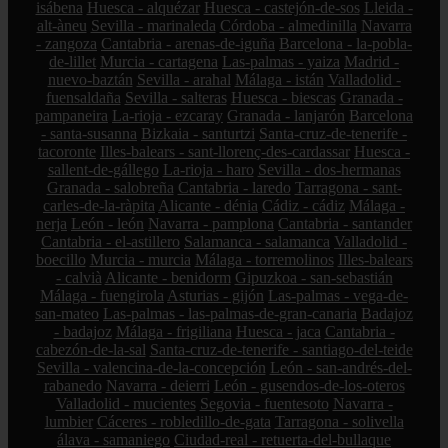
isábena
Huesca - alquézar
Huesca - castejón-de-sos
Lleida -
alt-àneu
Sevilla - marinaleda
Córdoba - almedinilla
Navarra
- zangoza
Cantabria - arenas-de-iguña
Barcelona - la-pobla-
de-lillet
Murcia - cartagena
Las-palmas - yaiza
Madrid -
nuevo-baztán
Sevilla - arahal
Málaga - istán
Valladolid -
fuensaldaña
Sevilla - salteras
Huesca - biescas
Granada -
pampaneira
La-rioja - ezcaray
Granada - lanjarón
Barcelona
- santa-susanna
Bizkaia - santurtzi
Santa-cruz-de-tenerife -
tacoronte
Illes-balears - sant-llorenç-des-cardassar
Huesca -
sallent-de-gállego
La-rioja - haro
Sevilla - dos-hermanas
Granada - salobreña
Cantabria - laredo
Tarragona - sant-
carles-de-la-ràpita
Alicante - dénia
Cádiz - cádiz
Málaga -
nerja
León - león
Navarra - pamplona
Cantabria - santander
Cantabria - el-astillero
Salamanca - salamanca
Valladolid -
boecillo
Murcia - murcia
Málaga - torremolinos
Illes-balears
- calvià
Alicante - benidorm
Gipuzkoa - san-sebastián
Málaga - fuengirola
Asturias - gijón
Las-palmas - vega-de-
san-mateo
Las-palmas - las-palmas-de-gran-canaria
Badajoz
- badajoz
Málaga - frigiliana
Huesca - jaca
Cantabria -
cabezón-de-la-sal
Santa-cruz-de-tenerife - santiago-del-teide
Sevilla - valencina-de-la-concepción
León - san-andrés-del-
rabanedo
Navarra - deierri
León - gusendos-de-los-oteros
Valladolid - mucientes
Segovia - fuentesoto
Navarra -
lumbier
Cáceres - robledillo-de-gata
Tarragona - solivella
álava - samaniego
Ciudad-real - retuerta-del-bullaque