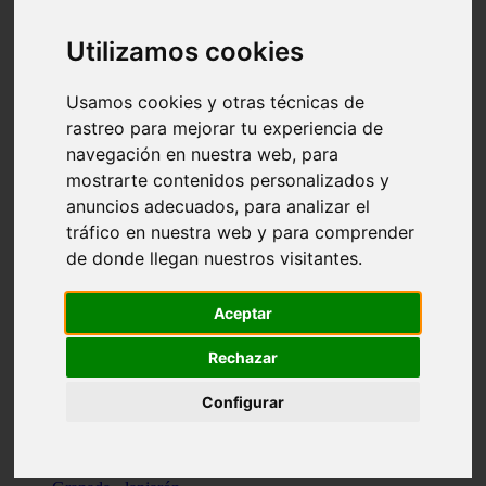
Santa-cruz-de-tenerife - los-llanos-de-aridane
Cantabria - suances
Utilizamos cookies
Sevilla - bormujos
Granada - monachil
Málaga - júzcar
Usamos cookies y otras técnicas de
Huesca - isábena
rastreo para mejorar tu experiencia de
Huesca - alquézar
navegación en nuestra web, para
Huesca - castejón-de-sos
Lleida - alt-àneu
mostrarte contenidos personalizados y
Sevilla - marinaleda
anuncios adecuados, para analizar el
Córdoba - almedinilla
tráfico en nuestra web y para comprender
Navarra - zangoza
Cantabria - arenas-de-iguña
de donde llegan nuestros visitantes.
Barcelona - la-pobla-de-lillet
Murcia - cartagena
Las-palmas - yaiza
Aceptar
Madrid - nuevo-baztán
Sevilla - arahal
Rechazar
Málaga - istán
Valladolid - fuensaldaña
Configurar
Sevilla - salteras
Huesca - biescas
Granada - pampaneira
La-rioja - ezcaray