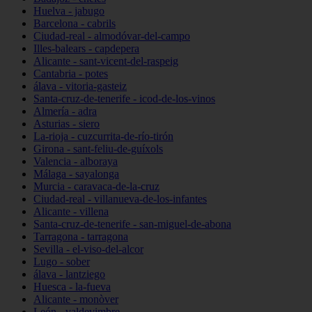
Huelva - jabugo
Barcelona - cabrils
Ciudad-real - almodóvar-del-campo
Illes-balears - capdepera
Alicante - sant-vicent-del-raspeig
Cantabria - potes
álava - vitoria-gasteiz
Santa-cruz-de-tenerife - icod-de-los-vinos
Almería - adra
Asturias - siero
La-rioja - cuzcurrita-de-río-tirón
Girona - sant-feliu-de-guíxols
Valencia - alboraya
Málaga - sayalonga
Murcia - caravaca-de-la-cruz
Ciudad-real - villanueva-de-los-infantes
Alicante - villena
Santa-cruz-de-tenerife - san-miguel-de-abona
Tarragona - tarragona
Sevilla - el-viso-del-alcor
Lugo - sober
álava - lantziego
Huesca - la-fueva
Alicante - monòver
León - valdevimbre