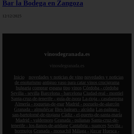
Bar la Bodega en Zangoza
12/12/2025
vinosdegranada.es
vinosdegranada.es
Inicio
novedades y noticias de vino
novedades y noticias
de enoturismo
antiguo vaso para catar vinos crucigrama
bulgaria
comprar
espana
tipo
vinos
Córdoba - córdoba
Sevilla - sevilla
Barcelona - barcelona
Ciudad-real - montiel
Santa-cruz-de-tenerife - guía-de-isora
La-rioja - casalarreina
Almería - roquetas-de-mar
Madrid - pozuelo-de-alarcón
Granada - almuñécar
Illes-balears - alcúdia
Las-palmas -
san-bartolomé-de-tirajana
Cádiz - el-puerto-de-santa-maría
Madrid - valdemoro
Granada - pulianas
Santa-cruz-de-
tenerife - los-llanos-de-aridane
Cantabria - suances
Sevilla -
bormujos
Granada - monachil
Málaga - júzcar
Huesca -