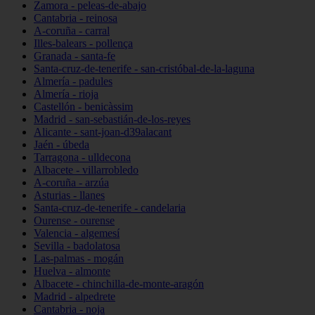
Zamora - peleas-de-abajo
Cantabria - reinosa
A-coruña - carral
Illes-balears - pollença
Granada - santa-fe
Santa-cruz-de-tenerife - san-cristóbal-de-la-laguna
Almería - padules
Almería - rioja
Castellón - benicàssim
Madrid - san-sebastián-de-los-reyes
Alicante - sant-joan-d39alacant
Jaén - úbeda
Tarragona - ulldecona
Albacete - villarrobledo
A-coruña - arzúa
Asturias - llanes
Santa-cruz-de-tenerife - candelaria
Ourense - ourense
Valencia - algemesí
Sevilla - badolatosa
Las-palmas - mogán
Huelva - almonte
Albacete - chinchilla-de-monte-aragón
Madrid - alpedrete
Cantabria - noja