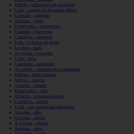
Toledo - villanueva-de-alcardete
León - puente-de-domingo-flórez
Granada - granada
Asturias - gijón
Pontevedra - pontevedra
Granada - maracena
Cantabria - riotuerto
ávila - el-barco-de-ávila
La-rioja - haro
A-coruña - a-coruña
León - león
Cantabria - santander
A-coruña - santiago-de-compostela
Málaga - torremolinos
Murcia - murcia
Asturias - oviedo
Pontevedra - vigo
Almería - roquetas-de-mar
Cantabria - laredo
León - san-andrés-del-rabanedo
Asturias - aller
Ourense - allariz
A-coruña - ribeira
Asturias - siero
A-coruña - narón