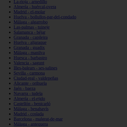
La-rioja - arnedillo
Almería - huércal-overa
Madrid - el-molar
Huelva - bollullos-par-del-condado
Málaga - algarrobo
Las-palmas - tuineje
Salamanca - béjar
Granada - capileira
Huelva - aljaraque
Granada - guadix
Málaga - manilva
Huesca - barbastro
Valencia - sagunt
Illes-balears - ses-salines
Sevilla - carmona
Ciudad-real - valdepeñas
Alicante - orihuela
Jaén - baeza
Navarra - tudela
Almería - el-ejido
Castellón - benicarló
Málaga - benahavís
Madrid - coslada
Barcelona - malgrat-de-mar
Málaga - antequera