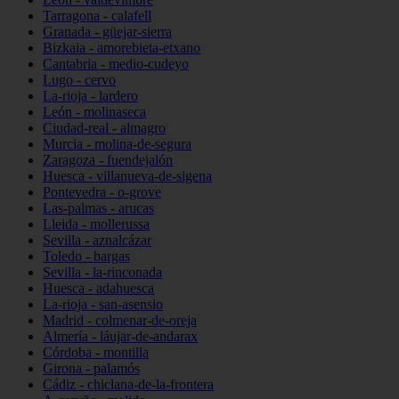
Tarragona - calafell
Granada - güejar-sierra
Bizkaia - amorebieta-etxano
Cantabria - medio-cudeyo
Lugo - cervo
La-rioja - lardero
León - molinaseca
Ciudad-real - almagro
Murcia - molina-de-segura
Zaragoza - fuendejalón
Huesca - villanueva-de-sigena
Pontevedra - o-grove
Las-palmas - arucas
Lleida - mollerussa
Sevilla - aznalcázar
Toledo - bargas
Sevilla - la-rinconada
Huesca - adahuesca
La-rioja - san-asensio
Madrid - colmenar-de-oreja
Almería - láujar-de-andarax
Córdoba - montilla
Girona - palamós
Cádiz - chiclana-de-la-frontera