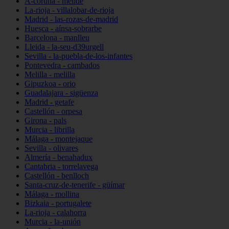
A-coruña - melide
La-rioja - villalobar-de-rioja
Madrid - las-rozas-de-madrid
Huesca - aínsa-sobrarbe
Barcelona - manlleu
Lleida - la-seu-d39urgell
Sevilla - la-puebla-de-los-infantes
Pontevedra - cambados
Melilla - melilla
Gipuzkoa - orio
Guadalajara - sigüenza
Madrid - getafe
Castellón - orpesa
Girona - pals
Murcia - librilla
Málaga - montejaque
Sevilla - olivares
Almería - benahadux
Cantabria - torrelavega
Castellón - benlloch
Santa-cruz-de-tenerife - güímar
Málaga - mollina
Bizkaia - portugalete
La-rioja - calahorra
Murcia - la-unión