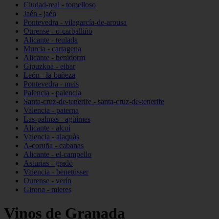
Ciudad-real - tomelloso
Jaén - jaén
Pontevedra - vilagarcía-de-arousa
Ourense - o-carballiño
Alicante - teulada
Murcia - cartagena
Alicante - benidorm
Gipuzkoa - eibar
León - la-bañeza
Pontevedra - meis
Palencia - palencia
Santa-cruz-de-tenerife - santa-cruz-de-tenerife
Valencia - paterna
Las-palmas - agüimes
Alicante - alcoi
Valencia - alaquàs
A-coruña - cabanas
Alicante - el-campello
Asturias - grado
Valencia - benetússer
Ourense - verín
Girona - mieres
Vinos de Granada