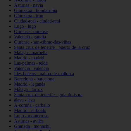
Asturias - navia
Gipuzkoa - hondarribia
Gipuzkoa - irun
Ciudad-real - ciudad-real
Lugo - lugo
Ourense - ourense
Valencia - gandia
Ourense - san-cibrao-das-viñas
Santa-cruz-de-tenerife - puerto-de-la-cruz
Málaga - marbella
Madrid - madrid
Las-palmas - telde
Valencia - valencia
Illes-balears - palma-de-mallorca
Barcelona - barcelona
Madrid - leganés
Málaga - torrox
Santa-cruz-de-tenerife - guía-de-isora
álava - leza
A-coruña - carballo
Madrid - el-boalo
Lugo - monterroso
Asturias - avilés
Granada - monachil