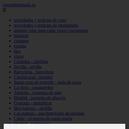
vinosdegranada.es
☰
novedades y noticias de vino
novedades y noticias de enoturismo
antiguo vaso para catar vinos crucigrama
bulgaria
comprar
espana
tipo
vinos
Córdoba - córdoba
Sevilla - sevilla
Barcelona - barcelona
Ciudad-real - montiel
Santa-cruz-de-tenerife - guía-de-isora
La-rioja - casalarreina
Almería - roquetas-de-mar
Madrid - pozuelo-de-alarcón
Granada - almuñécar
Illes-balears - alcúdia
Las-palmas - san-bartolomé-de-tirajana
Cádiz - el-puerto-de-santa-maría
Madrid - valdemoro
Granada - pulianas