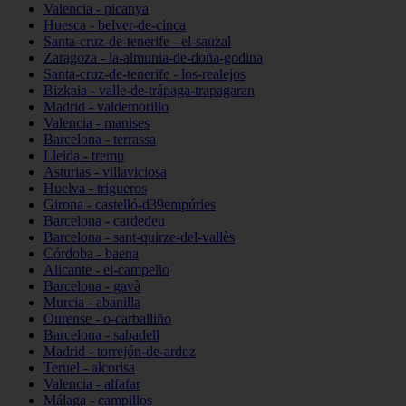
Valencia - picanya
Huesca - belver-de-cinca
Santa-cruz-de-tenerife - el-sauzal
Zaragoza - la-almunia-de-doña-godina
Santa-cruz-de-tenerife - los-realejos
Bizkaia - valle-de-trápaga-trapagaran
Madrid - valdemorillo
Valencia - manises
Barcelona - terrassa
Lleida - tremp
Asturias - villaviciosa
Huelva - trigueros
Girona - castelló-d39empúries
Barcelona - cardedeu
Barcelona - sant-quirze-del-vallès
Córdoba - baena
Alicante - el-campello
Barcelona - gavà
Murcia - abanilla
Ourense - o-carballiño
Barcelona - sabadell
Madrid - torrejón-de-ardoz
Teruel - alcorisa
Valencia - alfafar
Málaga - campillos