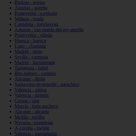
Bizkaia - ermua
Asturias - noreña
Pontevedra - a-estrada
Málaga - ronda
Cantabria - torrelavega
Asturias - san-martín-del-rey-aurelio
Pontevedra - silleda
Huesca - huesca
Lugo - chantada
Madrid - pinto
Sevilla - carmona
Madrid - fuenlabrada
Tarragona - falset
Illes-balears - campos
Alicante - dénia
Santa-cruz-de-tenerife - garachico
Valencia - xàtiva
Valencia - daimús
Girona - olot
Murcia - torre-pacheco
Alicante - alicante
Melilla - melilla
Navarra - pamplona
A-coruña - melide
Valencia - massanassa