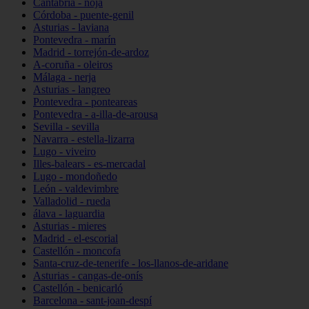
Cantabria - noja
Córdoba - puente-genil
Asturias - laviana
Pontevedra - marín
Madrid - torrejón-de-ardoz
A-coruña - oleiros
Málaga - nerja
Asturias - langreo
Pontevedra - ponteareas
Pontevedra - a-illa-de-arousa
Sevilla - sevilla
Navarra - estella-lizarra
Lugo - viveiro
Illes-balears - es-mercadal
Lugo - mondoñedo
León - valdevimbre
Valladolid - rueda
álava - laguardia
Asturias - mieres
Madrid - el-escorial
Castellón - moncofa
Santa-cruz-de-tenerife - los-llanos-de-aridane
Asturias - cangas-de-onís
Castellón - benicarló
Barcelona - sant-joan-despí