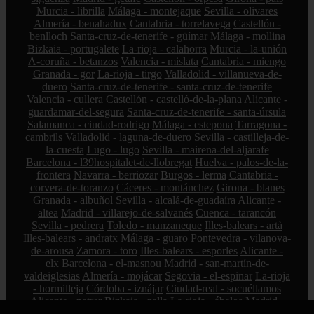
Murcia - librilla
Málaga - montejaque
Sevilla - olivares
Almería - benahadux
Cantabria - torrelavega
Castellón -
benlloch
Santa-cruz-de-tenerife - güímar
Málaga - mollina
Bizkaia - portugalete
La-rioja - calahorra
Murcia - la-unión
A-coruña - betanzos
Valencia - mislata
Cantabria - miengo
Granada - gor
La-rioja - tirgo
Valladolid - villanueva-de-
duero
Santa-cruz-de-tenerife - santa-cruz-de-tenerife
Valencia - cullera
Castellón - castelló-de-la-plana
Alicante -
guardamar-del-segura
Santa-cruz-de-tenerife - santa-úrsula
Salamanca - ciudad-rodrigo
Málaga - estepona
Tarragona -
cambrils
Valladolid - laguna-de-duero
Sevilla - castilleja-de-
la-cuesta
Lugo - lugo
Sevilla - mairena-del-aljarafe
Barcelona - l39hospitalet-de-llobregat
Huelva - palos-de-la-
frontera
Navarra - berriozar
Burgos - lerma
Cantabria -
corvera-de-toranzo
Cáceres - montánchez
Girona - blanes
Granada - albuñol
Sevilla - alcalá-de-guadaíra
Alicante -
altea
Madrid - villarejo-de-salvanés
Cuenca - tarancón
Sevilla - pedrera
Toledo - manzaneque
Illes-balears - artà
Illes-balears - andratx
Málaga - guaro
Pontevedra - vilanova-
de-arousa
Zamora - toro
Illes-balears - esporles
Alicante -
elx
Barcelona - el-masnou
Madrid - san-martín-de-
valdeiglesias
Almería - mojácar
Segovia - el-espinar
La-rioja
- hormilleja
Córdoba - iznájar
Ciudad-real - socuéllamos
Alicante - petrer
Bizkaia - zalla
La-rioja - ábalos
Madrid -
alcorcón
Zamora - peleas-de-abajo
Cantabria - reinosa
A-