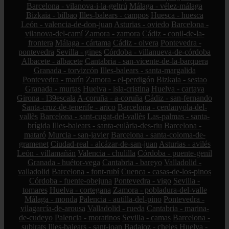
Barcelona - vilanova-i-la-geltrú
Málaga - vélez-málaga
Bizkaia - bilbao
Illes-balears - campos
Huesca - huesca
León - valencia-de-don-juan
Asturias - oviedo
Barcelona -
vilanova-del-camí
Zamora - zamora
Cádiz - conil-de-la-
frontera
Málaga - cártama
Cádiz - olvera
Pontevedra -
pontevedra
Sevilla - gines
Córdoba - villanueva-de-córdoba
Albacete - albacete
Cantabria - san-vicente-de-la-barquera
Granada - torvizcón
Illes-balears - santa-margalida
Pontevedra - marín
Zamora - el-perdigón
Bizkaia - sestao
Granada - murtas
Huelva - isla-cristina
Huelva - cartaya
Girona - l39escala
A-coruña - a-coruña
Cádiz - san-fernando
Santa-cruz-de-tenerife - arico
Barcelona - cerdanyola-del-
vallès
Barcelona - sant-cugat-del-vallès
Las-palmas - santa-
brígida
Illes-balears - santa-eulària-des-riu
Barcelona -
mataró
Murcia - san-javier
Barcelona - santa-coloma-de-
gramenet
Ciudad-real - alcázar-de-san-juan
Asturias - avilés
León - villamañán
Valencia - chulilla
Córdoba - puente-genil
Granada - huétor-vega
Cantabria - bareyo
Valladolid -
valladolid
Barcelona - font-rubí
Cuenca - casas-de-los-pinos
Córdoba - fuente-obejuna
Pontevedra - vigo
Sevilla -
tomares
Huelva - cortegana
Zamora - pobladura-del-valle
Málaga - monda
Palencia - autilla-del-pino
Pontevedra -
vilagarcía-de-arousa
Valladolid - rueda
Cantabria - marina-
de-cudeyo
Palencia - moratinos
Sevilla - camas
Barcelona -
subirats
Illes-balears - sant-joan
Badajoz - cheles
Huelva -