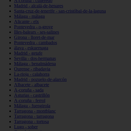
A-coruña - culleredo
Madrid - alcalá-de-henares
Santa-cruz-de-tenerife - san-cristóbal-de-la-laguna
Málaga - málaga
Alicante - elx
Pontevedra - o-grove
Illes-balears - ses-salines
Girona - lloret-de-mar
Pontevedra - cambados
álava - eskuernaga
Madrid - getafe
Sevilla - dos-hermanas
Málaga - benalmádena
Ourense - ribadavia
La-rioja - calahorra
Madrid - pozuelo-de-alarcón
Albacete - albacete
A-coruña - sada
Asturias - castrillón
A-coruña - ferrol
Málaga - fuengirola
Tarragona - montblanc
Tarragona - tarragona
Tarragona - tortosa
Lugo - sober