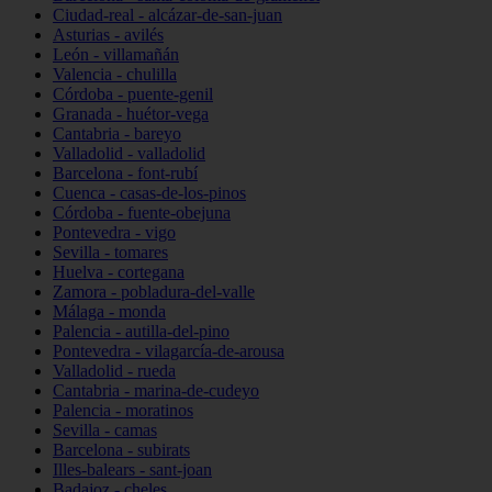
Ciudad-real - alcázar-de-san-juan
Asturias - avilés
León - villamañán
Valencia - chulilla
Córdoba - puente-genil
Granada - huétor-vega
Cantabria - bareyo
Valladolid - valladolid
Barcelona - font-rubí
Cuenca - casas-de-los-pinos
Córdoba - fuente-obejuna
Pontevedra - vigo
Sevilla - tomares
Huelva - cortegana
Zamora - pobladura-del-valle
Málaga - monda
Palencia - autilla-del-pino
Pontevedra - vilagarcía-de-arousa
Valladolid - rueda
Cantabria - marina-de-cudeyo
Palencia - moratinos
Sevilla - camas
Barcelona - subirats
Illes-balears - sant-joan
Badajoz - cheles