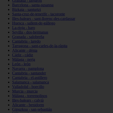
Granada - lanjarón
Barcelona - santa-susanna
Bizkaia - santurtzi
Santa-cruz-de-tenerife - tacoronte
Illes-balears - sant-llorenç-des-cardassar
Huesca - sallent-de-gállego
La-rioja - haro
Sevilla - dos-hermanas
Granada - salobreña
Cantabria - laredo
Tarragona - sant-carles-de-la-ràpita
Alicante - dénia
Cádiz - cádiz
Málaga - nerja
León - león
Navarra - pamplona
Cantabria - santander
Cantabria - el-astillero
Salamanca - salamanca
Valladolid - boecillo
Murcia - murcia
Málaga - torremolinos
Illes-balears - calvià
Alicante - benidorm
Gipuzkoa - san-sebastián