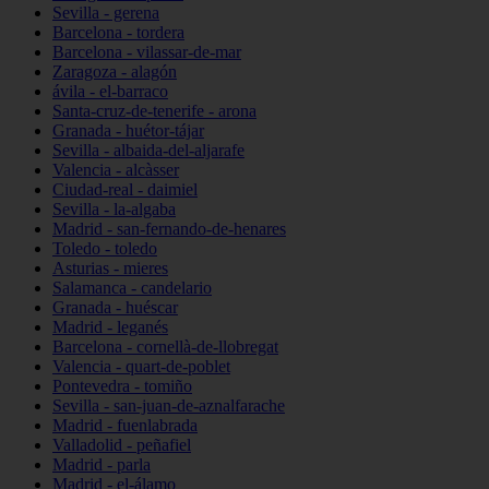
Sevilla - gerena
Barcelona - tordera
Barcelona - vilassar-de-mar
Zaragoza - alagón
ávila - el-barraco
Santa-cruz-de-tenerife - arona
Granada - huétor-tájar
Sevilla - albaida-del-aljarafe
Valencia - alcàsser
Ciudad-real - daimiel
Sevilla - la-algaba
Madrid - san-fernando-de-henares
Toledo - toledo
Asturias - mieres
Salamanca - candelario
Granada - huéscar
Madrid - leganés
Barcelona - cornellà-de-llobregat
Valencia - quart-de-poblet
Pontevedra - tomiño
Sevilla - san-juan-de-aznalfarache
Madrid - fuenlabrada
Valladolid - peñafiel
Madrid - parla
Madrid - el-álamo