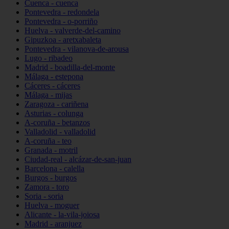
Cuenca - cuenca
Pontevedra - redondela
Pontevedra - o-porriño
Huelva - valverde-del-camino
Gipuzkoa - aretxabaleta
Pontevedra - vilanova-de-arousa
Lugo - ribadeo
Madrid - boadilla-del-monte
Málaga - estepona
Cáceres - cáceres
Málaga - mijas
Zaragoza - cariñena
Asturias - colunga
A-coruña - betanzos
Valladolid - valladolid
A-coruña - teo
Granada - motril
Ciudad-real - alcázar-de-san-juan
Barcelona - calella
Burgos - burgos
Zamora - toro
Soria - soria
Huelva - moguer
Alicante - la-vila-joiosa
Madrid - aranjuez