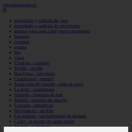
vinosdegranada.es
☰
novedades y noticias de vino
novedades y noticias de enoturismo
antiguo vaso para catar vinos crucigrama
bulgaria
comprar
espana
tipo
vinos
Córdoba - córdoba
Sevilla - sevilla
Barcelona - barcelona
Ciudad-real - montiel
Santa-cruz-de-tenerife - guía-de-isora
La-rioja - casalarreina
Almería - roquetas-de-mar
Madrid - pozuelo-de-alarcón
Granada - almuñécar
Illes-balears - alcúdia
Las-palmas - san-bartolomé-de-tirajana
Cádiz - el-puerto-de-santa-maría
Madrid - valdemoro
Granada - pulianas