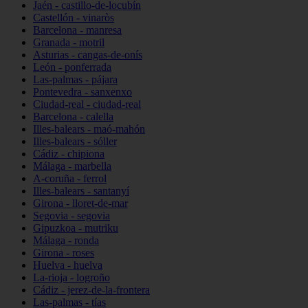
Jaén - castillo-de-locubín
Castellón - vinaròs
Barcelona - manresa
Granada - motril
Asturias - cangas-de-onís
León - ponferrada
Las-palmas - pájara
Pontevedra - sanxenxo
Ciudad-real - ciudad-real
Barcelona - calella
Illes-balears - maó-mahón
Illes-balears - sóller
Cádiz - chipiona
Málaga - marbella
A-coruña - ferrol
Illes-balears - santanyí
Girona - lloret-de-mar
Segovia - segovia
Gipuzkoa - mutriku
Málaga - ronda
Girona - roses
Huelva - huelva
La-rioja - logroño
Cádiz - jerez-de-la-frontera
Las-palmas - tías