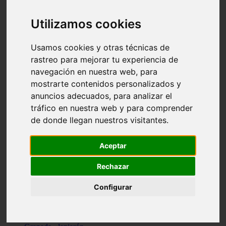
Santa-cruz-de-tenerife - los-llanos-de-aridane
Cantabria - suances
Utilizamos cookies
Sevilla - bormujos
Granada - monachil
Málaga - júzcar
Usamos cookies y otras técnicas de
Huesca - isábena
rastreo para mejorar tu experiencia de
Huesca - alquézar
navegación en nuestra web, para
Huesca - castejón-de-sos
Lleida - alt-àneu
mostrarte contenidos personalizados y
Sevilla - marinaleda
anuncios adecuados, para analizar el
Córdoba - almedinilla
tráfico en nuestra web y para comprender
Navarra - zangoza
Cantabria - arenas-de-iguña
de donde llegan nuestros visitantes.
Barcelona - la-pobla-de-lillet
Murcia - cartagena
Las-palmas - yaiza
Aceptar
Madrid - nuevo-baztán
Sevilla - arahal
Rechazar
Málaga - istán
Valladolid - fuensaldaña
Configurar
Sevilla - salteras
Huesca - biescas
Granada - pampaneira
La-rioja - ezcaray