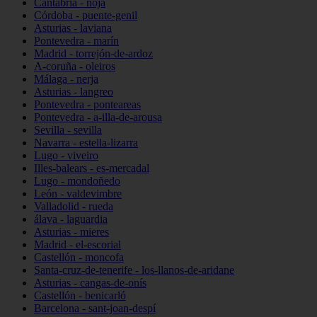
Cantabria - noja
Córdoba - puente-genil
Asturias - laviana
Pontevedra - marín
Madrid - torrejón-de-ardoz
A-coruña - oleiros
Málaga - nerja
Asturias - langreo
Pontevedra - ponteareas
Pontevedra - a-illa-de-arousa
Sevilla - sevilla
Navarra - estella-lizarra
Lugo - viveiro
Illes-balears - es-mercadal
Lugo - mondoñedo
León - valdevimbre
Valladolid - rueda
álava - laguardia
Asturias - mieres
Madrid - el-escorial
Castellón - moncofa
Santa-cruz-de-tenerife - los-llanos-de-aridane
Asturias - cangas-de-onís
Castellón - benicarló
Barcelona - sant-joan-despí