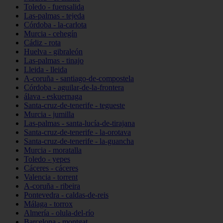
Toledo - fuensalida
Las-palmas - tejeda
Córdoba - la-carlota
Murcia - cehegín
Cádiz - rota
Huelva - gibraleón
Las-palmas - tinajo
Lleida - lleida
A-coruña - santiago-de-compostela
Córdoba - aguilar-de-la-frontera
álava - eskuernaga
Santa-cruz-de-tenerife - tegueste
Murcia - jumilla
Las-palmas - santa-lucía-de-tirajana
Santa-cruz-de-tenerife - la-orotava
Santa-cruz-de-tenerife - la-guancha
Murcia - moratalla
Toledo - yepes
Cáceres - cáceres
Valencia - torrent
A-coruña - ribeira
Pontevedra - caldas-de-reis
Málaga - torrox
Almería - olula-del-río
Barcelona - montgat