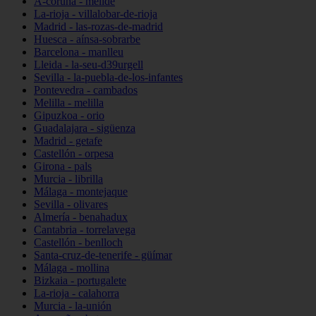
A-coruña - melide
La-rioja - villalobar-de-rioja
Madrid - las-rozas-de-madrid
Huesca - aínsa-sobrarbe
Barcelona - manlleu
Lleida - la-seu-d39urgell
Sevilla - la-puebla-de-los-infantes
Pontevedra - cambados
Melilla - melilla
Gipuzkoa - orio
Guadalajara - sigüenza
Madrid - getafe
Castellón - orpesa
Girona - pals
Murcia - librilla
Málaga - montejaque
Sevilla - olivares
Almería - benahadux
Cantabria - torrelavega
Castellón - benlloch
Santa-cruz-de-tenerife - güímar
Málaga - mollina
Bizkaia - portugalete
La-rioja - calahorra
Murcia - la-unión