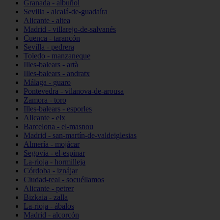
Granada - albuñol
Sevilla - alcalá-de-guadaíra
Alicante - altea
Madrid - villarejo-de-salvanés
Cuenca - tarancón
Sevilla - pedrera
Toledo - manzaneque
Illes-balears - artà
Illes-balears - andratx
Málaga - guaro
Pontevedra - vilanova-de-arousa
Zamora - toro
Illes-balears - esporles
Alicante - elx
Barcelona - el-masnou
Madrid - san-martín-de-valdeiglesias
Almería - mojácar
Segovia - el-espinar
La-rioja - hormilleja
Córdoba - iznájar
Ciudad-real - socuéllamos
Alicante - petrer
Bizkaia - zalla
La-rioja - ábalos
Madrid - alcorcón