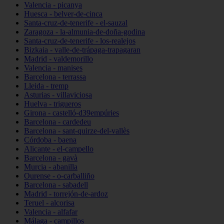
Valencia - picanya
Huesca - belver-de-cinca
Santa-cruz-de-tenerife - el-sauzal
Zaragoza - la-almunia-de-doña-godina
Santa-cruz-de-tenerife - los-realejos
Bizkaia - valle-de-trápaga-trapagaran
Madrid - valdemorillo
Valencia - manises
Barcelona - terrassa
Lleida - tremp
Asturias - villaviciosa
Huelva - trigueros
Girona - castelló-d39empúries
Barcelona - cardedeu
Barcelona - sant-quirze-del-vallès
Córdoba - baena
Alicante - el-campello
Barcelona - gavà
Murcia - abanilla
Ourense - o-carballiño
Barcelona - sabadell
Madrid - torrejón-de-ardoz
Teruel - alcorisa
Valencia - alfafar
Málaga - campillos