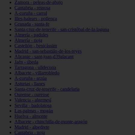
Zamora - peleas-de-abajo
Cantabria - reinosa
A-coruña - carral
Illes-balears - pollença
Granada - santa-fe
Santa-cruz-de-tenerife - san-cristóbal-de-la-laguna
Almería - padules
Almería - rioja
Castellón - benicàssim
Madrid - san-sebastián-de-los-reyes
Alicante - sant-joan-d39alacant
Jaén - úbeda
Tarragona - ulldecona
Albacete - villarrobledo
A-coruña - arzúa
Asturias - llanes
Santa-cruz-de-tenerife - candelaria
Ourense - ourense
Valencia - algemesí
Sevilla - badolatosa
Las-palmas - mogán
Huelva - almonte
Albacete - chinchilla-de-monte-aragón
Madrid - alpedrete
Cantabria - noja