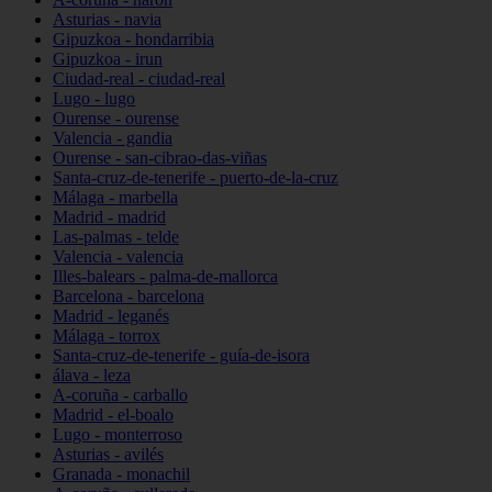
Asturias - navia
Gipuzkoa - hondarribia
Gipuzkoa - irun
Ciudad-real - ciudad-real
Lugo - lugo
Ourense - ourense
Valencia - gandia
Ourense - san-cibrao-das-viñas
Santa-cruz-de-tenerife - puerto-de-la-cruz
Málaga - marbella
Madrid - madrid
Las-palmas - telde
Valencia - valencia
Illes-balears - palma-de-mallorca
Barcelona - barcelona
Madrid - leganés
Málaga - torrox
Santa-cruz-de-tenerife - guía-de-isora
álava - leza
A-coruña - carballo
Madrid - el-boalo
Lugo - monterroso
Asturias - avilés
Granada - monachil