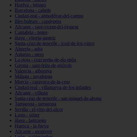
Huelva - jabugo
Barcelona - cabrils
Ciudad-real - almodóvar-del-campo
Illes-balears - capdepera
Alicante - sant-vicent-del-raspeig
Cantabria - potes
álava - vitoria-gasteiz
Santa-cruz-de-tenerife - icod-de-los-vinos
Almería - adra
Asturias - siero
La-rioja - cuzcurrita-de-río-tirón
Girona - sant-feliu-de-guíxols
Valencia - alboraya
Málaga - sayalonga
Murcia - caravaca-de-la-cruz
Ciudad-real - villanueva-de-los-infantes
Alicante - villena
Santa-cruz-de-tenerife - san-miguel-de-abona
Tarragona - tarragona
Sevilla - el-viso-del-alcor
Lugo - sober
álava - lantziego
Huesca - la-fueva
Alicante - monòver
León - valdevimbre