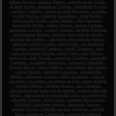
isábena
Huesca - alquézar
Huesca - castejón-de-sos
Lleida -
alt-àneu
Sevilla - marinaleda
Córdoba - almedinilla
Navarra
- zangoza
Cantabria - arenas-de-iguña
Barcelona - la-pobla-
de-lillet
Murcia - cartagena
Las-palmas - yaiza
Madrid -
nuevo-baztán
Sevilla - arahal
Málaga - istán
Valladolid -
fuensaldaña
Sevilla - salteras
Huesca - biescas
Granada -
pampaneira
La-rioja - ezcaray
Granada - lanjarón
Barcelona
- santa-susanna
Bizkaia - santurtzi
Santa-cruz-de-tenerife -
tacoronte
Illes-balears - sant-llorenç-des-cardassar
Huesca -
sallent-de-gállego
La-rioja - haro
Sevilla - dos-hermanas
Granada - salobreña
Cantabria - laredo
Tarragona - sant-
carles-de-la-ràpita
Alicante - dénia
Cádiz - cádiz
Málaga -
nerja
León - león
Navarra - pamplona
Cantabria - santander
Cantabria - el-astillero
Salamanca - salamanca
Valladolid -
boecillo
Murcia - murcia
Málaga - torremolinos
Illes-balears
- calvià
Alicante - benidorm
Gipuzkoa - san-sebastián
Málaga - fuengirola
Asturias - gijón
Las-palmas - vega-de-
san-mateo
Las-palmas - las-palmas-de-gran-canaria
Badajoz
- badajoz
Málaga - frigiliana
Huesca - jaca
Cantabria -
cabezón-de-la-sal
Santa-cruz-de-tenerife - santiago-del-teide
Sevilla - valencina-de-la-concepción
León - san-andrés-del-
rabanedo
Navarra - deierri
León - gusendos-de-los-oteros
Valladolid - mucientes
Segovia - fuentesoto
Navarra -
lumbier
Cáceres - robledillo-de-gata
Tarragona - solivella
álava - samaniego
Ciudad-real - retuerta-del-bullaque