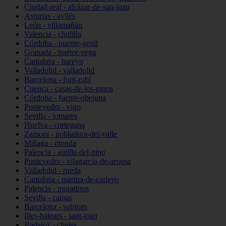
Ciudad-real - alcázar-de-san-juan
Asturias - avilés
León - villamañán
Valencia - chulilla
Córdoba - puente-genil
Granada - huétor-vega
Cantabria - bareyo
Valladolid - valladolid
Barcelona - font-rubí
Cuenca - casas-de-los-pinos
Córdoba - fuente-obejuna
Pontevedra - vigo
Sevilla - tomares
Huelva - cortegana
Zamora - pobladura-del-valle
Málaga - monda
Palencia - autilla-del-pino
Pontevedra - vilagarcía-de-arousa
Valladolid - rueda
Cantabria - marina-de-cudeyo
Palencia - moratinos
Sevilla - camas
Barcelona - subirats
Illes-balears - sant-joan
Badajoz - cheles