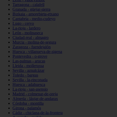
Tarragona - calafell
Granada - güejar-sierra
Bizkaia - amorebieta-etxano
Cantabria - medio-cudeyo
Lugo - cervo
La-rioja - lardero
León - molinaseca
Ciudad-real - almagro
Murcia - molina-de-segura
Zaragoza - fuendejalón
Huesca - villanueva-de-sigena
Pontevedra - o-grove
Las-palmas - arucas
Lleida - mollerussa
Sevilla - aznalcázar
Toledo - bargas
Sevilla - la-rinconada
Huesca - adahuesca
La-rioja - san-asensio
Madrid - colmenar-de-oreja
Almería - láujar-de-andarax
Córdoba - montilla
Girona - palamós
Cádiz - chiclana-de-la-frontera