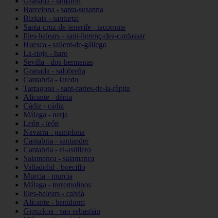
Granada - lanjarón
Barcelona - santa-susanna
Bizkaia - santurtzi
Santa-cruz-de-tenerife - tacoronte
Illes-balears - sant-llorenç-des-cardassar
Huesca - sallent-de-gállego
La-rioja - haro
Sevilla - dos-hermanas
Granada - salobreña
Cantabria - laredo
Tarragona - sant-carles-de-la-ràpita
Alicante - dénia
Cádiz - cádiz
Málaga - nerja
León - león
Navarra - pamplona
Cantabria - santander
Cantabria - el-astillero
Salamanca - salamanca
Valladolid - boecillo
Murcia - murcia
Málaga - torremolinos
Illes-balears - calvià
Alicante - benidorm
Gipuzkoa - san-sebastián