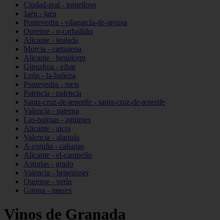
Ciudad-real - tomelloso
Jaén - jaén
Pontevedra - vilagarcía-de-arousa
Ourense - o-carballiño
Alicante - teulada
Murcia - cartagena
Alicante - benidorm
Gipuzkoa - eibar
León - la-bañeza
Pontevedra - meis
Palencia - palencia
Santa-cruz-de-tenerife - santa-cruz-de-tenerife
Valencia - paterna
Las-palmas - agüimes
Alicante - alcoi
Valencia - alaquàs
A-coruña - cabanas
Alicante - el-campello
Asturias - grado
Valencia - benetússer
Ourense - verín
Girona - mieres
Vinos de Granada