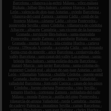
Barcelona - vilanova-i-la-geltrú
Málaga - vélez-málaga
Bizkaia - bilbao
Illes-balears - campos
Huesca - huesca
León - valencia-de-don-juan
Asturias - oviedo
Barcelona -
vilanova-del-camí
Zamora - zamora
Cádiz - conil-de-la-
frontera
Málaga - cártama
Cádiz - olvera
Pontevedra -
pontevedra
Sevilla - gines
Córdoba - villanueva-de-córdoba
Albacete - albacete
Cantabria - san-vicente-de-la-barquera
Granada - torvizcón
Illes-balears - santa-margalida
Pontevedra - marín
Zamora - el-perdigón
Bizkaia - sestao
Granada - murtas
Huelva - isla-cristina
Huelva - cartaya
Girona - l39escala
A-coruña - a-coruña
Cádiz - san-fernando
Santa-cruz-de-tenerife - arico
Barcelona - cerdanyola-del-
vallès
Barcelona - sant-cugat-del-vallès
Las-palmas - santa-
brígida
Illes-balears - santa-eulària-des-riu
Barcelona -
mataró
Murcia - san-javier
Barcelona - santa-coloma-de-
gramenet
Ciudad-real - alcázar-de-san-juan
Asturias - avilés
León - villamañán
Valencia - chulilla
Córdoba - puente-genil
Granada - huétor-vega
Cantabria - bareyo
Valladolid -
valladolid
Barcelona - font-rubí
Cuenca - casas-de-los-pinos
Córdoba - fuente-obejuna
Pontevedra - vigo
Sevilla -
tomares
Huelva - cortegana
Zamora - pobladura-del-valle
Málaga - monda
Palencia - autilla-del-pino
Pontevedra -
vilagarcía-de-arousa
Valladolid - rueda
Cantabria - marina-
de-cudeyo
Palencia - moratinos
Sevilla - camas
Barcelona -
subirats
Illes-balears - sant-joan
Badajoz - cheles
Huelva -