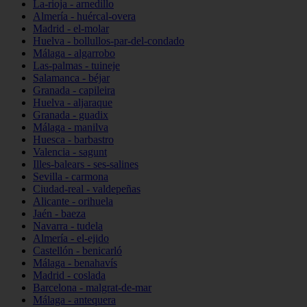
La-rioja - arnedillo
Almería - huércal-overa
Madrid - el-molar
Huelva - bollullos-par-del-condado
Málaga - algarrobo
Las-palmas - tuineje
Salamanca - béjar
Granada - capileira
Huelva - aljaraque
Granada - guadix
Málaga - manilva
Huesca - barbastro
Valencia - sagunt
Illes-balears - ses-salines
Sevilla - carmona
Ciudad-real - valdepeñas
Alicante - orihuela
Jaén - baeza
Navarra - tudela
Almería - el-ejido
Castellón - benicarló
Málaga - benahavís
Madrid - coslada
Barcelona - malgrat-de-mar
Málaga - antequera