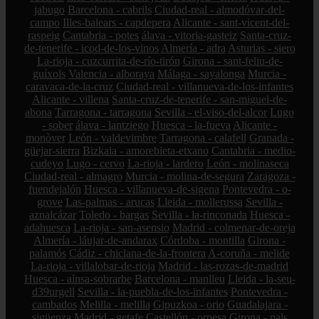
jabugo
Barcelona - cabrils
Ciudad-real - almodóvar-del-
campo
Illes-balears - capdepera
Alicante - sant-vicent-del-
raspeig
Cantabria - potes
álava - vitoria-gasteiz
Santa-cruz-
de-tenerife - icod-de-los-vinos
Almería - adra
Asturias - siero
La-rioja - cuzcurrita-de-río-tirón
Girona - sant-feliu-de-
guíxols
Valencia - alboraya
Málaga - sayalonga
Murcia -
caravaca-de-la-cruz
Ciudad-real - villanueva-de-los-infantes
Alicante - villena
Santa-cruz-de-tenerife - san-miguel-de-
abona
Tarragona - tarragona
Sevilla - el-viso-del-alcor
Lugo
- sober
álava - lantziego
Huesca - la-fueva
Alicante -
monòver
León - valdevimbre
Tarragona - calafell
Granada -
güejar-sierra
Bizkaia - amorebieta-etxano
Cantabria - medio-
cudeyo
Lugo - cervo
La-rioja - lardero
León - molinaseca
Ciudad-real - almagro
Murcia - molina-de-segura
Zaragoza -
fuendejalón
Huesca - villanueva-de-sigena
Pontevedra - o-
grove
Las-palmas - arucas
Lleida - mollerussa
Sevilla -
aznalcázar
Toledo - bargas
Sevilla - la-rinconada
Huesca -
adahuesca
La-rioja - san-asensio
Madrid - colmenar-de-oreja
Almería - láujar-de-andarax
Córdoba - montilla
Girona -
palamós
Cádiz - chiclana-de-la-frontera
A-coruña - melide
La-rioja - villalobar-de-rioja
Madrid - las-rozas-de-madrid
Huesca - aínsa-sobrarbe
Barcelona - manlleu
Lleida - la-seu-
d39urgell
Sevilla - la-puebla-de-los-infantes
Pontevedra -
cambados
Melilla - melilla
Gipuzkoa - orio
Guadalajara -
sigüenza
Madrid - getafe
Castellón - orpesa
Girona - pals