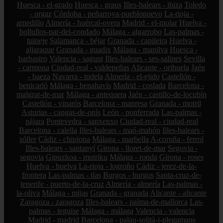
Huesca - el-grado
Huesca - graus
Illes-balears - ibiza
Toledo
- orgaz
Córdoba - peñarroya-pueblonuevo
La-rioja -
arnedillo
Almería - huércal-overa
Madrid - el-molar
Huelva -
bollullos-par-del-condado
Málaga - algarrobo
Las-palmas -
tuineje
Salamanca - béjar
Granada - capileira
Huelva -
aljaraque
Granada - guadix
Málaga - manilva
Huesca -
barbastro
Valencia - sagunt
Illes-balears - ses-salines
Sevilla
- carmona
Ciudad-real - valdepeñas
Alicante - orihuela
Jaén
- baeza
Navarra - tudela
Almería - el-ejido
Castellón -
benicarló
Málaga - benahavís
Madrid - coslada
Barcelona -
malgrat-de-mar
Málaga - antequera
Jaén - castillo-de-locubín
Castellón - vinaròs
Barcelona - manresa
Granada - motril
Asturias - cangas-de-onís
León - ponferrada
Las-palmas -
pájara
Pontevedra - sanxenxo
Ciudad-real - ciudad-real
Barcelona - calella
Illes-balears - maó-mahón
Illes-balears -
sóller
Cádiz - chipiona
Málaga - marbella
A-coruña - ferrol
Illes-balears - santanyí
Girona - lloret-de-mar
Segovia -
segovia
Gipuzkoa - mutriku
Málaga - ronda
Girona - roses
Huelva - huelva
La-rioja - logroño
Cádiz - jerez-de-la-
frontera
Las-palmas - tías
Burgos - burgos
Santa-cruz-de-
tenerife - puerto-de-la-cruz
Almería - almería
Las-palmas -
la-oliva
Málaga - mijas
Granada - granada
Alicante - alicante
Zaragoza - zaragoza
Illes-balears - palma-de-mallorca
Las-
palmas - teguise
Málaga - málaga
Valencia - valencia
Madrid - madrid
Barcelona - palau-solità-i-plegamans