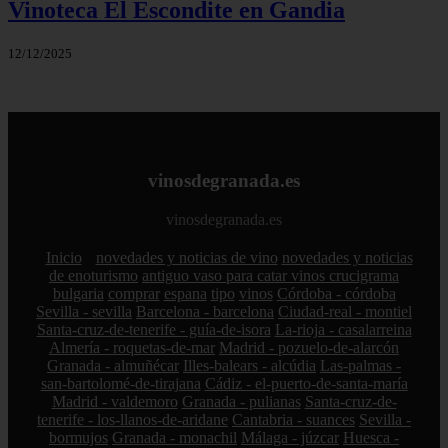
Vinoteca El Escondite en Gandia
12/12/2025
vinosdegranada.es
vinosdegranada.es
Inicio
novedades y noticias de vino
novedades y noticias
de enoturismo
antiguo vaso para catar vinos crucigrama
bulgaria
comprar
espana
tipo
vinos
Córdoba - córdoba
Sevilla - sevilla
Barcelona - barcelona
Ciudad-real - montiel
Santa-cruz-de-tenerife - guía-de-isora
La-rioja - casalarreina
Almería - roquetas-de-mar
Madrid - pozuelo-de-alarcón
Granada - almuñécar
Illes-balears - alcúdia
Las-palmas -
san-bartolomé-de-tirajana
Cádiz - el-puerto-de-santa-maría
Madrid - valdemoro
Granada - pulianas
Santa-cruz-de-
tenerife - los-llanos-de-aridane
Cantabria - suances
Sevilla -
bormujos
Granada - monachil
Málaga - júzcar
Huesca -