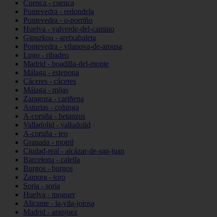
Cuenca - cuenca
Pontevedra - redondela
Pontevedra - o-porriño
Huelva - valverde-del-camino
Gipuzkoa - aretxabaleta
Pontevedra - vilanova-de-arousa
Lugo - ribadeo
Madrid - boadilla-del-monte
Málaga - estepona
Cáceres - cáceres
Málaga - mijas
Zaragoza - cariñena
Asturias - colunga
A-coruña - betanzos
Valladolid - valladolid
A-coruña - teo
Granada - motril
Ciudad-real - alcázar-de-san-juan
Barcelona - calella
Burgos - burgos
Zamora - toro
Soria - soria
Huelva - moguer
Alicante - la-vila-joiosa
Madrid - aranjuez