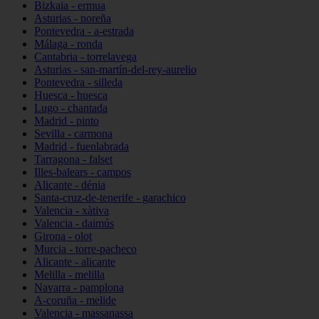
Bizkaia - ermua
Asturias - noreña
Pontevedra - a-estrada
Málaga - ronda
Cantabria - torrelavega
Asturias - san-martín-del-rey-aurelio
Pontevedra - silleda
Huesca - huesca
Lugo - chantada
Madrid - pinto
Sevilla - carmona
Madrid - fuenlabrada
Tarragona - falset
Illes-balears - campos
Alicante - dénia
Santa-cruz-de-tenerife - garachico
Valencia - xàtiva
Valencia - daimús
Girona - olot
Murcia - torre-pacheco
Alicante - alicante
Melilla - melilla
Navarra - pamplona
A-coruña - melide
Valencia - massanassa