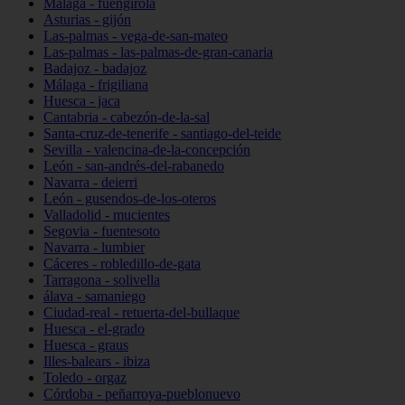
Málaga - fuengirola
Asturias - gijón
Las-palmas - vega-de-san-mateo
Las-palmas - las-palmas-de-gran-canaria
Badajoz - badajoz
Málaga - frigiliana
Huesca - jaca
Cantabria - cabezón-de-la-sal
Santa-cruz-de-tenerife - santiago-del-teide
Sevilla - valencina-de-la-concepción
León - san-andrés-del-rabanedo
Navarra - deierri
León - gusendos-de-los-oteros
Valladolid - mucientes
Segovia - fuentesoto
Navarra - lumbier
Cáceres - robledillo-de-gata
Tarragona - solivella
álava - samaniego
Ciudad-real - retuerta-del-bullaque
Huesca - el-grado
Huesca - graus
Illes-balears - ibiza
Toledo - orgaz
Córdoba - peñarroya-pueblonuevo