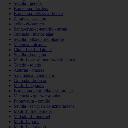
Sevilla - gerena
Barcelona - tordera
Barcelona - vilassar-de-mar
Zaragoza - alagón
ávila - el-barraco
Santa-cruz-de-tenerife - arona
Granada - huétor-tájar
Sevilla - albaida-del-aljarafe
Valencia - alcàsser
Ciudad-real - daimiel
Sevilla - la-algaba
Madrid - san-fernando-de-henares
Toledo - toledo
Asturias - mieres
Salamanca - candelario
Granada - huéscar
Madrid - leganés
Barcelona - cornellà-de-llobregat
Valencia - quart-de-poblet
Pontevedra - tomiño
Sevilla - san-juan-de-aznalfarache
Madrid - fuenlabrada
Valladolid - peñafiel
Madrid - parla
Madrid - el-álamo