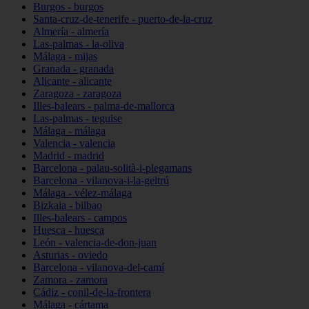
Burgos - burgos
Santa-cruz-de-tenerife - puerto-de-la-cruz
Almería - almería
Las-palmas - la-oliva
Málaga - mijas
Granada - granada
Alicante - alicante
Zaragoza - zaragoza
Illes-balears - palma-de-mallorca
Las-palmas - teguise
Málaga - málaga
Valencia - valencia
Madrid - madrid
Barcelona - palau-solità-i-plegamans
Barcelona - vilanova-i-la-geltrú
Málaga - vélez-málaga
Bizkaia - bilbao
Illes-balears - campos
Huesca - huesca
León - valencia-de-don-juan
Asturias - oviedo
Barcelona - vilanova-del-camí
Zamora - zamora
Cádiz - conil-de-la-frontera
Málaga - cártama