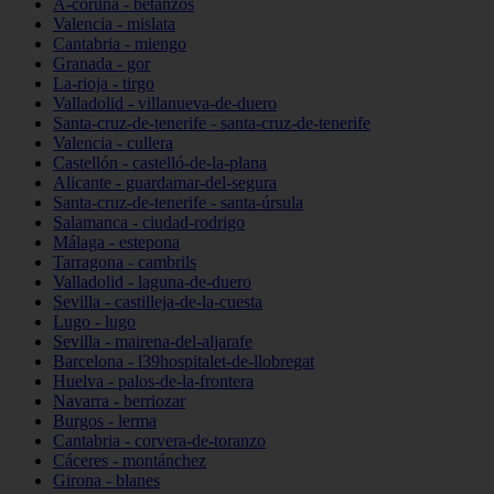
A-coruña - betanzos
Valencia - mislata
Cantabria - miengo
Granada - gor
La-rioja - tirgo
Valladolid - villanueva-de-duero
Santa-cruz-de-tenerife - santa-cruz-de-tenerife
Valencia - cullera
Castellón - castelló-de-la-plana
Alicante - guardamar-del-segura
Santa-cruz-de-tenerife - santa-úrsula
Salamanca - ciudad-rodrigo
Málaga - estepona
Tarragona - cambrils
Valladolid - laguna-de-duero
Sevilla - castilleja-de-la-cuesta
Lugo - lugo
Sevilla - mairena-del-aljarafe
Barcelona - l39hospitalet-de-llobregat
Huelva - palos-de-la-frontera
Navarra - berriozar
Burgos - lerma
Cantabria - corvera-de-toranzo
Cáceres - montánchez
Girona - blanes