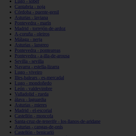
Lugo - sober
Cantabria - noja
Córdoba - puente-genil
Asturias - laviana
Pontevedra - marín
Madrid - torrejón-de-ardoz
A-coruña - oleiros
Málaga - nerja
Asturias - langreo
Pontevedra - ponteareas
Pontevedra - a-illa-de-arousa
Sevilla - sevilla
Navarra - estella-lizarra
Lugo - viveiro
Illes-balears - es-mercadal
Lugo - mondoñedo
León - valdevimbre
Valladolid - rueda
álava - laguardia
Asturias - mieres
Madrid - el-escorial
Castellón - moncofa
Santa-cruz-de-tenerife - los-llanos-de-aridane
Asturias - cangas-de-onís
Castellón - benicarló