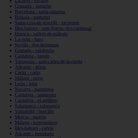
La-rioja - ezcaray
Granada - lanjarón
Barcelona - santa-susanna
Bizkaia - santurtzi
Santa-cruz-de-tenerife - tacoronte
Illes-balears - sant-llorenç-des-cardassar
Huesca - sallent-de-gállego
La-rioja - haro
Sevilla - dos-hermanas
Granada - salobreña
Cantabria - laredo
Tarragona - sant-carles-de-la-ràpita
Alicante - dénia
Cádiz - cádiz
Málaga - nerja
León - león
Navarra - pamplona
Cantabria - santander
Cantabria - el-astillero
Salamanca - salamanca
Valladolid - boecillo
Murcia - murcia
Málaga - torremolinos
Illes-balears - calvià
Alicante - benidorm