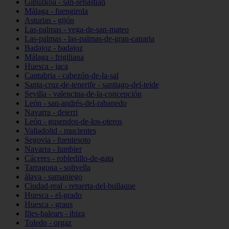
Gipuzkoa - san-sebastián
Málaga - fuengirola
Asturias - gijón
Las-palmas - vega-de-san-mateo
Las-palmas - las-palmas-de-gran-canaria
Badajoz - badajoz
Málaga - frigiliana
Huesca - jaca
Cantabria - cabezón-de-la-sal
Santa-cruz-de-tenerife - santiago-del-teide
Sevilla - valencina-de-la-concepción
León - san-andrés-del-rabanedo
Navarra - deierri
León - gusendos-de-los-oteros
Valladolid - mucientes
Segovia - fuentesoto
Navarra - lumbier
Cáceres - robledillo-de-gata
Tarragona - solivella
álava - samaniego
Ciudad-real - retuerta-del-bullaque
Huesca - el-grado
Huesca - graus
Illes-balears - ibiza
Toledo - orgaz