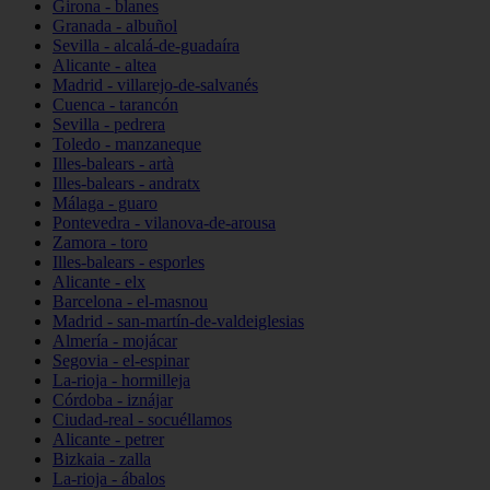
Girona - blanes
Granada - albuñol
Sevilla - alcalá-de-guadaíra
Alicante - altea
Madrid - villarejo-de-salvanés
Cuenca - tarancón
Sevilla - pedrera
Toledo - manzaneque
Illes-balears - artà
Illes-balears - andratx
Málaga - guaro
Pontevedra - vilanova-de-arousa
Zamora - toro
Illes-balears - esporles
Alicante - elx
Barcelona - el-masnou
Madrid - san-martín-de-valdeiglesias
Almería - mojácar
Segovia - el-espinar
La-rioja - hormilleja
Córdoba - iznájar
Ciudad-real - socuéllamos
Alicante - petrer
Bizkaia - zalla
La-rioja - ábalos