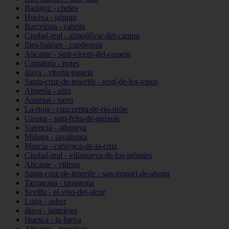
Badajoz - cheles
Huelva - jabugo
Barcelona - cabrils
Ciudad-real - almodóvar-del-campo
Illes-balears - capdepera
Alicante - sant-vicent-del-raspeig
Cantabria - potes
álava - vitoria-gasteiz
Santa-cruz-de-tenerife - icod-de-los-vinos
Almería - adra
Asturias - siero
La-rioja - cuzcurrita-de-río-tirón
Girona - sant-feliu-de-guíxols
Valencia - alboraya
Málaga - sayalonga
Murcia - caravaca-de-la-cruz
Ciudad-real - villanueva-de-los-infantes
Alicante - villena
Santa-cruz-de-tenerife - san-miguel-de-abona
Tarragona - tarragona
Sevilla - el-viso-del-alcor
Lugo - sober
álava - lantziego
Huesca - la-fueva
Alicante - monòver