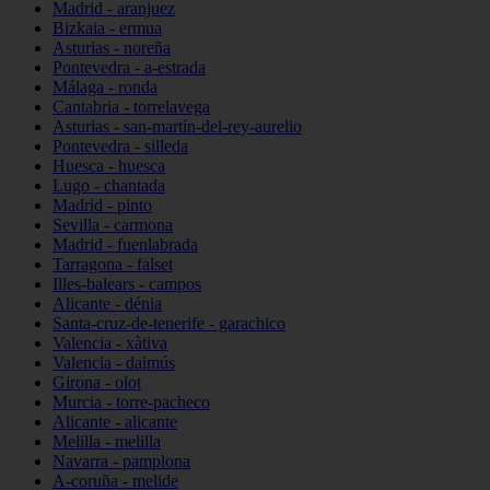
Madrid - aranjuez
Bizkaia - ermua
Asturias - noreña
Pontevedra - a-estrada
Málaga - ronda
Cantabria - torrelavega
Asturias - san-martín-del-rey-aurelio
Pontevedra - silleda
Huesca - huesca
Lugo - chantada
Madrid - pinto
Sevilla - carmona
Madrid - fuenlabrada
Tarragona - falset
Illes-balears - campos
Alicante - dénia
Santa-cruz-de-tenerife - garachico
Valencia - xàtiva
Valencia - daimús
Girona - olot
Murcia - torre-pacheco
Alicante - alicante
Melilla - melilla
Navarra - pamplona
A-coruña - melide