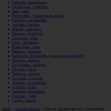
Valencia - massanassa
Ciudad-real - tomelloso
Jaén - jaén
Pontevedra - vilagarcía-de-arousa
Ourense - o-carballiño
Alicante - teulada
Murcia - cartagena
Alicante - benidorm
Gipuzkoa - eibar
León - la-bañeza
Pontevedra - meis
Palencia - palencia
Santa-cruz-de-tenerife - santa-cruz-de-tenerife
Valencia - paterna
Las-palmas - agüimes
Alicante - alcoi
Valencia - alaquàs
A-coruña - cabanas
Alicante - el-campello
Asturias - grado
Valencia - benetússer
Ourense - verín
Girona - mieres
Inicio
>
vinosdegranada
>
Vino de lágrima: qué es y curiosidades