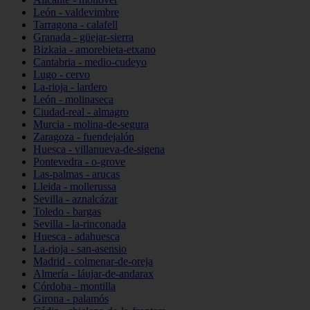
León - valdevimbre
Tarragona - calafell
Granada - güejar-sierra
Bizkaia - amorebieta-etxano
Cantabria - medio-cudeyo
Lugo - cervo
La-rioja - lardero
León - molinaseca
Ciudad-real - almagro
Murcia - molina-de-segura
Zaragoza - fuendejalón
Huesca - villanueva-de-sigena
Pontevedra - o-grove
Las-palmas - arucas
Lleida - mollerussa
Sevilla - aznalcázar
Toledo - bargas
Sevilla - la-rinconada
Huesca - adahuesca
La-rioja - san-asensio
Madrid - colmenar-de-oreja
Almería - láujar-de-andarax
Córdoba - montilla
Girona - palamós