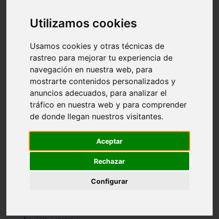
Granada - pulianas
Santa-cruz-de-tenerife - los-llanos-de-aridane
Utilizamos cookies
Cantabria - suances
Sevilla - bormujos
Granada - monachil
Usamos cookies y otras técnicas de
Málaga - júzcar
rastreo para mejorar tu experiencia de
Huesca - isábena
navegación en nuestra web, para
Huesca - alquézar
Huesca - castejón-de-sos
mostrarte contenidos personalizados y
Lleida - alt-àneu
anuncios adecuados, para analizar el
Sevilla - marinaleda
tráfico en nuestra web y para comprender
Córdoba - almedinilla
Navarra - zangoza
de donde llegan nuestros visitantes.
Cantabria - arenas-de-iguña
Barcelona - la-pobla-de-lillet
Murcia - cartagena
Aceptar
Las-palmas - yaiza
Madrid - nuevo-baztán
Rechazar
Sevilla - arahal
Málaga - istán
Configurar
Valladolid - fuensaldaña
Sevilla - salteras
Huesca - biescas
Granada - pampaneira