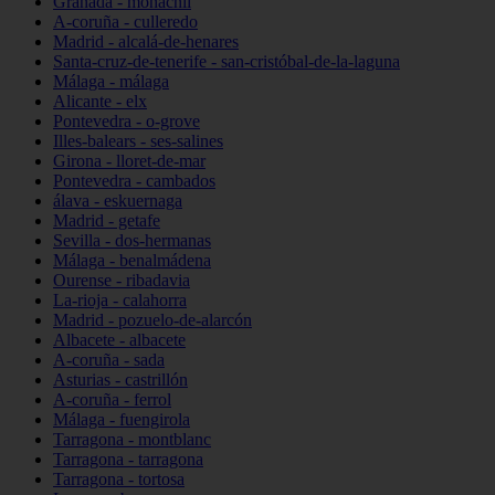
Granada - monachil
A-coruña - culleredo
Madrid - alcalá-de-henares
Santa-cruz-de-tenerife - san-cristóbal-de-la-laguna
Málaga - málaga
Alicante - elx
Pontevedra - o-grove
Illes-balears - ses-salines
Girona - lloret-de-mar
Pontevedra - cambados
álava - eskuernaga
Madrid - getafe
Sevilla - dos-hermanas
Málaga - benalmádena
Ourense - ribadavia
La-rioja - calahorra
Madrid - pozuelo-de-alarcón
Albacete - albacete
A-coruña - sada
Asturias - castrillón
A-coruña - ferrol
Málaga - fuengirola
Tarragona - montblanc
Tarragona - tarragona
Tarragona - tortosa