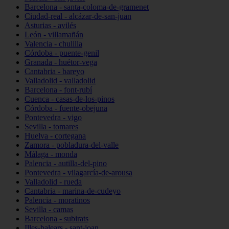
Barcelona - santa-coloma-de-gramenet
Ciudad-real - alcázar-de-san-juan
Asturias - avilés
León - villamañán
Valencia - chulilla
Córdoba - puente-genil
Granada - huétor-vega
Cantabria - bareyo
Valladolid - valladolid
Barcelona - font-rubí
Cuenca - casas-de-los-pinos
Córdoba - fuente-obejuna
Pontevedra - vigo
Sevilla - tomares
Huelva - cortegana
Zamora - pobladura-del-valle
Málaga - monda
Palencia - autilla-del-pino
Pontevedra - vilagarcía-de-arousa
Valladolid - rueda
Cantabria - marina-de-cudeyo
Palencia - moratinos
Sevilla - camas
Barcelona - subirats
Illes-balears - sant-joan