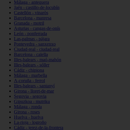
Málaga - antequera
Jaén - castillo-de-locubín
Castellón - vinaròs
Barcelona - manresa
Granada - motril
Asturias - cangas-de-onís
León - ponferrada
Las-palmas - pájara
Pontevedra - sanxenxo
Ciudad-real - ciudad-real
Barcelona - calella
Illes-balears - maó-mahón
Illes-balears - sóller
Cádiz - chipiona
Málaga - marbella
A-coruña - ferrol
Illes-balears - santanyí
Girona - lloret-de-mar
Segovia - segovia
Gipuzkoa - mutriku
Málaga - ronda
Girona - roses
Huelva - huelva
La-rioja - logroño
Cádiz - jerez-de-la-frontera