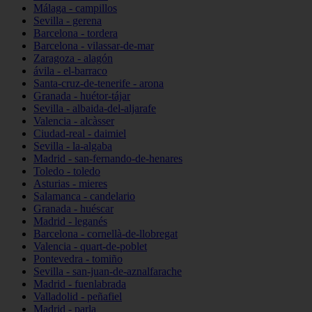
Málaga - campillos
Sevilla - gerena
Barcelona - tordera
Barcelona - vilassar-de-mar
Zaragoza - alagón
ávila - el-barraco
Santa-cruz-de-tenerife - arona
Granada - huétor-tájar
Sevilla - albaida-del-aljarafe
Valencia - alcàsser
Ciudad-real - daimiel
Sevilla - la-algaba
Madrid - san-fernando-de-henares
Toledo - toledo
Asturias - mieres
Salamanca - candelario
Granada - huéscar
Madrid - leganés
Barcelona - cornellà-de-llobregat
Valencia - quart-de-poblet
Pontevedra - tomiño
Sevilla - san-juan-de-aznalfarache
Madrid - fuenlabrada
Valladolid - peñafiel
Madrid - parla