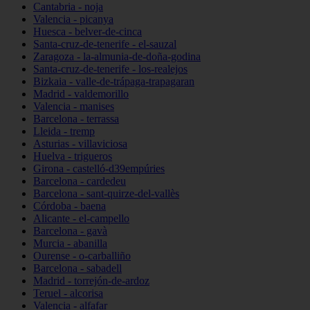
Cantabria - noja
Valencia - picanya
Huesca - belver-de-cinca
Santa-cruz-de-tenerife - el-sauzal
Zaragoza - la-almunia-de-doña-godina
Santa-cruz-de-tenerife - los-realejos
Bizkaia - valle-de-trápaga-trapagaran
Madrid - valdemorillo
Valencia - manises
Barcelona - terrassa
Lleida - tremp
Asturias - villaviciosa
Huelva - trigueros
Girona - castelló-d39empúries
Barcelona - cardedeu
Barcelona - sant-quirze-del-vallès
Córdoba - baena
Alicante - el-campello
Barcelona - gavà
Murcia - abanilla
Ourense - o-carballiño
Barcelona - sabadell
Madrid - torrejón-de-ardoz
Teruel - alcorisa
Valencia - alfafar