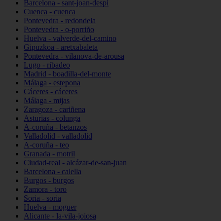
Barcelona - sant-joan-despí
Cuenca - cuenca
Pontevedra - redondela
Pontevedra - o-porriño
Huelva - valverde-del-camino
Gipuzkoa - aretxabaleta
Pontevedra - vilanova-de-arousa
Lugo - ribadeo
Madrid - boadilla-del-monte
Málaga - estepona
Cáceres - cáceres
Málaga - mijas
Zaragoza - cariñena
Asturias - colunga
A-coruña - betanzos
Valladolid - valladolid
A-coruña - teo
Granada - motril
Ciudad-real - alcázar-de-san-juan
Barcelona - calella
Burgos - burgos
Zamora - toro
Soria - soria
Huelva - moguer
Alicante - la-vila-joiosa