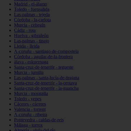
Madrid - el-álamo
Toledo - fuensalida
Las-palmas - tejeda
Córdoba - la-carlota
Murcia - cehegín
Cádiz - rota
Huelva - gibraleón
Las-palmas - tinajo
Lleida - lleida
A-coruña - santiago-de-compostela
Córdoba - aguilar-de-la-frontera
álava - eskuernaga
Santa-cruz-de-tenerife - tegueste
Murcia - jumilla
Las-palmas - santa-lucía-de-tirajana
Santa-cruz-de-tenerife - la-orotava
Santa-cruz-de-tenerife - la-guancha
Murcia - moratalla
Toledo - yepes
Cáceres - cáceres
Valencia - torrent
A-coruña - ribeira
Pontevedra - caldas-de-reis
Málaga - torrox
Almería - olula-del-río