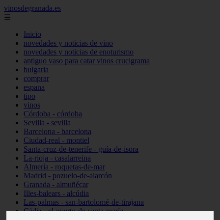
vinosdegranada.es
☰
Inicio
novedades y noticias de vino
novedades y noticias de enoturismo
antiguo vaso para catar vinos crucigrama
bulgaria
comprar
espana
tipo
vinos
Córdoba - córdoba
Sevilla - sevilla
Barcelona - barcelona
Ciudad-real - montiel
Santa-cruz-de-tenerife - guía-de-isora
La-rioja - casalarreina
Almería - roquetas-de-mar
Madrid - pozuelo-de-alarcón
Granada - almuñécar
Illes-balears - alcúdia
Las-palmas - san-bartolomé-de-tirajana
Cádiz - el-puerto-de-santa-maría
Madrid - valdemoro