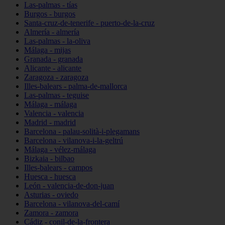
Las-palmas - tías
Burgos - burgos
Santa-cruz-de-tenerife - puerto-de-la-cruz
Almería - almería
Las-palmas - la-oliva
Málaga - mijas
Granada - granada
Alicante - alicante
Zaragoza - zaragoza
Illes-balears - palma-de-mallorca
Las-palmas - teguise
Málaga - málaga
Valencia - valencia
Madrid - madrid
Barcelona - palau-solità-i-plegamans
Barcelona - vilanova-i-la-geltrú
Málaga - vélez-málaga
Bizkaia - bilbao
Illes-balears - campos
Huesca - huesca
León - valencia-de-don-juan
Asturias - oviedo
Barcelona - vilanova-del-camí
Zamora - zamora
Cádiz - conil-de-la-frontera