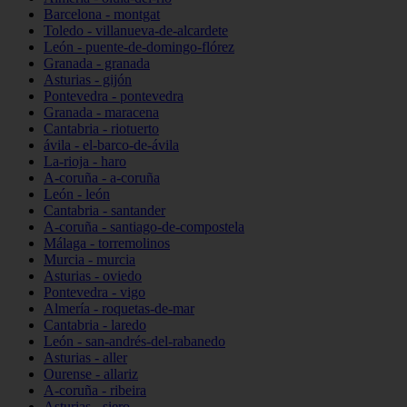
Barcelona - montgat
Toledo - villanueva-de-alcardete
León - puente-de-domingo-flórez
Granada - granada
Asturias - gijón
Pontevedra - pontevedra
Granada - maracena
Cantabria - riotuerto
ávila - el-barco-de-ávila
La-rioja - haro
A-coruña - a-coruña
León - león
Cantabria - santander
A-coruña - santiago-de-compostela
Málaga - torremolinos
Murcia - murcia
Asturias - oviedo
Pontevedra - vigo
Almería - roquetas-de-mar
Cantabria - laredo
León - san-andrés-del-rabanedo
Asturias - aller
Ourense - allariz
A-coruña - ribeira
Asturias - siero