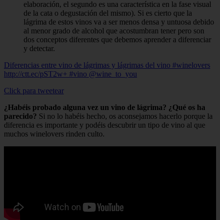
elaboración, el segundo es una característica en la fase visual
de la cata o degustación del mismo). Si es cierto que la
lágrima de estos vinos va a ser menos densa y untuosa debido
al menor grado de alcohol que acostumbran tener pero son
dos conceptos diferentes que debemos aprender a diferenciar
y detectar.
Diferencias entre vino de lágrimas y lágrimas del vino #winelovers
http://ctt.ec/pST2w+ #vino @wine_to_you
Click para tweetear
¿Habéis probado alguna vez un vino de lágrima? ¿Qué os ha
parecido?
Si no lo habéis hecho, os aconsejamos hacerlo porque la
diferencia es importante y podéis descubrir un tipo de vino al que
muchos winelovers rinden culto.