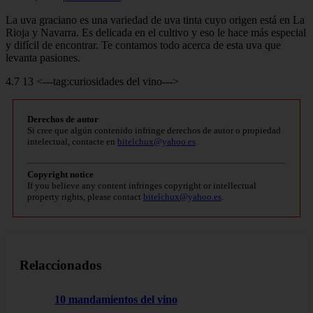
La uva graciano es una variedad de uva tinta cuyo origen está en La
Rioja y Navarra. Es delicada en el cultivo y eso le hace más especial
y difícil de encontrar. Te contamos todo acerca de esta uva que
levanta pasiones.
4.7 13 <---tag:curiosidades del vino--->
Derechos de autor
Si cree que algún contenido infringe derechos de autor o propiedad
intelectual, contacte en
bitelchux@yahoo.es
.
Copyright notice
If you believe any content infringes copyright or intellectual
property rights, please contact
bitelchux@yahoo.es
.
Relaccionados
10 mandamientos del vino