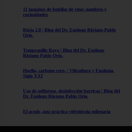
11 tamaños de botellas de vino: nombres y
curiosidades
Rioja 2.0 | Blog del Dr. Enólogo Riojano Pablo
Orio.
Tempranillo Royo | Blog del Dr. Enólogo
Riojano Pablo Orio.
Huella, carbono cero. | Viticultura y Enología.
Siglo XXI
Uso de sulfuroso, desinfección barricas | Blog del
Dr. Enólogo Riojano Pablo Orio.
El acodo ,una práctica vitivínicola milenaria