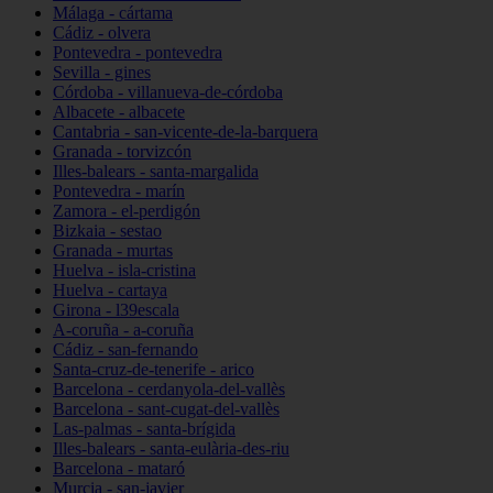
Málaga - cártama
Cádiz - olvera
Pontevedra - pontevedra
Sevilla - gines
Córdoba - villanueva-de-córdoba
Albacete - albacete
Cantabria - san-vicente-de-la-barquera
Granada - torvizcón
Illes-balears - santa-margalida
Pontevedra - marín
Zamora - el-perdigón
Bizkaia - sestao
Granada - murtas
Huelva - isla-cristina
Huelva - cartaya
Girona - l39escala
A-coruña - a-coruña
Cádiz - san-fernando
Santa-cruz-de-tenerife - arico
Barcelona - cerdanyola-del-vallès
Barcelona - sant-cugat-del-vallès
Las-palmas - santa-brígida
Illes-balears - santa-eulària-des-riu
Barcelona - mataró
Murcia - san-javier