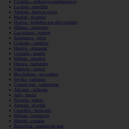
Córdoba - peñarroya-pueblonuevo
La-rioja - arnedillo
Almería - huércal-overa
Madrid - el-molar
Huelva - bollullos-par-del-condado
Málaga - algarrobo
Las-palmas - tuineje
Salamanca - béjar
Granada - capileira
Huelva - aljaraque
Granada - guadix
Málaga - manilva
Huesca - barbastro
Valencia - sagunt
Illes-balears - ses-salines
Sevilla - carmona
Ciudad-real - valdepeñas
Alicante - orihuela
Jaén - baeza
Navarra - tudela
Almería - el-ejido
Castellón - benicarló
Málaga - benahavís
Madrid - coslada
Barcelona - malgrat-de-mar