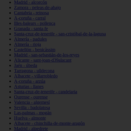
Madrid - alcorcón
Zamora - peleas-de-abajo
Cantabria - reinosa
A-coruña - carral
Illes-balears - pollença
Granada - santa-fe
Santa-cruz-de-tenerife - san-cristóbal-de-la-laguna
Almería - padules
Almería - rioja
Castellón - benicàssim
Madrid - san-sebastián-de-los-reyes
Alicante - sant-joan-d39alacant
Jaén - úbeda
Tarragona - ulldecona
Albacete - villarrobledo
A-coruña - arzúa
Asturias - llanes
Santa-cruz-de-tenerife - candelaria
Ourense - ourense
Valencia - algemesí
Sevilla - badolatosa
Las-palmas - mogán
Huelva - almonte
Albacete - chinchilla-de-monte-aragón
Madrid - alpedrete