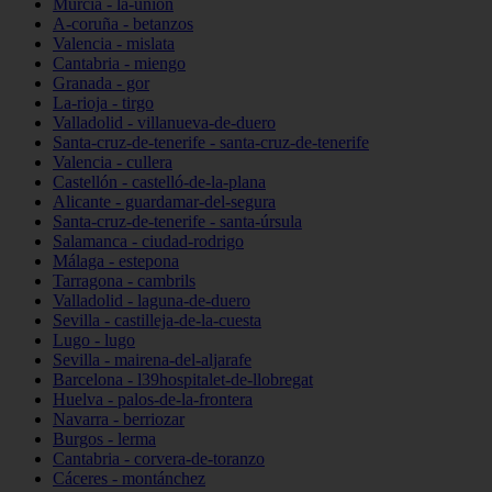
Murcia - la-unión
A-coruña - betanzos
Valencia - mislata
Cantabria - miengo
Granada - gor
La-rioja - tirgo
Valladolid - villanueva-de-duero
Santa-cruz-de-tenerife - santa-cruz-de-tenerife
Valencia - cullera
Castellón - castelló-de-la-plana
Alicante - guardamar-del-segura
Santa-cruz-de-tenerife - santa-úrsula
Salamanca - ciudad-rodrigo
Málaga - estepona
Tarragona - cambrils
Valladolid - laguna-de-duero
Sevilla - castilleja-de-la-cuesta
Lugo - lugo
Sevilla - mairena-del-aljarafe
Barcelona - l39hospitalet-de-llobregat
Huelva - palos-de-la-frontera
Navarra - berriozar
Burgos - lerma
Cantabria - corvera-de-toranzo
Cáceres - montánchez