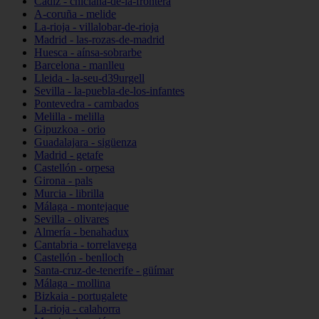
Cádiz - chiclana-de-la-frontera
A-coruña - melide
La-rioja - villalobar-de-rioja
Madrid - las-rozas-de-madrid
Huesca - aínsa-sobrarbe
Barcelona - manlleu
Lleida - la-seu-d39urgell
Sevilla - la-puebla-de-los-infantes
Pontevedra - cambados
Melilla - melilla
Gipuzkoa - orio
Guadalajara - sigüenza
Madrid - getafe
Castellón - orpesa
Girona - pals
Murcia - librilla
Málaga - montejaque
Sevilla - olivares
Almería - benahadux
Cantabria - torrelavega
Castellón - benlloch
Santa-cruz-de-tenerife - güímar
Málaga - mollina
Bizkaia - portugalete
La-rioja - calahorra