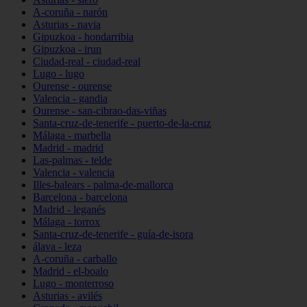
A-coruña - narón
Asturias - navia
Gipuzkoa - hondarribia
Gipuzkoa - irun
Ciudad-real - ciudad-real
Lugo - lugo
Ourense - ourense
Valencia - gandia
Ourense - san-cibrao-das-viñas
Santa-cruz-de-tenerife - puerto-de-la-cruz
Málaga - marbella
Madrid - madrid
Las-palmas - telde
Valencia - valencia
Illes-balears - palma-de-mallorca
Barcelona - barcelona
Madrid - leganés
Málaga - torrox
Santa-cruz-de-tenerife - guía-de-isora
álava - leza
A-coruña - carballo
Madrid - el-boalo
Lugo - monterroso
Asturias - avilés