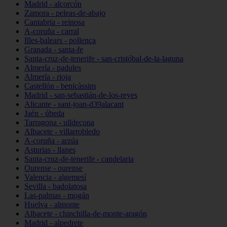
Madrid - alcorcón
Zamora - peleas-de-abajo
Cantabria - reinosa
A-coruña - carral
Illes-balears - pollença
Granada - santa-fe
Santa-cruz-de-tenerife - san-cristóbal-de-la-laguna
Almería - padules
Almería - rioja
Castellón - benicàssim
Madrid - san-sebastián-de-los-reyes
Alicante - sant-joan-d39alacant
Jaén - úbeda
Tarragona - ulldecona
Albacete - villarrobledo
A-coruña - arzúa
Asturias - llanes
Santa-cruz-de-tenerife - candelaria
Ourense - ourense
Valencia - algemesí
Sevilla - badolatosa
Las-palmas - mogán
Huelva - almonte
Albacete - chinchilla-de-monte-aragón
Madrid - alpedrete