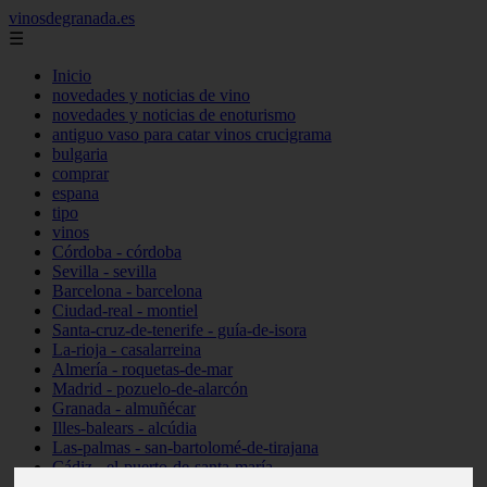
vinosdegranada.es
☰
Inicio
novedades y noticias de vino
novedades y noticias de enoturismo
antiguo vaso para catar vinos crucigrama
bulgaria
comprar
espana
tipo
vinos
Córdoba - córdoba
Sevilla - sevilla
Barcelona - barcelona
Ciudad-real - montiel
Santa-cruz-de-tenerife - guía-de-isora
La-rioja - casalarreina
Almería - roquetas-de-mar
Madrid - pozuelo-de-alarcón
Granada - almuñécar
Illes-balears - alcúdia
Las-palmas - san-bartolomé-de-tirajana
Cádiz - el-puerto-de-santa-maría
Madrid - valdemoro