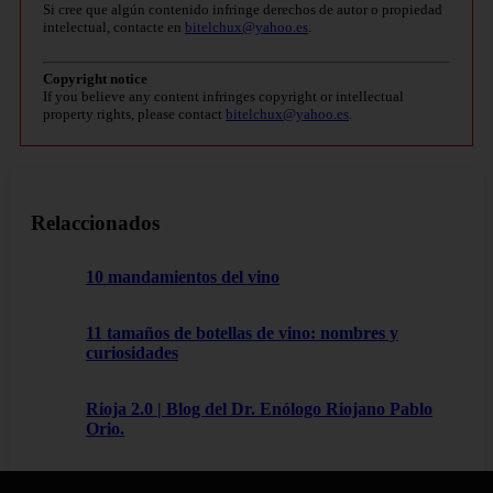
Si cree que algún contenido infringe derechos de autor o propiedad
intelectual, contacte en
bitelchux@yahoo.es
.
Copyright notice
If you believe any content infringes copyright or intellectual
property rights, please contact
bitelchux@yahoo.es
.
Relaccionados
10 mandamientos del vino
11 tamaños de botellas de vino: nombres y
curiosidades
Rioja 2.0 | Blog del Dr. Enólogo Riojano Pablo
Orio.
Tempranillo Royo | Blog del Dr. Enólogo