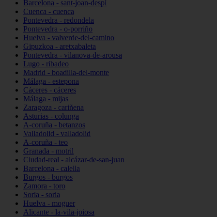
Barcelona - sant-joan-despí
Cuenca - cuenca
Pontevedra - redondela
Pontevedra - o-porriño
Huelva - valverde-del-camino
Gipuzkoa - aretxabaleta
Pontevedra - vilanova-de-arousa
Lugo - ribadeo
Madrid - boadilla-del-monte
Málaga - estepona
Cáceres - cáceres
Málaga - mijas
Zaragoza - cariñena
Asturias - colunga
A-coruña - betanzos
Valladolid - valladolid
A-coruña - teo
Granada - motril
Ciudad-real - alcázar-de-san-juan
Barcelona - calella
Burgos - burgos
Zamora - toro
Soria - soria
Huelva - moguer
Alicante - la-vila-joiosa