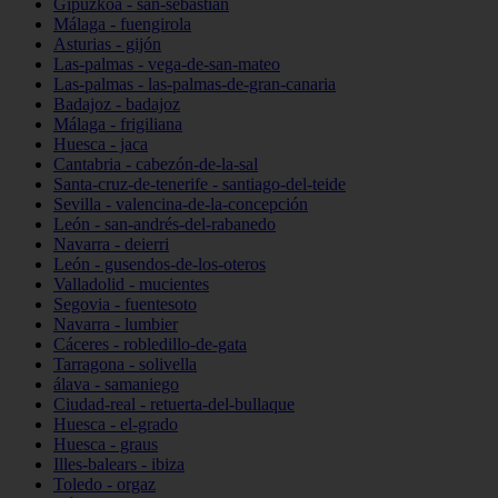
Gipuzkoa - san-sebastián
Málaga - fuengirola
Asturias - gijón
Las-palmas - vega-de-san-mateo
Las-palmas - las-palmas-de-gran-canaria
Badajoz - badajoz
Málaga - frigiliana
Huesca - jaca
Cantabria - cabezón-de-la-sal
Santa-cruz-de-tenerife - santiago-del-teide
Sevilla - valencina-de-la-concepción
León - san-andrés-del-rabanedo
Navarra - deierri
León - gusendos-de-los-oteros
Valladolid - mucientes
Segovia - fuentesoto
Navarra - lumbier
Cáceres - robledillo-de-gata
Tarragona - solivella
álava - samaniego
Ciudad-real - retuerta-del-bullaque
Huesca - el-grado
Huesca - graus
Illes-balears - ibiza
Toledo - orgaz