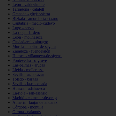
León - valdevimbre
Tarragona - calafell
Granada - güejar-sierra
Bizkaia - amorebieta-etxano
Cantabria - medio-cudeyo
Lugo - cervo
La-rioja - lardero
León - molinaseca
Ciudad-real - almagro
Murcia - molina-de-segura
Zaragoza - fuendejalón
Huesca - villanueva-de-sigena
Pontevedra - o-grove
Las-palmas - arucas
Lleida - mollerussa
Sevilla - aznalcázar
Toledo - bargas
Sevilla - la-rinconada
Huesca - adahuesca
La-rioja - san-asensio
Madrid - colmenar-de-oreja
Almería - láujar-de-andarax
Córdoba - montilla
Girona - palamós