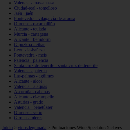
Valencia - massanassa
Ciudad-real - tomelloso
Jaén - jaén
Pontevedra - vilagarcía-de-arousa
Ourense - o-carballiño
Alicante - teulada
Murcia - cartagena
Alicante - benidorm
Gipuzkoa - eibar
León - la-bañeza
Pontevedra - meis
Palencia - palencia
Santa-cruz-de-tenerife - santa-cruz-de-tenerife
Valencia - paterna
Las-palmas - agüimes
Alicante - alcoi
Valencia - alaquàs
A-coruña - cabanas
Alicante - el-campello
Asturias - grado
Valencia - benetússer
Ourense - verín
Girona - mieres
Inicio
>
vinosdegranada
>
Puntuaciones Wine Spectator: 5 claves