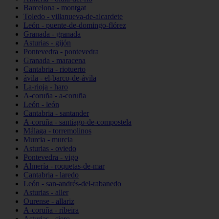
Barcelona - montgat
Toledo - villanueva-de-alcardete
León - puente-de-domingo-flórez
Granada - granada
Asturias - gijón
Pontevedra - pontevedra
Granada - maracena
Cantabria - riotuerto
ávila - el-barco-de-ávila
La-rioja - haro
A-coruña - a-coruña
León - león
Cantabria - santander
A-coruña - santiago-de-compostela
Málaga - torremolinos
Murcia - murcia
Asturias - oviedo
Pontevedra - vigo
Almería - roquetas-de-mar
Cantabria - laredo
León - san-andrés-del-rabanedo
Asturias - aller
Ourense - allariz
A-coruña - ribeira
Asturias - siero