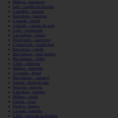
Málaga - antequera
Jaén - castillo-de-locubín
Castellón - vinaròs
Barcelona - manresa
Granada - motril
Asturias - cangas-de-onís
León - ponferrada
Las-palmas - pájara
Pontevedra - sanxenxo
Ciudad-real - ciudad-real
Barcelona - calella
Illes-balears - maó-mahón
Illes-balears - sóller
Cádiz - chipiona
Málaga - marbella
A-coruña - ferrol
Illes-balears - santanyí
Girona - lloret-de-mar
Segovia - segovia
Gipuzkoa - mutriku
Málaga - ronda
Girona - roses
Huelva - huelva
La-rioja - logroño
Cádiz - jerez-de-la-frontera