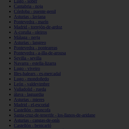
Lugo - sober
Cantabria - noja
Córdoba - puente-genil
Asturias - laviana
Pontevedra - marín
Madrid - torrejón-de-ardoz
A-coruña - oleiros
Málaga - nerja
Asturias - langreo
Pontevedra - ponteareas
Pontevedra - a-illa-de-arousa
Sevilla - sevilla
Navarra - estella-lizarra
Lugo - viveiro
Illes-balears - es-mercadal
Lugo - mondoñedo
León - valdevimbre
Valladolid - rueda
álava - laguardia
Asturias - mieres
Madrid - el-escorial
Castellón - moncofa
Santa-cruz-de-tenerife - los-llanos-de-aridane
Asturias - cangas-de-onís
Castellón - benicarló