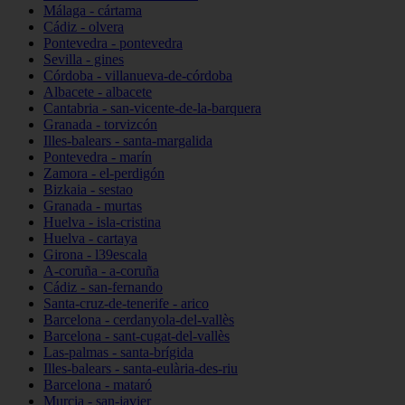
Málaga - cártama
Cádiz - olvera
Pontevedra - pontevedra
Sevilla - gines
Córdoba - villanueva-de-córdoba
Albacete - albacete
Cantabria - san-vicente-de-la-barquera
Granada - torvizcón
Illes-balears - santa-margalida
Pontevedra - marín
Zamora - el-perdigón
Bizkaia - sestao
Granada - murtas
Huelva - isla-cristina
Huelva - cartaya
Girona - l39escala
A-coruña - a-coruña
Cádiz - san-fernando
Santa-cruz-de-tenerife - arico
Barcelona - cerdanyola-del-vallès
Barcelona - sant-cugat-del-vallès
Las-palmas - santa-brígida
Illes-balears - santa-eulària-des-riu
Barcelona - mataró
Murcia - san-javier