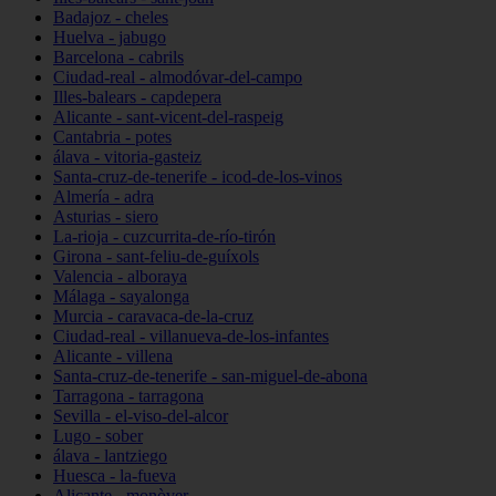
Badajoz - cheles
Huelva - jabugo
Barcelona - cabrils
Ciudad-real - almodóvar-del-campo
Illes-balears - capdepera
Alicante - sant-vicent-del-raspeig
Cantabria - potes
álava - vitoria-gasteiz
Santa-cruz-de-tenerife - icod-de-los-vinos
Almería - adra
Asturias - siero
La-rioja - cuzcurrita-de-río-tirón
Girona - sant-feliu-de-guíxols
Valencia - alboraya
Málaga - sayalonga
Murcia - caravaca-de-la-cruz
Ciudad-real - villanueva-de-los-infantes
Alicante - villena
Santa-cruz-de-tenerife - san-miguel-de-abona
Tarragona - tarragona
Sevilla - el-viso-del-alcor
Lugo - sober
álava - lantziego
Huesca - la-fueva
Alicante - monòver