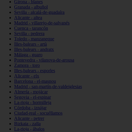
Girona - blanes
Granada - albuñol
Sevilla - alcalá-de-guadaíra
Alicante - altea
Madrid - villarejo-de-salvanés
Cuenca - tarancón
Sevilla - pedrera
Toledo - manzaneque
Illes-balears - artà
Illes-balears - andratx
Málaga - guaro
Pontevedra - vilanova-de-arousa
Zamora - toro
Illes-balears - esporles
Alicante - elx
Barcelona - el-masnou
Madrid - san-martín-de-valdeiglesias
Almería - mojácar
Segovia - el-espinar
La-rioja - hormilleja
Córdoba - iznájar
Ciudad-real - socuéllamos
Alicante - petrer
Bizkaia - zalla
La-rioja - ábalos