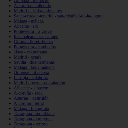
Granada - monachil
A-coruña - culleredo
Madrid - alcalá-de-henares
Santa-cruz-de-tenerife - san-cristóbal-de-la-laguna
Málaga - málaga
Alicante - elx
Pontevedra - o-grove
Illes-balears - ses-salines
Girona - lloret-de-mar
Pontevedra - cambados
álava - eskuernaga
Madrid - getafe
Sevilla - dos-hermanas
Málaga - benalmádena
Ourense - ribadavia
La-rioja - calahorra
Madrid - pozuelo-de-alarcón
Albacete - albacete
A-coruña - sada
Asturias - castrillón
A-coruña - ferrol
Málaga - fuengirola
Tarragona - montblanc
Tarragona - tarragona
Tarragona - tortosa