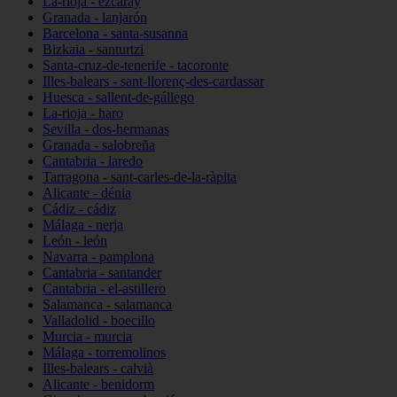
La-rioja - ezcaray
Granada - lanjarón
Barcelona - santa-susanna
Bizkaia - santurtzi
Santa-cruz-de-tenerife - tacoronte
Illes-balears - sant-llorenç-des-cardassar
Huesca - sallent-de-gállego
La-rioja - haro
Sevilla - dos-hermanas
Granada - salobreña
Cantabria - laredo
Tarragona - sant-carles-de-la-ràpita
Alicante - dénia
Cádiz - cádiz
Málaga - nerja
León - león
Navarra - pamplona
Cantabria - santander
Cantabria - el-astillero
Salamanca - salamanca
Valladolid - boecillo
Murcia - murcia
Málaga - torremolinos
Illes-balears - calvià
Alicante - benidorm