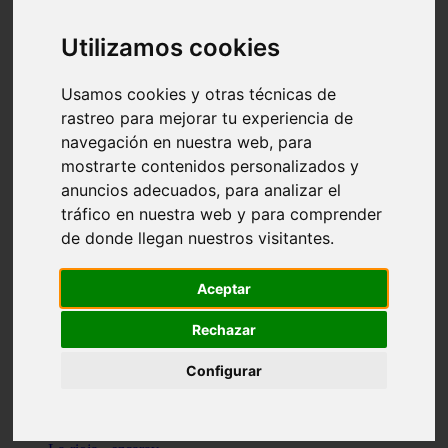
Granada - pulianas
Santa-cruz-de-tenerife - los-llanos-de-aridane
Utilizamos cookies
Cantabria - suances
Sevilla - bormujos
Granada - monachil
Usamos cookies y otras técnicas de
Málaga - júzcar
rastreo para mejorar tu experiencia de
Huesca - isábena
navegación en nuestra web, para
Huesca - alquézar
Huesca - castejón-de-sos
mostrarte contenidos personalizados y
Lleida - alt-àneu
anuncios adecuados, para analizar el
Sevilla - marinaleda
tráfico en nuestra web y para comprender
Córdoba - almedinilla
Navarra - zangoza
de donde llegan nuestros visitantes.
Cantabria - arenas-de-iguña
Barcelona - la-pobla-de-lillet
Murcia - cartagena
Aceptar
Las-palmas - yaiza
Madrid - nuevo-baztán
Rechazar
Sevilla - arahal
Málaga - istán
Configurar
Valladolid - fuensaldaña
Sevilla - salteras
Huesca - biescas
Granada - pampaneira