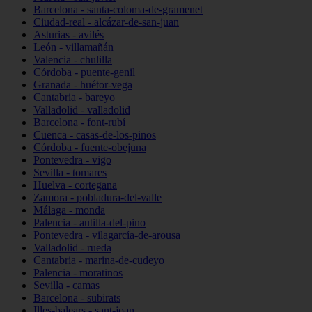
Barcelona - santa-coloma-de-gramenet
Ciudad-real - alcázar-de-san-juan
Asturias - avilés
León - villamañán
Valencia - chulilla
Córdoba - puente-genil
Granada - huétor-vega
Cantabria - bareyo
Valladolid - valladolid
Barcelona - font-rubí
Cuenca - casas-de-los-pinos
Córdoba - fuente-obejuna
Pontevedra - vigo
Sevilla - tomares
Huelva - cortegana
Zamora - pobladura-del-valle
Málaga - monda
Palencia - autilla-del-pino
Pontevedra - vilagarcía-de-arousa
Valladolid - rueda
Cantabria - marina-de-cudeyo
Palencia - moratinos
Sevilla - camas
Barcelona - subirats
Illes-balears - sant-joan