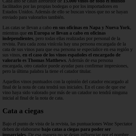
Cada año se catan alrededor de
15.000 vinos de todo el mundo
facilitados por las propias bodegas o por los importadores en
Estados Unidos. Además de ello se buscan vinos que no se hayan
enviado para valorarlos también.
Las catas se llevan a cabo
en sus oficinas en Napa y Nueva York
,
mientras que
en Europa se llevan a cabo en oficinas
independientes
, pero todas ellas realizadas por personal de la
revista. Para cada zona vinícola hay una persona encargada de la
cata de sus vinos para que esa persona se especialice en esa región y
sus vinos,
en el caso de los vinos españoles el encargado de
valorarlo es Thomas Matthews
. Además de esa persona
encargada, otro catador puede ayudar para confirmar impresiones,
pero la última palabra la tiene el catador titular.
Aquellos vinos puntuados con la opinión del catador encargado al
final de la nota de cata tendrá sus iniciales. En el caso de que ese
vino haya sido valorado por más de un catador no tendrá ninguna
inicial al final de la nota de cata.
Cata a ciegas
Bajo el punto de vista de la revista, las puntuaciones Wine Spectator
deben de elaborarse
bajo catas a ciegas para poder ser
imparciales
. De esa manera no se dejan influenciar por el nombre