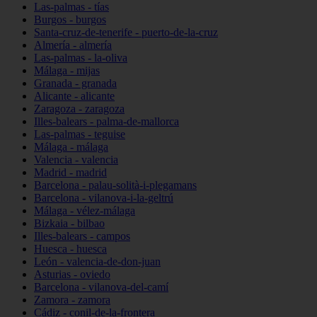
Las-palmas - tías
Burgos - burgos
Santa-cruz-de-tenerife - puerto-de-la-cruz
Almería - almería
Las-palmas - la-oliva
Málaga - mijas
Granada - granada
Alicante - alicante
Zaragoza - zaragoza
Illes-balears - palma-de-mallorca
Las-palmas - teguise
Málaga - málaga
Valencia - valencia
Madrid - madrid
Barcelona - palau-solità-i-plegamans
Barcelona - vilanova-i-la-geltrú
Málaga - vélez-málaga
Bizkaia - bilbao
Illes-balears - campos
Huesca - huesca
León - valencia-de-don-juan
Asturias - oviedo
Barcelona - vilanova-del-camí
Zamora - zamora
Cádiz - conil-de-la-frontera