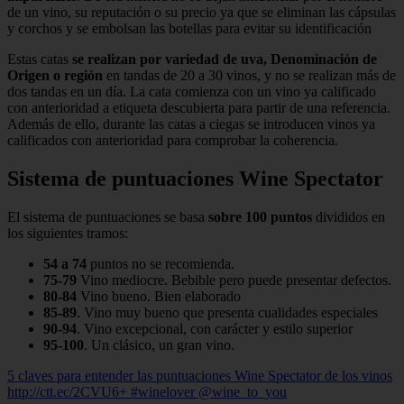
de un vino, su reputación o su precio ya que se eliminan las cápsulas
y corchos y se embolsan las botellas para evitar su identificación
Estas catas
se realizan por variedad de uva, Denominación de
Origen o región
en tandas de 20 a 30 vinos, y no se realizan más de
dos tandas en un día. La cata comienza con un vino ya calificado
con anterioridad a etiqueta descubierta para partir de una referencia.
Además de ello, durante las catas a ciegas se introducen vinos ya
calificados con anterioridad para comprobar la coherencia.
Sistema de puntuaciones Wine Spectator
El sistema de puntuaciones se basa
sobre 100 puntos
divididos en
los siguientes tramos:
54 a 74
puntos no se recomienda.
75-79
Vino mediocre. Bebible pero puede presentar defectos.
80-84
Vino bueno. Bien elaborado
85-89
. Vino muy bueno que presenta cualidades especiales
90-94
. Vino excepcional, con carácter y estilo superior
95-100
. Un clásico, un gran vino.
5 claves para entender las puntuaciones Wine Spectator de los vinos
http://ctt.ec/2CVU6+ #winelover @wine_to_you