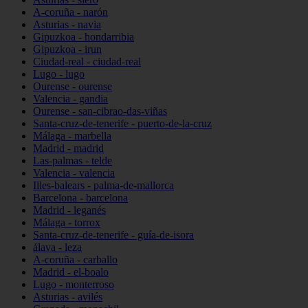
A-coruña - narón
Asturias - navia
Gipuzkoa - hondarribia
Gipuzkoa - irun
Ciudad-real - ciudad-real
Lugo - lugo
Ourense - ourense
Valencia - gandia
Ourense - san-cibrao-das-viñas
Santa-cruz-de-tenerife - puerto-de-la-cruz
Málaga - marbella
Madrid - madrid
Las-palmas - telde
Valencia - valencia
Illes-balears - palma-de-mallorca
Barcelona - barcelona
Madrid - leganés
Málaga - torrox
Santa-cruz-de-tenerife - guía-de-isora
álava - leza
A-coruña - carballo
Madrid - el-boalo
Lugo - monterroso
Asturias - avilés