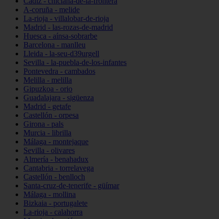
Cádiz - chiclana-de-la-frontera
A-coruña - melide
La-rioja - villalobar-de-rioja
Madrid - las-rozas-de-madrid
Huesca - aínsa-sobrarbe
Barcelona - manlleu
Lleida - la-seu-d39urgell
Sevilla - la-puebla-de-los-infantes
Pontevedra - cambados
Melilla - melilla
Gipuzkoa - orio
Guadalajara - sigüenza
Madrid - getafe
Castellón - orpesa
Girona - pals
Murcia - librilla
Málaga - montejaque
Sevilla - olivares
Almería - benahadux
Cantabria - torrelavega
Castellón - benlloch
Santa-cruz-de-tenerife - güímar
Málaga - mollina
Bizkaia - portugalete
La-rioja - calahorra