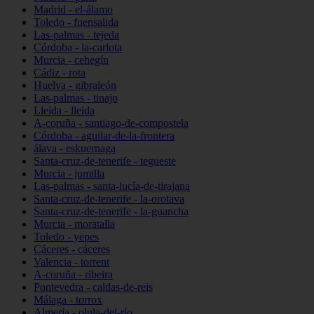
Madrid - el-álamo
Toledo - fuensalida
Las-palmas - tejeda
Córdoba - la-carlota
Murcia - cehegín
Cádiz - rota
Huelva - gibraleón
Las-palmas - tinajo
Lleida - lleida
A-coruña - santiago-de-compostela
Córdoba - aguilar-de-la-frontera
álava - eskuernaga
Santa-cruz-de-tenerife - tegueste
Murcia - jumilla
Las-palmas - santa-lucía-de-tirajana
Santa-cruz-de-tenerife - la-orotava
Santa-cruz-de-tenerife - la-guancha
Murcia - moratalla
Toledo - yepes
Cáceres - cáceres
Valencia - torrent
A-coruña - ribeira
Pontevedra - caldas-de-reis
Málaga - torrox
Almería - olula-del-río