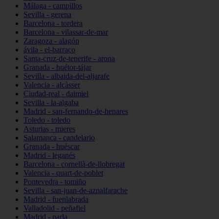
Málaga - campillos
Sevilla - gerena
Barcelona - tordera
Barcelona - vilassar-de-mar
Zaragoza - alagón
ávila - el-barraco
Santa-cruz-de-tenerife - arona
Granada - huétor-tájar
Sevilla - albaida-del-aljarafe
Valencia - alcàsser
Ciudad-real - daimiel
Sevilla - la-algaba
Madrid - san-fernando-de-henares
Toledo - toledo
Asturias - mieres
Salamanca - candelario
Granada - huéscar
Madrid - leganés
Barcelona - cornellà-de-llobregat
Valencia - quart-de-poblet
Pontevedra - tomiño
Sevilla - san-juan-de-aznalfarache
Madrid - fuenlabrada
Valladolid - peñafiel
Madrid - parla