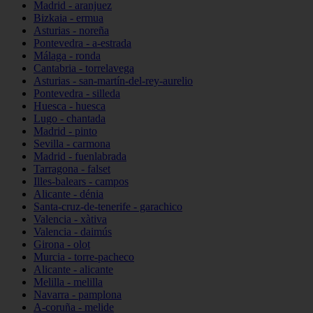
Madrid - aranjuez
Bizkaia - ermua
Asturias - noreña
Pontevedra - a-estrada
Málaga - ronda
Cantabria - torrelavega
Asturias - san-martín-del-rey-aurelio
Pontevedra - silleda
Huesca - huesca
Lugo - chantada
Madrid - pinto
Sevilla - carmona
Madrid - fuenlabrada
Tarragona - falset
Illes-balears - campos
Alicante - dénia
Santa-cruz-de-tenerife - garachico
Valencia - xàtiva
Valencia - daimús
Girona - olot
Murcia - torre-pacheco
Alicante - alicante
Melilla - melilla
Navarra - pamplona
A-coruña - melide