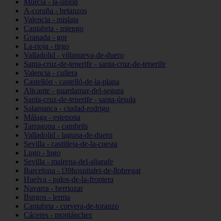
Murcia - la-unión
A-coruña - betanzos
Valencia - mislata
Cantabria - miengo
Granada - gor
La-rioja - tirgo
Valladolid - villanueva-de-duero
Santa-cruz-de-tenerife - santa-cruz-de-tenerife
Valencia - cullera
Castellón - castelló-de-la-plana
Alicante - guardamar-del-segura
Santa-cruz-de-tenerife - santa-úrsula
Salamanca - ciudad-rodrigo
Málaga - estepona
Tarragona - cambrils
Valladolid - laguna-de-duero
Sevilla - castilleja-de-la-cuesta
Lugo - lugo
Sevilla - mairena-del-aljarafe
Barcelona - l39hospitalet-de-llobregat
Huelva - palos-de-la-frontera
Navarra - berriozar
Burgos - lerma
Cantabria - corvera-de-toranzo
Cáceres - montánchez