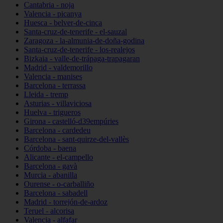
Cantabria - noja
Valencia - picanya
Huesca - belver-de-cinca
Santa-cruz-de-tenerife - el-sauzal
Zaragoza - la-almunia-de-doña-godina
Santa-cruz-de-tenerife - los-realejos
Bizkaia - valle-de-trápaga-trapagaran
Madrid - valdemorillo
Valencia - manises
Barcelona - terrassa
Lleida - tremp
Asturias - villaviciosa
Huelva - trigueros
Girona - castelló-d39empúries
Barcelona - cardedeu
Barcelona - sant-quirze-del-vallès
Córdoba - baena
Alicante - el-campello
Barcelona - gavà
Murcia - abanilla
Ourense - o-carballiño
Barcelona - sabadell
Madrid - torrejón-de-ardoz
Teruel - alcorisa
Valencia - alfafar