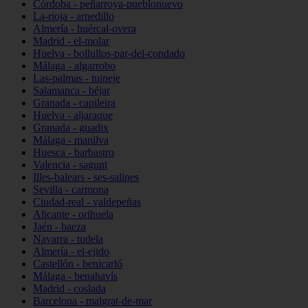
Córdoba - peñarroya-pueblonuevo
La-rioja - arnedillo
Almería - huércal-overa
Madrid - el-molar
Huelva - bollullos-par-del-condado
Málaga - algarrobo
Las-palmas - tuineje
Salamanca - béjar
Granada - capileira
Huelva - aljaraque
Granada - guadix
Málaga - manilva
Huesca - barbastro
Valencia - sagunt
Illes-balears - ses-salines
Sevilla - carmona
Ciudad-real - valdepeñas
Alicante - orihuela
Jaén - baeza
Navarra - tudela
Almería - el-ejido
Castellón - benicarló
Málaga - benahavís
Madrid - coslada
Barcelona - malgrat-de-mar