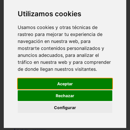
Granada - pulianas
Santa-cruz-de-tenerife - los-llanos-de-aridane
Utilizamos cookies
Cantabria - suances
Sevilla - bormujos
Granada - monachil
Usamos cookies y otras técnicas de
Málaga - júzcar
rastreo para mejorar tu experiencia de
Huesca - isábena
navegación en nuestra web, para
Huesca - alquézar
Huesca - castejón-de-sos
mostrarte contenidos personalizados y
Lleida - alt-àneu
anuncios adecuados, para analizar el
Sevilla - marinaleda
tráfico en nuestra web y para comprender
Córdoba - almedinilla
Navarra - zangoza
de donde llegan nuestros visitantes.
Cantabria - arenas-de-iguña
Barcelona - la-pobla-de-lillet
Murcia - cartagena
Aceptar
Las-palmas - yaiza
Madrid - nuevo-baztán
Rechazar
Sevilla - arahal
Málaga - istán
Configurar
Valladolid - fuensaldaña
Sevilla - salteras
Huesca - biescas
Granada - pampaneira