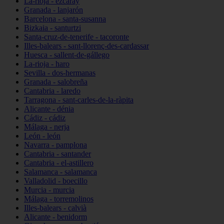
La-rioja - ezcaray
Granada - lanjarón
Barcelona - santa-susanna
Bizkaia - santurtzi
Santa-cruz-de-tenerife - tacoronte
Illes-balears - sant-llorenç-des-cardassar
Huesca - sallent-de-gállego
La-rioja - haro
Sevilla - dos-hermanas
Granada - salobreña
Cantabria - laredo
Tarragona - sant-carles-de-la-ràpita
Alicante - dénia
Cádiz - cádiz
Málaga - nerja
León - león
Navarra - pamplona
Cantabria - santander
Cantabria - el-astillero
Salamanca - salamanca
Valladolid - boecillo
Murcia - murcia
Málaga - torremolinos
Illes-balears - calvià
Alicante - benidorm