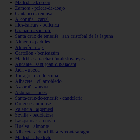
Madrid - alcorcón
Zamora - peleas-de-abajo
Cantabria - reinosa
A-coruña - carral
Illes-balears - pollença
Granada - santa-fe
Santa-cruz-de-tenerife - san-cristóbal-de-la-laguna
Almería - padules
Almería - rioja
Castellón - benicàssim
Madrid - san-sebastián-de-los-reyes
Alicante - sant-joan-d39alacant
Jaén - úbeda
Tarragona - ulldecona
Albacete - villarrobledo
A-coruña - arzúa
Asturias - llanes
Santa-cruz-de-tenerife - candelaria
Ourense - ourense
Valencia - algemesí
Sevilla - badolatosa
Las-palmas - mogán
Huelva - almonte
Albacete - chinchilla-de-monte-aragón
Madrid - alpedrete