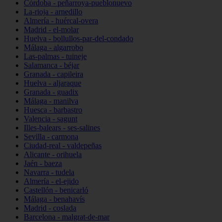
Córdoba - peñarroya-pueblonuevo
La-rioja - arnedillo
Almería - huércal-overa
Madrid - el-molar
Huelva - bollullos-par-del-condado
Málaga - algarrobo
Las-palmas - tuineje
Salamanca - béjar
Granada - capileira
Huelva - aljaraque
Granada - guadix
Málaga - manilva
Huesca - barbastro
Valencia - sagunt
Illes-balears - ses-salines
Sevilla - carmona
Ciudad-real - valdepeñas
Alicante - orihuela
Jaén - baeza
Navarra - tudela
Almería - el-ejido
Castellón - benicarló
Málaga - benahavís
Madrid - coslada
Barcelona - malgrat-de-mar