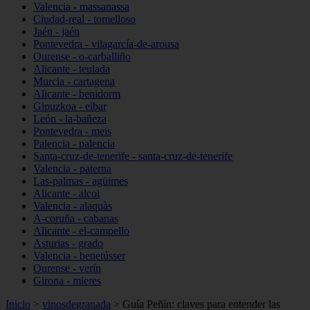
Valencia - massanassa
Ciudad-real - tomelloso
Jaén - jaén
Pontevedra - vilagarcía-de-arousa
Ourense - o-carballiño
Alicante - teulada
Murcia - cartagena
Alicante - benidorm
Gipuzkoa - eibar
León - la-bañeza
Pontevedra - meis
Palencia - palencia
Santa-cruz-de-tenerife - santa-cruz-de-tenerife
Valencia - paterna
Las-palmas - agüimes
Alicante - alcoi
Valencia - alaquàs
A-coruña - cabanas
Alicante - el-campello
Asturias - grado
Valencia - benetússer
Ourense - verín
Girona - mieres
Inicio
>
vinosdegranada
>
Guía Peñín: claves para entender las