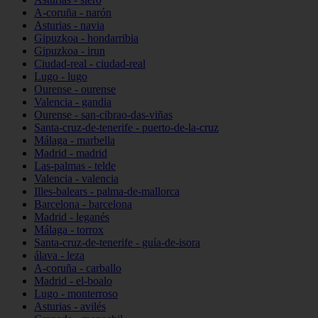
A-coruña - narón
Asturias - navia
Gipuzkoa - hondarribia
Gipuzkoa - irun
Ciudad-real - ciudad-real
Lugo - lugo
Ourense - ourense
Valencia - gandia
Ourense - san-cibrao-das-viñas
Santa-cruz-de-tenerife - puerto-de-la-cruz
Málaga - marbella
Madrid - madrid
Las-palmas - telde
Valencia - valencia
Illes-balears - palma-de-mallorca
Barcelona - barcelona
Madrid - leganés
Málaga - torrox
Santa-cruz-de-tenerife - guía-de-isora
álava - leza
A-coruña - carballo
Madrid - el-boalo
Lugo - monterroso
Asturias - avilés