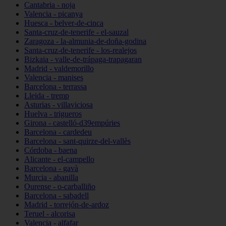
Cantabria - noja
Valencia - picanya
Huesca - belver-de-cinca
Santa-cruz-de-tenerife - el-sauzal
Zaragoza - la-almunia-de-doña-godina
Santa-cruz-de-tenerife - los-realejos
Bizkaia - valle-de-trápaga-trapagaran
Madrid - valdemorillo
Valencia - manises
Barcelona - terrassa
Lleida - tremp
Asturias - villaviciosa
Huelva - trigueros
Girona - castelló-d39empúries
Barcelona - cardedeu
Barcelona - sant-quirze-del-vallès
Córdoba - baena
Alicante - el-campello
Barcelona - gavà
Murcia - abanilla
Ourense - o-carballiño
Barcelona - sabadell
Madrid - torrejón-de-ardoz
Teruel - alcorisa
Valencia - alfafar