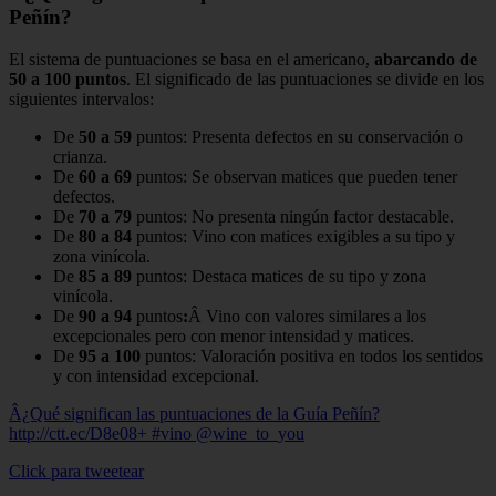
Peñín?
El sistema de puntuaciones se basa en el americano,
abarcando de
50 a 100 puntos
. El significado de las puntuaciones se divide en los
siguientes intervalos:
De
50 a 59
puntos: Presenta defectos en su conservación o
crianza.
De
60 a 69
puntos: Se observan matices que pueden tener
defectos.
De
70 a 79
puntos: No presenta ningún factor destacable.
De
80 a 84
puntos: Vino con matices exigibles a su tipo y
zona vinícola.
De
85 a 89
puntos: Destaca matices de su tipo y zona
vinícola.
De
90 a 94
puntos
:
Â Vino con valores similares a los
excepcionales pero con menor intensidad y matices.
De
95 a 100
puntos: Valoración positiva en todos los sentidos
y con intensidad excepcional.
Â¿Qué significan las puntuaciones de la Guía Peñín?
http://ctt.ec/D8e08+ #vino @wine_to_you
Click para tweetear