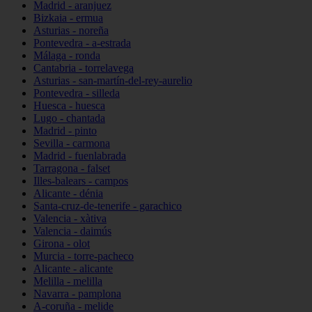
Madrid - aranjuez
Bizkaia - ermua
Asturias - noreña
Pontevedra - a-estrada
Málaga - ronda
Cantabria - torrelavega
Asturias - san-martín-del-rey-aurelio
Pontevedra - silleda
Huesca - huesca
Lugo - chantada
Madrid - pinto
Sevilla - carmona
Madrid - fuenlabrada
Tarragona - falset
Illes-balears - campos
Alicante - dénia
Santa-cruz-de-tenerife - garachico
Valencia - xàtiva
Valencia - daimús
Girona - olot
Murcia - torre-pacheco
Alicante - alicante
Melilla - melilla
Navarra - pamplona
A-coruña - melide