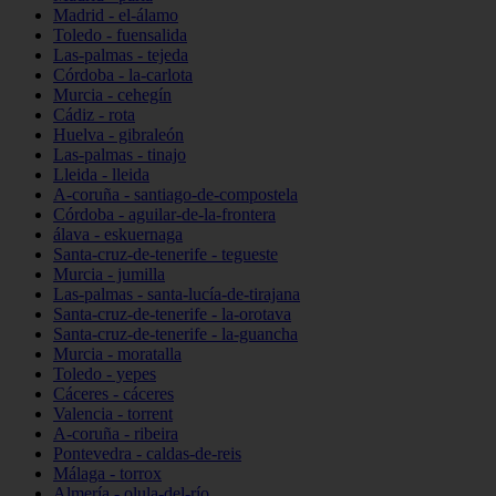
Madrid - el-álamo
Toledo - fuensalida
Las-palmas - tejeda
Córdoba - la-carlota
Murcia - cehegín
Cádiz - rota
Huelva - gibraleón
Las-palmas - tinajo
Lleida - lleida
A-coruña - santiago-de-compostela
Córdoba - aguilar-de-la-frontera
álava - eskuernaga
Santa-cruz-de-tenerife - tegueste
Murcia - jumilla
Las-palmas - santa-lucía-de-tirajana
Santa-cruz-de-tenerife - la-orotava
Santa-cruz-de-tenerife - la-guancha
Murcia - moratalla
Toledo - yepes
Cáceres - cáceres
Valencia - torrent
A-coruña - ribeira
Pontevedra - caldas-de-reis
Málaga - torrox
Almería - olula-del-río