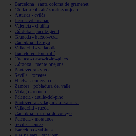
Barcelona - santa-coloma-de-gramenet
Ciudad-real - alcázar-de-san-juan
Asturias - avilés
León - villamañán
Valencia - chulilla
Córdoba - puente-genil
Granada - huétor-vega
Cantabria - bareyo
Valladolid - valladolid
Barcelona - font-rubí
Cuenca - casas-de-los-pinos
Córdoba - fuente-obejuna
Pontevedra - vigo
Sevilla - tomares
Huelva - cortegana
Zamora - pobladura-del-valle
Málaga - monda
Palencia - autilla-del-pino
Pontevedra - vilagarcía-de-arousa
Valladolid - rueda
Cantabria - marina-de-cudeyo
Palencia - moratinos
Sevilla - camas
Barcelona - subirats
Illes-balears - sant-joan