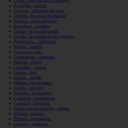
Cádiz - chiclana-de-la-frontera
A-coruña - melide
La-rioja - villalobar-de-rioja
Madrid - las-rozas-de-madrid
Huesca - aínsa-sobrarbe
Barcelona - manlleu
Lleida - la-seu-d39urgell
Sevilla - la-puebla-de-los-infantes
Pontevedra - cambados
Melilla - melilla
Gipuzkoa - orio
Guadalajara - sigüenza
Madrid - getafe
Castellón - orpesa
Girona - pals
Murcia - librilla
Málaga - montejaque
Sevilla - olivares
Almería - benahadux
Cantabria - torrelavega
Castellón - benlloch
Santa-cruz-de-tenerife - güímar
Málaga - mollina
Bizkaia - portugalete
La-rioja - calahorra