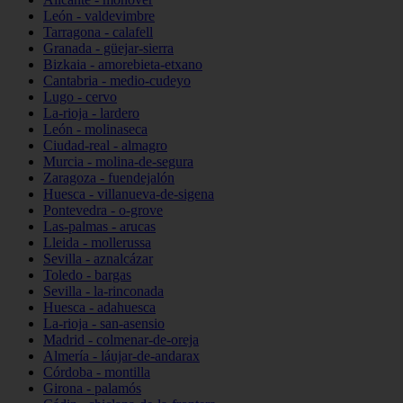
León - valdevimbre
Tarragona - calafell
Granada - güejar-sierra
Bizkaia - amorebieta-etxano
Cantabria - medio-cudeyo
Lugo - cervo
La-rioja - lardero
León - molinaseca
Ciudad-real - almagro
Murcia - molina-de-segura
Zaragoza - fuendejalón
Huesca - villanueva-de-sigena
Pontevedra - o-grove
Las-palmas - arucas
Lleida - mollerussa
Sevilla - aznalcázar
Toledo - bargas
Sevilla - la-rinconada
Huesca - adahuesca
La-rioja - san-asensio
Madrid - colmenar-de-oreja
Almería - láujar-de-andarax
Córdoba - montilla
Girona - palamós