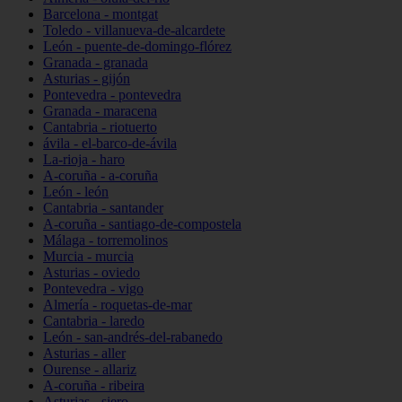
Barcelona - montgat
Toledo - villanueva-de-alcardete
León - puente-de-domingo-flórez
Granada - granada
Asturias - gijón
Pontevedra - pontevedra
Granada - maracena
Cantabria - riotuerto
ávila - el-barco-de-ávila
La-rioja - haro
A-coruña - a-coruña
León - león
Cantabria - santander
A-coruña - santiago-de-compostela
Málaga - torremolinos
Murcia - murcia
Asturias - oviedo
Pontevedra - vigo
Almería - roquetas-de-mar
Cantabria - laredo
León - san-andrés-del-rabanedo
Asturias - aller
Ourense - allariz
A-coruña - ribeira
Asturias - siero