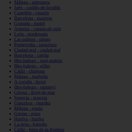
Málaga - antequera
Jaén - castillo-de-locubín
Castellón - vinaròs
Barcelona - manresa
Granada - motril
Asturias - cangas-de-onís
León - ponferrada
Las-palmas - pájara
Pontevedra - sanxenxo
Ciudad-real - ciudad-real
Barcelona - calella
Illes-balears - maó-mahón
Illes-balears - sóller
Cádiz - chipiona
Málaga - marbella
A-coruña - ferrol
Illes-balears - santanyí
Girona - lloret-de-mar
Segovia - segovia
Gipuzkoa - mutriku
Málaga - ronda
Girona - roses
Huelva - huelva
La-rioja - logroño
Cádiz - jerez-de-la-frontera