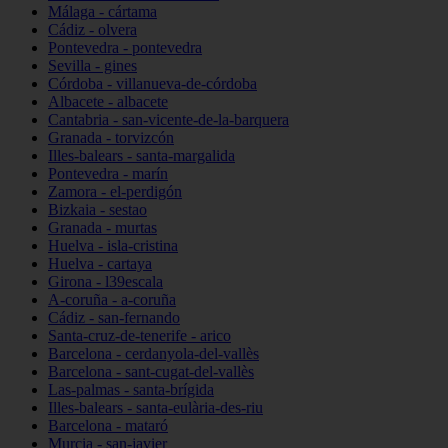
Málaga - cártama
Cádiz - olvera
Pontevedra - pontevedra
Sevilla - gines
Córdoba - villanueva-de-córdoba
Albacete - albacete
Cantabria - san-vicente-de-la-barquera
Granada - torvizcón
Illes-balears - santa-margalida
Pontevedra - marín
Zamora - el-perdigón
Bizkaia - sestao
Granada - murtas
Huelva - isla-cristina
Huelva - cartaya
Girona - l39escala
A-coruña - a-coruña
Cádiz - san-fernando
Santa-cruz-de-tenerife - arico
Barcelona - cerdanyola-del-vallès
Barcelona - sant-cugat-del-vallès
Las-palmas - santa-brígida
Illes-balears - santa-eulària-des-riu
Barcelona - mataró
Murcia - san-javier