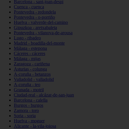
Barcelona - sant-joan-despí
Cuenca - cuenca
Pontevedra - redondela
Pontevedra - o-porriño
Huelva - valverde-del-camino
Gipuzkoa - aretxabaleta
Pontevedra - vilanova-de-arousa
Lugo - ribadeo
Madrid - boadilla-del-monte
Málaga - estepona
Cáceres - cáceres
Málaga - mijas
Zaragoza - cariñena
Asturias - colunga
A-coruña - betanzos
Valladolid - valladolid
A-coruña - teo
Granada - motril
Ciudad-real - alcázar-de-san-juan
Barcelona - calella
Burgos - burgos
Zamora - toro
Soria - soria
Huelva - moguer
Alicante - la-vila-joiosa