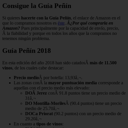
Consigue la Guía Peñín
Si quieres
hacerte con la Guía Peñín
, el enlace de Amazon en el
que lo compramos nosotros es
éste
.
Â¿Por qué comprarla en
Amazon?
Pues principalmente por la capacidad de envío, precio,
Â la fiabilidad y porque en todos los años que la compramos no
tenemos ningún problema.
Guía Peñín 2018
En esta edición del año 2018 han sido catadosÂ
más de 11.500
vinos
, de los cuales cabe destacar:
Precio medio
Â por botella: 13,93â‚¬.
Las zonas conÂ la
mayor puntuación media
corresponde a
aquellas con el precio medio más elevado:
DOÂ Jerez
conÂ 91.8 puntos tiene un precio medio de
31â‚¬
DO Montilla-Moriles
Â (90.4 puntos) tiene un precio
medio de 25.70â‚¬
DOCa Priorat
(90.2 puntos) con un precio medio de
29.20â‚¬
En cuanto a
tipos de vinos
: