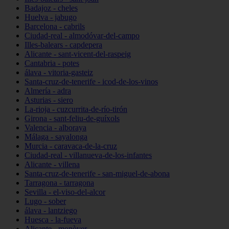
Badajoz - cheles
Huelva - jabugo
Barcelona - cabrils
Ciudad-real - almodóvar-del-campo
Illes-balears - capdepera
Alicante - sant-vicent-del-raspeig
Cantabria - potes
álava - vitoria-gasteiz
Santa-cruz-de-tenerife - icod-de-los-vinos
Almería - adra
Asturias - siero
La-rioja - cuzcurrita-de-río-tirón
Girona - sant-feliu-de-guíxols
Valencia - alboraya
Málaga - sayalonga
Murcia - caravaca-de-la-cruz
Ciudad-real - villanueva-de-los-infantes
Alicante - villena
Santa-cruz-de-tenerife - san-miguel-de-abona
Tarragona - tarragona
Sevilla - el-viso-del-alcor
Lugo - sober
álava - lantziego
Huesca - la-fueva
Alicante - monòver