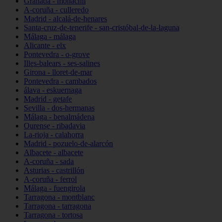
Granada - monachil
A-coruña - culleredo
Madrid - alcalá-de-henares
Santa-cruz-de-tenerife - san-cristóbal-de-la-laguna
Málaga - málaga
Alicante - elx
Pontevedra - o-grove
Illes-balears - ses-salines
Girona - lloret-de-mar
Pontevedra - cambados
álava - eskuernaga
Madrid - getafe
Sevilla - dos-hermanas
Málaga - benalmádena
Ourense - ribadavia
La-rioja - calahorra
Madrid - pozuelo-de-alarcón
Albacete - albacete
A-coruña - sada
Asturias - castrillón
A-coruña - ferrol
Málaga - fuengirola
Tarragona - montblanc
Tarragona - tarragona
Tarragona - tortosa