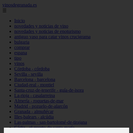
vinosdegranada.es
☰
Inicio
novedades y noticias de vino
novedades y noticias de enoturismo
antiguo vaso para catar vinos crucigrama
bulgaria
comprar
espana
tipo
vinos
Córdoba - córdoba
Sevilla - sevilla
Barcelona - barcelona
Ciudad-real - montiel
Santa-cruz-de-tenerife - guía-de-isora
La-rioja - casalarreina
Almería - roquetas-de-mar
Madrid - pozuelo-de-alarcón
Granada - almuñécar
Illes-balears - alcúdia
Las-palmas - san-bartolomé-de-tirajana
Cádiz - el-puerto-de-santa-maría
Madrid - valdemoro