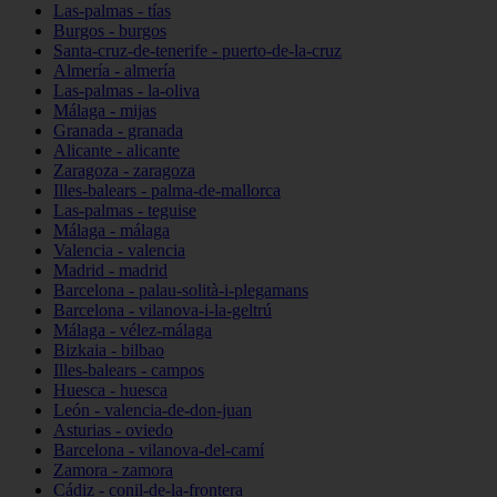
Las-palmas - tías
Burgos - burgos
Santa-cruz-de-tenerife - puerto-de-la-cruz
Almería - almería
Las-palmas - la-oliva
Málaga - mijas
Granada - granada
Alicante - alicante
Zaragoza - zaragoza
Illes-balears - palma-de-mallorca
Las-palmas - teguise
Málaga - málaga
Valencia - valencia
Madrid - madrid
Barcelona - palau-solità-i-plegamans
Barcelona - vilanova-i-la-geltrú
Málaga - vélez-málaga
Bizkaia - bilbao
Illes-balears - campos
Huesca - huesca
León - valencia-de-don-juan
Asturias - oviedo
Barcelona - vilanova-del-camí
Zamora - zamora
Cádiz - conil-de-la-frontera