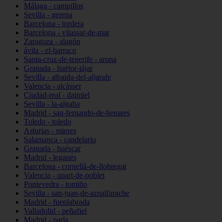
Málaga - campillos
Sevilla - gerena
Barcelona - tordera
Barcelona - vilassar-de-mar
Zaragoza - alagón
ávila - el-barraco
Santa-cruz-de-tenerife - arona
Granada - huétor-tájar
Sevilla - albaida-del-aljarafe
Valencia - alcàsser
Ciudad-real - daimiel
Sevilla - la-algaba
Madrid - san-fernando-de-henares
Toledo - toledo
Asturias - mieres
Salamanca - candelario
Granada - huéscar
Madrid - leganés
Barcelona - cornellà-de-llobregat
Valencia - quart-de-poblet
Pontevedra - tomiño
Sevilla - san-juan-de-aznalfarache
Madrid - fuenlabrada
Valladolid - peñafiel
Madrid - parla