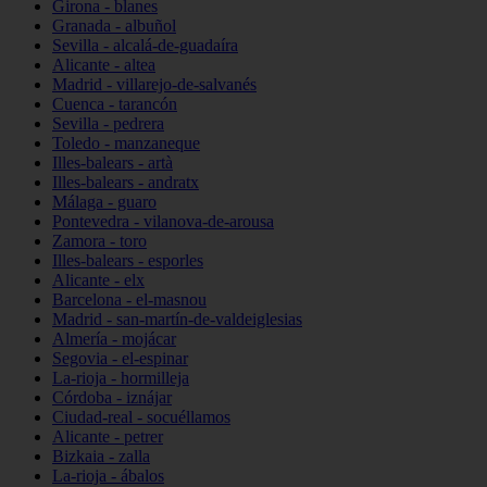
Girona - blanes
Granada - albuñol
Sevilla - alcalá-de-guadaíra
Alicante - altea
Madrid - villarejo-de-salvanés
Cuenca - tarancón
Sevilla - pedrera
Toledo - manzaneque
Illes-balears - artà
Illes-balears - andratx
Málaga - guaro
Pontevedra - vilanova-de-arousa
Zamora - toro
Illes-balears - esporles
Alicante - elx
Barcelona - el-masnou
Madrid - san-martín-de-valdeiglesias
Almería - mojácar
Segovia - el-espinar
La-rioja - hormilleja
Córdoba - iznájar
Ciudad-real - socuéllamos
Alicante - petrer
Bizkaia - zalla
La-rioja - ábalos