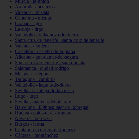
Murcia - la-unión
A-coruña - betanzos
Valencia - mislata
Cantabria - miengo
Granada - gor
La-rioja - tirgo
Valladolid - villanueva-de-duero
Santa-cruz-de-tenerife - santa-cruz-de-tenerife
Valencia - cullera
Castellón - castelló-de-la-plana
Alicante - guardamar-del-segura
Santa-cruz-de-tenerife - santa-úrsula
Salamanca - ciudad-rodrigo
Málaga - estepona
Tarragona - cambrils
Valladolid - laguna-de-duero
Sevilla - castilleja-de-la-cuesta
Lugo - lugo
Sevilla - mairena-del-aljarafe
Barcelona - l39hospitalet-de-llobregat
Huelva - palos-de-la-frontera
Navarra - berriozar
Burgos - lerma
Cantabria - corvera-de-toranzo
Cáceres - montánchez