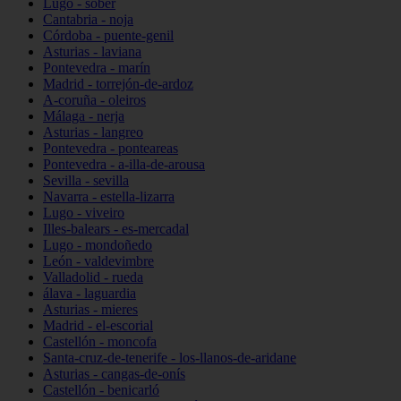
Lugo - sober
Cantabria - noja
Córdoba - puente-genil
Asturias - laviana
Pontevedra - marín
Madrid - torrejón-de-ardoz
A-coruña - oleiros
Málaga - nerja
Asturias - langreo
Pontevedra - ponteareas
Pontevedra - a-illa-de-arousa
Sevilla - sevilla
Navarra - estella-lizarra
Lugo - viveiro
Illes-balears - es-mercadal
Lugo - mondoñedo
León - valdevimbre
Valladolid - rueda
álava - laguardia
Asturias - mieres
Madrid - el-escorial
Castellón - moncofa
Santa-cruz-de-tenerife - los-llanos-de-aridane
Asturias - cangas-de-onís
Castellón - benicarló