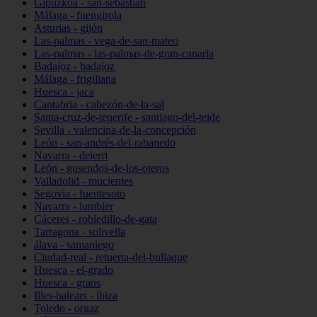
Gipuzkoa - san-sebastián
Málaga - fuengirola
Asturias - gijón
Las-palmas - vega-de-san-mateo
Las-palmas - las-palmas-de-gran-canaria
Badajoz - badajoz
Málaga - frigiliana
Huesca - jaca
Cantabria - cabezón-de-la-sal
Santa-cruz-de-tenerife - santiago-del-teide
Sevilla - valencina-de-la-concepción
León - san-andrés-del-rabanedo
Navarra - deierri
León - gusendos-de-los-oteros
Valladolid - mucientes
Segovia - fuentesoto
Navarra - lumbier
Cáceres - robledillo-de-gata
Tarragona - solivella
álava - samaniego
Ciudad-real - retuerta-del-bullaque
Huesca - el-grado
Huesca - graus
Illes-balears - ibiza
Toledo - orgaz